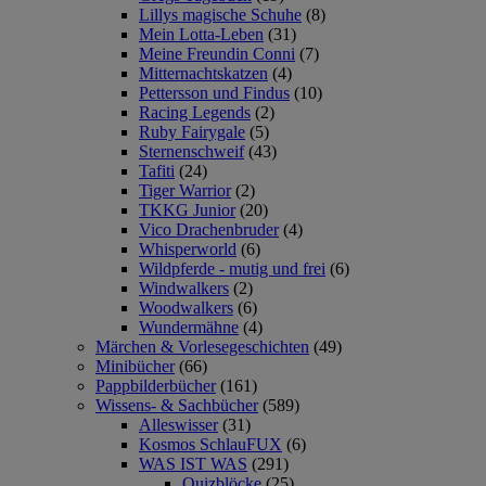
Lillys magische Schuhe
(8)
Mein Lotta-Leben
(31)
Meine Freundin Conni
(7)
Mitternachtskatzen
(4)
Pettersson und Findus
(10)
Racing Legends
(2)
Ruby Fairygale
(5)
Sternenschweif
(43)
Tafiti
(24)
Tiger Warrior
(2)
TKKG Junior
(20)
Vico Drachenbruder
(4)
Whisperworld
(6)
Wildpferde - mutig und frei
(6)
Windwalkers
(2)
Woodwalkers
(6)
Wundermähne
(4)
Märchen & Vorlesegeschichten
(49)
Minibücher
(66)
Pappbilderbücher
(161)
Wissens- & Sachbücher
(589)
Alleswisser
(31)
Kosmos SchlauFUX
(6)
WAS IST WAS
(291)
Quizblöcke
(25)