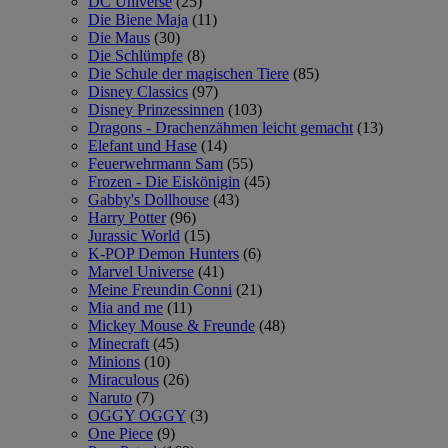
DC Universe
(25)
Die Biene Maja
(11)
Die Maus
(30)
Die Schlümpfe
(8)
Die Schule der magischen Tiere
(85)
Disney Classics
(97)
Disney Prinzessinnen
(103)
Dragons - Drachenzähmen leicht gemacht
(13)
Elefant und Hase
(14)
Feuerwehrmann Sam
(55)
Frozen - Die Eiskönigin
(45)
Gabby's Dollhouse
(43)
Harry Potter
(96)
Jurassic World
(15)
K-POP Demon Hunters
(6)
Marvel Universe
(41)
Meine Freundin Conni
(21)
Mia and me
(11)
Mickey Mouse & Freunde
(48)
Minecraft
(45)
Minions
(10)
Miraculous
(26)
Naruto
(7)
OGGY OGGY
(3)
One Piece
(9)