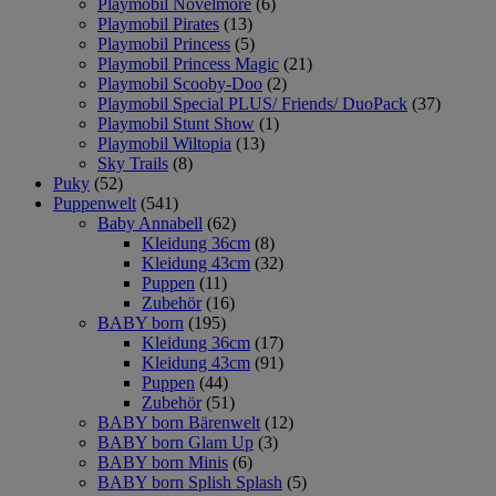
Playmobil Novelmore
(6)
Playmobil Pirates
(13)
Playmobil Princess
(5)
Playmobil Princess Magic
(21)
Playmobil Scooby-Doo
(2)
Playmobil Special PLUS/ Friends/ DuoPack
(37)
Playmobil Stunt Show
(1)
Playmobil Wiltopia
(13)
Sky Trails
(8)
Puky
(52)
Puppenwelt
(541)
Baby Annabell
(62)
Kleidung 36cm
(8)
Kleidung 43cm
(32)
Puppen
(11)
Zubehör
(16)
BABY born
(195)
Kleidung 36cm
(17)
Kleidung 43cm
(91)
Puppen
(44)
Zubehör
(51)
BABY born Bärenwelt
(12)
BABY born Glam Up
(3)
BABY born Minis
(6)
BABY born Splish Splash
(5)