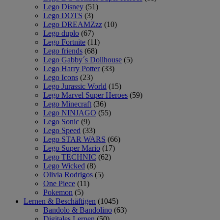
Lego Disney
(51)
Lego DOTS
(3)
Lego DREAMZzz
(10)
Lego duplo
(67)
Lego Fortnite
(11)
Lego friends
(68)
Lego Gabby´s Dollhouse
(5)
Lego Harry Potter
(33)
Lego Icons
(23)
Lego Jurassic World
(15)
Lego Marvel Super Heroes
(59)
Lego Minecraft
(36)
Lego NINJAGO
(55)
Lego Sonic
(9)
Lego Speed
(33)
Lego STAR WARS
(66)
Lego Super Mario
(17)
Lego TECHNIC
(62)
Lego Wicked
(8)
Olivia Rodrigos
(5)
One Piece
(11)
Pokemon
(5)
Lernen & Beschäftigen
(1045)
Bandolo & Bandolino
(63)
Digitales Lernen
(50)