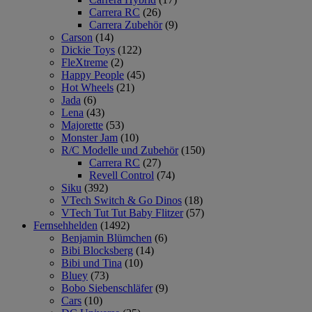
Carrera RC
(26)
Carrera Zubehör
(9)
Carson
(14)
Dickie Toys
(122)
FleXtreme
(2)
Happy People
(45)
Hot Wheels
(21)
Jada
(6)
Lena
(43)
Majorette
(53)
Monster Jam
(10)
R/C Modelle und Zubehör
(150)
Carrera RC
(27)
Revell Control
(74)
Siku
(392)
VTech Switch & Go Dinos
(18)
VTech Tut Tut Baby Flitzer
(57)
Fernsehhelden
(1492)
Benjamin Blümchen
(6)
Bibi Blocksberg
(14)
Bibi und Tina
(10)
Bluey
(73)
Bobo Siebenschläfer
(9)
Cars
(10)