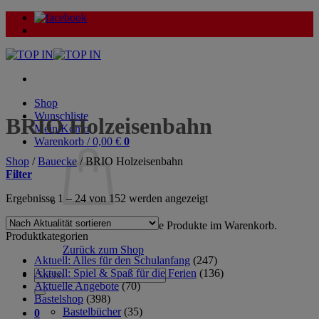
Zum
Inhalt
springen
Shop
Wunschliste
BRIO Holzeisenbahn
Mein Konto
Warenkorb /
0,00
€
0
Shop
/
Bauecke
/
BRIO Holzeisenbahn
Filter
Nach
Ergebnisse 1 – 24 von 152 werden angezeigt
Aktualität
sortiert
Es befinden sich keine Produkte im Warenkorb.
Produktkategorien
Zurück zum Shop
Aktuell: Alles für den Schulanfang
(247)
Aktuell: Spiel & Spaß für die Ferien
(136)
Suche
Aktuelle Angebote
(70)
nach:
Bastelshop
(398)
Bastelbücher
(35)
0