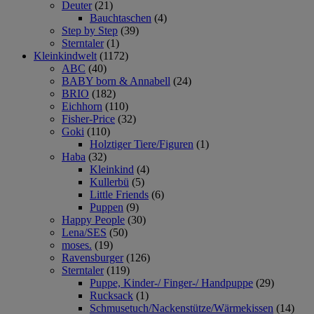
Deuter
(21)
Bauchtaschen
(4)
Step by Step
(39)
Sterntaler
(1)
Kleinkindwelt
(1172)
ABC
(40)
BABY born & Annabell
(24)
BRIO
(182)
Eichhorn
(110)
Fisher-Price
(32)
Goki
(110)
Holztiger Tiere/Figuren
(1)
Haba
(32)
Kleinkind
(4)
Kullerbü
(5)
Little Friends
(6)
Puppen
(9)
Happy People
(30)
Lena/SES
(50)
moses.
(19)
Ravensburger
(126)
Sterntaler
(119)
Puppe, Kinder-/ Finger-/ Handpuppe
(29)
Rucksack
(1)
Schmusetuch/Nackenstütze/Wärmekissen
(14)