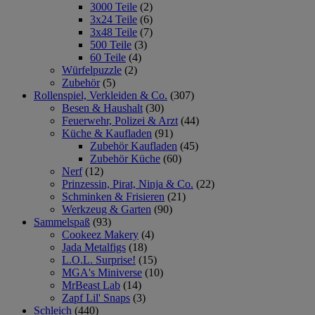
3000 Teile
(2)
3x24 Teile
(6)
3x48 Teile
(7)
500 Teile
(3)
60 Teile
(4)
Würfelpuzzle
(2)
Zubehör
(5)
Rollenspiel, Verkleiden & Co.
(307)
Besen & Haushalt
(30)
Feuerwehr, Polizei & Arzt
(44)
Küche & Kaufladen
(91)
Zubehör Kaufladen
(45)
Zubehör Küche
(60)
Nerf
(12)
Prinzessin, Pirat, Ninja & Co.
(22)
Schminken & Frisieren
(21)
Werkzeug & Garten
(90)
Sammelspaß
(93)
Cookeez Makery
(4)
Jada Metalfigs
(18)
L.O.L. Surprise!
(15)
MGA's Miniverse
(10)
MrBeast Lab
(14)
Zapf Lil' Snaps
(3)
Schleich
(440)