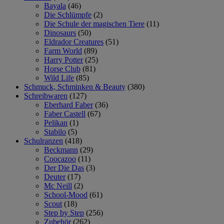
Bayala
(46)
Die Schlümpfe
(2)
Die Schule der magischen Tiere
(11)
Dinosaurs
(50)
Eldrador Creatures
(51)
Farm World
(89)
Harry Potter
(25)
Horse Club
(81)
Wild Life
(85)
Schmuck, Schminken & Beauty
(380)
Schreibwaren
(127)
Eberhard Faber
(36)
Faber Castell
(67)
Pelikan
(1)
Stabilo
(5)
Schulranzen
(418)
Beckmann
(29)
Coocazoo
(11)
Der Die Das
(3)
Deuter
(17)
Mc Neill
(2)
School-Mood
(61)
Scout
(18)
Step by Step
(256)
Zubehör
(262)