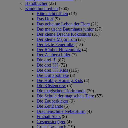
Handbücher
(22)
Kinderbuchreihen
(760)
Bitte nicht öffnen
(13)
Das Dorf
(9)
Das geheime Leben der Tiere
(21)
Das magische Baumhaus junior
(37)
Der kleine Drache Kokosnuss
(31)
Der kleine Major Tom
(21)
Der letzte Feuerfalke
(12)
Der Räuber Hotzenplotz
(4)
Der Zauberschüler
(7)
Die drei !!!
(87)
Die drei ???
(72)
Die drei ??? Kids
(115)
Die Duftapotheke
(8)
Die Hobby-Horsing-Kids
(4)
Die Küstencrew
(5)
Die magischen Tierfreunde
(20)
Die Schule der magischen Tiere
(57)
Die Zauberkicker
(9)
Die ZeitBande
(5)
Drachenschule Nebelsturm
(4)
Fußball-Stars
(8)
Gespensterjäger
(4)
Gregs Tagebuch
(19)