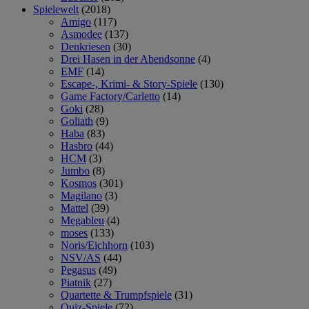
Spielewelt
(2018)
Amigo
(117)
Asmodee
(137)
Denkriesen
(30)
Drei Hasen in der Abendsonne
(4)
EMF
(14)
Escape-, Krimi- & Story-Spiele
(130)
Game Factory/Carletto
(14)
Goki
(28)
Goliath
(9)
Haba
(83)
Hasbro
(44)
HCM
(3)
Jumbo
(8)
Kosmos
(301)
Magilano
(3)
Mattel
(39)
Megableu
(4)
moses
(133)
Noris/Eichhorn
(103)
NSV/AS
(44)
Pegasus
(49)
Piatnik
(27)
Quartette & Trumpfspiele
(31)
Quiz-Spiele
(72)