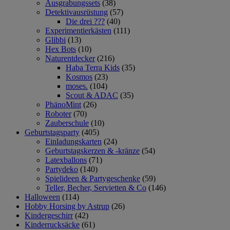
Ausgrabungssets
(38)
Detektivausrüstung
(57)
Die drei ???
(40)
Experimentierkästen
(111)
Glibbi
(13)
Hex Bots
(10)
Naturentdecker
(216)
Haba Terra Kids
(35)
Kosmos
(23)
moses.
(104)
Scout & ADAC
(35)
PhänoMint
(26)
Roboter
(70)
Zauberschule
(10)
Geburtstagsparty
(405)
Einladungskarten
(24)
Geburtstagskerzen & -kränze
(54)
Latexballons
(71)
Partydeko
(140)
Spielideen & Partygeschenke
(59)
Teller, Becher, Servietten & Co
(146)
Halloween
(114)
Hobby Horsing by Astrup
(26)
Kindergeschirr
(42)
Kinderrucksäcke
(61)