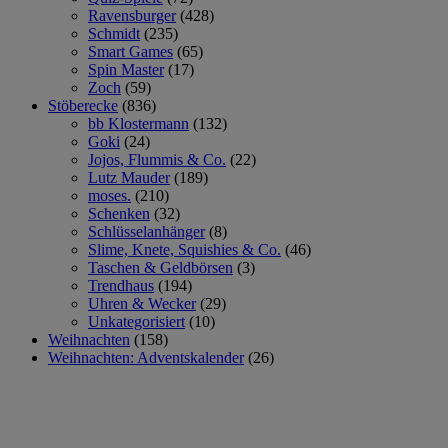
Ravensburger
(428)
Schmidt
(235)
Smart Games
(65)
Spin Master
(17)
Zoch
(59)
Stöberecke
(836)
bb Klostermann
(132)
Goki
(24)
Jojos, Flummis & Co.
(22)
Lutz Mauder
(189)
moses.
(210)
Schenken
(32)
Schlüsselanhänger
(8)
Slime, Knete, Squishies & Co.
(46)
Taschen & Geldbörsen
(3)
Trendhaus
(194)
Uhren & Wecker
(29)
Unkategorisiert
(10)
Weihnachten
(158)
Weihnachten: Adventskalender
(26)