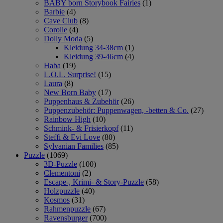
BABY born Storybook Fairies
(1)
Barbie
(4)
Cave Club
(8)
Corolle
(4)
Dolly Moda
(5)
Kleidung 34-38cm
(1)
Kleidung 39-46cm
(4)
Haba
(19)
L.O.L. Surprise!
(15)
Laura
(8)
New Born Baby
(17)
Puppenhaus & Zubehör
(26)
Puppenzubehör: Puppenwagen, -betten & Co.
(27)
Rainbow High
(10)
Schmink- & Frisierkopf
(11)
Steffi & Evi Love
(80)
Sylvanian Families
(85)
Puzzle
(1069)
3D-Puzzle
(100)
Clementoni
(2)
Escape-, Krimi- & Story-Puzzle
(58)
Holzpuzzle
(40)
Kosmos
(31)
Rahmenpuzzle
(67)
Ravensburger
(700)