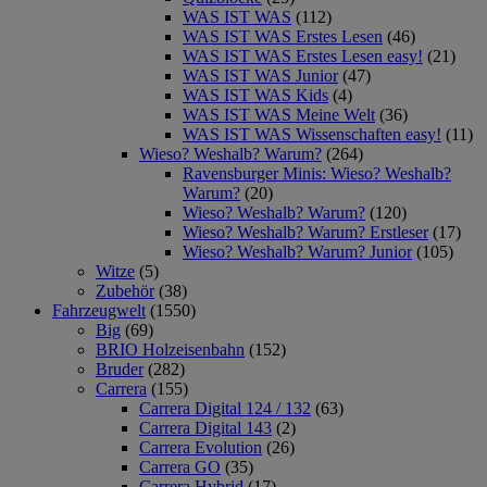
WAS IST WAS
(112)
WAS IST WAS Erstes Lesen
(46)
WAS IST WAS Erstes Lesen easy!
(21)
WAS IST WAS Junior
(47)
WAS IST WAS Kids
(4)
WAS IST WAS Meine Welt
(36)
WAS IST WAS Wissenschaften easy!
(11)
Wieso? Weshalb? Warum?
(264)
Ravensburger Minis: Wieso? Weshalb?
Warum?
(20)
Wieso? Weshalb? Warum?
(120)
Wieso? Weshalb? Warum? Erstleser
(17)
Wieso? Weshalb? Warum? Junior
(105)
Witze
(5)
Zubehör
(38)
Fahrzeugwelt
(1550)
Big
(69)
BRIO Holzeisenbahn
(152)
Bruder
(282)
Carrera
(155)
Carrera Digital 124 / 132
(63)
Carrera Digital 143
(2)
Carrera Evolution
(26)
Carrera GO
(35)
Carrera Hybrid
(17)