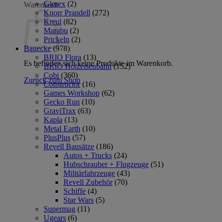
Glorex
(2)
Warenkorb
Knorr Prandell
(272)
Kreul
(82)
Marabu
(2)
Prickeln
(2)
Bauecke
(978)
BRIO Flora
(13)
Es befinden sich keine Produkte im Warenkorb.
BRIO Holzeisenbahn
(152)
Cobi
(360)
Zurück zum Shop
Constructor
(16)
Games Workshop
(62)
Gecko Run
(10)
GraviTrax
(63)
Kapla
(13)
Metal Earth
(10)
PlusPlus
(57)
Revell Bausätze
(186)
Autos + Trucks
(24)
Hubschrauber + Flugzeuge
(51)
Militärfahrzeuge
(43)
Revell Zubehör
(70)
Schiffe
(4)
Star Wars
(5)
Supermag
(11)
Ugears
(6)