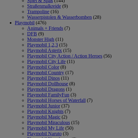
Spiel & Spaß
(144)
Straßenmalkreide
(9)
Trampoline
(16)
Wasserpistolen & Wasserbomben
(28)
Playmobil
(476)
Animals + Friends
(7)
DFB
(9)
Monster High
(11)
Playmobil 1,2,3
(15)
Playmobil Asterix
(15)
Playmobil City Action / Action Heroes
(56)
Playmobil City Life
(11)
Playmobil Color
(8)
Playmobil Country
(17)
Playmobil Dinos
(11)
Playmobil Dollhouse
(8)
Playmobil Dragons
(1)
Playmobil FamilyFun
(3)
Playmobil Horses of Waterfall
(7)
Playmobil Junior
(37)
Playmobil Knights
(7)
Playmobil Magic
(2)
Playmobil Miraculous
(15)
Playmobil My Life
(50)
Playmobil Naruto
(3)