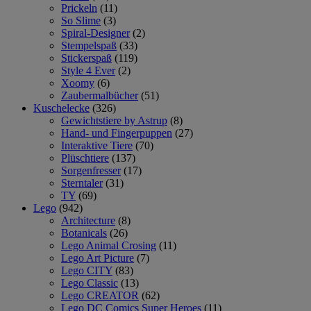
Prickeln
(11)
So Slime
(3)
Spiral-Designer
(2)
Stempelspaß
(33)
Stickerspaß
(119)
Style 4 Ever
(2)
Xoomy
(6)
Zaubermalbücher
(51)
Kuschelecke
(326)
Gewichtstiere by Astrup
(8)
Hand- und Fingerpuppen
(27)
Interaktive Tiere
(70)
Plüschtiere
(137)
Sorgenfresser
(17)
Sterntaler
(31)
TY
(69)
Lego
(942)
Architecture
(8)
Botanicals
(26)
Lego Animal Crosing
(11)
Lego Art Picture
(7)
Lego CITY
(83)
Lego Classic
(13)
Lego CREATOR
(62)
Lego DC Comics Super Heroes
(11)