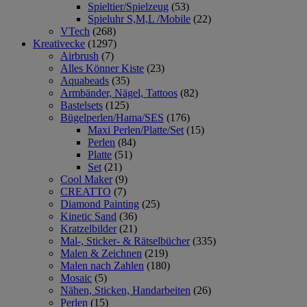
Spieltier/Spielzeug
(53)
Spieluhr S,M,L /Mobile
(22)
VTech
(268)
Kreativecke
(1297)
Airbrush
(7)
Alles Könner Kiste
(23)
Aquabeads
(35)
Armbänder, Nägel, Tattoos
(82)
Bastelsets
(125)
Bügelperlen/Hama/SES
(176)
Maxi Perlen/Platte/Set
(15)
Perlen
(84)
Platte
(51)
Set
(21)
Cool Maker
(9)
CREATTO
(7)
Diamond Painting
(25)
Kinetic Sand
(36)
Kratzelbilder
(21)
Mal-, Sticker- & Rätselbücher
(335)
Malen & Zeichnen
(219)
Malen nach Zahlen
(180)
Mosaic
(5)
Nähen, Sticken, Handarbeiten
(26)
Perlen
(15)