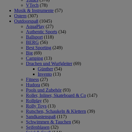
VTech
(78)
Musik & Instrumente
(57)
Ostern
(307)
Outdoorspaß
(1045)
AquaPlay
(27)
Authentic Sports
(34)
Ballsport
(118)
BERG
(56)
Best Sporting
(249)
Big
(69)
Camping
(13)
Drachen und Wurfgleiter
(69)
Günther
(54)
Invento
(13)
Fitness
(27)
Hudora
(50)
Pools und Zubehör
(93)
Roller, Inliner, Skateboard & Co
(147)
Rollplay
(5)
Rolly Toys
(13)
Rutschen, Schaukeln & Klettern
(39)
Sandkastenspaß
(117)
Schwimmen & Tauchen
(56)
Seifenblasen
(32)