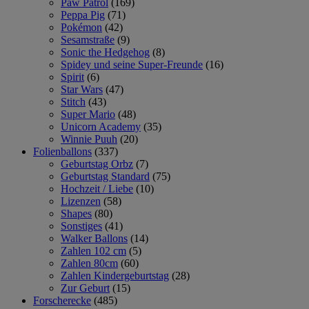
Paw Patrol
(169)
Peppa Pig
(71)
Pokémon
(42)
Sesamstraße
(9)
Sonic the Hedgehog
(8)
Spidey und seine Super-Freunde
(16)
Spirit
(6)
Star Wars
(47)
Stitch
(43)
Super Mario
(48)
Unicorn Academy
(35)
Winnie Puuh
(20)
Folienballons
(337)
Geburtstag Orbz
(7)
Geburtstag Standard
(75)
Hochzeit / Liebe
(10)
Lizenzen
(58)
Shapes
(80)
Sonstiges
(41)
Walker Ballons
(14)
Zahlen 102 cm
(5)
Zahlen 80cm
(60)
Zahlen Kindergeburtstag
(28)
Zur Geburt
(15)
Forscherecke
(485)