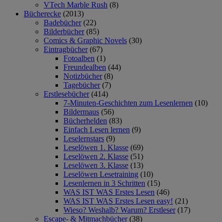
VTech Marble Rush
(8)
Bücherecke
(2013)
Badebücher
(22)
Bilderbücher
(85)
Comics & Graphic Novels
(30)
Eintragbücher
(67)
Fotoalben
(1)
Freundealben
(44)
Notizbücher
(8)
Tagebücher
(7)
Erstlesebücher
(414)
7-Minuten-Geschichten zum Lesenlernen
(10)
Bildermaus
(56)
Bücherhelden
(83)
Einfach Lesen lernen
(9)
Leselernstars
(9)
Leselöwen 1. Klasse
(69)
Leselöwen 2. Klasse
(51)
Leselöwen 3. Klasse
(13)
Leselöwen Lesetraining
(10)
Lesenlernen in 3 Schritten
(15)
WAS IST WAS Erstes Lesen
(46)
WAS IST WAS Erstes Lesen easy!
(21)
Wieso? Weshalb? Warum? Erstleser
(17)
Escape- & Mitmachbücher
(38)