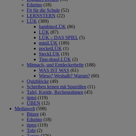
Edurino
(18)
Fit für die Schule
(52)
LERNSTERN
(22)
LÜK
(389)
bambinoLÜK
(86)
LÜK
(87)
LÜK – DAS SPIEL
(5)
miniLÜK
(189)
pocketLÜK
(1)
SteckLÜK
(19)
Tipp-drauf-LÜK
(2)
Mitmach- und Entdeckerhefte
(188)
WAS IST WAS
(61)
Wieso? Weshalb? Warum?
(60)
Quizblöcke
(49)
Schreiben lernen mit Spurrillen
(11)
Tafel, Kreide, Rechenrahmen
(45)
tiptoi
(119)
ÜBEN
(12)
Mediawelt
(598)
Bitzee
(4)
Edurino
(18)
tiptoi
(119)
Tobi
(2)
Tonies
(376)