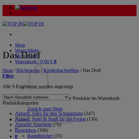
Zum
Inhalt
springen
Shop
Wunschliste
Das Dorf
Mein Konto
Warenkorb /
0,00
€
0
Shop
/
Bücherecke
/
Kinderbuchreihen
/
Das Dorf
Filter
Nach
Alle 9 Ergebnisse werden angezeigt
Aktualität
sortiert
Es befinden sich keine Produkte im Warenkorb.
Produktkategorien
Zurück zum Shop
Aktuell: Alles für den Schulanfang
(247)
Aktuell: Spiel & Spaß für die Ferien
(136)
Suche
Aktuelle Angebote
(70)
nach:
Bastelshop
(398)
Bastelbücher
(35)
0