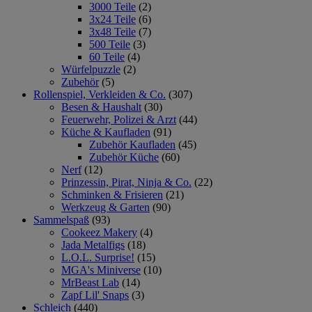
3000 Teile
(2)
3x24 Teile
(6)
3x48 Teile
(7)
500 Teile
(3)
60 Teile
(4)
Würfelpuzzle
(2)
Zubehör
(5)
Rollenspiel, Verkleiden & Co.
(307)
Besen & Haushalt
(30)
Feuerwehr, Polizei & Arzt
(44)
Küche & Kaufladen
(91)
Zubehör Kaufladen
(45)
Zubehör Küche
(60)
Nerf
(12)
Prinzessin, Pirat, Ninja & Co.
(22)
Schminken & Frisieren
(21)
Werkzeug & Garten
(90)
Sammelspaß
(93)
Cookeez Makery
(4)
Jada Metalfigs
(18)
L.O.L. Surprise!
(15)
MGA's Miniverse
(10)
MrBeast Lab
(14)
Zapf Lil' Snaps
(3)
Schleich
(440)