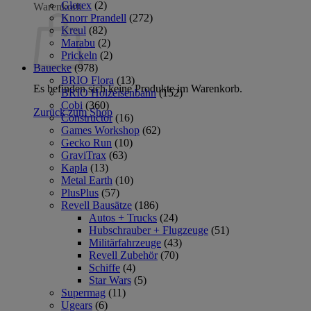
Glorex
(2)
Warenkorb
Knorr Prandell
(272)
Kreul
(82)
Marabu
(2)
Prickeln
(2)
Bauecke
(978)
BRIO Flora
(13)
Es befinden sich keine Produkte im Warenkorb.
BRIO Holzeisenbahn
(152)
Cobi
(360)
Zurück zum Shop
Constructor
(16)
Games Workshop
(62)
Gecko Run
(10)
GraviTrax
(63)
Kapla
(13)
Metal Earth
(10)
PlusPlus
(57)
Revell Bausätze
(186)
Autos + Trucks
(24)
Hubschrauber + Flugzeuge
(51)
Militärfahrzeuge
(43)
Revell Zubehör
(70)
Schiffe
(4)
Star Wars
(5)
Supermag
(11)
Ugears
(6)