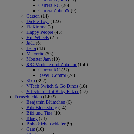
Carrera RC
(26)
Carrera Zubehör
(9)
Carson
(14)
Dickie Toys
(122)
FleXtreme
(2)
Happy People
(45)
Hot Wheels
(21)
Jada
(6)
Lena
(43)
Majorette
(53)
Monster Jam
(10)
R/C Modelle und Zubehör
(150)
Carrera RC
(27)
Revell Control
(74)
Siku
(392)
VTech Switch & Go Dinos
(18)
VTech Tut Tut Baby Flitzer
(57)
Fernsehhelden
(1492)
Benjamin Blümchen
(6)
Bibi Blocksberg
(14)
Bibi und Tina
(10)
Bluey
(73)
Bobo Siebenschläfer
(9)
Cars
(10)