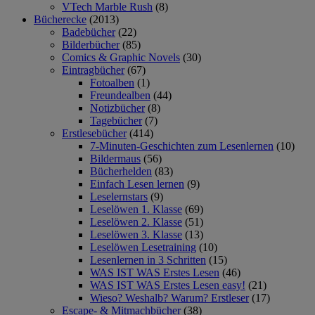
VTech Marble Rush
(8)
Bücherecke
(2013)
Badebücher
(22)
Bilderbücher
(85)
Comics & Graphic Novels
(30)
Eintragbücher
(67)
Fotoalben
(1)
Freundealben
(44)
Notizbücher
(8)
Tagebücher
(7)
Erstlesebücher
(414)
7-Minuten-Geschichten zum Lesenlernen
(10)
Bildermaus
(56)
Bücherhelden
(83)
Einfach Lesen lernen
(9)
Leselernstars
(9)
Leselöwen 1. Klasse
(69)
Leselöwen 2. Klasse
(51)
Leselöwen 3. Klasse
(13)
Leselöwen Lesetraining
(10)
Lesenlernen in 3 Schritten
(15)
WAS IST WAS Erstes Lesen
(46)
WAS IST WAS Erstes Lesen easy!
(21)
Wieso? Weshalb? Warum? Erstleser
(17)
Escape- & Mitmachbücher
(38)