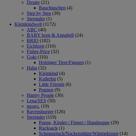
Deuter
(21)
Bauchtaschen
(4)
Step by Step
(39)
Sterntaler
(1)
Kleinkindwelt
(1172)
ABC
(40)
BABY born & Annabell
(24)
BRIO
(182)
Eichhorn
(110)
Fisher-Price
(32)
Goki
(110)
Holztiger Tiere/Figuren
(1)
Haba
(32)
Kleinkind
(4)
Kullerbü
(5)
Little Friends
(6)
Puppen
(9)
Happy People
(30)
Lena/SES
(50)
moses.
(19)
Ravensburger
(126)
Sterntaler
(119)
Puppe, Kinder-/ Finger-/ Handpuppe
(29)
Rucksack
(1)
Schmusetuch/Nackenstütze/Wärmekissen
(14)