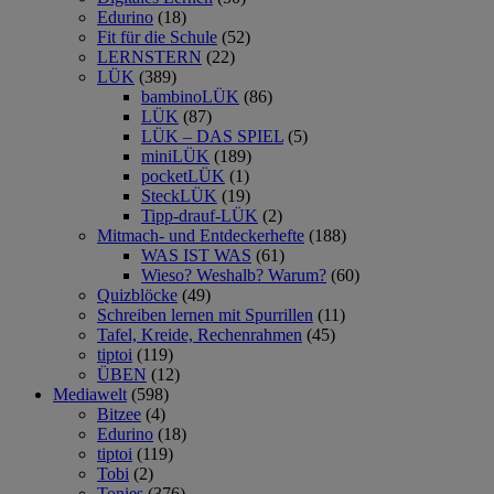
Edurino
(18)
Fit für die Schule
(52)
LERNSTERN
(22)
LÜK
(389)
bambinoLÜK
(86)
LÜK
(87)
LÜK – DAS SPIEL
(5)
miniLÜK
(189)
pocketLÜK
(1)
SteckLÜK
(19)
Tipp-drauf-LÜK
(2)
Mitmach- und Entdeckerhefte
(188)
WAS IST WAS
(61)
Wieso? Weshalb? Warum?
(60)
Quizblöcke
(49)
Schreiben lernen mit Spurrillen
(11)
Tafel, Kreide, Rechenrahmen
(45)
tiptoi
(119)
ÜBEN
(12)
Mediawelt
(598)
Bitzee
(4)
Edurino
(18)
tiptoi
(119)
Tobi
(2)
Tonies
(376)