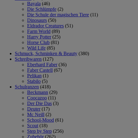
Bayala
(46)
Die Schlümpfe
(2)
Die Schule der magischen Tiere
(11)
Dinosaurs
(50)
Eldrador Creatures
(51)
Farm World
(89)
Harry Potter
(25)
Horse Club
(81)
Wild Life
(85)
Schmuck, Schminken & Beauty
(380)
Schreibwaren
(127)
Eberhard Faber
(36)
Faber Castell
(67)
Pelikan
(1)
Stabilo
(5)
Schulranzen
(418)
Beckmann
(29)
Coocazoo
(11)
Der Die Das
(3)
Deuter
(17)
Mc Neill
(2)
School-Mood
(61)
Scout
(18)
Step by Step
(256)
Zubehör
(262)