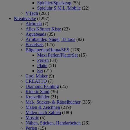
Spieltier/Spielzeug
(53)
Spieluhr S,M,L /Mobile
(22)
VTech
(268)
Kreativecke
(1297)
Airbrush
(7)
Alles Könner Kiste
(23)
Aquabeads
(35)
Armbänder, Nägel, Tattoos
(82)
Bastelsets
(125)
Bügelperlen/Hama/SES
(176)
Maxi Perlen/Platte/Set
(15)
Perlen
(84)
Platte
(51)
Set
(21)
Cool Maker
(9)
CREATTO
(7)
Diamond Painting
(25)
Kinetic Sand
(36)
Kratzelbilder
(21)
Mal-, Sticker- & Rätselbücher
(335)
Malen & Zeichnen
(219)
Malen nach Zahlen
(180)
Mosaic
(5)
Nähen, Sticken, Handarbeiten
(26)
Perlen
(15)