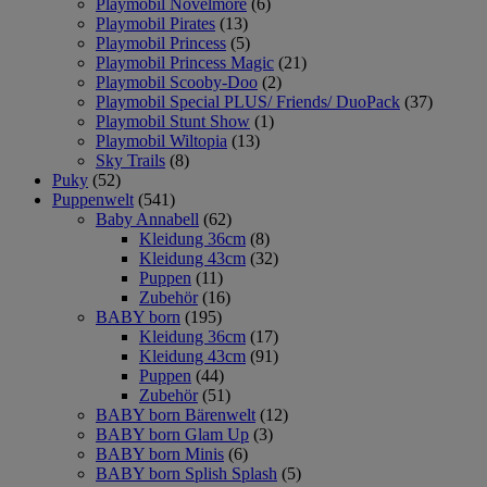
Playmobil Novelmore
(6)
Playmobil Pirates
(13)
Playmobil Princess
(5)
Playmobil Princess Magic
(21)
Playmobil Scooby-Doo
(2)
Playmobil Special PLUS/ Friends/ DuoPack
(37)
Playmobil Stunt Show
(1)
Playmobil Wiltopia
(13)
Sky Trails
(8)
Puky
(52)
Puppenwelt
(541)
Baby Annabell
(62)
Kleidung 36cm
(8)
Kleidung 43cm
(32)
Puppen
(11)
Zubehör
(16)
BABY born
(195)
Kleidung 36cm
(17)
Kleidung 43cm
(91)
Puppen
(44)
Zubehör
(51)
BABY born Bärenwelt
(12)
BABY born Glam Up
(3)
BABY born Minis
(6)
BABY born Splish Splash
(5)