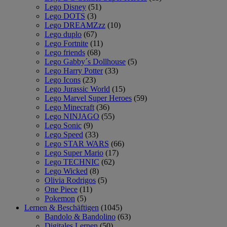
Lego Disney
(51)
Lego DOTS
(3)
Lego DREAMZzz
(10)
Lego duplo
(67)
Lego Fortnite
(11)
Lego friends
(68)
Lego Gabby´s Dollhouse
(5)
Lego Harry Potter
(33)
Lego Icons
(23)
Lego Jurassic World
(15)
Lego Marvel Super Heroes
(59)
Lego Minecraft
(36)
Lego NINJAGO
(55)
Lego Sonic
(9)
Lego Speed
(33)
Lego STAR WARS
(66)
Lego Super Mario
(17)
Lego TECHNIC
(62)
Lego Wicked
(8)
Olivia Rodrigos
(5)
One Piece
(11)
Pokemon
(5)
Lernen & Beschäftigen
(1045)
Bandolo & Bandolino
(63)
Digitales Lernen
(50)