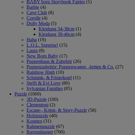
BABY born Storybook Fairies
(1)
Barbie
(4)
Cave Club
(8)
Corolle
(4)
Dolly Moda
(5)
Kleidung 34-38cm
(1)
Kleidung 39-46cm
(4)
Haba
(19)
L.O.L. Surprise!
(15)
Laura
(8)
New Born Baby
(17)
Puppenhaus & Zubehör
(26)
Puppenzubehör: Puppenwagen, -betten & Co.
(27)
Rainbow High
(10)
Schmink- & Frisierkopf
(11)
Steffi & Evi Love
(80)
Sylvanian Families
(85)
Puzzle
(1069)
3D-Puzzle
(100)
Clementoni
(2)
Escape-, Krimi- & Story-Puzzle
(58)
Holzpuzzle
(40)
Kosmos
(31)
Rahmenpuzzle
(67)
Ravensburger
(700)