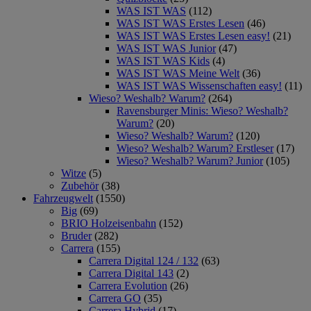
WAS IST WAS
(112)
WAS IST WAS Erstes Lesen
(46)
WAS IST WAS Erstes Lesen easy!
(21)
WAS IST WAS Junior
(47)
WAS IST WAS Kids
(4)
WAS IST WAS Meine Welt
(36)
WAS IST WAS Wissenschaften easy!
(11)
Wieso? Weshalb? Warum?
(264)
Ravensburger Minis: Wieso? Weshalb?
Warum?
(20)
Wieso? Weshalb? Warum?
(120)
Wieso? Weshalb? Warum? Erstleser
(17)
Wieso? Weshalb? Warum? Junior
(105)
Witze
(5)
Zubehör
(38)
Fahrzeugwelt
(1550)
Big
(69)
BRIO Holzeisenbahn
(152)
Bruder
(282)
Carrera
(155)
Carrera Digital 124 / 132
(63)
Carrera Digital 143
(2)
Carrera Evolution
(26)
Carrera GO
(35)
Carrera Hybrid
(17)