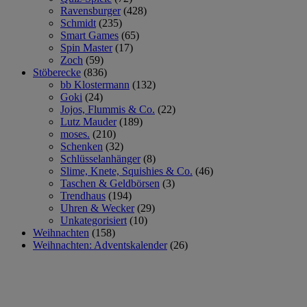
Ravensburger
(428)
Schmidt
(235)
Smart Games
(65)
Spin Master
(17)
Zoch
(59)
Stöberecke
(836)
bb Klostermann
(132)
Goki
(24)
Jojos, Flummis & Co.
(22)
Lutz Mauder
(189)
moses.
(210)
Schenken
(32)
Schlüsselanhänger
(8)
Slime, Knete, Squishies & Co.
(46)
Taschen & Geldbörsen
(3)
Trendhaus
(194)
Uhren & Wecker
(29)
Unkategorisiert
(10)
Weihnachten
(158)
Weihnachten: Adventskalender
(26)