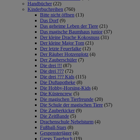
Handbücher
(22)
Kinderbuchreihen
(760)
Bitte nicht öffnen
(13)
Das Dorf
(9)
Das geheime Leben der Tiere
(21)
Das magische Baumhaus junior
(37)
Der kleine Drache Kokosnuss
(31)
Der kleine Major Tom
(21)
Der letzte Feuerfalke
(12)
Der Räuber Hotzenplotz
(4)
Der Zauberschüler
(7)
Die drei !!!
(87)
Die drei ???
(72)
Die drei ??? Kids
(115)
Die Duftapotheke
(8)
Die Hobby-Horsing-Kids
(4)
Die Küstencrew
(5)
Die magischen Tierfreunde
(20)
Die Schule der magischen Tiere
(57)
Die Zauberkicker
(9)
Die ZeitBande
(5)
Drachenschule Nebelsturm
(4)
Fußball-Stars
(8)
Gespensterjäger
(4)
Gregs Tagebuch
(19)