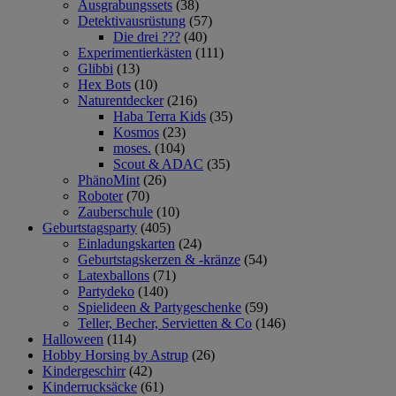
Ausgrabungssets
(38)
Detektivausrüstung
(57)
Die drei ???
(40)
Experimentierkästen
(111)
Glibbi
(13)
Hex Bots
(10)
Naturentdecker
(216)
Haba Terra Kids
(35)
Kosmos
(23)
moses.
(104)
Scout & ADAC
(35)
PhänoMint
(26)
Roboter
(70)
Zauberschule
(10)
Geburtstagsparty
(405)
Einladungskarten
(24)
Geburtstagskerzen & -kränze
(54)
Latexballons
(71)
Partydeko
(140)
Spielideen & Partygeschenke
(59)
Teller, Becher, Servietten & Co
(146)
Halloween
(114)
Hobby Horsing by Astrup
(26)
Kindergeschirr
(42)
Kinderrucksäcke
(61)