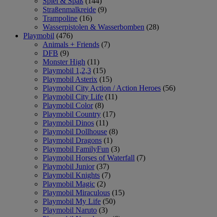
Spiel & Spaß
(144)
Straßenmalkreide
(9)
Trampoline
(16)
Wasserpistolen & Wasserbomben
(28)
Playmobil
(476)
Animals + Friends
(7)
DFB
(9)
Monster High
(11)
Playmobil 1,2,3
(15)
Playmobil Asterix
(15)
Playmobil City Action / Action Heroes
(56)
Playmobil City Life
(11)
Playmobil Color
(8)
Playmobil Country
(17)
Playmobil Dinos
(11)
Playmobil Dollhouse
(8)
Playmobil Dragons
(1)
Playmobil FamilyFun
(3)
Playmobil Horses of Waterfall
(7)
Playmobil Junior
(37)
Playmobil Knights
(7)
Playmobil Magic
(2)
Playmobil Miraculous
(15)
Playmobil My Life
(50)
Playmobil Naruto
(3)