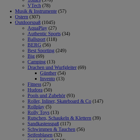
VTech
(78)
Musik & Instrumente
(57)
Ostern
(307)
Outdoorspaß
(1045)
AquaPlay
(27)
Authentic Sports
(34)
Ballsport
(118)
BERG
(56)
Best Sporting
(249)
Big
(69)
Camping
(13)
Drachen und Wurfgleiter
(69)
Günther
(54)
Invento
(13)
Fitness
(27)
Hudora
(50)
Pools und Zubehör
(93)
Roller, Inliner, Skateboard & Co
(147)
Rollplay
(5)
Rolly Toys
(13)
Rutschen, Schaukeln & Klettern
(39)
Sandkastenspaß
(117)
Schwimmen & Tauchen
(56)
Seifenblasen
(32)