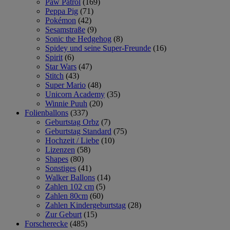
Paw Patrol
(169)
Peppa Pig
(71)
Pokémon
(42)
Sesamstraße
(9)
Sonic the Hedgehog
(8)
Spidey und seine Super-Freunde
(16)
Spirit
(6)
Star Wars
(47)
Stitch
(43)
Super Mario
(48)
Unicorn Academy
(35)
Winnie Puuh
(20)
Folienballons
(337)
Geburtstag Orbz
(7)
Geburtstag Standard
(75)
Hochzeit / Liebe
(10)
Lizenzen
(58)
Shapes
(80)
Sonstiges
(41)
Walker Ballons
(14)
Zahlen 102 cm
(5)
Zahlen 80cm
(60)
Zahlen Kindergeburtstag
(28)
Zur Geburt
(15)
Forscherecke
(485)