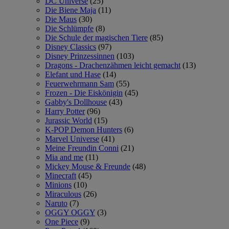
DC Universe
(25)
Die Biene Maja
(11)
Die Maus
(30)
Die Schlümpfe
(8)
Die Schule der magischen Tiere
(85)
Disney Classics
(97)
Disney Prinzessinnen
(103)
Dragons - Drachenzähmen leicht gemacht
(13)
Elefant und Hase
(14)
Feuerwehrmann Sam
(55)
Frozen - Die Eiskönigin
(45)
Gabby's Dollhouse
(43)
Harry Potter
(96)
Jurassic World
(15)
K-POP Demon Hunters
(6)
Marvel Universe
(41)
Meine Freundin Conni
(21)
Mia and me
(11)
Mickey Mouse & Freunde
(48)
Minecraft
(45)
Minions
(10)
Miraculous
(26)
Naruto
(7)
OGGY OGGY
(3)
One Piece
(9)