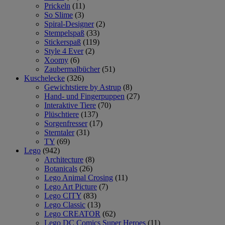
Prickeln
(11)
So Slime
(3)
Spiral-Designer
(2)
Stempelspaß
(33)
Stickerspaß
(119)
Style 4 Ever
(2)
Xoomy
(6)
Zaubermalbücher
(51)
Kuschelecke
(326)
Gewichtstiere by Astrup
(8)
Hand- und Fingerpuppen
(27)
Interaktive Tiere
(70)
Plüschtiere
(137)
Sorgenfresser
(17)
Sterntaler
(31)
TY
(69)
Lego
(942)
Architecture
(8)
Botanicals
(26)
Lego Animal Crosing
(11)
Lego Art Picture
(7)
Lego CITY
(83)
Lego Classic
(13)
Lego CREATOR
(62)
Lego DC Comics Super Heroes
(11)