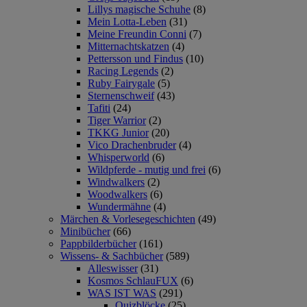
Lillys magische Schuhe
(8)
Mein Lotta-Leben
(31)
Meine Freundin Conni
(7)
Mitternachtskatzen
(4)
Pettersson und Findus
(10)
Racing Legends
(2)
Ruby Fairygale
(5)
Sternenschweif
(43)
Tafiti
(24)
Tiger Warrior
(2)
TKKG Junior
(20)
Vico Drachenbruder
(4)
Whisperworld
(6)
Wildpferde - mutig und frei
(6)
Windwalkers
(2)
Woodwalkers
(6)
Wundermähne
(4)
Märchen & Vorlesegeschichten
(49)
Minibücher
(66)
Pappbilderbücher
(161)
Wissens- & Sachbücher
(589)
Alleswisser
(31)
Kosmos SchlauFUX
(6)
WAS IST WAS
(291)
Quizblöcke
(25)