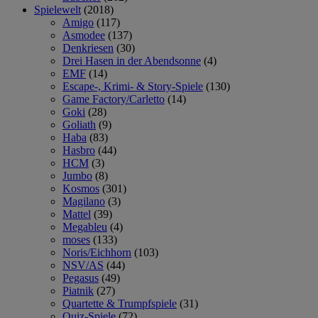
Spielewelt
(2018)
Amigo
(117)
Asmodee
(137)
Denkriesen
(30)
Drei Hasen in der Abendsonne
(4)
EMF
(14)
Escape-, Krimi- & Story-Spiele
(130)
Game Factory/Carletto
(14)
Goki
(28)
Goliath
(9)
Haba
(83)
Hasbro
(44)
HCM
(3)
Jumbo
(8)
Kosmos
(301)
Magilano
(3)
Mattel
(39)
Megableu
(4)
moses
(133)
Noris/Eichhorn
(103)
NSV/AS
(44)
Pegasus
(49)
Piatnik
(27)
Quartette & Trumpfspiele
(31)
Quiz-Spiele
(72)