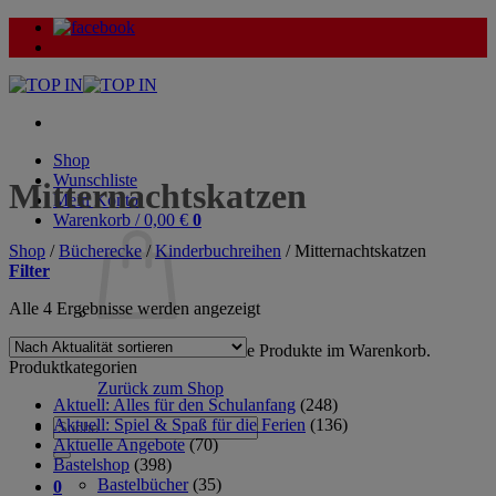
Zum
Inhalt
springen
Shop
Wunschliste
Mitternachtskatzen
Mein Konto
Warenkorb /
0,00
€
0
Shop
/
Bücherecke
/
Kinderbuchreihen
/
Mitternachtskatzen
Filter
Nach
Alle 4 Ergebnisse werden angezeigt
Aktualität
sortiert
Es befinden sich keine Produkte im Warenkorb.
Produktkategorien
Zurück zum Shop
Aktuell: Alles für den Schulanfang
(248)
Aktuell: Spiel & Spaß für die Ferien
(136)
Suche
Aktuelle Angebote
(70)
nach:
Bastelshop
(398)
Bastelbücher
(35)
0