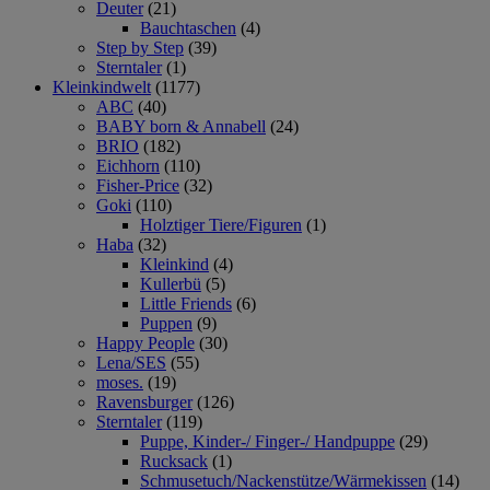
Deuter
(21)
Bauchtaschen
(4)
Step by Step
(39)
Sterntaler
(1)
Kleinkindwelt
(1177)
ABC
(40)
BABY born & Annabell
(24)
BRIO
(182)
Eichhorn
(110)
Fisher-Price
(32)
Goki
(110)
Holztiger Tiere/Figuren
(1)
Haba
(32)
Kleinkind
(4)
Kullerbü
(5)
Little Friends
(6)
Puppen
(9)
Happy People
(30)
Lena/SES
(55)
moses.
(19)
Ravensburger
(126)
Sterntaler
(119)
Puppe, Kinder-/ Finger-/ Handpuppe
(29)
Rucksack
(1)
Schmusetuch/Nackenstütze/Wärmekissen
(14)