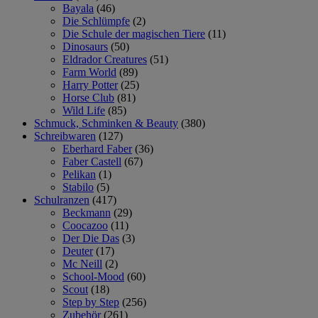
Bayala
(46)
Die Schlümpfe
(2)
Die Schule der magischen Tiere
(11)
Dinosaurs
(50)
Eldrador Creatures
(51)
Farm World
(89)
Harry Potter
(25)
Horse Club
(81)
Wild Life
(85)
Schmuck, Schminken & Beauty
(380)
Schreibwaren
(127)
Eberhard Faber
(36)
Faber Castell
(67)
Pelikan
(1)
Stabilo
(5)
Schulranzen
(417)
Beckmann
(29)
Coocazoo
(11)
Der Die Das
(3)
Deuter
(17)
Mc Neill
(2)
School-Mood
(60)
Scout
(18)
Step by Step
(256)
Zubehör
(261)