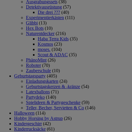
Ausgrabungssets
(38)
Detektivausrüstung
(57)
Die drei ???
(40)
Experimentierkästen
(111)
Glibbi
(13)
Hex Bots
(10)
Naturentdecker
(216)
Haba Terra Kids
(35)
Kosmos
(23)
moses.
(104)
Scout & ADAC
(35)
PhänoMint
(26)
Roboter
(70)
Zauberschule
(10)
Geburtstagsparty
(405)
Einladungskarten
(24)
Geburtstagskerzen & -kränze
(54)
Latexballons
(71)
Partydeko
(140)
Spielideen & Partygeschenke
(59)
Teller, Becher, Servietten & Co
(146)
Halloween
(114)
Hobby Horsing by Astrup
(26)
Kindergeschirr
(42)
Kinderrucksäcke
(61)