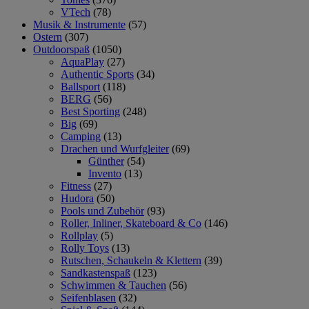
VTech
(78)
Musik & Instrumente
(57)
Ostern
(307)
Outdoorspaß
(1050)
AquaPlay
(27)
Authentic Sports
(34)
Ballsport
(118)
BERG
(56)
Best Sporting
(248)
Big
(69)
Camping
(13)
Drachen und Wurfgleiter
(69)
Günther
(54)
Invento
(13)
Fitness
(27)
Hudora
(50)
Pools und Zubehör
(93)
Roller, Inliner, Skateboard & Co
(146)
Rollplay
(5)
Rolly Toys
(13)
Rutschen, Schaukeln & Klettern
(39)
Sandkastenspaß
(123)
Schwimmen & Tauchen
(56)
Seifenblasen
(32)