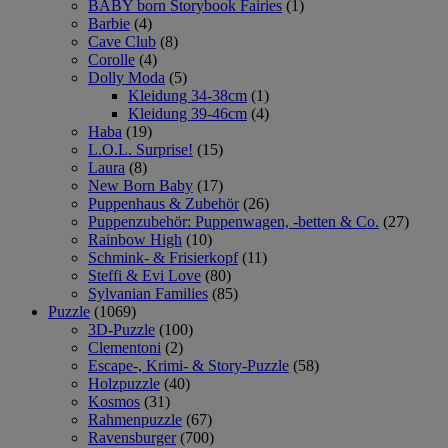
BABY born Storybook Fairies
(1)
Barbie
(4)
Cave Club
(8)
Corolle
(4)
Dolly Moda
(5)
Kleidung 34-38cm
(1)
Kleidung 39-46cm
(4)
Haba
(19)
L.O.L. Surprise!
(15)
Laura
(8)
New Born Baby
(17)
Puppenhaus & Zubehör
(26)
Puppenzubehör: Puppenwagen, -betten & Co.
(27)
Rainbow High
(10)
Schmink- & Frisierkopf
(11)
Steffi & Evi Love
(80)
Sylvanian Families
(85)
Puzzle
(1069)
3D-Puzzle
(100)
Clementoni
(2)
Escape-, Krimi- & Story-Puzzle
(58)
Holzpuzzle
(40)
Kosmos
(31)
Rahmenpuzzle
(67)
Ravensburger
(700)