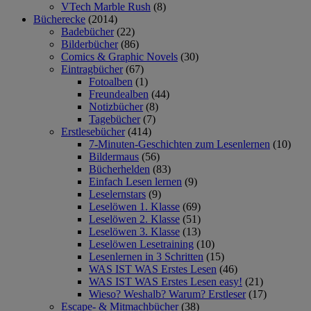
VTech Marble Rush
(8)
Bücherecke
(2014)
Badebücher
(22)
Bilderbücher
(86)
Comics & Graphic Novels
(30)
Eintragbücher
(67)
Fotoalben
(1)
Freundealben
(44)
Notizbücher
(8)
Tagebücher
(7)
Erstlesebücher
(414)
7-Minuten-Geschichten zum Lesenlernen
(10)
Bildermaus
(56)
Bücherhelden
(83)
Einfach Lesen lernen
(9)
Leselernstars
(9)
Leselöwen 1. Klasse
(69)
Leselöwen 2. Klasse
(51)
Leselöwen 3. Klasse
(13)
Leselöwen Lesetraining
(10)
Lesenlernen in 3 Schritten
(15)
WAS IST WAS Erstes Lesen
(46)
WAS IST WAS Erstes Lesen easy!
(21)
Wieso? Weshalb? Warum? Erstleser
(17)
Escape- & Mitmachbücher
(38)