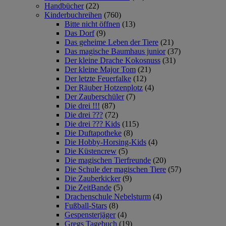
Handbücher
(22)
Kinderbuchreihen
(760)
Bitte nicht öffnen
(13)
Das Dorf
(9)
Das geheime Leben der Tiere
(21)
Das magische Baumhaus junior
(37)
Der kleine Drache Kokosnuss
(31)
Der kleine Major Tom
(21)
Der letzte Feuerfalke
(12)
Der Räuber Hotzenplotz
(4)
Der Zauberschüler
(7)
Die drei !!!
(87)
Die drei ???
(72)
Die drei ??? Kids
(115)
Die Duftapotheke
(8)
Die Hobby-Horsing-Kids
(4)
Die Küstencrew
(5)
Die magischen Tierfreunde
(20)
Die Schule der magischen Tiere
(57)
Die Zauberkicker
(9)
Die ZeitBande
(5)
Drachenschule Nebelsturm
(4)
Fußball-Stars
(8)
Gespensterjäger
(4)
Gregs Tagebuch
(19)