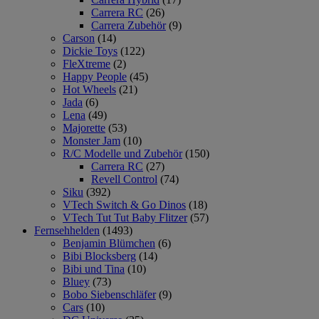
Carrera RC
(26)
Carrera Zubehör
(9)
Carson
(14)
Dickie Toys
(122)
FleXtreme
(2)
Happy People
(45)
Hot Wheels
(21)
Jada
(6)
Lena
(49)
Majorette
(53)
Monster Jam
(10)
R/C Modelle und Zubehör
(150)
Carrera RC
(27)
Revell Control
(74)
Siku
(392)
VTech Switch & Go Dinos
(18)
VTech Tut Tut Baby Flitzer
(57)
Fernsehhelden
(1493)
Benjamin Blümchen
(6)
Bibi Blocksberg
(14)
Bibi und Tina
(10)
Bluey
(73)
Bobo Siebenschläfer
(9)
Cars
(10)