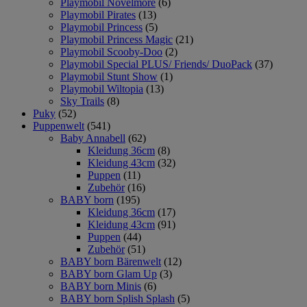
Playmobil Novelmore
(6)
Playmobil Pirates
(13)
Playmobil Princess
(5)
Playmobil Princess Magic
(21)
Playmobil Scooby-Doo
(2)
Playmobil Special PLUS/ Friends/ DuoPack
(37)
Playmobil Stunt Show
(1)
Playmobil Wiltopia
(13)
Sky Trails
(8)
Puky
(52)
Puppenwelt
(541)
Baby Annabell
(62)
Kleidung 36cm
(8)
Kleidung 43cm
(32)
Puppen
(11)
Zubehör
(16)
BABY born
(195)
Kleidung 36cm
(17)
Kleidung 43cm
(91)
Puppen
(44)
Zubehör
(51)
BABY born Bärenwelt
(12)
BABY born Glam Up
(3)
BABY born Minis
(6)
BABY born Splish Splash
(5)