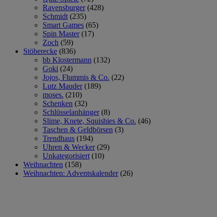
Ravensburger
(428)
Schmidt
(235)
Smart Games
(65)
Spin Master
(17)
Zoch
(59)
Stöberecke
(836)
bb Klostermann
(132)
Goki
(24)
Jojos, Flummis & Co.
(22)
Lutz Mauder
(189)
moses.
(210)
Schenken
(32)
Schlüsselanhänger
(8)
Slime, Knete, Squishies & Co.
(46)
Taschen & Geldbörsen
(3)
Trendhaus
(194)
Uhren & Wecker
(29)
Unkategorisiert
(10)
Weihnachten
(158)
Weihnachten: Adventskalender
(26)