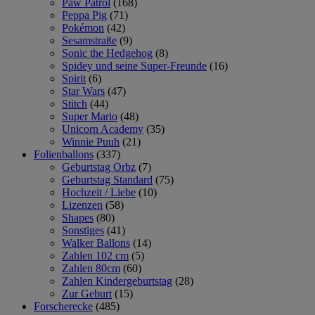
Paw Patrol
(168)
Peppa Pig
(71)
Pokémon
(42)
Sesamstraße
(9)
Sonic the Hedgehog
(8)
Spidey und seine Super-Freunde
(16)
Spirit
(6)
Star Wars
(47)
Stitch
(44)
Super Mario
(48)
Unicorn Academy
(35)
Winnie Puuh
(21)
Folienballons
(337)
Geburtstag Orbz
(7)
Geburtstag Standard
(75)
Hochzeit / Liebe
(10)
Lizenzen
(58)
Shapes
(80)
Sonstiges
(41)
Walker Ballons
(14)
Zahlen 102 cm
(5)
Zahlen 80cm
(60)
Zahlen Kindergeburtstag
(28)
Zur Geburt
(15)
Forscherecke
(485)