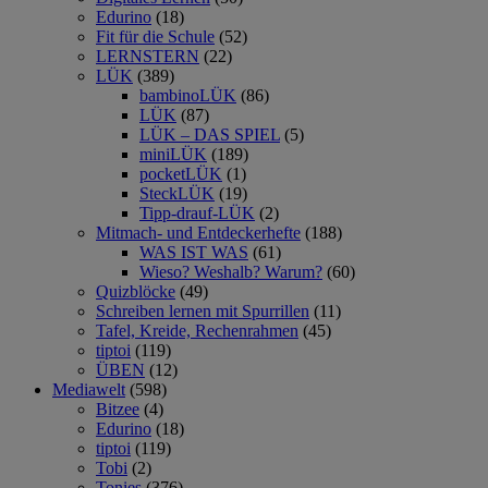
Edurino
(18)
Fit für die Schule
(52)
LERNSTERN
(22)
LÜK
(389)
bambinoLÜK
(86)
LÜK
(87)
LÜK – DAS SPIEL
(5)
miniLÜK
(189)
pocketLÜK
(1)
SteckLÜK
(19)
Tipp-drauf-LÜK
(2)
Mitmach- und Entdeckerhefte
(188)
WAS IST WAS
(61)
Wieso? Weshalb? Warum?
(60)
Quizblöcke
(49)
Schreiben lernen mit Spurrillen
(11)
Tafel, Kreide, Rechenrahmen
(45)
tiptoi
(119)
ÜBEN
(12)
Mediawelt
(598)
Bitzee
(4)
Edurino
(18)
tiptoi
(119)
Tobi
(2)
Tonies
(376)