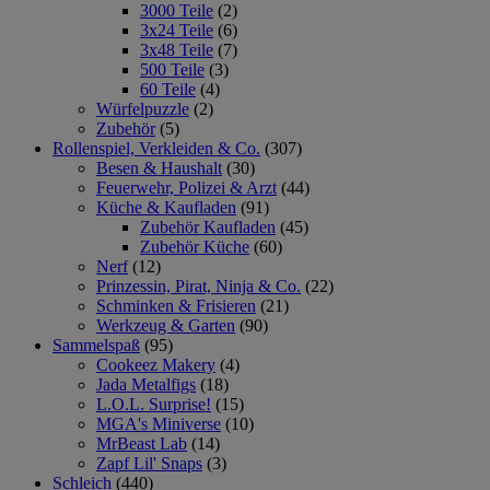
3000 Teile
(2)
3x24 Teile
(6)
3x48 Teile
(7)
500 Teile
(3)
60 Teile
(4)
Würfelpuzzle
(2)
Zubehör
(5)
Rollenspiel, Verkleiden & Co.
(307)
Besen & Haushalt
(30)
Feuerwehr, Polizei & Arzt
(44)
Küche & Kaufladen
(91)
Zubehör Kaufladen
(45)
Zubehör Küche
(60)
Nerf
(12)
Prinzessin, Pirat, Ninja & Co.
(22)
Schminken & Frisieren
(21)
Werkzeug & Garten
(90)
Sammelspaß
(95)
Cookeez Makery
(4)
Jada Metalfigs
(18)
L.O.L. Surprise!
(15)
MGA's Miniverse
(10)
MrBeast Lab
(14)
Zapf Lil' Snaps
(3)
Schleich
(440)