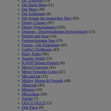
DC Universe
(25)
Die Biene Maja
(11)
Die Maus
(30)
Die Schlümpfe
(8)
Die Schule der magischen Tiere
(85)
Disney Classics
(97)
Disney Prinzessinnen
(103)
Dragons - Drachenzähmen leicht gemacht
(13)
Elefant und Hase
(14)
Feuerwehrmann Sam
(55)
Frozen - Die Eiskönigin
(45)
Gabby's Dollhouse
(43)
Harry Potter
(96)
Jurassic World
(15)
K-POP Demon Hunters
(6)
Marvel Universe
(41)
Meine Freundin Conni
(21)
Mia and me
(11)
Mickey Mouse & Freunde
(48)
Minecraft
(45)
Minions
(10)
Miraculous
(26)
Naruto
(7)
OGGY OGGY
(3)
One Piece
(9)