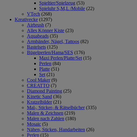
Spieltier/Spielzeug
(53)
Spieluhr S,M,L /Mobile
(22)
VTech
(268)
Kreativecke
(1297)
Airbrush
(7)
Alles Könner Kiste
(23)
Aquabeads
(35)
Armbänder, Nägel, Tattoos
(82)
Bastelsets
(125)
Bügelperlen/Hama/SES
(176)
Maxi Perlen/Platte/Set
(15)
Perlen
(84)
Platte
(51)
Set
(21)
Cool Maker
(9)
CREATTO
(7)
Diamond Painting
(25)
Kinetic Sand
(36)
Kratzelbilder
(21)
Mal-, Sticker- & Rätselbücher
(335)
Malen & Zeichnen
(219)
Malen nach Zahlen
(180)
Mosaic
(5)
Nähen, Sticken, Handarbeiten
(26)
Perlen
(15)