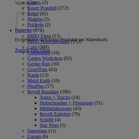
Glorex
(2)
Warenkorb
Knorr Prandell
(272)
Kreul
(82)
Marabu
(2)
Prickeln
(2)
Bauecke
(978)
BRIO Flora
(13)
Es befinden sich keine Produkte im Warenkorb.
BRIO Holzeisenbahn
(152)
Cobi
(360)
Zurück zum Shop
Constructor
(16)
Games Workshop
(62)
Gecko Run
(10)
GraviTrax
(63)
Kapla
(13)
Metal Earth
(10)
PlusPlus
(57)
Revell Bausätze
(186)
Autos + Trucks
(24)
Hubschrauber + Flugzeuge
(51)
Militärfahrzeuge
(43)
Revell Zubehör
(70)
Schiffe
(4)
Star Wars
(5)
Supermag
(11)
Ugears
(6)