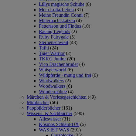
Lillys magische Schuhe
(8)
Mein Lotta-Leben
(31)
Meine Freundin Conni
(7)
Mitternachtskatzen
(4)
Pettersson und Findus
(10)
Racing Legends
(2)
Ruby Fairygale
(5)
Sternenschweif
(43)
Tafiti
(24)
Tiger Warrior
(2)
TKKG Junior
(20)
Vico Drachenbruder
(4)
Whisperworld
(6)
Wildpferde - mutig und frei
(6)
Windwalkers
(2)
Woodwalkers
(6)
Wundermähne
(4)
Märchen & Vorlesegeschichten
(49)
Minibücher
(66)
Pappbilderbücher
(161)
Wissens- & Sachbücher
(590)
Alleswisser
(31)
Kosmos SchlauFUX
(6)
WAS IST WAS
(291)
Quizblöcke
(25)