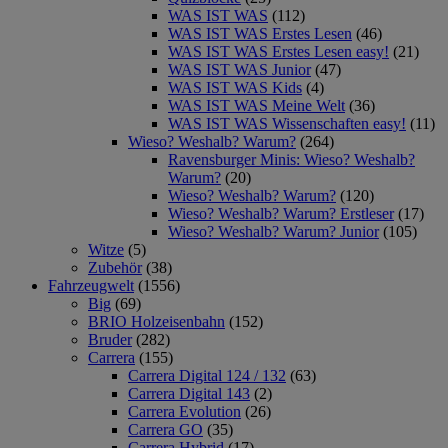
WAS IST WAS
(112)
WAS IST WAS Erstes Lesen
(46)
WAS IST WAS Erstes Lesen easy!
(21)
WAS IST WAS Junior
(47)
WAS IST WAS Kids
(4)
WAS IST WAS Meine Welt
(36)
WAS IST WAS Wissenschaften easy!
(11)
Wieso? Weshalb? Warum?
(264)
Ravensburger Minis: Wieso? Weshalb?
Warum?
(20)
Wieso? Weshalb? Warum?
(120)
Wieso? Weshalb? Warum? Erstleser
(17)
Wieso? Weshalb? Warum? Junior
(105)
Witze
(5)
Zubehör
(38)
Fahrzeugwelt
(1556)
Big
(69)
BRIO Holzeisenbahn
(152)
Bruder
(282)
Carrera
(155)
Carrera Digital 124 / 132
(63)
Carrera Digital 143
(2)
Carrera Evolution
(26)
Carrera GO
(35)
Carrera Hybrid
(17)