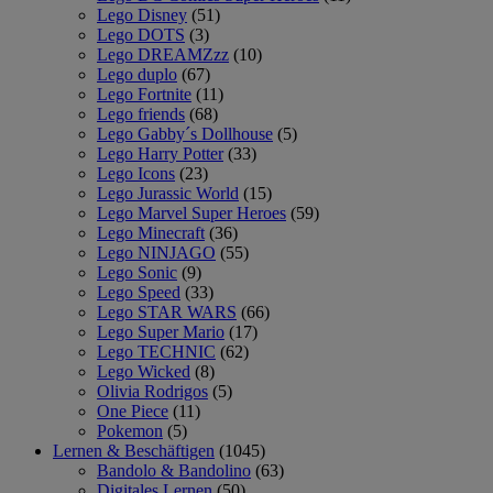
Lego Disney
(51)
Lego DOTS
(3)
Lego DREAMZzz
(10)
Lego duplo
(67)
Lego Fortnite
(11)
Lego friends
(68)
Lego Gabby´s Dollhouse
(5)
Lego Harry Potter
(33)
Lego Icons
(23)
Lego Jurassic World
(15)
Lego Marvel Super Heroes
(59)
Lego Minecraft
(36)
Lego NINJAGO
(55)
Lego Sonic
(9)
Lego Speed
(33)
Lego STAR WARS
(66)
Lego Super Mario
(17)
Lego TECHNIC
(62)
Lego Wicked
(8)
Olivia Rodrigos
(5)
One Piece
(11)
Pokemon
(5)
Lernen & Beschäftigen
(1045)
Bandolo & Bandolino
(63)
Digitales Lernen
(50)