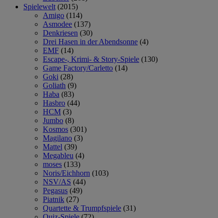
Spielewelt
(2015)
Amigo
(114)
Asmodee
(137)
Denkriesen
(30)
Drei Hasen in der Abendsonne
(4)
EMF
(14)
Escape-, Krimi- & Story-Spiele
(130)
Game Factory/Carletto
(14)
Goki
(28)
Goliath
(9)
Haba
(83)
Hasbro
(44)
HCM
(3)
Jumbo
(8)
Kosmos
(301)
Magilano
(3)
Mattel
(39)
Megableu
(4)
moses
(133)
Noris/Eichhorn
(103)
NSV/AS
(44)
Pegasus
(49)
Piatnik
(27)
Quartette & Trumpfspiele
(31)
Quiz-Spiele
(72)