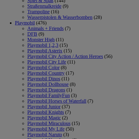
Spiel & Spaß
(144)
Straßenmalkreide
(9)
Trampoline
(16)
Wasserpistolen & Wasserbomben
(28)
Playmobil
(476)
Animals + Friends
(7)
DFB
(9)
Monster High
(11)
Playmobil 1,2,3
(15)
Playmobil Asterix
(15)
Playmobil City Action / Action Heroes
(56)
Playmobil City Life
(11)
Playmobil Color
(8)
Playmobil Country
(17)
Playmobil Dinos
(11)
Playmobil Dollhouse
(8)
Playmobil Dragons
(1)
Playmobil FamilyFun
(3)
Playmobil Horses of Waterfall
(7)
Playmobil Junior
(37)
Playmobil Knights
(7)
Playmobil Magic
(2)
Playmobil Miraculous
(15)
Playmobil My Life
(50)
Playmobil Naruto
(3)