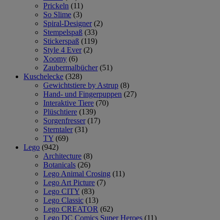
Prickeln
(11)
So Slime
(3)
Spiral-Designer
(2)
Stempelspaß
(33)
Stickerspaß
(119)
Style 4 Ever
(2)
Xoomy
(6)
Zaubermalbücher
(51)
Kuschelecke
(328)
Gewichtstiere by Astrup
(8)
Hand- und Fingerpuppen
(27)
Interaktive Tiere
(70)
Plüschtiere
(139)
Sorgenfresser
(17)
Sterntaler
(31)
TY
(69)
Lego
(942)
Architecture
(8)
Botanicals
(26)
Lego Animal Crosing
(11)
Lego Art Picture
(7)
Lego CITY
(83)
Lego Classic
(13)
Lego CREATOR
(62)
Lego DC Comics Super Heroes
(11)