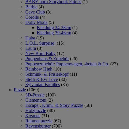
BABY born Storybook Fairies
(1)
Barbie
(4)
Cave Club
(8)
Corolle
(4)
Dolly Moda
(5)
Kleidung 34-38cm
(1)
Kleidung 39-46cm
(4)
Haba
(19)
L.O.L. Surprise!
(15)
Laura
(8)
New Born Baby
(17)
Puppenhaus & Zubehör
(26)
Puppenzubehör: Puppenwagen, -betten & Co.
(27)
Rainbow High
(10)
Schmink- & Frisierkopf
(11)
Steffi & Evi Love
(80)
Sylvanian Families
(85)
Puzzle
(1069)
3D-Puzzle
(100)
Clementoni
(2)
Escape-, Krimi- & Story-Puzzle
(58)
Holzpuzzle
(40)
Kosmos
(31)
Rahmenpuzzle
(67)
Ravensburger
(700)