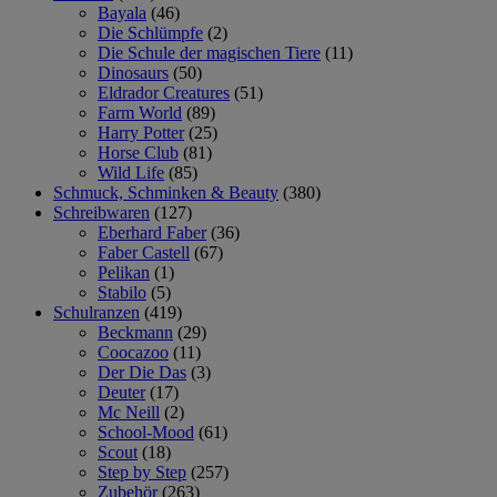
Bayala
(46)
Die Schlümpfe
(2)
Die Schule der magischen Tiere
(11)
Dinosaurs
(50)
Eldrador Creatures
(51)
Farm World
(89)
Harry Potter
(25)
Horse Club
(81)
Wild Life
(85)
Schmuck, Schminken & Beauty
(380)
Schreibwaren
(127)
Eberhard Faber
(36)
Faber Castell
(67)
Pelikan
(1)
Stabilo
(5)
Schulranzen
(419)
Beckmann
(29)
Coocazoo
(11)
Der Die Das
(3)
Deuter
(17)
Mc Neill
(2)
School-Mood
(61)
Scout
(18)
Step by Step
(257)
Zubehör
(263)