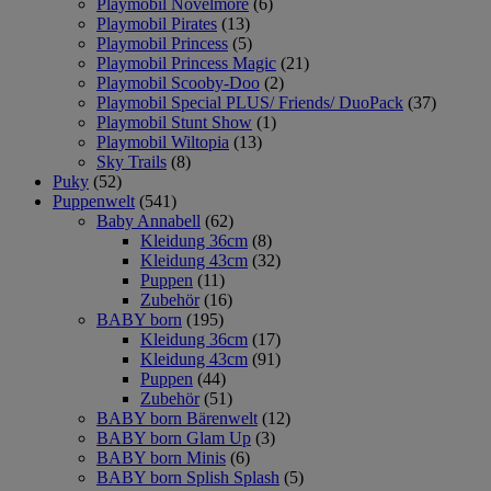
Playmobil Novelmore
(6)
Playmobil Pirates
(13)
Playmobil Princess
(5)
Playmobil Princess Magic
(21)
Playmobil Scooby-Doo
(2)
Playmobil Special PLUS/ Friends/ DuoPack
(37)
Playmobil Stunt Show
(1)
Playmobil Wiltopia
(13)
Sky Trails
(8)
Puky
(52)
Puppenwelt
(541)
Baby Annabell
(62)
Kleidung 36cm
(8)
Kleidung 43cm
(32)
Puppen
(11)
Zubehör
(16)
BABY born
(195)
Kleidung 36cm
(17)
Kleidung 43cm
(91)
Puppen
(44)
Zubehör
(51)
BABY born Bärenwelt
(12)
BABY born Glam Up
(3)
BABY born Minis
(6)
BABY born Splish Splash
(5)