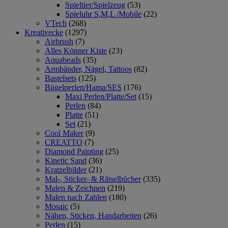
Spieltier/Spielzeug
(53)
Spieluhr S,M,L /Mobile
(22)
VTech
(268)
Kreativecke
(1297)
Airbrush
(7)
Alles Könner Kiste
(23)
Aquabeads
(35)
Armbänder, Nägel, Tattoos
(82)
Bastelsets
(125)
Bügelperlen/Hama/SES
(176)
Maxi Perlen/Platte/Set
(15)
Perlen
(84)
Platte
(51)
Set
(21)
Cool Maker
(9)
CREATTO
(7)
Diamond Painting
(25)
Kinetic Sand
(36)
Kratzelbilder
(21)
Mal-, Sticker- & Rätselbücher
(335)
Malen & Zeichnen
(219)
Malen nach Zahlen
(180)
Mosaic
(5)
Nähen, Sticken, Handarbeiten
(26)
Perlen
(15)