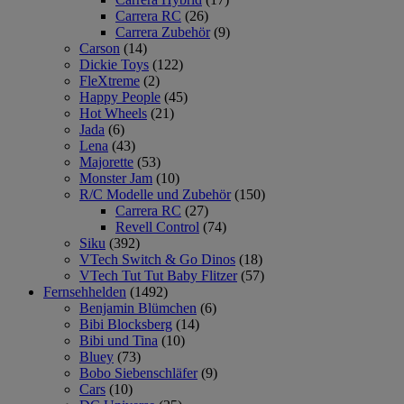
Carrera RC
(26)
Carrera Zubehör
(9)
Carson
(14)
Dickie Toys
(122)
FleXtreme
(2)
Happy People
(45)
Hot Wheels
(21)
Jada
(6)
Lena
(43)
Majorette
(53)
Monster Jam
(10)
R/C Modelle und Zubehör
(150)
Carrera RC
(27)
Revell Control
(74)
Siku
(392)
VTech Switch & Go Dinos
(18)
VTech Tut Tut Baby Flitzer
(57)
Fernsehhelden
(1492)
Benjamin Blümchen
(6)
Bibi Blocksberg
(14)
Bibi und Tina
(10)
Bluey
(73)
Bobo Siebenschläfer
(9)
Cars
(10)