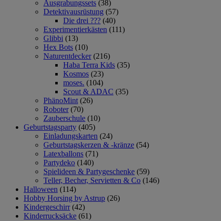
Ausgrabungssets
(38)
Detektivausrüstung
(57)
Die drei ???
(40)
Experimentierkästen
(111)
Glibbi
(13)
Hex Bots
(10)
Naturentdecker
(216)
Haba Terra Kids
(35)
Kosmos
(23)
moses.
(104)
Scout & ADAC
(35)
PhänoMint
(26)
Roboter
(70)
Zauberschule
(10)
Geburtstagsparty
(405)
Einladungskarten
(24)
Geburtstagskerzen & -kränze
(54)
Latexballons
(71)
Partydeko
(140)
Spielideen & Partygeschenke
(59)
Teller, Becher, Servietten & Co
(146)
Halloween
(114)
Hobby Horsing by Astrup
(26)
Kindergeschirr
(42)
Kinderrucksäcke
(61)