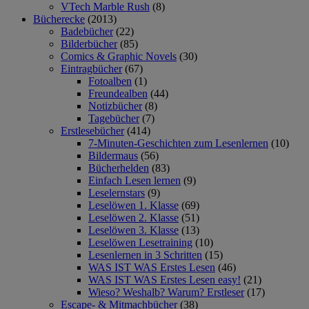
VTech Marble Rush
(8)
Bücherecke
(2013)
Badebücher
(22)
Bilderbücher
(85)
Comics & Graphic Novels
(30)
Eintragbücher
(67)
Fotoalben
(1)
Freundealben
(44)
Notizbücher
(8)
Tagebücher
(7)
Erstlesebücher
(414)
7-Minuten-Geschichten zum Lesenlernen
(10)
Bildermaus
(56)
Bücherhelden
(83)
Einfach Lesen lernen
(9)
Leselernstars
(9)
Leselöwen 1. Klasse
(69)
Leselöwen 2. Klasse
(51)
Leselöwen 3. Klasse
(13)
Leselöwen Lesetraining
(10)
Lesenlernen in 3 Schritten
(15)
WAS IST WAS Erstes Lesen
(46)
WAS IST WAS Erstes Lesen easy!
(21)
Wieso? Weshalb? Warum? Erstleser
(17)
Escape- & Mitmachbücher
(38)