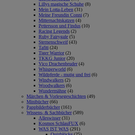
Lillys magische Schuhe
(8)
Mein Lotta-Leben
(31)
Meine Freundin Conni
(7)
Mitternachtskatzen
(4)
Pettersson und Findus
(10)
Racing Legends
(2)
Ruby Fairygale
(5)
Sternenschweif
(43)
Tafiti
(24)
Tiger Warrior
(2)
TKKG Junior
(20)
Vico Drachenbruder
(4)
Whisperworld
(6)
Wildpferde - mutig und frei
(6)
Windwalkers
(2)
Woodwalkers
(6)
Wundermähne
(4)
Märchen & Vorlesegeschichten
(49)
Minibücher
(66)
Pappbilderbücher
(161)
Wissens- & Sachbücher
(589)
Alleswisser
(31)
Kosmos SchlauFUX
(6)
WAS IST WAS
(291)
Quizblöcke
(25)