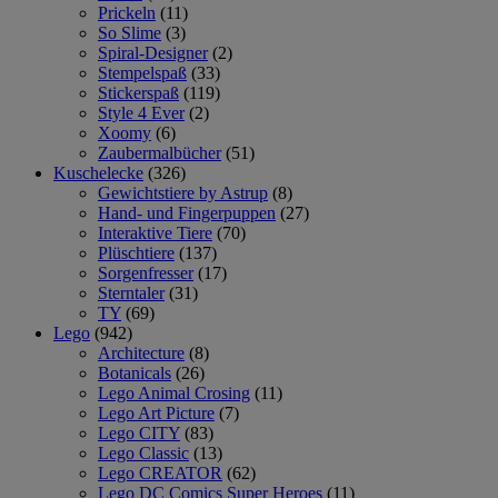
Prickeln
(11)
So Slime
(3)
Spiral-Designer
(2)
Stempelspaß
(33)
Stickerspaß
(119)
Style 4 Ever
(2)
Xoomy
(6)
Zaubermalbücher
(51)
Kuschelecke
(326)
Gewichtstiere by Astrup
(8)
Hand- und Fingerpuppen
(27)
Interaktive Tiere
(70)
Plüschtiere
(137)
Sorgenfresser
(17)
Sterntaler
(31)
TY
(69)
Lego
(942)
Architecture
(8)
Botanicals
(26)
Lego Animal Crosing
(11)
Lego Art Picture
(7)
Lego CITY
(83)
Lego Classic
(13)
Lego CREATOR
(62)
Lego DC Comics Super Heroes
(11)