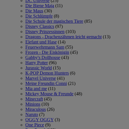
DC Universe
(25)
Die Biene Maja
(11)
Die Maus
(30)
Die Schlümpfe
(8)
Die Schule der magischen Tiere
(85)
Disney Classics
(97)
Disney Prinzessinnen
(103)
Dragons - Drachenzähmen leicht gemacht
(13)
Elefant und Hase
(14)
Feuerwehrmann Sam
(55)
Frozen - Die Eiskönigin
(45)
Gabby's Dollhouse
(43)
Harry Potter
(96)
Jurassic World
(15)
K-POP Demon Hunters
(6)
Marvel Universe
(41)
Meine Freundin Conni
(21)
Mia and me
(11)
Mickey Mouse & Freunde
(48)
Minecraft
(45)
Minions
(10)
Miraculous
(26)
Naruto
(7)
OGGY OGGY
(3)
One Piece
(9)