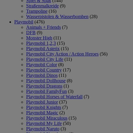
Spiel & Spaß
(144)
Straßenmalkreide
(9)
Trampoline
(16)
Wasserpistolen & Wasserbomben
(28)
Playmobil
(476)
Animals + Friends
(7)
DFB
(9)
Monster High
(11)
Playmobil 1,2,3
(15)
Playmobil Asterix
(15)
Playmobil City Action / Action Heroes
(56)
Playmobil City Life
(11)
Playmobil Color
(8)
Playmobil Country
(17)
Playmobil Dinos
(11)
Playmobil Dollhouse
(8)
Playmobil Dragons
(1)
Playmobil FamilyFun
(3)
Playmobil Horses of Waterfall
(7)
Playmobil Junior
(37)
Playmobil Knights
(7)
Playmobil Magic
(2)
Playmobil Miraculous
(15)
Playmobil My Life
(50)
Playmobil Naruto
(3)