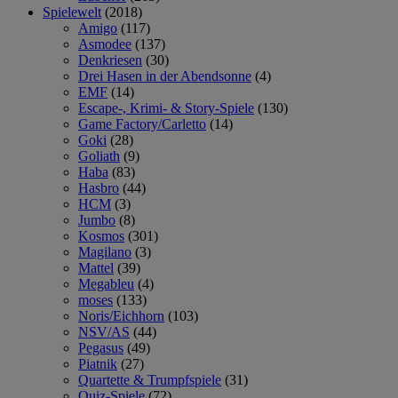
Spielewelt
(2018)
Amigo
(117)
Asmodee
(137)
Denkriesen
(30)
Drei Hasen in der Abendsonne
(4)
EMF
(14)
Escape-, Krimi- & Story-Spiele
(130)
Game Factory/Carletto
(14)
Goki
(28)
Goliath
(9)
Haba
(83)
Hasbro
(44)
HCM
(3)
Jumbo
(8)
Kosmos
(301)
Magilano
(3)
Mattel
(39)
Megableu
(4)
moses
(133)
Noris/Eichhorn
(103)
NSV/AS
(44)
Pegasus
(49)
Piatnik
(27)
Quartette & Trumpfspiele
(31)
Quiz-Spiele
(72)