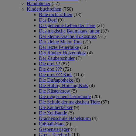
Handbücher
(22)
Kinderbuchreihen
(760)
Bitte nicht öffnen
(13)
Das Dorf
(9)
Das geheime Leben der Tiere
(21)
Das magische Baumhaus junior
(37)
Der kleine Drache Kokosnuss
(31)
Der kleine Major Tom
(21)
Der letzte Feuerfalke
(12)
Der Räuber Hotzenplotz
(4)
Der Zauberschüler
(7)
Die drei !!!
(87)
Die drei ???
(72)
Die drei ??? Kids
(115)
Die Duftapotheke
(8)
Die Hobby-Horsing-Kids
(4)
Die Küstencrew
(5)
Die magischen Tierfreunde
(20)
Die Schule der magischen Tiere
(57)
Die Zauberkicker
(9)
Die ZeitBande
(5)
Drachenschule Nebelsturm
(4)
Fußball-Stars
(8)
Gespensterjäger
(4)
Gregs Tagebuch
(19)