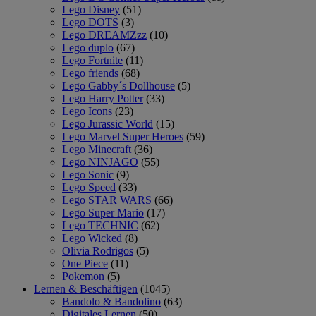
Lego Disney
(51)
Lego DOTS
(3)
Lego DREAMZzz
(10)
Lego duplo
(67)
Lego Fortnite
(11)
Lego friends
(68)
Lego Gabby´s Dollhouse
(5)
Lego Harry Potter
(33)
Lego Icons
(23)
Lego Jurassic World
(15)
Lego Marvel Super Heroes
(59)
Lego Minecraft
(36)
Lego NINJAGO
(55)
Lego Sonic
(9)
Lego Speed
(33)
Lego STAR WARS
(66)
Lego Super Mario
(17)
Lego TECHNIC
(62)
Lego Wicked
(8)
Olivia Rodrigos
(5)
One Piece
(11)
Pokemon
(5)
Lernen & Beschäftigen
(1045)
Bandolo & Bandolino
(63)
Digitales Lernen
(50)