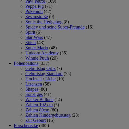
Paw Patrol
(169)
Peppa Pig
(71)
Pokémon
(42)
Sesamstraße
(9)
Sonic the Hedgehog
(8)
Spidey und seine Super-Freunde
(16)
Spirit
(6)
Star Wars
(47)
Stitch
(43)
Super Mario
(48)
Unicorn Academy
(35)
Winnie Puuh
(20)
Folienballons
(337)
Geburtstag Orbz
(7)
Geburtstag Standard
(75)
Hochzeit / Liebe
(10)
Lizenzen
(58)
Shapes
(80)
Sonstiges
(41)
Walker Ballons
(14)
Zahlen 102 cm
(5)
Zahlen 80cm
(60)
Zahlen Kindergeburtstag
(28)
Zur Geburt
(15)
Forscherecke
(485)