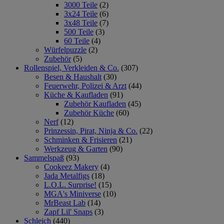
3000 Teile
(2)
3x24 Teile
(6)
3x48 Teile
(7)
500 Teile
(3)
60 Teile
(4)
Würfelpuzzle
(2)
Zubehör
(5)
Rollenspiel, Verkleiden & Co.
(307)
Besen & Haushalt
(30)
Feuerwehr, Polizei & Arzt
(44)
Küche & Kaufladen
(91)
Zubehör Kaufladen
(45)
Zubehör Küche
(60)
Nerf
(12)
Prinzessin, Pirat, Ninja & Co.
(22)
Schminken & Frisieren
(21)
Werkzeug & Garten
(90)
Sammelspaß
(93)
Cookeez Makery
(4)
Jada Metalfigs
(18)
L.O.L. Surprise!
(15)
MGA's Miniverse
(10)
MrBeast Lab
(14)
Zapf Lil' Snaps
(3)
Schleich
(440)