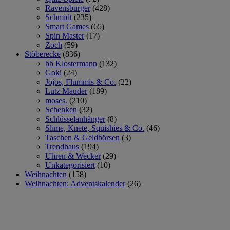
Ravensburger
(428)
Schmidt
(235)
Smart Games
(65)
Spin Master
(17)
Zoch
(59)
Stöberecke
(836)
bb Klostermann
(132)
Goki
(24)
Jojos, Flummis & Co.
(22)
Lutz Mauder
(189)
moses.
(210)
Schenken
(32)
Schlüsselanhänger
(8)
Slime, Knete, Squishies & Co.
(46)
Taschen & Geldbörsen
(3)
Trendhaus
(194)
Uhren & Wecker
(29)
Unkategorisiert
(10)
Weihnachten
(158)
Weihnachten: Adventskalender
(26)