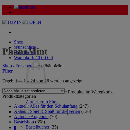
Zum
Inhalt
springen
Shop
Wunschliste
PhänoMint
Mein Konto
Warenkorb /
0,00
€
0
Shop
/
Forscherecke
/
PhänoMint
Filter
Nach
Ergebnisse 1 – 24 von 26 werden angezeigt
Aktualität
sortiert
Es befinden sich keine Produkte im Warenkorb.
Produktkategorien
Zurück zum Shop
Aktuell: Alles für den Schulanfang
(247)
Aktuell: Spiel & Spaß für die Ferien
(136)
Suche
Aktuelle Angebote
(70)
nach:
Bastelshop
(398)
Bastelbücher
(35)
0