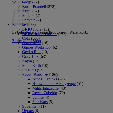
Glorex
(2)
Warenkorb
Knorr Prandell
(272)
Kreul
(82)
Marabu
(2)
Prickeln
(2)
Bauecke
(978)
BRIO Flora
(13)
Es befinden sich keine Produkte im Warenkorb.
BRIO Holzeisenbahn
(152)
Cobi
(360)
Zurück zum Shop
Constructor
(16)
Games Workshop
(62)
Gecko Run
(10)
GraviTrax
(63)
Kapla
(13)
Metal Earth
(10)
PlusPlus
(57)
Revell Bausätze
(186)
Autos + Trucks
(24)
Hubschrauber + Flugzeuge
(51)
Militärfahrzeuge
(43)
Revell Zubehör
(70)
Schiffe
(4)
Star Wars
(5)
Supermag
(11)
Ugears
(6)