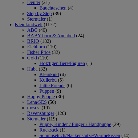
Deuter
(21)
Bauchtaschen
(4)
Step by Step
(39)
Sterntaler
(1)
Kleinkindwelt
(1172)
ABC
(40)
BABY born & Annabell
(24)
BRIO
(182)
Eichhorn
(110)
Fisher-Price
(32)
Goki
(110)
Holztiger Tiere/Figuren
(1)
Haba
(32)
Kleinkind
(4)
Kullerbü
(5)
Little Friends
(6)
Puppen
(9)
Happy People
(30)
Lena/SES
(50)
moses.
(19)
Ravensburger
(126)
Sterntaler
(119)
Puppe, Kinder-/ Finger-/ Handpuppe
(29)
Rucksack
(1)
Schmusetuch/Nackenstütze/Wärmekissen
(14)