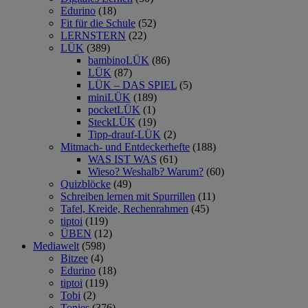
Edurino
(18)
Fit für die Schule
(52)
LERNSTERN
(22)
LÜK
(389)
bambinoLÜK
(86)
LÜK
(87)
LÜK – DAS SPIEL
(5)
miniLÜK
(189)
pocketLÜK
(1)
SteckLÜK
(19)
Tipp-drauf-LÜK
(2)
Mitmach- und Entdeckerhefte
(188)
WAS IST WAS
(61)
Wieso? Weshalb? Warum?
(60)
Quizblöcke
(49)
Schreiben lernen mit Spurrillen
(11)
Tafel, Kreide, Rechenrahmen
(45)
tiptoi
(119)
ÜBEN
(12)
Mediawelt
(598)
Bitzee
(4)
Edurino
(18)
tiptoi
(119)
Tobi
(2)
Tonies
(376)