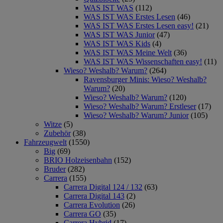
WAS IST WAS
(112)
WAS IST WAS Erstes Lesen
(46)
WAS IST WAS Erstes Lesen easy!
(21)
WAS IST WAS Junior
(47)
WAS IST WAS Kids
(4)
WAS IST WAS Meine Welt
(36)
WAS IST WAS Wissenschaften easy!
(11)
Wieso? Weshalb? Warum?
(264)
Ravensburger Minis: Wieso? Weshalb?
Warum?
(20)
Wieso? Weshalb? Warum?
(120)
Wieso? Weshalb? Warum? Erstleser
(17)
Wieso? Weshalb? Warum? Junior
(105)
Witze
(5)
Zubehör
(38)
Fahrzeugwelt
(1550)
Big
(69)
BRIO Holzeisenbahn
(152)
Bruder
(282)
Carrera
(155)
Carrera Digital 124 / 132
(63)
Carrera Digital 143
(2)
Carrera Evolution
(26)
Carrera GO
(35)
Carrera Hybrid
(17)