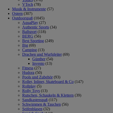
VTech
(78)
Musik & Instrumente
(57)
Ostern
(307)
Outdoorspaß
(1045)
AquaPlay
(27)
Authentic Sports
(34)
Ballsport
(118)
BERG
(56)
Best Sporting
(249)
Big
(69)
Camping
(13)
Drachen und Wurfgleiter
(69)
Günther
(54)
Invento
(13)
Fitness
(27)
Hudora
(50)
Pools und Zubehör
(93)
Roller, Inliner, Skateboard & Co
(147)
Rollplay
(5)
Rolly Toys
(13)
Rutschen, Schaukeln & Klettern
(39)
Sandkastenspaß
(117)
Schwimmen & Tauchen
(56)
Seifenblasen
(32)