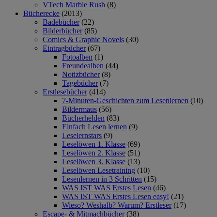
VTech Marble Rush
(8)
Bücherecke
(2013)
Badebücher
(22)
Bilderbücher
(85)
Comics & Graphic Novels
(30)
Eintragbücher
(67)
Fotoalben
(1)
Freundealben
(44)
Notizbücher
(8)
Tagebücher
(7)
Erstlesebücher
(414)
7-Minuten-Geschichten zum Lesenlernen
(10)
Bildermaus
(56)
Bücherhelden
(83)
Einfach Lesen lernen
(9)
Leselernstars
(9)
Leselöwen 1. Klasse
(69)
Leselöwen 2. Klasse
(51)
Leselöwen 3. Klasse
(13)
Leselöwen Lesetraining
(10)
Lesenlernen in 3 Schritten
(15)
WAS IST WAS Erstes Lesen
(46)
WAS IST WAS Erstes Lesen easy!
(21)
Wieso? Weshalb? Warum? Erstleser
(17)
Escape- & Mitmachbücher
(38)