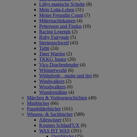
Lillys magische Schuhe
(8)
Mein Lotta-Leben
(31)
Meine Freundin Conni
(7)
Mitternachtskatzen
(4)
Pettersson und Findus
(10)
Racing Legends
(2)
Ruby Fairygale
(5)
Sternenschweif
(43)
Tafiti
(24)
Tiger Warrior
(2)
TKKG Junior
(20)
Vico Drachenbruder
(4)
Whisperworld
(6)
Wildpferde - mutig und frei
(6)
Windwalkers
(2)
Woodwalkers
(6)
Wundermähne
(4)
Märchen & Vorlesegeschichten
(49)
Minibücher
(66)
Pappbilderbücher
(161)
Wissens- & Sachbücher
(589)
Alleswisser
(31)
Kosmos SchlauFUX
(6)
WAS IST WAS
(291)
Quizblöcke
(25)