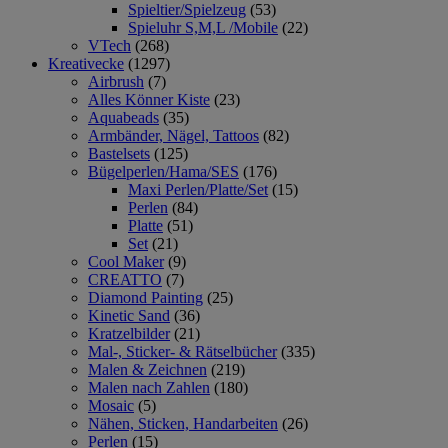
Spieltier/Spielzeug
(53)
Spieluhr S,M,L /Mobile
(22)
VTech
(268)
Kreativecke
(1297)
Airbrush
(7)
Alles Könner Kiste
(23)
Aquabeads
(35)
Armbänder, Nägel, Tattoos
(82)
Bastelsets
(125)
Bügelperlen/Hama/SES
(176)
Maxi Perlen/Platte/Set
(15)
Perlen
(84)
Platte
(51)
Set
(21)
Cool Maker
(9)
CREATTO
(7)
Diamond Painting
(25)
Kinetic Sand
(36)
Kratzelbilder
(21)
Mal-, Sticker- & Rätselbücher
(335)
Malen & Zeichnen
(219)
Malen nach Zahlen
(180)
Mosaic
(5)
Nähen, Sticken, Handarbeiten
(26)
Perlen
(15)