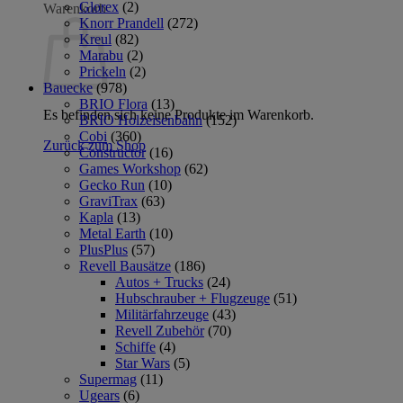
Glorex
(2)
Warenkorb
Knorr Prandell
(272)
Kreul
(82)
Marabu
(2)
Prickeln
(2)
Bauecke
(978)
BRIO Flora
(13)
Es befinden sich keine Produkte im Warenkorb.
BRIO Holzeisenbahn
(152)
Cobi
(360)
Zurück zum Shop
Constructor
(16)
Games Workshop
(62)
Gecko Run
(10)
GraviTrax
(63)
Kapla
(13)
Metal Earth
(10)
PlusPlus
(57)
Revell Bausätze
(186)
Autos + Trucks
(24)
Hubschrauber + Flugzeuge
(51)
Militärfahrzeuge
(43)
Revell Zubehör
(70)
Schiffe
(4)
Star Wars
(5)
Supermag
(11)
Ugears
(6)