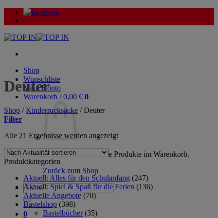
Zum
Inhalt
springen
Shop
Wunschliste
Deuter
Mein Konto
Warenkorb /
0,00
€
0
Shop
/
Kinderrucksäcke
/
Deuter
Filter
Nach
Alle 21 Ergebnisse werden angezeigt
Aktualität
sortiert
Es befinden sich keine Produkte im Warenkorb.
Produktkategorien
Zurück zum Shop
Aktuell: Alles für den Schulanfang
(247)
Aktuell: Spiel & Spaß für die Ferien
(136)
Suche
Aktuelle Angebote
(70)
nach:
Bastelshop
(398)
Bastelbücher
(35)
0