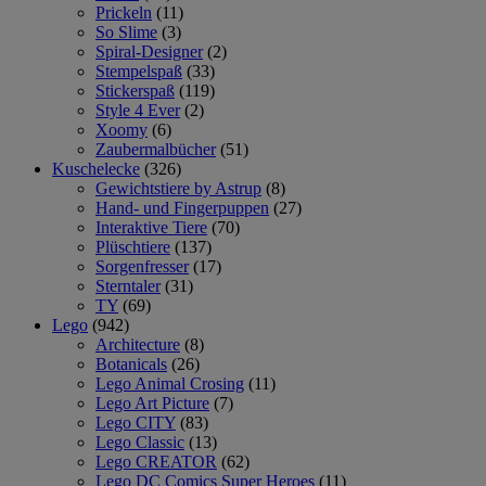
Prickeln
(11)
So Slime
(3)
Spiral-Designer
(2)
Stempelspaß
(33)
Stickerspaß
(119)
Style 4 Ever
(2)
Xoomy
(6)
Zaubermalbücher
(51)
Kuschelecke
(326)
Gewichtstiere by Astrup
(8)
Hand- und Fingerpuppen
(27)
Interaktive Tiere
(70)
Plüschtiere
(137)
Sorgenfresser
(17)
Sterntaler
(31)
TY
(69)
Lego
(942)
Architecture
(8)
Botanicals
(26)
Lego Animal Crosing
(11)
Lego Art Picture
(7)
Lego CITY
(83)
Lego Classic
(13)
Lego CREATOR
(62)
Lego DC Comics Super Heroes
(11)