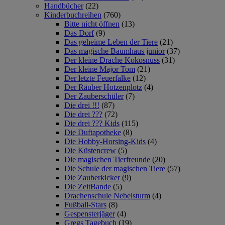
Handbücher
(22)
Kinderbuchreihen
(760)
Bitte nicht öffnen
(13)
Das Dorf
(9)
Das geheime Leben der Tiere
(21)
Das magische Baumhaus junior
(37)
Der kleine Drache Kokosnuss
(31)
Der kleine Major Tom
(21)
Der letzte Feuerfalke
(12)
Der Räuber Hotzenplotz
(4)
Der Zauberschüler
(7)
Die drei !!!
(87)
Die drei ???
(72)
Die drei ??? Kids
(115)
Die Duftapotheke
(8)
Die Hobby-Horsing-Kids
(4)
Die Küstencrew
(5)
Die magischen Tierfreunde
(20)
Die Schule der magischen Tiere
(57)
Die Zauberkicker
(9)
Die ZeitBande
(5)
Drachenschule Nebelsturm
(4)
Fußball-Stars
(8)
Gespensterjäger
(4)
Gregs Tagebuch
(19)