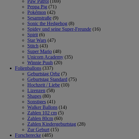
Paw Patrol
(169)
Peppa Pig
(71)
Pokémon
(42)
Sesamstraße
(9)
Sonic the Hedgehog
(8)
Spidey und seine Super-Freunde
(16)
Spirit
(6)
Star Wars
(47)
Stitch
(43)
Super Mario
(48)
Unicorn Academy
(35)
Winnie Puuh
(20)
Folienballons
(337)
Geburtstag Orbz
(7)
Geburtstag Standard
(75)
Hochzeit / Liebe
(10)
Lizenzen
(58)
Shapes
(80)
Sonstiges
(41)
Walker Ballons
(14)
Zahlen 102 cm
(5)
Zahlen 80cm
(60)
Zahlen Kindergeburtstag
(28)
Zur Geburt
(15)
Forscherecke
(485)