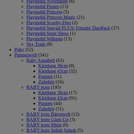
Playmobil Novelmore
(6)
Playmobil Pirates
(13)
Playmobil Princess
(5)
Playmobil Princess Magic
(21)
Playmobil Scooby-Doo
(2)
Playmobil Special PLUS/ Friends/ DuoPack
(37)
Playmobil Stunt Show
(1)
Playmobil Wiltopia
(13)
Sky Trails
(8)
Puky
(52)
Puppenwelt
(541)
Baby Annabell
(62)
Kleidung 36cm
(8)
Kleidung 43cm
(32)
Puppen
(11)
Zubehör
(16)
BABY born
(195)
Kleidung 36cm
(17)
Kleidung 43cm
(91)
Puppen
(44)
Zubehör
(51)
BABY born Bärenwelt
(12)
BABY born Glam Up
(3)
BABY born Minis
(6)
BABY born Splish Splash
(5)