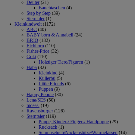
Deuter
(21)
Bauchtaschen
(4)
Step by Step
(39)
Sterntaler
(1)
Kleinkindwelt
(1172)
ABC
(40)
BABY born & Annabell
(24)
BRIO
(182)
Eichhorn
(110)
Fisher-Price
(32)
Goki
(110)
Holztiger Tiere/Figuren
(1)
Haba
(32)
Kleinkind
(4)
Kullerbü
(5)
Little Friends
(6)
Puppen
(9)
Happy People
(30)
Lena/SES
(50)
moses.
(19)
Ravensburger
(126)
Sterntaler
(119)
Puppe, Kinder-/ Finger-/ Handpuppe
(29)
Rucksack
(1)
Schmusetuch/Nackenstütze/Wärmekissen
(14)