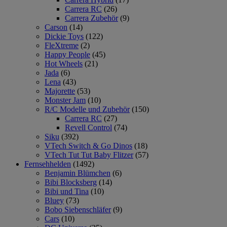
Carrera RC
(26)
Carrera Zubehör
(9)
Carson
(14)
Dickie Toys
(122)
FleXtreme
(2)
Happy People
(45)
Hot Wheels
(21)
Jada
(6)
Lena
(43)
Majorette
(53)
Monster Jam
(10)
R/C Modelle und Zubehör
(150)
Carrera RC
(27)
Revell Control
(74)
Siku
(392)
VTech Switch & Go Dinos
(18)
VTech Tut Tut Baby Flitzer
(57)
Fernsehhelden
(1492)
Benjamin Blümchen
(6)
Bibi Blocksberg
(14)
Bibi und Tina
(10)
Bluey
(73)
Bobo Siebenschläfer
(9)
Cars
(10)