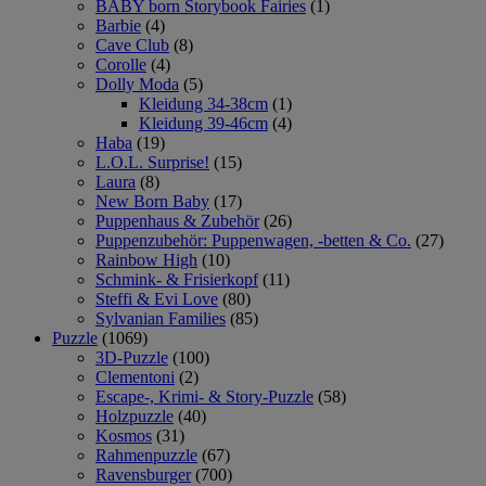
BABY born Storybook Fairies
(1)
Barbie
(4)
Cave Club
(8)
Corolle
(4)
Dolly Moda
(5)
Kleidung 34-38cm
(1)
Kleidung 39-46cm
(4)
Haba
(19)
L.O.L. Surprise!
(15)
Laura
(8)
New Born Baby
(17)
Puppenhaus & Zubehör
(26)
Puppenzubehör: Puppenwagen, -betten & Co.
(27)
Rainbow High
(10)
Schmink- & Frisierkopf
(11)
Steffi & Evi Love
(80)
Sylvanian Families
(85)
Puzzle
(1069)
3D-Puzzle
(100)
Clementoni
(2)
Escape-, Krimi- & Story-Puzzle
(58)
Holzpuzzle
(40)
Kosmos
(31)
Rahmenpuzzle
(67)
Ravensburger
(700)