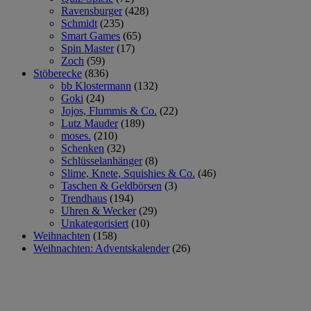
Ravensburger
(428)
Schmidt
(235)
Smart Games
(65)
Spin Master
(17)
Zoch
(59)
Stöberecke
(836)
bb Klostermann
(132)
Goki
(24)
Jojos, Flummis & Co.
(22)
Lutz Mauder
(189)
moses.
(210)
Schenken
(32)
Schlüsselanhänger
(8)
Slime, Knete, Squishies & Co.
(46)
Taschen & Geldbörsen
(3)
Trendhaus
(194)
Uhren & Wecker
(29)
Unkategorisiert
(10)
Weihnachten
(158)
Weihnachten: Adventskalender
(26)