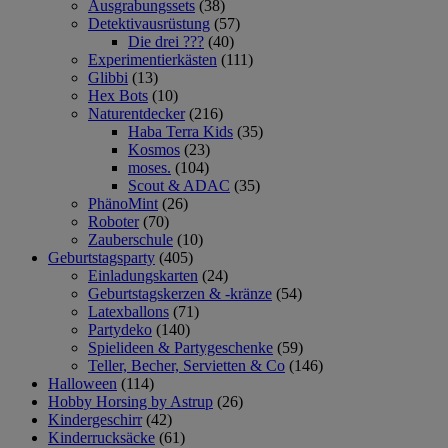
Ausgrabungssets
(38)
Detektivausrüstung
(57)
Die drei ???
(40)
Experimentierkästen
(111)
Glibbi
(13)
Hex Bots
(10)
Naturentdecker
(216)
Haba Terra Kids
(35)
Kosmos
(23)
moses.
(104)
Scout & ADAC
(35)
PhänoMint
(26)
Roboter
(70)
Zauberschule
(10)
Geburtstagsparty
(405)
Einladungskarten
(24)
Geburtstagskerzen & -kränze
(54)
Latexballons
(71)
Partydeko
(140)
Spielideen & Partygeschenke
(59)
Teller, Becher, Servietten & Co
(146)
Halloween
(114)
Hobby Horsing by Astrup
(26)
Kindergeschirr
(42)
Kinderrucksäcke
(61)