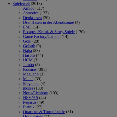
Spielewelt
(2018)
Amigo
(117)
Asmodee
(137)
Denkriesen
(30)
Drei Hasen in der Abendsonne
(4)
EMF
(14)
Escape-, Krimi- & Story-Spiele
(130)
Game Factory/Carletto
(14)
Goki
(28)
Goliath
(9)
Haba
(83)
Hasbro
(44)
HCM
(3)
Jumbo
(8)
Kosmos
(301)
Magilano
(3)
Mattel
(39)
Megableu
(4)
moses
(133)
Noris/Eichhorn
(103)
NSV/AS
(44)
Pegasus
(49)
Piatnik
(27)
Quartette & Trumpfspiele
(31)
Quiz-Spiele
(72)