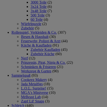
3000 Teile
(2)
3x24 Teile
(6)
3x48 Teile
(7)
500 Teile
(3)
60 Teile
(4)
Würfelpuzzle
(2)
Zubehör
(5)
Rollenspiel, Verkleiden & Co.
(307)
Besen & Haushalt
(30)
Feuerwehr, Polizei & Arzt
(44)
Küche & Kaufladen
(91)
Zubehör Kaufladen
(45)
Zubehör Küche
(60)
Nerf
(12)
Prinzessin, Pirat, Ninja & Co.
(22)
Schminken & Frisieren
(21)
Werkzeug & Garten
(90)
Sammelspaß
(93)
Cookeez Makery
(4)
Jada Metalfigs
(18)
L.O.L. Surprise!
(15)
MGA's Miniverse
(10)
MrBeast Lab
(14)
Zapf Lil' Snaps
(3)
Schleich
(440)