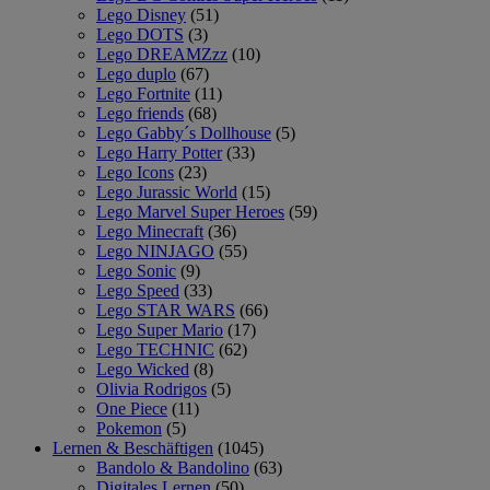
Lego Disney
(51)
Lego DOTS
(3)
Lego DREAMZzz
(10)
Lego duplo
(67)
Lego Fortnite
(11)
Lego friends
(68)
Lego Gabby´s Dollhouse
(5)
Lego Harry Potter
(33)
Lego Icons
(23)
Lego Jurassic World
(15)
Lego Marvel Super Heroes
(59)
Lego Minecraft
(36)
Lego NINJAGO
(55)
Lego Sonic
(9)
Lego Speed
(33)
Lego STAR WARS
(66)
Lego Super Mario
(17)
Lego TECHNIC
(62)
Lego Wicked
(8)
Olivia Rodrigos
(5)
One Piece
(11)
Pokemon
(5)
Lernen & Beschäftigen
(1045)
Bandolo & Bandolino
(63)
Digitales Lernen
(50)