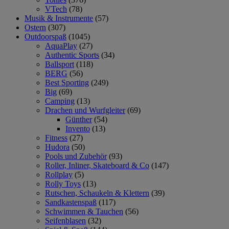
VTech
(78)
Musik & Instrumente
(57)
Ostern
(307)
Outdoorspaß
(1045)
AquaPlay
(27)
Authentic Sports
(34)
Ballsport
(118)
BERG
(56)
Best Sporting
(249)
Big
(69)
Camping
(13)
Drachen und Wurfgleiter
(69)
Günther
(54)
Invento
(13)
Fitness
(27)
Hudora
(50)
Pools und Zubehör
(93)
Roller, Inliner, Skateboard & Co
(147)
Rollplay
(5)
Rolly Toys
(13)
Rutschen, Schaukeln & Klettern
(39)
Sandkastenspaß
(117)
Schwimmen & Tauchen
(56)
Seifenblasen
(32)