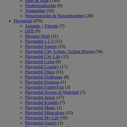
Spiel & Spaß
(144)
Straßenmalkreide
(9)
Trampoline
(16)
Wasserpistolen & Wasserbomben
(28)
Playmobil
(476)
Animals + Friends
(7)
DFB
(9)
Monster High
(11)
Playmobil 1,2,3
(15)
Playmobil Asterix
(15)
Playmobil City Action / Action Heroes
(56)
Playmobil City Life
(11)
Playmobil Color
(8)
Playmobil Country
(17)
Playmobil Dinos
(11)
Playmobil Dollhouse
(8)
Playmobil Dragons
(1)
Playmobil FamilyFun
(3)
Playmobil Horses of Waterfall
(7)
Playmobil Junior
(37)
Playmobil Knights
(7)
Playmobil Magic
(2)
Playmobil Miraculous
(15)
Playmobil My Life
(50)
Playmobil Naruto
(3)