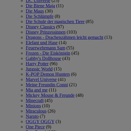
DC Universe
(25)
Die Biene Maja
(11)
Die Maus
(30)
Die Schlümpfe
(8)
Die Schule der magischen Tiere
(85)
Disney Classics
(97)
Disney Prinzessinnen
(103)
Dragons - Drachenzähmen leicht gemacht
(13)
Elefant und Hase
(14)
Feuerwehrmann Sam
(55)
Frozen - Die Eiskönigin
(45)
Gabby's Dollhouse
(43)
Harry Potter
(96)
Jurassic World
(15)
K-POP Demon Hunters
(6)
Marvel Universe
(41)
Meine Freundin Conni
(21)
Mia and me
(11)
Mickey Mouse & Freunde
(48)
Minecraft
(45)
Minions
(10)
Miraculous
(26)
Naruto
(7)
OGGY OGGY
(3)
One Piece
(9)