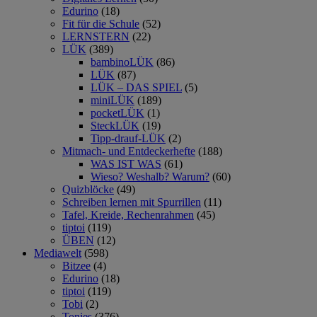
Edurino
(18)
Fit für die Schule
(52)
LERNSTERN
(22)
LÜK
(389)
bambinoLÜK
(86)
LÜK
(87)
LÜK – DAS SPIEL
(5)
miniLÜK
(189)
pocketLÜK
(1)
SteckLÜK
(19)
Tipp-drauf-LÜK
(2)
Mitmach- und Entdeckerhefte
(188)
WAS IST WAS
(61)
Wieso? Weshalb? Warum?
(60)
Quizblöcke
(49)
Schreiben lernen mit Spurrillen
(11)
Tafel, Kreide, Rechenrahmen
(45)
tiptoi
(119)
ÜBEN
(12)
Mediawelt
(598)
Bitzee
(4)
Edurino
(18)
tiptoi
(119)
Tobi
(2)
Tonies
(376)