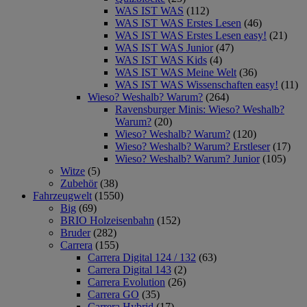
WAS IST WAS
(112)
WAS IST WAS Erstes Lesen
(46)
WAS IST WAS Erstes Lesen easy!
(21)
WAS IST WAS Junior
(47)
WAS IST WAS Kids
(4)
WAS IST WAS Meine Welt
(36)
WAS IST WAS Wissenschaften easy!
(11)
Wieso? Weshalb? Warum?
(264)
Ravensburger Minis: Wieso? Weshalb?
Warum?
(20)
Wieso? Weshalb? Warum?
(120)
Wieso? Weshalb? Warum? Erstleser
(17)
Wieso? Weshalb? Warum? Junior
(105)
Witze
(5)
Zubehör
(38)
Fahrzeugwelt
(1550)
Big
(69)
BRIO Holzeisenbahn
(152)
Bruder
(282)
Carrera
(155)
Carrera Digital 124 / 132
(63)
Carrera Digital 143
(2)
Carrera Evolution
(26)
Carrera GO
(35)
Carrera Hybrid
(17)