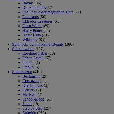
Bayala
(46)
Die Schlümpfe
(2)
Die Schule der magischen Tiere
(11)
Dinosaurs
(50)
Eldrador Creatures
(51)
Farm World
(89)
Harry Potter
(25)
Horse Club
(81)
Wild Life
(85)
Schmuck, Schminken & Beauty
(380)
Schreibwaren
(127)
Eberhard Faber
(36)
Faber Castell
(67)
Pelikan
(1)
Stabilo
(5)
Schulranzen
(419)
Beckmann
(29)
Coocazoo
(11)
Der Die Das
(3)
Deuter
(17)
Mc Neill
(2)
School-Mood
(61)
Scout
(18)
Step by Step
(257)
Zubehör
(263)