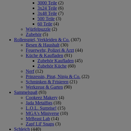
3000 Teile
(2)
3x24 Teile
(6)
3x48 Teile
(7)
500 Teile
(3)
60 Teile
(4)
Würfelpuzzle
(2)
Zubehör
(5)
Rollenspiel, Verkleiden & Co.
(307)
Besen & Haushalt
(30)
Feuerwehr, Polizei & Arzt
(44)
Küche & Kaufladen
(91)
Zubehör Kaufladen
(45)
Zubehör Küche
(60)
Nerf
(12)
Prinzessin, Pirat, Ninja & Co.
(22)
Schminken & Frisieren
(21)
Werkzeug & Garten
(90)
Sammelspaß
(93)
Cookeez Makery
(4)
Jada Metalfigs
(18)
L.O.L. Surprise!
(15)
MGA's Miniverse
(10)
MrBeast Lab
(14)
Zapf Lil' Snaps
(3)
Schleich
(440)