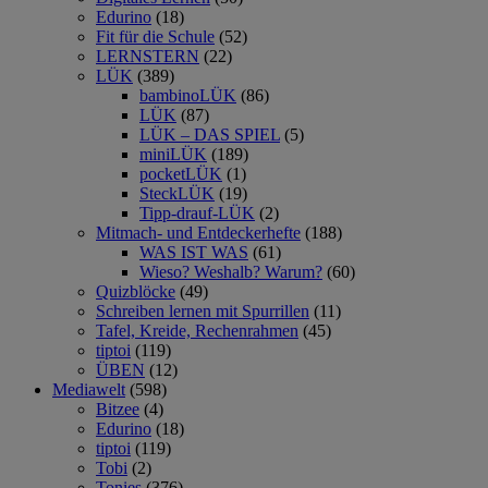
Edurino
(18)
Fit für die Schule
(52)
LERNSTERN
(22)
LÜK
(389)
bambinoLÜK
(86)
LÜK
(87)
LÜK – DAS SPIEL
(5)
miniLÜK
(189)
pocketLÜK
(1)
SteckLÜK
(19)
Tipp-drauf-LÜK
(2)
Mitmach- und Entdeckerhefte
(188)
WAS IST WAS
(61)
Wieso? Weshalb? Warum?
(60)
Quizblöcke
(49)
Schreiben lernen mit Spurrillen
(11)
Tafel, Kreide, Rechenrahmen
(45)
tiptoi
(119)
ÜBEN
(12)
Mediawelt
(598)
Bitzee
(4)
Edurino
(18)
tiptoi
(119)
Tobi
(2)
Tonies
(376)