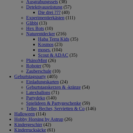
Ausgrabungssets
(38)
Detektivausrüstung
(57)
Die drei ???
(40)
Experimentierkästen
(111)
Glibbi
(13)
Hex Bots
(10)
Naturentdecker
(216)
Haba Terra Kids
(35)
Kosmos
(23)
moses.
(104)
Scout & ADAC
(35)
PhänoMint
(26)
Roboter
(70)
Zauberschule
(10)
Geburtstagsparty
(405)
Einladungskarten
(24)
Geburtstagskerzen & -kränze
(54)
Latexballons
(71)
Partydeko
(140)
Spielideen & Partygeschenke
(59)
Teller, Becher, Servietten & Co
(146)
Halloween
(114)
Hobby Horsing by Astrup
(26)
Kindergeschirr
(42)
Kinderrucksäcke
(61)