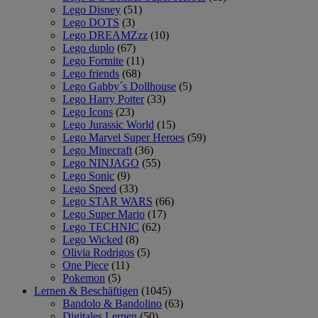
Lego Disney
(51)
Lego DOTS
(3)
Lego DREAMZzz
(10)
Lego duplo
(67)
Lego Fortnite
(11)
Lego friends
(68)
Lego Gabby´s Dollhouse
(5)
Lego Harry Potter
(33)
Lego Icons
(23)
Lego Jurassic World
(15)
Lego Marvel Super Heroes
(59)
Lego Minecraft
(36)
Lego NINJAGO
(55)
Lego Sonic
(9)
Lego Speed
(33)
Lego STAR WARS
(66)
Lego Super Mario
(17)
Lego TECHNIC
(62)
Lego Wicked
(8)
Olivia Rodrigos
(5)
One Piece
(11)
Pokemon
(5)
Lernen & Beschäftigen
(1045)
Bandolo & Bandolino
(63)
Digitales Lernen
(50)