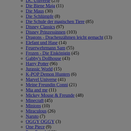
DC Universe
(25)
Die Biene Maja
(11)
Die Maus
(30)
Die Schlümpfe
(8)
Die Schule der magischen Tiere
(85)
Disney Classics
(97)
Disney Prinzessinnen
(103)
Dragons - Drachenzähmen leicht gemacht
(13)
Elefant und Hase
(14)
Feuerwehrmann Sam
(55)
Frozen - Die Eiskönigin
(45)
Gabby's Dollhouse
(43)
Harry Potter
(96)
Jurassic World
(15)
K-POP Demon Hunters
(6)
Marvel Universe
(41)
Meine Freundin Conni
(21)
Mia and me
(11)
Mickey Mouse & Freunde
(48)
Minecraft
(45)
Minions
(10)
Miraculous
(26)
Naruto
(7)
OGGY OGGY
(3)
One Piece
(9)