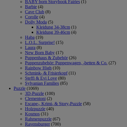
BABY born Storybook Fairies
(1)
Barbie
(4)
Cave Club
(8)
Corolle
(4)
Dolly Moda
(5)
Kleidung 34-38cm
(1)
Kleidung 39-46cm
(4)
Haba
(19)
L.O.L. Surprise!
(15)
Laura
(8)
New Born Baby
(17)
Puppenhaus & Zubehör
(26)
Puppenzubehör: Puppenwagen, -betten & Co.
(27)
Rainbow High
(10)
Schmink- & Frisierkopf
(11)
Steffi & Evi Love
(80)
Sylvanian Families
(85)
Puzzle
(1069)
3D-Puzzle
(100)
Clementoni
(2)
Escape-, Krimi- & Story-Puzzle
(58)
Holzpuzzle
(40)
Kosmos
(31)
Rahmenpuzzle
(67)
Ravensburger
(700)