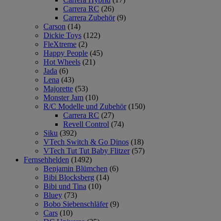
Carrera RC
(26)
Carrera Zubehör
(9)
Carson
(14)
Dickie Toys
(122)
FleXtreme
(2)
Happy People
(45)
Hot Wheels
(21)
Jada
(6)
Lena
(43)
Majorette
(53)
Monster Jam
(10)
R/C Modelle und Zubehör
(150)
Carrera RC
(27)
Revell Control
(74)
Siku
(392)
VTech Switch & Go Dinos
(18)
VTech Tut Tut Baby Flitzer
(57)
Fernsehhelden
(1492)
Benjamin Blümchen
(6)
Bibi Blocksberg
(14)
Bibi und Tina
(10)
Bluey
(73)
Bobo Siebenschläfer
(9)
Cars
(10)