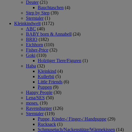
Deuter
(21)
Bauchtaschen
(4)
Step by Step
(39)
Sterntaler
(1)
Kleinkindwelt
(1172)
ABC
(40)
BABY born & Annabell
(24)
BRIO
(182)
Eichhorn
(110)
Fisher-Price
(32)
Goki
(110)
Holztiger Tiere/Figuren
(1)
Haba
(32)
Kleinkind
(4)
Kullerbü
(5)
Little Friends
(6)
Puppen
(9)
Happy People
(30)
Lena/SES
(50)
moses.
(19)
Ravensburger
(126)
Sterntaler
(119)
Puppe, Kinder-/ Finger-/ Handpuppe
(29)
Rucksack
(1)
Schmusetuch/Nackenstütze/Wärmekissen
(14)