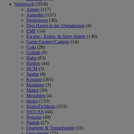
Spielewelt
(2018)
Amigo
(117)
Asmodee
(137)
Denkriesen
(30)
Drei Hasen in der Abendsonne
(4)
EMF
(14)
Escape-, Krimi- & Story-Spiele
(130)
Game Factory/Carletto
(14)
Goki
(28)
Goliath
(9)
Haba
(83)
Hasbro
(44)
HCM
(3)
Jumbo
(8)
Kosmos
(301)
Magilano
(3)
Mattel
(39)
Megableu
(4)
moses
(133)
Noris/Eichhorn
(103)
NSV/AS
(44)
Pegasus
(49)
Piatnik
(27)
Quartette & Trumpfspiele
(31)
Quiz-Spiele
(72)