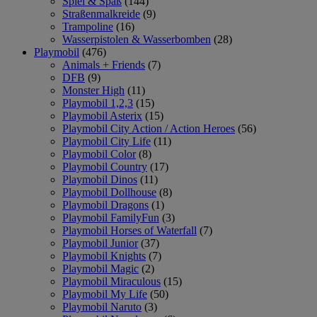
Spiel & Spaß
(144)
Straßenmalkreide
(9)
Trampoline
(16)
Wasserpistolen & Wasserbomben
(28)
Playmobil
(476)
Animals + Friends
(7)
DFB
(9)
Monster High
(11)
Playmobil 1,2,3
(15)
Playmobil Asterix
(15)
Playmobil City Action / Action Heroes
(56)
Playmobil City Life
(11)
Playmobil Color
(8)
Playmobil Country
(17)
Playmobil Dinos
(11)
Playmobil Dollhouse
(8)
Playmobil Dragons
(1)
Playmobil FamilyFun
(3)
Playmobil Horses of Waterfall
(7)
Playmobil Junior
(37)
Playmobil Knights
(7)
Playmobil Magic
(2)
Playmobil Miraculous
(15)
Playmobil My Life
(50)
Playmobil Naruto
(3)