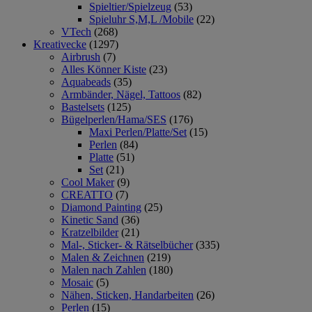
Spieltier/Spielzeug
(53)
Spieluhr S,M,L /Mobile
(22)
VTech
(268)
Kreativecke
(1297)
Airbrush
(7)
Alles Könner Kiste
(23)
Aquabeads
(35)
Armbänder, Nägel, Tattoos
(82)
Bastelsets
(125)
Bügelperlen/Hama/SES
(176)
Maxi Perlen/Platte/Set
(15)
Perlen
(84)
Platte
(51)
Set
(21)
Cool Maker
(9)
CREATTO
(7)
Diamond Painting
(25)
Kinetic Sand
(36)
Kratzelbilder
(21)
Mal-, Sticker- & Rätselbücher
(335)
Malen & Zeichnen
(219)
Malen nach Zahlen
(180)
Mosaic
(5)
Nähen, Sticken, Handarbeiten
(26)
Perlen
(15)