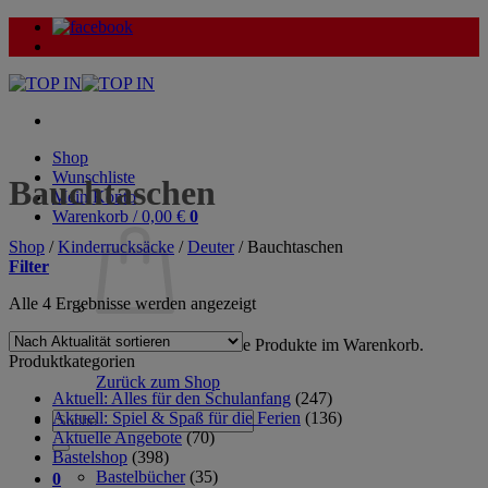
Zum
Inhalt
springen
Shop
Wunschliste
Bauchtaschen
Mein Konto
Warenkorb /
0,00
€
0
Shop
/
Kinderrucksäcke
/
Deuter
/
Bauchtaschen
Filter
Nach
Alle 4 Ergebnisse werden angezeigt
Aktualität
sortiert
Es befinden sich keine Produkte im Warenkorb.
Produktkategorien
Zurück zum Shop
Aktuell: Alles für den Schulanfang
(247)
Aktuell: Spiel & Spaß für die Ferien
(136)
Suche
Aktuelle Angebote
(70)
nach:
Bastelshop
(398)
Bastelbücher
(35)
0