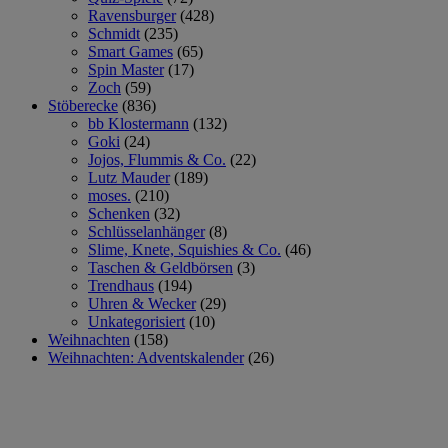
Ravensburger
(428)
Schmidt
(235)
Smart Games
(65)
Spin Master
(17)
Zoch
(59)
Stöberecke
(836)
bb Klostermann
(132)
Goki
(24)
Jojos, Flummis & Co.
(22)
Lutz Mauder
(189)
moses.
(210)
Schenken
(32)
Schlüsselanhänger
(8)
Slime, Knete, Squishies & Co.
(46)
Taschen & Geldbörsen
(3)
Trendhaus
(194)
Uhren & Wecker
(29)
Unkategorisiert
(10)
Weihnachten
(158)
Weihnachten: Adventskalender
(26)