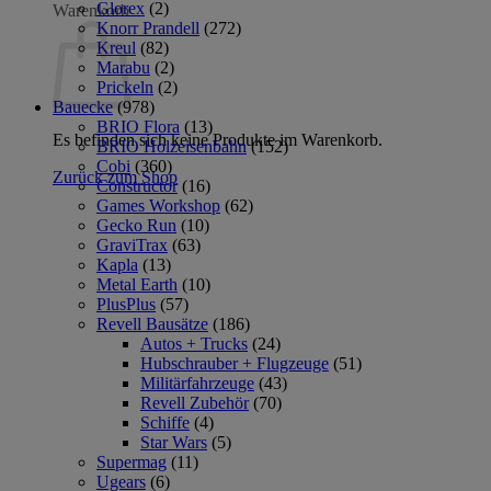
Glorex
(2)
Warenkorb
Knorr Prandell
(272)
Kreul
(82)
Marabu
(2)
Prickeln
(2)
Bauecke
(978)
BRIO Flora
(13)
Es befinden sich keine Produkte im Warenkorb.
BRIO Holzeisenbahn
(152)
Cobi
(360)
Zurück zum Shop
Constructor
(16)
Games Workshop
(62)
Gecko Run
(10)
GraviTrax
(63)
Kapla
(13)
Metal Earth
(10)
PlusPlus
(57)
Revell Bausätze
(186)
Autos + Trucks
(24)
Hubschrauber + Flugzeuge
(51)
Militärfahrzeuge
(43)
Revell Zubehör
(70)
Schiffe
(4)
Star Wars
(5)
Supermag
(11)
Ugears
(6)