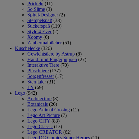
Prickeln
(11)
So Slime
(3)
Spiral-Designer
(2)
Stempelspaß
(33)
Stickerspaß
(119)
Style 4 Ever
(2)
Xoomy
(6)
Zaubermalbücher
(51)
Kuschelecke
(326)
Gewichtstiere by Astrup
(8)
Hand- und Fingerpuppen
(27)
Interaktive Tiere
(70)
Plüschtiere
(137)
Sorgenfresser
(17)
Sterntaler
(31)
TY
(69)
Lego
(942)
Architecture
(8)
Botanicals
(26)
Lego Animal Crosing
(11)
Lego Art Picture
(7)
Lego CITY
(83)
Lego Classic
(13)
Lego CREATOR
(62)
Lego DC Comics Super Heroes
(11)