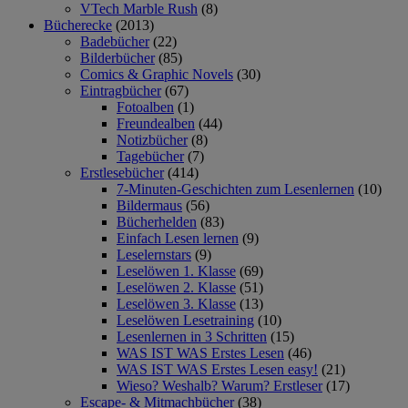
VTech Marble Rush
(8)
Bücherecke
(2013)
Badebücher
(22)
Bilderbücher
(85)
Comics & Graphic Novels
(30)
Eintragbücher
(67)
Fotoalben
(1)
Freundealben
(44)
Notizbücher
(8)
Tagebücher
(7)
Erstlesebücher
(414)
7-Minuten-Geschichten zum Lesenlernen
(10)
Bildermaus
(56)
Bücherhelden
(83)
Einfach Lesen lernen
(9)
Leselernstars
(9)
Leselöwen 1. Klasse
(69)
Leselöwen 2. Klasse
(51)
Leselöwen 3. Klasse
(13)
Leselöwen Lesetraining
(10)
Lesenlernen in 3 Schritten
(15)
WAS IST WAS Erstes Lesen
(46)
WAS IST WAS Erstes Lesen easy!
(21)
Wieso? Weshalb? Warum? Erstleser
(17)
Escape- & Mitmachbücher
(38)