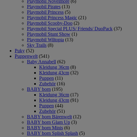
Playmobil Novelmore
(6)
Playmobil Pirates
(13)
Playmobil Princess
(5)
Playmobil Princess Magic
(21)
Playmobil Scooby-Doo
(2)
Playmobil Special PLUS/ Friends/ DuoPack
(37)
Playmobil Stunt Show
(1)
Playmobil Wiltopia
(13)
Sky Trails
(8)
Puky
(52)
Puppenwelt
(541)
Baby Annabell
(62)
Kleidung 36cm
(8)
Kleidung 43cm
(32)
Puppen
(11)
Zubehör
(16)
BABY born
(195)
Kleidung 36cm
(17)
Kleidung 43cm
(91)
Puppen
(44)
Zubehör
(51)
BABY born Bärenwelt
(12)
BABY born Glam Up
(3)
BABY born Minis
(6)
BABY born Splish Splash
(5)