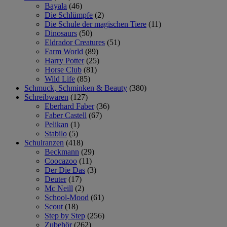
Bayala
(46)
Die Schlümpfe
(2)
Die Schule der magischen Tiere
(11)
Dinosaurs
(50)
Eldrador Creatures
(51)
Farm World
(89)
Harry Potter
(25)
Horse Club
(81)
Wild Life
(85)
Schmuck, Schminken & Beauty
(380)
Schreibwaren
(127)
Eberhard Faber
(36)
Faber Castell
(67)
Pelikan
(1)
Stabilo
(5)
Schulranzen
(418)
Beckmann
(29)
Coocazoo
(11)
Der Die Das
(3)
Deuter
(17)
Mc Neill
(2)
School-Mood
(61)
Scout
(18)
Step by Step
(256)
Zubehör
(262)