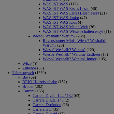
WAS IST WAS
(112)
WAS IST WAS Erstes Lesen
(46)
WAS IST WAS Erstes Lesen easy!
(21)
WAS IST WAS Junior
(47)
WAS IST WAS Kids
(4)
WAS IST WAS Meine Welt
(36)
WAS IST WAS Wissenschaften easy!
(11)
Wieso? Weshalb? Warum?
(264)
Ravensburger Minis: Wieso? Weshalb?
Warum?
(20)
Wieso? Weshalb? Warum?
(120)
Wieso? Weshalb? Warum? Erstleser
(17)
Wieso? Weshalb? Warum? Junior
(105)
Witze
(5)
Zubehör
(38)
Fahrzeugwelt
(1550)
Big
(69)
BRIO Holzeisenbahn
(152)
Bruder
(282)
Carrera
(155)
Carrera Digital 124 / 132
(63)
Carrera Digital 143
(2)
Carrera Evolution
(26)
Carrera GO
(35)
Carrera Hybrid
(17)