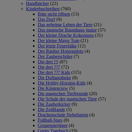
Handbücher
(22)
Kinderbuchreihen
(760)
Bitte nicht öffnen
(13)
Das Dorf
(9)
Das geheime Leben der Tiere
(21)
Das magische Baumhaus junior
(37)
Der kleine Drache Kokosnuss
(31)
Der kleine Major Tom
(21)
Der letzte Feuerfalke
(12)
Der Räuber Hotzenplotz
(4)
Der Zauberschüler
(7)
Die drei !!!
(87)
Die drei ???
(72)
Die drei ??? Kids
(115)
Die Duftapotheke
(8)
Die Hobby-Horsing-Kids
(4)
Die Küstencrew
(5)
Die magischen Tierfreunde
(20)
Die Schule der magischen Tiere
(57)
Die Zauberkicker
(9)
Die ZeitBande
(5)
Drachenschule Nebelsturm
(4)
Fußball-Stars
(8)
Gespensterjäger
(4)
Gregs Tagebuch
(19)