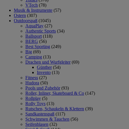
VTech
(78)
Musik & Instrumente
(57)
Ostern
(307)
Outdoorspaß
(1045)
AquaPlay
(27)
Authentic Sports
(34)
Ballsport
(118)
BERG
(56)
Best Sporting
(249)
Big
(69)
Camping
(13)
Drachen und Wurfgleiter
(69)
Günther
(54)
Invento
(13)
Fitness
(27)
Hudora
(50)
Pools und Zubehör
(93)
Roller, Inliner, Skateboard & Co
(147)
Rollplay
(5)
Rolly Toys
(13)
Rutschen, Schaukeln & Klettern
(39)
Sandkastenspaß
(117)
Schwimmen & Tauchen
(56)
Seifenblasen
(32)