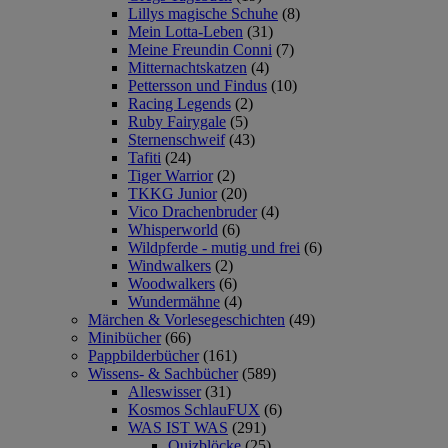
Lillys magische Schuhe
(8)
Mein Lotta-Leben
(31)
Meine Freundin Conni
(7)
Mitternachtskatzen
(4)
Pettersson und Findus
(10)
Racing Legends
(2)
Ruby Fairygale
(5)
Sternenschweif
(43)
Tafiti
(24)
Tiger Warrior
(2)
TKKG Junior
(20)
Vico Drachenbruder
(4)
Whisperworld
(6)
Wildpferde - mutig und frei
(6)
Windwalkers
(2)
Woodwalkers
(6)
Wundermähne
(4)
Märchen & Vorlesegeschichten
(49)
Minibücher
(66)
Pappbilderbücher
(161)
Wissens- & Sachbücher
(589)
Alleswisser
(31)
Kosmos SchlauFUX
(6)
WAS IST WAS
(291)
Quizblöcke
(25)