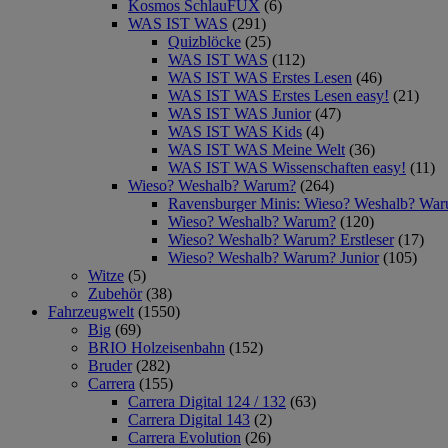
Kosmos SchlauFUX
(6)
WAS IST WAS
(291)
Quizblöcke
(25)
WAS IST WAS
(112)
WAS IST WAS Erstes Lesen
(46)
WAS IST WAS Erstes Lesen easy!
(21)
WAS IST WAS Junior
(47)
WAS IST WAS Kids
(4)
WAS IST WAS Meine Welt
(36)
WAS IST WAS Wissenschaften easy!
(11)
Wieso? Weshalb? Warum?
(264)
Ravensburger Minis: Wieso? Weshalb? Wa
Wieso? Weshalb? Warum?
(120)
Wieso? Weshalb? Warum? Erstleser
(17)
Wieso? Weshalb? Warum? Junior
(105)
Witze
(5)
Zubehör
(38)
Fahrzeugwelt
(1550)
Big
(69)
BRIO Holzeisenbahn
(152)
Bruder
(282)
Carrera
(155)
Carrera Digital 124 / 132
(63)
Carrera Digital 143
(2)
Carrera Evolution
(26)