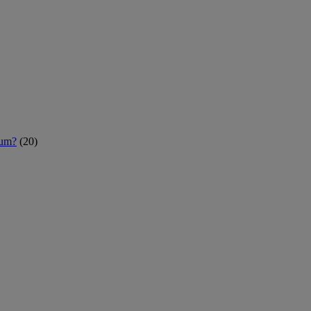
rum?
(20)