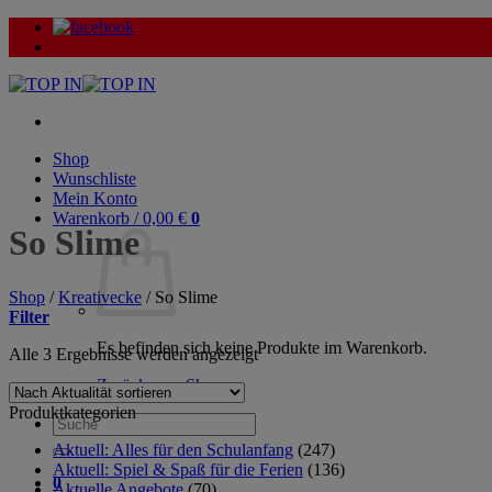
Zum
Inhalt
springen
Shop
Wunschliste
Mein Konto
Warenkorb /
0,00
€
0
So Slime
Shop
/
Kreativecke
/
So Slime
Filter
Es befinden sich keine Produkte im Warenkorb.
Nach
Alle 3 Ergebnisse werden angezeigt
Aktualität
Zurück zum Shop
sortiert
Produktkategorien
Suche
nach:
Aktuell: Alles für den Schulanfang
(247)
Aktuell: Spiel & Spaß für die Ferien
(136)
0
Aktuelle Angebote
(70)