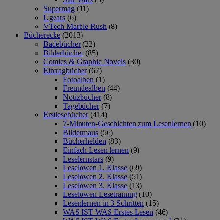
Supermag
(11)
Ugears
(6)
VTech Marble Rush
(8)
Bücherecke
(2013)
Badebücher
(22)
Bilderbücher
(85)
Comics & Graphic Novels
(30)
Eintragbücher
(67)
Fotoalben
(1)
Freundealben
(44)
Notizbücher
(8)
Tagebücher
(7)
Erstlesebücher
(414)
7-Minuten-Geschichten zum Lesenlernen
(10)
Bildermaus
(56)
Bücherhelden
(83)
Einfach Lesen lernen
(9)
Leselernstars
(9)
Leselöwen 1. Klasse
(69)
Leselöwen 2. Klasse
(51)
Leselöwen 3. Klasse
(13)
Leselöwen Lesetraining
(10)
Lesenlernen in 3 Schritten
(15)
WAS IST WAS Erstes Lesen
(46)