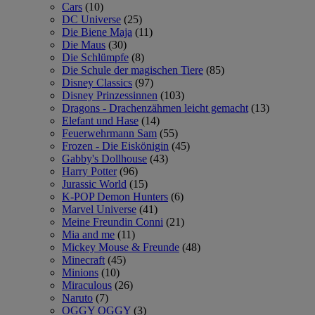
Cars
(10)
DC Universe
(25)
Die Biene Maja
(11)
Die Maus
(30)
Die Schlümpfe
(8)
Die Schule der magischen Tiere
(85)
Disney Classics
(97)
Disney Prinzessinnen
(103)
Dragons - Drachenzähmen leicht gemacht
(13)
Elefant und Hase
(14)
Feuerwehrmann Sam
(55)
Frozen - Die Eiskönigin
(45)
Gabby's Dollhouse
(43)
Harry Potter
(96)
Jurassic World
(15)
K-POP Demon Hunters
(6)
Marvel Universe
(41)
Meine Freundin Conni
(21)
Mia and me
(11)
Mickey Mouse & Freunde
(48)
Minecraft
(45)
Minions
(10)
Miraculous
(26)
Naruto
(7)
OGGY OGGY
(3)