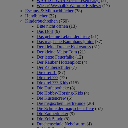
WAS IST WAS Erstes Lesen easy!
(21)
Wieso? Weshalb? Warum? Erstleser
(17)
Escape- & Mitmachbücher
(38)
Handbücher
(22)
Kinderbuchreihen
(760)
Bitte nicht öffnen
(13)
Das Dorf
(9)
Das geheime Leben der Tiere
(21)
Das magische Baumhaus junior
(37)
Der kleine Drache Kokosnuss
(31)
Der kleine Major Tom
(21)
Der letzte Feuerfalke
(12)
Der Räuber Hotzenplotz
(4)
Der Zauberschüler
(7)
Die drei !!!
(87)
Die drei ???
(72)
Die drei ??? Kids
(115)
Die Duftapotheke
(8)
Die Hobby-Horsing-Kids
(4)
Die Küstencrew
(5)
Die magischen Tierfreunde
(20)
Die Schule der magischen Tiere
(57)
Die Zauberkicker
(9)
Die ZeitBande
(5)
Drachenschule Nebelsturm
(4)