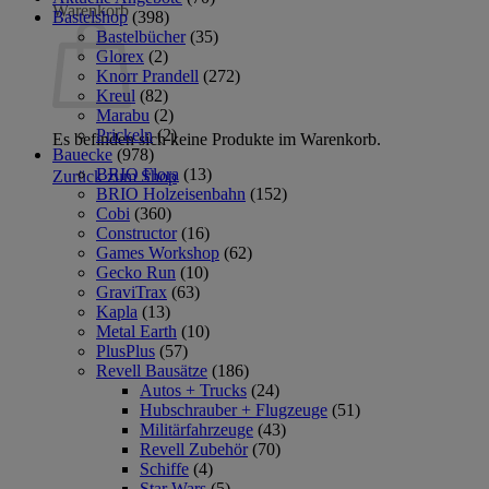
Warenkorb
Bastelshop
(398)
Bastelbücher
(35)
Glorex
(2)
Knorr Prandell
(272)
Kreul
(82)
Marabu
(2)
Prickeln
(2)
Es befinden sich keine Produkte im Warenkorb.
Bauecke
(978)
BRIO Flora
(13)
Zurück zum Shop
BRIO Holzeisenbahn
(152)
Cobi
(360)
Constructor
(16)
Games Workshop
(62)
Gecko Run
(10)
GraviTrax
(63)
Kapla
(13)
Metal Earth
(10)
PlusPlus
(57)
Revell Bausätze
(186)
Autos + Trucks
(24)
Hubschrauber + Flugzeuge
(51)
Militärfahrzeuge
(43)
Revell Zubehör
(70)
Schiffe
(4)
Star Wars
(5)