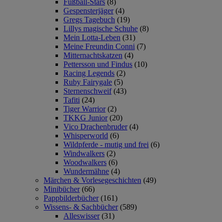
Fußball-Stars
(8)
Gespensterjäger
(4)
Gregs Tagebuch
(19)
Lillys magische Schuhe
(8)
Mein Lotta-Leben
(31)
Meine Freundin Conni
(7)
Mitternachtskatzen
(4)
Pettersson und Findus
(10)
Racing Legends
(2)
Ruby Fairygale
(5)
Sternenschweif
(43)
Tafiti
(24)
Tiger Warrior
(2)
TKKG Junior
(20)
Vico Drachenbruder
(4)
Whisperworld
(6)
Wildpferde - mutig und frei
(6)
Windwalkers
(2)
Woodwalkers
(6)
Wundermähne
(4)
Märchen & Vorlesegeschichten
(49)
Minibücher
(66)
Pappbilderbücher
(161)
Wissens- & Sachbücher
(589)
Alleswisser
(31)