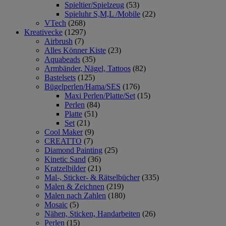
Spieltier/Spielzeug
(53)
Spieluhr S,M,L /Mobile
(22)
VTech
(268)
Kreativecke
(1297)
Airbrush
(7)
Alles Könner Kiste
(23)
Aquabeads
(35)
Armbänder, Nägel, Tattoos
(82)
Bastelsets
(125)
Bügelperlen/Hama/SES
(176)
Maxi Perlen/Platte/Set
(15)
Perlen
(84)
Platte
(51)
Set
(21)
Cool Maker
(9)
CREATTO
(7)
Diamond Painting
(25)
Kinetic Sand
(36)
Kratzelbilder
(21)
Mal-, Sticker- & Rätselbücher
(335)
Malen & Zeichnen
(219)
Malen nach Zahlen
(180)
Mosaic
(5)
Nähen, Sticken, Handarbeiten
(26)
Perlen
(15)