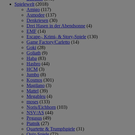
Spielewelt
(2018)
Amigo
(117)
Asmodee
(137)
Denkriesen
(30)
Drei Hasen in der Abendsonne
(4)
EMF
(14)
Escape-, Krimi- & Story-Spiele
(130)
Game Factory/Carletto
(14)
Goki
(28)
Goliath
(9)
Haba
(83)
Hasbro
(44)
HCM
(3)
Jumbo
(8)
Kosmos
(301)
Magilano
(3)
Mattel
(39)
Megableu
(4)
moses
(133)
Noris/Eichhorn
(103)
NSV/AS
(44)
Pegasus
(49)
Piatnik
(27)
Quartette & Trumpfspiele
(31)
Quiz-Spiele
(72)