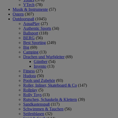
VTech
(78)
Musik & Instrumente
(57)
Ostern
(307)
Outdoorspaß
(1045)
AquaPlay
(27)
Authentic Sports
(34)
Ballsport
(118)
BERG
(56)
Best Sporting
(249)
Big
(69)
Camping
(13)
Drachen und Wurfgleiter
(69)
Günther
(54)
Invento
(13)
Fitness
(27)
Hudora
(50)
Pools und Zubehör
(93)
Roller, Inliner, Skateboard & Co
(147)
Rollplay
(5)
Rolly Toys
(13)
Rutschen, Schaukeln & Klettern
(39)
Sandkastenspaß
(117)
Schwimmen & Tauchen
(56)
Seifenblasen
(32)