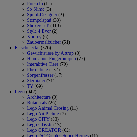
Prickeln
(11)
So Slime
(3)
Spiral-Designer
(2)
Stempelspaß
(33)
Stickerspaß
(119)
Style 4 Ever
(2)
Xoomy
(6)
Zaubermalbücher
(51)
Kuschelecke
(326)
Gewichtstiere by Astrup
(8)
Hand- und Fingerpuppen
(27)
Interaktive Tiere
(70)
Plüschtiere
(137)
Sorgenfresser
(17)
Sterntaler
(31)
TY
(69)
Lego
(942)
Architecture
(8)
Botanicals
(26)
Lego Animal Crosing
(11)
Lego Art Picture
(7)
Lego CITY
(83)
Lego Classic
(13)
Lego CREATOR
(62)
Lego DC Comics Super Heroes
(11)