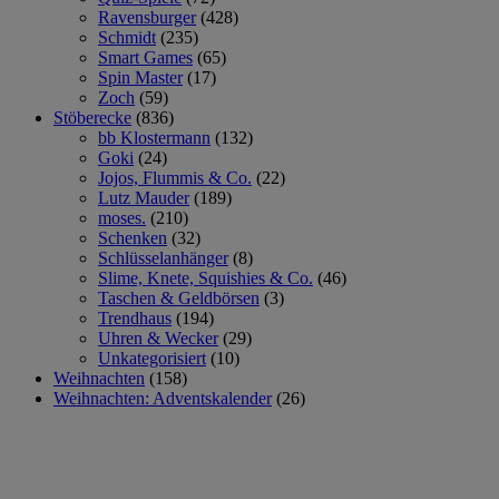
Ravensburger
(428)
Schmidt
(235)
Smart Games
(65)
Spin Master
(17)
Zoch
(59)
Stöberecke
(836)
bb Klostermann
(132)
Goki
(24)
Jojos, Flummis & Co.
(22)
Lutz Mauder
(189)
moses.
(210)
Schenken
(32)
Schlüsselanhänger
(8)
Slime, Knete, Squishies & Co.
(46)
Taschen & Geldbörsen
(3)
Trendhaus
(194)
Uhren & Wecker
(29)
Unkategorisiert
(10)
Weihnachten
(158)
Weihnachten: Adventskalender
(26)