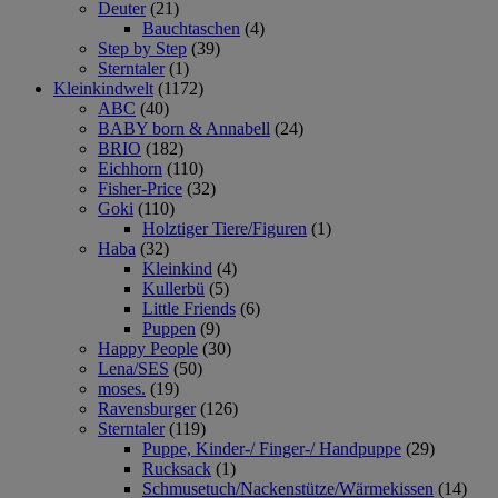
Deuter
(21)
Bauchtaschen
(4)
Step by Step
(39)
Sterntaler
(1)
Kleinkindwelt
(1172)
ABC
(40)
BABY born & Annabell
(24)
BRIO
(182)
Eichhorn
(110)
Fisher-Price
(32)
Goki
(110)
Holztiger Tiere/Figuren
(1)
Haba
(32)
Kleinkind
(4)
Kullerbü
(5)
Little Friends
(6)
Puppen
(9)
Happy People
(30)
Lena/SES
(50)
moses.
(19)
Ravensburger
(126)
Sterntaler
(119)
Puppe, Kinder-/ Finger-/ Handpuppe
(29)
Rucksack
(1)
Schmusetuch/Nackenstütze/Wärmekissen
(14)