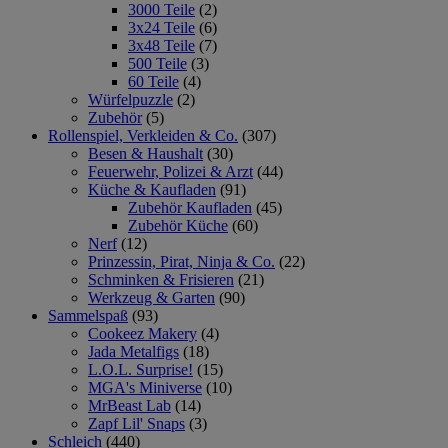
3000 Teile
(2)
3x24 Teile
(6)
3x48 Teile
(7)
500 Teile
(3)
60 Teile
(4)
Würfelpuzzle
(2)
Zubehör
(5)
Rollenspiel, Verkleiden & Co.
(307)
Besen & Haushalt
(30)
Feuerwehr, Polizei & Arzt
(44)
Küche & Kaufladen
(91)
Zubehör Kaufladen
(45)
Zubehör Küche
(60)
Nerf
(12)
Prinzessin, Pirat, Ninja & Co.
(22)
Schminken & Frisieren
(21)
Werkzeug & Garten
(90)
Sammelspaß
(93)
Cookeez Makery
(4)
Jada Metalfigs
(18)
L.O.L. Surprise!
(15)
MGA's Miniverse
(10)
MrBeast Lab
(14)
Zapf Lil' Snaps
(3)
Schleich
(440)