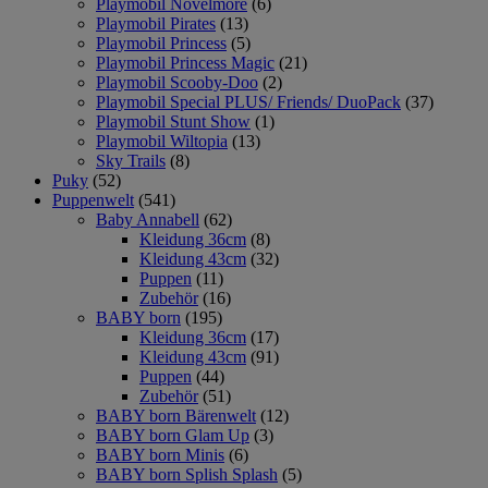
Playmobil Novelmore
(6)
Playmobil Pirates
(13)
Playmobil Princess
(5)
Playmobil Princess Magic
(21)
Playmobil Scooby-Doo
(2)
Playmobil Special PLUS/ Friends/ DuoPack
(37)
Playmobil Stunt Show
(1)
Playmobil Wiltopia
(13)
Sky Trails
(8)
Puky
(52)
Puppenwelt
(541)
Baby Annabell
(62)
Kleidung 36cm
(8)
Kleidung 43cm
(32)
Puppen
(11)
Zubehör
(16)
BABY born
(195)
Kleidung 36cm
(17)
Kleidung 43cm
(91)
Puppen
(44)
Zubehör
(51)
BABY born Bärenwelt
(12)
BABY born Glam Up
(3)
BABY born Minis
(6)
BABY born Splish Splash
(5)