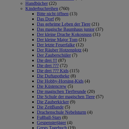
Handbücher
(22)
Kinderbuchreihen
(760)
Bitte nicht öffnen
(13)
Das Dorf
(9)
Das geheime Leben der Tiere
(21)
Das magische Baumhaus junior
(37)
Der kleine Drache Kokosnuss
(31)
Der kleine Major Tom
(21)
Der letzte Feuerfalke
(12)
Der Räuber Hotzenplotz
(4)
Der Zauberschüler
(7)
Die drei !!!
(87)
Die drei ???
(72)
Die drei ??? Kids
(115)
Die Duftapotheke
(8)
Die Hobby-Horsing-Kids
(4)
Die Küstencrew
(5)
Die magischen Tierfreunde
(20)
Die Schule der magischen Tiere
(57)
Die Zauberkicker
(9)
Die ZeitBande
(5)
Drachenschule Nebelsturm
(4)
Fußball-Stars
(8)
Gespensterjäger
(4)
Gregs Tagebuch
(19)