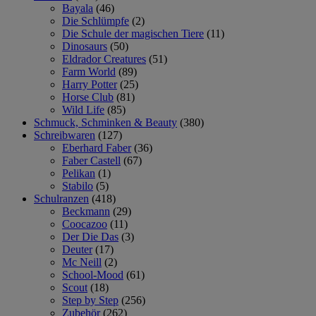
Bayala
(46)
Die Schlümpfe
(2)
Die Schule der magischen Tiere
(11)
Dinosaurs
(50)
Eldrador Creatures
(51)
Farm World
(89)
Harry Potter
(25)
Horse Club
(81)
Wild Life
(85)
Schmuck, Schminken & Beauty
(380)
Schreibwaren
(127)
Eberhard Faber
(36)
Faber Castell
(67)
Pelikan
(1)
Stabilo
(5)
Schulranzen
(418)
Beckmann
(29)
Coocazoo
(11)
Der Die Das
(3)
Deuter
(17)
Mc Neill
(2)
School-Mood
(61)
Scout
(18)
Step by Step
(256)
Zubehör
(262)