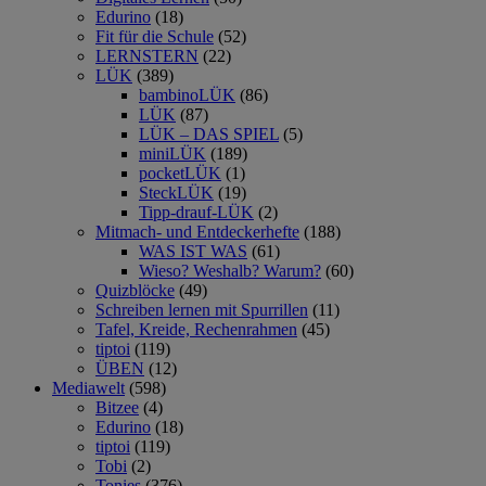
Edurino
(18)
Fit für die Schule
(52)
LERNSTERN
(22)
LÜK
(389)
bambinoLÜK
(86)
LÜK
(87)
LÜK – DAS SPIEL
(5)
miniLÜK
(189)
pocketLÜK
(1)
SteckLÜK
(19)
Tipp-drauf-LÜK
(2)
Mitmach- und Entdeckerhefte
(188)
WAS IST WAS
(61)
Wieso? Weshalb? Warum?
(60)
Quizblöcke
(49)
Schreiben lernen mit Spurrillen
(11)
Tafel, Kreide, Rechenrahmen
(45)
tiptoi
(119)
ÜBEN
(12)
Mediawelt
(598)
Bitzee
(4)
Edurino
(18)
tiptoi
(119)
Tobi
(2)
Tonies
(376)