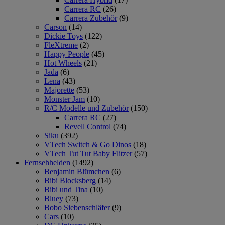
Carrera RC
(26)
Carrera Zubehör
(9)
Carson
(14)
Dickie Toys
(122)
FleXtreme
(2)
Happy People
(45)
Hot Wheels
(21)
Jada
(6)
Lena
(43)
Majorette
(53)
Monster Jam
(10)
R/C Modelle und Zubehör
(150)
Carrera RC
(27)
Revell Control
(74)
Siku
(392)
VTech Switch & Go Dinos
(18)
VTech Tut Tut Baby Flitzer
(57)
Fernsehhelden
(1492)
Benjamin Blümchen
(6)
Bibi Blocksberg
(14)
Bibi und Tina
(10)
Bluey
(73)
Bobo Siebenschläfer
(9)
Cars
(10)