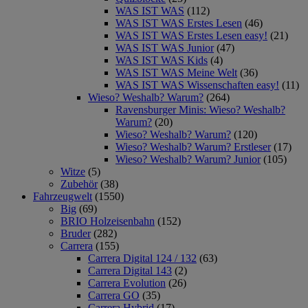
WAS IST WAS
(112)
WAS IST WAS Erstes Lesen
(46)
WAS IST WAS Erstes Lesen easy!
(21)
WAS IST WAS Junior
(47)
WAS IST WAS Kids
(4)
WAS IST WAS Meine Welt
(36)
WAS IST WAS Wissenschaften easy!
(11)
Wieso? Weshalb? Warum?
(264)
Ravensburger Minis: Wieso? Weshalb?
Warum?
(20)
Wieso? Weshalb? Warum?
(120)
Wieso? Weshalb? Warum? Erstleser
(17)
Wieso? Weshalb? Warum? Junior
(105)
Witze
(5)
Zubehör
(38)
Fahrzeugwelt
(1550)
Big
(69)
BRIO Holzeisenbahn
(152)
Bruder
(282)
Carrera
(155)
Carrera Digital 124 / 132
(63)
Carrera Digital 143
(2)
Carrera Evolution
(26)
Carrera GO
(35)
Carrera Hybrid
(17)