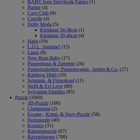
BABY born Storybook Fairies
(1)
Barbie
(4)
Cave Club
(8)
Corolle
(4)
Dolly Moda
(5)
Kleidung 34-38cm
(1)
Kleidung 39-46cm
(4)
Haba
(19)
L.O.L. Surprise!
(15)
Laura
(8)
New Born Baby
(17)
Puppenhaus & Zubehör
(26)
Puppenzubehör: Puppenwagen, -betten & Co.
(27)
Rainbow High
(10)
Schmink- & Frisierkopf
(11)
Steffi & Evi Love
(80)
Sylvanian Families
(85)
Puzzle
(1069)
3D-Puzzle
(100)
Clementoni
(2)
Escape-, Krimi- & Story-Puzzle
(58)
Holzpuzzle
(40)
Kosmos
(31)
Rahmenpuzzle
(67)
Ravensburger
(700)