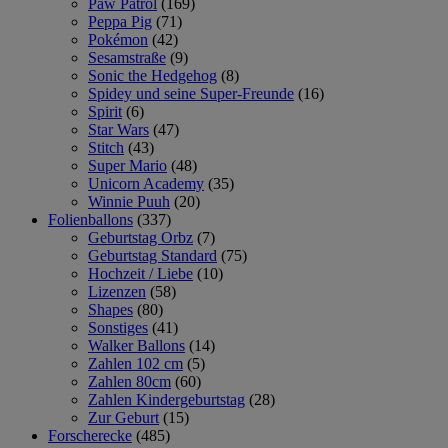
Paw Patrol
(169)
Peppa Pig
(71)
Pokémon
(42)
Sesamstraße
(9)
Sonic the Hedgehog
(8)
Spidey und seine Super-Freunde
(16)
Spirit
(6)
Star Wars
(47)
Stitch
(43)
Super Mario
(48)
Unicorn Academy
(35)
Winnie Puuh
(20)
Folienballons
(337)
Geburtstag Orbz
(7)
Geburtstag Standard
(75)
Hochzeit / Liebe
(10)
Lizenzen
(58)
Shapes
(80)
Sonstiges
(41)
Walker Ballons
(14)
Zahlen 102 cm
(5)
Zahlen 80cm
(60)
Zahlen Kindergeburtstag
(28)
Zur Geburt
(15)
Forscherecke
(485)