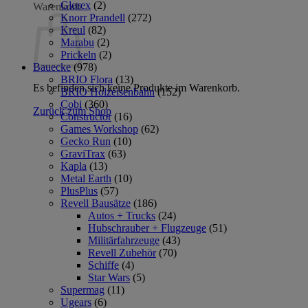
Glorex
(2)
Warenkorb
Knorr Prandell
(272)
Kreul
(82)
Marabu
(2)
Prickeln
(2)
Bauecke
(978)
BRIO Flora
(13)
Es befinden sich keine Produkte im Warenkorb.
BRIO Holzeisenbahn
(152)
Cobi
(360)
Zurück zum Shop
Constructor
(16)
Games Workshop
(62)
Gecko Run
(10)
GraviTrax
(63)
Kapla
(13)
Metal Earth
(10)
PlusPlus
(57)
Revell Bausätze
(186)
Autos + Trucks
(24)
Hubschrauber + Flugzeuge
(51)
Militärfahrzeuge
(43)
Revell Zubehör
(70)
Schiffe
(4)
Star Wars
(5)
Supermag
(11)
Ugears
(6)