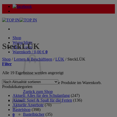
Zum
Inhalt
springen
Shop
Wunschliste
SteckLÜK
Mein Konto
Warenkorb /
0,00
€
0
Shop
/
Lernen & Beschäftigen
/
LÜK
/
SteckLÜK
Filter
Nach
Alle 19 Ergebnisse werden angezeigt
Aktualität
sortiert
Es befinden sich keine Produkte im Warenkorb.
Produktkategorien
Zurück zum Shop
Aktuell: Alles für den Schulanfang
(247)
Aktuell: Spiel & Spaß für die Ferien
(136)
Suche
Aktuelle Angebote
(70)
nach:
Bastelshop
(398)
Bastelbücher
(35)
0