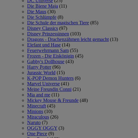
DC Universe
(25)
Die Biene Maja
(11)
Die Maus
(30)
Die Schlümpfe
(8)
Die Schule der magischen Tiere
(85)
Disney Classics
(97)
Disney Prinzessinnen
(103)
Dragons - Drachenzähmen leicht gemacht
(13)
Elefant und Hase
(14)
Feuerwehrmann Sam
(55)
Frozen - Die Eiskönigin
(45)
Gabby's Dollhouse
(43)
Harry Potter
(96)
Jurassic World
(15)
K-POP Demon Hunters
(6)
Marvel Universe
(41)
Meine Freundin Conni
(21)
Mia and me
(11)
Mickey Mouse & Freunde
(48)
Minecraft
(45)
Minions
(10)
Miraculous
(26)
Naruto
(7)
OGGY OGGY
(3)
One Piece
(9)