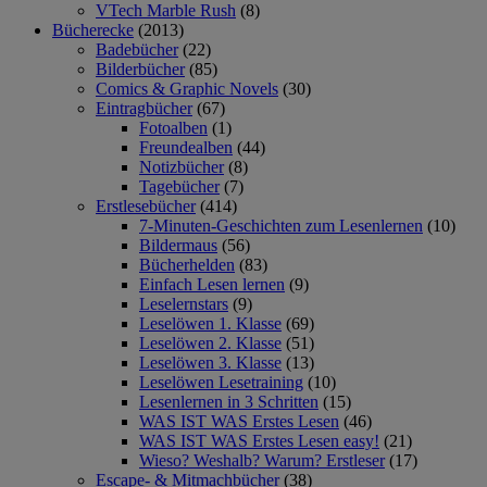
VTech Marble Rush
(8)
Bücherecke
(2013)
Badebücher
(22)
Bilderbücher
(85)
Comics & Graphic Novels
(30)
Eintragbücher
(67)
Fotoalben
(1)
Freundealben
(44)
Notizbücher
(8)
Tagebücher
(7)
Erstlesebücher
(414)
7-Minuten-Geschichten zum Lesenlernen
(10)
Bildermaus
(56)
Bücherhelden
(83)
Einfach Lesen lernen
(9)
Leselernstars
(9)
Leselöwen 1. Klasse
(69)
Leselöwen 2. Klasse
(51)
Leselöwen 3. Klasse
(13)
Leselöwen Lesetraining
(10)
Lesenlernen in 3 Schritten
(15)
WAS IST WAS Erstes Lesen
(46)
WAS IST WAS Erstes Lesen easy!
(21)
Wieso? Weshalb? Warum? Erstleser
(17)
Escape- & Mitmachbücher
(38)