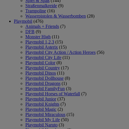
Spiel & Spaß
(144)
Straßenmalkreide
(9)
Trampoline
(16)
Wasserpistolen & Wasserbomben
(28)
Playmobil
(476)
Animals + Friends
(7)
DFB
(9)
Monster High
(11)
Playmobil 1,2,3
(15)
Playmobil Asterix
(15)
Playmobil City Action / Action Heroes
(56)
Playmobil City Life
(11)
Playmobil Color
(8)
Playmobil Country
(17)
Playmobil Dinos
(11)
Playmobil Dollhouse
(8)
Playmobil Dragons
(1)
Playmobil FamilyFun
(3)
Playmobil Horses of Waterfall
(7)
Playmobil Junior
(37)
Playmobil Knights
(7)
Playmobil Magic
(2)
Playmobil Miraculous
(15)
Playmobil My Life
(50)
Playmobil Naruto
(3)