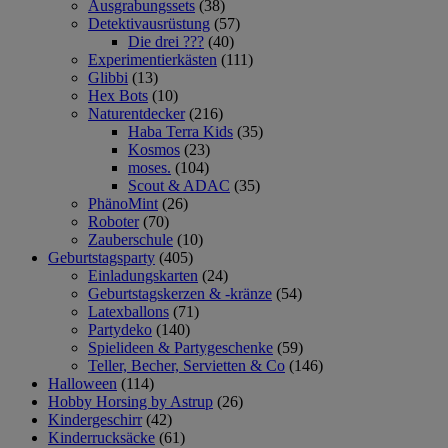
Ausgrabungssets
(38)
Detektivausrüstung
(57)
Die drei ???
(40)
Experimentierkästen
(111)
Glibbi
(13)
Hex Bots
(10)
Naturentdecker
(216)
Haba Terra Kids
(35)
Kosmos
(23)
moses.
(104)
Scout & ADAC
(35)
PhänoMint
(26)
Roboter
(70)
Zauberschule
(10)
Geburtstagsparty
(405)
Einladungskarten
(24)
Geburtstagskerzen & -kränze
(54)
Latexballons
(71)
Partydeko
(140)
Spielideen & Partygeschenke
(59)
Teller, Becher, Servietten & Co
(146)
Halloween
(114)
Hobby Horsing by Astrup
(26)
Kindergeschirr
(42)
Kinderrucksäcke
(61)