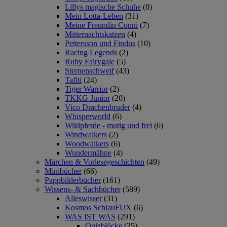
Lillys magische Schuhe
(8)
Mein Lotta-Leben
(31)
Meine Freundin Conni
(7)
Mitternachtskatzen
(4)
Pettersson und Findus
(10)
Racing Legends
(2)
Ruby Fairygale
(5)
Sternenschweif
(43)
Tafiti
(24)
Tiger Warrior
(2)
TKKG Junior
(20)
Vico Drachenbruder
(4)
Whisperworld
(6)
Wildpferde - mutig und frei
(6)
Windwalkers
(2)
Woodwalkers
(6)
Wundermähne
(4)
Märchen & Vorlesegeschichten
(49)
Minibücher
(66)
Pappbilderbücher
(161)
Wissens- & Sachbücher
(589)
Alleswisser
(31)
Kosmos SchlauFUX
(6)
WAS IST WAS
(291)
Quizblöcke
(25)