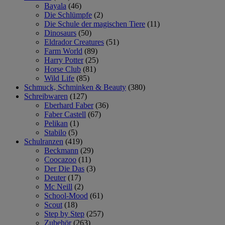
Bayala
(46)
Die Schlümpfe
(2)
Die Schule der magischen Tiere
(11)
Dinosaurs
(50)
Eldrador Creatures
(51)
Farm World
(89)
Harry Potter
(25)
Horse Club
(81)
Wild Life
(85)
Schmuck, Schminken & Beauty
(380)
Schreibwaren
(127)
Eberhard Faber
(36)
Faber Castell
(67)
Pelikan
(1)
Stabilo
(5)
Schulranzen
(419)
Beckmann
(29)
Coocazoo
(11)
Der Die Das
(3)
Deuter
(17)
Mc Neill
(2)
School-Mood
(61)
Scout
(18)
Step by Step
(257)
Zubehör
(263)