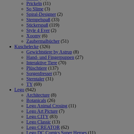
Prickeln
(11)
So Slime
(3)
Spiral-Designer
(2)
Stempelspaß
(33)
Stickerspaß
(119)
Style 4 Ever
(2)
Xoomy
(6)
Zaubermalbücher
(51)
Kuschelecke
(326)
Gewichtstiere by Astrup
(8)
Hand- und Fingerpuppen
(27)
Interaktive Tiere
(70)
Plüschtiere
(137)
Sorgenfresser
(17)
Sterntaler
(31)
TY
(69)
Lego
(942)
Architecture
(8)
Botanicals
(26)
Lego Animal Crosing
(11)
Lego Art Picture
(7)
Lego CITY
(83)
Lego Classic
(13)
Lego CREATOR
(62)
Lego DC Comics Super Heroes
(11)