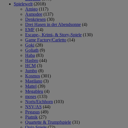
Spielewelt
(2018)
Amigo
(117)
Asmodee
(137)
Denkriesen
(30)
Drei Hasen in der Abendsonne
(4)
EMF
(14)
Escape-, Krimi- & Story-Spiele
(130)
Game Factory/Carletto
(14)
Goki
(28)
Goliath
(9)
Haba
(83)
Hasbro
(44)
HCM
(3)
Jumbo
(8)
Kosmos
(301)
Magilano
(3)
Mattel
(39)
Megableu
(4)
moses
(133)
Noris/Eichhorn
(103)
NSV/AS
(44)
Pegasus
(49)
Piatnik
(27)
Quartette & Trumpfspiele
(31)
Quiz-Spiele
(72)