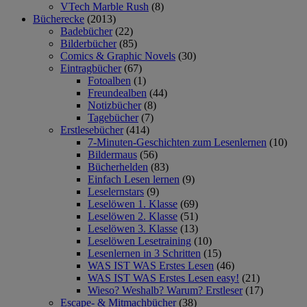
VTech Marble Rush
(8)
Bücherecke
(2013)
Badebücher
(22)
Bilderbücher
(85)
Comics & Graphic Novels
(30)
Eintragbücher
(67)
Fotoalben
(1)
Freundealben
(44)
Notizbücher
(8)
Tagebücher
(7)
Erstlesebücher
(414)
7-Minuten-Geschichten zum Lesenlernen
(10)
Bildermaus
(56)
Bücherhelden
(83)
Einfach Lesen lernen
(9)
Leselernstars
(9)
Leselöwen 1. Klasse
(69)
Leselöwen 2. Klasse
(51)
Leselöwen 3. Klasse
(13)
Leselöwen Lesetraining
(10)
Lesenlernen in 3 Schritten
(15)
WAS IST WAS Erstes Lesen
(46)
WAS IST WAS Erstes Lesen easy!
(21)
Wieso? Weshalb? Warum? Erstleser
(17)
Escape- & Mitmachbücher
(38)