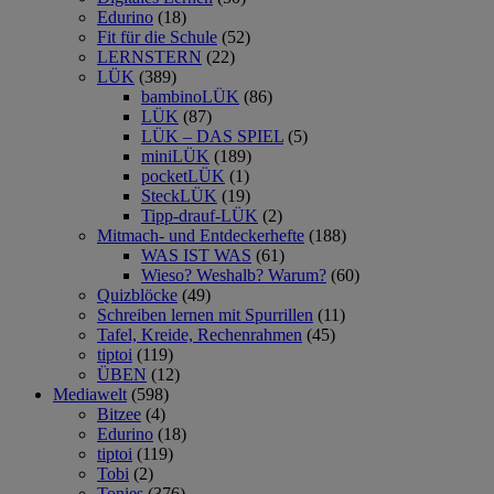
Edurino
(18)
Fit für die Schule
(52)
LERNSTERN
(22)
LÜK
(389)
bambinoLÜK
(86)
LÜK
(87)
LÜK – DAS SPIEL
(5)
miniLÜK
(189)
pocketLÜK
(1)
SteckLÜK
(19)
Tipp-drauf-LÜK
(2)
Mitmach- und Entdeckerhefte
(188)
WAS IST WAS
(61)
Wieso? Weshalb? Warum?
(60)
Quizblöcke
(49)
Schreiben lernen mit Spurrillen
(11)
Tafel, Kreide, Rechenrahmen
(45)
tiptoi
(119)
ÜBEN
(12)
Mediawelt
(598)
Bitzee
(4)
Edurino
(18)
tiptoi
(119)
Tobi
(2)
Tonies
(376)