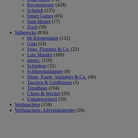
Ravensburger
(428)
Schmidt
(235)
Smart Games
(65)
Spin Master
(17)
Zoch
(59)
Stöberecke
(836)
bb Klostermann
(132)
Goki
(24)
Jojos, Flummis & Co.
(22)
Lutz Mauder
(189)
moses.
(210)
Schenken
(32)
Schlüsselanhänger
(8)
Slime, Knete, Squishies & Co.
(46)
Taschen & Geldbörsen
(3)
Trendhaus
(194)
Uhren & Wecker
(29)
Unkategorisiert
(10)
Weihnachten
(158)
Weihnachten: Adventskalender
(26)