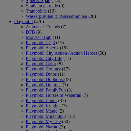
Spiel & Spaß
(144)
Straßenmalkreide
(9)
Trampoline
(16)
Wasserpistolen & Wasserbomben
(28)
Playmobil
(476)
Animals + Friends
(7)
DFB
(9)
Monster High
(11)
Playmobil 1,2,3
(15)
Playmobil Asterix
(15)
Playmobil City Action / Action Heroes
(56)
Playmobil City Life
(11)
Playmobil Color
(8)
Playmobil Country
(17)
Playmobil Dinos
(11)
Playmobil Dollhouse
(8)
Playmobil Dragons
(1)
Playmobil FamilyFun
(3)
Playmobil Horses of Waterfall
(7)
Playmobil Junior
(37)
Playmobil Knights
(7)
Playmobil Magic
(2)
Playmobil Miraculous
(15)
Playmobil My Life
(50)
Playmobil Naruto
(3)