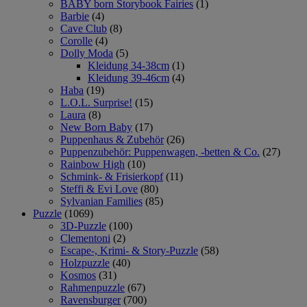
BABY born Storybook Fairies
(1)
Barbie
(4)
Cave Club
(8)
Corolle
(4)
Dolly Moda
(5)
Kleidung 34-38cm
(1)
Kleidung 39-46cm
(4)
Haba
(19)
L.O.L. Surprise!
(15)
Laura
(8)
New Born Baby
(17)
Puppenhaus & Zubehör
(26)
Puppenzubehör: Puppenwagen, -betten & Co.
(27)
Rainbow High
(10)
Schmink- & Frisierkopf
(11)
Steffi & Evi Love
(80)
Sylvanian Families
(85)
Puzzle
(1069)
3D-Puzzle
(100)
Clementoni
(2)
Escape-, Krimi- & Story-Puzzle
(58)
Holzpuzzle
(40)
Kosmos
(31)
Rahmenpuzzle
(67)
Ravensburger
(700)