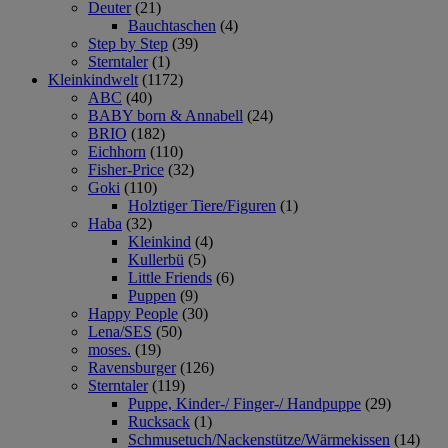
Deuter
(21)
Bauchtaschen
(4)
Step by Step
(39)
Sterntaler
(1)
Kleinkindwelt
(1172)
ABC
(40)
BABY born & Annabell
(24)
BRIO
(182)
Eichhorn
(110)
Fisher-Price
(32)
Goki
(110)
Holztiger Tiere/Figuren
(1)
Haba
(32)
Kleinkind
(4)
Kullerbü
(5)
Little Friends
(6)
Puppen
(9)
Happy People
(30)
Lena/SES
(50)
moses.
(19)
Ravensburger
(126)
Sterntaler
(119)
Puppe, Kinder-/ Finger-/ Handpuppe
(29)
Rucksack
(1)
Schmusetuch/Nackenstütze/Wärmekissen
(14)