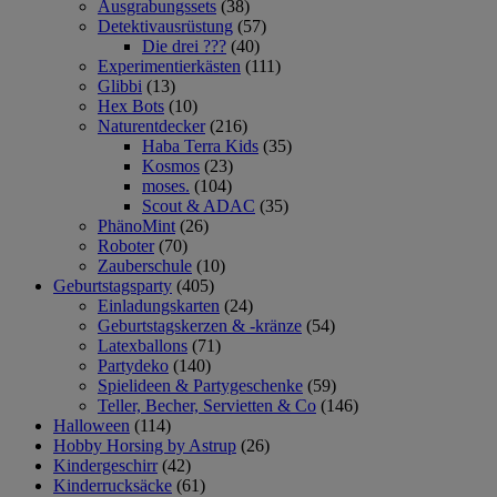
Ausgrabungssets
(38)
Detektivausrüstung
(57)
Die drei ???
(40)
Experimentierkästen
(111)
Glibbi
(13)
Hex Bots
(10)
Naturentdecker
(216)
Haba Terra Kids
(35)
Kosmos
(23)
moses.
(104)
Scout & ADAC
(35)
PhänoMint
(26)
Roboter
(70)
Zauberschule
(10)
Geburtstagsparty
(405)
Einladungskarten
(24)
Geburtstagskerzen & -kränze
(54)
Latexballons
(71)
Partydeko
(140)
Spielideen & Partygeschenke
(59)
Teller, Becher, Servietten & Co
(146)
Halloween
(114)
Hobby Horsing by Astrup
(26)
Kindergeschirr
(42)
Kinderrucksäcke
(61)