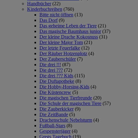
Handbücher
(22)
Kinderbuchreihen
(760)
Bitte nicht öffnen
(13)
Das Dorf
(9)
Das geheime Leben der Tiere
(21)
Das magische Baumhaus junior
(37)
Der kleine Drache Kokosnuss
(31)
Der kleine Major Tom
(21)
Der letzte Feuerfalke
(12)
Der Räuber Hotzenplotz
(4)
Der Zauberschüler
(7)
Die drei !!!
(87)
Die drei ???
(72)
Die drei ??? Kids
(115)
Die Duftapotheke
(8)
Die Hobby-Horsing-Kids
(4)
Die Küstencrew
(5)
Die magischen Tierfreunde
(20)
Die Schule der magischen Tiere
(57)
Die Zauberkicker
(9)
Die ZeitBande
(5)
Drachenschule Nebelsturm
(4)
Fußball-Stars
(8)
Gespensterjäger
(4)
Gregs Tagebuch
(19)