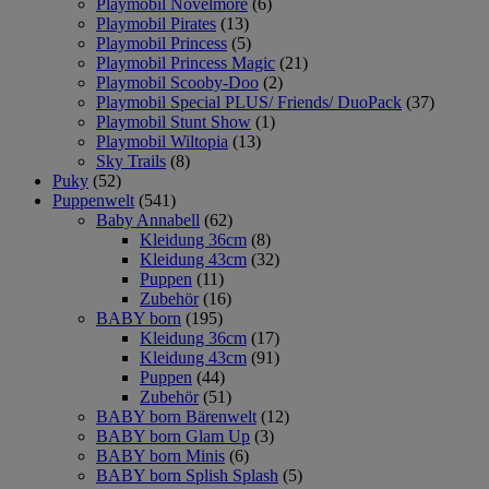
Playmobil Novelmore
(6)
Playmobil Pirates
(13)
Playmobil Princess
(5)
Playmobil Princess Magic
(21)
Playmobil Scooby-Doo
(2)
Playmobil Special PLUS/ Friends/ DuoPack
(37)
Playmobil Stunt Show
(1)
Playmobil Wiltopia
(13)
Sky Trails
(8)
Puky
(52)
Puppenwelt
(541)
Baby Annabell
(62)
Kleidung 36cm
(8)
Kleidung 43cm
(32)
Puppen
(11)
Zubehör
(16)
BABY born
(195)
Kleidung 36cm
(17)
Kleidung 43cm
(91)
Puppen
(44)
Zubehör
(51)
BABY born Bärenwelt
(12)
BABY born Glam Up
(3)
BABY born Minis
(6)
BABY born Splish Splash
(5)