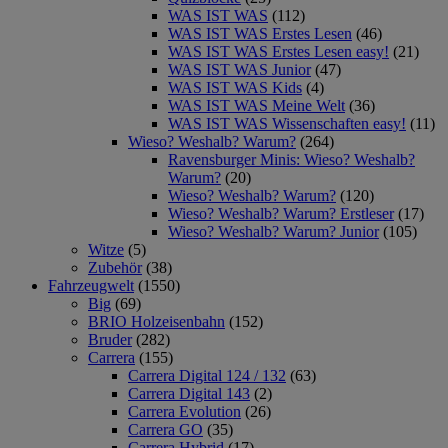
WAS IST WAS
(112)
WAS IST WAS Erstes Lesen
(46)
WAS IST WAS Erstes Lesen easy!
(21)
WAS IST WAS Junior
(47)
WAS IST WAS Kids
(4)
WAS IST WAS Meine Welt
(36)
WAS IST WAS Wissenschaften easy!
(11)
Wieso? Weshalb? Warum?
(264)
Ravensburger Minis: Wieso? Weshalb?
Warum?
(20)
Wieso? Weshalb? Warum?
(120)
Wieso? Weshalb? Warum? Erstleser
(17)
Wieso? Weshalb? Warum? Junior
(105)
Witze
(5)
Zubehör
(38)
Fahrzeugwelt
(1550)
Big
(69)
BRIO Holzeisenbahn
(152)
Bruder
(282)
Carrera
(155)
Carrera Digital 124 / 132
(63)
Carrera Digital 143
(2)
Carrera Evolution
(26)
Carrera GO
(35)
Carrera Hybrid
(17)