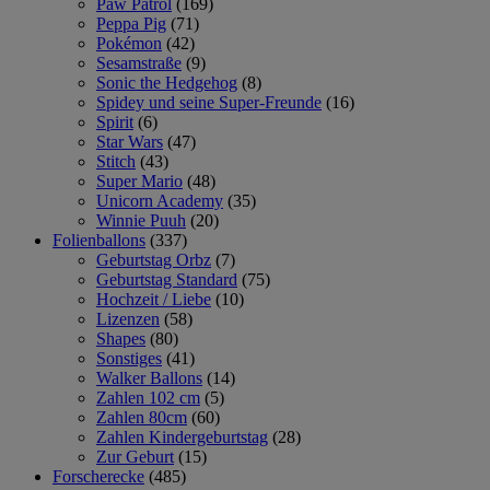
Paw Patrol
(169)
Peppa Pig
(71)
Pokémon
(42)
Sesamstraße
(9)
Sonic the Hedgehog
(8)
Spidey und seine Super-Freunde
(16)
Spirit
(6)
Star Wars
(47)
Stitch
(43)
Super Mario
(48)
Unicorn Academy
(35)
Winnie Puuh
(20)
Folienballons
(337)
Geburtstag Orbz
(7)
Geburtstag Standard
(75)
Hochzeit / Liebe
(10)
Lizenzen
(58)
Shapes
(80)
Sonstiges
(41)
Walker Ballons
(14)
Zahlen 102 cm
(5)
Zahlen 80cm
(60)
Zahlen Kindergeburtstag
(28)
Zur Geburt
(15)
Forscherecke
(485)