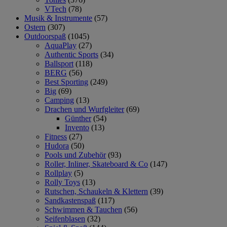
VTech
(78)
Musik & Instrumente
(57)
Ostern
(307)
Outdoorspaß
(1045)
AquaPlay
(27)
Authentic Sports
(34)
Ballsport
(118)
BERG
(56)
Best Sporting
(249)
Big
(69)
Camping
(13)
Drachen und Wurfgleiter
(69)
Günther
(54)
Invento
(13)
Fitness
(27)
Hudora
(50)
Pools und Zubehör
(93)
Roller, Inliner, Skateboard & Co
(147)
Rollplay
(5)
Rolly Toys
(13)
Rutschen, Schaukeln & Klettern
(39)
Sandkastenspaß
(117)
Schwimmen & Tauchen
(56)
Seifenblasen
(32)