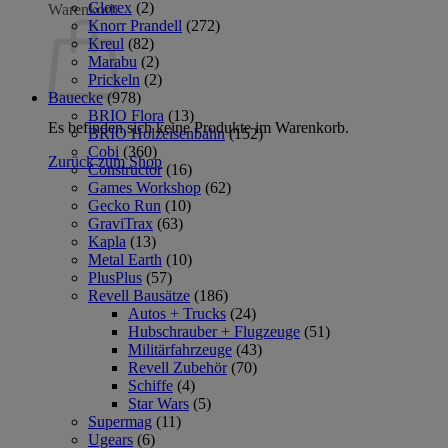
Glorex
(2)
Warenkorb
Knorr Prandell
(272)
Kreul
(82)
Marabu
(2)
Prickeln
(2)
Bauecke
(978)
BRIO Flora
(13)
Es befinden sich keine Produkte im Warenkorb.
BRIO Holzeisenbahn
(152)
Cobi
(360)
Zurück zum Shop
Constructor
(16)
Games Workshop
(62)
Gecko Run
(10)
GraviTrax
(63)
Kapla
(13)
Metal Earth
(10)
PlusPlus
(57)
Revell Bausätze
(186)
Autos + Trucks
(24)
Hubschrauber + Flugzeuge
(51)
Militärfahrzeuge
(43)
Revell Zubehör
(70)
Schiffe
(4)
Star Wars
(5)
Supermag
(11)
Ugears
(6)