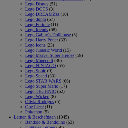
Lego Disney
(51)
Lego DOTS
(3)
Lego DREAMZzz
(10)
Lego duplo
(67)
Lego Fortnite
(11)
Lego friends
(68)
Lego Gabby´s Dollhouse
(5)
Lego Harry Potter
(33)
Lego Icons
(23)
Lego Jurassic World
(15)
Lego Marvel Super Heroes
(59)
Lego Minecraft
(36)
Lego NINJAGO
(55)
Lego Sonic
(9)
Lego Speed
(33)
Lego STAR WARS
(66)
Lego Super Mario
(17)
Lego TECHNIC
(62)
Lego Wicked
(8)
Olivia Rodrigos
(5)
One Piece
(11)
Pokemon
(5)
Lernen & Beschäftigen
(1045)
Bandolo & Bandolino
(63)
Digitales Lernen
(50)