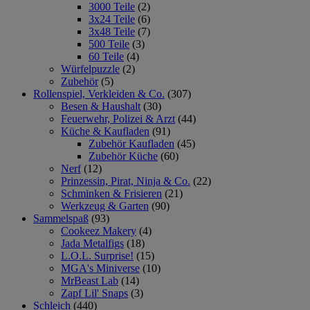
3000 Teile
(2)
3x24 Teile
(6)
3x48 Teile
(7)
500 Teile
(3)
60 Teile
(4)
Würfelpuzzle
(2)
Zubehör
(5)
Rollenspiel, Verkleiden & Co.
(307)
Besen & Haushalt
(30)
Feuerwehr, Polizei & Arzt
(44)
Küche & Kaufladen
(91)
Zubehör Kaufladen
(45)
Zubehör Küche
(60)
Nerf
(12)
Prinzessin, Pirat, Ninja & Co.
(22)
Schminken & Frisieren
(21)
Werkzeug & Garten
(90)
Sammelspaß
(93)
Cookeez Makery
(4)
Jada Metalfigs
(18)
L.O.L. Surprise!
(15)
MGA's Miniverse
(10)
MrBeast Lab
(14)
Zapf Lil' Snaps
(3)
Schleich
(440)