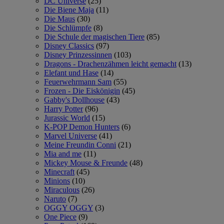
DC Universe
(25)
Die Biene Maja
(11)
Die Maus
(30)
Die Schlümpfe
(8)
Die Schule der magischen Tiere
(85)
Disney Classics
(97)
Disney Prinzessinnen
(103)
Dragons - Drachenzähmen leicht gemacht
(13)
Elefant und Hase
(14)
Feuerwehrmann Sam
(55)
Frozen - Die Eiskönigin
(45)
Gabby's Dollhouse
(43)
Harry Potter
(96)
Jurassic World
(15)
K-POP Demon Hunters
(6)
Marvel Universe
(41)
Meine Freundin Conni
(21)
Mia and me
(11)
Mickey Mouse & Freunde
(48)
Minecraft
(45)
Minions
(10)
Miraculous
(26)
Naruto
(7)
OGGY OGGY
(3)
One Piece
(9)