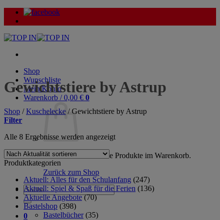
Zum
Inhalt
springen
Shop
Wunschliste
Gewichtstiere by Astrup
Mein Konto
Warenkorb /
0,00
€
0
Shop
/
Kuschelecke
/
Gewichtstiere by Astrup
Filter
Nach
Alle 8 Ergebnisse werden angezeigt
Aktualität
sortiert
Es befinden sich keine Produkte im Warenkorb.
Produktkategorien
Zurück zum Shop
Aktuell: Alles für den Schulanfang
(247)
Aktuell: Spiel & Spaß für die Ferien
(136)
Suche
Aktuelle Angebote
(70)
nach:
Bastelshop
(398)
Bastelbücher
(35)
0