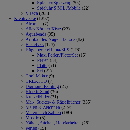
Spieltier/Spielzeug
(53)
Spieluhr S,M,L /Mobile
(22)
VTech
(268)
Kreativecke
(1297)
Airbrush
(7)
Alles Könner Kiste
(23)
Aquabeads
(35)
Armbänder, Nägel, Tattoos
(82)
Bastelsets
(125)
Bügelperlen/Hama/SES
(176)
Maxi Perlen/Platte/Set
(15)
Perlen
(84)
Platte
(51)
Set
(21)
Cool Maker
(9)
CREATTO
(7)
Diamond Painting
(25)
Kinetic Sand
(36)
Kratzelbilder
(21)
Mal-, Sticker- & Rätselbücher
(335)
Malen & Zeichnen
(219)
Malen nach Zahlen
(180)
Mosaic
(5)
Nähen, Sticken, Handarbeiten
(26)
Perlen
(15)