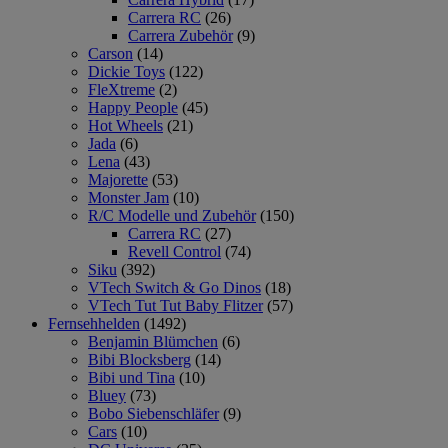
Carrera RC
(26)
Carrera Zubehör
(9)
Carson
(14)
Dickie Toys
(122)
FleXtreme
(2)
Happy People
(45)
Hot Wheels
(21)
Jada
(6)
Lena
(43)
Majorette
(53)
Monster Jam
(10)
R/C Modelle und Zubehör
(150)
Carrera RC
(27)
Revell Control
(74)
Siku
(392)
VTech Switch & Go Dinos
(18)
VTech Tut Tut Baby Flitzer
(57)
Fernsehhelden
(1492)
Benjamin Blümchen
(6)
Bibi Blocksberg
(14)
Bibi und Tina
(10)
Bluey
(73)
Bobo Siebenschläfer
(9)
Cars
(10)