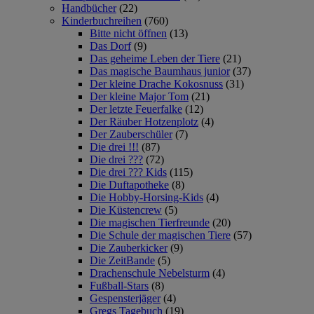
Handbücher
(22)
Kinderbuchreihen
(760)
Bitte nicht öffnen
(13)
Das Dorf
(9)
Das geheime Leben der Tiere
(21)
Das magische Baumhaus junior
(37)
Der kleine Drache Kokosnuss
(31)
Der kleine Major Tom
(21)
Der letzte Feuerfalke
(12)
Der Räuber Hotzenplotz
(4)
Der Zauberschüler
(7)
Die drei !!!
(87)
Die drei ???
(72)
Die drei ??? Kids
(115)
Die Duftapotheke
(8)
Die Hobby-Horsing-Kids
(4)
Die Küstencrew
(5)
Die magischen Tierfreunde
(20)
Die Schule der magischen Tiere
(57)
Die Zauberkicker
(9)
Die ZeitBande
(5)
Drachenschule Nebelsturm
(4)
Fußball-Stars
(8)
Gespensterjäger
(4)
Gregs Tagebuch
(19)