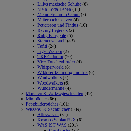
Lillys magische Schuhe
(8)
Mein Lotta-Leben
(31)
Meine Freundin Conni
(7)
Mitternachtskatzen
(4)
Pettersson und Findus
(10)
Racing Legends
(2)
Ruby Fairygale
(5)
Sternenschweif
(43)
Tafiti
(24)
Tiger Warrior
(2)
TKKG Junior
(20)
Vico Drachenbruder
(4)
Whisperworld
(6)
Wildpferde - mutig und frei
(6)
Windwalkers
(2)
Woodwalkers
(6)
Wundermähne
(4)
Märchen & Vorlesegeschichten
(49)
Minibücher
(66)
Pappbilderbücher
(161)
Wissens- & Sachbücher
(589)
Alleswisser
(31)
Kosmos SchlauFUX
(6)
WAS IST WAS
(291)
Quizblöcke
(25)