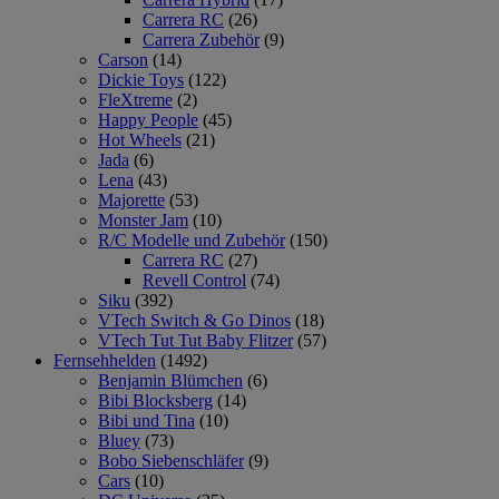
Carrera RC
(26)
Carrera Zubehör
(9)
Carson
(14)
Dickie Toys
(122)
FleXtreme
(2)
Happy People
(45)
Hot Wheels
(21)
Jada
(6)
Lena
(43)
Majorette
(53)
Monster Jam
(10)
R/C Modelle und Zubehör
(150)
Carrera RC
(27)
Revell Control
(74)
Siku
(392)
VTech Switch & Go Dinos
(18)
VTech Tut Tut Baby Flitzer
(57)
Fernsehhelden
(1492)
Benjamin Blümchen
(6)
Bibi Blocksberg
(14)
Bibi und Tina
(10)
Bluey
(73)
Bobo Siebenschläfer
(9)
Cars
(10)