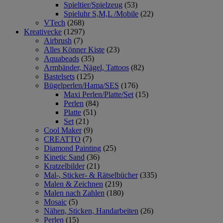
Spieltier/Spielzeug
(53)
Spieluhr S,M,L /Mobile
(22)
VTech
(268)
Kreativecke
(1297)
Airbrush
(7)
Alles Könner Kiste
(23)
Aquabeads
(35)
Armbänder, Nägel, Tattoos
(82)
Bastelsets
(125)
Bügelperlen/Hama/SES
(176)
Maxi Perlen/Platte/Set
(15)
Perlen
(84)
Platte
(51)
Set
(21)
Cool Maker
(9)
CREATTO
(7)
Diamond Painting
(25)
Kinetic Sand
(36)
Kratzelbilder
(21)
Mal-, Sticker- & Rätselbücher
(335)
Malen & Zeichnen
(219)
Malen nach Zahlen
(180)
Mosaic
(5)
Nähen, Sticken, Handarbeiten
(26)
Perlen
(15)