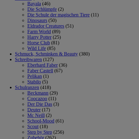
Bayala
(46)
Die Schlümpfe
(2)
Die Schule der magischen Tiere
(11)
Dinosaurs
(50)
Eldrador Creatures
(51)
Farm World
(89)
Harry Potter
(25)
Horse Club
(81)
Wild Life
(85)
Schmuck, Schminken & Beauty
(380)
Schreibwaren
(127)
Eberhard Faber
(36)
Faber Castell
(67)
Pelikan
(1)
Stabilo
(5)
Schulranzen
(418)
Beckmann
(29)
Coocazoo
(11)
Der Die Das
(3)
Deuter
(17)
Mc Neill
(2)
School-Mood
(61)
Scout
(18)
Step by Step
(256)
Zubehör
(262)