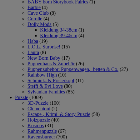
BABY born Storybook Fairies
(1)
Barbie
(4)
Cave Club
(8)
Corolle
(4)
Dolly Moda
(5)
Kleidung 34-38cm
(1)
Kleidung 39-46cm
(4)
Haba
(19)
L.O.L. Surprise!
(15)
Laura
(8)
New Born Baby
(17)
Puppenhaus & Zubehör
(26)
Puppenzubehör: Puppenwagen, -betten & Co.
(27)
Rainbow High
(10)
Schmink- & Frisierkopf
(11)
Steffi & Evi Love
(80)
Sylvanian Families
(85)
Puzzle
(1069)
3D-Puzzle
(100)
Clementoni
(2)
Escape-, Krimi- & Story-Puzzle
(58)
Holzpuzzle
(40)
Kosmos
(31)
Rahmenpuzzle
(67)
Ravensburger
(700)