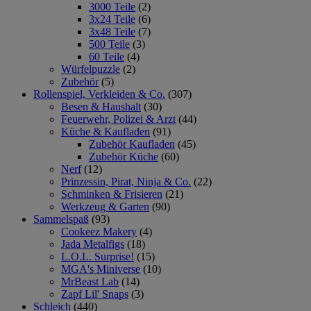
3000 Teile
(2)
3x24 Teile
(6)
3x48 Teile
(7)
500 Teile
(3)
60 Teile
(4)
Würfelpuzzle
(2)
Zubehör
(5)
Rollenspiel, Verkleiden & Co.
(307)
Besen & Haushalt
(30)
Feuerwehr, Polizei & Arzt
(44)
Küche & Kaufladen
(91)
Zubehör Kaufladen
(45)
Zubehör Küche
(60)
Nerf
(12)
Prinzessin, Pirat, Ninja & Co.
(22)
Schminken & Frisieren
(21)
Werkzeug & Garten
(90)
Sammelspaß
(93)
Cookeez Makery
(4)
Jada Metalfigs
(18)
L.O.L. Surprise!
(15)
MGA's Miniverse
(10)
MrBeast Lab
(14)
Zapf Lil' Snaps
(3)
Schleich
(440)