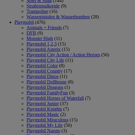
Spiel & Spaß
(144)
Straßenmalkreide
(9)
Trampoline
(16)
Wasserpistolen & Wasserbomben
(28)
Playmobil
(476)
Animals + Friends
(7)
DFB
(9)
Monster High
(11)
Playmobil 1,2,3
(15)
Playmobil Asterix
(15)
Playmobil City Action / Action Heroes
(56)
Playmobil City Life
(11)
Playmobil Color
(8)
Playmobil Country
(17)
Playmobil Dinos
(11)
Playmobil Dollhouse
(8)
Playmobil Dragons
(1)
Playmobil FamilyFun
(3)
Playmobil Horses of Waterfall
(7)
Playmobil Junior
(37)
Playmobil Knights
(7)
Playmobil Magic
(2)
Playmobil Miraculous
(15)
Playmobil My Life
(50)
Playmobil Naruto
(3)