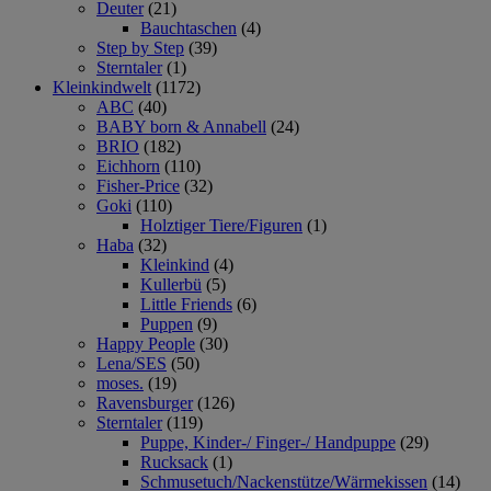
Deuter
(21)
Bauchtaschen
(4)
Step by Step
(39)
Sterntaler
(1)
Kleinkindwelt
(1172)
ABC
(40)
BABY born & Annabell
(24)
BRIO
(182)
Eichhorn
(110)
Fisher-Price
(32)
Goki
(110)
Holztiger Tiere/Figuren
(1)
Haba
(32)
Kleinkind
(4)
Kullerbü
(5)
Little Friends
(6)
Puppen
(9)
Happy People
(30)
Lena/SES
(50)
moses.
(19)
Ravensburger
(126)
Sterntaler
(119)
Puppe, Kinder-/ Finger-/ Handpuppe
(29)
Rucksack
(1)
Schmusetuch/Nackenstütze/Wärmekissen
(14)