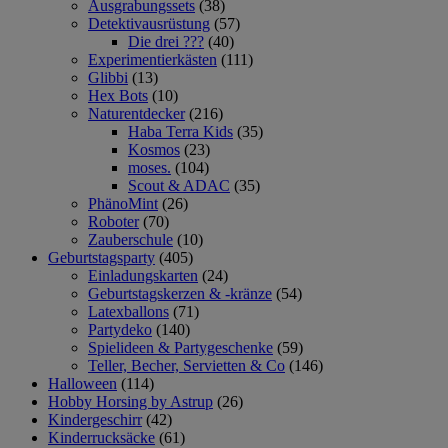
Ausgrabungssets
(38)
Detektivausrüstung
(57)
Die drei ???
(40)
Experimentierkästen
(111)
Glibbi
(13)
Hex Bots
(10)
Naturentdecker
(216)
Haba Terra Kids
(35)
Kosmos
(23)
moses.
(104)
Scout & ADAC
(35)
PhänoMint
(26)
Roboter
(70)
Zauberschule
(10)
Geburtstagsparty
(405)
Einladungskarten
(24)
Geburtstagskerzen & -kränze
(54)
Latexballons
(71)
Partydeko
(140)
Spielideen & Partygeschenke
(59)
Teller, Becher, Servietten & Co
(146)
Halloween
(114)
Hobby Horsing by Astrup
(26)
Kindergeschirr
(42)
Kinderrucksäcke
(61)