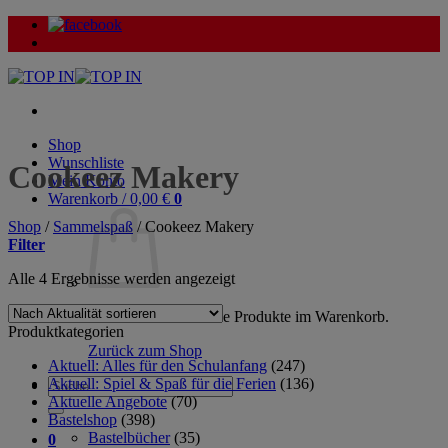
Zum
Inhalt
springen
Shop
Wunschliste
Cookeez Makery
Mein Konto
Warenkorb /
0,00
€
0
Shop
/
Sammelspaß
/
Cookeez Makery
Filter
Nach
Alle 4 Ergebnisse werden angezeigt
Aktualität
sortiert
Es befinden sich keine Produkte im Warenkorb.
Produktkategorien
Zurück zum Shop
Aktuell: Alles für den Schulanfang
(247)
Aktuell: Spiel & Spaß für die Ferien
(136)
Suche
Aktuelle Angebote
(70)
nach:
Bastelshop
(398)
Bastelbücher
(35)
0