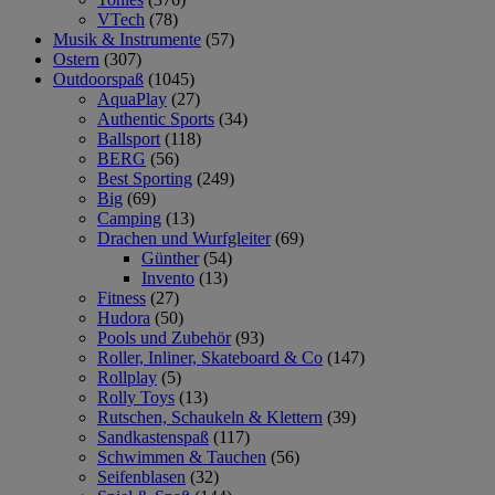
VTech
(78)
Musik & Instrumente
(57)
Ostern
(307)
Outdoorspaß
(1045)
AquaPlay
(27)
Authentic Sports
(34)
Ballsport
(118)
BERG
(56)
Best Sporting
(249)
Big
(69)
Camping
(13)
Drachen und Wurfgleiter
(69)
Günther
(54)
Invento
(13)
Fitness
(27)
Hudora
(50)
Pools und Zubehör
(93)
Roller, Inliner, Skateboard & Co
(147)
Rollplay
(5)
Rolly Toys
(13)
Rutschen, Schaukeln & Klettern
(39)
Sandkastenspaß
(117)
Schwimmen & Tauchen
(56)
Seifenblasen
(32)