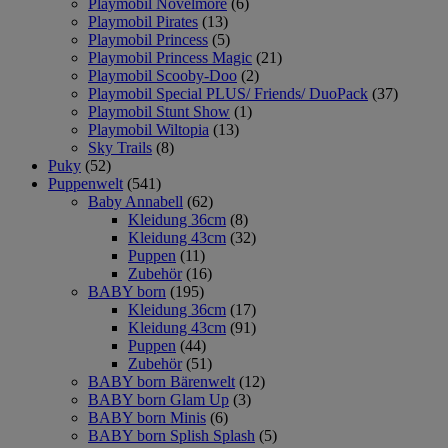
Playmobil Novelmore
(6)
Playmobil Pirates
(13)
Playmobil Princess
(5)
Playmobil Princess Magic
(21)
Playmobil Scooby-Doo
(2)
Playmobil Special PLUS/ Friends/ DuoPack
(37)
Playmobil Stunt Show
(1)
Playmobil Wiltopia
(13)
Sky Trails
(8)
Puky
(52)
Puppenwelt
(541)
Baby Annabell
(62)
Kleidung 36cm
(8)
Kleidung 43cm
(32)
Puppen
(11)
Zubehör
(16)
BABY born
(195)
Kleidung 36cm
(17)
Kleidung 43cm
(91)
Puppen
(44)
Zubehör
(51)
BABY born Bärenwelt
(12)
BABY born Glam Up
(3)
BABY born Minis
(6)
BABY born Splish Splash
(5)