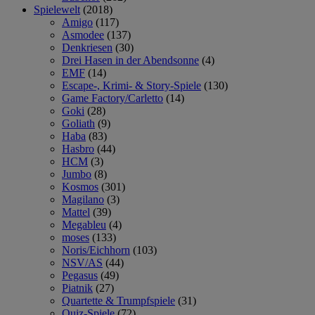
Spielewelt
(2018)
Amigo
(117)
Asmodee
(137)
Denkriesen
(30)
Drei Hasen in der Abendsonne
(4)
EMF
(14)
Escape-, Krimi- & Story-Spiele
(130)
Game Factory/Carletto
(14)
Goki
(28)
Goliath
(9)
Haba
(83)
Hasbro
(44)
HCM
(3)
Jumbo
(8)
Kosmos
(301)
Magilano
(3)
Mattel
(39)
Megableu
(4)
moses
(133)
Noris/Eichhorn
(103)
NSV/AS
(44)
Pegasus
(49)
Piatnik
(27)
Quartette & Trumpfspiele
(31)
Quiz-Spiele
(72)