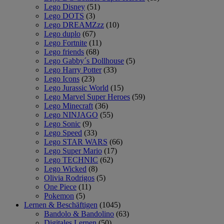
Lego Disney
(51)
Lego DOTS
(3)
Lego DREAMZzz
(10)
Lego duplo
(67)
Lego Fortnite
(11)
Lego friends
(68)
Lego Gabby´s Dollhouse
(5)
Lego Harry Potter
(33)
Lego Icons
(23)
Lego Jurassic World
(15)
Lego Marvel Super Heroes
(59)
Lego Minecraft
(36)
Lego NINJAGO
(55)
Lego Sonic
(9)
Lego Speed
(33)
Lego STAR WARS
(66)
Lego Super Mario
(17)
Lego TECHNIC
(62)
Lego Wicked
(8)
Olivia Rodrigos
(5)
One Piece
(11)
Pokemon
(5)
Lernen & Beschäftigen
(1045)
Bandolo & Bandolino
(63)
Digitales Lernen
(50)