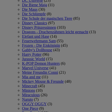
DC Universe
(25)
Die Biene Maja
(11)
Die Maus
(30)
Die Schlümpfe
(8)
Die Schule der magischen Tiere
(85)
Disney Classics
(97)
Disney Prinzessinnen
(103)
Dragons - Drachenzähmen leicht gemacht
(13)
Elefant und Hase
(14)
Feuerwehrmann Sam
(55)
Frozen - Die Eiskönigin
(45)
Gabby's Dollhouse
(43)
Harry Potter
(96)
Jurassic World
(15)
K-POP Demon Hunters
(6)
Marvel Universe
(41)
Meine Freundin Conni
(21)
Mia and me
(11)
Mickey Mouse & Freunde
(48)
Minecraft
(45)
Minions
(10)
Miraculous
(26)
Naruto
(7)
OGGY OGGY
(3)
One Piece
(9)