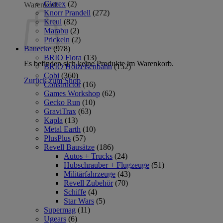
Glorex
(2)
Warenkorb
Knorr Prandell
(272)
Kreul
(82)
Marabu
(2)
Prickeln
(2)
Bauecke
(978)
BRIO Flora
(13)
Es befinden sich keine Produkte im Warenkorb.
BRIO Holzeisenbahn
(152)
Cobi
(360)
Zurück zum Shop
Constructor
(16)
Games Workshop
(62)
Gecko Run
(10)
GraviTrax
(63)
Kapla
(13)
Metal Earth
(10)
PlusPlus
(57)
Revell Bausätze
(186)
Autos + Trucks
(24)
Hubschrauber + Flugzeuge
(51)
Militärfahrzeuge
(43)
Revell Zubehör
(70)
Schiffe
(4)
Star Wars
(5)
Supermag
(11)
Ugears
(6)