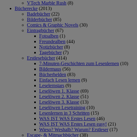
VTech Marble Rush
(8)
Bücherecke
(2013)
Badebücher
(22)
Bilderbücher
(85)
Comics & Graphic Novels
(30)
Eintragbücher
(67)
Fotoalben
(1)
Freundealben
(44)
Notizbücher
(8)
Tagebücher
(7)
Erstlesebücher
(414)
7-Minuten-Geschichten zum Lesenlernen
(10)
Bildermaus
(56)
Bücherhelden
(83)
Einfach Lesen lernen
(9)
Leselernstars
(9)
Leselöwen 1. Klasse
(69)
Leselöwen 2. Klasse
(51)
Leselöwen 3. Klasse
(13)
Leselöwen Lesetraining
(10)
Lesenlernen in 3 Schritten
(15)
WAS IST WAS Erstes Lesen
(46)
WAS IST WAS Erstes Lesen easy!
(21)
Wieso? Weshalb? Warum? Erstleser
(17)
Escape- & Mitmachbücher
(38)