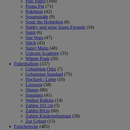
Paw Patrol
(169)
Peppa Pig
(71)
Pokémon
(42)
Sesamstraße
(9)
Sonic the Hedgehog
(8)
Spidey und seine Super-Freunde
(16)
Spirit
(6)
Star Wars
(47)
Stitch
(43)
Super Mario
(48)
Unicorn Academy
(35)
Winnie Puuh
(20)
Folienballons
(337)
Geburtstag Orbz
(7)
Geburtstag Standard
(75)
Hochzeit / Liebe
(10)
Lizenzen
(58)
Shapes
(80)
Sonstiges
(41)
Walker Ballons
(14)
Zahlen 102 cm
(5)
Zahlen 80cm
(60)
Zahlen Kindergeburtstag
(28)
Zur Geburt
(15)
Forscherecke
(485)