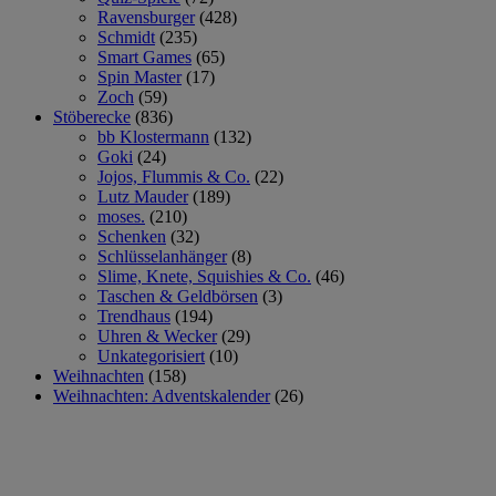
Ravensburger
(428)
Schmidt
(235)
Smart Games
(65)
Spin Master
(17)
Zoch
(59)
Stöberecke
(836)
bb Klostermann
(132)
Goki
(24)
Jojos, Flummis & Co.
(22)
Lutz Mauder
(189)
moses.
(210)
Schenken
(32)
Schlüsselanhänger
(8)
Slime, Knete, Squishies & Co.
(46)
Taschen & Geldbörsen
(3)
Trendhaus
(194)
Uhren & Wecker
(29)
Unkategorisiert
(10)
Weihnachten
(158)
Weihnachten: Adventskalender
(26)