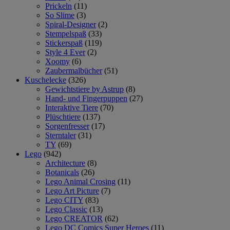
Prickeln
(11)
So Slime
(3)
Spiral-Designer
(2)
Stempelspaß
(33)
Stickerspaß
(119)
Style 4 Ever
(2)
Xoomy
(6)
Zaubermalbücher
(51)
Kuschelecke
(326)
Gewichtstiere by Astrup
(8)
Hand- und Fingerpuppen
(27)
Interaktive Tiere
(70)
Plüschtiere
(137)
Sorgenfresser
(17)
Sterntaler
(31)
TY
(69)
Lego
(942)
Architecture
(8)
Botanicals
(26)
Lego Animal Crosing
(11)
Lego Art Picture
(7)
Lego CITY
(83)
Lego Classic
(13)
Lego CREATOR
(62)
Lego DC Comics Super Heroes
(11)