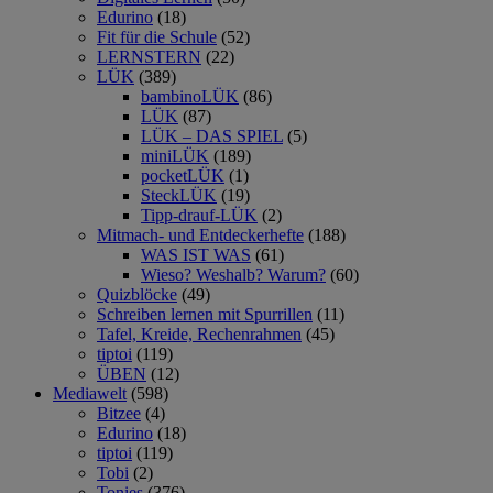
Edurino
(18)
Fit für die Schule
(52)
LERNSTERN
(22)
LÜK
(389)
bambinoLÜK
(86)
LÜK
(87)
LÜK – DAS SPIEL
(5)
miniLÜK
(189)
pocketLÜK
(1)
SteckLÜK
(19)
Tipp-drauf-LÜK
(2)
Mitmach- und Entdeckerhefte
(188)
WAS IST WAS
(61)
Wieso? Weshalb? Warum?
(60)
Quizblöcke
(49)
Schreiben lernen mit Spurrillen
(11)
Tafel, Kreide, Rechenrahmen
(45)
tiptoi
(119)
ÜBEN
(12)
Mediawelt
(598)
Bitzee
(4)
Edurino
(18)
tiptoi
(119)
Tobi
(2)
Tonies
(376)