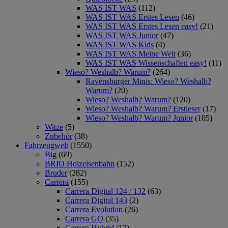
WAS IST WAS
(112)
WAS IST WAS Erstes Lesen
(46)
WAS IST WAS Erstes Lesen easy!
(21)
WAS IST WAS Junior
(47)
WAS IST WAS Kids
(4)
WAS IST WAS Meine Welt
(36)
WAS IST WAS Wissenschaften easy!
(11)
Wieso? Weshalb? Warum?
(264)
Ravensburger Minis: Wieso? Weshalb?
Warum?
(20)
Wieso? Weshalb? Warum?
(120)
Wieso? Weshalb? Warum? Erstleser
(17)
Wieso? Weshalb? Warum? Junior
(105)
Witze
(5)
Zubehör
(38)
Fahrzeugwelt
(1550)
Big
(69)
BRIO Holzeisenbahn
(152)
Bruder
(282)
Carrera
(155)
Carrera Digital 124 / 132
(63)
Carrera Digital 143
(2)
Carrera Evolution
(26)
Carrera GO
(35)
Carrera Hybrid
(17)