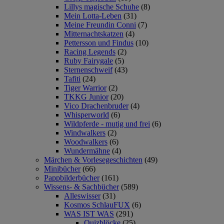
Lillys magische Schuhe
(8)
Mein Lotta-Leben
(31)
Meine Freundin Conni
(7)
Mitternachtskatzen
(4)
Pettersson und Findus
(10)
Racing Legends
(2)
Ruby Fairygale
(5)
Sternenschweif
(43)
Tafiti
(24)
Tiger Warrior
(2)
TKKG Junior
(20)
Vico Drachenbruder
(4)
Whisperworld
(6)
Wildpferde - mutig und frei
(6)
Windwalkers
(2)
Woodwalkers
(6)
Wundermähne
(4)
Märchen & Vorlesegeschichten
(49)
Minibücher
(66)
Pappbilderbücher
(161)
Wissens- & Sachbücher
(589)
Alleswisser
(31)
Kosmos SchlauFUX
(6)
WAS IST WAS
(291)
Quizblöcke
(25)