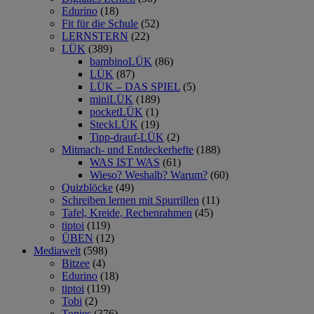
Edurino
(18)
Fit für die Schule
(52)
LERNSTERN
(22)
LÜK
(389)
bambinoLÜK
(86)
LÜK
(87)
LÜK – DAS SPIEL
(5)
miniLÜK
(189)
pocketLÜK
(1)
SteckLÜK
(19)
Tipp-drauf-LÜK
(2)
Mitmach- und Entdeckerhefte
(188)
WAS IST WAS
(61)
Wieso? Weshalb? Warum?
(60)
Quizblöcke
(49)
Schreiben lernen mit Spurrillen
(11)
Tafel, Kreide, Rechenrahmen
(45)
tiptoi
(119)
ÜBEN
(12)
Mediawelt
(598)
Bitzee
(4)
Edurino
(18)
tiptoi
(119)
Tobi
(2)
Tonies
(376)