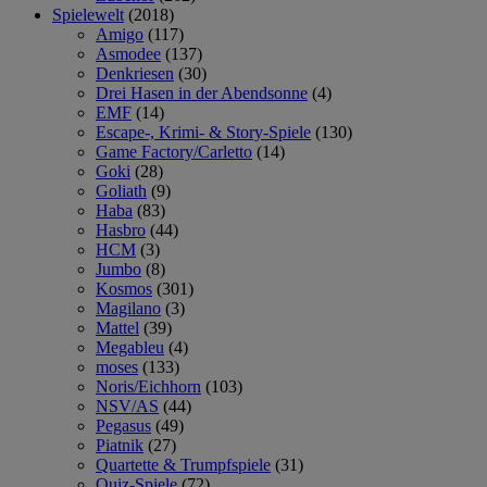
Spielewelt
(2018)
Amigo
(117)
Asmodee
(137)
Denkriesen
(30)
Drei Hasen in der Abendsonne
(4)
EMF
(14)
Escape-, Krimi- & Story-Spiele
(130)
Game Factory/Carletto
(14)
Goki
(28)
Goliath
(9)
Haba
(83)
Hasbro
(44)
HCM
(3)
Jumbo
(8)
Kosmos
(301)
Magilano
(3)
Mattel
(39)
Megableu
(4)
moses
(133)
Noris/Eichhorn
(103)
NSV/AS
(44)
Pegasus
(49)
Piatnik
(27)
Quartette & Trumpfspiele
(31)
Quiz-Spiele
(72)