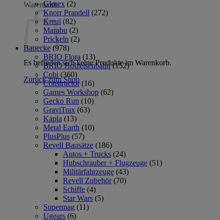
Glorex
(2)
Warenkorb
Knorr Prandell
(272)
Kreul
(82)
Marabu
(2)
Prickeln
(2)
Bauecke
(978)
BRIO Flora
(13)
Es befinden sich keine Produkte im Warenkorb.
BRIO Holzeisenbahn
(152)
Cobi
(360)
Zurück zum Shop
Constructor
(16)
Games Workshop
(62)
Gecko Run
(10)
GraviTrax
(63)
Kapla
(13)
Metal Earth
(10)
PlusPlus
(57)
Revell Bausätze
(186)
Autos + Trucks
(24)
Hubschrauber + Flugzeuge
(51)
Militärfahrzeuge
(43)
Revell Zubehör
(70)
Schiffe
(4)
Star Wars
(5)
Supermag
(11)
Ugears
(6)