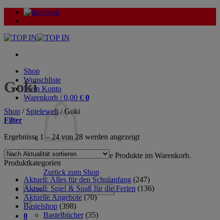
Zum
Inhalt
springen
Shop
Wunschliste
Goki
Mein Konto
Warenkorb /
0,00
€
0
Shop
/
Spielewelt
/
Goki
Filter
Nach
Ergebnisse 1 – 24 von 28 werden angezeigt
Aktualität
sortiert
Es befinden sich keine Produkte im Warenkorb.
Produktkategorien
Zurück zum Shop
Aktuell: Alles für den Schulanfang
(247)
Aktuell: Spiel & Spaß für die Ferien
(136)
Suche
Aktuelle Angebote
(70)
nach:
Bastelshop
(398)
Bastelbücher
(35)
0