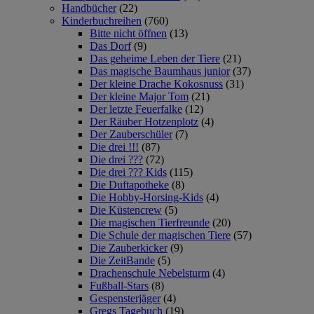
Handbücher
(22)
Kinderbuchreihen
(760)
Bitte nicht öffnen
(13)
Das Dorf
(9)
Das geheime Leben der Tiere
(21)
Das magische Baumhaus junior
(37)
Der kleine Drache Kokosnuss
(31)
Der kleine Major Tom
(21)
Der letzte Feuerfalke
(12)
Der Räuber Hotzenplotz
(4)
Der Zauberschüler
(7)
Die drei !!!
(87)
Die drei ???
(72)
Die drei ??? Kids
(115)
Die Duftapotheke
(8)
Die Hobby-Horsing-Kids
(4)
Die Küstencrew
(5)
Die magischen Tierfreunde
(20)
Die Schule der magischen Tiere
(57)
Die Zauberkicker
(9)
Die ZeitBande
(5)
Drachenschule Nebelsturm
(4)
Fußball-Stars
(8)
Gespensterjäger
(4)
Gregs Tagebuch
(19)