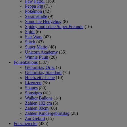
Paw Patrol
(169)
Peppa Pig
(71)
Pokémon
(42)
Sesamstraße
(9)
Sonic the Hedgehog
(8)
Spidey und seine Super-Freunde
(16)
Spirit
(6)
Star Wars
(47)
Stitch
(43)
Super Mario
(48)
Unicorn Academy
(35)
Winnie Puuh
(20)
Folienballons
(337)
Geburtstag Orbz
(7)
Geburtstag Standard
(75)
Hochzeit / Liebe
(10)
Lizenzen
(58)
Shapes
(80)
Sonstiges
(41)
Walker Ballons
(14)
Zahlen 102 cm
(5)
Zahlen 80cm
(60)
Zahlen Kindergeburtstag
(28)
Zur Geburt
(15)
Forscherecke
(485)