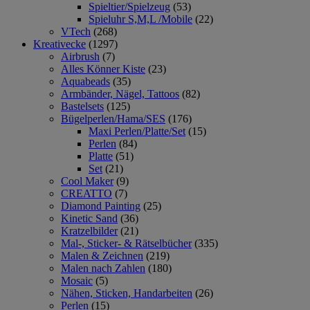
Spieltier/Spielzeug
(53)
Spieluhr S,M,L /Mobile
(22)
VTech
(268)
Kreativecke
(1297)
Airbrush
(7)
Alles Könner Kiste
(23)
Aquabeads
(35)
Armbänder, Nägel, Tattoos
(82)
Bastelsets
(125)
Bügelperlen/Hama/SES
(176)
Maxi Perlen/Platte/Set
(15)
Perlen
(84)
Platte
(51)
Set
(21)
Cool Maker
(9)
CREATTO
(7)
Diamond Painting
(25)
Kinetic Sand
(36)
Kratzelbilder
(21)
Mal-, Sticker- & Rätselbücher
(335)
Malen & Zeichnen
(219)
Malen nach Zahlen
(180)
Mosaic
(5)
Nähen, Sticken, Handarbeiten
(26)
Perlen
(15)