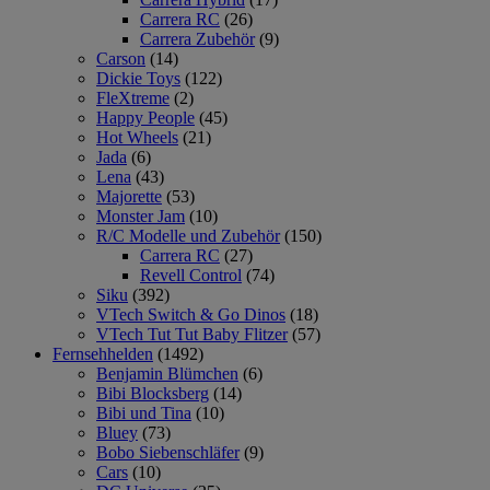
Carrera RC
(26)
Carrera Zubehör
(9)
Carson
(14)
Dickie Toys
(122)
FleXtreme
(2)
Happy People
(45)
Hot Wheels
(21)
Jada
(6)
Lena
(43)
Majorette
(53)
Monster Jam
(10)
R/C Modelle und Zubehör
(150)
Carrera RC
(27)
Revell Control
(74)
Siku
(392)
VTech Switch & Go Dinos
(18)
VTech Tut Tut Baby Flitzer
(57)
Fernsehhelden
(1492)
Benjamin Blümchen
(6)
Bibi Blocksberg
(14)
Bibi und Tina
(10)
Bluey
(73)
Bobo Siebenschläfer
(9)
Cars
(10)