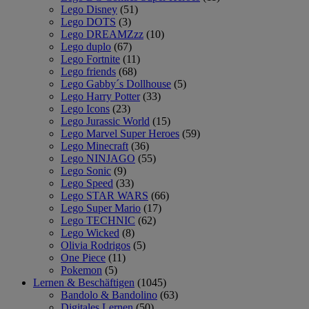
Lego Disney
(51)
Lego DOTS
(3)
Lego DREAMZzz
(10)
Lego duplo
(67)
Lego Fortnite
(11)
Lego friends
(68)
Lego Gabby´s Dollhouse
(5)
Lego Harry Potter
(33)
Lego Icons
(23)
Lego Jurassic World
(15)
Lego Marvel Super Heroes
(59)
Lego Minecraft
(36)
Lego NINJAGO
(55)
Lego Sonic
(9)
Lego Speed
(33)
Lego STAR WARS
(66)
Lego Super Mario
(17)
Lego TECHNIC
(62)
Lego Wicked
(8)
Olivia Rodrigos
(5)
One Piece
(11)
Pokemon
(5)
Lernen & Beschäftigen
(1045)
Bandolo & Bandolino
(63)
Digitales Lernen
(50)