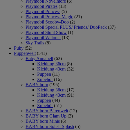
Playmobil Novelmore
(6)
Playmobil Pirates
(13)
Playmobil Princess
(5)
Playmobil Princess Magic
(21)
Playmobil Scooby-Doo
(2)
Playmobil Special PLUS/ Friends/ DuoPack
(37)
Playmobil Stunt Show
(1)
Playmobil Wiltopia
(13)
Sky Trails
(8)
Puky
(52)
Puppenwelt
(541)
Baby Annabell
(62)
Kleidung 36cm
(8)
Kleidung 43cm
(32)
Puppen
(11)
Zubehör
(16)
BABY born
(195)
Kleidung 36cm
(17)
Kleidung 43cm
(91)
Puppen
(44)
Zubehör
(51)
BABY born Bärenwelt
(12)
BABY born Glam Up
(3)
BABY born Minis
(6)
BABY born Splish Splash
(5)