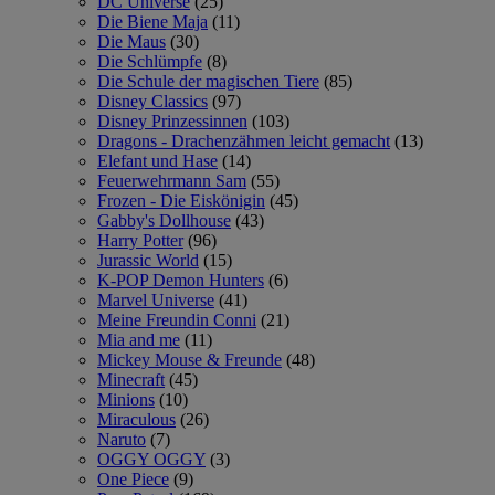
DC Universe
(25)
Die Biene Maja
(11)
Die Maus
(30)
Die Schlümpfe
(8)
Die Schule der magischen Tiere
(85)
Disney Classics
(97)
Disney Prinzessinnen
(103)
Dragons - Drachenzähmen leicht gemacht
(13)
Elefant und Hase
(14)
Feuerwehrmann Sam
(55)
Frozen - Die Eiskönigin
(45)
Gabby's Dollhouse
(43)
Harry Potter
(96)
Jurassic World
(15)
K-POP Demon Hunters
(6)
Marvel Universe
(41)
Meine Freundin Conni
(21)
Mia and me
(11)
Mickey Mouse & Freunde
(48)
Minecraft
(45)
Minions
(10)
Miraculous
(26)
Naruto
(7)
OGGY OGGY
(3)
One Piece
(9)