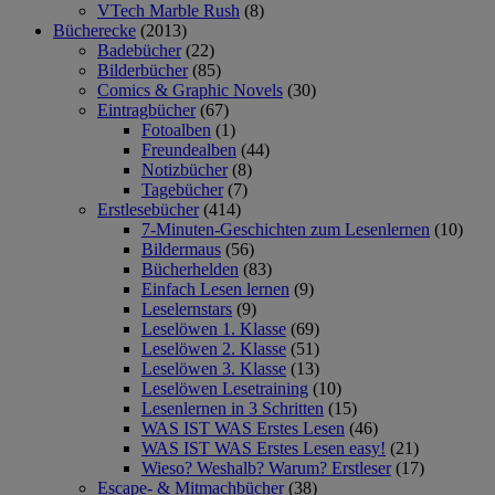
VTech Marble Rush
(8)
Bücherecke
(2013)
Badebücher
(22)
Bilderbücher
(85)
Comics & Graphic Novels
(30)
Eintragbücher
(67)
Fotoalben
(1)
Freundealben
(44)
Notizbücher
(8)
Tagebücher
(7)
Erstlesebücher
(414)
7-Minuten-Geschichten zum Lesenlernen
(10)
Bildermaus
(56)
Bücherhelden
(83)
Einfach Lesen lernen
(9)
Leselernstars
(9)
Leselöwen 1. Klasse
(69)
Leselöwen 2. Klasse
(51)
Leselöwen 3. Klasse
(13)
Leselöwen Lesetraining
(10)
Lesenlernen in 3 Schritten
(15)
WAS IST WAS Erstes Lesen
(46)
WAS IST WAS Erstes Lesen easy!
(21)
Wieso? Weshalb? Warum? Erstleser
(17)
Escape- & Mitmachbücher
(38)