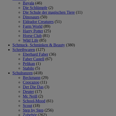
Bayala
(46)
Die Schlümpfe
(2)
Die Schule der magischen Tiere
(11)
Dinosaurs
(50)
Eldrador Creatures
(51)
Farm World
(89)
Harry Potter
(25)
Horse Club
(81)
Wild Life
(85)
Schmuck, Schminken & Beauty
(380)
Schreibwaren
(127)
Eberhard Faber
(36)
Faber Castell
(67)
Pelikan
(1)
Stabilo
(5)
Schulranzen
(418)
Beckmann
(29)
Coocazoo
(11)
Der Die Das
(3)
Deuter
(17)
Mc Neill
(2)
School-Mood
(61)
Scout
(18)
Step by Step
(256)
Zubehör
(262)