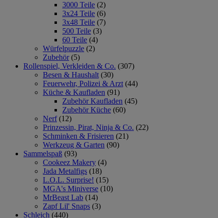
3000 Teile
(2)
3x24 Teile
(6)
3x48 Teile
(7)
500 Teile
(3)
60 Teile
(4)
Würfelpuzzle
(2)
Zubehör
(5)
Rollenspiel, Verkleiden & Co.
(307)
Besen & Haushalt
(30)
Feuerwehr, Polizei & Arzt
(44)
Küche & Kaufladen
(91)
Zubehör Kaufladen
(45)
Zubehör Küche
(60)
Nerf
(12)
Prinzessin, Pirat, Ninja & Co.
(22)
Schminken & Frisieren
(21)
Werkzeug & Garten
(90)
Sammelspaß
(93)
Cookeez Makery
(4)
Jada Metalfigs
(18)
L.O.L. Surprise!
(15)
MGA's Miniverse
(10)
MrBeast Lab
(14)
Zapf Lil' Snaps
(3)
Schleich
(440)