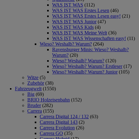
WAS IST WAS
(112)
WAS IST WAS Erstes Lesen
(46)
WAS IST WAS Erstes Lesen easy!
(21)
WAS IST WAS Junior
(47)
WAS IST WAS Kids
(4)
WAS IST WAS Meine Welt
(36)
WAS IST WAS Wissenschaften easy!
(11)
Wieso? Weshalb? Warum?
(264)
Ravensburger Minis: Wieso? Weshalb?
Warum?
(20)
Wieso? Weshalb? Warum?
(120)
Wieso? Weshalb? Warum? Erstleser
(17)
Wieso? Weshalb? Warum? Junior
(105)
Witze
(5)
Zubehör
(38)
Fahrzeugwelt
(1550)
Big
(69)
BRIO Holzeisenbahn
(152)
Bruder
(282)
Carrera
(155)
Carrera Digital 124 / 132
(63)
Carrera Digital 143
(2)
Carrera Evolution
(26)
Carrera GO
(35)
Carrera Hybrid
(17)