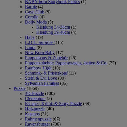
BABY born Storybook Fairies
(1)
Barbie
(4)
Cave Club
(8)
Corolle
(4)
Dolly Moda
(5)
Kleidung 34-38cm
(1)
Kleidung 39-46cm
(4)
Haba
(19)
L.O.L. Surprise!
(15)
Laura
(8)
New Born Baby
(17)
Puppenhaus & Zubehör
(26)
Puppenzubehör: Puppenwagen, -betten & Co.
(27)
Rainbow High
(10)
Schmink- & Frisierkopf
(11)
Steffi & Evi Love
(80)
Sylvanian Families
(85)
Puzzle
(1069)
3D-Puzzle
(100)
Clementoni
(2)
Escape-, Krimi- & Story-Puzzle
(58)
Holzpuzzle
(40)
Kosmos
(31)
Rahmenpuzzle
(67)
Ravensburger
(700)