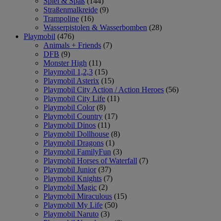
Spiel & Spaß
(144)
Straßenmalkreide
(9)
Trampoline
(16)
Wasserpistolen & Wasserbomben
(28)
Playmobil
(476)
Animals + Friends
(7)
DFB
(9)
Monster High
(11)
Playmobil 1,2,3
(15)
Playmobil Asterix
(15)
Playmobil City Action / Action Heroes
(56)
Playmobil City Life
(11)
Playmobil Color
(8)
Playmobil Country
(17)
Playmobil Dinos
(11)
Playmobil Dollhouse
(8)
Playmobil Dragons
(1)
Playmobil FamilyFun
(3)
Playmobil Horses of Waterfall
(7)
Playmobil Junior
(37)
Playmobil Knights
(7)
Playmobil Magic
(2)
Playmobil Miraculous
(15)
Playmobil My Life
(50)
Playmobil Naruto
(3)