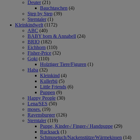
Deuter
(21)
Bauchtaschen
(4)
Step by Step
(39)
Sterntaler
(1)
Kleinkindwelt
(1172)
ABC
(40)
BABY born & Annabell
(24)
BRIO
(182)
Eichhorn
(110)
Fisher-Price
(32)
Goki
(110)
Holztiger Tiere/Figuren
(1)
Haba
(32)
Kleinkind
(4)
Kullerbü
(5)
Little Friends
(6)
Puppen
(9)
Happy People
(30)
Lena/SES
(50)
moses.
(19)
Ravensburger
(126)
Sterntaler
(119)
Puppe, Kinder-/ Finger-/ Handpuppe
(29)
Rucksack
(1)
Schmusetuch/Nackenstütze/Wärmekissen
(14)