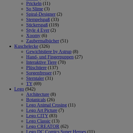
Prickeln
(11)
So Slime
(3)
Spiral-Designer
(2)
Stempelspaß
(33)
Stickerspaß
(119)
Style 4 Ever
(2)
Xoomy
(6)
Zaubermalbücher
(51)
Kuschelecke
(326)
Gewichtstiere by Astrup
(8)
Hand- und Fingerpuppen
(27)
Interaktive Tiere
(70)
Plüschtiere
(137)
Sorgenfresser
(17)
Sterntaler
(31)
TY
(69)
Lego
(942)
Architecture
(8)
Botanicals
(26)
Lego Animal Crosing
(11)
Lego Art Picture
(7)
Lego CITY
(83)
Lego Classic
(13)
Lego CREATOR
(62)
Lego DC Comics Super Heroes
(11)