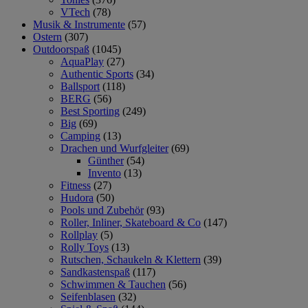
VTech
(78)
Musik & Instrumente
(57)
Ostern
(307)
Outdoorspaß
(1045)
AquaPlay
(27)
Authentic Sports
(34)
Ballsport
(118)
BERG
(56)
Best Sporting
(249)
Big
(69)
Camping
(13)
Drachen und Wurfgleiter
(69)
Günther
(54)
Invento
(13)
Fitness
(27)
Hudora
(50)
Pools und Zubehör
(93)
Roller, Inliner, Skateboard & Co
(147)
Rollplay
(5)
Rolly Toys
(13)
Rutschen, Schaukeln & Klettern
(39)
Sandkastenspaß
(117)
Schwimmen & Tauchen
(56)
Seifenblasen
(32)