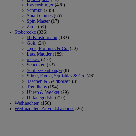
Ravensburger
(428)
Schmidt
(235)
Smart Games
(65)
Spin Master
(17)
Zoch
(59)
Stöberecke
(836)
bb Klostermann
(132)
Goki
(24)
Jojos, Flummis & Co.
(22)
Lutz Mauder
(189)
moses.
(210)
Schenken
(32)
Schlüsselanhänger
(8)
Slime, Knete, Squishies & Co.
(46)
Taschen & Geldbörsen
(3)
Trendhaus
(194)
Uhren & Wecker
(29)
Unkategorisiert
(10)
Weihnachten
(158)
Weihnachten: Adventskalender
(26)