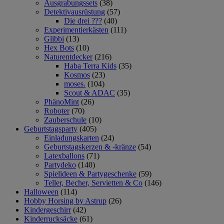
Ausgrabungssets
(38)
Detektivausrüstung
(57)
Die drei ???
(40)
Experimentierkästen
(111)
Glibbi
(13)
Hex Bots
(10)
Naturentdecker
(216)
Haba Terra Kids
(35)
Kosmos
(23)
moses.
(104)
Scout & ADAC
(35)
PhänoMint
(26)
Roboter
(70)
Zauberschule
(10)
Geburtstagsparty
(405)
Einladungskarten
(24)
Geburtstagskerzen & -kränze
(54)
Latexballons
(71)
Partydeko
(140)
Spielideen & Partygeschenke
(59)
Teller, Becher, Servietten & Co
(146)
Halloween
(114)
Hobby Horsing by Astrup
(26)
Kindergeschirr
(42)
Kinderrucksäcke
(61)