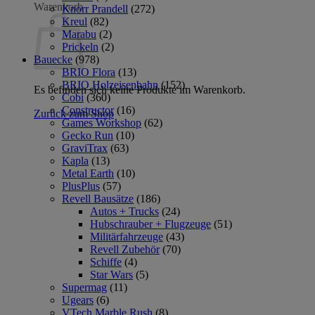
Warenkorb
Knorr Prandell
(272)
Kreul
(82)
Marabu
(2)
Prickeln
(2)
Bauecke
(978)
BRIO Flora
(13)
BRIO Holzeisenbahn
(152)
Es befinden sich keine Produkte im Warenkorb.
Cobi
(360)
Constructor
(16)
Zurück zum Shop
Games Workshop
(62)
Gecko Run
(10)
GraviTrax
(63)
Kapla
(13)
Metal Earth
(10)
PlusPlus
(57)
Revell Bausätze
(186)
Autos + Trucks
(24)
Hubschrauber + Flugzeuge
(51)
Militärfahrzeuge
(43)
Revell Zubehör
(70)
Schiffe
(4)
Star Wars
(5)
Supermag
(11)
Ugears
(6)
VTech Marble Rush
(8)