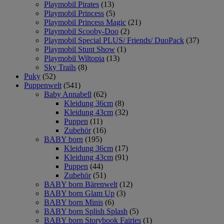
Playmobil Pirates
(13)
Playmobil Princess
(5)
Playmobil Princess Magic
(21)
Playmobil Scooby-Doo
(2)
Playmobil Special PLUS/ Friends/ DuoPack
(37)
Playmobil Stunt Show
(1)
Playmobil Wiltopia
(13)
Sky Trails
(8)
Puky
(52)
Puppenwelt
(541)
Baby Annabell
(62)
Kleidung 36cm
(8)
Kleidung 43cm
(32)
Puppen
(11)
Zubehör
(16)
BABY born
(195)
Kleidung 36cm
(17)
Kleidung 43cm
(91)
Puppen
(44)
Zubehör
(51)
BABY born Bärenwelt
(12)
BABY born Glam Up
(3)
BABY born Minis
(6)
BABY born Splish Splash
(5)
BABY born Storybook Fairies
(1)