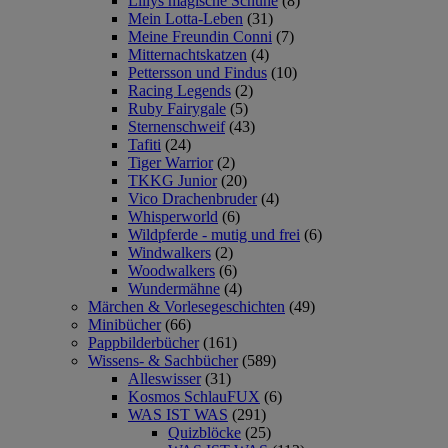
Lillys magische Schuhe
(8)
Mein Lotta-Leben
(31)
Meine Freundin Conni
(7)
Mitternachtskatzen
(4)
Pettersson und Findus
(10)
Racing Legends
(2)
Ruby Fairygale
(5)
Sternenschweif
(43)
Tafiti
(24)
Tiger Warrior
(2)
TKKG Junior
(20)
Vico Drachenbruder
(4)
Whisperworld
(6)
Wildpferde - mutig und frei
(6)
Windwalkers
(2)
Woodwalkers
(6)
Wundermähne
(4)
Märchen & Vorlesegeschichten
(49)
Minibücher
(66)
Pappbilderbücher
(161)
Wissens- & Sachbücher
(589)
Alleswisser
(31)
Kosmos SchlauFUX
(6)
WAS IST WAS
(291)
Quizblöcke
(25)