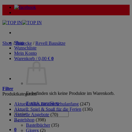
Zum
Inhalt
springen
Shop
Shop
/
Bauecke
/
Revell Bausätze
Wunschliste
Mein Konto
Warenkorb /
0,00
€
0
Filter
Es befinden sich keine Produkte im Warenkorb.
Produktkategorien
Zurück zum Shop
Aktuell: Alles für den Schulanfang
(247)
Aktuell: Spiel & Spaß für die Ferien
(136)
Suche
Aktuelle Angebote
(70)
nach:
Bastelshop
(398)
Bastelbücher
(35)
0
Glorex
(2)