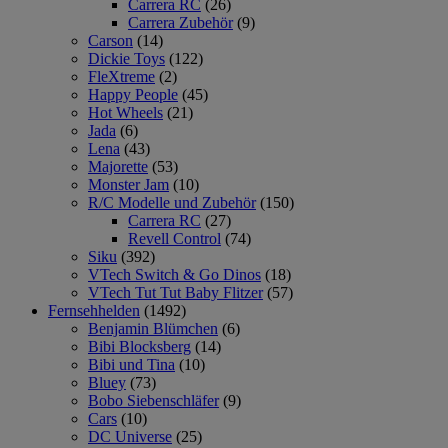
Carrera RC
(26)
Carrera Zubehör
(9)
Carson
(14)
Dickie Toys
(122)
FleXtreme
(2)
Happy People
(45)
Hot Wheels
(21)
Jada
(6)
Lena
(43)
Majorette
(53)
Monster Jam
(10)
R/C Modelle und Zubehör
(150)
Carrera RC
(27)
Revell Control
(74)
Siku
(392)
VTech Switch & Go Dinos
(18)
VTech Tut Tut Baby Flitzer
(57)
Fernsehhelden
(1492)
Benjamin Blümchen
(6)
Bibi Blocksberg
(14)
Bibi und Tina
(10)
Bluey
(73)
Bobo Siebenschläfer
(9)
Cars
(10)
DC Universe
(25)