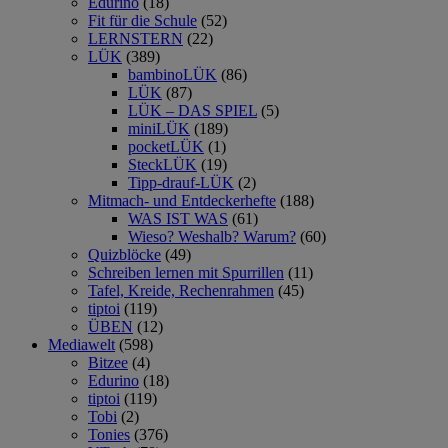
Edurino
(18)
Fit für die Schule
(52)
LERNSTERN
(22)
LÜK
(389)
bambinoLÜK
(86)
LÜK
(87)
LÜK – DAS SPIEL
(5)
miniLÜK
(189)
pocketLÜK
(1)
SteckLÜK
(19)
Tipp-drauf-LÜK
(2)
Mitmach- und Entdeckerhefte
(188)
WAS IST WAS
(61)
Wieso? Weshalb? Warum?
(60)
Quizblöcke
(49)
Schreiben lernen mit Spurrillen
(11)
Tafel, Kreide, Rechenrahmen
(45)
tiptoi
(119)
ÜBEN
(12)
Mediawelt
(598)
Bitzee
(4)
Edurino
(18)
tiptoi
(119)
Tobi
(2)
Tonies
(376)