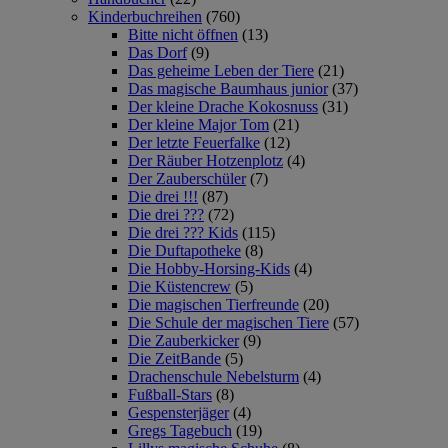
Kinderbuchreihen
(760)
Bitte nicht öffnen
(13)
Das Dorf
(9)
Das geheime Leben der Tiere
(21)
Das magische Baumhaus junior
(37)
Der kleine Drache Kokosnuss
(31)
Der kleine Major Tom
(21)
Der letzte Feuerfalke
(12)
Der Räuber Hotzenplotz
(4)
Der Zauberschüler
(7)
Die drei !!!
(87)
Die drei ???
(72)
Die drei ??? Kids
(115)
Die Duftapotheke
(8)
Die Hobby-Horsing-Kids
(4)
Die Küstencrew
(5)
Die magischen Tierfreunde
(20)
Die Schule der magischen Tiere
(57)
Die Zauberkicker
(9)
Die ZeitBande
(5)
Drachenschule Nebelsturm
(4)
Fußball-Stars
(8)
Gespensterjäger
(4)
Gregs Tagebuch
(19)