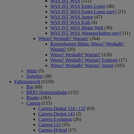
WAS IST WAS
(112)
WAS IST WAS Erstes Lesen
(46)
WAS IST WAS Erstes Lesen easy!
(21)
WAS IST WAS Junior
(47)
WAS IST WAS Kids
(4)
WAS IST WAS Meine Welt
(36)
WAS IST WAS Wissenschaften easy!
(11)
Wieso? Weshalb? Warum?
(264)
Ravensburger Minis: Wieso? Weshalb?
Warum?
(20)
Wieso? Weshalb? Warum?
(120)
Wieso? Weshalb? Warum? Erstleser
(17)
Wieso? Weshalb? Warum? Junior
(105)
Witze
(5)
Zubehör
(38)
Fahrzeugwelt
(1550)
Big
(69)
BRIO Holzeisenbahn
(152)
Bruder
(282)
Carrera
(155)
Carrera Digital 124 / 132
(63)
Carrera Digital 143
(2)
Carrera Evolution
(26)
Carrera GO
(35)
Carrera Hybrid
(17)