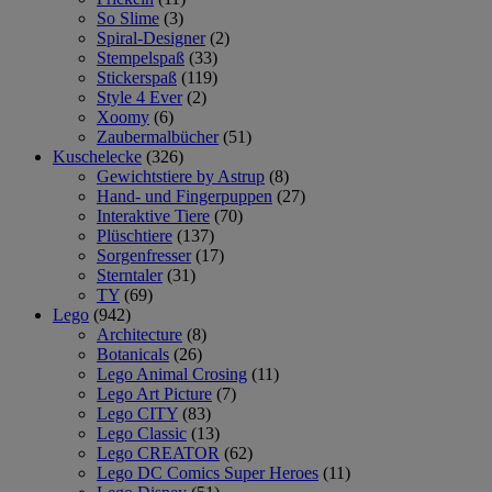
So Slime
(3)
Spiral-Designer
(2)
Stempelspaß
(33)
Stickerspaß
(119)
Style 4 Ever
(2)
Xoomy
(6)
Zaubermalbücher
(51)
Kuschelecke
(326)
Gewichtstiere by Astrup
(8)
Hand- und Fingerpuppen
(27)
Interaktive Tiere
(70)
Plüschtiere
(137)
Sorgenfresser
(17)
Sterntaler
(31)
TY
(69)
Lego
(942)
Architecture
(8)
Botanicals
(26)
Lego Animal Crosing
(11)
Lego Art Picture
(7)
Lego CITY
(83)
Lego Classic
(13)
Lego CREATOR
(62)
Lego DC Comics Super Heroes
(11)