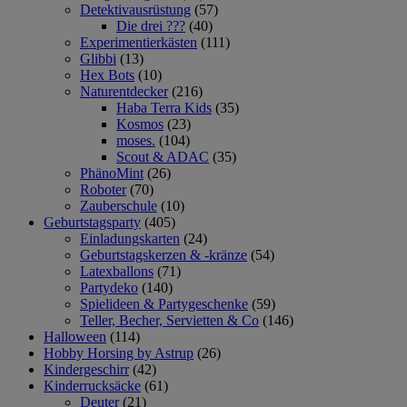
Detektivausrüstung
(57)
Die drei ???
(40)
Experimentierkästen
(111)
Glibbi
(13)
Hex Bots
(10)
Naturentdecker
(216)
Haba Terra Kids
(35)
Kosmos
(23)
moses.
(104)
Scout & ADAC
(35)
PhänoMint
(26)
Roboter
(70)
Zauberschule
(10)
Geburtstagsparty
(405)
Einladungskarten
(24)
Geburtstagskerzen & -kränze
(54)
Latexballons
(71)
Partydeko
(140)
Spielideen & Partygeschenke
(59)
Teller, Becher, Servietten & Co
(146)
Halloween
(114)
Hobby Horsing by Astrup
(26)
Kindergeschirr
(42)
Kinderrucksäcke
(61)
Deuter
(21)