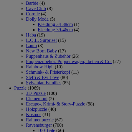
Barbie
(4)
Cave Club
(8)
Corolle
(4)
Dolly Moda
(5)
Kleidung 34-38cm
(1)
Kleidung 39-46cm
(4)
Haba
(19)
L.O.L. Surprise!
(15)
Laura
(8)
New Born Baby
(17)
Puppenhaus & Zubehör
(26)
Puppenzubehör: Puppenwagen, -betten & Co.
(27)
Rainbow High
(10)
Schmink- & Frisierkopf
(11)
Steffi & Evi Love
(80)
Sylvanian Families
(85)
Puzzle
(1069)
3D-Puzzle
(100)
Clementoni
(2)
Escape-, Krimi- & Story-Puzzle
(58)
Holzpuzzle
(40)
Kosmos
(31)
Rahmenpuzzle
(67)
Ravensburger
(700)
100 Teile
(66)