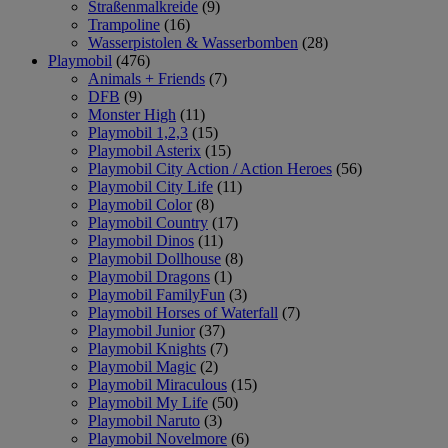
Straßenmalkreide
(9)
Trampoline
(16)
Wasserpistolen & Wasserbomben
(28)
Playmobil
(476)
Animals + Friends
(7)
DFB
(9)
Monster High
(11)
Playmobil 1,2,3
(15)
Playmobil Asterix
(15)
Playmobil City Action / Action Heroes
(56)
Playmobil City Life
(11)
Playmobil Color
(8)
Playmobil Country
(17)
Playmobil Dinos
(11)
Playmobil Dollhouse
(8)
Playmobil Dragons
(1)
Playmobil FamilyFun
(3)
Playmobil Horses of Waterfall
(7)
Playmobil Junior
(37)
Playmobil Knights
(7)
Playmobil Magic
(2)
Playmobil Miraculous
(15)
Playmobil My Life
(50)
Playmobil Naruto
(3)
Playmobil Novelmore
(6)