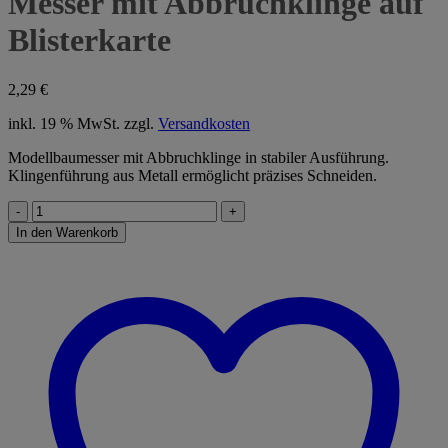
Messer mit Abbruchklinge auf
Blisterkarte
2,29
€
inkl. 19 % MwSt.
zzgl.
Versandkosten
Modellbaumesser mit Abbruchklinge in stabiler Ausführung.
Klingenführung aus Metall ermöglicht präzises Schneiden.
Messer
mit
In den Warenkorb
Abbruchklinge
auf
Blisterkarte
Menge