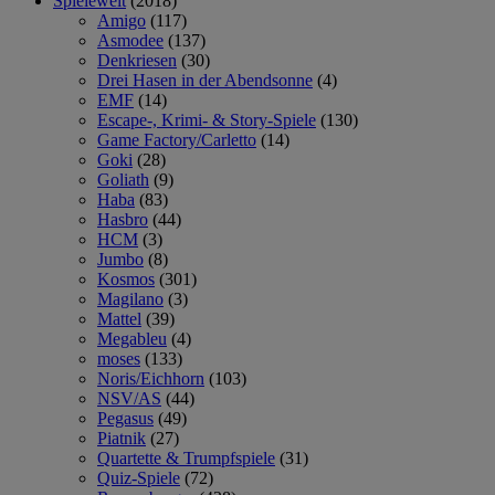
Spielewelt
(2018)
Amigo
(117)
Asmodee
(137)
Denkriesen
(30)
Drei Hasen in der Abendsonne
(4)
EMF
(14)
Escape-, Krimi- & Story-Spiele
(130)
Game Factory/Carletto
(14)
Goki
(28)
Goliath
(9)
Haba
(83)
Hasbro
(44)
HCM
(3)
Jumbo
(8)
Kosmos
(301)
Magilano
(3)
Mattel
(39)
Megableu
(4)
moses
(133)
Noris/Eichhorn
(103)
NSV/AS
(44)
Pegasus
(49)
Piatnik
(27)
Quartette & Trumpfspiele
(31)
Quiz-Spiele
(72)