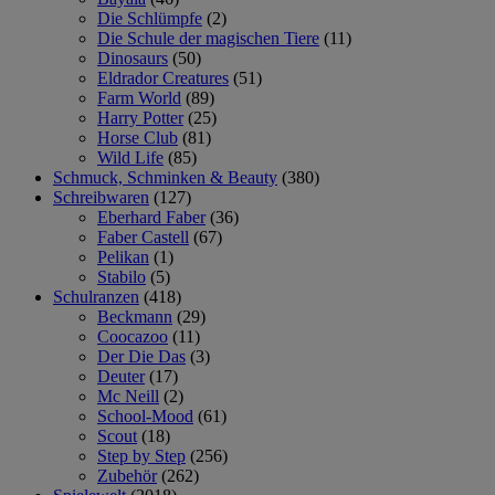
Die Schlümpfe
(2)
Die Schule der magischen Tiere
(11)
Dinosaurs
(50)
Eldrador Creatures
(51)
Farm World
(89)
Harry Potter
(25)
Horse Club
(81)
Wild Life
(85)
Schmuck, Schminken & Beauty
(380)
Schreibwaren
(127)
Eberhard Faber
(36)
Faber Castell
(67)
Pelikan
(1)
Stabilo
(5)
Schulranzen
(418)
Beckmann
(29)
Coocazoo
(11)
Der Die Das
(3)
Deuter
(17)
Mc Neill
(2)
School-Mood
(61)
Scout
(18)
Step by Step
(256)
Zubehör
(262)