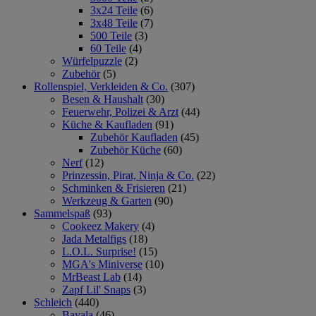
3x24 Teile
(6)
3x48 Teile
(7)
500 Teile
(3)
60 Teile
(4)
Würfelpuzzle
(2)
Zubehör
(5)
Rollenspiel, Verkleiden & Co.
(307)
Besen & Haushalt
(30)
Feuerwehr, Polizei & Arzt
(44)
Küche & Kaufladen
(91)
Zubehör Kaufladen
(45)
Zubehör Küche
(60)
Nerf
(12)
Prinzessin, Pirat, Ninja & Co.
(22)
Schminken & Frisieren
(21)
Werkzeug & Garten
(90)
Sammelspaß
(93)
Cookeez Makery
(4)
Jada Metalfigs
(18)
L.O.L. Surprise!
(15)
MGA's Miniverse
(10)
MrBeast Lab
(14)
Zapf Lil' Snaps
(3)
Schleich
(440)
Bayala
(46)