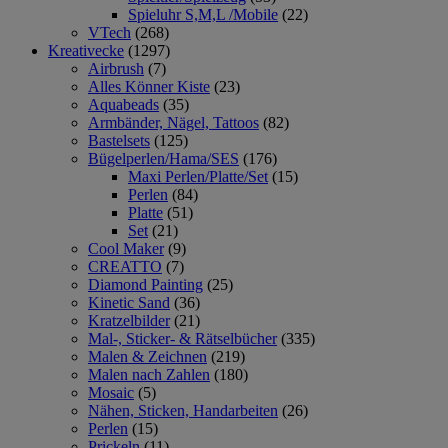
Spieluhr S,M,L /Mobile
(22)
VTech
(268)
Kreativecke
(1297)
Airbrush
(7)
Alles Könner Kiste
(23)
Aquabeads
(35)
Armbänder, Nägel, Tattoos
(82)
Bastelsets
(125)
Bügelperlen/Hama/SES
(176)
Maxi Perlen/Platte/Set
(15)
Perlen
(84)
Platte
(51)
Set
(21)
Cool Maker
(9)
CREATTO
(7)
Diamond Painting
(25)
Kinetic Sand
(36)
Kratzelbilder
(21)
Mal-, Sticker- & Rätselbücher
(335)
Malen & Zeichnen
(219)
Malen nach Zahlen
(180)
Mosaic
(5)
Nähen, Sticken, Handarbeiten
(26)
Perlen
(15)
Prickeln
(11)