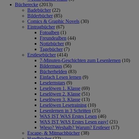
Bücherecke
(2013)
Badebücher
(22)
Bilderbücher
(85)
Comics & Graphic Novels
(30)
Eintragbücher
(67)
Fotoalben
(1)
Freundealben
(44)
Notizbücher
(8)
Tagebücher
(7)
Erstlesebücher
(414)
7-Minuten-Geschichten zum Lesenlernen
(10)
Bildermaus
(56)
Bücherhelden
(83)
Einfach Lesen lernen
(9)
Leselernstars
(9)
Leselöwen 1. Klasse
(69)
Leselöwen 2. Klasse
(51)
Leselöwen 3. Klasse
(13)
Leselöwen Lesetraining
(10)
Lesenlernen in 3 Schritten
(15)
WAS IST WAS Erstes Lesen
(46)
WAS IST WAS Erstes Lesen easy!
(21)
Wieso? Weshalb? Warum? Erstleser
(17)
Escape- & Mitmachbücher
(38)
Handbücher
(22)