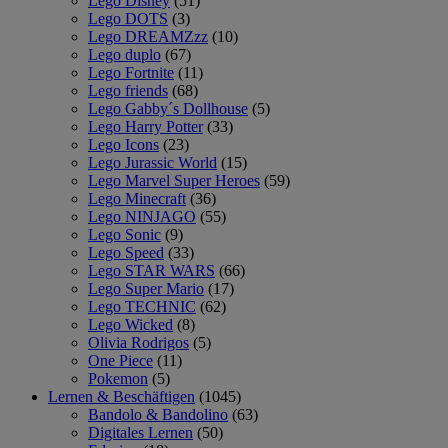
Lego Disney
(51)
Lego DOTS
(3)
Lego DREAMZzz
(10)
Lego duplo
(67)
Lego Fortnite
(11)
Lego friends
(68)
Lego Gabby´s Dollhouse
(5)
Lego Harry Potter
(33)
Lego Icons
(23)
Lego Jurassic World
(15)
Lego Marvel Super Heroes
(59)
Lego Minecraft
(36)
Lego NINJAGO
(55)
Lego Sonic
(9)
Lego Speed
(33)
Lego STAR WARS
(66)
Lego Super Mario
(17)
Lego TECHNIC
(62)
Lego Wicked
(8)
Olivia Rodrigos
(5)
One Piece
(11)
Pokemon
(5)
Lernen & Beschäftigen
(1045)
Bandolo & Bandolino
(63)
Digitales Lernen
(50)