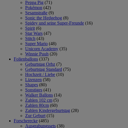
Peppa Pig
(71)
Pokémon
(42)
Sesamstraße
(9)
Sonic the Hedgehog
(8)
Spidey und seine Super-Freunde
(16)
Spirit
(6)
Star Wars
(47)
Stitch
(43)
Super Mario
(48)
Unicorn Academy
(35)
Winnie Puuh
(20)
Folienballons
(337)
Geburtstag Orbz
(7)
Geburtstag Standard
(75)
Hochzeit / Liebe
(10)
Lizenzen
(58)
Shapes
(80)
Sonstiges
(41)
Walker Ballons
(14)
Zahlen 102 cm
(5)
Zahlen 80cm
(60)
Zahlen Kindergeburtstag
(28)
Zur Geburt
(15)
Forscherecke
(485)
Ausgrabungssets
(38)