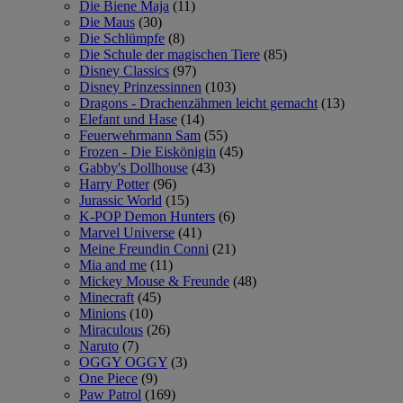
Die Biene Maja
(11)
Die Maus
(30)
Die Schlümpfe
(8)
Die Schule der magischen Tiere
(85)
Disney Classics
(97)
Disney Prinzessinnen
(103)
Dragons - Drachenzähmen leicht gemacht
(13)
Elefant und Hase
(14)
Feuerwehrmann Sam
(55)
Frozen - Die Eiskönigin
(45)
Gabby's Dollhouse
(43)
Harry Potter
(96)
Jurassic World
(15)
K-POP Demon Hunters
(6)
Marvel Universe
(41)
Meine Freundin Conni
(21)
Mia and me
(11)
Mickey Mouse & Freunde
(48)
Minecraft
(45)
Minions
(10)
Miraculous
(26)
Naruto
(7)
OGGY OGGY
(3)
One Piece
(9)
Paw Patrol
(169)