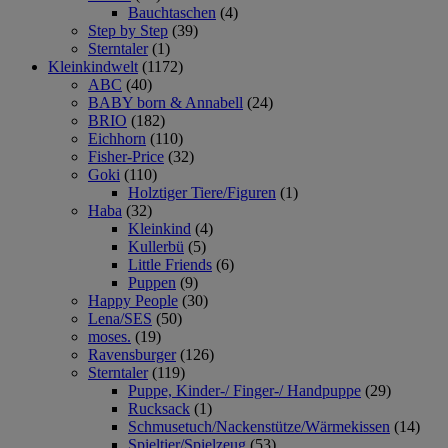
Bauchtaschen
(4)
Step by Step
(39)
Sterntaler
(1)
Kleinkindwelt
(1172)
ABC
(40)
BABY born & Annabell
(24)
BRIO
(182)
Eichhorn
(110)
Fisher-Price
(32)
Goki
(110)
Holztiger Tiere/Figuren
(1)
Haba
(32)
Kleinkind
(4)
Kullerbü
(5)
Little Friends
(6)
Puppen
(9)
Happy People
(30)
Lena/SES
(50)
moses.
(19)
Ravensburger
(126)
Sterntaler
(119)
Puppe, Kinder-/ Finger-/ Handpuppe
(29)
Rucksack
(1)
Schmusetuch/Nackenstütze/Wärmekissen
(14)
Spieltier/Spielzeug
(53)