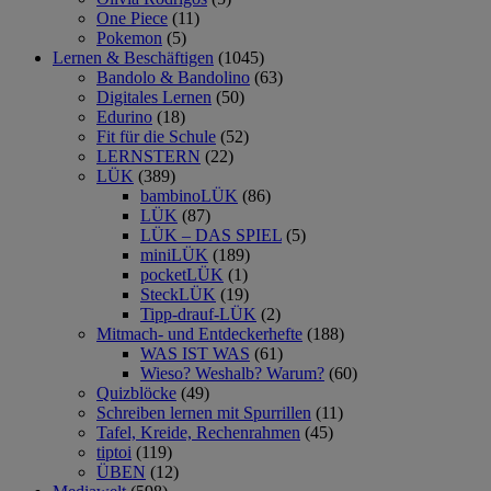
One Piece
(11)
Pokemon
(5)
Lernen & Beschäftigen
(1045)
Bandolo & Bandolino
(63)
Digitales Lernen
(50)
Edurino
(18)
Fit für die Schule
(52)
LERNSTERN
(22)
LÜK
(389)
bambinoLÜK
(86)
LÜK
(87)
LÜK – DAS SPIEL
(5)
miniLÜK
(189)
pocketLÜK
(1)
SteckLÜK
(19)
Tipp-drauf-LÜK
(2)
Mitmach- und Entdeckerhefte
(188)
WAS IST WAS
(61)
Wieso? Weshalb? Warum?
(60)
Quizblöcke
(49)
Schreiben lernen mit Spurrillen
(11)
Tafel, Kreide, Rechenrahmen
(45)
tiptoi
(119)
ÜBEN
(12)