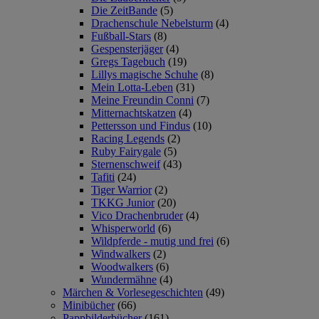
Die ZeitBande
(5)
Drachenschule Nebelsturm
(4)
Fußball-Stars
(8)
Gespensterjäger
(4)
Gregs Tagebuch
(19)
Lillys magische Schuhe
(8)
Mein Lotta-Leben
(31)
Meine Freundin Conni
(7)
Mitternachtskatzen
(4)
Pettersson und Findus
(10)
Racing Legends
(2)
Ruby Fairygale
(5)
Sternenschweif
(43)
Tafiti
(24)
Tiger Warrior
(2)
TKKG Junior
(20)
Vico Drachenbruder
(4)
Whisperworld
(6)
Wildpferde - mutig und frei
(6)
Windwalkers
(2)
Woodwalkers
(6)
Wundermähne
(4)
Märchen & Vorlesegeschichten
(49)
Minibücher
(66)
Pappbilderbücher
(161)