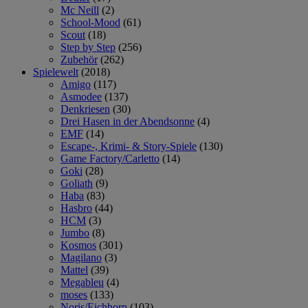
Mc Neill
(2)
School-Mood
(61)
Scout
(18)
Step by Step
(256)
Zubehör
(262)
Spielewelt
(2018)
Amigo
(117)
Asmodee
(137)
Denkriesen
(30)
Drei Hasen in der Abendsonne
(4)
EMF
(14)
Escape-, Krimi- & Story-Spiele
(130)
Game Factory/Carletto
(14)
Goki
(28)
Goliath
(9)
Haba
(83)
Hasbro
(44)
HCM
(3)
Jumbo
(8)
Kosmos
(301)
Magilano
(3)
Mattel
(39)
Megableu
(4)
moses
(133)
Noris/Eichhorn
(103)