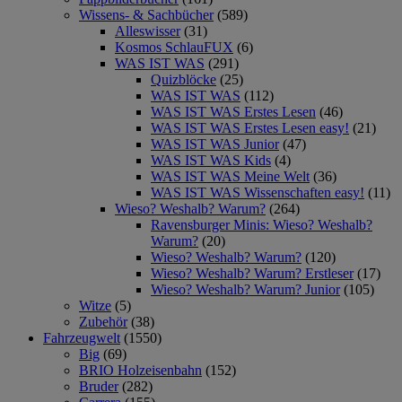
Wissens- & Sachbücher
(589)
Alleswisser
(31)
Kosmos SchlauFUX
(6)
WAS IST WAS
(291)
Quizblöcke
(25)
WAS IST WAS
(112)
WAS IST WAS Erstes Lesen
(46)
WAS IST WAS Erstes Lesen easy!
(21)
WAS IST WAS Junior
(47)
WAS IST WAS Kids
(4)
WAS IST WAS Meine Welt
(36)
WAS IST WAS Wissenschaften easy!
(11)
Wieso? Weshalb? Warum?
(264)
Ravensburger Minis: Wieso? Weshalb?
Warum?
(20)
Wieso? Weshalb? Warum?
(120)
Wieso? Weshalb? Warum? Erstleser
(17)
Wieso? Weshalb? Warum? Junior
(105)
Witze
(5)
Zubehör
(38)
Fahrzeugwelt
(1550)
Big
(69)
BRIO Holzeisenbahn
(152)
Bruder
(282)