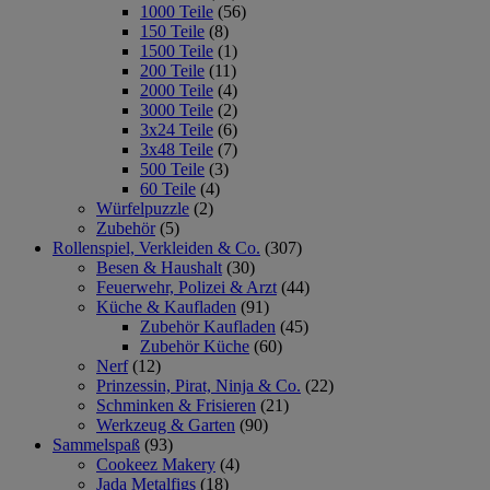
1000 Teile
(56)
150 Teile
(8)
1500 Teile
(1)
200 Teile
(11)
2000 Teile
(4)
3000 Teile
(2)
3x24 Teile
(6)
3x48 Teile
(7)
500 Teile
(3)
60 Teile
(4)
Würfelpuzzle
(2)
Zubehör
(5)
Rollenspiel, Verkleiden & Co.
(307)
Besen & Haushalt
(30)
Feuerwehr, Polizei & Arzt
(44)
Küche & Kaufladen
(91)
Zubehör Kaufladen
(45)
Zubehör Küche
(60)
Nerf
(12)
Prinzessin, Pirat, Ninja & Co.
(22)
Schminken & Frisieren
(21)
Werkzeug & Garten
(90)
Sammelspaß
(93)
Cookeez Makery
(4)
Jada Metalfigs
(18)