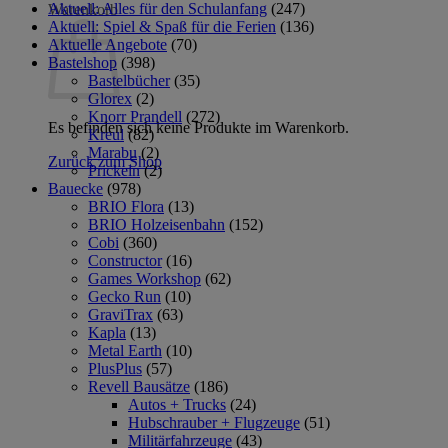
Aktuell: Alles für den Schulanfang
(247)
Warenkorb
Aktuell: Spiel & Spaß für die Ferien
(136)
Aktuelle Angebote
(70)
Bastelshop
(398)
Bastelbücher
(35)
Glorex
(2)
Knorr Prandell
(272)
Es befinden sich keine Produkte im Warenkorb.
Kreul
(82)
Marabu
(2)
Zurück zum Shop
Prickeln
(2)
Bauecke
(978)
BRIO Flora
(13)
BRIO Holzeisenbahn
(152)
Cobi
(360)
Constructor
(16)
Games Workshop
(62)
Gecko Run
(10)
GraviTrax
(63)
Kapla
(13)
Metal Earth
(10)
PlusPlus
(57)
Revell Bausätze
(186)
Autos + Trucks
(24)
Hubschrauber + Flugzeuge
(51)
Militärfahrzeuge
(43)