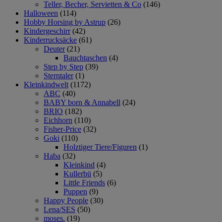
Teller, Becher, Servietten & Co
(146)
Halloween
(114)
Hobby Horsing by Astrup
(26)
Kindergeschirr
(42)
Kinderrucksäcke
(61)
Deuter
(21)
Bauchtaschen
(4)
Step by Step
(39)
Sterntaler
(1)
Kleinkindwelt
(1172)
ABC
(40)
BABY born & Annabell
(24)
BRIO
(182)
Eichhorn
(110)
Fisher-Price
(32)
Goki
(110)
Holztiger Tiere/Figuren
(1)
Haba
(32)
Kleinkind
(4)
Kullerbü
(5)
Little Friends
(6)
Puppen
(9)
Happy People
(30)
Lena/SES
(50)
moses.
(19)