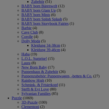
Zubehör
(51)
BABY born Bärenwelt
(12)
BABY born Glam Up
(3)
BABY born Minis
(6)
BABY born Splish Splash
(5)
BABY born Storybook Fairies
(1)
Barbie
(4)
Cave Club
(8)
Corolle
(4)
Dolly Moda
(5)
Kleidung 34-38cm
(1)
Kleidung 39-46cm
(4)
Haba
(19)
L.O.L. Surprise!
(15)
Laura
(8)
New Born Baby
(17)
Puppenhaus & Zubehör
(26)
Puppenzubehör: Puppenwagen, -betten & Co.
(27)
Rainbow High
(10)
Schmink- & Frisierkopf
(11)
Steffi & Evi Love
(80)
Sylvanian Families
(85)
Puzzle
(1069)
3D-Puzzle
(100)
Clementoni
(2)