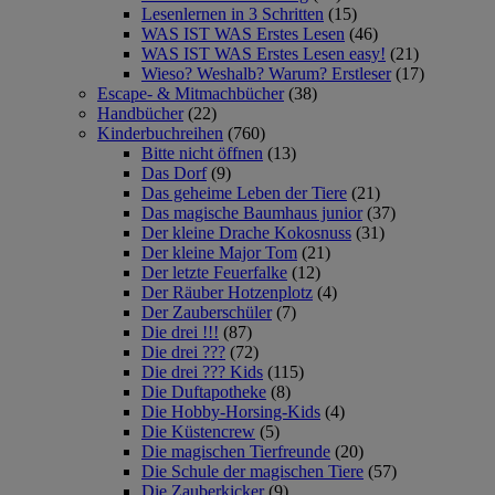
Lesenlernen in 3 Schritten
(15)
WAS IST WAS Erstes Lesen
(46)
WAS IST WAS Erstes Lesen easy!
(21)
Wieso? Weshalb? Warum? Erstleser
(17)
Escape- & Mitmachbücher
(38)
Handbücher
(22)
Kinderbuchreihen
(760)
Bitte nicht öffnen
(13)
Das Dorf
(9)
Das geheime Leben der Tiere
(21)
Das magische Baumhaus junior
(37)
Der kleine Drache Kokosnuss
(31)
Der kleine Major Tom
(21)
Der letzte Feuerfalke
(12)
Der Räuber Hotzenplotz
(4)
Der Zauberschüler
(7)
Die drei !!!
(87)
Die drei ???
(72)
Die drei ??? Kids
(115)
Die Duftapotheke
(8)
Die Hobby-Horsing-Kids
(4)
Die Küstencrew
(5)
Die magischen Tierfreunde
(20)
Die Schule der magischen Tiere
(57)
Die Zauberkicker
(9)