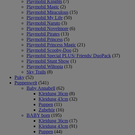
Playmobil Knights
(7)
Playmobil Magic
(2)
Playmobil Miraculous
(15)
Playmobil My Life
(50)
Playmobil Naruto
(3)
Playmobil Novelmore
(6)
Playmobil Pirates
(13)
Playmobil Princess
(5)
Playmobil Princess Magic
(21)
Playmobil Scooby-Doo
(2)
Playmobil Special PLUS/ Friends/ DuoPack
(37)
Playmobil Stunt Show
(1)
Playmobil Wiltopia
(13)
Sky Trails
(8)
Puky
(52)
Puppenwelt
(541)
Baby Annabell
(62)
Kleidung 36cm
(8)
Kleidung 43cm
(32)
Puppen
(11)
Zubehör
(16)
BABY born
(195)
Kleidung 36cm
(17)
Kleidung 43cm
(91)
Puppen
(44)