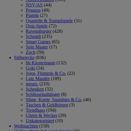
NSV/AS
(44)
Pegasus
(49)
Piatnik
(27)
Quartette & Trumpfspiele
(31)
Quiz-Spiele
(72)
Ravensburger
(428)
Schmidt
(235)
Smart Games
(65)
Spin Master
(17)
Zoch
(59)
Stöberecke
(836)
bb Klostermann
(132)
Goki
(24)
Jojos, Flummis & Co.
(22)
Lutz Mauder
(189)
moses.
(210)
Schenken
(32)
Schlüsselanhänger
(8)
Slime, Knete, Squishies & Co.
(46)
Taschen & Geldbörsen
(3)
Trendhaus
(194)
Uhren & Wecker
(29)
Unkategorisiert
(10)
Weihnachten
(158)