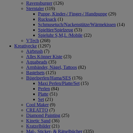
Ravensburger
(126)
Sterntaler
(119)
Puppe, Kinder-/ Finger-/ Handpuppe
(29)
Rucksack
(1)
Schmusetuch/Nackenstütze/Wärmekissen
(14)
Spieltier/Spielzeug
(53)
Spieluhr S,M,L /Mobile
(22)
VTech
(268)
Kreativecke
(1297)
Airbrush
(7)
Alles Könner Kiste
(23)
Aquabeads
(35)
Armbänder, Nägel, Tattoos
(82)
Bastelsets
(125)
Bügelperlen/Hama/SES
(176)
Maxi Perlen/Platte/Set
(15)
Perlen
(84)
Platte
(51)
Set
(21)
Cool Maker
(9)
CREATTO
(7)
Diamond Painting
(25)
Kinetic Sand
(36)
Kratzelbilder
(21)
Mal-, Sticker- & Rätselbücher
(335)