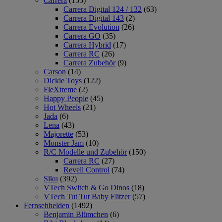
Carrera
(155)
Carrera Digital 124 / 132
(63)
Carrera Digital 143
(2)
Carrera Evolution
(26)
Carrera GO
(35)
Carrera Hybrid
(17)
Carrera RC
(26)
Carrera Zubehör
(9)
Carson
(14)
Dickie Toys
(122)
FleXtreme
(2)
Happy People
(45)
Hot Wheels
(21)
Jada
(6)
Lena
(43)
Majorette
(53)
Monster Jam
(10)
R/C Modelle und Zubehör
(150)
Carrera RC
(27)
Revell Control
(74)
Siku
(392)
VTech Switch & Go Dinos
(18)
VTech Tut Tut Baby Flitzer
(57)
Fernsehhelden
(1492)
Benjamin Blümchen
(6)