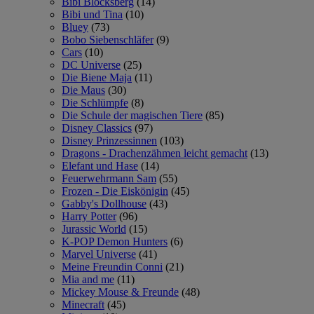
Bibi Blocksberg
(14)
Bibi und Tina
(10)
Bluey
(73)
Bobo Siebenschläfer
(9)
Cars
(10)
DC Universe
(25)
Die Biene Maja
(11)
Die Maus
(30)
Die Schlümpfe
(8)
Die Schule der magischen Tiere
(85)
Disney Classics
(97)
Disney Prinzessinnen
(103)
Dragons - Drachenzähmen leicht gemacht
(13)
Elefant und Hase
(14)
Feuerwehrmann Sam
(55)
Frozen - Die Eiskönigin
(45)
Gabby's Dollhouse
(43)
Harry Potter
(96)
Jurassic World
(15)
K-POP Demon Hunters
(6)
Marvel Universe
(41)
Meine Freundin Conni
(21)
Mia and me
(11)
Mickey Mouse & Freunde
(48)
Minecraft
(45)