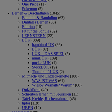
One Piece
(11)
Pokemon
(5)
Lernen & Beschäftigen
(1045)
Bandolo & Bandolino
(63)
Digitales Lernen
(50)
Edurino
(18)
Fit für die Schule
(52)
LERNSTERN
(22)
LÜK
(389)
bambinoLÜK
(86)
LÜK
(87)
LÜK – DAS SPIEL
(5)
miniLÜK
(189)
pocketLÜK
(1)
SteckLÜK
(19)
Tipp-drauf-LÜK
(2)
Mitmach- und Entdeckerhefte
(188)
WAS IST WAS
(61)
Wieso? Weshalb? Warum?
(60)
Quizblöcke
(49)
Schreiben lernen mit Spurrillen
(11)
Tafel, Kreide, Rechenrahmen
(45)
tiptoi
(119)
ÜBEN
(12)