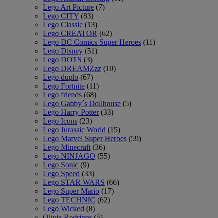
Lego Art Picture
(7)
Lego CITY
(83)
Lego Classic
(13)
Lego CREATOR
(62)
Lego DC Comics Super Heroes
(11)
Lego Disney
(51)
Lego DOTS
(3)
Lego DREAMZzz
(10)
Lego duplo
(67)
Lego Fortnite
(11)
Lego friends
(68)
Lego Gabby´s Dollhouse
(5)
Lego Harry Potter
(33)
Lego Icons
(23)
Lego Jurassic World
(15)
Lego Marvel Super Heroes
(59)
Lego Minecraft
(36)
Lego NINJAGO
(55)
Lego Sonic
(9)
Lego Speed
(33)
Lego STAR WARS
(66)
Lego Super Mario
(17)
Lego TECHNIC
(62)
Lego Wicked
(8)
Olivia Rodrigos
(5)