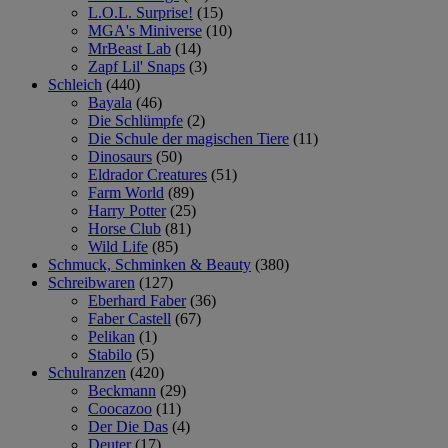
L.O.L. Surprise!
(15)
MGA's Miniverse
(10)
MrBeast Lab
(14)
Zapf Lil' Snaps
(3)
Schleich
(440)
Bayala
(46)
Die Schlümpfe
(2)
Die Schule der magischen Tiere
(11)
Dinosaurs
(50)
Eldrador Creatures
(51)
Farm World
(89)
Harry Potter
(25)
Horse Club
(81)
Wild Life
(85)
Schmuck, Schminken & Beauty
(380)
Schreibwaren
(127)
Eberhard Faber
(36)
Faber Castell
(67)
Pelikan
(1)
Stabilo
(5)
Schulranzen
(420)
Beckmann
(29)
Coocazoo
(11)
Der Die Das
(4)
Deuter
(17)