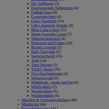
Die ZeitBande
(5)
Drachenschule Nebelsturm
(4)
Fußball-Stars
(8)
Gespensterjäger
(4)
Gregs Tagebuch
(19)
Lillys magische Schuhe
(8)
Mein Lotta-Leben
(31)
Meine Freundin Conni
(7)
Mitternachtskatzen
(4)
Pettersson und Findus
(10)
Racing Legends
(2)
Ruby Fairygale
(5)
Sternenschweif
(43)
Tafiti
(24)
Tiger Warrior
(2)
TKKG Junior
(20)
Vico Drachenbruder
(4)
Whisperworld
(6)
Wildpferde - mutig und frei
(6)
Windwalkers
(2)
Woodwalkers
(6)
Wundermähne
(4)
Märchen & Vorlesegeschichten
(49)
Minibücher
(66)
Pappbilderbücher
(161)