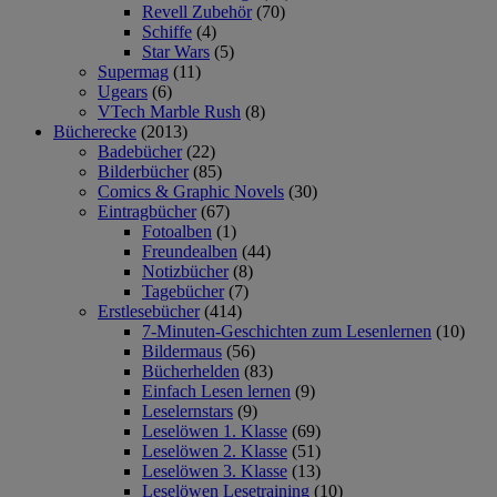
Revell Zubehör
(70)
Schiffe
(4)
Star Wars
(5)
Supermag
(11)
Ugears
(6)
VTech Marble Rush
(8)
Bücherecke
(2013)
Badebücher
(22)
Bilderbücher
(85)
Comics & Graphic Novels
(30)
Eintragbücher
(67)
Fotoalben
(1)
Freundealben
(44)
Notizbücher
(8)
Tagebücher
(7)
Erstlesebücher
(414)
7-Minuten-Geschichten zum Lesenlernen
(10)
Bildermaus
(56)
Bücherhelden
(83)
Einfach Lesen lernen
(9)
Leselernstars
(9)
Leselöwen 1. Klasse
(69)
Leselöwen 2. Klasse
(51)
Leselöwen 3. Klasse
(13)
Leselöwen Lesetraining
(10)