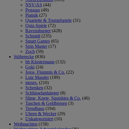
NSV/AS
(44)
Pegasus
(49)
Piatnik
(27)
Quartette & Trumpfspiele
(31)
Quiz-Spiele
(72)
Ravensburger
(428)
Schmidt
(235)
Smart Games
(65)
Spin Master
(17)
Zoch
(59)
Stöberecke
(836)
bb Klostermann
(132)
Goki
(24)
Jojos, Flummis & Co.
(22)
Lutz Mauder
(189)
moses.
(210)
Schenken
(32)
Schlüsselanhänger
(8)
Slime, Knete, Squishies & Co.
(46)
Taschen & Geldbörsen
(3)
Trendhaus
(194)
Uhren & Wecker
(29)
Unkategorisiert
(10)
Weihnachten
(158)