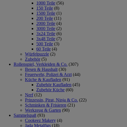
1000 Teile
(56)
150 Teile
(8)
1500 Teile
(1)
200 Teile
(11)
2000 Teile
(4)
3000 Teile
(2)
3x24 Teile
(6)
3x48 Teile
(7)
500 Teile
(3)
60 Teile
(4)
Würfelpuzzle
(2)
Zubehör
(5)
Rollenspiel, Verkleiden & Co.
(307)
Besen & Haushalt
(30)
Feuerwehr, Polizei & Arzt
(44)
Küche & Kaufladen
(91)
Zubehör Kaufladen
(45)
Zubehör Küche
(60)
Nerf
(12)
Prinzessin, Pirat, Ninja & Co.
(22)
Schminken & Frisieren
(21)
Werkzeug & Garten
(90)
Sammelspaß
(93)
Cookeez Makery
(4)
Jada Metalfigs
(18)