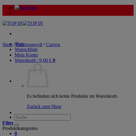
Zum
Inhalt
springen
Shop
Shop
/
Fahrzeugwelt
/
Carrera
Wunschliste
Mein Konto
Warenkorb /
0,00
€
0
Es befinden sich keine Produkte im Warenkorb.
Zurück zum Shop
Suche
nach:
Filter
Produktkategorien
0