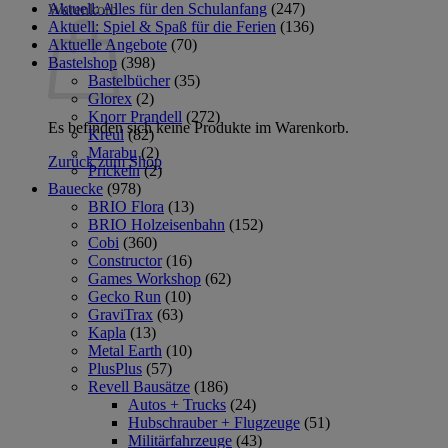
Aktuell: Alles für den Schulanfang
(247)
Warenkorb
Aktuell: Spiel & Spaß für die Ferien
(136)
Aktuelle Angebote
(70)
Bastelshop
(398)
Bastelbücher
(35)
Glorex
(2)
Knorr Prandell
(272)
Es befinden sich keine Produkte im Warenkorb.
Kreul
(82)
Marabu
(2)
Zurück zum Shop
Prickeln
(2)
Bauecke
(978)
BRIO Flora
(13)
BRIO Holzeisenbahn
(152)
Cobi
(360)
Constructor
(16)
Games Workshop
(62)
Gecko Run
(10)
GraviTrax
(63)
Kapla
(13)
Metal Earth
(10)
PlusPlus
(57)
Revell Bausätze
(186)
Autos + Trucks
(24)
Hubschrauber + Flugzeuge
(51)
Militärfahrzeuge
(43)