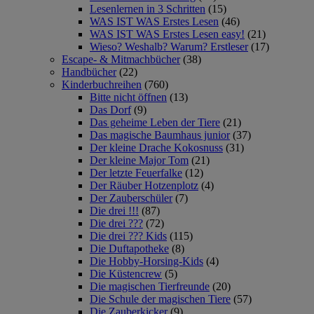
Lesenlernen in 3 Schritten
(15)
WAS IST WAS Erstes Lesen
(46)
WAS IST WAS Erstes Lesen easy!
(21)
Wieso? Weshalb? Warum? Erstleser
(17)
Escape- & Mitmachbücher
(38)
Handbücher
(22)
Kinderbuchreihen
(760)
Bitte nicht öffnen
(13)
Das Dorf
(9)
Das geheime Leben der Tiere
(21)
Das magische Baumhaus junior
(37)
Der kleine Drache Kokosnuss
(31)
Der kleine Major Tom
(21)
Der letzte Feuerfalke
(12)
Der Räuber Hotzenplotz
(4)
Der Zauberschüler
(7)
Die drei !!!
(87)
Die drei ???
(72)
Die drei ??? Kids
(115)
Die Duftapotheke
(8)
Die Hobby-Horsing-Kids
(4)
Die Küstencrew
(5)
Die magischen Tierfreunde
(20)
Die Schule der magischen Tiere
(57)
Die Zauberkicker
(9)