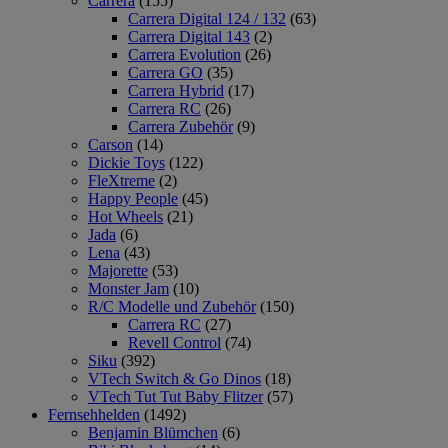
Carrera
(155)
Carrera Digital 124 / 132
(63)
Carrera Digital 143
(2)
Carrera Evolution
(26)
Carrera GO
(35)
Carrera Hybrid
(17)
Carrera RC
(26)
Carrera Zubehör
(9)
Carson
(14)
Dickie Toys
(122)
FleXtreme
(2)
Happy People
(45)
Hot Wheels
(21)
Jada
(6)
Lena
(43)
Majorette
(53)
Monster Jam
(10)
R/C Modelle und Zubehör
(150)
Carrera RC
(27)
Revell Control
(74)
Siku
(392)
VTech Switch & Go Dinos
(18)
VTech Tut Tut Baby Flitzer
(57)
Fernsehhelden
(1492)
Benjamin Blümchen
(6)