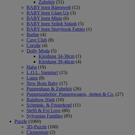
Zubehör
(51)
BABY born Bärenwelt
(12)
BABY born Glam Up
(3)
BABY born Minis
(6)
BABY born Splish Splash
(5)
BABY born Storybook Fairies
(1)
Barbie
(4)
Cave Club
(8)
Corolle
(4)
Dolly Moda
(5)
Kleidung 34-38cm
(1)
Kleidung 39-46cm
(4)
Haba
(19)
L.O.L. Surprise!
(15)
Laura
(8)
New Born Baby
(17)
Puppenhaus & Zubehör
(26)
Puppenzubehör: Puppenwagen, -betten & Co.
(27)
Rainbow High
(10)
Schmink- & Frisierkopf
(11)
Steffi & Evi Love
(80)
Sylvanian Families
(85)
Puzzle
(1069)
3D-Puzzle
(100)
Clementoni
(2)