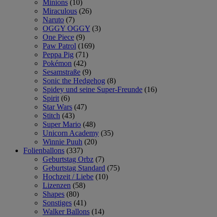
Minions
(10)
Miraculous
(26)
Naruto
(7)
OGGY OGGY
(3)
One Piece
(9)
Paw Patrol
(169)
Peppa Pig
(71)
Pokémon
(42)
Sesamstraße
(9)
Sonic the Hedgehog
(8)
Spidey und seine Super-Freunde
(16)
Spirit
(6)
Star Wars
(47)
Stitch
(43)
Super Mario
(48)
Unicorn Academy
(35)
Winnie Puuh
(20)
Folienballons
(337)
Geburtstag Orbz
(7)
Geburtstag Standard
(75)
Hochzeit / Liebe
(10)
Lizenzen
(58)
Shapes
(80)
Sonstiges
(41)
Walker Ballons
(14)