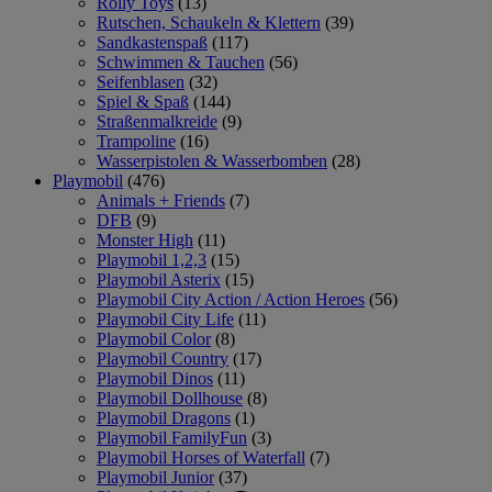
Rolly Toys
(13)
Rutschen, Schaukeln & Klettern
(39)
Sandkastenspaß
(117)
Schwimmen & Tauchen
(56)
Seifenblasen
(32)
Spiel & Spaß
(144)
Straßenmalkreide
(9)
Trampoline
(16)
Wasserpistolen & Wasserbomben
(28)
Playmobil
(476)
Animals + Friends
(7)
DFB
(9)
Monster High
(11)
Playmobil 1,2,3
(15)
Playmobil Asterix
(15)
Playmobil City Action / Action Heroes
(56)
Playmobil City Life
(11)
Playmobil Color
(8)
Playmobil Country
(17)
Playmobil Dinos
(11)
Playmobil Dollhouse
(8)
Playmobil Dragons
(1)
Playmobil FamilyFun
(3)
Playmobil Horses of Waterfall
(7)
Playmobil Junior
(37)