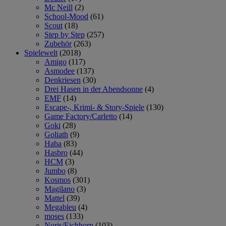
Mc Neill
(2)
School-Mood
(61)
Scout
(18)
Step by Step
(257)
Zubehör
(263)
Spielewelt
(2018)
Amigo
(117)
Asmodee
(137)
Denkriesen
(30)
Drei Hasen in der Abendsonne
(4)
EMF
(14)
Escape-, Krimi- & Story-Spiele
(130)
Game Factory/Carletto
(14)
Goki
(28)
Goliath
(9)
Haba
(83)
Hasbro
(44)
HCM
(3)
Jumbo
(8)
Kosmos
(301)
Magilano
(3)
Mattel
(39)
Megableu
(4)
moses
(133)
Noris/Eichhorn
(103)