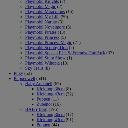
Playmobil Knights
(7)
Playmobil Magic
(2)
Playmobil Miraculous
(15)
Playmobil My Life
(50)
Playmobil Naruto
(3)
Playmobil Novelmore
(6)
Playmobil Pirates
(13)
Playmobil Princess
(5)
Playmobil Princess Magic
(21)
Playmobil Scooby-Doo
(2)
Playmobil Special PLUS/ Friends/ DuoPack
(37)
Playmobil Stunt Show
(1)
Playmobil Wiltopia
(13)
Sky Trails
(8)
Puky
(52)
Puppenwelt
(541)
Baby Annabell
(62)
Kleidung 36cm
(8)
Kleidung 43cm
(32)
Puppen
(11)
Zubehör
(16)
BABY born
(195)
Kleidung 36cm
(17)
Kleidung 43cm
(91)
Puppen
(44)