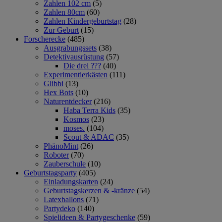
Zahlen 102 cm
(5)
Zahlen 80cm
(60)
Zahlen Kindergeburtstag
(28)
Zur Geburt
(15)
Forscherecke
(485)
Ausgrabungssets
(38)
Detektivausrüstung
(57)
Die drei ???
(40)
Experimentierkästen
(111)
Glibbi
(13)
Hex Bots
(10)
Naturentdecker
(216)
Haba Terra Kids
(35)
Kosmos
(23)
moses.
(104)
Scout & ADAC
(35)
PhänoMint
(26)
Roboter
(70)
Zauberschule
(10)
Geburtstagsparty
(405)
Einladungskarten
(24)
Geburtstagskerzen & -kränze
(54)
Latexballons
(71)
Partydeko
(140)
Spielideen & Partygeschenke
(59)