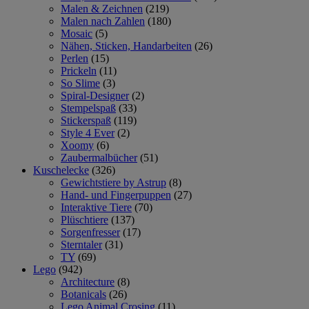
Malen & Zeichnen
(219)
Malen nach Zahlen
(180)
Mosaic
(5)
Nähen, Sticken, Handarbeiten
(26)
Perlen
(15)
Prickeln
(11)
So Slime
(3)
Spiral-Designer
(2)
Stempelspaß
(33)
Stickerspaß
(119)
Style 4 Ever
(2)
Xoomy
(6)
Zaubermalbücher
(51)
Kuschelecke
(326)
Gewichtstiere by Astrup
(8)
Hand- und Fingerpuppen
(27)
Interaktive Tiere
(70)
Plüschtiere
(137)
Sorgenfresser
(17)
Sterntaler
(31)
TY
(69)
Lego
(942)
Architecture
(8)
Botanicals
(26)
Lego Animal Crosing
(11)