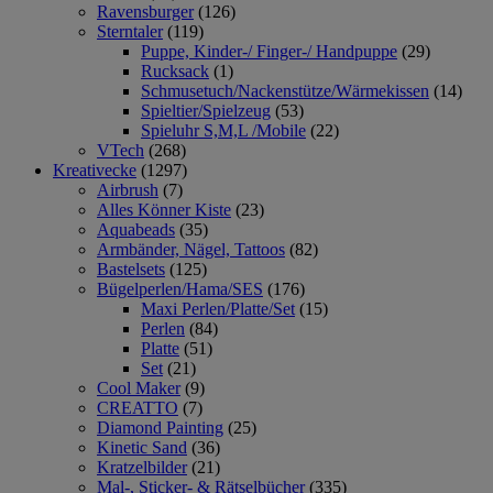
Ravensburger
(126)
Sterntaler
(119)
Puppe, Kinder-/ Finger-/ Handpuppe
(29)
Rucksack
(1)
Schmusetuch/Nackenstütze/Wärmekissen
(14)
Spieltier/Spielzeug
(53)
Spieluhr S,M,L /Mobile
(22)
VTech
(268)
Kreativecke
(1297)
Airbrush
(7)
Alles Könner Kiste
(23)
Aquabeads
(35)
Armbänder, Nägel, Tattoos
(82)
Bastelsets
(125)
Bügelperlen/Hama/SES
(176)
Maxi Perlen/Platte/Set
(15)
Perlen
(84)
Platte
(51)
Set
(21)
Cool Maker
(9)
CREATTO
(7)
Diamond Painting
(25)
Kinetic Sand
(36)
Kratzelbilder
(21)
Mal-, Sticker- & Rätselbücher
(335)