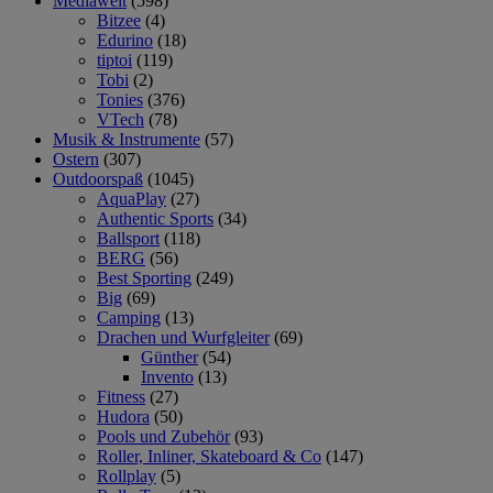
Mediawelt
(598)
Bitzee
(4)
Edurino
(18)
tiptoi
(119)
Tobi
(2)
Tonies
(376)
VTech
(78)
Musik & Instrumente
(57)
Ostern
(307)
Outdoorspaß
(1045)
AquaPlay
(27)
Authentic Sports
(34)
Ballsport
(118)
BERG
(56)
Best Sporting
(249)
Big
(69)
Camping
(13)
Drachen und Wurfgleiter
(69)
Günther
(54)
Invento
(13)
Fitness
(27)
Hudora
(50)
Pools und Zubehör
(93)
Roller, Inliner, Skateboard & Co
(147)
Rollplay
(5)