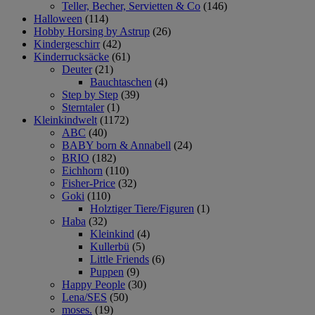
Teller, Becher, Servietten & Co
(146)
Halloween
(114)
Hobby Horsing by Astrup
(26)
Kindergeschirr
(42)
Kinderrucksäcke
(61)
Deuter
(21)
Bauchtaschen
(4)
Step by Step
(39)
Sterntaler
(1)
Kleinkindwelt
(1172)
ABC
(40)
BABY born & Annabell
(24)
BRIO
(182)
Eichhorn
(110)
Fisher-Price
(32)
Goki
(110)
Holztiger Tiere/Figuren
(1)
Haba
(32)
Kleinkind
(4)
Kullerbü
(5)
Little Friends
(6)
Puppen
(9)
Happy People
(30)
Lena/SES
(50)
moses.
(19)