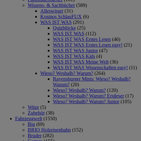
Wissens- & Sachbücher
(589)
Alleswisser
(31)
Kosmos SchlauFUX
(6)
WAS IST WAS
(291)
Quizblöcke
(25)
WAS IST WAS
(112)
WAS IST WAS Erstes Lesen
(46)
WAS IST WAS Erstes Lesen easy!
(21)
WAS IST WAS Junior
(47)
WAS IST WAS Kids
(4)
WAS IST WAS Meine Welt
(36)
WAS IST WAS Wissenschaften easy!
(11)
Wieso? Weshalb? Warum?
(264)
Ravensburger Minis: Wieso? Weshalb?
Warum?
(20)
Wieso? Weshalb? Warum?
(120)
Wieso? Weshalb? Warum? Erstleser
(17)
Wieso? Weshalb? Warum? Junior
(105)
Witze
(5)
Zubehör
(38)
Fahrzeugwelt
(1550)
Big
(69)
BRIO Holzeisenbahn
(152)
Bruder
(282)