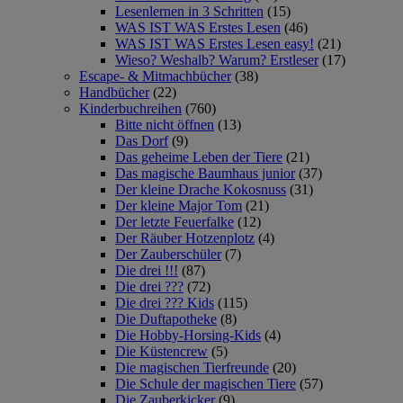
Lesenlernen in 3 Schritten
(15)
WAS IST WAS Erstes Lesen
(46)
WAS IST WAS Erstes Lesen easy!
(21)
Wieso? Weshalb? Warum? Erstleser
(17)
Escape- & Mitmachbücher
(38)
Handbücher
(22)
Kinderbuchreihen
(760)
Bitte nicht öffnen
(13)
Das Dorf
(9)
Das geheime Leben der Tiere
(21)
Das magische Baumhaus junior
(37)
Der kleine Drache Kokosnuss
(31)
Der kleine Major Tom
(21)
Der letzte Feuerfalke
(12)
Der Räuber Hotzenplotz
(4)
Der Zauberschüler
(7)
Die drei !!!
(87)
Die drei ???
(72)
Die drei ??? Kids
(115)
Die Duftapotheke
(8)
Die Hobby-Horsing-Kids
(4)
Die Küstencrew
(5)
Die magischen Tierfreunde
(20)
Die Schule der magischen Tiere
(57)
Die Zauberkicker
(9)