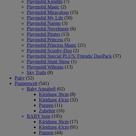
Playmobil Knights
(7)
Playmobil Magic
(2)
Playmobil Miraculous
(15)
Playmobil My Life
(50)
Playmobil Naruto
(3)
Playmobil Novelmore
(6)
Playmobil Pirates
(13)
Playmobil Princess
(5)
Playmobil Princess Magic
(21)
Playmobil Scooby-Doo
(2)
Playmobil Special PLUS/ Friends/ DuoPack
(37)
Playmobil Stunt Show
(1)
Playmobil Wiltopia
(13)
Sky Trails
(8)
Puky
(52)
Puppenwelt
(541)
Baby Annabell
(62)
Kleidung 36cm
(8)
Kleidung 43cm
(32)
Puppen
(11)
Zubehör
(16)
BABY born
(195)
Kleidung 36cm
(17)
Kleidung 43cm
(91)
Puppen
(44)