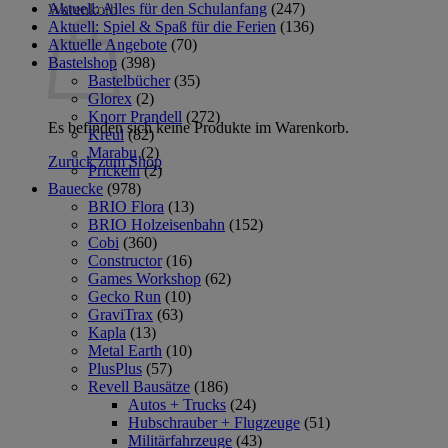
Aktuell: Alles für den Schulanfang
(247)
Warenkorb
Aktuell: Spiel & Spaß für die Ferien
(136)
Aktuelle Angebote
(70)
Bastelshop
(398)
Bastelbücher
(35)
Glorex
(2)
Knorr Prandell
(272)
Es befinden sich keine Produkte im Warenkorb.
Kreul
(82)
Marabu
(2)
Zurück zum Shop
Prickeln
(2)
Bauecke
(978)
BRIO Flora
(13)
BRIO Holzeisenbahn
(152)
Cobi
(360)
Constructor
(16)
Games Workshop
(62)
Gecko Run
(10)
GraviTrax
(63)
Kapla
(13)
Metal Earth
(10)
PlusPlus
(57)
Revell Bausätze
(186)
Autos + Trucks
(24)
Hubschrauber + Flugzeuge
(51)
Militärfahrzeuge
(43)