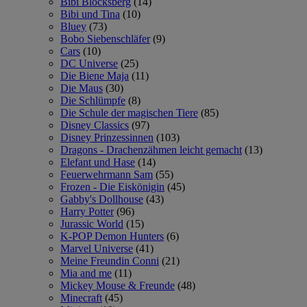
Bibi Blocksberg
(14)
Bibi und Tina
(10)
Bluey
(73)
Bobo Siebenschläfer
(9)
Cars
(10)
DC Universe
(25)
Die Biene Maja
(11)
Die Maus
(30)
Die Schlümpfe
(8)
Die Schule der magischen Tiere
(85)
Disney Classics
(97)
Disney Prinzessinnen
(103)
Dragons - Drachenzähmen leicht gemacht
(13)
Elefant und Hase
(14)
Feuerwehrmann Sam
(55)
Frozen - Die Eiskönigin
(45)
Gabby's Dollhouse
(43)
Harry Potter
(96)
Jurassic World
(15)
K-POP Demon Hunters
(6)
Marvel Universe
(41)
Meine Freundin Conni
(21)
Mia and me
(11)
Mickey Mouse & Freunde
(48)
Minecraft
(45)