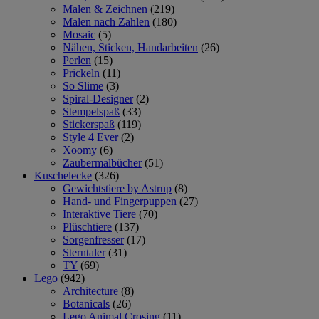
Malen & Zeichnen
(219)
Malen nach Zahlen
(180)
Mosaic
(5)
Nähen, Sticken, Handarbeiten
(26)
Perlen
(15)
Prickeln
(11)
So Slime
(3)
Spiral-Designer
(2)
Stempelspaß
(33)
Stickerspaß
(119)
Style 4 Ever
(2)
Xoomy
(6)
Zaubermalbücher
(51)
Kuschelecke
(326)
Gewichtstiere by Astrup
(8)
Hand- und Fingerpuppen
(27)
Interaktive Tiere
(70)
Plüschtiere
(137)
Sorgenfresser
(17)
Sterntaler
(31)
TY
(69)
Lego
(942)
Architecture
(8)
Botanicals
(26)
Lego Animal Crosing
(11)