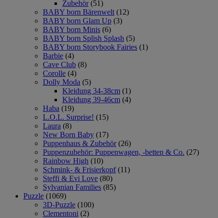
Zubehör
(51)
BABY born Bärenwelt
(12)
BABY born Glam Up
(3)
BABY born Minis
(6)
BABY born Splish Splash
(5)
BABY born Storybook Fairies
(1)
Barbie
(4)
Cave Club
(8)
Corolle
(4)
Dolly Moda
(5)
Kleidung 34-38cm
(1)
Kleidung 39-46cm
(4)
Haba
(19)
L.O.L. Surprise!
(15)
Laura
(8)
New Born Baby
(17)
Puppenhaus & Zubehör
(26)
Puppenzubehör: Puppenwagen, -betten & Co.
(27)
Rainbow High
(10)
Schmink- & Frisierkopf
(11)
Steffi & Evi Love
(80)
Sylvanian Families
(85)
Puzzle
(1069)
3D-Puzzle
(100)
Clementoni
(2)