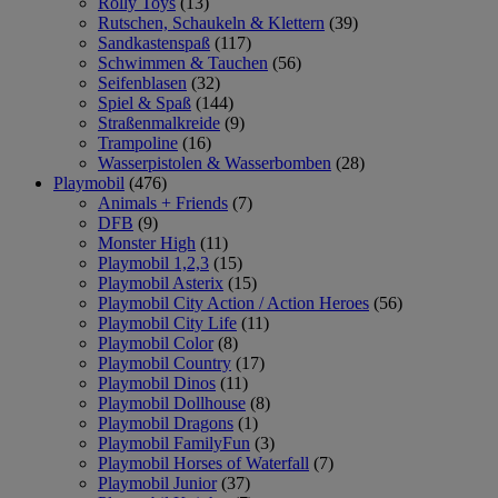
Rolly Toys
(13)
Rutschen, Schaukeln & Klettern
(39)
Sandkastenspaß
(117)
Schwimmen & Tauchen
(56)
Seifenblasen
(32)
Spiel & Spaß
(144)
Straßenmalkreide
(9)
Trampoline
(16)
Wasserpistolen & Wasserbomben
(28)
Playmobil
(476)
Animals + Friends
(7)
DFB
(9)
Monster High
(11)
Playmobil 1,2,3
(15)
Playmobil Asterix
(15)
Playmobil City Action / Action Heroes
(56)
Playmobil City Life
(11)
Playmobil Color
(8)
Playmobil Country
(17)
Playmobil Dinos
(11)
Playmobil Dollhouse
(8)
Playmobil Dragons
(1)
Playmobil FamilyFun
(3)
Playmobil Horses of Waterfall
(7)
Playmobil Junior
(37)