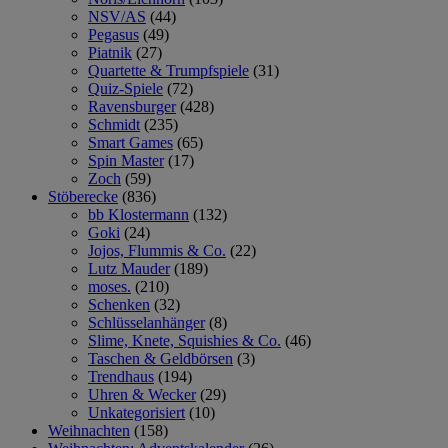
NSV/AS
(44)
Pegasus
(49)
Piatnik
(27)
Quartette & Trumpfspiele
(31)
Quiz-Spiele
(72)
Ravensburger
(428)
Schmidt
(235)
Smart Games
(65)
Spin Master
(17)
Zoch
(59)
Stöberecke
(836)
bb Klostermann
(132)
Goki
(24)
Jojos, Flummis & Co.
(22)
Lutz Mauder
(189)
moses.
(210)
Schenken
(32)
Schlüsselanhänger
(8)
Slime, Knete, Squishies & Co.
(46)
Taschen & Geldbörsen
(3)
Trendhaus
(194)
Uhren & Wecker
(29)
Unkategorisiert
(10)
Weihnachten
(158)