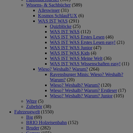
Wissens- & Sachbücher
(589)
Alleswisser
(31)
Kosmos SchlauFUX
(6)
WAS IST WAS
(291)
Quizblöcke
(25)
WAS IST WAS
(112)
WAS IST WAS Erstes Lesen
(46)
WAS IST WAS Erstes Lesen easy!
(21)
WAS IST WAS Junior
(47)
WAS IST WAS Kids
(4)
WAS IST WAS Meine Welt
(36)
WAS IST WAS Wissenschaften easy!
(11)
Wieso? Weshalb? Warum?
(264)
Ravensburger Minis: Wieso? Weshalb?
Warum?
(20)
Wieso? Weshalb? Warum?
(120)
Wieso? Weshalb? Warum? Erstleser
(17)
Wieso? Weshalb? Warum? Junior
(105)
Witze
(5)
Zubehör
(38)
Fahrzeugwelt
(1550)
Big
(69)
BRIO Holzeisenbahn
(152)
Bruder
(282)