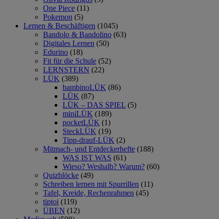
One Piece
(11)
Pokemon
(5)
Lernen & Beschäftigen
(1045)
Bandolo & Bandolino
(63)
Digitales Lernen
(50)
Edurino
(18)
Fit für die Schule
(52)
LERNSTERN
(22)
LÜK
(389)
bambinoLÜK
(86)
LÜK
(87)
LÜK – DAS SPIEL
(5)
miniLÜK
(189)
pocketLÜK
(1)
SteckLÜK
(19)
Tipp-drauf-LÜK
(2)
Mitmach- und Entdeckerhefte
(188)
WAS IST WAS
(61)
Wieso? Weshalb? Warum?
(60)
Quizblöcke
(49)
Schreiben lernen mit Spurrillen
(11)
Tafel, Kreide, Rechenrahmen
(45)
tiptoi
(119)
ÜBEN
(12)