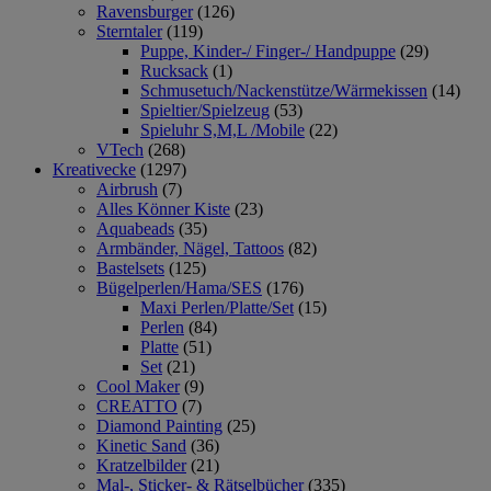
Ravensburger
(126)
Sterntaler
(119)
Puppe, Kinder-/ Finger-/ Handpuppe
(29)
Rucksack
(1)
Schmusetuch/Nackenstütze/Wärmekissen
(14)
Spieltier/Spielzeug
(53)
Spieluhr S,M,L /Mobile
(22)
VTech
(268)
Kreativecke
(1297)
Airbrush
(7)
Alles Könner Kiste
(23)
Aquabeads
(35)
Armbänder, Nägel, Tattoos
(82)
Bastelsets
(125)
Bügelperlen/Hama/SES
(176)
Maxi Perlen/Platte/Set
(15)
Perlen
(84)
Platte
(51)
Set
(21)
Cool Maker
(9)
CREATTO
(7)
Diamond Painting
(25)
Kinetic Sand
(36)
Kratzelbilder
(21)
Mal-, Sticker- & Rätselbücher
(335)