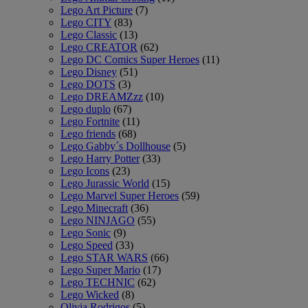
Lego Art Picture
(7)
Lego CITY
(83)
Lego Classic
(13)
Lego CREATOR
(62)
Lego DC Comics Super Heroes
(11)
Lego Disney
(51)
Lego DOTS
(3)
Lego DREAMZzz
(10)
Lego duplo
(67)
Lego Fortnite
(11)
Lego friends
(68)
Lego Gabby´s Dollhouse
(5)
Lego Harry Potter
(33)
Lego Icons
(23)
Lego Jurassic World
(15)
Lego Marvel Super Heroes
(59)
Lego Minecraft
(36)
Lego NINJAGO
(55)
Lego Sonic
(9)
Lego Speed
(33)
Lego STAR WARS
(66)
Lego Super Mario
(17)
Lego TECHNIC
(62)
Lego Wicked
(8)
Olivia Rodrigos
(5)