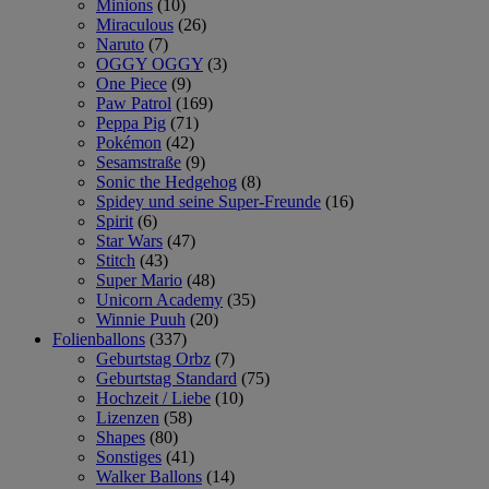
Minions
(10)
Miraculous
(26)
Naruto
(7)
OGGY OGGY
(3)
One Piece
(9)
Paw Patrol
(169)
Peppa Pig
(71)
Pokémon
(42)
Sesamstraße
(9)
Sonic the Hedgehog
(8)
Spidey und seine Super-Freunde
(16)
Spirit
(6)
Star Wars
(47)
Stitch
(43)
Super Mario
(48)
Unicorn Academy
(35)
Winnie Puuh
(20)
Folienballons
(337)
Geburtstag Orbz
(7)
Geburtstag Standard
(75)
Hochzeit / Liebe
(10)
Lizenzen
(58)
Shapes
(80)
Sonstiges
(41)
Walker Ballons
(14)