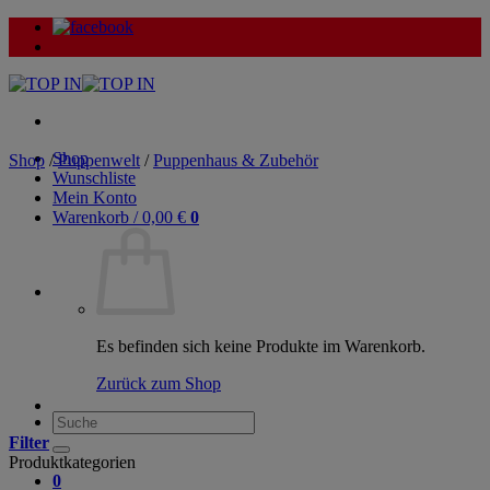
Zum
Inhalt
springen
Shop
Shop
/
Puppenwelt
/
Puppenhaus & Zubehör
Wunschliste
Mein Konto
Warenkorb /
0,00
€
0
Es befinden sich keine Produkte im Warenkorb.
Zurück zum Shop
Suche
nach:
Filter
Produktkategorien
0