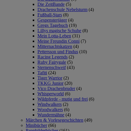
Die ZeitBande
(5)
Drachenschule Nebelsturm
(4)
Fußball-Stars
(8)
Gespensterjäger
(4)
Gregs Tagebuch
(19)
Lillys magische Schuhe
(8)
Mein Lotta-Leben
(31)
Meine Freundin Conni
(7)
Mitternachtskatzen
(4)
Pettersson und Findus
(10)
Racing Legends
(2)
Ruby Fairygale
(5)
Sternenschweif
(43)
Tafiti
(24)
Tiger Warrior
(2)
TKKG Junior
(20)
Vico Drachenbruder
(4)
Whisperworld
(6)
Wildpferde - mutig und frei
(6)
Windwalkers
(2)
Woodwalkers
(6)
Wundermähne
(4)
Märchen & Vorlesegeschichten
(49)
Minibücher
(66)
Pappbilderbücher
(161)