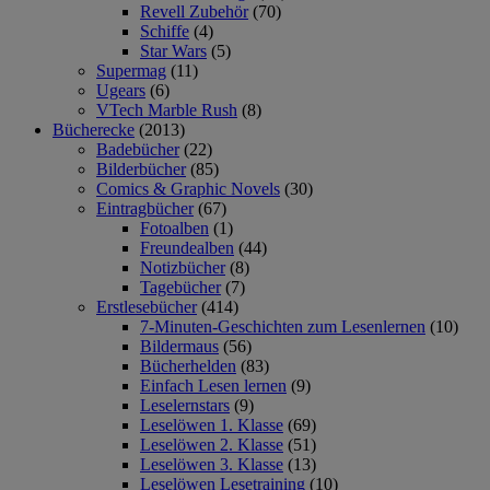
Revell Zubehör
(70)
Schiffe
(4)
Star Wars
(5)
Supermag
(11)
Ugears
(6)
VTech Marble Rush
(8)
Bücherecke
(2013)
Badebücher
(22)
Bilderbücher
(85)
Comics & Graphic Novels
(30)
Eintragbücher
(67)
Fotoalben
(1)
Freundealben
(44)
Notizbücher
(8)
Tagebücher
(7)
Erstlesebücher
(414)
7-Minuten-Geschichten zum Lesenlernen
(10)
Bildermaus
(56)
Bücherhelden
(83)
Einfach Lesen lernen
(9)
Leselernstars
(9)
Leselöwen 1. Klasse
(69)
Leselöwen 2. Klasse
(51)
Leselöwen 3. Klasse
(13)
Leselöwen Lesetraining
(10)