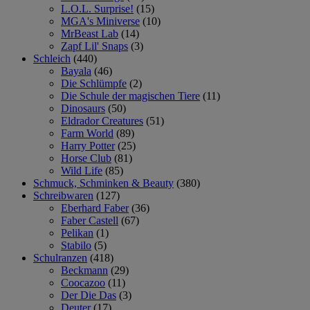
L.O.L. Surprise!
(15)
MGA's Miniverse
(10)
MrBeast Lab
(14)
Zapf Lil' Snaps
(3)
Schleich
(440)
Bayala
(46)
Die Schlümpfe
(2)
Die Schule der magischen Tiere
(11)
Dinosaurs
(50)
Eldrador Creatures
(51)
Farm World
(89)
Harry Potter
(25)
Horse Club
(81)
Wild Life
(85)
Schmuck, Schminken & Beauty
(380)
Schreibwaren
(127)
Eberhard Faber
(36)
Faber Castell
(67)
Pelikan
(1)
Stabilo
(5)
Schulranzen
(418)
Beckmann
(29)
Coocazoo
(11)
Der Die Das
(3)
Deuter
(17)