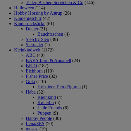
Teller, Becher, Servietten & Co
(146)
Halloween
(114)
Hobby Horsing by Astrup
(26)
Kindergeschirr
(42)
Kinderrucksäcke
(61)
Deuter
(21)
Bauchtaschen
(4)
Step by Step
(39)
Sterntaler
(1)
Kleinkindwelt
(1172)
ABC
(40)
BABY born & Annabell
(24)
BRIO
(182)
Eichhorn
(110)
Fisher-Price
(32)
Goki
(110)
Holztiger Tiere/Figuren
(1)
Haba
(32)
Kleinkind
(4)
Kullerbü
(5)
Little Friends
(6)
Puppen
(9)
Happy People
(30)
Lena/SES
(50)
moses.
(19)