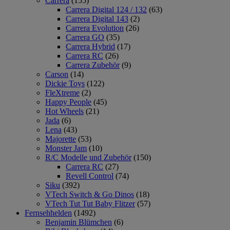
Carrera
(155)
Carrera Digital 124 / 132
(63)
Carrera Digital 143
(2)
Carrera Evolution
(26)
Carrera GO
(35)
Carrera Hybrid
(17)
Carrera RC
(26)
Carrera Zubehör
(9)
Carson
(14)
Dickie Toys
(122)
FleXtreme
(2)
Happy People
(45)
Hot Wheels
(21)
Jada
(6)
Lena
(43)
Majorette
(53)
Monster Jam
(10)
R/C Modelle und Zubehör
(150)
Carrera RC
(27)
Revell Control
(74)
Siku
(392)
VTech Switch & Go Dinos
(18)
VTech Tut Tut Baby Flitzer
(57)
Fernsehhelden
(1492)
Benjamin Blümchen
(6)