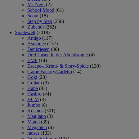
Mc Neill
(2)
School-Mood
(61)
Scout
(18)
Step by Step
(256)
Zubehör
(262)
Spielewelt
(2018)
Amigo
(117)
Asmodee
(137)
Denkriesen
(30)
Drei Hasen in der Abendsonne
(4)
EMF
(14)
Escape-, Krimi- & Story-Spiele
(130)
Game Factory/Carletto
(14)
Goki
(28)
Goliath
(9)
Haba
(83)
Hasbro
(44)
HCM
(3)
Jumbo
(8)
Kosmos
(301)
Magilano
(3)
Mattel
(39)
Megableu
(4)
moses
(133)
Noris/Eichhorn
(103)