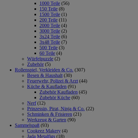
1000 Teile
(56)
150 Teile
(8)
1500 Teile
(1)
200 Teile
(11)
2000 Teile
(4)
3000 Teile
(2)
3x24 Teile
(6)
3x48 Teile
(7)
500 Teile
(3)
60 Teile
(4)
Würfelpuzzle
(2)
Zubehör
(5)
Rollenspiel, Verkleiden & Co.
(307)
Besen & Haushalt
(30)
Feuerwehr, Polizei & Arzt
(44)
Küche & Kaufladen
(91)
Zubehör Kaufladen
(45)
Zubehör Küche
(60)
Nerf
(12)
Prinzessin, Pirat, Ninja & Co.
(22)
Schminken & Frisieren
(21)
Werkzeug & Garten
(90)
Sammelspaß
(93)
Cookeez Makery
(4)
Jada Metalfigs
(18)