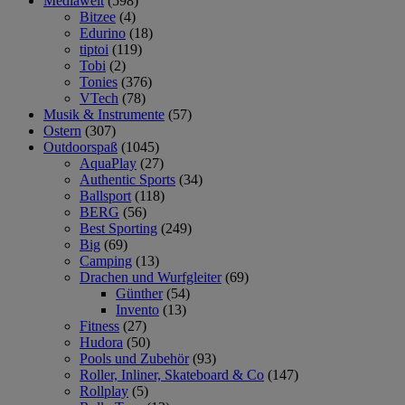
Mediawelt
(598)
Bitzee
(4)
Edurino
(18)
tiptoi
(119)
Tobi
(2)
Tonies
(376)
VTech
(78)
Musik & Instrumente
(57)
Ostern
(307)
Outdoorspaß
(1045)
AquaPlay
(27)
Authentic Sports
(34)
Ballsport
(118)
BERG
(56)
Best Sporting
(249)
Big
(69)
Camping
(13)
Drachen und Wurfgleiter
(69)
Günther
(54)
Invento
(13)
Fitness
(27)
Hudora
(50)
Pools und Zubehör
(93)
Roller, Inliner, Skateboard & Co
(147)
Rollplay
(5)