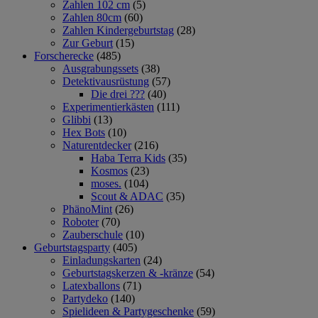
Zahlen 102 cm
(5)
Zahlen 80cm
(60)
Zahlen Kindergeburtstag
(28)
Zur Geburt
(15)
Forscherecke
(485)
Ausgrabungssets
(38)
Detektivausrüstung
(57)
Die drei ???
(40)
Experimentierkästen
(111)
Glibbi
(13)
Hex Bots
(10)
Naturentdecker
(216)
Haba Terra Kids
(35)
Kosmos
(23)
moses.
(104)
Scout & ADAC
(35)
PhänoMint
(26)
Roboter
(70)
Zauberschule
(10)
Geburtstagsparty
(405)
Einladungskarten
(24)
Geburtstagskerzen & -kränze
(54)
Latexballons
(71)
Partydeko
(140)
Spielideen & Partygeschenke
(59)