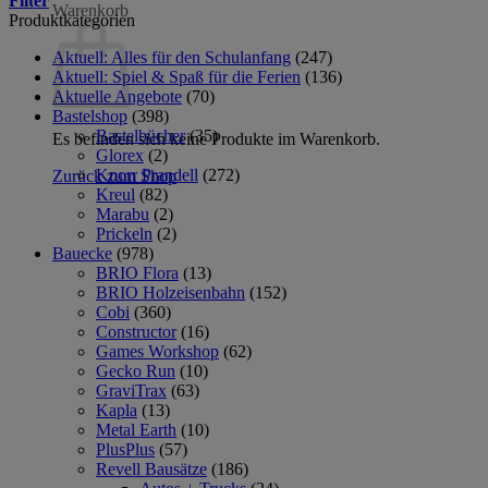
Filter
Warenkorb
Produktkategorien
Aktuell: Alles für den Schulanfang
(247)
Aktuell: Spiel & Spaß für die Ferien
(136)
Aktuelle Angebote
(70)
Bastelshop
(398)
Bastelbücher
(35)
Es befinden sich keine Produkte im Warenkorb.
Glorex
(2)
Knorr Prandell
(272)
Zurück zum Shop
Kreul
(82)
Marabu
(2)
Prickeln
(2)
Bauecke
(978)
BRIO Flora
(13)
BRIO Holzeisenbahn
(152)
Cobi
(360)
Constructor
(16)
Games Workshop
(62)
Gecko Run
(10)
GraviTrax
(63)
Kapla
(13)
Metal Earth
(10)
PlusPlus
(57)
Revell Bausätze
(186)