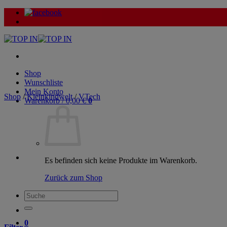
Zum
Inhalt
springen
Shop
Wunschliste
Mein Konto
Shop
/
Kleinkindwelt
/
VTech
Warenkorb /
0,00
€
0
Es befinden sich keine Produkte im Warenkorb.
Zurück zum Shop
Suche
nach:
0