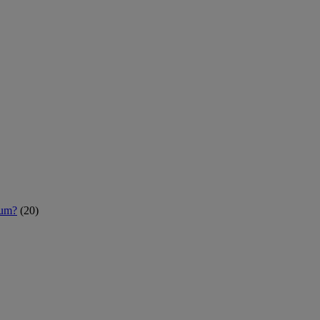
rum?
(20)