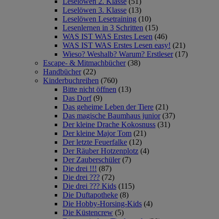
Leselöwen 2. Klasse
(51)
Leselöwen 3. Klasse
(13)
Leselöwen Lesetraining
(10)
Lesenlernen in 3 Schritten
(15)
WAS IST WAS Erstes Lesen
(46)
WAS IST WAS Erstes Lesen easy!
(21)
Wieso? Weshalb? Warum? Erstleser
(17)
Escape- & Mitmachbücher
(38)
Handbücher
(22)
Kinderbuchreihen
(760)
Bitte nicht öffnen
(13)
Das Dorf
(9)
Das geheime Leben der Tiere
(21)
Das magische Baumhaus junior
(37)
Der kleine Drache Kokosnuss
(31)
Der kleine Major Tom
(21)
Der letzte Feuerfalke
(12)
Der Räuber Hotzenplotz
(4)
Der Zauberschüler
(7)
Die drei !!!
(87)
Die drei ???
(72)
Die drei ??? Kids
(115)
Die Duftapotheke
(8)
Die Hobby-Horsing-Kids
(4)
Die Küstencrew
(5)