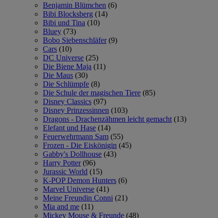
Benjamin Blümchen
(6)
Bibi Blocksberg
(14)
Bibi und Tina
(10)
Bluey
(73)
Bobo Siebenschläfer
(9)
Cars
(10)
DC Universe
(25)
Die Biene Maja
(11)
Die Maus
(30)
Die Schlümpfe
(8)
Die Schule der magischen Tiere
(85)
Disney Classics
(97)
Disney Prinzessinnen
(103)
Dragons - Drachenzähmen leicht gemacht
(13)
Elefant und Hase
(14)
Feuerwehrmann Sam
(55)
Frozen - Die Eiskönigin
(45)
Gabby's Dollhouse
(43)
Harry Potter
(96)
Jurassic World
(15)
K-POP Demon Hunters
(6)
Marvel Universe
(41)
Meine Freundin Conni
(21)
Mia and me
(11)
Mickey Mouse & Freunde
(48)