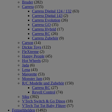
Bruder
(282)
Carrera
(155)
Carrera Digital 124 / 132
(63)
Carrera Digital 143
(2)
Carrera Evolution
(26)
Carrera GO
(35)
Carrera Hybrid
(17)
Carrera RC
(26)
Carrera Zubehör
(9)
Carson
(14)
Dickie Toys
(122)
FleXtreme
(2)
Happy People
(45)
Hot Wheels
(21)
Jada
(6)
Lena
(43)
Majorette
(53)
Monster Jam
(10)
R/C Modelle und Zubehör
(150)
Carrera RC
(27)
Revell Control
(74)
Siku
(392)
VTech Switch & Go Dinos
(18)
VTech Tut Tut Baby Flitzer
(57)
Fernsehhelden
(1492)