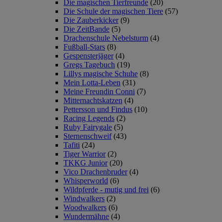
Die magischen Tierfreunde
(20)
Die Schule der magischen Tiere
(57)
Die Zauberkicker
(9)
Die ZeitBande
(5)
Drachenschule Nebelsturm
(4)
Fußball-Stars
(8)
Gespensterjäger
(4)
Gregs Tagebuch
(19)
Lillys magische Schuhe
(8)
Mein Lotta-Leben
(31)
Meine Freundin Conni
(7)
Mitternachtskatzen
(4)
Pettersson und Findus
(10)
Racing Legends
(2)
Ruby Fairygale
(5)
Sternenschweif
(43)
Tafiti
(24)
Tiger Warrior
(2)
TKKG Junior
(20)
Vico Drachenbruder
(4)
Whisperworld
(6)
Wildpferde - mutig und frei
(6)
Windwalkers
(2)
Woodwalkers
(6)
Wundermähne
(4)