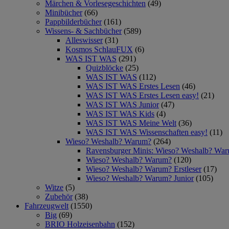
Märchen & Vorlesegeschichten
(49)
Minibücher
(66)
Pappbilderbücher
(161)
Wissens- & Sachbücher
(589)
Alleswisser
(31)
Kosmos SchlauFUX
(6)
WAS IST WAS
(291)
Quizblöcke
(25)
WAS IST WAS
(112)
WAS IST WAS Erstes Lesen
(46)
WAS IST WAS Erstes Lesen easy!
(21)
WAS IST WAS Junior
(47)
WAS IST WAS Kids
(4)
WAS IST WAS Meine Welt
(36)
WAS IST WAS Wissenschaften easy!
(11)
Wieso? Weshalb? Warum?
(264)
Ravensburger Minis: Wieso? Weshalb? Wa
Wieso? Weshalb? Warum?
(120)
Wieso? Weshalb? Warum? Erstleser
(17)
Wieso? Weshalb? Warum? Junior
(105)
Witze
(5)
Zubehör
(38)
Fahrzeugwelt
(1550)
Big
(69)
BRIO Holzeisenbahn
(152)