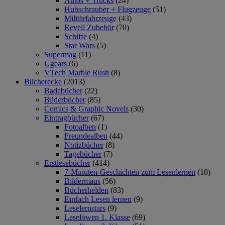
Autos + Trucks
(24)
Hubschrauber + Flugzeuge
(51)
Militärfahrzeuge
(43)
Revell Zubehör
(70)
Schiffe
(4)
Star Wars
(5)
Supermag
(11)
Ugears
(6)
VTech Marble Rush
(8)
Bücherecke
(2013)
Badebücher
(22)
Bilderbücher
(85)
Comics & Graphic Novels
(30)
Eintragbücher
(67)
Fotoalben
(1)
Freundealben
(44)
Notizbücher
(8)
Tagebücher
(7)
Erstlesebücher
(414)
7-Minuten-Geschichten zum Lesenlernen
(10)
Bildermaus
(56)
Bücherhelden
(83)
Einfach Lesen lernen
(9)
Leselernstars
(9)
Leselöwen 1. Klasse
(69)