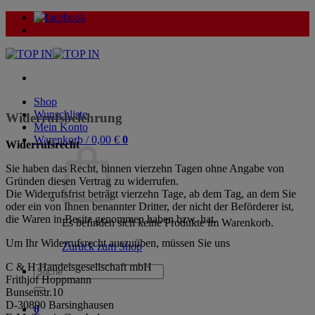
Zum
Inhalt
springen
Shop
Wunschliste
Widerrufsbelehrung
Mein Konto
Warenkorb /
0,00
€
0
Widerrufsrecht
Sie haben das Recht, binnen vierzehn Tagen ohne Angabe von
Gründen diesen Vertrag zu widerrufen.
Die Widerrufsfrist beträgt vierzehn Tage, ab dem Tag, an dem Sie
oder ein von Ihnen benannter Dritter, der nicht der Beförderer ist,
die Waren in Besitz genommen haben bzw. hat.
Es befinden sich keine Produkte im Warenkorb.
Um Ihr Widerrufsrecht auszuüben, müssen Sie uns
Zurück zum Shop
C & H Handelsgesellschaft mbH
Suche
Frithjof Hoppmann
nach:
Bunsenstr.10
D-30890 Barsinghausen
0