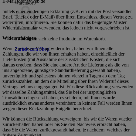
E-Mail topin@web.de
Warenkorb
mittels einer eindeutigen Erklärung (z.B. ein mit der Post versandter
Brief, Telefax oder E-Mail) über Ihren Entschluss, diesen Vertrag zu
widerrufen, informieren. Sie können dafür das beigefügte Muster-
Widerrufsformular verwenden, das jedoch nicht vorgeschrieben ist.
Widerrufsfolgen
Es befinden sich keine Produkte im Warenkorb.
Wenn Sie diesen Vertrag widerrufen, haben wir Ihnen alle
Zurück zum Shop
Zahlungen, die wir von Ihnen erhalten haben, einschließlich der
Lieferkosten (mit Ausnahme der zusätzlichen Kosten, die sich
daraus ergeben, dass Sie eine andere Art der Lieferung als die von
uns angebotene, günstigste Standardlieferung gewählt haben),
unverzüglich und spätestens binnen vierzehn Tagen ab dem Tag
zurückzuzahlen, an dem die Mitteilung über Ihren Widerruf dieses
Vertrags bei uns eingegangen ist. Für diese Rückzahlung verwenden
wir dasselbe Zahlungsmittel, das Sie bei der ursprünglichen
Transaktion eingesetzt haben, es sei denn, mit Ihnen wurde
ausdrücklich etwas anderes vereinbart; in keinem Fall werden Ihnen
wegen dieser Rückzahlung Entgelte berechnet.
Wir können die Rückzahlung verweigern, bis wir die Waren wieder
zurückerhalten haben oder bis Sie den Nachweis erbracht haben,
dass Sie die Waren zurückgesandt haben, je nachdem, welches der
frühere Zeitpunkt ist.