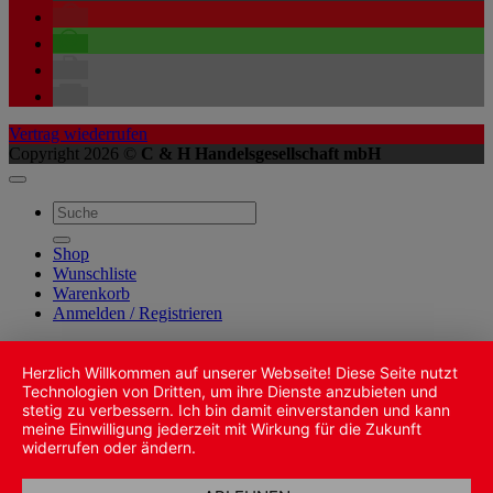
Vertrag wiederrufen
Copyright 2026 ©
C & H Handelsgesellschaft mbH
Suche
nach:
Shop
Wunschliste
Warenkorb
Anmelden / Registrieren
Herzlich Willkommen auf unserer Webseite! Diese Seite nutzt
Technologien von Dritten, um ihre Dienste anzubieten und
stetig zu verbessern. Ich bin damit einverstanden und kann
meine Einwilligung jederzeit mit Wirkung für die Zukunft
widerrufen oder ändern.