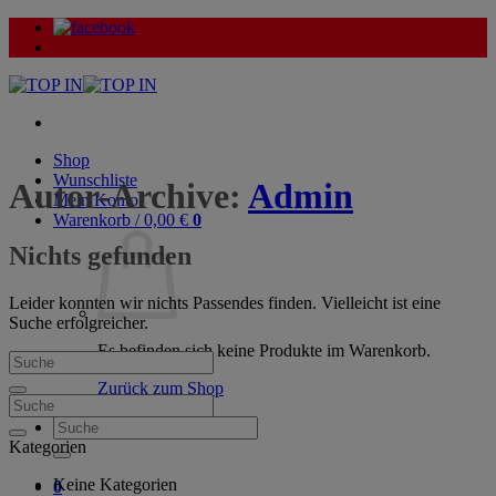
Zum
Inhalt
springen
Shop
Wunschliste
Autor-Archive:
Admin
Mein Konto
Warenkorb /
0,00
€
0
Nichts gefunden
Leider konnten wir nichts Passendes finden. Vielleicht ist eine
Suche erfolgreicher.
Es befinden sich keine Produkte im Warenkorb.
Zurück zum Shop
Suche
nach:
Kategorien
Keine Kategorien
0