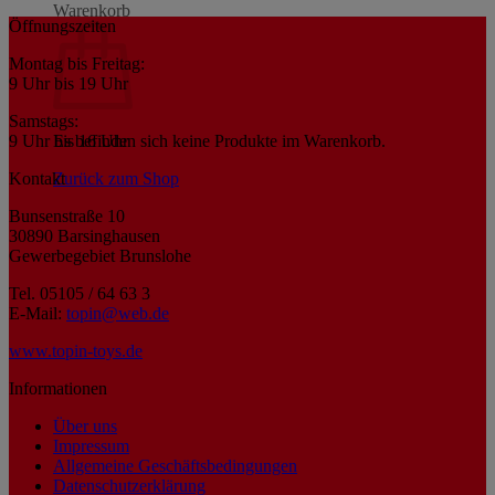
Warenkorb
Öffnungszeiten
Montag bis Freitag:
9 Uhr bis 19 Uhr
Samstags:
9 Uhr bis 16 Uhr
Es befinden sich keine Produkte im Warenkorb.
Kontakt
Zurück zum Shop
Bunsenstraße 10
30890 Barsinghausen
Gewerbegebiet Brunslohe
Tel. 05105 / 64 63 3
E-Mail:
topin@web.de
www.topin-toys.de
Informationen
Über uns
Impressum
Allgemeine Geschäftsbedingungen
Datenschutzerklärung