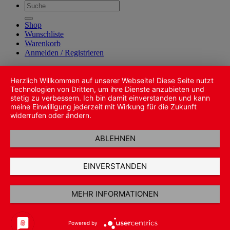
Suche
nach:
Shop
Wunschliste
Warenkorb
Anmelden / Registrieren
Herzlich Willkommen auf unserer Webseite! Diese Seite nutzt
Technologien von Dritten, um ihre Dienste anzubieten und
stetig zu verbessern. Ich bin damit einverstanden und kann
meine Einwilligung jederzeit mit Wirkung für die Zukunft
widerrufen oder ändern.
ABLEHNEN
EINVERSTANDEN
MEHR INFORMATIONEN
Powered by