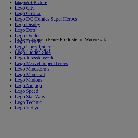
Lego Art Picture
Warenkorb
Lego City
Lego Creator
Lego DC Comics Super Heroes
Lego Disney
Lego Dots
Lego Duplo
Es befinden sich keine Produkte im Warenkorb.
Lego Friends
Lego Harry Potter
Zurück zum Shop
Lego Hidden Side
Lego Jurassic World
Lego Marvel Super Heroes
Lego Mindstorms
Lego Minecraft
Lego Minions
Lego Ninjago
Lego Speed
Lego Star Wars
Lego Technic
Lego Vidiyo