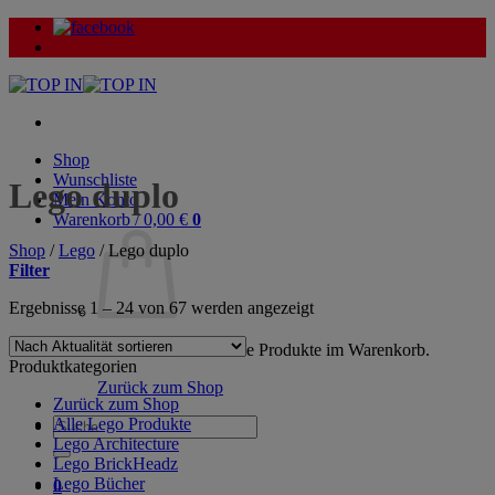
Zum
Inhalt
springen
Shop
Wunschliste
Lego duplo
Mein Konto
Warenkorb /
0,00
€
0
Shop
/
Lego
/
Lego duplo
Filter
Nach
Ergebnisse 1 – 24 von 67 werden angezeigt
Aktualität
sortiert
Es befinden sich keine Produkte im Warenkorb.
Produktkategorien
Zurück zum Shop
Zurück zum Shop
Alle Lego Produkte
Suche
Lego Architecture
nach:
Lego BrickHeadz
Lego Bücher
0