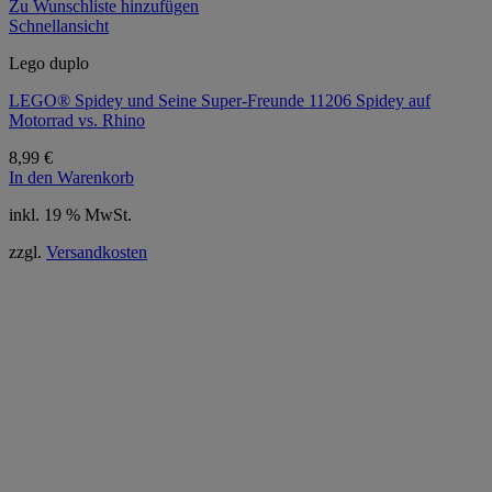
Zu Wunschliste hinzufügen
Schnellansicht
Lego duplo
LEGO® Spidey und Seine Super-Freunde 11206 Spidey auf
Motorrad vs. Rhino
8,99
€
In den Warenkorb
inkl. 19 % MwSt.
zzgl.
Versandkosten