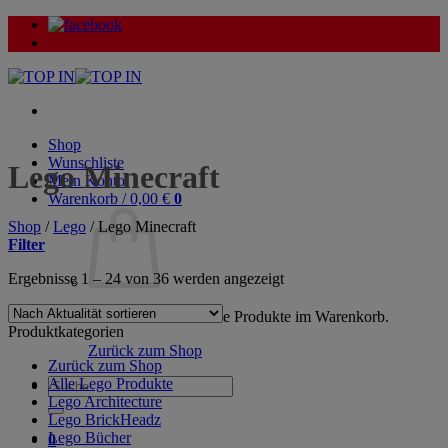
Zum
Inhalt
springen
Shop
Wunschliste
Lego Minecraft
Mein Konto
Warenkorb /
0,00
€
0
Shop
/
Lego
/
Lego Minecraft
Filter
Nach
Ergebnisse 1 – 24 von 36 werden angezeigt
Aktualität
sortiert
Es befinden sich keine Produkte im Warenkorb.
Produktkategorien
Zurück zum Shop
Zurück zum Shop
Alle Lego Produkte
Suche
Lego Architecture
nach:
Lego BrickHeadz
Lego Bücher
0