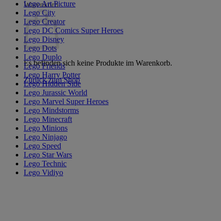
Lego Art Picture
Warenkorb
Lego City
Lego Creator
Lego DC Comics Super Heroes
Lego Disney
Lego Dots
Lego Duplo
Es befinden sich keine Produkte im Warenkorb.
Lego Friends
Lego Harry Potter
Zurück zum Shop
Lego Hidden Side
Lego Jurassic World
Lego Marvel Super Heroes
Lego Mindstorms
Lego Minecraft
Lego Minions
Lego Ninjago
Lego Speed
Lego Star Wars
Lego Technic
Lego Vidiyo