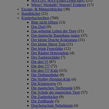
WAS IST WAS Erstes Lesen easy!
(21)
Wieso? Weshalb? Warum? Erstleser
(17)
Escape- & Mitmachbücher
(38)
Handbücher
(22)
Kinderbuchreihen
(760)
Bitte nicht öffnen
(13)
Das Dorf
(9)
Das geheime Leben der Tiere
(21)
Das magische Baumhaus junior
(37)
Der kleine Drache Kokosnuss
(31)
Der kleine Major Tom
(21)
Der letzte Feuerfalke
(12)
Der Räuber Hotzenplotz
(4)
Der Zauberschüler
(7)
Die drei !!!
(87)
Die drei ???
(72)
Die drei ??? Kids
(115)
Die Duftapotheke
(8)
Die Hobby-Horsing-Kids
(4)
Die Küstencrew
(5)
Die magischen Tierfreunde
(20)
Die Schule der magischen Tiere
(57)
Die Zauberkicker
(9)
Die ZeitBande
(5)
Drachenschule Nebelsturm
(4)