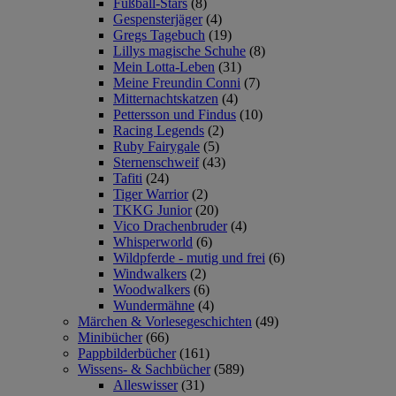
Fußball-Stars
(8)
Gespensterjäger
(4)
Gregs Tagebuch
(19)
Lillys magische Schuhe
(8)
Mein Lotta-Leben
(31)
Meine Freundin Conni
(7)
Mitternachtskatzen
(4)
Pettersson und Findus
(10)
Racing Legends
(2)
Ruby Fairygale
(5)
Sternenschweif
(43)
Tafiti
(24)
Tiger Warrior
(2)
TKKG Junior
(20)
Vico Drachenbruder
(4)
Whisperworld
(6)
Wildpferde - mutig und frei
(6)
Windwalkers
(2)
Woodwalkers
(6)
Wundermähne
(4)
Märchen & Vorlesegeschichten
(49)
Minibücher
(66)
Pappbilderbücher
(161)
Wissens- & Sachbücher
(589)
Alleswisser
(31)