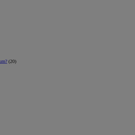
rum?
(20)