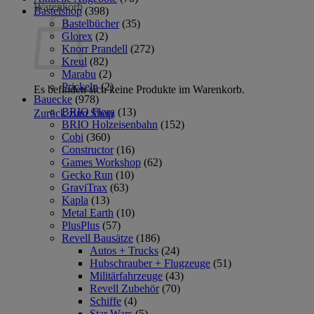
Warenkorb
Bastelshop
(398)
Bastelbücher
(35)
Glorex
(2)
Knorr Prandell
(272)
Kreul
(82)
Marabu
(2)
Prickeln
(2)
Es befinden sich keine Produkte im Warenkorb.
Bauecke
(978)
BRIO Flora
(13)
Zurück zum Shop
BRIO Holzeisenbahn
(152)
Cobi
(360)
Constructor
(16)
Games Workshop
(62)
Gecko Run
(10)
GraviTrax
(63)
Kapla
(13)
Metal Earth
(10)
PlusPlus
(57)
Revell Bausätze
(186)
Autos + Trucks
(24)
Hubschrauber + Flugzeuge
(51)
Militärfahrzeuge
(43)
Revell Zubehör
(70)
Schiffe
(4)
Star Wars
(5)