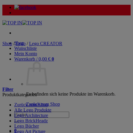
Zum
Inhalt
springen
Shop
Shop
/
Lego
/
Lego CREATOR
Wunschliste
Mein Konto
Warenkorb /
0,00
€
0
Filter
Es befinden sich keine Produkte im Warenkorb.
Produktkategorien
Zurück zum Shop
Zurück zum Shop
Alle Lego Produkte
Suche
Lego Architecture
nach:
Lego BrickHeadz
Lego Bücher
0
Lego Art Picture