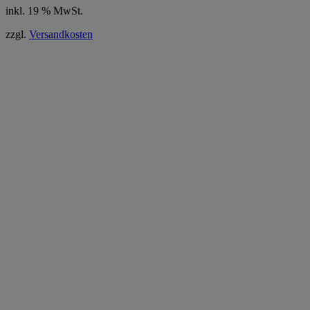
inkl. 19 % MwSt.
zzgl.
Versandkosten
,99 € gespart
,99 € gespart
-50 %
-50 %