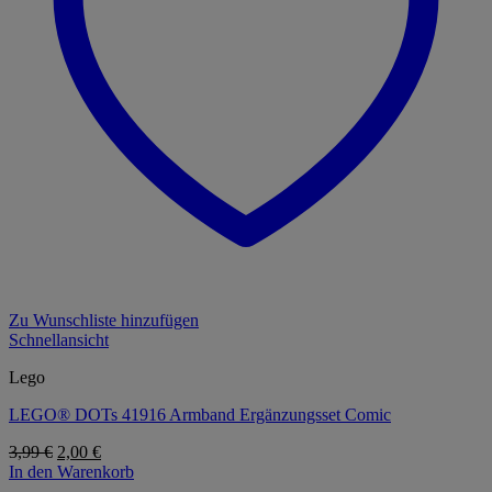
Zu Wunschliste hinzufügen
Schnellansicht
Lego
LEGO® DOTs 41916 Armband Ergänzungsset Comic
Ursprünglicher
Aktueller
3,99
€
2,00
€
Preis
Preis
In den Warenkorb
war:
ist: