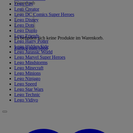
Warenkorb
Lego City
Lego Creator
Lego DC Comics Super Heroes
Lego Disney
Lego Dots
Lego Duplo
Lego Friends
Es befinden sich keine Produkte im Warenkorb.
Lego Harry Potter
Lego Hidden Side
Zurück zum Shop
Lego Jurassic World
Lego Marvel Super Heroes
Lego Mindstorms
Lego Minecraft
Lego Minions
Lego Ninjago
Lego Speed
Lego Star Wars
Lego Technic
Lego Vidiyo