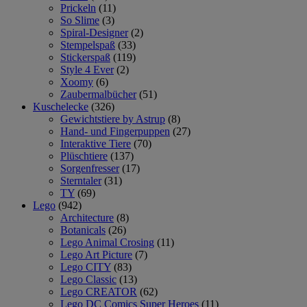
Prickeln
(11)
So Slime
(3)
Spiral-Designer
(2)
Stempelspaß
(33)
Stickerspaß
(119)
Style 4 Ever
(2)
Xoomy
(6)
Zaubermalbücher
(51)
Kuschelecke
(326)
Gewichtstiere by Astrup
(8)
Hand- und Fingerpuppen
(27)
Interaktive Tiere
(70)
Plüschtiere
(137)
Sorgenfresser
(17)
Sterntaler
(31)
TY
(69)
Lego
(942)
Architecture
(8)
Botanicals
(26)
Lego Animal Crosing
(11)
Lego Art Picture
(7)
Lego CITY
(83)
Lego Classic
(13)
Lego CREATOR
(62)
Lego DC Comics Super Heroes
(11)