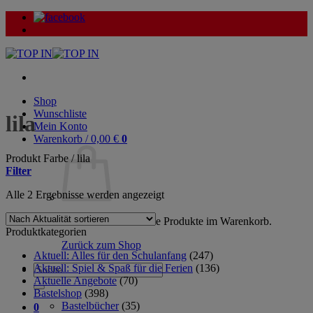
Zum
Inhalt
springen
Shop
Wunschliste
lila
Mein Konto
Warenkorb /
0,00
€
0
Produkt Farbe
/
lila
Filter
Nach
Alle 2 Ergebnisse werden angezeigt
Aktualität
sortiert
Es befinden sich keine Produkte im Warenkorb.
Produktkategorien
Zurück zum Shop
Aktuell: Alles für den Schulanfang
(247)
Aktuell: Spiel & Spaß für die Ferien
(136)
Suche
Aktuelle Angebote
(70)
nach:
Bastelshop
(398)
Bastelbücher
(35)
0