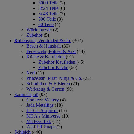
3000 Teile
(2)
3x24 Teile
(6)
3x48 Teile
(7)
500 Teile
(3)
60 Teile
(4)
Würfelpuzzle
(2)
Zubehör
(5)
Rollenspiel, Verkleiden & Co.
(307)
Besen & Haushalt
(30)
Feuerwehr, Polizei & Arzt
(44)
Küche & Kaufladen
(91)
Zubehör Kaufladen
(45)
Zubehör Küche
(60)
Nerf
(12)
Prinzessin, Pirat, Ninja & Co.
(22)
Schminken & Frisieren
(21)
Werkzeug & Garten
(90)
Sammelspaß
(93)
Cookeez Makery
(4)
Jada Metalfigs
(18)
L.O.L. Surprise!
(15)
MGA's Miniverse
(10)
MrBeast Lab
(14)
Zapf Lil' Snaps
(3)
Schleich
(440)