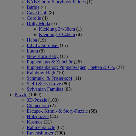
BABY born Storybook Fairies
(1)
Barbie
(4)
Cave Club
(8)
Corolle
(4)
Dolly Moda
(5)
Kleidung 34-38cm
(1)
Kleidung 39-46cm
(4)
Haba
(19)
L.O.L. Surprise!
(15)
Laura
(8)
New Born Baby
(17)
Puppenhaus & Zubehör
(26)
Puppenzubehör: Puppenwagen, -betten & Co.
(27)
Rainbow High
(10)
Schmink- & Frisierkopf
(11)
Steffi & Evi Love
(80)
Sylvanian Families
(85)
Puzzle
(1069)
3D-Puzzle
(100)
Clementoni
(2)
Escape-, Krimi- & Story-Puzzle
(58)
Holzpuzzle
(40)
Kosmos
(31)
Rahmenpuzzle
(67)
Ravensburger
(700)