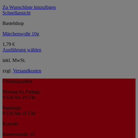
Zu Wunschliste hinzufügen
Schnellansicht
Bastelshop
Märchenwolle 10g
1,79
€
Ausführung wählen
Dieses
inkl. MwSt.
Produkt
weist
zzgl.
Versandkosten
mehrere
Varianten
Öffnungszeiten
auf.
Die
Montag bis Freitag:
Optionen
9 Uhr bis 19 Uhr
können
auf
Samstags:
der
9 Uhr bis 16 Uhr
Produktseite
gewählt
Kontakt
werden
Bunsenstraße 10