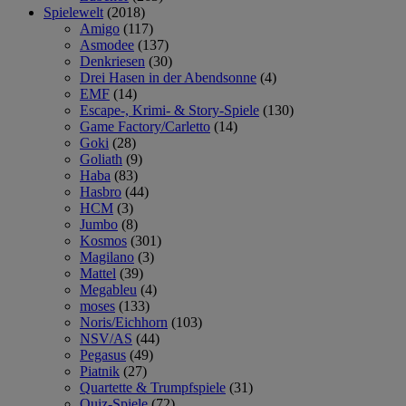
Spielewelt
(2018)
Amigo
(117)
Asmodee
(137)
Denkriesen
(30)
Drei Hasen in der Abendsonne
(4)
EMF
(14)
Escape-, Krimi- & Story-Spiele
(130)
Game Factory/Carletto
(14)
Goki
(28)
Goliath
(9)
Haba
(83)
Hasbro
(44)
HCM
(3)
Jumbo
(8)
Kosmos
(301)
Magilano
(3)
Mattel
(39)
Megableu
(4)
moses
(133)
Noris/Eichhorn
(103)
NSV/AS
(44)
Pegasus
(49)
Piatnik
(27)
Quartette & Trumpfspiele
(31)
Quiz-Spiele
(72)