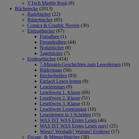
VTech Marble Rush
(8)
Bücherecke
(2013)
Badebücher
(22)
Bilderbücher
(85)
Comics & Graphic Novels
(30)
Eintragbücher
(67)
Fotoalben
(1)
Freundealben
(44)
Notizbücher
(8)
Tagebücher
(7)
Erstlesebücher
(414)
7-Minuten-Geschichten zum Lesenlernen
(10)
Bildermaus
(56)
Bücherhelden
(83)
Einfach Lesen lernen
(9)
Leselernstars
(9)
Leselöwen 1. Klasse
(69)
Leselöwen 2. Klasse
(51)
Leselöwen 3. Klasse
(13)
Leselöwen Lesetraining
(10)
Lesenlernen in 3 Schritten
(15)
WAS IST WAS Erstes Lesen
(46)
WAS IST WAS Erstes Lesen easy!
(21)
Wieso? Weshalb? Warum? Erstleser
(17)
Escape- & Mitmachbücher
(38)