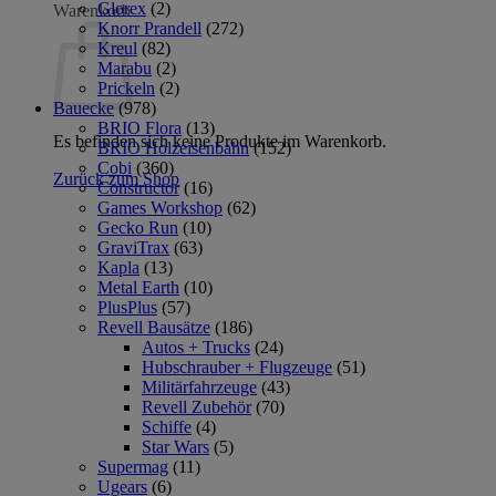
Glorex
(2)
Warenkorb
Knorr Prandell
(272)
Kreul
(82)
Marabu
(2)
Prickeln
(2)
Bauecke
(978)
BRIO Flora
(13)
Es befinden sich keine Produkte im Warenkorb.
BRIO Holzeisenbahn
(152)
Cobi
(360)
Zurück zum Shop
Constructor
(16)
Games Workshop
(62)
Gecko Run
(10)
GraviTrax
(63)
Kapla
(13)
Metal Earth
(10)
PlusPlus
(57)
Revell Bausätze
(186)
Autos + Trucks
(24)
Hubschrauber + Flugzeuge
(51)
Militärfahrzeuge
(43)
Revell Zubehör
(70)
Schiffe
(4)
Star Wars
(5)
Supermag
(11)
Ugears
(6)