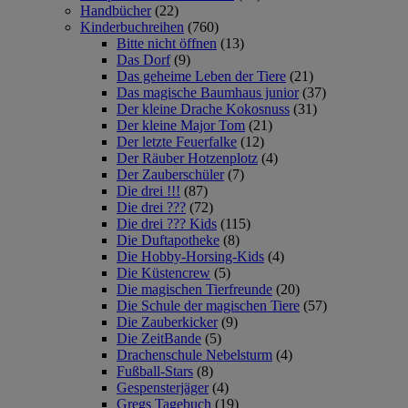
Handbücher
(22)
Kinderbuchreihen
(760)
Bitte nicht öffnen
(13)
Das Dorf
(9)
Das geheime Leben der Tiere
(21)
Das magische Baumhaus junior
(37)
Der kleine Drache Kokosnuss
(31)
Der kleine Major Tom
(21)
Der letzte Feuerfalke
(12)
Der Räuber Hotzenplotz
(4)
Der Zauberschüler
(7)
Die drei !!!
(87)
Die drei ???
(72)
Die drei ??? Kids
(115)
Die Duftapotheke
(8)
Die Hobby-Horsing-Kids
(4)
Die Küstencrew
(5)
Die magischen Tierfreunde
(20)
Die Schule der magischen Tiere
(57)
Die Zauberkicker
(9)
Die ZeitBande
(5)
Drachenschule Nebelsturm
(4)
Fußball-Stars
(8)
Gespensterjäger
(4)
Gregs Tagebuch
(19)