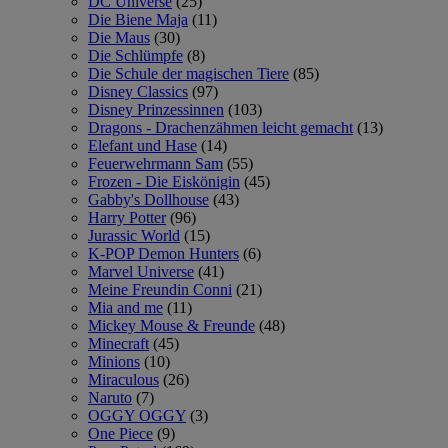
DC Universe
(25)
Die Biene Maja
(11)
Die Maus
(30)
Die Schlümpfe
(8)
Die Schule der magischen Tiere
(85)
Disney Classics
(97)
Disney Prinzessinnen
(103)
Dragons - Drachenzähmen leicht gemacht
(13)
Elefant und Hase
(14)
Feuerwehrmann Sam
(55)
Frozen - Die Eiskönigin
(45)
Gabby's Dollhouse
(43)
Harry Potter
(96)
Jurassic World
(15)
K-POP Demon Hunters
(6)
Marvel Universe
(41)
Meine Freundin Conni
(21)
Mia and me
(11)
Mickey Mouse & Freunde
(48)
Minecraft
(45)
Minions
(10)
Miraculous
(26)
Naruto
(7)
OGGY OGGY
(3)
One Piece
(9)