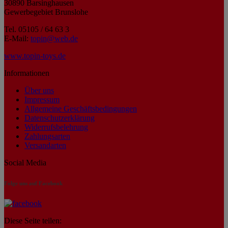
30890 Barsinghausen
Gewerbegebiet Brunslohe
Tel. 05105 / 64 63 3
E-Mail:
topin@web.de
www.topin-toys.de
Informationen
Über uns
Impressum
Allgemeine Geschäftsbedingungen
Datenschutzerklärung
Widerrufsbelehrung
Zahlungsarten
Versandarten
Social Media
Folge uns auf Facebook
Diese Seite teilen: