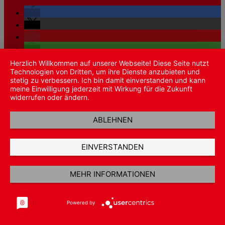
Herzlich Willkommen auf unserer Webseite! Diese Seite nutzt
Technologien von Dritten, um ihre Dienste anzubieten und
stetig zu verbessern. Ich bin damit einverstanden und kann
meine Einwilligung jederzeit mit Wirkung für die Zukunft
Vertrag wiederrufen
widerrufen oder ändern.
Copyright 2026 ©
C & H Handelsgesellschaft mbH
ABLEHNEN
Suche
nach:
Shop
EINVERSTANDEN
Wunschliste
Warenkorb
Anmelden / Registrieren
MEHR INFORMATIONEN
Powered by