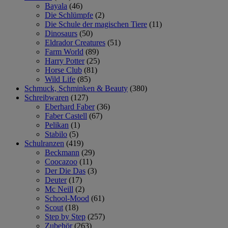
Bayala
(46)
Die Schlümpfe
(2)
Die Schule der magischen Tiere
(11)
Dinosaurs
(50)
Eldrador Creatures
(51)
Farm World
(89)
Harry Potter
(25)
Horse Club
(81)
Wild Life
(85)
Schmuck, Schminken & Beauty
(380)
Schreibwaren
(127)
Eberhard Faber
(36)
Faber Castell
(67)
Pelikan
(1)
Stabilo
(5)
Schulranzen
(419)
Beckmann
(29)
Coocazoo
(11)
Der Die Das
(3)
Deuter
(17)
Mc Neill
(2)
School-Mood
(61)
Scout
(18)
Step by Step
(257)
Zubehör
(263)