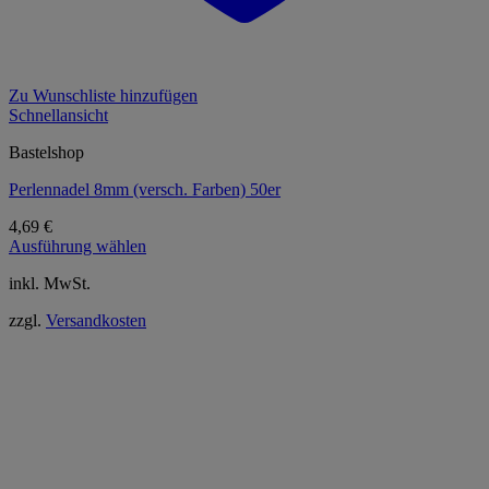
Zu Wunschliste hinzufügen
Schnellansicht
Bastelshop
Perlennadel 8mm (versch. Farben) 50er
4,69
€
Ausführung wählen
Dieses
inkl. MwSt.
Produkt
weist
zzgl.
Versandkosten
mehrere
Varianten
auf.
Die
Optionen
können
auf
der
Produktseite