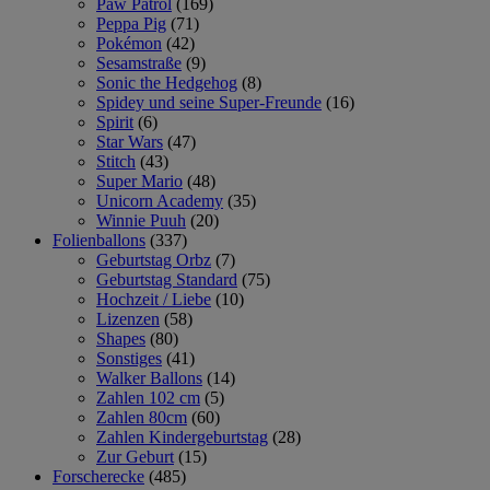
Paw Patrol
(169)
Peppa Pig
(71)
Pokémon
(42)
Sesamstraße
(9)
Sonic the Hedgehog
(8)
Spidey und seine Super-Freunde
(16)
Spirit
(6)
Star Wars
(47)
Stitch
(43)
Super Mario
(48)
Unicorn Academy
(35)
Winnie Puuh
(20)
Folienballons
(337)
Geburtstag Orbz
(7)
Geburtstag Standard
(75)
Hochzeit / Liebe
(10)
Lizenzen
(58)
Shapes
(80)
Sonstiges
(41)
Walker Ballons
(14)
Zahlen 102 cm
(5)
Zahlen 80cm
(60)
Zahlen Kindergeburtstag
(28)
Zur Geburt
(15)
Forscherecke
(485)