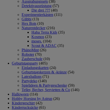
Ausgrabungssets
(38)
Detektivausrüstung
(57)
Die drei ???
(40)
Experimentierkästen
(111)
Glibbi
(13)
Hex Bots
(10)
Naturentdecker
(216)
Haba Terra Kids
(35)
Kosmos
(23)
moses.
(104)
Scout & ADAC
(35)
PhänoMint
(26)
Roboter
(70)
Zauberschule
(10)
Geburtstagsparty
(405)
Einladungskarten
(24)
Geburtstagskerzen & -kränze
(54)
Latexballons
(71)
Partydeko
(140)
Spielideen & Partygeschenke
(59)
Teller, Becher, Servietten & Co
(146)
Halloween
(114)
Hobby Horsing by Astrup
(26)
Kindergeschirr
(42)
Kinderrucksäcke
(61)