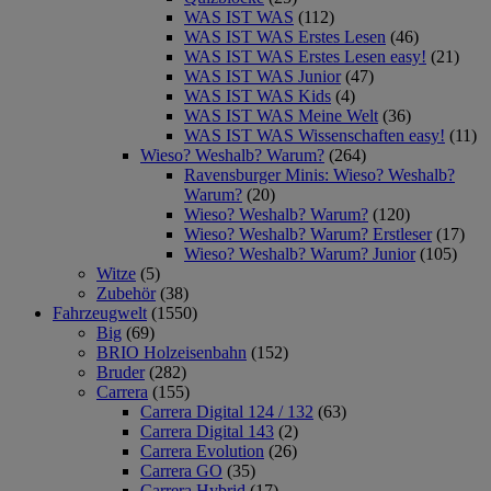
WAS IST WAS
(112)
WAS IST WAS Erstes Lesen
(46)
WAS IST WAS Erstes Lesen easy!
(21)
WAS IST WAS Junior
(47)
WAS IST WAS Kids
(4)
WAS IST WAS Meine Welt
(36)
WAS IST WAS Wissenschaften easy!
(11)
Wieso? Weshalb? Warum?
(264)
Ravensburger Minis: Wieso? Weshalb?
Warum?
(20)
Wieso? Weshalb? Warum?
(120)
Wieso? Weshalb? Warum? Erstleser
(17)
Wieso? Weshalb? Warum? Junior
(105)
Witze
(5)
Zubehör
(38)
Fahrzeugwelt
(1550)
Big
(69)
BRIO Holzeisenbahn
(152)
Bruder
(282)
Carrera
(155)
Carrera Digital 124 / 132
(63)
Carrera Digital 143
(2)
Carrera Evolution
(26)
Carrera GO
(35)
Carrera Hybrid
(17)