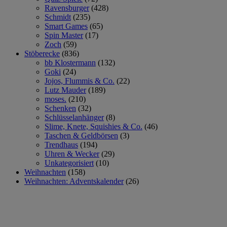
Ravensburger
(428)
Schmidt
(235)
Smart Games
(65)
Spin Master
(17)
Zoch
(59)
Stöberecke
(836)
bb Klostermann
(132)
Goki
(24)
Jojos, Flummis & Co.
(22)
Lutz Mauder
(189)
moses.
(210)
Schenken
(32)
Schlüsselanhänger
(8)
Slime, Knete, Squishies & Co.
(46)
Taschen & Geldbörsen
(3)
Trendhaus
(194)
Uhren & Wecker
(29)
Unkategorisiert
(10)
Weihnachten
(158)
Weihnachten: Adventskalender
(26)