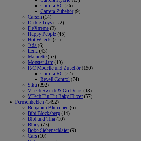
Carrera RC
(26)
Carrera Zubehör
(9)
Carson
(14)
Dickie Toys
(122)
FleXtreme
(2)
Happy People
(45)
Hot Wheels
(21)
Jada
(6)
Lena
(43)
Majorette
(53)
Monster Jam
(10)
R/C Modelle und Zubehör
(150)
Carrera RC
(27)
Revell Control
(74)
Siku
(392)
VTech Switch & Go Dinos
(18)
VTech Tut Tut Baby Flitzer
(57)
Fernsehhelden
(1492)
Benjamin Blümchen
(6)
Bibi Blocksberg
(14)
Bibi und Tina
(10)
Bluey
(73)
Bobo Siebenschläfer
(9)
Cars
(10)