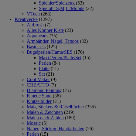
Spieltier/Spielzeug
(53)
Spieluhr S,M,L /Mobile
(22)
VTech
(268)
Kreativecke
(1297)
Airbrush
(7)
Alles Könner Kiste
(23)
Aquabeads
(35)
Armbänder, Nägel, Tattoos
(82)
Bastelsets
(125)
Bügelperlen/Hama/SES
(176)
Maxi Perlen/Platte/Set
(15)
Perlen
(84)
Platte
(51)
Set
(21)
Cool Maker
(9)
CREATTO
(7)
Diamond Painting
(25)
Kinetic Sand
(36)
Kratzelbilder
(21)
Mal-, Sticker- & Rätselbücher
(335)
Malen & Zeichnen
(219)
Malen nach Zahlen
(180)
Mosaic
(5)
Nähen, Sticken, Handarbeiten
(26)
Perlen
(15)