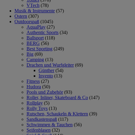
VTech
(78)
Musik & Instrumente
(57)
Ostern
(307)
Outdoorspaß
(1045)
AquaPlay
(27)
Authentic Sports
(34)
Ballsport
(118)
BERG
(56)
Best Sporting
(249)
Big
(69)
Camping
(13)
Drachen und Wurfgleiter
(69)
Günther
(54)
Invento
(13)
Fitness
(27)
Hudora
(50)
Pools und Zubehör
(93)
Roller, Inliner, Skateboard & Co
(147)
Rollplay
(5)
Rolly Toys
(13)
Rutschen, Schaukeln & Klettern
(39)
Sandkastenspaß
(117)
Schwimmen & Tauchen
(56)
Seifenblasen
(32)