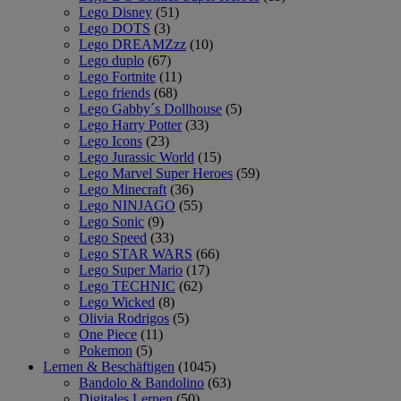
Lego Disney
(51)
Lego DOTS
(3)
Lego DREAMZzz
(10)
Lego duplo
(67)
Lego Fortnite
(11)
Lego friends
(68)
Lego Gabby´s Dollhouse
(5)
Lego Harry Potter
(33)
Lego Icons
(23)
Lego Jurassic World
(15)
Lego Marvel Super Heroes
(59)
Lego Minecraft
(36)
Lego NINJAGO
(55)
Lego Sonic
(9)
Lego Speed
(33)
Lego STAR WARS
(66)
Lego Super Mario
(17)
Lego TECHNIC
(62)
Lego Wicked
(8)
Olivia Rodrigos
(5)
One Piece
(11)
Pokemon
(5)
Lernen & Beschäftigen
(1045)
Bandolo & Bandolino
(63)
Digitales Lernen
(50)