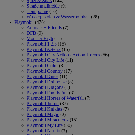
Spiel & Spaß
(144)
Straßenmalkreide
(9)
Trampoline
(16)
Wasserpistolen & Wasserbomben
(28)
Playmobil
(476)
Animals + Friends
(7)
DFB
(9)
Monster High
(11)
Playmobil 1,2,3
(15)
Playmobil Asterix
(15)
Playmobil City Action / Action Heroes
(56)
Playmobil City Life
(11)
Playmobil Color
(8)
Playmobil Country
(17)
Playmobil Dinos
(11)
Playmobil Dollhouse
(8)
Playmobil Dragons
(1)
Playmobil FamilyFun
(3)
Playmobil Horses of Waterfall
(7)
Playmobil Junior
(37)
Playmobil Knights
(7)
Playmobil Magic
(2)
Playmobil Miraculous
(15)
Playmobil My Life
(50)
Playmobil Naruto
(3)