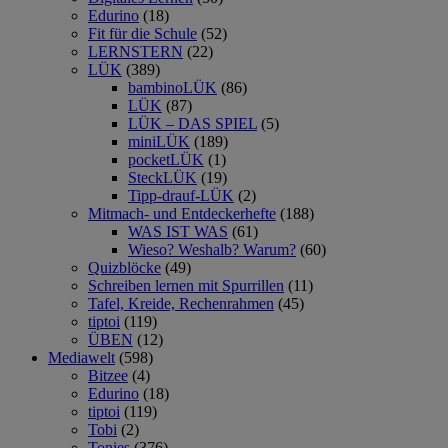
Edurino
(18)
Fit für die Schule
(52)
LERNSTERN
(22)
LÜK
(389)
bambinoLÜK
(86)
LÜK
(87)
LÜK – DAS SPIEL
(5)
miniLÜK
(189)
pocketLÜK
(1)
SteckLÜK
(19)
Tipp-drauf-LÜK
(2)
Mitmach- und Entdeckerhefte
(188)
WAS IST WAS
(61)
Wieso? Weshalb? Warum?
(60)
Quizblöcke
(49)
Schreiben lernen mit Spurrillen
(11)
Tafel, Kreide, Rechenrahmen
(45)
tiptoi
(119)
ÜBEN
(12)
Mediawelt
(598)
Bitzee
(4)
Edurino
(18)
tiptoi
(119)
Tobi
(2)
Tonies
(376)