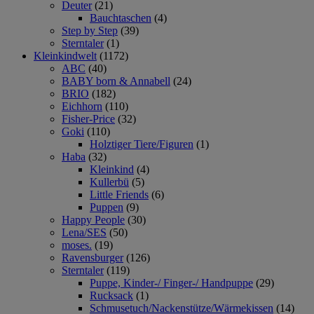
Deuter
(21)
Bauchtaschen
(4)
Step by Step
(39)
Sterntaler
(1)
Kleinkindwelt
(1172)
ABC
(40)
BABY born & Annabell
(24)
BRIO
(182)
Eichhorn
(110)
Fisher-Price
(32)
Goki
(110)
Holztiger Tiere/Figuren
(1)
Haba
(32)
Kleinkind
(4)
Kullerbü
(5)
Little Friends
(6)
Puppen
(9)
Happy People
(30)
Lena/SES
(50)
moses.
(19)
Ravensburger
(126)
Sterntaler
(119)
Puppe, Kinder-/ Finger-/ Handpuppe
(29)
Rucksack
(1)
Schmusetuch/Nackenstütze/Wärmekissen
(14)