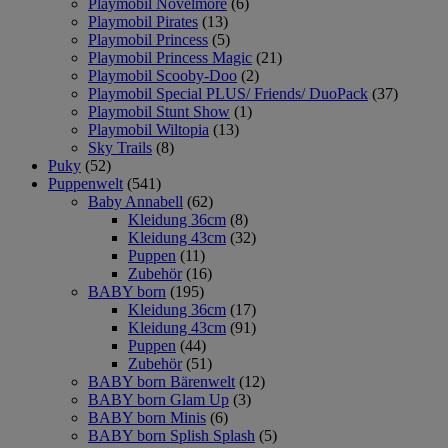
Playmobil Novelmore
(6)
Playmobil Pirates
(13)
Playmobil Princess
(5)
Playmobil Princess Magic
(21)
Playmobil Scooby-Doo
(2)
Playmobil Special PLUS/ Friends/ DuoPack
(37)
Playmobil Stunt Show
(1)
Playmobil Wiltopia
(13)
Sky Trails
(8)
Puky
(52)
Puppenwelt
(541)
Baby Annabell
(62)
Kleidung 36cm
(8)
Kleidung 43cm
(32)
Puppen
(11)
Zubehör
(16)
BABY born
(195)
Kleidung 36cm
(17)
Kleidung 43cm
(91)
Puppen
(44)
Zubehör
(51)
BABY born Bärenwelt
(12)
BABY born Glam Up
(3)
BABY born Minis
(6)
BABY born Splish Splash
(5)