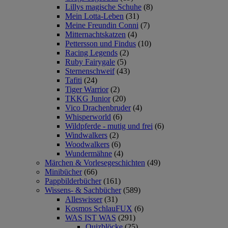
Lillys magische Schuhe
(8)
Mein Lotta-Leben
(31)
Meine Freundin Conni
(7)
Mitternachtskatzen
(4)
Pettersson und Findus
(10)
Racing Legends
(2)
Ruby Fairygale
(5)
Sternenschweif
(43)
Tafiti
(24)
Tiger Warrior
(2)
TKKG Junior
(20)
Vico Drachenbruder
(4)
Whisperworld
(6)
Wildpferde - mutig und frei
(6)
Windwalkers
(2)
Woodwalkers
(6)
Wundermähne
(4)
Märchen & Vorlesegeschichten
(49)
Minibücher
(66)
Pappbilderbücher
(161)
Wissens- & Sachbücher
(589)
Alleswisser
(31)
Kosmos SchlauFUX
(6)
WAS IST WAS
(291)
Quizblöcke
(25)