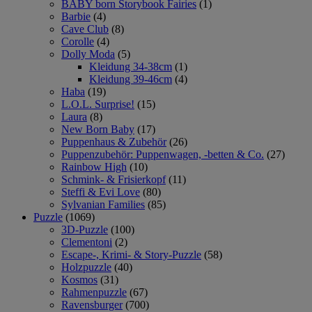
BABY born Storybook Fairies
(1)
Barbie
(4)
Cave Club
(8)
Corolle
(4)
Dolly Moda
(5)
Kleidung 34-38cm
(1)
Kleidung 39-46cm
(4)
Haba
(19)
L.O.L. Surprise!
(15)
Laura
(8)
New Born Baby
(17)
Puppenhaus & Zubehör
(26)
Puppenzubehör: Puppenwagen, -betten & Co.
(27)
Rainbow High
(10)
Schmink- & Frisierkopf
(11)
Steffi & Evi Love
(80)
Sylvanian Families
(85)
Puzzle
(1069)
3D-Puzzle
(100)
Clementoni
(2)
Escape-, Krimi- & Story-Puzzle
(58)
Holzpuzzle
(40)
Kosmos
(31)
Rahmenpuzzle
(67)
Ravensburger
(700)