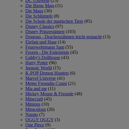
DC Universe
(25)
Die Biene Maja
(11)
Die Maus
(30)
Die Schlümpfe
(8)
Die Schule der magischen Tiere
(85)
Disney Classics
(97)
Disney Prinzessinnen
(103)
Dragons - Drachenzähmen leicht gemacht
(13)
Elefant und Hase
(14)
Feuerwehrmann Sam
(55)
Frozen - Die Eiskönigin
(45)
Gabby's Dollhouse
(43)
Harry Potter
(96)
Jurassic World
(15)
K-POP Demon Hunters
(6)
Marvel Universe
(41)
Meine Freundin Conni
(21)
Mia and me
(11)
Mickey Mouse & Freunde
(48)
Minecraft
(45)
Minions
(10)
Miraculous
(26)
Naruto
(7)
OGGY OGGY
(3)
One Piece
(9)