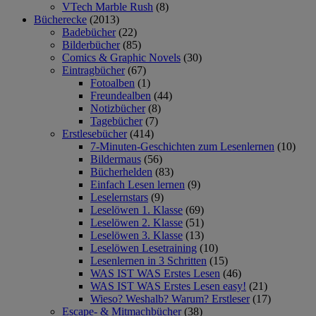
VTech Marble Rush
(8)
Bücherecke
(2013)
Badebücher
(22)
Bilderbücher
(85)
Comics & Graphic Novels
(30)
Eintragbücher
(67)
Fotoalben
(1)
Freundealben
(44)
Notizbücher
(8)
Tagebücher
(7)
Erstlesebücher
(414)
7-Minuten-Geschichten zum Lesenlernen
(10)
Bildermaus
(56)
Bücherhelden
(83)
Einfach Lesen lernen
(9)
Leselernstars
(9)
Leselöwen 1. Klasse
(69)
Leselöwen 2. Klasse
(51)
Leselöwen 3. Klasse
(13)
Leselöwen Lesetraining
(10)
Lesenlernen in 3 Schritten
(15)
WAS IST WAS Erstes Lesen
(46)
WAS IST WAS Erstes Lesen easy!
(21)
Wieso? Weshalb? Warum? Erstleser
(17)
Escape- & Mitmachbücher
(38)