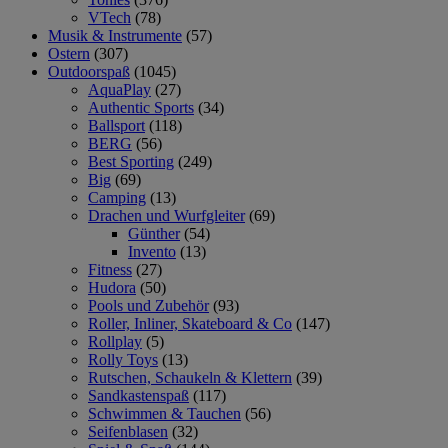
VTech
(78)
Musik & Instrumente
(57)
Ostern
(307)
Outdoorspaß
(1045)
AquaPlay
(27)
Authentic Sports
(34)
Ballsport
(118)
BERG
(56)
Best Sporting
(249)
Big
(69)
Camping
(13)
Drachen und Wurfgleiter
(69)
Günther
(54)
Invento
(13)
Fitness
(27)
Hudora
(50)
Pools und Zubehör
(93)
Roller, Inliner, Skateboard & Co
(147)
Rollplay
(5)
Rolly Toys
(13)
Rutschen, Schaukeln & Klettern
(39)
Sandkastenspaß
(117)
Schwimmen & Tauchen
(56)
Seifenblasen
(32)