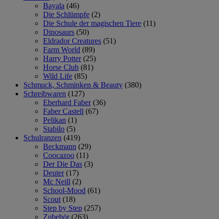
Bayala
(46)
Die Schlümpfe
(2)
Die Schule der magischen Tiere
(11)
Dinosaurs
(50)
Eldrador Creatures
(51)
Farm World
(89)
Harry Potter
(25)
Horse Club
(81)
Wild Life
(85)
Schmuck, Schminken & Beauty
(380)
Schreibwaren
(127)
Eberhard Faber
(36)
Faber Castell
(67)
Pelikan
(1)
Stabilo
(5)
Schulranzen
(419)
Beckmann
(29)
Coocazoo
(11)
Der Die Das
(3)
Deuter
(17)
Mc Neill
(2)
School-Mood
(61)
Scout
(18)
Step by Step
(257)
Zubehör
(263)