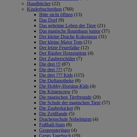
Handbücher
(22)
Kinderbuchreihen
(760)
Bitte nicht öffnen
(13)
Das Dorf
(9)
Das geheime Leben der Tiere
(21)
Das magische Baumhaus junior
(37)
Der kleine Drache Kokosnuss
(31)
Der kleine Major Tom
(21)
Der letzte Feuerfalke
(12)
Der Räuber Hotzenplotz
(4)
Der Zauberschüler
(7)
Die drei !!!
(87)
Die drei ???
(72)
Die drei ??? Kids
(115)
Die Duftapotheke
(8)
Die Hobby-Horsing-Kids
(4)
Die Küstencrew
(5)
Die magischen Tierfreunde
(20)
Die Schule der magischen Tiere
(57)
Die Zauberkicker
(9)
Die ZeitBande
(5)
Drachenschule Nebelsturm
(4)
Fußball-Stars
(8)
Gespensterjäger
(4)
Gregs Tagebuch
(19)