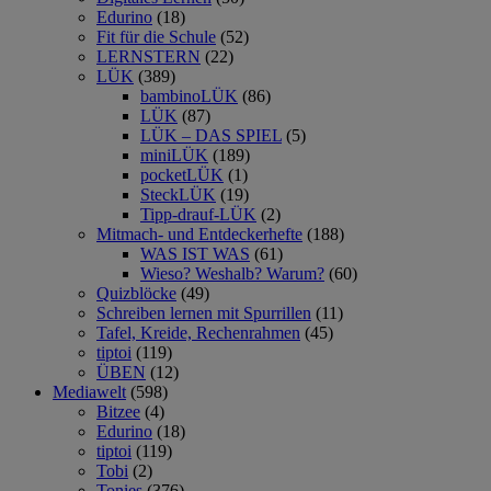
Edurino
(18)
Fit für die Schule
(52)
LERNSTERN
(22)
LÜK
(389)
bambinoLÜK
(86)
LÜK
(87)
LÜK – DAS SPIEL
(5)
miniLÜK
(189)
pocketLÜK
(1)
SteckLÜK
(19)
Tipp-drauf-LÜK
(2)
Mitmach- und Entdeckerhefte
(188)
WAS IST WAS
(61)
Wieso? Weshalb? Warum?
(60)
Quizblöcke
(49)
Schreiben lernen mit Spurrillen
(11)
Tafel, Kreide, Rechenrahmen
(45)
tiptoi
(119)
ÜBEN
(12)
Mediawelt
(598)
Bitzee
(4)
Edurino
(18)
tiptoi
(119)
Tobi
(2)
Tonies
(376)