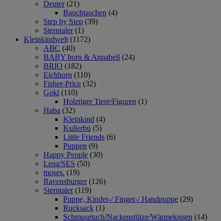
Deuter
(21)
Bauchtaschen
(4)
Step by Step
(39)
Sterntaler
(1)
Kleinkindwelt
(1172)
ABC
(40)
BABY born & Annabell
(24)
BRIO
(182)
Eichhorn
(110)
Fisher-Price
(32)
Goki
(110)
Holztiger Tiere/Figuren
(1)
Haba
(32)
Kleinkind
(4)
Kullerbü
(5)
Little Friends
(6)
Puppen
(9)
Happy People
(30)
Lena/SES
(50)
moses.
(19)
Ravensburger
(126)
Sterntaler
(119)
Puppe, Kinder-/ Finger-/ Handpuppe
(29)
Rucksack
(1)
Schmusetuch/Nackenstütze/Wärmekissen
(14)