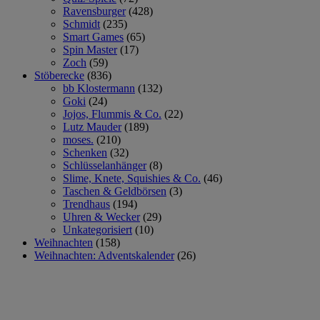
Ravensburger
(428)
Schmidt
(235)
Smart Games
(65)
Spin Master
(17)
Zoch
(59)
Stöberecke
(836)
bb Klostermann
(132)
Goki
(24)
Jojos, Flummis & Co.
(22)
Lutz Mauder
(189)
moses.
(210)
Schenken
(32)
Schlüsselanhänger
(8)
Slime, Knete, Squishies & Co.
(46)
Taschen & Geldbörsen
(3)
Trendhaus
(194)
Uhren & Wecker
(29)
Unkategorisiert
(10)
Weihnachten
(158)
Weihnachten: Adventskalender
(26)