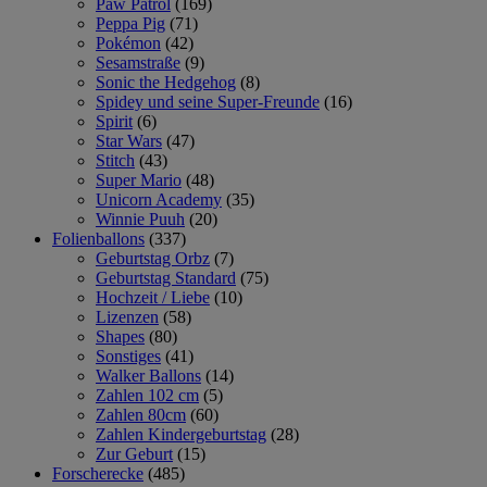
Paw Patrol
(169)
Peppa Pig
(71)
Pokémon
(42)
Sesamstraße
(9)
Sonic the Hedgehog
(8)
Spidey und seine Super-Freunde
(16)
Spirit
(6)
Star Wars
(47)
Stitch
(43)
Super Mario
(48)
Unicorn Academy
(35)
Winnie Puuh
(20)
Folienballons
(337)
Geburtstag Orbz
(7)
Geburtstag Standard
(75)
Hochzeit / Liebe
(10)
Lizenzen
(58)
Shapes
(80)
Sonstiges
(41)
Walker Ballons
(14)
Zahlen 102 cm
(5)
Zahlen 80cm
(60)
Zahlen Kindergeburtstag
(28)
Zur Geburt
(15)
Forscherecke
(485)