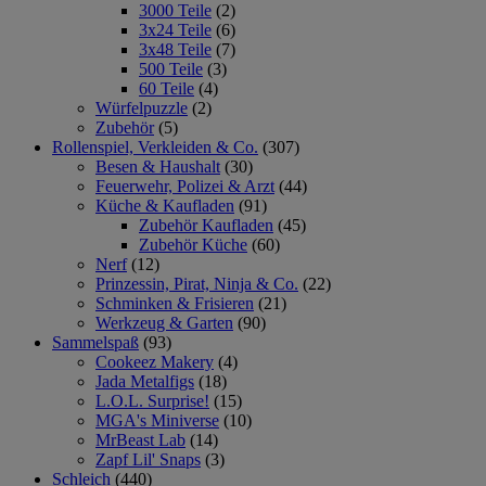
3000 Teile
(2)
3x24 Teile
(6)
3x48 Teile
(7)
500 Teile
(3)
60 Teile
(4)
Würfelpuzzle
(2)
Zubehör
(5)
Rollenspiel, Verkleiden & Co.
(307)
Besen & Haushalt
(30)
Feuerwehr, Polizei & Arzt
(44)
Küche & Kaufladen
(91)
Zubehör Kaufladen
(45)
Zubehör Küche
(60)
Nerf
(12)
Prinzessin, Pirat, Ninja & Co.
(22)
Schminken & Frisieren
(21)
Werkzeug & Garten
(90)
Sammelspaß
(93)
Cookeez Makery
(4)
Jada Metalfigs
(18)
L.O.L. Surprise!
(15)
MGA's Miniverse
(10)
MrBeast Lab
(14)
Zapf Lil' Snaps
(3)
Schleich
(440)