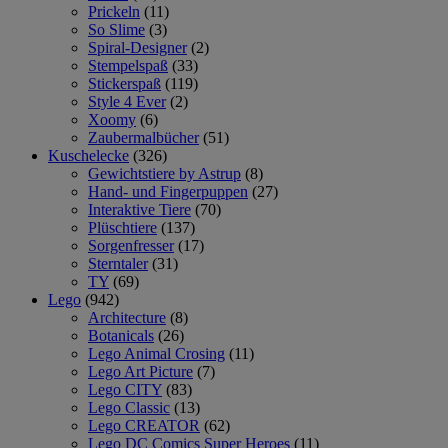
Prickeln
(11)
So Slime
(3)
Spiral-Designer
(2)
Stempelspaß
(33)
Stickerspaß
(119)
Style 4 Ever
(2)
Xoomy
(6)
Zaubermalbücher
(51)
Kuschelecke
(326)
Gewichtstiere by Astrup
(8)
Hand- und Fingerpuppen
(27)
Interaktive Tiere
(70)
Plüschtiere
(137)
Sorgenfresser
(17)
Sterntaler
(31)
TY
(69)
Lego
(942)
Architecture
(8)
Botanicals
(26)
Lego Animal Crosing
(11)
Lego Art Picture
(7)
Lego CITY
(83)
Lego Classic
(13)
Lego CREATOR
(62)
Lego DC Comics Super Heroes
(11)