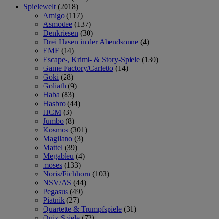
Spielewelt
(2018)
Amigo
(117)
Asmodee
(137)
Denkriesen
(30)
Drei Hasen in der Abendsonne
(4)
EMF
(14)
Escape-, Krimi- & Story-Spiele
(130)
Game Factory/Carletto
(14)
Goki
(28)
Goliath
(9)
Haba
(83)
Hasbro
(44)
HCM
(3)
Jumbo
(8)
Kosmos
(301)
Magilano
(3)
Mattel
(39)
Megableu
(4)
moses
(133)
Noris/Eichhorn
(103)
NSV/AS
(44)
Pegasus
(49)
Piatnik
(27)
Quartette & Trumpfspiele
(31)
Quiz-Spiele
(72)