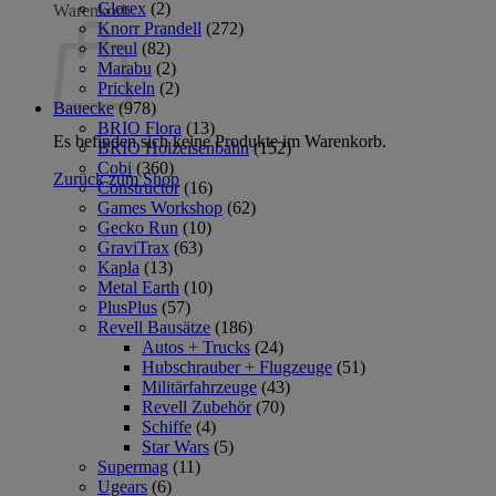
Glorex
(2)
Warenkorb
Knorr Prandell
(272)
Kreul
(82)
Marabu
(2)
Prickeln
(2)
Bauecke
(978)
BRIO Flora
(13)
Es befinden sich keine Produkte im Warenkorb.
BRIO Holzeisenbahn
(152)
Cobi
(360)
Zurück zum Shop
Constructor
(16)
Games Workshop
(62)
Gecko Run
(10)
GraviTrax
(63)
Kapla
(13)
Metal Earth
(10)
PlusPlus
(57)
Revell Bausätze
(186)
Autos + Trucks
(24)
Hubschrauber + Flugzeuge
(51)
Militärfahrzeuge
(43)
Revell Zubehör
(70)
Schiffe
(4)
Star Wars
(5)
Supermag
(11)
Ugears
(6)