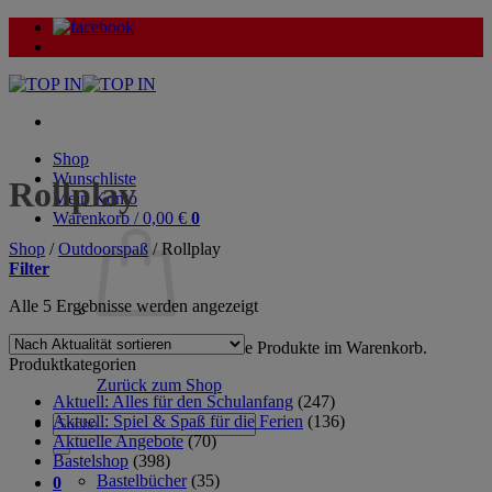
Zum
Inhalt
springen
Shop
Wunschliste
Rollplay
Mein Konto
Warenkorb /
0,00
€
0
Shop
/
Outdoorspaß
/
Rollplay
Filter
Nach
Alle 5 Ergebnisse werden angezeigt
Aktualität
sortiert
Es befinden sich keine Produkte im Warenkorb.
Produktkategorien
Zurück zum Shop
Aktuell: Alles für den Schulanfang
(247)
Aktuell: Spiel & Spaß für die Ferien
(136)
Suche
Aktuelle Angebote
(70)
nach:
Bastelshop
(398)
Bastelbücher
(35)
0