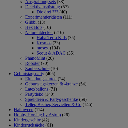
Ausgrabungssets
(38)
Detektivausrüstung
(57)
Die drei ???
(40)
Experimentierkästen
(111)
Glibbi
(13)
Hex Bots
(10)
Naturentdecker
(216)
Haba Terra Kids
(35)
Kosmos
(23)
moses.
(104)
Scout & ADAC
(35)
PhänoMint
(26)
Roboter
(70)
Zauberschule
(10)
Geburtstagsparty
(405)
Einladungskarten
(24)
Geburtstagskerzen & -kränze
(54)
Latexballons
(71)
Partydeko
(140)
Spielideen & Partygeschenke
(59)
Teller, Becher, Servietten & Co
(146)
Halloween
(114)
Hobby Horsing by Astrup
(26)
Kindergeschirr
(42)
Kinderrucksäcke
(61)