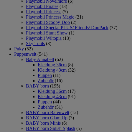
Playmobil Novelmore
(6)
Playmobil Pirates
(13)
Playmobil Princess
(5)
Playmobil Princess Magic
(21)
Playmobil Scooby-Doo
(2)
Playmobil Special PLUS/ Friends/ DuoPack
(37)
Playmobil Stunt Show
(1)
Playmobil Wiltopia
(13)
Sky Trails
(8)
Puky
(52)
Puppenwelt
(541)
Baby Annabell
(62)
Kleidung 36cm
(8)
Kleidung 43cm
(32)
Puppen
(11)
Zubehör
(16)
BABY born
(195)
Kleidung 36cm
(17)
Kleidung 43cm
(91)
Puppen
(44)
Zubehör
(51)
BABY born Bärenwelt
(12)
BABY born Glam Up
(3)
BABY born Minis
(6)
BABY born Splish Splash
(5)