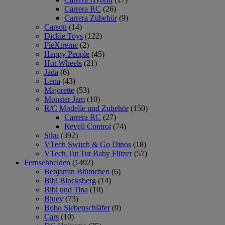
Carrera RC
(26)
Carrera Zubehör
(9)
Carson
(14)
Dickie Toys
(122)
FleXtreme
(2)
Happy People
(45)
Hot Wheels
(21)
Jada
(6)
Lena
(43)
Majorette
(53)
Monster Jam
(10)
R/C Modelle und Zubehör
(150)
Carrera RC
(27)
Revell Control
(74)
Siku
(392)
VTech Switch & Go Dinos
(18)
VTech Tut Tut Baby Flitzer
(57)
Fernsehhelden
(1492)
Benjamin Blümchen
(6)
Bibi Blocksberg
(14)
Bibi und Tina
(10)
Bluey
(73)
Bobo Siebenschläfer
(9)
Cars
(10)