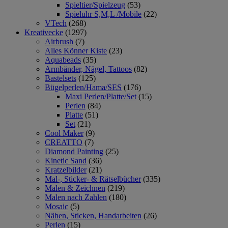
Spieltier/Spielzeug
(53)
Spieluhr S,M,L /Mobile
(22)
VTech
(268)
Kreativecke
(1297)
Airbrush
(7)
Alles Könner Kiste
(23)
Aquabeads
(35)
Armbänder, Nägel, Tattoos
(82)
Bastelsets
(125)
Bügelperlen/Hama/SES
(176)
Maxi Perlen/Platte/Set
(15)
Perlen
(84)
Platte
(51)
Set
(21)
Cool Maker
(9)
CREATTO
(7)
Diamond Painting
(25)
Kinetic Sand
(36)
Kratzelbilder
(21)
Mal-, Sticker- & Rätselbücher
(335)
Malen & Zeichnen
(219)
Malen nach Zahlen
(180)
Mosaic
(5)
Nähen, Sticken, Handarbeiten
(26)
Perlen
(15)