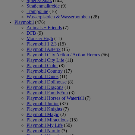
Spiel & Spaß
(144)
Straßenmalkreide
(9)
Trampoline
(16)
Wasserpistolen & Wasserbomben
(28)
Playmobil
(476)
Animals + Friends
(7)
DFB
(9)
Monster High
(11)
Playmobil 1,2,3
(15)
Playmobil Asterix
(15)
Playmobil City Action / Action Heroes
(56)
Playmobil City Life
(11)
Playmobil Color
(8)
Playmobil Country
(17)
Playmobil Dinos
(11)
Playmobil Dollhouse
(8)
Playmobil Dragons
(1)
Playmobil FamilyFun
(3)
Playmobil Horses of Waterfall
(7)
Playmobil Junior
(37)
Playmobil Knights
(7)
Playmobil Magic
(2)
Playmobil Miraculous
(15)
Playmobil My Life
(50)
Playmobil Naruto
(3)