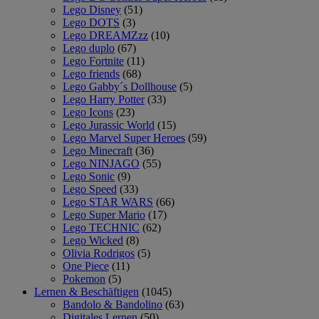
Lego Disney
(51)
Lego DOTS
(3)
Lego DREAMZzz
(10)
Lego duplo
(67)
Lego Fortnite
(11)
Lego friends
(68)
Lego Gabby´s Dollhouse
(5)
Lego Harry Potter
(33)
Lego Icons
(23)
Lego Jurassic World
(15)
Lego Marvel Super Heroes
(59)
Lego Minecraft
(36)
Lego NINJAGO
(55)
Lego Sonic
(9)
Lego Speed
(33)
Lego STAR WARS
(66)
Lego Super Mario
(17)
Lego TECHNIC
(62)
Lego Wicked
(8)
Olivia Rodrigos
(5)
One Piece
(11)
Pokemon
(5)
Lernen & Beschäftigen
(1045)
Bandolo & Bandolino
(63)
Digitales Lernen
(50)