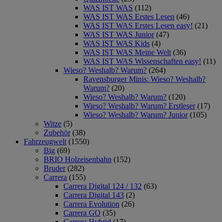
WAS IST WAS
(112)
WAS IST WAS Erstes Lesen
(46)
WAS IST WAS Erstes Lesen easy!
(21)
WAS IST WAS Junior
(47)
WAS IST WAS Kids
(4)
WAS IST WAS Meine Welt
(36)
WAS IST WAS Wissenschaften easy!
(11)
Wieso? Weshalb? Warum?
(264)
Ravensburger Minis: Wieso? Weshalb?
Warum?
(20)
Wieso? Weshalb? Warum?
(120)
Wieso? Weshalb? Warum? Erstleser
(17)
Wieso? Weshalb? Warum? Junior
(105)
Witze
(5)
Zubehör
(38)
Fahrzeugwelt
(1550)
Big
(69)
BRIO Holzeisenbahn
(152)
Bruder
(282)
Carrera
(155)
Carrera Digital 124 / 132
(63)
Carrera Digital 143
(2)
Carrera Evolution
(26)
Carrera GO
(35)
Carrera Hybrid
(17)