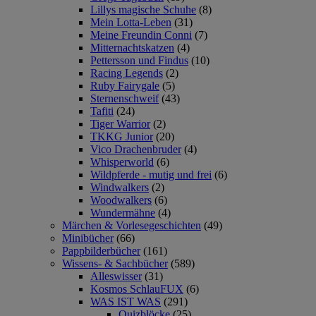
Lillys magische Schuhe
(8)
Mein Lotta-Leben
(31)
Meine Freundin Conni
(7)
Mitternachtskatzen
(4)
Pettersson und Findus
(10)
Racing Legends
(2)
Ruby Fairygale
(5)
Sternenschweif
(43)
Tafiti
(24)
Tiger Warrior
(2)
TKKG Junior
(20)
Vico Drachenbruder
(4)
Whisperworld
(6)
Wildpferde - mutig und frei
(6)
Windwalkers
(2)
Woodwalkers
(6)
Wundermähne
(4)
Märchen & Vorlesegeschichten
(49)
Minibücher
(66)
Pappbilderbücher
(161)
Wissens- & Sachbücher
(589)
Alleswisser
(31)
Kosmos SchlauFUX
(6)
WAS IST WAS
(291)
Quizblöcke
(25)