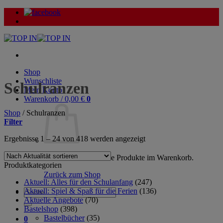
Zum
Inhalt
springen
Shop
Wunschliste
Schulranzen
Mein Konto
Warenkorb /
0,00
€
0
Shop
/
Schulranzen
Filter
Nach
Ergebnisse 1 – 24 von 418 werden angezeigt
Aktualität
sortiert
Es befinden sich keine Produkte im Warenkorb.
Produktkategorien
Zurück zum Shop
Aktuell: Alles für den Schulanfang
(247)
Aktuell: Spiel & Spaß für die Ferien
(136)
Suche
Aktuelle Angebote
(70)
nach:
Bastelshop
(398)
Bastelbücher
(35)
0