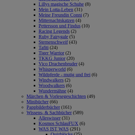
Lillys magische Schuhe
(8)
Mein Lotta-Leben
(31)
Meine Freundin Conni
(7)
Mitternachtskatzen
(4)
Pettersson und Findus
(10)
Racing Legends
(2)
Ruby Fairygale
(5)
Sternenschweif
(43)
Tafiti
(24)
Tiger Warrior
(2)
TKKG Junior
(20)
Vico Drachenbruder
(4)
Whisperworld
(6)
Wildpferde - mutig und frei
(6)
Windwalkers
(2)
Woodwalkers
(6)
Wundermähne
(4)
Märchen & Vorlesegeschichten
(49)
Minibücher
(66)
Pappbilderbücher
(161)
Wissens- & Sachbücher
(589)
Alleswisser
(31)
Kosmos SchlauFUX
(6)
WAS IST WAS
(291)
Quizblöcke
(25)