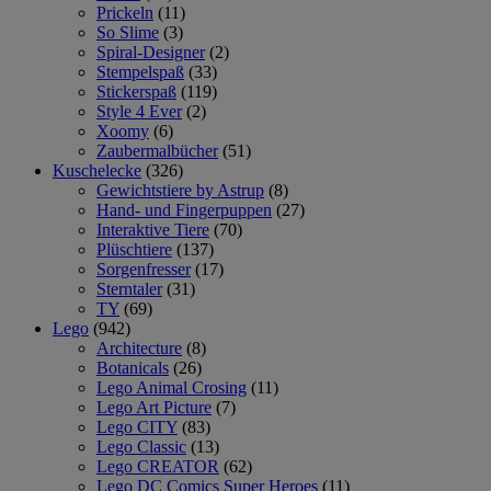
Prickeln
(11)
So Slime
(3)
Spiral-Designer
(2)
Stempelspaß
(33)
Stickerspaß
(119)
Style 4 Ever
(2)
Xoomy
(6)
Zaubermalbücher
(51)
Kuschelecke
(326)
Gewichtstiere by Astrup
(8)
Hand- und Fingerpuppen
(27)
Interaktive Tiere
(70)
Plüschtiere
(137)
Sorgenfresser
(17)
Sterntaler
(31)
TY
(69)
Lego
(942)
Architecture
(8)
Botanicals
(26)
Lego Animal Crosing
(11)
Lego Art Picture
(7)
Lego CITY
(83)
Lego Classic
(13)
Lego CREATOR
(62)
Lego DC Comics Super Heroes
(11)