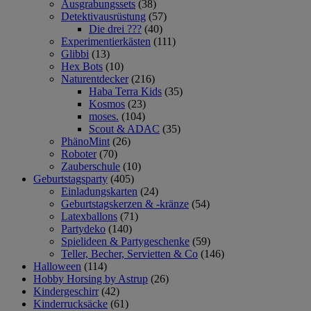
Ausgrabungssets
(38)
Detektivausrüstung
(57)
Die drei ???
(40)
Experimentierkästen
(111)
Glibbi
(13)
Hex Bots
(10)
Naturentdecker
(216)
Haba Terra Kids
(35)
Kosmos
(23)
moses.
(104)
Scout & ADAC
(35)
PhänoMint
(26)
Roboter
(70)
Zauberschule
(10)
Geburtstagsparty
(405)
Einladungskarten
(24)
Geburtstagskerzen & -kränze
(54)
Latexballons
(71)
Partydeko
(140)
Spielideen & Partygeschenke
(59)
Teller, Becher, Servietten & Co
(146)
Halloween
(114)
Hobby Horsing by Astrup
(26)
Kindergeschirr
(42)
Kinderrucksäcke
(61)