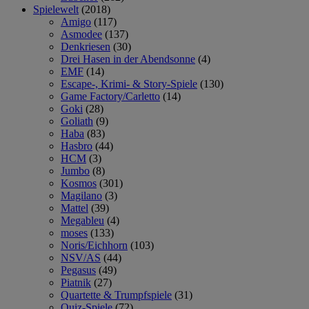
Spielewelt
(2018)
Amigo
(117)
Asmodee
(137)
Denkriesen
(30)
Drei Hasen in der Abendsonne
(4)
EMF
(14)
Escape-, Krimi- & Story-Spiele
(130)
Game Factory/Carletto
(14)
Goki
(28)
Goliath
(9)
Haba
(83)
Hasbro
(44)
HCM
(3)
Jumbo
(8)
Kosmos
(301)
Magilano
(3)
Mattel
(39)
Megableu
(4)
moses
(133)
Noris/Eichhorn
(103)
NSV/AS
(44)
Pegasus
(49)
Piatnik
(27)
Quartette & Trumpfspiele
(31)
Quiz-Spiele
(72)