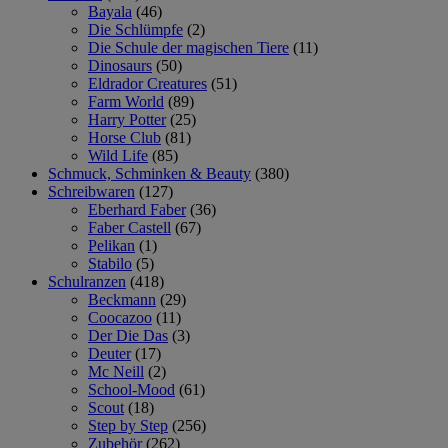
Bayala
(46)
Die Schlümpfe
(2)
Die Schule der magischen Tiere
(11)
Dinosaurs
(50)
Eldrador Creatures
(51)
Farm World
(89)
Harry Potter
(25)
Horse Club
(81)
Wild Life
(85)
Schmuck, Schminken & Beauty
(380)
Schreibwaren
(127)
Eberhard Faber
(36)
Faber Castell
(67)
Pelikan
(1)
Stabilo
(5)
Schulranzen
(418)
Beckmann
(29)
Coocazoo
(11)
Der Die Das
(3)
Deuter
(17)
Mc Neill
(2)
School-Mood
(61)
Scout
(18)
Step by Step
(256)
Zubehör
(262)