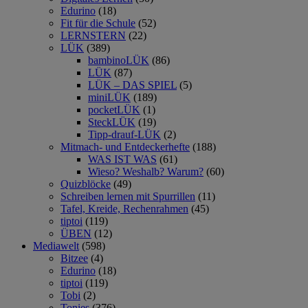
Edurino
(18)
Fit für die Schule
(52)
LERNSTERN
(22)
LÜK
(389)
bambinoLÜK
(86)
LÜK
(87)
LÜK – DAS SPIEL
(5)
miniLÜK
(189)
pocketLÜK
(1)
SteckLÜK
(19)
Tipp-drauf-LÜK
(2)
Mitmach- und Entdeckerhefte
(188)
WAS IST WAS
(61)
Wieso? Weshalb? Warum?
(60)
Quizblöcke
(49)
Schreiben lernen mit Spurrillen
(11)
Tafel, Kreide, Rechenrahmen
(45)
tiptoi
(119)
ÜBEN
(12)
Mediawelt
(598)
Bitzee
(4)
Edurino
(18)
tiptoi
(119)
Tobi
(2)
Tonies
(376)