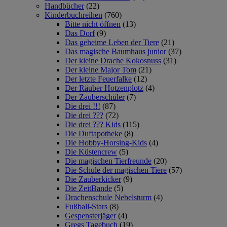
Handbücher
(22)
Kinderbuchreihen
(760)
Bitte nicht öffnen
(13)
Das Dorf
(9)
Das geheime Leben der Tiere
(21)
Das magische Baumhaus junior
(37)
Der kleine Drache Kokosnuss
(31)
Der kleine Major Tom
(21)
Der letzte Feuerfalke
(12)
Der Räuber Hotzenplotz
(4)
Der Zauberschüler
(7)
Die drei !!!
(87)
Die drei ???
(72)
Die drei ??? Kids
(115)
Die Duftapotheke
(8)
Die Hobby-Horsing-Kids
(4)
Die Küstencrew
(5)
Die magischen Tierfreunde
(20)
Die Schule der magischen Tiere
(57)
Die Zauberkicker
(9)
Die ZeitBande
(5)
Drachenschule Nebelsturm
(4)
Fußball-Stars
(8)
Gespensterjäger
(4)
Gregs Tagebuch
(19)