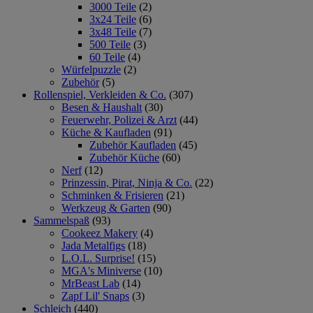
3000 Teile
(2)
3x24 Teile
(6)
3x48 Teile
(7)
500 Teile
(3)
60 Teile
(4)
Würfelpuzzle
(2)
Zubehör
(5)
Rollenspiel, Verkleiden & Co.
(307)
Besen & Haushalt
(30)
Feuerwehr, Polizei & Arzt
(44)
Küche & Kaufladen
(91)
Zubehör Kaufladen
(45)
Zubehör Küche
(60)
Nerf
(12)
Prinzessin, Pirat, Ninja & Co.
(22)
Schminken & Frisieren
(21)
Werkzeug & Garten
(90)
Sammelspaß
(93)
Cookeez Makery
(4)
Jada Metalfigs
(18)
L.O.L. Surprise!
(15)
MGA's Miniverse
(10)
MrBeast Lab
(14)
Zapf Lil' Snaps
(3)
Schleich
(440)