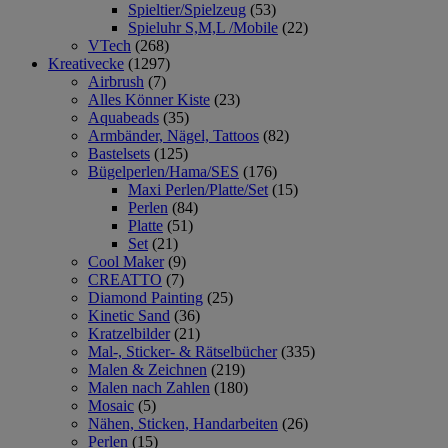
Spieltier/Spielzeug
(53)
Spieluhr S,M,L /Mobile
(22)
VTech
(268)
Kreativecke
(1297)
Airbrush
(7)
Alles Könner Kiste
(23)
Aquabeads
(35)
Armbänder, Nägel, Tattoos
(82)
Bastelsets
(125)
Bügelperlen/Hama/SES
(176)
Maxi Perlen/Platte/Set
(15)
Perlen
(84)
Platte
(51)
Set
(21)
Cool Maker
(9)
CREATTO
(7)
Diamond Painting
(25)
Kinetic Sand
(36)
Kratzelbilder
(21)
Mal-, Sticker- & Rätselbücher
(335)
Malen & Zeichnen
(219)
Malen nach Zahlen
(180)
Mosaic
(5)
Nähen, Sticken, Handarbeiten
(26)
Perlen
(15)