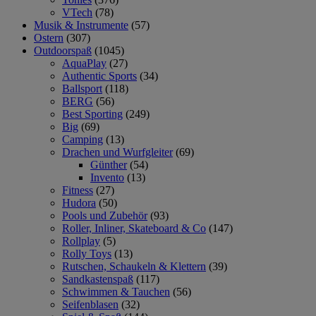
VTech
(78)
Musik & Instrumente
(57)
Ostern
(307)
Outdoorspaß
(1045)
AquaPlay
(27)
Authentic Sports
(34)
Ballsport
(118)
BERG
(56)
Best Sporting
(249)
Big
(69)
Camping
(13)
Drachen und Wurfgleiter
(69)
Günther
(54)
Invento
(13)
Fitness
(27)
Hudora
(50)
Pools und Zubehör
(93)
Roller, Inliner, Skateboard & Co
(147)
Rollplay
(5)
Rolly Toys
(13)
Rutschen, Schaukeln & Klettern
(39)
Sandkastenspaß
(117)
Schwimmen & Tauchen
(56)
Seifenblasen
(32)