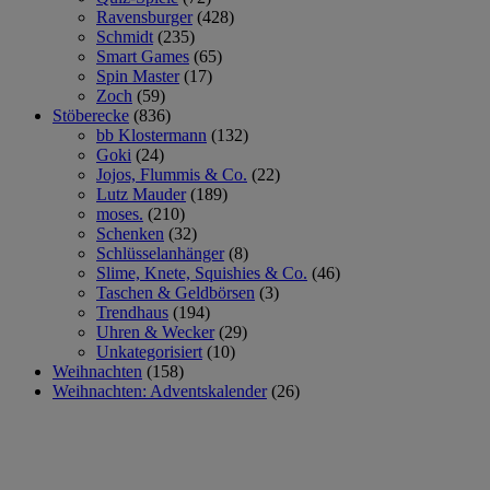
Ravensburger
(428)
Schmidt
(235)
Smart Games
(65)
Spin Master
(17)
Zoch
(59)
Stöberecke
(836)
bb Klostermann
(132)
Goki
(24)
Jojos, Flummis & Co.
(22)
Lutz Mauder
(189)
moses.
(210)
Schenken
(32)
Schlüsselanhänger
(8)
Slime, Knete, Squishies & Co.
(46)
Taschen & Geldbörsen
(3)
Trendhaus
(194)
Uhren & Wecker
(29)
Unkategorisiert
(10)
Weihnachten
(158)
Weihnachten: Adventskalender
(26)