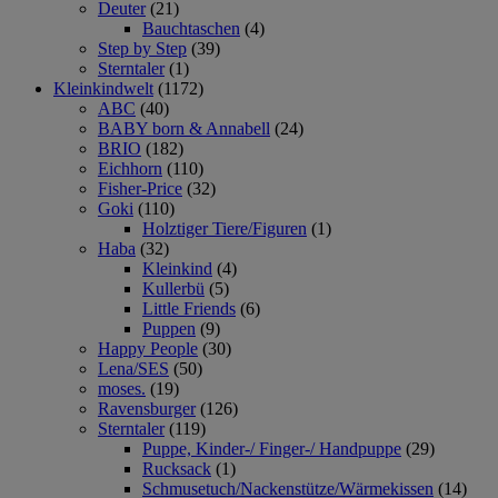
Deuter
(21)
Bauchtaschen
(4)
Step by Step
(39)
Sterntaler
(1)
Kleinkindwelt
(1172)
ABC
(40)
BABY born & Annabell
(24)
BRIO
(182)
Eichhorn
(110)
Fisher-Price
(32)
Goki
(110)
Holztiger Tiere/Figuren
(1)
Haba
(32)
Kleinkind
(4)
Kullerbü
(5)
Little Friends
(6)
Puppen
(9)
Happy People
(30)
Lena/SES
(50)
moses.
(19)
Ravensburger
(126)
Sterntaler
(119)
Puppe, Kinder-/ Finger-/ Handpuppe
(29)
Rucksack
(1)
Schmusetuch/Nackenstütze/Wärmekissen
(14)