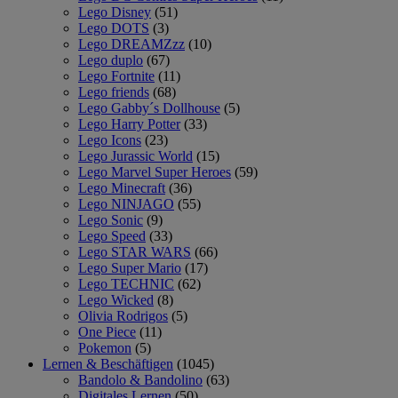
Lego Disney
(51)
Lego DOTS
(3)
Lego DREAMZzz
(10)
Lego duplo
(67)
Lego Fortnite
(11)
Lego friends
(68)
Lego Gabby´s Dollhouse
(5)
Lego Harry Potter
(33)
Lego Icons
(23)
Lego Jurassic World
(15)
Lego Marvel Super Heroes
(59)
Lego Minecraft
(36)
Lego NINJAGO
(55)
Lego Sonic
(9)
Lego Speed
(33)
Lego STAR WARS
(66)
Lego Super Mario
(17)
Lego TECHNIC
(62)
Lego Wicked
(8)
Olivia Rodrigos
(5)
One Piece
(11)
Pokemon
(5)
Lernen & Beschäftigen
(1045)
Bandolo & Bandolino
(63)
Digitales Lernen
(50)