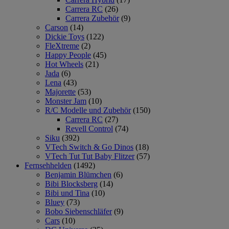
Carrera RC
(26)
Carrera Zubehör
(9)
Carson
(14)
Dickie Toys
(122)
FleXtreme
(2)
Happy People
(45)
Hot Wheels
(21)
Jada
(6)
Lena
(43)
Majorette
(53)
Monster Jam
(10)
R/C Modelle und Zubehör
(150)
Carrera RC
(27)
Revell Control
(74)
Siku
(392)
VTech Switch & Go Dinos
(18)
VTech Tut Tut Baby Flitzer
(57)
Fernsehhelden
(1492)
Benjamin Blümchen
(6)
Bibi Blocksberg
(14)
Bibi und Tina
(10)
Bluey
(73)
Bobo Siebenschläfer
(9)
Cars
(10)