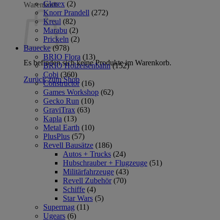
Glorex
(2)
Warenkorb
Knorr Prandell
(272)
Kreul
(82)
Marabu
(2)
Prickeln
(2)
Bauecke
(978)
BRIO Flora
(13)
Es befinden sich keine Produkte im Warenkorb.
BRIO Holzeisenbahn
(152)
Cobi
(360)
Zurück zum Shop
Constructor
(16)
Games Workshop
(62)
Gecko Run
(10)
GraviTrax
(63)
Kapla
(13)
Metal Earth
(10)
PlusPlus
(57)
Revell Bausätze
(186)
Autos + Trucks
(24)
Hubschrauber + Flugzeuge
(51)
Militärfahrzeuge
(43)
Revell Zubehör
(70)
Schiffe
(4)
Star Wars
(5)
Supermag
(11)
Ugears
(6)