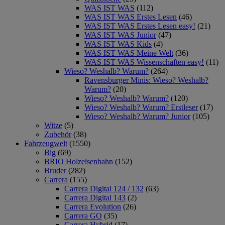
WAS IST WAS
(112)
WAS IST WAS Erstes Lesen
(46)
WAS IST WAS Erstes Lesen easy!
(21)
WAS IST WAS Junior
(47)
WAS IST WAS Kids
(4)
WAS IST WAS Meine Welt
(36)
WAS IST WAS Wissenschaften easy!
(11)
Wieso? Weshalb? Warum?
(264)
Ravensburger Minis: Wieso? Weshalb?
Warum?
(20)
Wieso? Weshalb? Warum?
(120)
Wieso? Weshalb? Warum? Erstleser
(17)
Wieso? Weshalb? Warum? Junior
(105)
Witze
(5)
Zubehör
(38)
Fahrzeugwelt
(1550)
Big
(69)
BRIO Holzeisenbahn
(152)
Bruder
(282)
Carrera
(155)
Carrera Digital 124 / 132
(63)
Carrera Digital 143
(2)
Carrera Evolution
(26)
Carrera GO
(35)
Carrera Hybrid
(17)