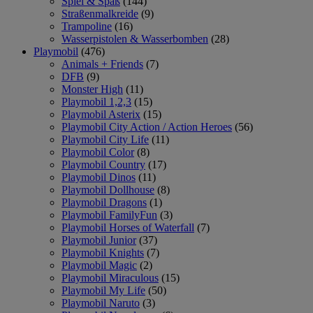
Spiel & Spaß
(144)
Straßenmalkreide
(9)
Trampoline
(16)
Wasserpistolen & Wasserbomben
(28)
Playmobil
(476)
Animals + Friends
(7)
DFB
(9)
Monster High
(11)
Playmobil 1,2,3
(15)
Playmobil Asterix
(15)
Playmobil City Action / Action Heroes
(56)
Playmobil City Life
(11)
Playmobil Color
(8)
Playmobil Country
(17)
Playmobil Dinos
(11)
Playmobil Dollhouse
(8)
Playmobil Dragons
(1)
Playmobil FamilyFun
(3)
Playmobil Horses of Waterfall
(7)
Playmobil Junior
(37)
Playmobil Knights
(7)
Playmobil Magic
(2)
Playmobil Miraculous
(15)
Playmobil My Life
(50)
Playmobil Naruto
(3)