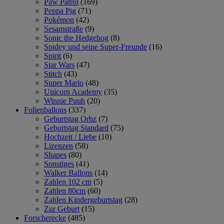
Paw Patrol
(169)
Peppa Pig
(71)
Pokémon
(42)
Sesamstraße
(9)
Sonic the Hedgehog
(8)
Spidey und seine Super-Freunde
(16)
Spirit
(6)
Star Wars
(47)
Stitch
(43)
Super Mario
(48)
Unicorn Academy
(35)
Winnie Puuh
(20)
Folienballons
(337)
Geburtstag Orbz
(7)
Geburtstag Standard
(75)
Hochzeit / Liebe
(10)
Lizenzen
(58)
Shapes
(80)
Sonstiges
(41)
Walker Ballons
(14)
Zahlen 102 cm
(5)
Zahlen 80cm
(60)
Zahlen Kindergeburtstag
(28)
Zur Geburt
(15)
Forscherecke
(485)