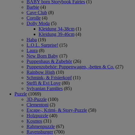
BABY born Storybook Fairies
(1)
Barbie
(4)
Cave Club
(8)
Corolle
(4)
Dolly Moda
(5)
Kleidung 34-38cm
(1)
Kleidung 39-46cm
(4)
Haba
(19)
L.O.L. Surprise!
(15)
Laura
(8)
New Born Baby
(17)
Puppenhaus & Zubehör
(26)
Puppenzubehör: Puppenwagen, -betten & Co.
(27)
Rainbow High
(10)
Schmink- & Frisierkopf
(11)
Steffi & Evi Love
(80)
Sylvanian Families
(85)
Puzzle
(1069)
3D-Puzzle
(100)
Clementoni
(2)
Escape-, Krimi- & Story-Puzzle
(58)
Holzpuzzle
(40)
Kosmos
(31)
Rahmenpuzzle
(67)
Ravensburger
(700)