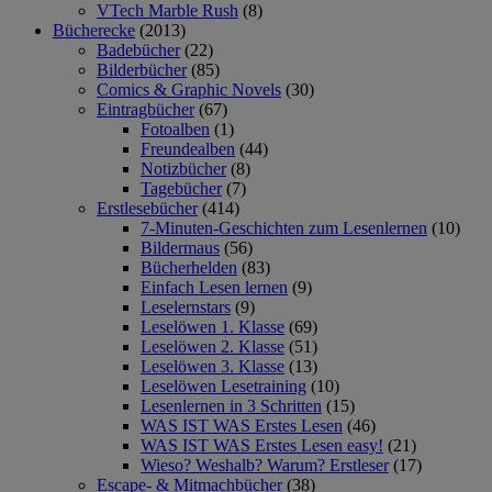
VTech Marble Rush
(8)
Bücherecke
(2013)
Badebücher
(22)
Bilderbücher
(85)
Comics & Graphic Novels
(30)
Eintragbücher
(67)
Fotoalben
(1)
Freundealben
(44)
Notizbücher
(8)
Tagebücher
(7)
Erstlesebücher
(414)
7-Minuten-Geschichten zum Lesenlernen
(10)
Bildermaus
(56)
Bücherhelden
(83)
Einfach Lesen lernen
(9)
Leselernstars
(9)
Leselöwen 1. Klasse
(69)
Leselöwen 2. Klasse
(51)
Leselöwen 3. Klasse
(13)
Leselöwen Lesetraining
(10)
Lesenlernen in 3 Schritten
(15)
WAS IST WAS Erstes Lesen
(46)
WAS IST WAS Erstes Lesen easy!
(21)
Wieso? Weshalb? Warum? Erstleser
(17)
Escape- & Mitmachbücher
(38)