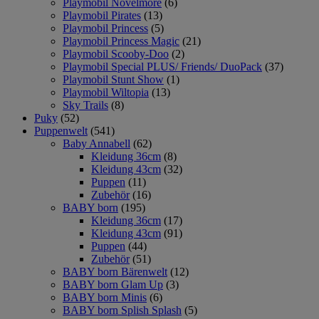
Playmobil Novelmore
(6)
Playmobil Pirates
(13)
Playmobil Princess
(5)
Playmobil Princess Magic
(21)
Playmobil Scooby-Doo
(2)
Playmobil Special PLUS/ Friends/ DuoPack
(37)
Playmobil Stunt Show
(1)
Playmobil Wiltopia
(13)
Sky Trails
(8)
Puky
(52)
Puppenwelt
(541)
Baby Annabell
(62)
Kleidung 36cm
(8)
Kleidung 43cm
(32)
Puppen
(11)
Zubehör
(16)
BABY born
(195)
Kleidung 36cm
(17)
Kleidung 43cm
(91)
Puppen
(44)
Zubehör
(51)
BABY born Bärenwelt
(12)
BABY born Glam Up
(3)
BABY born Minis
(6)
BABY born Splish Splash
(5)