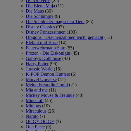
DC Universe
(25)
Die Biene Maja
(11)
Die Maus
(30)
Die Schlümpfe
(8)
Die Schule der magischen Tiere
(85)
Disney Classics
(97)
Disney Prinzessinnen
(103)
Dragons - Drachenzähmen leicht gemacht
(13)
Elefant und Hase
(14)
Feuerwehrmann Sam
(55)
Frozen - Die Eiskönigin
(45)
Gabby's Dollhouse
(43)
Harry Potter
(96)
Jurassic World
(15)
K-POP Demon Hunters
(6)
Marvel Universe
(41)
Meine Freundin Conni
(21)
Mia and me
(11)
Mickey Mouse & Freunde
(48)
Minecraft
(45)
Minions
(10)
Miraculous
(26)
Naruto
(7)
OGGY OGGY
(3)
One Piece
(9)