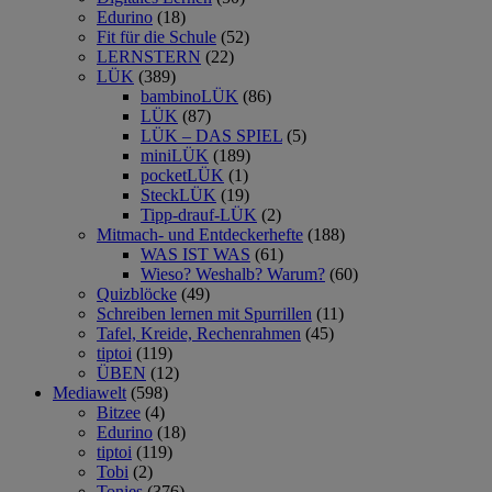
Edurino
(18)
Fit für die Schule
(52)
LERNSTERN
(22)
LÜK
(389)
bambinoLÜK
(86)
LÜK
(87)
LÜK – DAS SPIEL
(5)
miniLÜK
(189)
pocketLÜK
(1)
SteckLÜK
(19)
Tipp-drauf-LÜK
(2)
Mitmach- und Entdeckerhefte
(188)
WAS IST WAS
(61)
Wieso? Weshalb? Warum?
(60)
Quizblöcke
(49)
Schreiben lernen mit Spurrillen
(11)
Tafel, Kreide, Rechenrahmen
(45)
tiptoi
(119)
ÜBEN
(12)
Mediawelt
(598)
Bitzee
(4)
Edurino
(18)
tiptoi
(119)
Tobi
(2)
Tonies
(376)