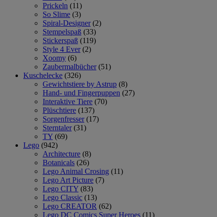
Prickeln
(11)
So Slime
(3)
Spiral-Designer
(2)
Stempelspaß
(33)
Stickerspaß
(119)
Style 4 Ever
(2)
Xoomy
(6)
Zaubermalbücher
(51)
Kuschelecke
(326)
Gewichtstiere by Astrup
(8)
Hand- und Fingerpuppen
(27)
Interaktive Tiere
(70)
Plüschtiere
(137)
Sorgenfresser
(17)
Sterntaler
(31)
TY
(69)
Lego
(942)
Architecture
(8)
Botanicals
(26)
Lego Animal Crosing
(11)
Lego Art Picture
(7)
Lego CITY
(83)
Lego Classic
(13)
Lego CREATOR
(62)
Lego DC Comics Super Heroes
(11)