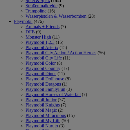
Spiel & Spaß
(144)
Straßenmalkreide
(9)
Trampoline
(16)
Wasserpistolen & Wasserbomben
(28)
Playmobil
(476)
Animals + Friends
(7)
DFB
(9)
Monster High
(11)
Playmobil 1,2,3
(15)
Playmobil Asterix
(15)
Playmobil City Action / Action Heroes
(56)
Playmobil City Life
(11)
Playmobil Color
(8)
Playmobil Country
(17)
Playmobil Dinos
(11)
Playmobil Dollhouse
(8)
Playmobil Dragons
(1)
Playmobil FamilyFun
(3)
Playmobil Horses of Waterfall
(7)
Playmobil Junior
(37)
Playmobil Knights
(7)
Playmobil Magic
(2)
Playmobil Miraculous
(15)
Playmobil My Life
(50)
Playmobil Naruto
(3)