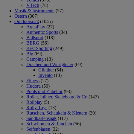
VTech
(78)
Musik & Instrumente
(57)
Ostern
(307)
Outdoorspaß
(1045)
AquaPlay
(27)
Authentic Sports
(34)
Ballsport
(118)
BERG
(56)
Best Sporting
(249)
Big
(69)
Camping
(13)
Drachen und Wurfgleiter
(69)
Günther
(54)
Invento
(13)
Fitness
(27)
Hudora
(50)
Pools und Zubehör
(93)
Roller, Inliner, Skateboard & Co
(147)
Rollplay
(5)
Rolly Toys
(13)
Rutschen, Schaukeln & Klettern
(39)
Sandkastenspaß
(117)
Schwimmen & Tauchen
(56)
Seifenblasen
(32)