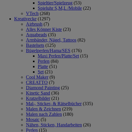
Spieltier/Spielzeug
(53)
Spieluhr S,M,L /Mobile
(22)
VTech
(268)
Kreativecke
(1297)
Airbrush
(7)
Alles Könner Kiste
(23)
Aquabeads
(35)
Armbänder, Nägel, Tattoos
(82)
Bastelsets
(125)
Bügelperlen/Hama/SES
(176)
Maxi Perlen/Platte/Set
(15)
Perlen
(84)
Platte
(51)
Set
(21)
Cool Maker
(9)
CREATTO
(7)
Diamond Painting
(25)
Kinetic Sand
(36)
Kratzelbilder
(21)
Mal-, Sticker- & Rätselbücher
(335)
Malen & Zeichnen
(219)
Malen nach Zahlen
(180)
Mosaic
(5)
Nähen, Sticken, Handarbeiten
(26)
Perlen
(15)