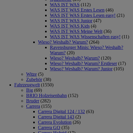
WAS IST WAS
(112)
WAS IST WAS Erstes Lesen
(46)
WAS IST WAS Erstes Lesen easy!
(21)
WAS IST WAS Junior
(47)
WAS IST WAS Kids
(4)
WAS IST WAS Meine Welt
(36)
WAS IST WAS Wissenschaften easy!
(11)
Wieso? Weshalb? Warum?
(264)
Ravensburger Minis: Wieso? Weshalb?
Warum?
(20)
Wieso? Weshalb? Warum?
(120)
Wieso? Weshalb? Warum? Erstleser
(17)
Wieso? Weshalb? Warum? Junior
(105)
Witze
(5)
Zubehör
(38)
Fahrzeugwelt
(1550)
Big
(69)
BRIO Holzeisenbahn
(152)
Bruder
(282)
Carrera
(155)
Carrera Digital 124 / 132
(63)
Carrera Digital 143
(2)
Carrera Evolution
(26)
Carrera GO
(35)
Carrera Hybrid
(17)