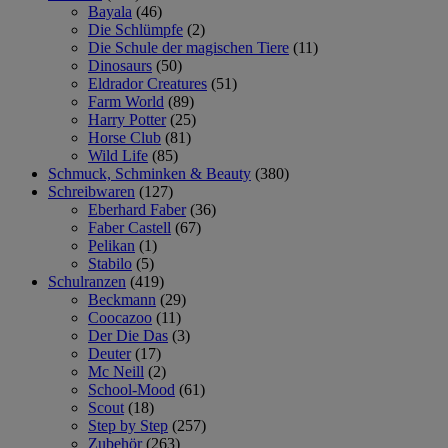
Bayala
(46)
Die Schlümpfe
(2)
Die Schule der magischen Tiere
(11)
Dinosaurs
(50)
Eldrador Creatures
(51)
Farm World
(89)
Harry Potter
(25)
Horse Club
(81)
Wild Life
(85)
Schmuck, Schminken & Beauty
(380)
Schreibwaren
(127)
Eberhard Faber
(36)
Faber Castell
(67)
Pelikan
(1)
Stabilo
(5)
Schulranzen
(419)
Beckmann
(29)
Coocazoo
(11)
Der Die Das
(3)
Deuter
(17)
Mc Neill
(2)
School-Mood
(61)
Scout
(18)
Step by Step
(257)
Zubehör
(263)