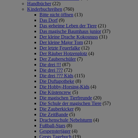
Handbücher
(22)
Kinderbuchreihen
(760)
Bitte nicht öffnen
(13)
Das Dorf
(9)
Das geheime Leben der Tiere
(21)
Das magische Baumhaus junior
(37)
Der kleine Drache Kokosnuss
(31)
Der kleine Major Tom
(21)
Der letzte Feuerfalke
(12)
Der Räuber Hotzenplotz
(4)
Der Zauberschüler
(7)
Die drei !!!
(87)
Die drei ???
(72)
Die drei ??? Kids
(115)
Die Duftapotheke
(8)
Die Hobby-Horsing-Kids
(4)
Die Küstencrew
(5)
Die magischen Tierfreunde
(20)
Die Schule der magischen Tiere
(57)
Die Zauberkicker
(9)
Die ZeitBande
(5)
Drachenschule Nebelsturm
(4)
Fußball-Stars
(8)
Gespensterjäger
(4)
Gregs Tagebuch
(19)