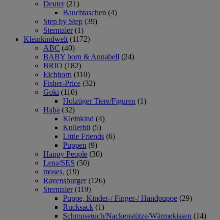
Deuter
(21)
Bauchtaschen
(4)
Step by Step
(39)
Sterntaler
(1)
Kleinkindwelt
(1172)
ABC
(40)
BABY born & Annabell
(24)
BRIO
(182)
Eichhorn
(110)
Fisher-Price
(32)
Goki
(110)
Holztiger Tiere/Figuren
(1)
Haba
(32)
Kleinkind
(4)
Kullerbü
(5)
Little Friends
(6)
Puppen
(9)
Happy People
(30)
Lena/SES
(50)
moses.
(19)
Ravensburger
(126)
Sterntaler
(119)
Puppe, Kinder-/ Finger-/ Handpuppe
(29)
Rucksack
(1)
Schmusetuch/Nackenstütze/Wärmekissen
(14)