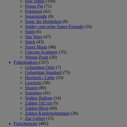
Paw Patrol
(169)
Peppa Pig
(71)
Pokémon
(42)
Sesamstraße
(9)
Sonic the Hedgehog
(8)
Spidey und seine Super-Freunde
(16)
Spirit
(6)
Star Wars
(47)
Stitch
(43)
Super Mario
(48)
Unicorn Academy
(35)
Winnie Puuh
(20)
Folienballons
(337)
Geburtstag Orbz
(7)
Geburtstag Standard
(75)
Hochzeit / Liebe
(10)
Lizenzen
(58)
Shapes
(80)
Sonstiges
(41)
Walker Ballons
(14)
Zahlen 102 cm
(5)
Zahlen 80cm
(60)
Zahlen Kindergeburtstag
(28)
Zur Geburt
(15)
Forscherecke
(485)