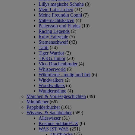
Lillys magische Schuhe
(8)
Mein Lotta-Leben
(31)
Meine Freundin Conni
(7)
Mitternachtskatzen
(4)
Pettersson und Findus
(10)
Racing Legends
(2)
Ruby Fairygale
(5)
Sternenschweif
(43)
Tafiti
(24)
Tiger Warrior
(2)
TKKG Junior
(20)
Vico Drachenbruder
(4)
Whisperworld
(6)
Wildpferde - mutig und frei
(6)
Windwalkers
(2)
Woodwalkers
(6)
Wundermähne
(4)
Märchen & Vorlesegeschichten
(49)
Minibücher
(66)
Pappbilderbücher
(161)
Wissens- & Sachbücher
(589)
Alleswisser
(31)
Kosmos SchlauFUX
(6)
WAS IST WAS
(291)
Quizblöcke
(25)