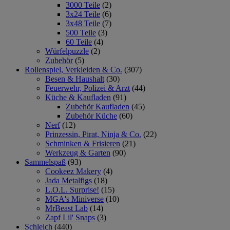
3000 Teile
(2)
3x24 Teile
(6)
3x48 Teile
(7)
500 Teile
(3)
60 Teile
(4)
Würfelpuzzle
(2)
Zubehör
(5)
Rollenspiel, Verkleiden & Co.
(307)
Besen & Haushalt
(30)
Feuerwehr, Polizei & Arzt
(44)
Küche & Kaufladen
(91)
Zubehör Kaufladen
(45)
Zubehör Küche
(60)
Nerf
(12)
Prinzessin, Pirat, Ninja & Co.
(22)
Schminken & Frisieren
(21)
Werkzeug & Garten
(90)
Sammelspaß
(93)
Cookeez Makery
(4)
Jada Metalfigs
(18)
L.O.L. Surprise!
(15)
MGA's Miniverse
(10)
MrBeast Lab
(14)
Zapf Lil' Snaps
(3)
Schleich
(440)