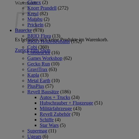
Glorex
(2)
Warenkorb
Knorr Prandell
(272)
Kreul
(82)
Marabu
(2)
Prickeln
(2)
Bauecke
(978)
BRIO Flora
(13)
Es befinden sich keine Produkte im Warenkorb.
BRIO Holzeisenbahn
(152)
Cobi
(360)
Zurück zum Shop
Constructor
(16)
Games Workshop
(62)
Gecko Run
(10)
GraviTrax
(63)
Kapla
(13)
Metal Earth
(10)
PlusPlus
(57)
Revell Bausätze
(186)
Autos + Trucks
(24)
Hubschrauber + Flugzeuge
(51)
Militärfahrzeuge
(43)
Revell Zubehör
(70)
Schiffe
(4)
Star Wars
(5)
Supermag
(11)
Ugears
(6)