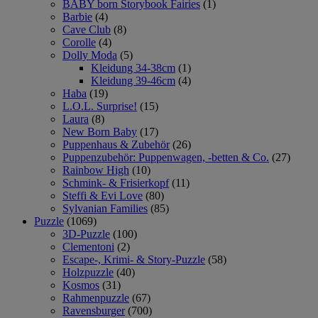
BABY born Storybook Fairies
(1)
Barbie
(4)
Cave Club
(8)
Corolle
(4)
Dolly Moda
(5)
Kleidung 34-38cm
(1)
Kleidung 39-46cm
(4)
Haba
(19)
L.O.L. Surprise!
(15)
Laura
(8)
New Born Baby
(17)
Puppenhaus & Zubehör
(26)
Puppenzubehör: Puppenwagen, -betten & Co.
(27)
Rainbow High
(10)
Schmink- & Frisierkopf
(11)
Steffi & Evi Love
(80)
Sylvanian Families
(85)
Puzzle
(1069)
3D-Puzzle
(100)
Clementoni
(2)
Escape-, Krimi- & Story-Puzzle
(58)
Holzpuzzle
(40)
Kosmos
(31)
Rahmenpuzzle
(67)
Ravensburger
(700)