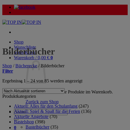
Zum
Inhalt
springen
Shop
Wunschliste
Bilderbücher
Mein Konto
Warenkorb /
0,00
€
0
Shop
/
Bücherecke
/
Bilderbücher
Filter
Nach
Ergebnisse 1 – 24 von 85 werden angezeigt
Aktualität
sortiert
Es befinden sich keine Produkte im Warenkorb.
Produktkategorien
Zurück zum Shop
Aktuell: Alles für den Schulanfang
(247)
Aktuell: Spiel & Spaß für die Ferien
(136)
Suche
Aktuelle Angebote
(70)
nach:
Bastelshop
(398)
Bastelbücher
(35)
0