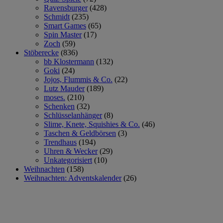
Ravensburger
(428)
Schmidt
(235)
Smart Games
(65)
Spin Master
(17)
Zoch
(59)
Stöberecke
(836)
bb Klostermann
(132)
Goki
(24)
Jojos, Flummis & Co.
(22)
Lutz Mauder
(189)
moses.
(210)
Schenken
(32)
Schlüsselanhänger
(8)
Slime, Knete, Squishies & Co.
(46)
Taschen & Geldbörsen
(3)
Trendhaus
(194)
Uhren & Wecker
(29)
Unkategorisiert
(10)
Weihnachten
(158)
Weihnachten: Adventskalender
(26)