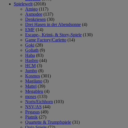
Spielewelt
(2018)
Amigo
(117)
Asmodee
(137)
Denkriesen
(30)
Drei Hasen in der Abendsonne
(4)
EMF
(14)
Escape-, Krimi- & Story-Spiele
(130)
Game Factory/Carletto
(14)
Goki
(28)
Goliath
(9)
Haba
(83)
Hasbro
(44)
HCM
(3)
Jumbo
(8)
Kosmos
(301)
Magilano
(3)
Mattel
(39)
Megableu
(4)
moses
(133)
Noris/Eichhorn
(103)
NSV/AS
(44)
Pegasus
(49)
Piatnik
(27)
Quartette & Trumpfspiele
(31)
Quiz-Spiele
(72)