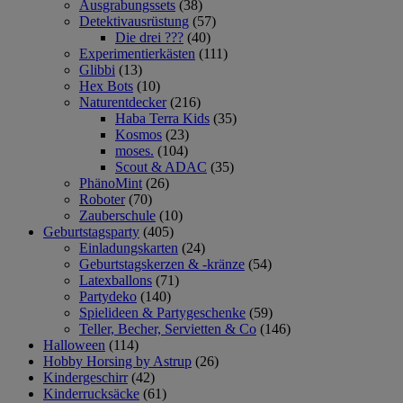
Ausgrabungssets
(38)
Detektivausrüstung
(57)
Die drei ???
(40)
Experimentierkästen
(111)
Glibbi
(13)
Hex Bots
(10)
Naturentdecker
(216)
Haba Terra Kids
(35)
Kosmos
(23)
moses.
(104)
Scout & ADAC
(35)
PhänoMint
(26)
Roboter
(70)
Zauberschule
(10)
Geburtstagsparty
(405)
Einladungskarten
(24)
Geburtstagskerzen & -kränze
(54)
Latexballons
(71)
Partydeko
(140)
Spielideen & Partygeschenke
(59)
Teller, Becher, Servietten & Co
(146)
Halloween
(114)
Hobby Horsing by Astrup
(26)
Kindergeschirr
(42)
Kinderrucksäcke
(61)