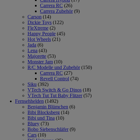
Carrera RC
(26)
Carrera Zubehör
(9)
Carson
(14)
Dickie Toys
(122)
FleXtreme
(2)
Happy People
(45)
Hot Wheels
(21)
Jada
(6)
Lena
(43)
Majorette
(53)
Monster Jam
(10)
R/C Modelle und Zubehör
(150)
Carrera RC
(27)
Revell Control
(74)
Siku
(392)
VTech Switch & Go Dinos
(18)
VTech Tut Tut Baby Flitzer
(57)
Fernsehhelden
(1492)
Benjamin Blümchen
(6)
Bibi Blocksberg
(14)
Bibi und Tina
(10)
Bluey
(73)
Bobo Siebenschläfer
(9)
Cars
(10)