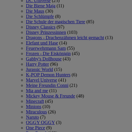
DC Universe
(25)
Die Biene Maja
(11)
Die Maus
(30)
Die Schlümpfe
(8)
Die Schule der magischen Tiere
(85)
Disney Classics
(97)
Disney Prinzessinnen
(103)
Dragons - Drachenzähmen leicht gemacht
(13)
Elefant und Hase
(14)
Feuerwehrmann Sam
(55)
Frozen - Die Eiskönigin
(45)
Gabby's Dollhouse
(43)
Harry Potter
(96)
Jurassic World
(15)
K-POP Demon Hunters
(6)
Marvel Universe
(41)
Meine Freundin Conni
(21)
Mia and me
(11)
Mickey Mouse & Freunde
(48)
Minecraft
(45)
Minions
(10)
Miraculous
(26)
Naruto
(7)
OGGY OGGY
(3)
One Piece
(9)