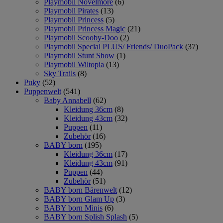
Playmobil Novelmore
(6)
Playmobil Pirates
(13)
Playmobil Princess
(5)
Playmobil Princess Magic
(21)
Playmobil Scooby-Doo
(2)
Playmobil Special PLUS/ Friends/ DuoPack
(37)
Playmobil Stunt Show
(1)
Playmobil Wiltopia
(13)
Sky Trails
(8)
Puky
(52)
Puppenwelt
(541)
Baby Annabell
(62)
Kleidung 36cm
(8)
Kleidung 43cm
(32)
Puppen
(11)
Zubehör
(16)
BABY born
(195)
Kleidung 36cm
(17)
Kleidung 43cm
(91)
Puppen
(44)
Zubehör
(51)
BABY born Bärenwelt
(12)
BABY born Glam Up
(3)
BABY born Minis
(6)
BABY born Splish Splash
(5)