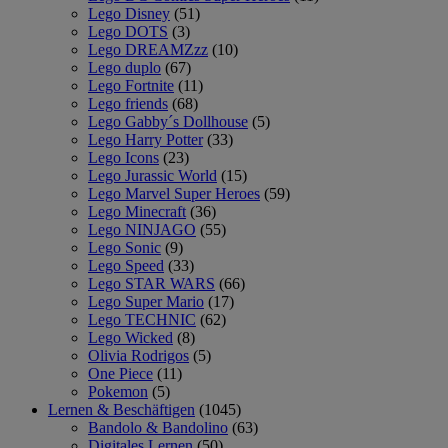
Lego Disney
(51)
Lego DOTS
(3)
Lego DREAMZzz
(10)
Lego duplo
(67)
Lego Fortnite
(11)
Lego friends
(68)
Lego Gabby´s Dollhouse
(5)
Lego Harry Potter
(33)
Lego Icons
(23)
Lego Jurassic World
(15)
Lego Marvel Super Heroes
(59)
Lego Minecraft
(36)
Lego NINJAGO
(55)
Lego Sonic
(9)
Lego Speed
(33)
Lego STAR WARS
(66)
Lego Super Mario
(17)
Lego TECHNIC
(62)
Lego Wicked
(8)
Olivia Rodrigos
(5)
One Piece
(11)
Pokemon
(5)
Lernen & Beschäftigen
(1045)
Bandolo & Bandolino
(63)
Digitales Lernen
(50)