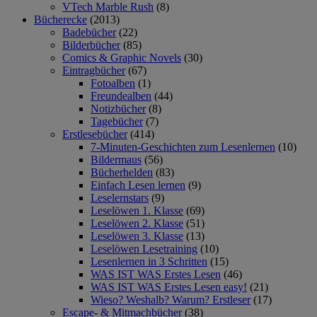
VTech Marble Rush
(8)
Bücherecke
(2013)
Badebücher
(22)
Bilderbücher
(85)
Comics & Graphic Novels
(30)
Eintragbücher
(67)
Fotoalben
(1)
Freundealben
(44)
Notizbücher
(8)
Tagebücher
(7)
Erstlesebücher
(414)
7-Minuten-Geschichten zum Lesenlernen
(10)
Bildermaus
(56)
Bücherhelden
(83)
Einfach Lesen lernen
(9)
Leselernstars
(9)
Leselöwen 1. Klasse
(69)
Leselöwen 2. Klasse
(51)
Leselöwen 3. Klasse
(13)
Leselöwen Lesetraining
(10)
Lesenlernen in 3 Schritten
(15)
WAS IST WAS Erstes Lesen
(46)
WAS IST WAS Erstes Lesen easy!
(21)
Wieso? Weshalb? Warum? Erstleser
(17)
Escape- & Mitmachbücher
(38)