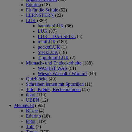
Edurino
(18)
Fit für die Schule
(52)
LERNSTERN
(22)
LÜK
(389)
bambinoLÜK
(86)
LÜK
(87)
LÜK – DAS SPIEL
(5)
miniLÜK
(189)
pocketLÜK
(1)
SteckLÜK
(19)
Tipp-drauf-LÜK
(2)
Mitmach- und Entdeckerhefte
(188)
WAS IST WAS
(61)
Wieso? Weshalb? Warum?
(60)
Quizblöcke
(49)
Schreiben lernen mit Spurrillen
(11)
Tafel, Kreide, Rechenrahmen
(45)
tiptoi
(119)
ÜBEN
(12)
Mediawelt
(598)
Bitzee
(4)
Edurino
(18)
tiptoi
(119)
Tobi
(2)
Tonies
(376)