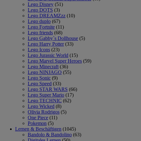
Lego Disney
(51)
Lego DOTS
(3)
Lego DREAMZzz
(10)
Lego duplo
(67)
Lego Fortnite
(11)
Lego friends
(68)
Lego Gabby´s Dollhouse
(5)
Lego Harry Potter
(33)
Lego Icons
(23)
Lego Jurassic World
(15)
Lego Marvel Super Heroes
(59)
Lego Minecraft
(36)
Lego NINJAGO
(55)
Lego Sonic
(9)
Lego Speed
(33)
Lego STAR WARS
(66)
Lego Super Mario
(17)
Lego TECHNIC
(62)
Lego Wicked
(8)
Olivia Rodrigos
(5)
One Piece
(11)
Pokemon
(5)
Lernen & Beschäftigen
(1045)
Bandolo & Bandolino
(63)
Digitales Lernen
(50)