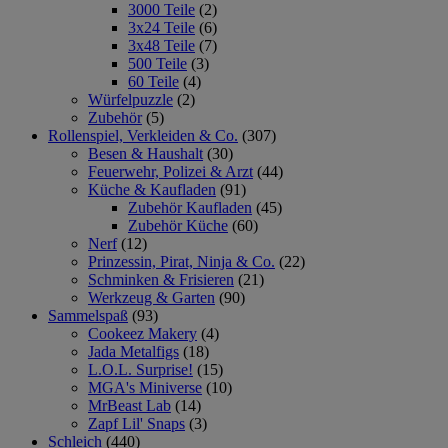
3000 Teile
(2)
3x24 Teile
(6)
3x48 Teile
(7)
500 Teile
(3)
60 Teile
(4)
Würfelpuzzle
(2)
Zubehör
(5)
Rollenspiel, Verkleiden & Co.
(307)
Besen & Haushalt
(30)
Feuerwehr, Polizei & Arzt
(44)
Küche & Kaufladen
(91)
Zubehör Kaufladen
(45)
Zubehör Küche
(60)
Nerf
(12)
Prinzessin, Pirat, Ninja & Co.
(22)
Schminken & Frisieren
(21)
Werkzeug & Garten
(90)
Sammelspaß
(93)
Cookeez Makery
(4)
Jada Metalfigs
(18)
L.O.L. Surprise!
(15)
MGA's Miniverse
(10)
MrBeast Lab
(14)
Zapf Lil' Snaps
(3)
Schleich
(440)