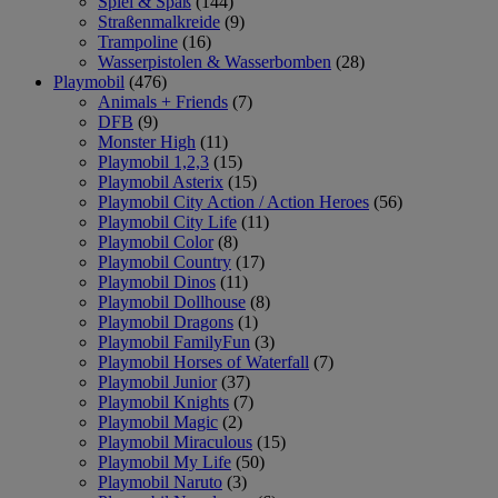
Spiel & Spaß
(144)
Straßenmalkreide
(9)
Trampoline
(16)
Wasserpistolen & Wasserbomben
(28)
Playmobil
(476)
Animals + Friends
(7)
DFB
(9)
Monster High
(11)
Playmobil 1,2,3
(15)
Playmobil Asterix
(15)
Playmobil City Action / Action Heroes
(56)
Playmobil City Life
(11)
Playmobil Color
(8)
Playmobil Country
(17)
Playmobil Dinos
(11)
Playmobil Dollhouse
(8)
Playmobil Dragons
(1)
Playmobil FamilyFun
(3)
Playmobil Horses of Waterfall
(7)
Playmobil Junior
(37)
Playmobil Knights
(7)
Playmobil Magic
(2)
Playmobil Miraculous
(15)
Playmobil My Life
(50)
Playmobil Naruto
(3)