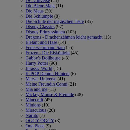
DC Universe
(25)
Die Biene Maja
(11)
Die Maus
(30)
Die Schlümpfe
(8)
Die Schule der magischen Tiere
(85)
Disney Classics
(97)
Disney Prinzessinnen
(103)
Dragons - Drachenzähmen leicht gemacht
(13)
Elefant und Hase
(14)
Feuerwehrmann Sam
(55)
Frozen - Die Eiskönigin
(45)
Gabby's Dollhouse
(43)
Harry Potter
(96)
Jurassic World
(15)
K-POP Demon Hunters
(6)
Marvel Universe
(41)
Meine Freundin Conni
(21)
Mia and me
(11)
Mickey Mouse & Freunde
(48)
Minecraft
(45)
Minions
(10)
Miraculous
(26)
Naruto
(7)
OGGY OGGY
(3)
One Piece
(9)