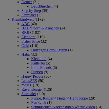
Deuter
(21)
Bauchtaschen
(4)
Step by Step
(39)
Sterntaler
(1)
Kleinkindwelt
(1172)
ABC
(40)
BABY born & Annabell
(24)
BRIO
(182)
Eichhorn
(110)
Fisher-Price
(32)
Goki
(110)
Holztiger Tiere/Figuren
(1)
Haba
(32)
Kleinkind
(4)
Kullerbü
(5)
Little Friends
(6)
Puppen
(9)
Happy People
(30)
Lena/SES
(50)
moses.
(19)
Ravensburger
(126)
Sterntaler
(119)
Puppe, Kinder-/ Finger-/ Handpuppe
(29)
Rucksack
(1)
Schmusetuch/Nackenstütze/Wärmekissen
(14)