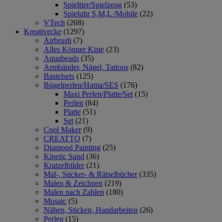
Spieltier/Spielzeug
(53)
Spieluhr S,M,L /Mobile
(22)
VTech
(268)
Kreativecke
(1297)
Airbrush
(7)
Alles Könner Kiste
(23)
Aquabeads
(35)
Armbänder, Nägel, Tattoos
(82)
Bastelsets
(125)
Bügelperlen/Hama/SES
(176)
Maxi Perlen/Platte/Set
(15)
Perlen
(84)
Platte
(51)
Set
(21)
Cool Maker
(9)
CREATTO
(7)
Diamond Painting
(25)
Kinetic Sand
(36)
Kratzelbilder
(21)
Mal-, Sticker- & Rätselbücher
(335)
Malen & Zeichnen
(219)
Malen nach Zahlen
(180)
Mosaic
(5)
Nähen, Sticken, Handarbeiten
(26)
Perlen
(15)