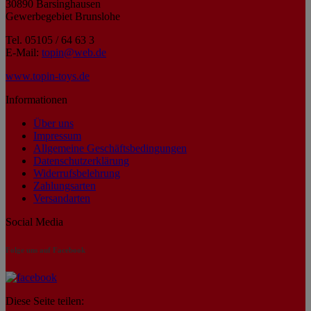
30890 Barsinghausen
Gewerbegebiet Brunslohe
Tel. 05105 / 64 63 3
E-Mail:
topin@web.de
www.topin-toys.de
Informationen
Über uns
Impressum
Allgemeine Geschäftsbedingungen
Datenschutzerklärung
Widerrufsbelehrung
Zahlungsarten
Versandarten
Social Media
Folge uns auf Facebook
Diese Seite teilen: