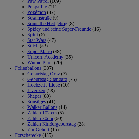
Paw Patrol
(169)
Peppa Pig
(71)
Pokémon
(42)
Sesamstraße
(9)
Sonic the Hedgehog
(8)
Spidey und seine Super-Freunde
(16)
Spirit
(6)
Star Wars
(47)
Stitch
(43)
Super Mario
(48)
Unicorn Academy
(35)
Winnie Puuh
(20)
Folienballons
(337)
Geburtstag Orbz
(7)
Geburtstag Standard
(75)
Hochzeit / Liebe
(10)
Lizenzen
(58)
Shapes
(80)
Sonstiges
(41)
Walker Ballons
(14)
Zahlen 102 cm
(5)
Zahlen 80cm
(60)
Zahlen Kindergeburtstag
(28)
Zur Geburt
(15)
Forscherecke
(485)