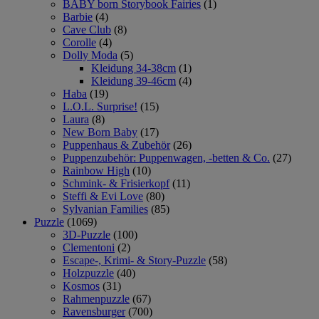
BABY born Storybook Fairies
(1)
Barbie
(4)
Cave Club
(8)
Corolle
(4)
Dolly Moda
(5)
Kleidung 34-38cm
(1)
Kleidung 39-46cm
(4)
Haba
(19)
L.O.L. Surprise!
(15)
Laura
(8)
New Born Baby
(17)
Puppenhaus & Zubehör
(26)
Puppenzubehör: Puppenwagen, -betten & Co.
(27)
Rainbow High
(10)
Schmink- & Frisierkopf
(11)
Steffi & Evi Love
(80)
Sylvanian Families
(85)
Puzzle
(1069)
3D-Puzzle
(100)
Clementoni
(2)
Escape-, Krimi- & Story-Puzzle
(58)
Holzpuzzle
(40)
Kosmos
(31)
Rahmenpuzzle
(67)
Ravensburger
(700)