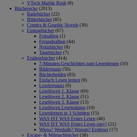
VTech Marble Rush
(8)
Bücherecke
(2013)
Badebücher
(22)
Bilderbücher
(85)
Comics & Graphic Novels
(30)
Eintragbücher
(67)
Fotoalben
(1)
Freundealben
(44)
Notizbücher
(8)
Tagebücher
(7)
Erstlesebücher
(414)
7-Minuten-Geschichten zum Lesenlernen
(10)
Bildermaus
(56)
Bücherhelden
(83)
Einfach Lesen lernen
(9)
Leselernstars
(9)
Leselöwen 1. Klasse
(69)
Leselöwen 2. Klasse
(51)
Leselöwen 3. Klasse
(13)
Leselöwen Lesetraining
(10)
Lesenlernen in 3 Schritten
(15)
WAS IST WAS Erstes Lesen
(46)
WAS IST WAS Erstes Lesen easy!
(21)
Wieso? Weshalb? Warum? Erstleser
(17)
Escape- & Mitmachbücher
(38)