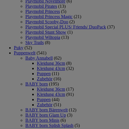
Playmobil Novelmore
(6)
Playmobil Pirates
(13)
Playmobil Princess
(5)
Playmobil Princess Magic
(21)
Playmobil Scooby-Doo
(2)
Playmobil Special PLUS/ Friends/ DuoPack
(37)
Playmobil Stunt Show
(1)
Playmobil Wiltopia
(13)
Sky Trails
(8)
Puky
(52)
Puppenwelt
(541)
Baby Annabell
(62)
Kleidung 36cm
(8)
Kleidung 43cm
(32)
Puppen
(11)
Zubehör
(16)
BABY born
(195)
Kleidung 36cm
(17)
Kleidung 43cm
(91)
Puppen
(44)
Zubehör
(51)
BABY born Bärenwelt
(12)
BABY born Glam Up
(3)
BABY born Minis
(6)
BABY born Splish Splash
(5)