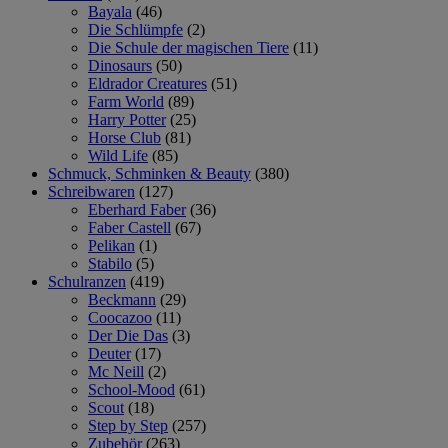
Bayala
(46)
Die Schlümpfe
(2)
Die Schule der magischen Tiere
(11)
Dinosaurs
(50)
Eldrador Creatures
(51)
Farm World
(89)
Harry Potter
(25)
Horse Club
(81)
Wild Life
(85)
Schmuck, Schminken & Beauty
(380)
Schreibwaren
(127)
Eberhard Faber
(36)
Faber Castell
(67)
Pelikan
(1)
Stabilo
(5)
Schulranzen
(419)
Beckmann
(29)
Coocazoo
(11)
Der Die Das
(3)
Deuter
(17)
Mc Neill
(2)
School-Mood
(61)
Scout
(18)
Step by Step
(257)
Zubehör
(263)