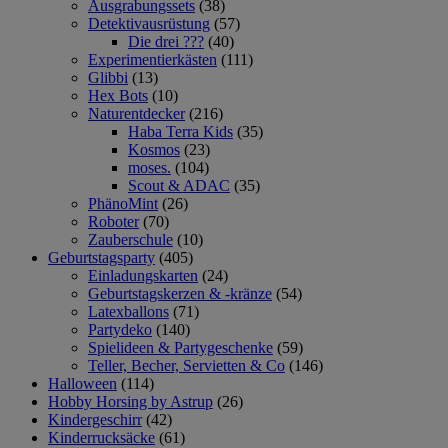
Ausgrabungssets
(38)
Detektivausrüstung
(57)
Die drei ???
(40)
Experimentierkästen
(111)
Glibbi
(13)
Hex Bots
(10)
Naturentdecker
(216)
Haba Terra Kids
(35)
Kosmos
(23)
moses.
(104)
Scout & ADAC
(35)
PhänoMint
(26)
Roboter
(70)
Zauberschule
(10)
Geburtstagsparty
(405)
Einladungskarten
(24)
Geburtstagskerzen & -kränze
(54)
Latexballons
(71)
Partydeko
(140)
Spielideen & Partygeschenke
(59)
Teller, Becher, Servietten & Co
(146)
Halloween
(114)
Hobby Horsing by Astrup
(26)
Kindergeschirr
(42)
Kinderrucksäcke
(61)