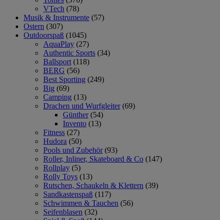
VTech
(78)
Musik & Instrumente
(57)
Ostern
(307)
Outdoorspaß
(1045)
AquaPlay
(27)
Authentic Sports
(34)
Ballsport
(118)
BERG
(56)
Best Sporting
(249)
Big
(69)
Camping
(13)
Drachen und Wurfgleiter
(69)
Günther
(54)
Invento
(13)
Fitness
(27)
Hudora
(50)
Pools und Zubehör
(93)
Roller, Inliner, Skateboard & Co
(147)
Rollplay
(5)
Rolly Toys
(13)
Rutschen, Schaukeln & Klettern
(39)
Sandkastenspaß
(117)
Schwimmen & Tauchen
(56)
Seifenblasen
(32)