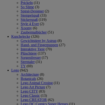
Prickeln
(11)
So Slime
(3)
Spiral-Designer
(2)
Stempelspaß
(33)
Stickerspaß
(119)
Style 4 Ever
(2)
Xoomy
(6)
Zaubermalbücher
(51)
Kuschelecke
(326)
Gewichtstiere by Astrup
(8)
Hand- und Fingerpuppen
(27)
Interaktive Tiere
(70)
Plüschtiere
(137)
Sorgenfresser
(17)
Sterntaler
(31)
TY
(69)
Lego
(942)
Architecture
(8)
Botanicals
(26)
Lego Animal Crosing
(11)
Lego Art Picture
(7)
Lego CITY
(83)
Lego Classic
(13)
Lego CREATOR
(62)
Lego DC Comics Super Heroes
(11)