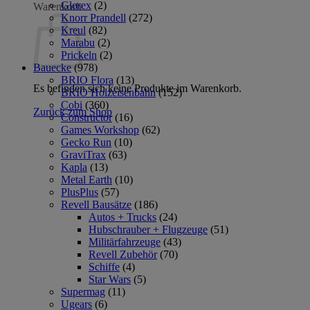
Glorex
(2)
Warenkorb
Knorr Prandell
(272)
Kreul
(82)
Marabu
(2)
Prickeln
(2)
Bauecke
(978)
BRIO Flora
(13)
Es befinden sich keine Produkte im Warenkorb.
BRIO Holzeisenbahn
(152)
Cobi
(360)
Zurück zum Shop
Constructor
(16)
Games Workshop
(62)
Gecko Run
(10)
GraviTrax
(63)
Kapla
(13)
Metal Earth
(10)
PlusPlus
(57)
Revell Bausätze
(186)
Autos + Trucks
(24)
Hubschrauber + Flugzeuge
(51)
Militärfahrzeuge
(43)
Revell Zubehör
(70)
Schiffe
(4)
Star Wars
(5)
Supermag
(11)
Ugears
(6)