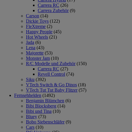
Carrera RC
(26)
Carrera Zubehör
(9)
Carson
(14)
Dickie Toys
(122)
FleXtreme
(2)
Happy People
(45)
Hot Wheels
(21)
Jada
(6)
Lena
(43)
Majorette
(53)
Monster Jam
(10)
R/C Modelle und Zubehör
(150)
Carrera RC
(27)
Revell Control
(74)
Siku
(392)
VTech Switch & Go Dinos
(18)
VTech Tut Tut Baby Flitzer
(57)
Fernsehhelden
(1492)
Benjamin Blümchen
(6)
Bibi Blocksberg
(14)
Bibi und Tina
(10)
Bluey
(73)
Bobo Siebenschläfer
(9)
Cars
(10)