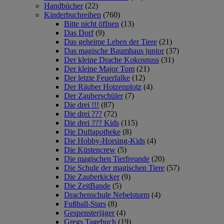
Handbücher
(22)
Kinderbuchreihen
(760)
Bitte nicht öffnen
(13)
Das Dorf
(9)
Das geheime Leben der Tiere
(21)
Das magische Baumhaus junior
(37)
Der kleine Drache Kokosnuss
(31)
Der kleine Major Tom
(21)
Der letzte Feuerfalke
(12)
Der Räuber Hotzenplotz
(4)
Der Zauberschüler
(7)
Die drei !!!
(87)
Die drei ???
(72)
Die drei ??? Kids
(115)
Die Duftapotheke
(8)
Die Hobby-Horsing-Kids
(4)
Die Küstencrew
(5)
Die magischen Tierfreunde
(20)
Die Schule der magischen Tiere
(57)
Die Zauberkicker
(9)
Die ZeitBande
(5)
Drachenschule Nebelsturm
(4)
Fußball-Stars
(8)
Gespensterjäger
(4)
Gregs Tagebuch
(19)