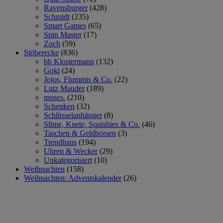
Ravensburger
(428)
Schmidt
(235)
Smart Games
(65)
Spin Master
(17)
Zoch
(59)
Stöberecke
(836)
bb Klostermann
(132)
Goki
(24)
Jojos, Flummis & Co.
(22)
Lutz Mauder
(189)
moses.
(210)
Schenken
(32)
Schlüsselanhänger
(8)
Slime, Knete, Squishies & Co.
(46)
Taschen & Geldbörsen
(3)
Trendhaus
(194)
Uhren & Wecker
(29)
Unkategorisiert
(10)
Weihnachten
(158)
Weihnachten: Adventskalender
(26)