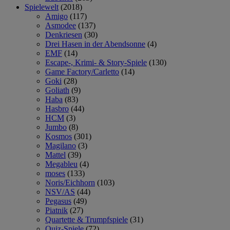
Spielewelt
(2018)
Amigo
(117)
Asmodee
(137)
Denkriesen
(30)
Drei Hasen in der Abendsonne
(4)
EMF
(14)
Escape-, Krimi- & Story-Spiele
(130)
Game Factory/Carletto
(14)
Goki
(28)
Goliath
(9)
Haba
(83)
Hasbro
(44)
HCM
(3)
Jumbo
(8)
Kosmos
(301)
Magilano
(3)
Mattel
(39)
Megableu
(4)
moses
(133)
Noris/Eichhorn
(103)
NSV/AS
(44)
Pegasus
(49)
Piatnik
(27)
Quartette & Trumpfspiele
(31)
Quiz-Spiele
(72)