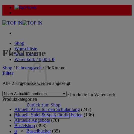
Zum
Inhalt
springen
Shop
Wunschliste
FleXtreme
Mein Konto
Warenkorb /
0,00
€
0
Shop
/
Fahrzeugwelt
/
FleXtreme
Filter
Nach
Alle 2 Ergebnisse werden angezeigt
Aktualität
sortiert
Es befinden sich keine Produkte im Warenkorb.
Produktkategorien
Zurück zum Shop
Aktuell: Alles für den Schulanfang
(247)
Aktuell: Spiel & Spaß für die Ferien
(136)
Suche
Aktuelle Angebote
(70)
nach:
Bastelshop
(398)
Bastelbücher
(35)
0