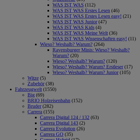
WAS IST WAS
(112)
WAS IST WAS Erstes Lesen
(46)
WAS IST WAS Erstes Lesen easy!
(21)
WAS IST WAS Junior
(47)
WAS IST WAS Kids
(4)
WAS IST WAS Meine Welt
(36)
WAS IST WAS Wissenschaften easy!
(11)
Wieso? Weshalb? Warum?
(264)
Ravensburger Minis: Wieso? Weshalb?
Warum?
(20)
Wieso? Weshalb? Warum?
(120)
Wieso? Weshalb? Warum? Erstleser
(17)
Wieso? Weshalb? Warum? Junior
(105)
Witze
(5)
Zubehör
(38)
Fahrzeugwelt
(1550)
Big
(69)
BRIO Holzeisenbahn
(152)
Bruder
(282)
Carrera
(155)
Carrera Digital 124 / 132
(63)
Carrera Digital 143
(2)
Carrera Evolution
(26)
Carrera GO
(35)
Carrera Hybrid
(17)