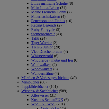
Lillys magische Schuhe
(8)
Mein Lotta-Leben
(31)
Meine Freundin Conni
(7)
Mitternachtskatzen
(4)
Pettersson und Findus
(10)
Racing Legends
(2)
Ruby Fairygale
(5)
Sternenschweif
(43)
Tafiti
(24)
Tiger Warrior
(2)
TKKG Junior
(20)
Vico Drachenbruder
(4)
Whisperworld
(6)
Wildpferde - mutig und frei
(6)
Windwalkers
(2)
Woodwalkers
(6)
Wundermähne
(4)
Märchen & Vorlesegeschichten
(49)
Minibücher
(66)
Pappbilderbücher
(161)
Wissens- & Sachbücher
(589)
Alleswisser
(31)
Kosmos SchlauFUX
(6)
WAS IST WAS
(291)
Quizblöcke
(25)