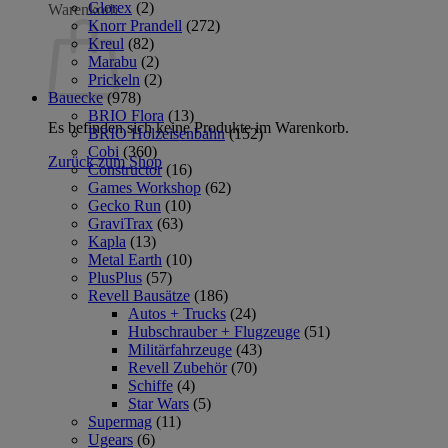
Glorex
(2)
Warenkorb
Knorr Prandell
(272)
Kreul
(82)
Marabu
(2)
Prickeln
(2)
Bauecke
(978)
BRIO Flora
(13)
Es befinden sich keine Produkte im Warenkorb.
BRIO Holzeisenbahn
(152)
Cobi
(360)
Zurück zum Shop
Constructor
(16)
Games Workshop
(62)
Gecko Run
(10)
GraviTrax
(63)
Kapla
(13)
Metal Earth
(10)
PlusPlus
(57)
Revell Bausätze
(186)
Autos + Trucks
(24)
Hubschrauber + Flugzeuge
(51)
Militärfahrzeuge
(43)
Revell Zubehör
(70)
Schiffe
(4)
Star Wars
(5)
Supermag
(11)
Ugears
(6)