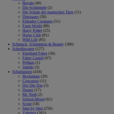
Bayala
(46)
Die Schlümpfe
(2)
Die Schule der magischen Tiere
(11)
Dinosaurs
(50)
Eldrador Creatures
(51)
Farm World
(89)
Harry Potter
(25)
Horse Club
(81)
Wild Life
(85)
Schmuck, Schminken & Beauty
(380)
Schreibwaren
(127)
Eberhard Faber
(36)
Faber Castell
(67)
Pelikan
(1)
Stabilo
(5)
Schulranzen
(418)
Beckmann
(29)
Coocazoo
(11)
Der Die Das
(3)
Deuter
(17)
Mc Neill
(2)
School-Mood
(61)
Scout
(18)
Step by Step
(256)
Zubehör
(262)