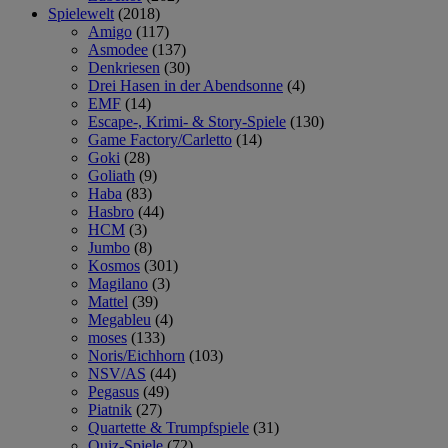
Spielewelt
(2018)
Amigo
(117)
Asmodee
(137)
Denkriesen
(30)
Drei Hasen in der Abendsonne
(4)
EMF
(14)
Escape-, Krimi- & Story-Spiele
(130)
Game Factory/Carletto
(14)
Goki
(28)
Goliath
(9)
Haba
(83)
Hasbro
(44)
HCM
(3)
Jumbo
(8)
Kosmos
(301)
Magilano
(3)
Mattel
(39)
Megableu
(4)
moses
(133)
Noris/Eichhorn
(103)
NSV/AS
(44)
Pegasus
(49)
Piatnik
(27)
Quartette & Trumpfspiele
(31)
Quiz-Spiele
(72)