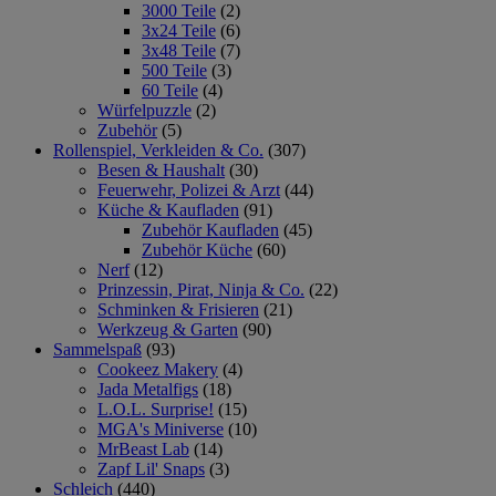
3000 Teile
(2)
3x24 Teile
(6)
3x48 Teile
(7)
500 Teile
(3)
60 Teile
(4)
Würfelpuzzle
(2)
Zubehör
(5)
Rollenspiel, Verkleiden & Co.
(307)
Besen & Haushalt
(30)
Feuerwehr, Polizei & Arzt
(44)
Küche & Kaufladen
(91)
Zubehör Kaufladen
(45)
Zubehör Küche
(60)
Nerf
(12)
Prinzessin, Pirat, Ninja & Co.
(22)
Schminken & Frisieren
(21)
Werkzeug & Garten
(90)
Sammelspaß
(93)
Cookeez Makery
(4)
Jada Metalfigs
(18)
L.O.L. Surprise!
(15)
MGA's Miniverse
(10)
MrBeast Lab
(14)
Zapf Lil' Snaps
(3)
Schleich
(440)