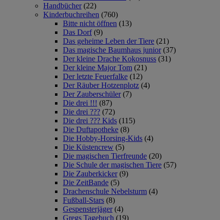
Handbücher
(22)
Kinderbuchreihen
(760)
Bitte nicht öffnen
(13)
Das Dorf
(9)
Das geheime Leben der Tiere
(21)
Das magische Baumhaus junior
(37)
Der kleine Drache Kokosnuss
(31)
Der kleine Major Tom
(21)
Der letzte Feuerfalke
(12)
Der Räuber Hotzenplotz
(4)
Der Zauberschüler
(7)
Die drei !!!
(87)
Die drei ???
(72)
Die drei ??? Kids
(115)
Die Duftapotheke
(8)
Die Hobby-Horsing-Kids
(4)
Die Küstencrew
(5)
Die magischen Tierfreunde
(20)
Die Schule der magischen Tiere
(57)
Die Zauberkicker
(9)
Die ZeitBande
(5)
Drachenschule Nebelsturm
(4)
Fußball-Stars
(8)
Gespensterjäger
(4)
Gregs Tagebuch
(19)