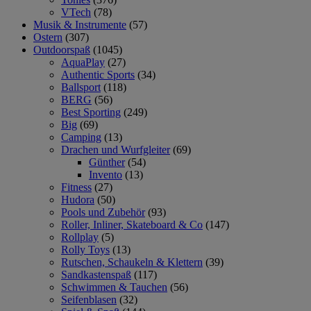
VTech
(78)
Musik & Instrumente
(57)
Ostern
(307)
Outdoorspaß
(1045)
AquaPlay
(27)
Authentic Sports
(34)
Ballsport
(118)
BERG
(56)
Best Sporting
(249)
Big
(69)
Camping
(13)
Drachen und Wurfgleiter
(69)
Günther
(54)
Invento
(13)
Fitness
(27)
Hudora
(50)
Pools und Zubehör
(93)
Roller, Inliner, Skateboard & Co
(147)
Rollplay
(5)
Rolly Toys
(13)
Rutschen, Schaukeln & Klettern
(39)
Sandkastenspaß
(117)
Schwimmen & Tauchen
(56)
Seifenblasen
(32)