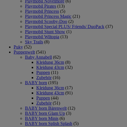
Playmobil Novelmore
(6)
Playmobil Pirates
(13)
Playmobil Princess
(5)
Playmobil Princess Magic
(21)
Playmobil Scooby-Doo
(2)
Playmobil Special PLUS/ Friends/ DuoPack
(37)
Playmobil Stunt Show
(1)
Playmobil Wiltopia
(13)
Sky Trails
(8)
Puky
(52)
Puppenwelt
(541)
Baby Annabell
(62)
Kleidung 36cm
(8)
Kleidung 43cm
(32)
Puppen
(11)
Zubehör
(16)
BABY born
(195)
Kleidung 36cm
(17)
Kleidung 43cm
(91)
Puppen
(44)
Zubehör
(51)
BABY born Bärenwelt
(12)
BABY born Glam Up
(3)
BABY born Minis
(6)
BABY born Splish Splash
(5)