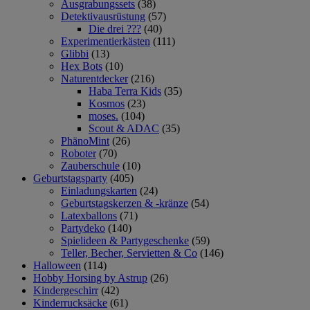
Ausgrabungssets
(38)
Detektivausrüstung
(57)
Die drei ???
(40)
Experimentierkästen
(111)
Glibbi
(13)
Hex Bots
(10)
Naturentdecker
(216)
Haba Terra Kids
(35)
Kosmos
(23)
moses.
(104)
Scout & ADAC
(35)
PhänoMint
(26)
Roboter
(70)
Zauberschule
(10)
Geburtstagsparty
(405)
Einladungskarten
(24)
Geburtstagskerzen & -kränze
(54)
Latexballons
(71)
Partydeko
(140)
Spielideen & Partygeschenke
(59)
Teller, Becher, Servietten & Co
(146)
Halloween
(114)
Hobby Horsing by Astrup
(26)
Kindergeschirr
(42)
Kinderrucksäcke
(61)