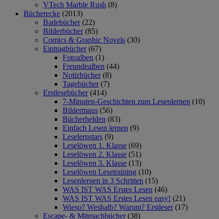
VTech Marble Rush
(8)
Bücherecke
(2013)
Badebücher
(22)
Bilderbücher
(85)
Comics & Graphic Novels
(30)
Eintragbücher
(67)
Fotoalben
(1)
Freundealben
(44)
Notizbücher
(8)
Tagebücher
(7)
Erstlesebücher
(414)
7-Minuten-Geschichten zum Lesenlernen
(10)
Bildermaus
(56)
Bücherhelden
(83)
Einfach Lesen lernen
(9)
Leselernstars
(9)
Leselöwen 1. Klasse
(69)
Leselöwen 2. Klasse
(51)
Leselöwen 3. Klasse
(13)
Leselöwen Lesetraining
(10)
Lesenlernen in 3 Schritten
(15)
WAS IST WAS Erstes Lesen
(46)
WAS IST WAS Erstes Lesen easy!
(21)
Wieso? Weshalb? Warum? Erstleser
(17)
Escape- & Mitmachbücher
(38)