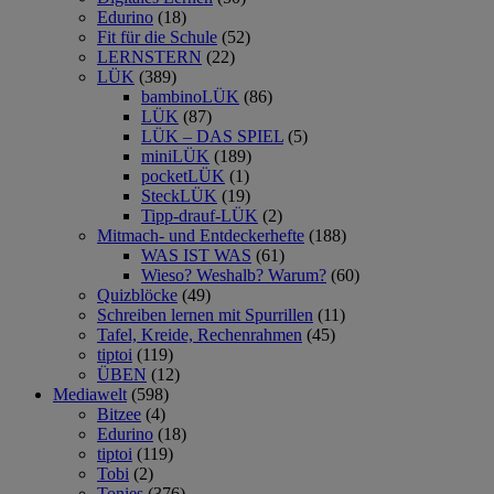
Edurino
(18)
Fit für die Schule
(52)
LERNSTERN
(22)
LÜK
(389)
bambinoLÜK
(86)
LÜK
(87)
LÜK – DAS SPIEL
(5)
miniLÜK
(189)
pocketLÜK
(1)
SteckLÜK
(19)
Tipp-drauf-LÜK
(2)
Mitmach- und Entdeckerhefte
(188)
WAS IST WAS
(61)
Wieso? Weshalb? Warum?
(60)
Quizblöcke
(49)
Schreiben lernen mit Spurrillen
(11)
Tafel, Kreide, Rechenrahmen
(45)
tiptoi
(119)
ÜBEN
(12)
Mediawelt
(598)
Bitzee
(4)
Edurino
(18)
tiptoi
(119)
Tobi
(2)
Tonies
(376)