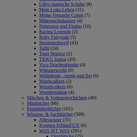
Lillys magische Schuhe
(8)
Mein Lotta-Leben
(31)
Meine Freundin Conni
(7)
Mitternachtskatzen
(4)
Pettersson und Findus
(10)
Racing Legends
(2)
Ruby Fairygale
(5)
Sternenschweif
(43)
Tafiti
(24)
Tiger Warrior
(2)
TKKG Junior
(20)
Vico Drachenbruder
(4)
Whisperworld
(6)
Wildpferde - mutig und frei
(6)
Windwalkers
(2)
Woodwalkers
(6)
Wundermähne
(4)
Märchen & Vorlesegeschichten
(49)
Minibücher
(66)
Pappbilderbücher
(161)
Wissens- & Sachbücher
(589)
Alleswisser
(31)
Kosmos SchlauFUX
(6)
WAS IST WAS
(291)
Quizblöcke
(25)