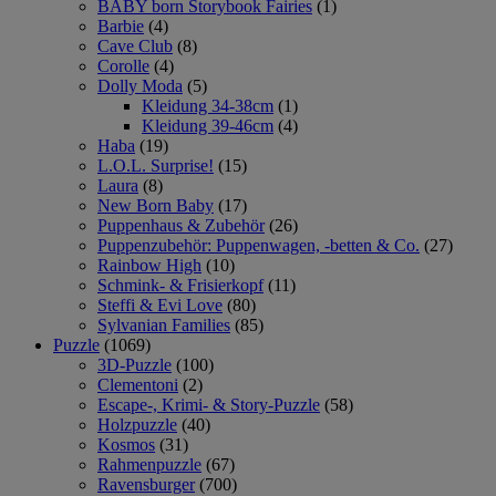
BABY born Storybook Fairies
(1)
Barbie
(4)
Cave Club
(8)
Corolle
(4)
Dolly Moda
(5)
Kleidung 34-38cm
(1)
Kleidung 39-46cm
(4)
Haba
(19)
L.O.L. Surprise!
(15)
Laura
(8)
New Born Baby
(17)
Puppenhaus & Zubehör
(26)
Puppenzubehör: Puppenwagen, -betten & Co.
(27)
Rainbow High
(10)
Schmink- & Frisierkopf
(11)
Steffi & Evi Love
(80)
Sylvanian Families
(85)
Puzzle
(1069)
3D-Puzzle
(100)
Clementoni
(2)
Escape-, Krimi- & Story-Puzzle
(58)
Holzpuzzle
(40)
Kosmos
(31)
Rahmenpuzzle
(67)
Ravensburger
(700)