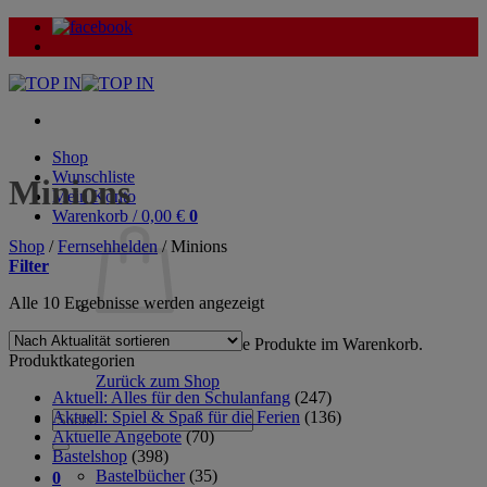
Zum
Inhalt
springen
Shop
Wunschliste
Minions
Mein Konto
Warenkorb /
0,00
€
0
Shop
/
Fernsehhelden
/
Minions
Filter
Nach
Alle 10 Ergebnisse werden angezeigt
Aktualität
sortiert
Es befinden sich keine Produkte im Warenkorb.
Produktkategorien
Zurück zum Shop
Aktuell: Alles für den Schulanfang
(247)
Aktuell: Spiel & Spaß für die Ferien
(136)
Suche
Aktuelle Angebote
(70)
nach:
Bastelshop
(398)
Bastelbücher
(35)
0