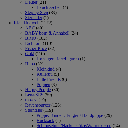
Deuter
(21)
Bauchtaschen
(4)
Step by Step
(39)
Sterntaler
(1)
Kleinkindwelt
(1172)
ABC
(40)
BABY born & Annabell
(24)
BRIO
(182)
Eichhorn
(110)
Fisher-Price
(32)
Goki
(110)
Holztiger Tiere/Figuren
(1)
Haba
(32)
Kleinkind
(4)
Kullerbü
(5)
Little Friends
(6)
Puppen
(9)
Happy People
(30)
Lena/SES
(50)
moses.
(19)
Ravensburger
(126)
Sterntaler
(119)
Puppe, Kinder-/ Finger-/ Handpuppe
(29)
Rucksack
(1)
Schmusetuch/Nackenstütze/Wärmekissen
(14)