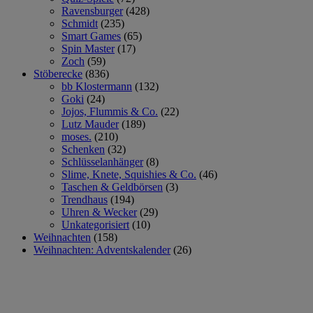
Ravensburger
(428)
Schmidt
(235)
Smart Games
(65)
Spin Master
(17)
Zoch
(59)
Stöberecke
(836)
bb Klostermann
(132)
Goki
(24)
Jojos, Flummis & Co.
(22)
Lutz Mauder
(189)
moses.
(210)
Schenken
(32)
Schlüsselanhänger
(8)
Slime, Knete, Squishies & Co.
(46)
Taschen & Geldbörsen
(3)
Trendhaus
(194)
Uhren & Wecker
(29)
Unkategorisiert
(10)
Weihnachten
(158)
Weihnachten: Adventskalender
(26)