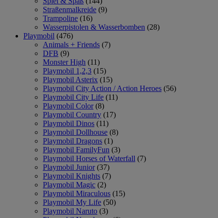
Spiel & Spaß
(144)
Straßenmalkreide
(9)
Trampoline
(16)
Wasserpistolen & Wasserbomben
(28)
Playmobil
(476)
Animals + Friends
(7)
DFB
(9)
Monster High
(11)
Playmobil 1,2,3
(15)
Playmobil Asterix
(15)
Playmobil City Action / Action Heroes
(56)
Playmobil City Life
(11)
Playmobil Color
(8)
Playmobil Country
(17)
Playmobil Dinos
(11)
Playmobil Dollhouse
(8)
Playmobil Dragons
(1)
Playmobil FamilyFun
(3)
Playmobil Horses of Waterfall
(7)
Playmobil Junior
(37)
Playmobil Knights
(7)
Playmobil Magic
(2)
Playmobil Miraculous
(15)
Playmobil My Life
(50)
Playmobil Naruto
(3)