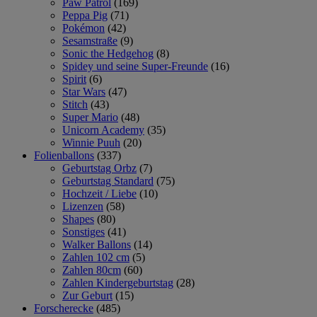
Paw Patrol
(169)
Peppa Pig
(71)
Pokémon
(42)
Sesamstraße
(9)
Sonic the Hedgehog
(8)
Spidey und seine Super-Freunde
(16)
Spirit
(6)
Star Wars
(47)
Stitch
(43)
Super Mario
(48)
Unicorn Academy
(35)
Winnie Puuh
(20)
Folienballons
(337)
Geburtstag Orbz
(7)
Geburtstag Standard
(75)
Hochzeit / Liebe
(10)
Lizenzen
(58)
Shapes
(80)
Sonstiges
(41)
Walker Ballons
(14)
Zahlen 102 cm
(5)
Zahlen 80cm
(60)
Zahlen Kindergeburtstag
(28)
Zur Geburt
(15)
Forscherecke
(485)