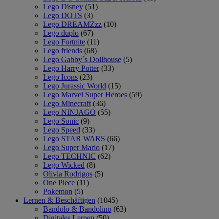
Lego Disney
(51)
Lego DOTS
(3)
Lego DREAMZzz
(10)
Lego duplo
(67)
Lego Fortnite
(11)
Lego friends
(68)
Lego Gabby´s Dollhouse
(5)
Lego Harry Potter
(33)
Lego Icons
(23)
Lego Jurassic World
(15)
Lego Marvel Super Heroes
(59)
Lego Minecraft
(36)
Lego NINJAGO
(55)
Lego Sonic
(9)
Lego Speed
(33)
Lego STAR WARS
(66)
Lego Super Mario
(17)
Lego TECHNIC
(62)
Lego Wicked
(8)
Olivia Rodrigos
(5)
One Piece
(11)
Pokemon
(5)
Lernen & Beschäftigen
(1045)
Bandolo & Bandolino
(63)
Digitales Lernen
(50)