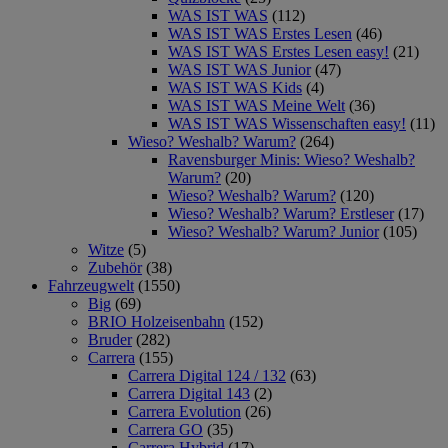
WAS IST WAS
(112)
WAS IST WAS Erstes Lesen
(46)
WAS IST WAS Erstes Lesen easy!
(21)
WAS IST WAS Junior
(47)
WAS IST WAS Kids
(4)
WAS IST WAS Meine Welt
(36)
WAS IST WAS Wissenschaften easy!
(11)
Wieso? Weshalb? Warum?
(264)
Ravensburger Minis: Wieso? Weshalb?
Warum?
(20)
Wieso? Weshalb? Warum?
(120)
Wieso? Weshalb? Warum? Erstleser
(17)
Wieso? Weshalb? Warum? Junior
(105)
Witze
(5)
Zubehör
(38)
Fahrzeugwelt
(1550)
Big
(69)
BRIO Holzeisenbahn
(152)
Bruder
(282)
Carrera
(155)
Carrera Digital 124 / 132
(63)
Carrera Digital 143
(2)
Carrera Evolution
(26)
Carrera GO
(35)
Carrera Hybrid
(17)