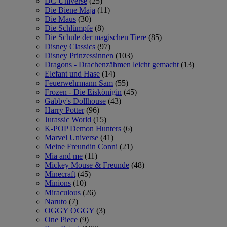
DC Universe
(25)
Die Biene Maja
(11)
Die Maus
(30)
Die Schlümpfe
(8)
Die Schule der magischen Tiere
(85)
Disney Classics
(97)
Disney Prinzessinnen
(103)
Dragons - Drachenzähmen leicht gemacht
(13)
Elefant und Hase
(14)
Feuerwehrmann Sam
(55)
Frozen - Die Eiskönigin
(45)
Gabby's Dollhouse
(43)
Harry Potter
(96)
Jurassic World
(15)
K-POP Demon Hunters
(6)
Marvel Universe
(41)
Meine Freundin Conni
(21)
Mia and me
(11)
Mickey Mouse & Freunde
(48)
Minecraft
(45)
Minions
(10)
Miraculous
(26)
Naruto
(7)
OGGY OGGY
(3)
One Piece
(9)