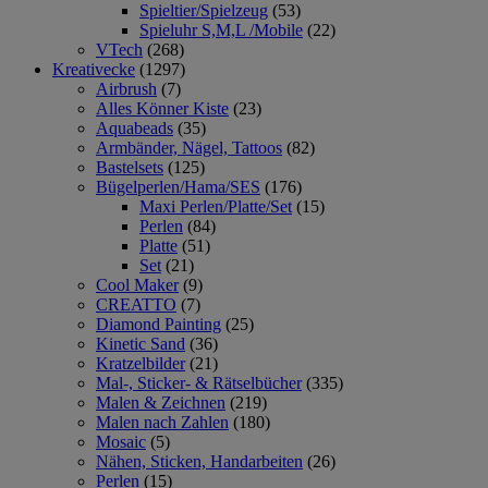
Spieltier/Spielzeug
(53)
Spieluhr S,M,L /Mobile
(22)
VTech
(268)
Kreativecke
(1297)
Airbrush
(7)
Alles Könner Kiste
(23)
Aquabeads
(35)
Armbänder, Nägel, Tattoos
(82)
Bastelsets
(125)
Bügelperlen/Hama/SES
(176)
Maxi Perlen/Platte/Set
(15)
Perlen
(84)
Platte
(51)
Set
(21)
Cool Maker
(9)
CREATTO
(7)
Diamond Painting
(25)
Kinetic Sand
(36)
Kratzelbilder
(21)
Mal-, Sticker- & Rätselbücher
(335)
Malen & Zeichnen
(219)
Malen nach Zahlen
(180)
Mosaic
(5)
Nähen, Sticken, Handarbeiten
(26)
Perlen
(15)