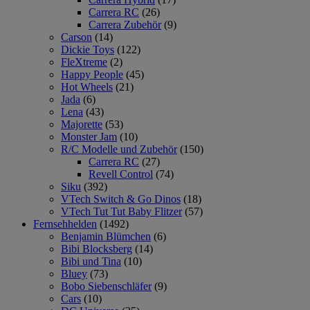
Carrera RC
(26)
Carrera Zubehör
(9)
Carson
(14)
Dickie Toys
(122)
FleXtreme
(2)
Happy People
(45)
Hot Wheels
(21)
Jada
(6)
Lena
(43)
Majorette
(53)
Monster Jam
(10)
R/C Modelle und Zubehör
(150)
Carrera RC
(27)
Revell Control
(74)
Siku
(392)
VTech Switch & Go Dinos
(18)
VTech Tut Tut Baby Flitzer
(57)
Fernsehhelden
(1492)
Benjamin Blümchen
(6)
Bibi Blocksberg
(14)
Bibi und Tina
(10)
Bluey
(73)
Bobo Siebenschläfer
(9)
Cars
(10)