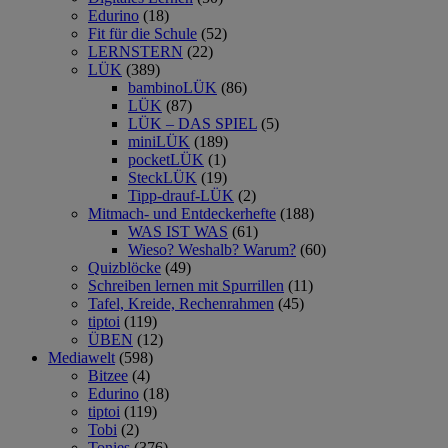
Edurino
(18)
Fit für die Schule
(52)
LERNSTERN
(22)
LÜK
(389)
bambinoLÜK
(86)
LÜK
(87)
LÜK – DAS SPIEL
(5)
miniLÜK
(189)
pocketLÜK
(1)
SteckLÜK
(19)
Tipp-drauf-LÜK
(2)
Mitmach- und Entdeckerhefte
(188)
WAS IST WAS
(61)
Wieso? Weshalb? Warum?
(60)
Quizblöcke
(49)
Schreiben lernen mit Spurrillen
(11)
Tafel, Kreide, Rechenrahmen
(45)
tiptoi
(119)
ÜBEN
(12)
Mediawelt
(598)
Bitzee
(4)
Edurino
(18)
tiptoi
(119)
Tobi
(2)
Tonies
(376)