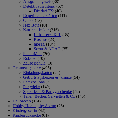
Ausgrabungssets
(38)
Detektivausrüstung
(57)
Die drei ???
(40)
Experimentierkästen
(111)
Glibbi
(13)
Hex Bots
(10)
Naturentdecker
(216)
Haba Terra Kids
(35)
Kosmos
(23)
moses.
(104)
Scout & ADAC
(35)
PhänoMint
(26)
Roboter
(70)
Zauberschule
(10)
Geburtstagsparty
(405)
Einladungskarten
(24)
Geburtstagskerzen & -kränze
(54)
Latexballons
(71)
Partydeko
(140)
Spielideen & Partygeschenke
(59)
Teller, Becher, Servietten & Co
(146)
Halloween
(114)
Hobby Horsing by Astrup
(26)
Kindergeschirr
(42)
Kinderrucksäcke
(61)