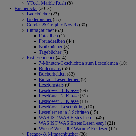
VTech Marble Rush
(8)
Bücherecke
(2013)
Badebücher
(22)
Bilderbücher
(85)
Comics & Graphic Novels
(30)
Eintragbücher
(67)
Fotoalben
(1)
Freundealben
(44)
Notizbücher
(8)
Tagebücher
(7)
Erstlesebücher
(414)
7-Minuten-Geschichten zum Lesenlernen
(10)
Bildermaus
(56)
Bücherhelden
(83)
Einfach Lesen lernen
(9)
Leselernstars
(9)
Leselöwen 1. Klasse
(69)
Leselöwen 2. Klasse
(51)
Leselöwen 3. Klasse
(13)
Leselöwen Lesetraining
(10)
Lesenlernen in 3 Schritten
(15)
WAS IST WAS Erstes Lesen
(46)
WAS IST WAS Erstes Lesen easy!
(21)
Wieso? Weshalb? Warum? Erstleser
(17)
Escape- & Mitmachbücher
(38)