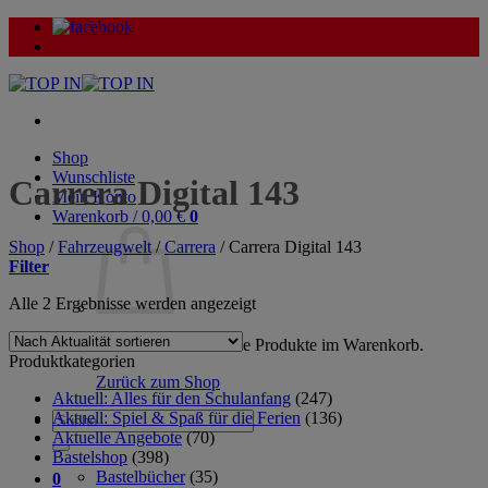
Zum
Inhalt
springen
Shop
Wunschliste
Carrera Digital 143
Mein Konto
Warenkorb /
0,00
€
0
Shop
/
Fahrzeugwelt
/
Carrera
/
Carrera Digital 143
Filter
Nach
Alle 2 Ergebnisse werden angezeigt
Aktualität
sortiert
Es befinden sich keine Produkte im Warenkorb.
Produktkategorien
Zurück zum Shop
Aktuell: Alles für den Schulanfang
(247)
Aktuell: Spiel & Spaß für die Ferien
(136)
Suche
Aktuelle Angebote
(70)
nach:
Bastelshop
(398)
Bastelbücher
(35)
0