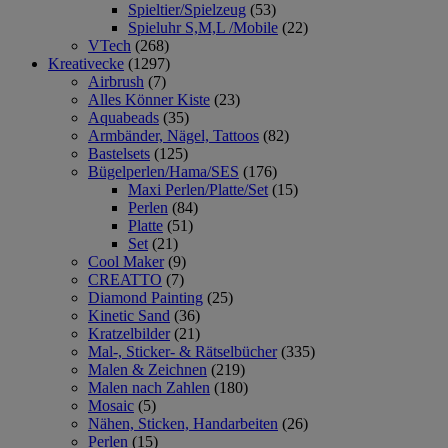
Spieltier/Spielzeug
(53)
Spieluhr S,M,L /Mobile
(22)
VTech
(268)
Kreativecke
(1297)
Airbrush
(7)
Alles Könner Kiste
(23)
Aquabeads
(35)
Armbänder, Nägel, Tattoos
(82)
Bastelsets
(125)
Bügelperlen/Hama/SES
(176)
Maxi Perlen/Platte/Set
(15)
Perlen
(84)
Platte
(51)
Set
(21)
Cool Maker
(9)
CREATTO
(7)
Diamond Painting
(25)
Kinetic Sand
(36)
Kratzelbilder
(21)
Mal-, Sticker- & Rätselbücher
(335)
Malen & Zeichnen
(219)
Malen nach Zahlen
(180)
Mosaic
(5)
Nähen, Sticken, Handarbeiten
(26)
Perlen
(15)