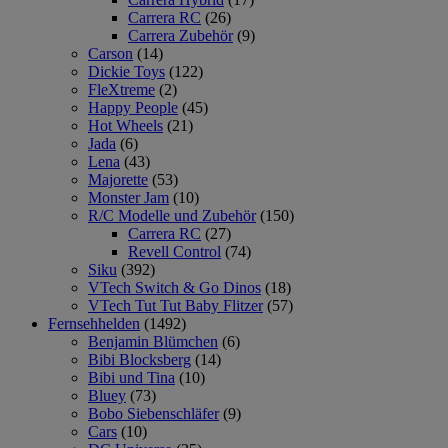
Carrera RC
(26)
Carrera Zubehör
(9)
Carson
(14)
Dickie Toys
(122)
FleXtreme
(2)
Happy People
(45)
Hot Wheels
(21)
Jada
(6)
Lena
(43)
Majorette
(53)
Monster Jam
(10)
R/C Modelle und Zubehör
(150)
Carrera RC
(27)
Revell Control
(74)
Siku
(392)
VTech Switch & Go Dinos
(18)
VTech Tut Tut Baby Flitzer
(57)
Fernsehhelden
(1492)
Benjamin Blümchen
(6)
Bibi Blocksberg
(14)
Bibi und Tina
(10)
Bluey
(73)
Bobo Siebenschläfer
(9)
Cars
(10)