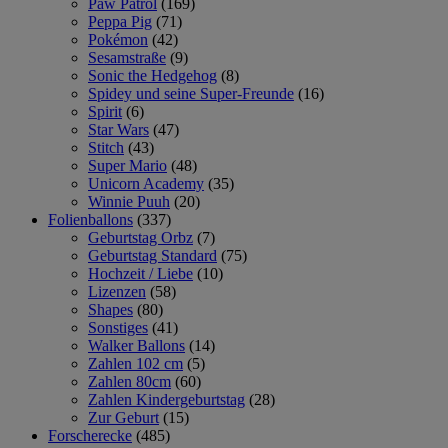
Paw Patrol
(169)
Peppa Pig
(71)
Pokémon
(42)
Sesamstraße
(9)
Sonic the Hedgehog
(8)
Spidey und seine Super-Freunde
(16)
Spirit
(6)
Star Wars
(47)
Stitch
(43)
Super Mario
(48)
Unicorn Academy
(35)
Winnie Puuh
(20)
Folienballons
(337)
Geburtstag Orbz
(7)
Geburtstag Standard
(75)
Hochzeit / Liebe
(10)
Lizenzen
(58)
Shapes
(80)
Sonstiges
(41)
Walker Ballons
(14)
Zahlen 102 cm
(5)
Zahlen 80cm
(60)
Zahlen Kindergeburtstag
(28)
Zur Geburt
(15)
Forscherecke
(485)