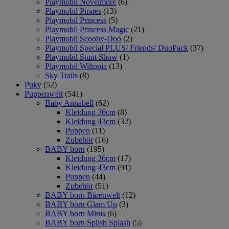
Playmobil Novelmore
(6)
Playmobil Pirates
(13)
Playmobil Princess
(5)
Playmobil Princess Magic
(21)
Playmobil Scooby-Doo
(2)
Playmobil Special PLUS/ Friends/ DuoPack
(37)
Playmobil Stunt Show
(1)
Playmobil Wiltopia
(13)
Sky Trails
(8)
Puky
(52)
Puppenwelt
(541)
Baby Annabell
(62)
Kleidung 36cm
(8)
Kleidung 43cm
(32)
Puppen
(11)
Zubehör
(16)
BABY born
(195)
Kleidung 36cm
(17)
Kleidung 43cm
(91)
Puppen
(44)
Zubehör
(51)
BABY born Bärenwelt
(12)
BABY born Glam Up
(3)
BABY born Minis
(6)
BABY born Splish Splash
(5)