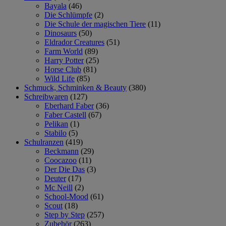
Bayala
(46)
Die Schlümpfe
(2)
Die Schule der magischen Tiere
(11)
Dinosaurs
(50)
Eldrador Creatures
(51)
Farm World
(89)
Harry Potter
(25)
Horse Club
(81)
Wild Life
(85)
Schmuck, Schminken & Beauty
(380)
Schreibwaren
(127)
Eberhard Faber
(36)
Faber Castell
(67)
Pelikan
(1)
Stabilo
(5)
Schulranzen
(419)
Beckmann
(29)
Coocazoo
(11)
Der Die Das
(3)
Deuter
(17)
Mc Neill
(2)
School-Mood
(61)
Scout
(18)
Step by Step
(257)
Zubehör
(263)