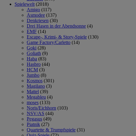
Spielewelt
(2018)
Amigo
(117)
Asmodee
(137)
Denkriesen
(30)
Drei Hasen in der Abendsonne
(4)
EMF
(14)
Escape-, Krimi- & Story-Spiele
(130)
Game Factory/Carletto
(14)
Goki
(28)
Goliath
(9)
Haba
(83)
Hasbro
(44)
HCM
(3)
Jumbo
(8)
Kosmos
(301)
Magilano
(3)
Mattel
(39)
Megableu
(4)
moses
(133)
Noris/Eichhorn
(103)
NSV/AS
(44)
Pegasus
(49)
Piatnik
(27)
Quartette & Trumpfspiele
(31)
Quiz-Spiele
(72)