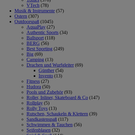
VTech
(78)
Musik & Instrumente
(57)
Ostern
(307)
Outdoorspaß
(1045)
AquaPlay
(27)
Authentic Sports
(34)
Ballsport
(118)
BERG
(56)
Best Sporting
(249)
Big
(69)
Camping
(13)
Drachen und Wurfgleiter
(69)
Günther
(54)
Invento
(13)
Fitness
(27)
Hudora
(50)
Pools und Zubehör
(93)
Roller, Inliner, Skateboard & Co
(147)
Rollplay
(5)
Rolly Toys
(13)
Rutschen, Schaukeln & Klettern
(39)
Sandkastenspaß
(117)
Schwimmen & Tauchen
(56)
Seifenblasen
(32)