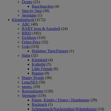
Deuter
(21)
Bauchtaschen
(4)
Step by Step
(39)
Sterntaler
(1)
Kleinkindwelt
(1172)
ABC
(40)
BABY born & Annabell
(24)
BRIO
(182)
Eichhorn
(110)
Fisher-Price
(32)
Goki
(110)
Holztiger Tiere/Figuren
(1)
Haba
(32)
Kleinkind
(4)
Kullerbü
(5)
Little Friends
(6)
Puppen
(9)
Happy People
(30)
Lena/SES
(50)
moses.
(19)
Ravensburger
(126)
Sterntaler
(119)
Puppe, Kinder-/ Finger-/ Handpuppe
(29)
Rucksack
(1)
Schmusetuch/Nackenstütze/Wärmekissen
(14)