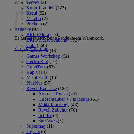
Glorex
(2)
Warenkorb
Knorr Prandell
(272)
Kreul
(82)
Marabu
(2)
Prickeln
(2)
Bauecke
(978)
BRIO Flora
(13)
Es befinden sich keine Produkte im Warenkorb.
BRIO Holzeisenbahn
(152)
Cobi
(360)
Zurück zum Shop
Constructor
(16)
Games Workshop
(62)
Gecko Run
(10)
GraviTrax
(63)
Kapla
(13)
Metal Earth
(10)
PlusPlus
(57)
Revell Bausätze
(186)
Autos + Trucks
(24)
Hubschrauber + Flugzeuge
(51)
Militärfahrzeuge
(43)
Revell Zubehör
(70)
Schiffe
(4)
Star Wars
(5)
Supermag
(11)
Ugears
(6)