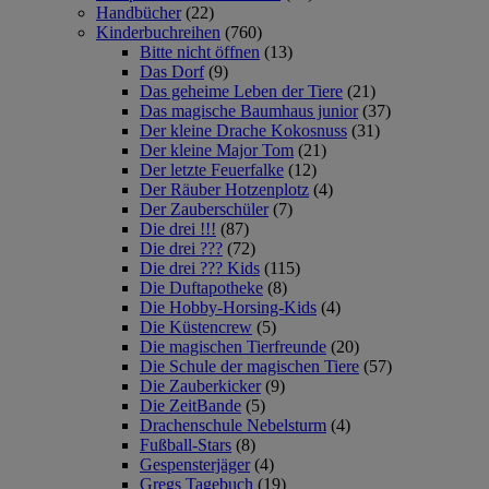
Handbücher
(22)
Kinderbuchreihen
(760)
Bitte nicht öffnen
(13)
Das Dorf
(9)
Das geheime Leben der Tiere
(21)
Das magische Baumhaus junior
(37)
Der kleine Drache Kokosnuss
(31)
Der kleine Major Tom
(21)
Der letzte Feuerfalke
(12)
Der Räuber Hotzenplotz
(4)
Der Zauberschüler
(7)
Die drei !!!
(87)
Die drei ???
(72)
Die drei ??? Kids
(115)
Die Duftapotheke
(8)
Die Hobby-Horsing-Kids
(4)
Die Küstencrew
(5)
Die magischen Tierfreunde
(20)
Die Schule der magischen Tiere
(57)
Die Zauberkicker
(9)
Die ZeitBande
(5)
Drachenschule Nebelsturm
(4)
Fußball-Stars
(8)
Gespensterjäger
(4)
Gregs Tagebuch
(19)