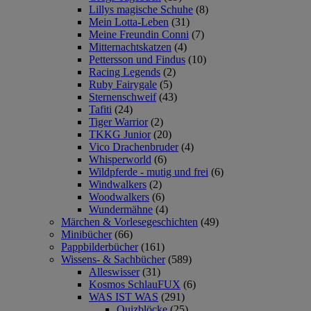
Lillys magische Schuhe
(8)
Mein Lotta-Leben
(31)
Meine Freundin Conni
(7)
Mitternachtskatzen
(4)
Pettersson und Findus
(10)
Racing Legends
(2)
Ruby Fairygale
(5)
Sternenschweif
(43)
Tafiti
(24)
Tiger Warrior
(2)
TKKG Junior
(20)
Vico Drachenbruder
(4)
Whisperworld
(6)
Wildpferde - mutig und frei
(6)
Windwalkers
(2)
Woodwalkers
(6)
Wundermähne
(4)
Märchen & Vorlesegeschichten
(49)
Minibücher
(66)
Pappbilderbücher
(161)
Wissens- & Sachbücher
(589)
Alleswisser
(31)
Kosmos SchlauFUX
(6)
WAS IST WAS
(291)
Quizblöcke
(25)