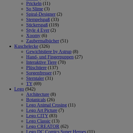
Prickeln
(11)
So Slime
(3)
Spiral-Designer
(2)
Stempelspaß
(33)
Stickerspaß
(119)
Style 4 Ever
(2)
Xoomy
(6)
Zaubermalbücher
(51)
Kuschelecke
(326)
Gewichtstiere by Astrup
(8)
Hand- und Fingerpuppen
(27)
Interaktive Tiere
(70)
Plüschtiere
(137)
Sorgenfresser
(17)
Sterntaler
(31)
TY
(69)
Lego
(942)
Architecture
(8)
Botanicals
(26)
Lego Animal Crosing
(11)
Lego Art Picture
(7)
Lego CITY
(83)
Lego Classic
(13)
Lego CREATOR
(62)
Lego DC Comics Super Heroes
(11)