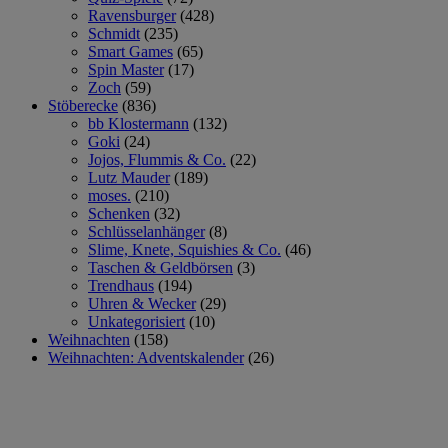
Ravensburger
(428)
Schmidt
(235)
Smart Games
(65)
Spin Master
(17)
Zoch
(59)
Stöberecke
(836)
bb Klostermann
(132)
Goki
(24)
Jojos, Flummis & Co.
(22)
Lutz Mauder
(189)
moses.
(210)
Schenken
(32)
Schlüsselanhänger
(8)
Slime, Knete, Squishies & Co.
(46)
Taschen & Geldbörsen
(3)
Trendhaus
(194)
Uhren & Wecker
(29)
Unkategorisiert
(10)
Weihnachten
(158)
Weihnachten: Adventskalender
(26)