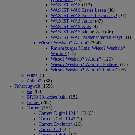
WAS IST WAS
(112)
WAS IST WAS Erstes Lesen
(46)
WAS IST WAS Erstes Lesen easy!
(21)
WAS IST WAS Junior
(47)
WAS IST WAS Kids
(4)
WAS IST WAS Meine Welt
(36)
WAS IST WAS Wissenschaften easy!
(11)
Wieso? Weshalb? Warum?
(264)
Ravensburger Minis: Wieso? Weshalb?
Warum?
(20)
Wieso? Weshalb? Warum?
(120)
Wieso? Weshalb? Warum? Erstleser
(17)
Wieso? Weshalb? Warum? Junior
(105)
Witze
(5)
Zubehör
(38)
Fahrzeugwelt
(1550)
Big
(69)
BRIO Holzeisenbahn
(152)
Bruder
(282)
Carrera
(155)
Carrera Digital 124 / 132
(63)
Carrera Digital 143
(2)
Carrera Evolution
(26)
Carrera GO
(35)
Carrera Hybrid
(17)