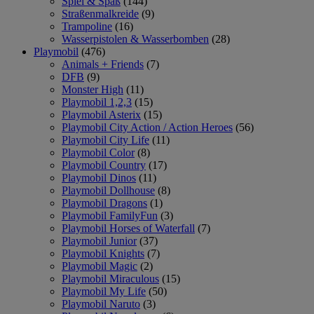
Spiel & Spaß
(144)
Straßenmalkreide
(9)
Trampoline
(16)
Wasserpistolen & Wasserbomben
(28)
Playmobil
(476)
Animals + Friends
(7)
DFB
(9)
Monster High
(11)
Playmobil 1,2,3
(15)
Playmobil Asterix
(15)
Playmobil City Action / Action Heroes
(56)
Playmobil City Life
(11)
Playmobil Color
(8)
Playmobil Country
(17)
Playmobil Dinos
(11)
Playmobil Dollhouse
(8)
Playmobil Dragons
(1)
Playmobil FamilyFun
(3)
Playmobil Horses of Waterfall
(7)
Playmobil Junior
(37)
Playmobil Knights
(7)
Playmobil Magic
(2)
Playmobil Miraculous
(15)
Playmobil My Life
(50)
Playmobil Naruto
(3)