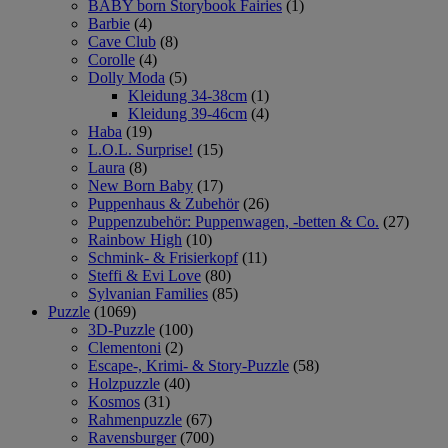
BABY born Storybook Fairies
(1)
Barbie
(4)
Cave Club
(8)
Corolle
(4)
Dolly Moda
(5)
Kleidung 34-38cm
(1)
Kleidung 39-46cm
(4)
Haba
(19)
L.O.L. Surprise!
(15)
Laura
(8)
New Born Baby
(17)
Puppenhaus & Zubehör
(26)
Puppenzubehör: Puppenwagen, -betten & Co.
(27)
Rainbow High
(10)
Schmink- & Frisierkopf
(11)
Steffi & Evi Love
(80)
Sylvanian Families
(85)
Puzzle
(1069)
3D-Puzzle
(100)
Clementoni
(2)
Escape-, Krimi- & Story-Puzzle
(58)
Holzpuzzle
(40)
Kosmos
(31)
Rahmenpuzzle
(67)
Ravensburger
(700)