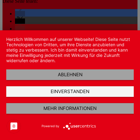
Diese Seite teilen:
Herzlich Willkommen auf unserer Webseite! Diese Seite nutzt
Technologien von Dritten, um ihre Dienste anzubieten und
stetig zu verbessern. Ich bin damit einverstanden und kann
meine Einwilligung jederzeit mit Wirkung für die Zukunft
widerrufen oder ändern.
Vertrag wiederrufen
Copyright 2026 ©
C & H Handelsgesellschaft mbH
ABLEHNEN
Suche
nach:
EINVERSTANDEN
Shop
Wunschliste
Warenkorb
MEHR INFORMATIONEN
Anmelden / Registrieren
Powered by