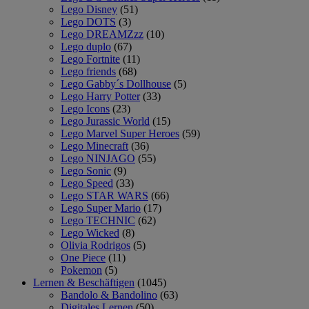
Lego Disney
(51)
Lego DOTS
(3)
Lego DREAMZzz
(10)
Lego duplo
(67)
Lego Fortnite
(11)
Lego friends
(68)
Lego Gabby´s Dollhouse
(5)
Lego Harry Potter
(33)
Lego Icons
(23)
Lego Jurassic World
(15)
Lego Marvel Super Heroes
(59)
Lego Minecraft
(36)
Lego NINJAGO
(55)
Lego Sonic
(9)
Lego Speed
(33)
Lego STAR WARS
(66)
Lego Super Mario
(17)
Lego TECHNIC
(62)
Lego Wicked
(8)
Olivia Rodrigos
(5)
One Piece
(11)
Pokemon
(5)
Lernen & Beschäftigen
(1045)
Bandolo & Bandolino
(63)
Digitales Lernen
(50)