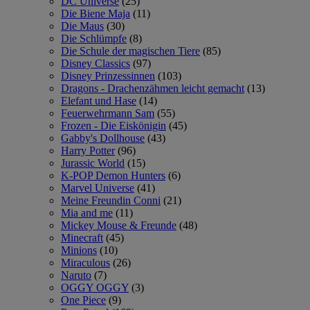
DC Universe
(25)
Die Biene Maja
(11)
Die Maus
(30)
Die Schlümpfe
(8)
Die Schule der magischen Tiere
(85)
Disney Classics
(97)
Disney Prinzessinnen
(103)
Dragons - Drachenzähmen leicht gemacht
(13)
Elefant und Hase
(14)
Feuerwehrmann Sam
(55)
Frozen - Die Eiskönigin
(45)
Gabby's Dollhouse
(43)
Harry Potter
(96)
Jurassic World
(15)
K-POP Demon Hunters
(6)
Marvel Universe
(41)
Meine Freundin Conni
(21)
Mia and me
(11)
Mickey Mouse & Freunde
(48)
Minecraft
(45)
Minions
(10)
Miraculous
(26)
Naruto
(7)
OGGY OGGY
(3)
One Piece
(9)