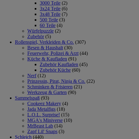
3000 Teile
(2)
3x24 Teile
(6)
3x48 Teile
(7)
500 Teile
(3)
60 Teile
(4)
Würfelpuzzle
(2)
Zubehör
(5)
Rollenspiel, Verkleiden & Co.
(307)
Besen & Haushalt
(30)
Feuerwehr, Polizei & Arzt
(44)
Küche & Kaufladen
(91)
Zubehör Kaufladen
(45)
Zubehör Küche
(60)
Nerf
(12)
Prinzessin, Pirat, Ninja & Co.
(22)
Schminken & Frisieren
(21)
Werkzeug & Garten
(90)
Sammelspaß
(93)
Cookeez Makery
(4)
Jada Metalfigs
(18)
L.O.L. Surprise!
(15)
MGA's Miniverse
(10)
MrBeast Lab
(14)
Zapf Lil' Snaps
(3)
Schleich
(440)