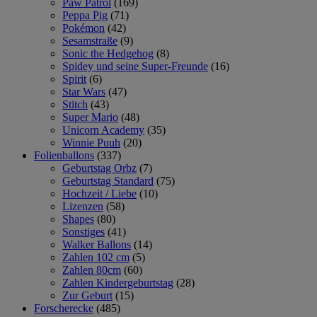
Paw Patrol
(169)
Peppa Pig
(71)
Pokémon
(42)
Sesamstraße
(9)
Sonic the Hedgehog
(8)
Spidey und seine Super-Freunde
(16)
Spirit
(6)
Star Wars
(47)
Stitch
(43)
Super Mario
(48)
Unicorn Academy
(35)
Winnie Puuh
(20)
Folienballons
(337)
Geburtstag Orbz
(7)
Geburtstag Standard
(75)
Hochzeit / Liebe
(10)
Lizenzen
(58)
Shapes
(80)
Sonstiges
(41)
Walker Ballons
(14)
Zahlen 102 cm
(5)
Zahlen 80cm
(60)
Zahlen Kindergeburtstag
(28)
Zur Geburt
(15)
Forscherecke
(485)