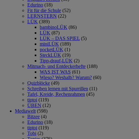
Edurino
(18)
Fit für die Schule
(52)
LERNSTERN
(22)
LÜK
(389)
bambinoLÜK
(86)
LÜK
(87)
LÜK – DAS SPIEL
(5)
miniLÜK
(189)
pocketLÜK
(1)
SteckLÜK
(19)
Tipp-drauf-LÜK
(2)
Mitmach- und Entdeckerhefte
(188)
WAS IST WAS
(61)
Wieso? Weshalb? Warum?
(60)
Quizblöcke
(49)
Schreiben lernen mit Spurrillen
(11)
Tafel, Kreide, Rechenrahmen
(45)
tiptoi
(119)
ÜBEN
(12)
Mediawelt
(598)
Bitzee
(4)
Edurino
(18)
tiptoi
(119)
Tobi
(2)
Tonies
(376)