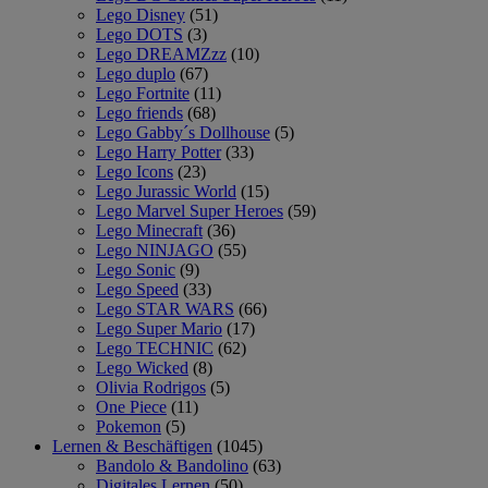
Lego Disney
(51)
Lego DOTS
(3)
Lego DREAMZzz
(10)
Lego duplo
(67)
Lego Fortnite
(11)
Lego friends
(68)
Lego Gabby´s Dollhouse
(5)
Lego Harry Potter
(33)
Lego Icons
(23)
Lego Jurassic World
(15)
Lego Marvel Super Heroes
(59)
Lego Minecraft
(36)
Lego NINJAGO
(55)
Lego Sonic
(9)
Lego Speed
(33)
Lego STAR WARS
(66)
Lego Super Mario
(17)
Lego TECHNIC
(62)
Lego Wicked
(8)
Olivia Rodrigos
(5)
One Piece
(11)
Pokemon
(5)
Lernen & Beschäftigen
(1045)
Bandolo & Bandolino
(63)
Digitales Lernen
(50)