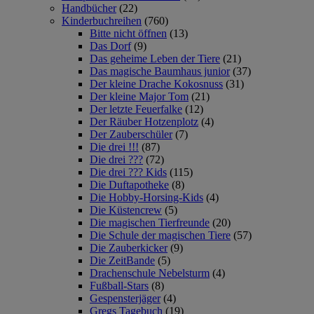
Handbücher
(22)
Kinderbuchreihen
(760)
Bitte nicht öffnen
(13)
Das Dorf
(9)
Das geheime Leben der Tiere
(21)
Das magische Baumhaus junior
(37)
Der kleine Drache Kokosnuss
(31)
Der kleine Major Tom
(21)
Der letzte Feuerfalke
(12)
Der Räuber Hotzenplotz
(4)
Der Zauberschüler
(7)
Die drei !!!
(87)
Die drei ???
(72)
Die drei ??? Kids
(115)
Die Duftapotheke
(8)
Die Hobby-Horsing-Kids
(4)
Die Küstencrew
(5)
Die magischen Tierfreunde
(20)
Die Schule der magischen Tiere
(57)
Die Zauberkicker
(9)
Die ZeitBande
(5)
Drachenschule Nebelsturm
(4)
Fußball-Stars
(8)
Gespensterjäger
(4)
Gregs Tagebuch
(19)