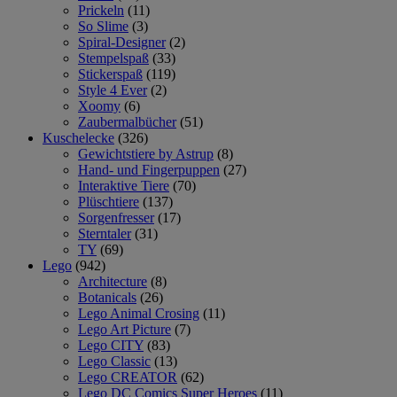
Prickeln
(11)
So Slime
(3)
Spiral-Designer
(2)
Stempelspaß
(33)
Stickerspaß
(119)
Style 4 Ever
(2)
Xoomy
(6)
Zaubermalbücher
(51)
Kuschelecke
(326)
Gewichtstiere by Astrup
(8)
Hand- und Fingerpuppen
(27)
Interaktive Tiere
(70)
Plüschtiere
(137)
Sorgenfresser
(17)
Sterntaler
(31)
TY
(69)
Lego
(942)
Architecture
(8)
Botanicals
(26)
Lego Animal Crosing
(11)
Lego Art Picture
(7)
Lego CITY
(83)
Lego Classic
(13)
Lego CREATOR
(62)
Lego DC Comics Super Heroes
(11)