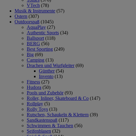
VTech
(78)
Musik & Instrumente
(57)
Ostern
(307)
Outdoorspaß
(1045)
AquaPlay
(27)
Authentic Sports
(34)
Ballsport
(118)
BERG
(56)
Best Sporting
(249)
Big
(69)
Camping
(13)
Drachen und Wurfgleiter
(69)
Günther
(54)
Invento
(13)
Fitness
(27)
Hudora
(50)
Pools und Zubehör
(93)
Roller, Inliner, Skateboard & Co
(147)
Rollplay
(5)
Rolly Toys
(13)
Rutschen, Schaukeln & Klettern
(39)
Sandkastenspaß
(117)
Schwimmen & Tauchen
(56)
Seifenblasen
(32)