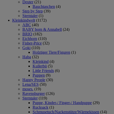
Deuter
(21)
Bauchtaschen
(4)
Step by Step
(39)
Sterntaler
(1)
Kleinkindwelt
(1172)
ABC
(40)
BABY born & Annabell
(24)
BRIO
(182)
Eichhorn
(110)
Fisher-Price
(32)
Goki
(110)
Holztiger Tiere/Figuren
(1)
Haba
(32)
Kleinkind
(4)
Kullerbü
(5)
Little Friends
(6)
Puppen
(9)
Happy People
(30)
Lena/SES
(50)
moses.
(19)
Ravensburger
(126)
Sterntaler
(119)
Puppe, Kinder-/ Finger-/ Handpuppe
(29)
Rucksack
(1)
Schmusetuch/Nackenstütze/Wärmekissen
(14)