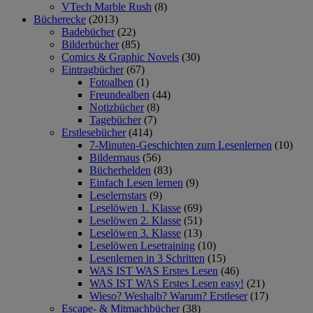
VTech Marble Rush
(8)
Bücherecke
(2013)
Badebücher
(22)
Bilderbücher
(85)
Comics & Graphic Novels
(30)
Eintragbücher
(67)
Fotoalben
(1)
Freundealben
(44)
Notizbücher
(8)
Tagebücher
(7)
Erstlesebücher
(414)
7-Minuten-Geschichten zum Lesenlernen
(10)
Bildermaus
(56)
Bücherhelden
(83)
Einfach Lesen lernen
(9)
Leselernstars
(9)
Leselöwen 1. Klasse
(69)
Leselöwen 2. Klasse
(51)
Leselöwen 3. Klasse
(13)
Leselöwen Lesetraining
(10)
Lesenlernen in 3 Schritten
(15)
WAS IST WAS Erstes Lesen
(46)
WAS IST WAS Erstes Lesen easy!
(21)
Wieso? Weshalb? Warum? Erstleser
(17)
Escape- & Mitmachbücher
(38)