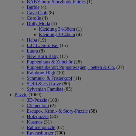
BABY born Storybook Fairies
(1)
Barbie
(4)
Cave Club
(8)
Corolle
(4)
Dolly Moda
(5)
Kleidung 34-38cm
(1)
Kleidung 39-46cm
(4)
Haba
(19)
L.O.L. Surprise!
(15)
Laura
(8)
New Born Baby
(17)
Puppenhaus & Zubehör
(26)
Puppenzubehör: Puppenwagen, -betten & Co.
(27)
Rainbow High
(10)
Schmink- & Frisierkopf
(11)
Steffi & Evi Love
(80)
Sylvanian Families
(85)
Puzzle
(1069)
3D-Puzzle
(100)
Clementoni
(2)
Escape-, Krimi- & Story-Puzzle
(58)
Holzpuzzle
(40)
Kosmos
(31)
Rahmenpuzzle
(67)
Ravensburger
(700)