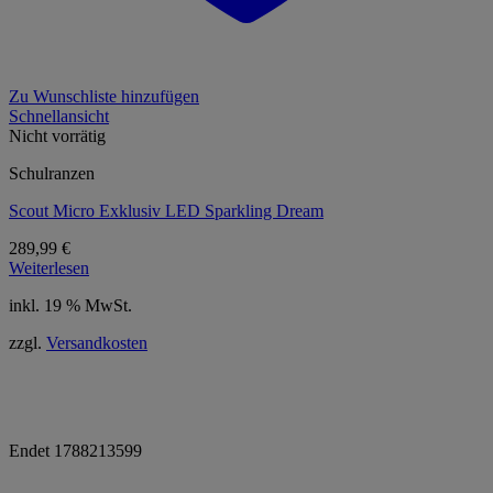
Zu Wunschliste hinzufügen
Schnellansicht
Nicht vorrätig
Schulranzen
Scout Micro Exklusiv LED Sparkling Dream
289,99
€
Weiterlesen
inkl. 19 % MwSt.
zzgl.
Versandkosten
0,00 € gespart
0,00 € gespart
-24 %
-24 %
Endet
1788213599