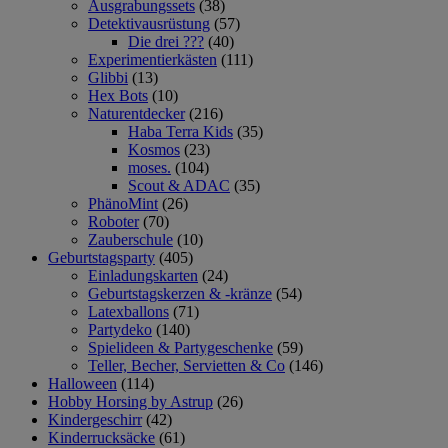
Ausgrabungssets
(38)
Detektivausrüstung
(57)
Die drei ???
(40)
Experimentierkästen
(111)
Glibbi
(13)
Hex Bots
(10)
Naturentdecker
(216)
Haba Terra Kids
(35)
Kosmos
(23)
moses.
(104)
Scout & ADAC
(35)
PhänoMint
(26)
Roboter
(70)
Zauberschule
(10)
Geburtstagsparty
(405)
Einladungskarten
(24)
Geburtstagskerzen & -kränze
(54)
Latexballons
(71)
Partydeko
(140)
Spielideen & Partygeschenke
(59)
Teller, Becher, Servietten & Co
(146)
Halloween
(114)
Hobby Horsing by Astrup
(26)
Kindergeschirr
(42)
Kinderrucksäcke
(61)