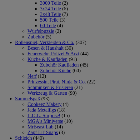
3000 Teile
(2)
3x24 Teile
(6)
3x48 Teile
(7)
500 Teile
(3)
60 Teile
(4)
Würfelpuzzle
(2)
Zubehör
(5)
Rollenspiel, Verkleiden & Co.
(307)
Besen & Haushalt
(30)
Feuerwehr, Polizei & Arzt
(44)
Küche & Kaufladen
(91)
Zubehör Kaufladen
(45)
Zubehör Küche
(60)
Nerf
(12)
Prinzessin, Pirat, Ninja & Co.
(22)
Schminken & Frisieren
(21)
Werkzeug & Garten
(90)
Sammelspaß
(93)
Cookeez Makery
(4)
Jada Metalfigs
(18)
L.O.L. Surprise!
(15)
MGA's Miniverse
(10)
MrBeast Lab
(14)
Zapf Lil' Snaps
(3)
Schleich
(440)