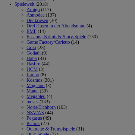
Spielewelt
(2018)
Amigo
(117)
Asmodee
(137)
Denkriesen
(30)
Drei Hasen in der Abendsonne
(4)
EMF
(14)
Escape-, Krimi- & Story-Spiele
(130)
Game Factory/Carletto
(14)
Goki
(28)
Goliath
(9)
Haba
(83)
Hasbro
(44)
HCM
(3)
Jumbo
(8)
Kosmos
(301)
Magilano
(3)
Mattel
(39)
Megableu
(4)
moses
(133)
Noris/Eichhorn
(103)
NSV/AS
(44)
Pegasus
(49)
Piatnik
(27)
Quartette & Trumpfspiele
(31)
Quiz-Spiele
(72)