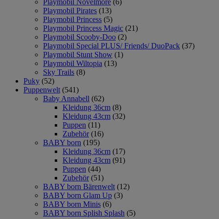
Playmobil Novelmore
(6)
Playmobil Pirates
(13)
Playmobil Princess
(5)
Playmobil Princess Magic
(21)
Playmobil Scooby-Doo
(2)
Playmobil Special PLUS/ Friends/ DuoPack
(37)
Playmobil Stunt Show
(1)
Playmobil Wiltopia
(13)
Sky Trails
(8)
Puky
(52)
Puppenwelt
(541)
Baby Annabell
(62)
Kleidung 36cm
(8)
Kleidung 43cm
(32)
Puppen
(11)
Zubehör
(16)
BABY born
(195)
Kleidung 36cm
(17)
Kleidung 43cm
(91)
Puppen
(44)
Zubehör
(51)
BABY born Bärenwelt
(12)
BABY born Glam Up
(3)
BABY born Minis
(6)
BABY born Splish Splash
(5)