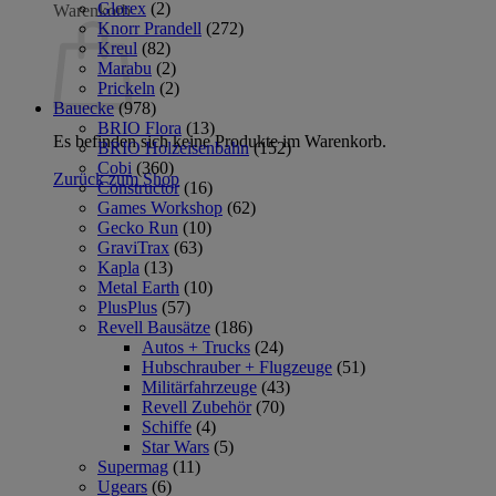
Glorex
(2)
Warenkorb
Knorr Prandell
(272)
Kreul
(82)
Marabu
(2)
Prickeln
(2)
Bauecke
(978)
BRIO Flora
(13)
Es befinden sich keine Produkte im Warenkorb.
BRIO Holzeisenbahn
(152)
Cobi
(360)
Zurück zum Shop
Constructor
(16)
Games Workshop
(62)
Gecko Run
(10)
GraviTrax
(63)
Kapla
(13)
Metal Earth
(10)
PlusPlus
(57)
Revell Bausätze
(186)
Autos + Trucks
(24)
Hubschrauber + Flugzeuge
(51)
Militärfahrzeuge
(43)
Revell Zubehör
(70)
Schiffe
(4)
Star Wars
(5)
Supermag
(11)
Ugears
(6)