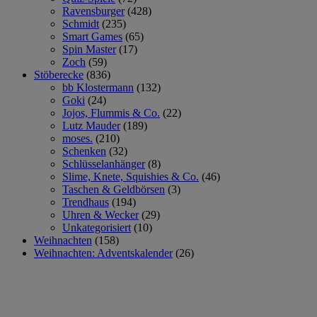
Ravensburger
(428)
Schmidt
(235)
Smart Games
(65)
Spin Master
(17)
Zoch
(59)
Stöberecke
(836)
bb Klostermann
(132)
Goki
(24)
Jojos, Flummis & Co.
(22)
Lutz Mauder
(189)
moses.
(210)
Schenken
(32)
Schlüsselanhänger
(8)
Slime, Knete, Squishies & Co.
(46)
Taschen & Geldbörsen
(3)
Trendhaus
(194)
Uhren & Wecker
(29)
Unkategorisiert
(10)
Weihnachten
(158)
Weihnachten: Adventskalender
(26)