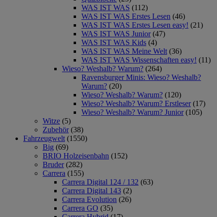
WAS IST WAS
(112)
WAS IST WAS Erstes Lesen
(46)
WAS IST WAS Erstes Lesen easy!
(21)
WAS IST WAS Junior
(47)
WAS IST WAS Kids
(4)
WAS IST WAS Meine Welt
(36)
WAS IST WAS Wissenschaften easy!
(11)
Wieso? Weshalb? Warum?
(264)
Ravensburger Minis: Wieso? Weshalb?
Warum?
(20)
Wieso? Weshalb? Warum?
(120)
Wieso? Weshalb? Warum? Erstleser
(17)
Wieso? Weshalb? Warum? Junior
(105)
Witze
(5)
Zubehör
(38)
Fahrzeugwelt
(1550)
Big
(69)
BRIO Holzeisenbahn
(152)
Bruder
(282)
Carrera
(155)
Carrera Digital 124 / 132
(63)
Carrera Digital 143
(2)
Carrera Evolution
(26)
Carrera GO
(35)
Carrera Hybrid
(17)