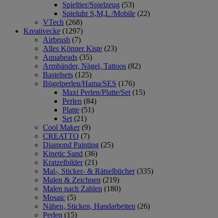
Spieltier/Spielzeug
(53)
Spieluhr S,M,L /Mobile
(22)
VTech
(268)
Kreativecke
(1297)
Airbrush
(7)
Alles Könner Kiste
(23)
Aquabeads
(35)
Armbänder, Nägel, Tattoos
(82)
Bastelsets
(125)
Bügelperlen/Hama/SES
(176)
Maxi Perlen/Platte/Set
(15)
Perlen
(84)
Platte
(51)
Set
(21)
Cool Maker
(9)
CREATTO
(7)
Diamond Painting
(25)
Kinetic Sand
(36)
Kratzelbilder
(21)
Mal-, Sticker- & Rätselbücher
(335)
Malen & Zeichnen
(219)
Malen nach Zahlen
(180)
Mosaic
(5)
Nähen, Sticken, Handarbeiten
(26)
Perlen
(15)