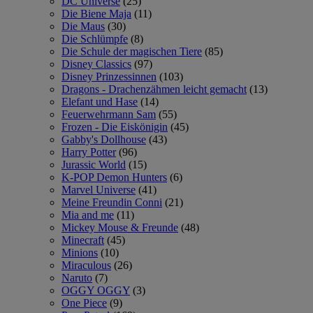
DC Universe
(25)
Die Biene Maja
(11)
Die Maus
(30)
Die Schlümpfe
(8)
Die Schule der magischen Tiere
(85)
Disney Classics
(97)
Disney Prinzessinnen
(103)
Dragons - Drachenzähmen leicht gemacht
(13)
Elefant und Hase
(14)
Feuerwehrmann Sam
(55)
Frozen - Die Eiskönigin
(45)
Gabby's Dollhouse
(43)
Harry Potter
(96)
Jurassic World
(15)
K-POP Demon Hunters
(6)
Marvel Universe
(41)
Meine Freundin Conni
(21)
Mia and me
(11)
Mickey Mouse & Freunde
(48)
Minecraft
(45)
Minions
(10)
Miraculous
(26)
Naruto
(7)
OGGY OGGY
(3)
One Piece
(9)