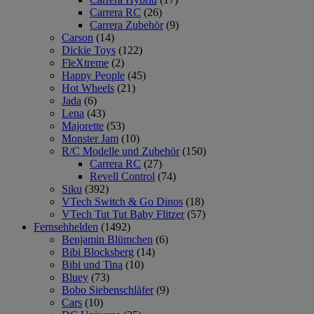
Carrera RC
(26)
Carrera Zubehör
(9)
Carson
(14)
Dickie Toys
(122)
FleXtreme
(2)
Happy People
(45)
Hot Wheels
(21)
Jada
(6)
Lena
(43)
Majorette
(53)
Monster Jam
(10)
R/C Modelle und Zubehör
(150)
Carrera RC
(27)
Revell Control
(74)
Siku
(392)
VTech Switch & Go Dinos
(18)
VTech Tut Tut Baby Flitzer
(57)
Fernsehhelden
(1492)
Benjamin Blümchen
(6)
Bibi Blocksberg
(14)
Bibi und Tina
(10)
Bluey
(73)
Bobo Siebenschläfer
(9)
Cars
(10)