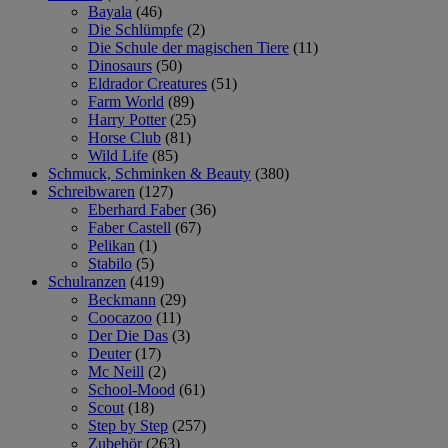
Bayala
(46)
Die Schlümpfe
(2)
Die Schule der magischen Tiere
(11)
Dinosaurs
(50)
Eldrador Creatures
(51)
Farm World
(89)
Harry Potter
(25)
Horse Club
(81)
Wild Life
(85)
Schmuck, Schminken & Beauty
(380)
Schreibwaren
(127)
Eberhard Faber
(36)
Faber Castell
(67)
Pelikan
(1)
Stabilo
(5)
Schulranzen
(419)
Beckmann
(29)
Coocazoo
(11)
Der Die Das
(3)
Deuter
(17)
Mc Neill
(2)
School-Mood
(61)
Scout
(18)
Step by Step
(257)
Zubehör
(263)