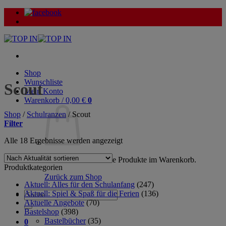
Zum
Inhalt
springen
Shop
Wunschliste
Scout
Mein Konto
Warenkorb /
0,00
€
0
Shop
/
Schulranzen
/
Scout
Filter
Nach
Alle 18 Ergebnisse werden angezeigt
Aktualität
sortiert
Es befinden sich keine Produkte im Warenkorb.
Produktkategorien
Zurück zum Shop
Aktuell: Alles für den Schulanfang
(247)
Aktuell: Spiel & Spaß für die Ferien
(136)
Suche
Aktuelle Angebote
(70)
nach:
Bastelshop
(398)
Bastelbücher
(35)
0