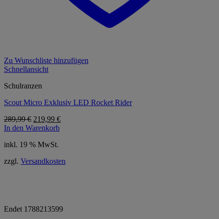
Zu Wunschliste hinzufügen
Schnellansicht
Schulranzen
Scout Micro Exklusiv LED Rocket Rider
Ursprünglicher
Aktueller
289,99
€
219,99
€
Preis
Preis
In den Warenkorb
war:
ist:
inkl. 19 % MwSt.
289,99 €
219,99 €.
zzgl.
Versandkosten
0,00 € gespart
0,00 € gespart
-19 %
-19 %
Endet
1788213599