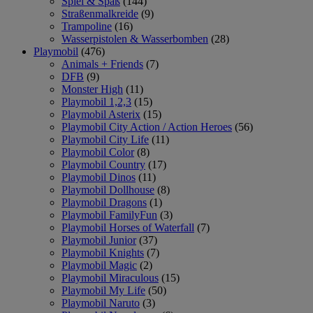
Spiel & Spaß
(144)
Straßenmalkreide
(9)
Trampoline
(16)
Wasserpistolen & Wasserbomben
(28)
Playmobil
(476)
Animals + Friends
(7)
DFB
(9)
Monster High
(11)
Playmobil 1,2,3
(15)
Playmobil Asterix
(15)
Playmobil City Action / Action Heroes
(56)
Playmobil City Life
(11)
Playmobil Color
(8)
Playmobil Country
(17)
Playmobil Dinos
(11)
Playmobil Dollhouse
(8)
Playmobil Dragons
(1)
Playmobil FamilyFun
(3)
Playmobil Horses of Waterfall
(7)
Playmobil Junior
(37)
Playmobil Knights
(7)
Playmobil Magic
(2)
Playmobil Miraculous
(15)
Playmobil My Life
(50)
Playmobil Naruto
(3)