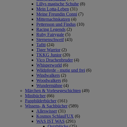
Lillys magische Schuhe
(8)
Mein Lotta-Leben
(31)
Meine Freundin Conni
(7)
Mitternachtskatzen
(4)
Pettersson und Findus
(10)
Racing Legends
(2)
Ruby Fairygale
(5)
Sternenschweif
(43)
Tafiti
(24)
Tiger Warrior
(2)
TKKG Junior
(20)
Vico Drachenbruder
(4)
Whisperworld
(6)
Wildpferde - mutig und frei
(6)
Windwalkers
(2)
Woodwalkers
(6)
Wundermähne
(4)
Märchen & Vorlesegeschichten
(49)
Minibücher
(66)
Pappbilderbücher
(161)
Wissens- & Sachbücher
(589)
Alleswisser
(31)
Kosmos SchlauFUX
(6)
WAS IST WAS
(291)
Quizblöcke
(25)