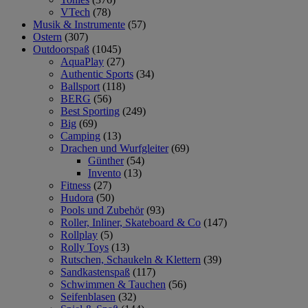
VTech
(78)
Musik & Instrumente
(57)
Ostern
(307)
Outdoorspaß
(1045)
AquaPlay
(27)
Authentic Sports
(34)
Ballsport
(118)
BERG
(56)
Best Sporting
(249)
Big
(69)
Camping
(13)
Drachen und Wurfgleiter
(69)
Günther
(54)
Invento
(13)
Fitness
(27)
Hudora
(50)
Pools und Zubehör
(93)
Roller, Inliner, Skateboard & Co
(147)
Rollplay
(5)
Rolly Toys
(13)
Rutschen, Schaukeln & Klettern
(39)
Sandkastenspaß
(117)
Schwimmen & Tauchen
(56)
Seifenblasen
(32)