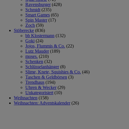
Ravensburger
(428)
Schmidt
(235)
Smart Games
(65)
Spin Master
(17)
Zoch
(59)
Stöberecke
(836)
bb Klostermann
(132)
Goki
(24)
Jojos, Flummis & Co.
(22)
Lutz Mauder
(189)
moses.
(210)
Schenken
(32)
Schlüsselanhänger
(8)
Slime, Knete, Squishies & Co.
(46)
Taschen & Geldbörsen
(3)
Trendhaus
(194)
Uhren & Wecker
(29)
Unkategorisiert
(10)
Weihnachten
(158)
Weihnachten: Adventskalender
(26)