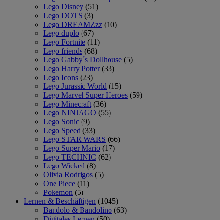
Lego Disney
(51)
Lego DOTS
(3)
Lego DREAMZzz
(10)
Lego duplo
(67)
Lego Fortnite
(11)
Lego friends
(68)
Lego Gabby´s Dollhouse
(5)
Lego Harry Potter
(33)
Lego Icons
(23)
Lego Jurassic World
(15)
Lego Marvel Super Heroes
(59)
Lego Minecraft
(36)
Lego NINJAGO
(55)
Lego Sonic
(9)
Lego Speed
(33)
Lego STAR WARS
(66)
Lego Super Mario
(17)
Lego TECHNIC
(62)
Lego Wicked
(8)
Olivia Rodrigos
(5)
One Piece
(11)
Pokemon
(5)
Lernen & Beschäftigen
(1045)
Bandolo & Bandolino
(63)
Digitales Lernen
(50)