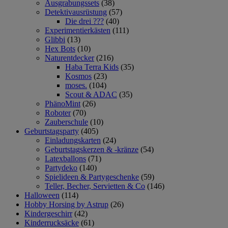
Ausgrabungssets
(38)
Detektivausrüstung
(57)
Die drei ???
(40)
Experimentierkästen
(111)
Glibbi
(13)
Hex Bots
(10)
Naturentdecker
(216)
Haba Terra Kids
(35)
Kosmos
(23)
moses.
(104)
Scout & ADAC
(35)
PhänoMint
(26)
Roboter
(70)
Zauberschule
(10)
Geburtstagsparty
(405)
Einladungskarten
(24)
Geburtstagskerzen & -kränze
(54)
Latexballons
(71)
Partydeko
(140)
Spielideen & Partygeschenke
(59)
Teller, Becher, Servietten & Co
(146)
Halloween
(114)
Hobby Horsing by Astrup
(26)
Kindergeschirr
(42)
Kinderrucksäcke
(61)