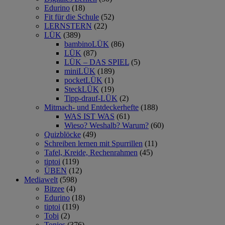
Edurino
(18)
Fit für die Schule
(52)
LERNSTERN
(22)
LÜK
(389)
bambinoLÜK
(86)
LÜK
(87)
LÜK – DAS SPIEL
(5)
miniLÜK
(189)
pocketLÜK
(1)
SteckLÜK
(19)
Tipp-drauf-LÜK
(2)
Mitmach- und Entdeckerhefte
(188)
WAS IST WAS
(61)
Wieso? Weshalb? Warum?
(60)
Quizblöcke
(49)
Schreiben lernen mit Spurrillen
(11)
Tafel, Kreide, Rechenrahmen
(45)
tiptoi
(119)
ÜBEN
(12)
Mediawelt
(598)
Bitzee
(4)
Edurino
(18)
tiptoi
(119)
Tobi
(2)
Tonies
(376)