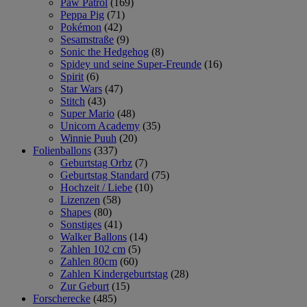
Paw Patrol
(169)
Peppa Pig
(71)
Pokémon
(42)
Sesamstraße
(9)
Sonic the Hedgehog
(8)
Spidey und seine Super-Freunde
(16)
Spirit
(6)
Star Wars
(47)
Stitch
(43)
Super Mario
(48)
Unicorn Academy
(35)
Winnie Puuh
(20)
Folienballons
(337)
Geburtstag Orbz
(7)
Geburtstag Standard
(75)
Hochzeit / Liebe
(10)
Lizenzen
(58)
Shapes
(80)
Sonstiges
(41)
Walker Ballons
(14)
Zahlen 102 cm
(5)
Zahlen 80cm
(60)
Zahlen Kindergeburtstag
(28)
Zur Geburt
(15)
Forscherecke
(485)