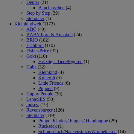
Deuter
(21)
Bauchtaschen
(4)
Step by Step
(39)
Sterntaler
(1)
Kleinkindwelt
(1172)
ABC
(40)
BABY born & Annabell
(24)
BRIO
(182)
Eichhorn
(110)
Fisher-Price
(32)
Goki
(110)
Holztiger Tiere/Figuren
(1)
Haba
(32)
Kleinkind
(4)
Kullerbü
(5)
Little Friends
(6)
Puppen
(9)
Happy People
(30)
Lena/SES
(50)
moses.
(19)
Ravensburger
(126)
Sterntaler
(119)
Puppe, Kinder-/ Finger-/ Handpuppe
(29)
Rucksack
(1)
Schmusetuch/Nackenstütze/Wärmekissen
(14)