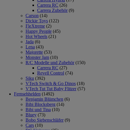
Carrera RC
(26)
Carrera Zubehör
(9)
Carson
(14)
Dickie Toys
(122)
FleXtreme
(2)
Happy People
(45)
Hot Wheels
(21)
Jada
(6)
Lena
(43)
Majorette
(53)
Monster Jam
(10)
R/C Modelle und Zubehör
(150)
Carrera RC
(27)
Revell Control
(74)
Siku
(392)
VTech Switch & Go Dinos
(18)
VTech Tut Tut Baby Flitzer
(57)
Fernsehhelden
(1492)
Benjamin Blümchen
(6)
Bibi Blocksberg
(14)
Bibi und Tina
(10)
Bluey
(73)
Bobo Siebenschläfer
(9)
Cars
(10)