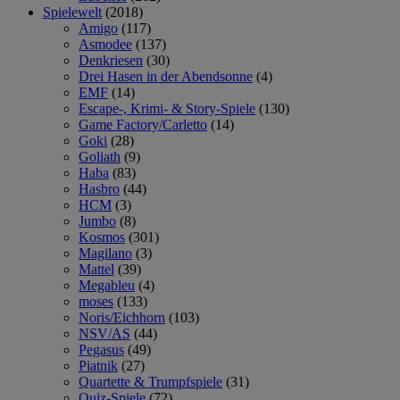
Spielewelt
(2018)
Amigo
(117)
Asmodee
(137)
Denkriesen
(30)
Drei Hasen in der Abendsonne
(4)
EMF
(14)
Escape-, Krimi- & Story-Spiele
(130)
Game Factory/Carletto
(14)
Goki
(28)
Goliath
(9)
Haba
(83)
Hasbro
(44)
HCM
(3)
Jumbo
(8)
Kosmos
(301)
Magilano
(3)
Mattel
(39)
Megableu
(4)
moses
(133)
Noris/Eichhorn
(103)
NSV/AS
(44)
Pegasus
(49)
Piatnik
(27)
Quartette & Trumpfspiele
(31)
Quiz-Spiele
(72)