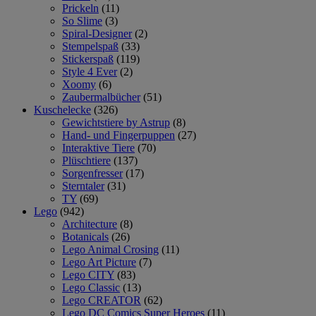
Prickeln
(11)
So Slime
(3)
Spiral-Designer
(2)
Stempelspaß
(33)
Stickerspaß
(119)
Style 4 Ever
(2)
Xoomy
(6)
Zaubermalbücher
(51)
Kuschelecke
(326)
Gewichtstiere by Astrup
(8)
Hand- und Fingerpuppen
(27)
Interaktive Tiere
(70)
Plüschtiere
(137)
Sorgenfresser
(17)
Sterntaler
(31)
TY
(69)
Lego
(942)
Architecture
(8)
Botanicals
(26)
Lego Animal Crosing
(11)
Lego Art Picture
(7)
Lego CITY
(83)
Lego Classic
(13)
Lego CREATOR
(62)
Lego DC Comics Super Heroes
(11)