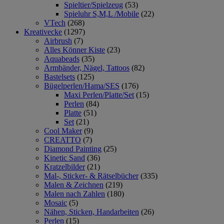
Spieltier/Spielzeug
(53)
Spieluhr S,M,L /Mobile
(22)
VTech
(268)
Kreativecke
(1297)
Airbrush
(7)
Alles Könner Kiste
(23)
Aquabeads
(35)
Armbänder, Nägel, Tattoos
(82)
Bastelsets
(125)
Bügelperlen/Hama/SES
(176)
Maxi Perlen/Platte/Set
(15)
Perlen
(84)
Platte
(51)
Set
(21)
Cool Maker
(9)
CREATTO
(7)
Diamond Painting
(25)
Kinetic Sand
(36)
Kratzelbilder
(21)
Mal-, Sticker- & Rätselbücher
(335)
Malen & Zeichnen
(219)
Malen nach Zahlen
(180)
Mosaic
(5)
Nähen, Sticken, Handarbeiten
(26)
Perlen
(15)