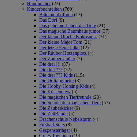
Handbücher
(22)
Kinderbuchreihen
(760)
Bitte nicht öffnen
(13)
Das Dorf
(9)
Das geheime Leben der Tiere
(21)
Das magische Baumhaus junior
(37)
Der kleine Drache Kokosnuss
(31)
Der kleine Major Tom
(21)
Der letzte Feuerfalke
(12)
Der Räuber Hotzenplotz
(4)
Der Zauberschüler
(7)
Die drei !!!
(87)
Die drei ???
(72)
Die drei ??? Kids
(115)
Die Duftapotheke
(8)
Die Hobby-Horsing-Kids
(4)
Die Küstencrew
(5)
Die magischen Tierfreunde
(20)
Die Schule der magischen Tiere
(57)
Die Zauberkicker
(9)
Die ZeitBande
(5)
Drachenschule Nebelsturm
(4)
Fußball-Stars
(8)
Gespensterjäger
(4)
Gregs Tagebuch
(19)