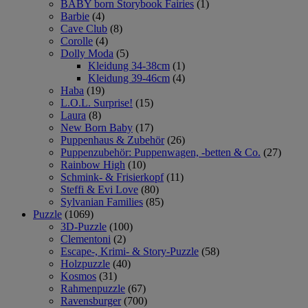
BABY born Storybook Fairies
(1)
Barbie
(4)
Cave Club
(8)
Corolle
(4)
Dolly Moda
(5)
Kleidung 34-38cm
(1)
Kleidung 39-46cm
(4)
Haba
(19)
L.O.L. Surprise!
(15)
Laura
(8)
New Born Baby
(17)
Puppenhaus & Zubehör
(26)
Puppenzubehör: Puppenwagen, -betten & Co.
(27)
Rainbow High
(10)
Schmink- & Frisierkopf
(11)
Steffi & Evi Love
(80)
Sylvanian Families
(85)
Puzzle
(1069)
3D-Puzzle
(100)
Clementoni
(2)
Escape-, Krimi- & Story-Puzzle
(58)
Holzpuzzle
(40)
Kosmos
(31)
Rahmenpuzzle
(67)
Ravensburger
(700)