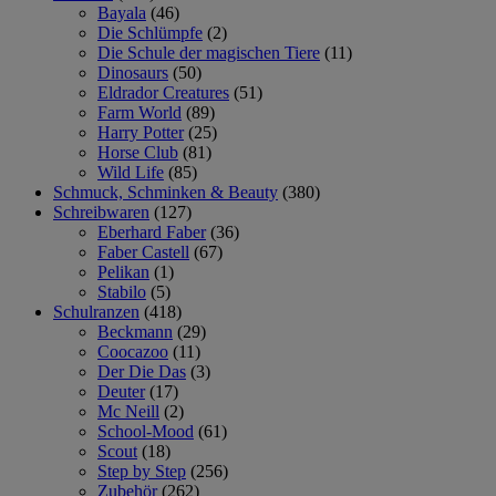
Bayala
(46)
Die Schlümpfe
(2)
Die Schule der magischen Tiere
(11)
Dinosaurs
(50)
Eldrador Creatures
(51)
Farm World
(89)
Harry Potter
(25)
Horse Club
(81)
Wild Life
(85)
Schmuck, Schminken & Beauty
(380)
Schreibwaren
(127)
Eberhard Faber
(36)
Faber Castell
(67)
Pelikan
(1)
Stabilo
(5)
Schulranzen
(418)
Beckmann
(29)
Coocazoo
(11)
Der Die Das
(3)
Deuter
(17)
Mc Neill
(2)
School-Mood
(61)
Scout
(18)
Step by Step
(256)
Zubehör
(262)