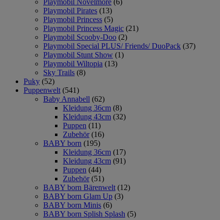
Playmobil Novelmore
(6)
Playmobil Pirates
(13)
Playmobil Princess
(5)
Playmobil Princess Magic
(21)
Playmobil Scooby-Doo
(2)
Playmobil Special PLUS/ Friends/ DuoPack
(37)
Playmobil Stunt Show
(1)
Playmobil Wiltopia
(13)
Sky Trails
(8)
Puky
(52)
Puppenwelt
(541)
Baby Annabell
(62)
Kleidung 36cm
(8)
Kleidung 43cm
(32)
Puppen
(11)
Zubehör
(16)
BABY born
(195)
Kleidung 36cm
(17)
Kleidung 43cm
(91)
Puppen
(44)
Zubehör
(51)
BABY born Bärenwelt
(12)
BABY born Glam Up
(3)
BABY born Minis
(6)
BABY born Splish Splash
(5)