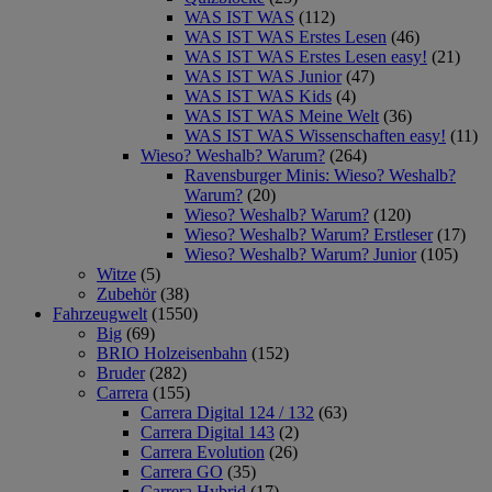
WAS IST WAS
(112)
WAS IST WAS Erstes Lesen
(46)
WAS IST WAS Erstes Lesen easy!
(21)
WAS IST WAS Junior
(47)
WAS IST WAS Kids
(4)
WAS IST WAS Meine Welt
(36)
WAS IST WAS Wissenschaften easy!
(11)
Wieso? Weshalb? Warum?
(264)
Ravensburger Minis: Wieso? Weshalb?
Warum?
(20)
Wieso? Weshalb? Warum?
(120)
Wieso? Weshalb? Warum? Erstleser
(17)
Wieso? Weshalb? Warum? Junior
(105)
Witze
(5)
Zubehör
(38)
Fahrzeugwelt
(1550)
Big
(69)
BRIO Holzeisenbahn
(152)
Bruder
(282)
Carrera
(155)
Carrera Digital 124 / 132
(63)
Carrera Digital 143
(2)
Carrera Evolution
(26)
Carrera GO
(35)
Carrera Hybrid
(17)