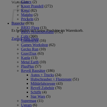
Glorex
(2)
Warenkorb
Knorr Prandell
(272)
Kreul
(82)
Marabu
(2)
Prickeln
(2)
Bauecke
(978)
BRIO Flora
(13)
Es befinden sich keine Produkte im Warenkorb.
BRIO Holzeisenbahn
(152)
Cobi
(360)
Zurück zum Shop
Constructor
(16)
Games Workshop
(62)
Gecko Run
(10)
GraviTrax
(63)
Kapla
(13)
Metal Earth
(10)
PlusPlus
(57)
Revell Bausätze
(186)
Autos + Trucks
(24)
Hubschrauber + Flugzeuge
(51)
Militärfahrzeuge
(43)
Revell Zubehör
(70)
Schiffe
(4)
Star Wars
(5)
Supermag
(11)
Ugears
(6)