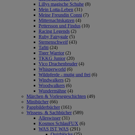
Lillys magische Schuhe
(8)
Mein Lotta-Leben
(31)
Meine Freundin Conni
(7)
Mitternachtskatzen
(4)
Pettersson und Findus
(10)
Racing Legends
(2)
Ruby Fairygale
(5)
Sternenschweif
(43)
Tafiti
(24)
Tiger Warrior
(2)
TKKG Junior
(20)
Vico Drachenbruder
(4)
Whisperworld
(6)
Wildpferde - mutig und frei
(6)
Windwalkers
(2)
Woodwalkers
(6)
Wundermähne
(4)
Märchen & Vorlesegeschichten
(49)
Minibücher
(66)
Pappbilderbücher
(161)
Wissens- & Sachbücher
(589)
Alleswisser
(31)
Kosmos SchlauFUX
(6)
WAS IST WAS
(291)
Quizblöcke
(25)