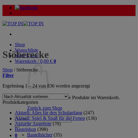
Zum
Inhalt
springen
Shop
Wunschliste
Stöberecke
Mein Konto
Warenkorb /
0,00
€
0
Shop
/
Stöberecke
Filter
Nach
Ergebnisse 1 – 24 von 836 werden angezeigt
Aktualität
sortiert
Es befinden sich keine Produkte im Warenkorb.
Produktkategorien
Zurück zum Shop
Aktuell: Alles für den Schulanfang
(247)
Aktuell: Spiel & Spaß für die Ferien
(136)
Suche
Aktuelle Angebote
(70)
nach:
Bastelshop
(398)
Bastelbücher
(35)
0