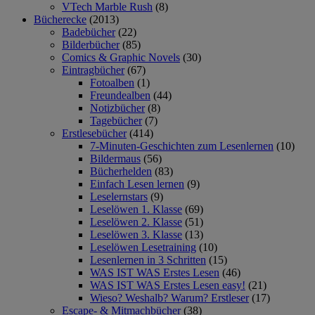
VTech Marble Rush
(8)
Bücherecke
(2013)
Badebücher
(22)
Bilderbücher
(85)
Comics & Graphic Novels
(30)
Eintragbücher
(67)
Fotoalben
(1)
Freundealben
(44)
Notizbücher
(8)
Tagebücher
(7)
Erstlesebücher
(414)
7-Minuten-Geschichten zum Lesenlernen
(10)
Bildermaus
(56)
Bücherhelden
(83)
Einfach Lesen lernen
(9)
Leselernstars
(9)
Leselöwen 1. Klasse
(69)
Leselöwen 2. Klasse
(51)
Leselöwen 3. Klasse
(13)
Leselöwen Lesetraining
(10)
Lesenlernen in 3 Schritten
(15)
WAS IST WAS Erstes Lesen
(46)
WAS IST WAS Erstes Lesen easy!
(21)
Wieso? Weshalb? Warum? Erstleser
(17)
Escape- & Mitmachbücher
(38)