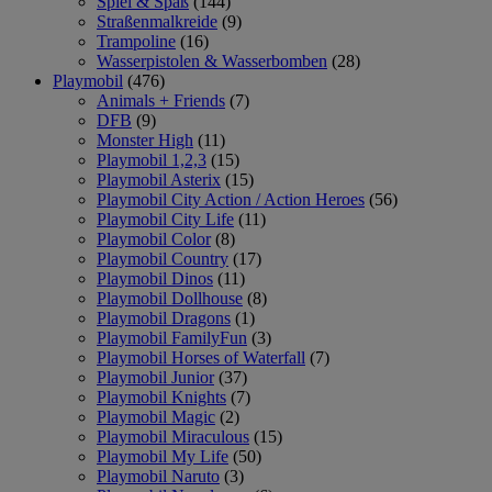
Spiel & Spaß
(144)
Straßenmalkreide
(9)
Trampoline
(16)
Wasserpistolen & Wasserbomben
(28)
Playmobil
(476)
Animals + Friends
(7)
DFB
(9)
Monster High
(11)
Playmobil 1,2,3
(15)
Playmobil Asterix
(15)
Playmobil City Action / Action Heroes
(56)
Playmobil City Life
(11)
Playmobil Color
(8)
Playmobil Country
(17)
Playmobil Dinos
(11)
Playmobil Dollhouse
(8)
Playmobil Dragons
(1)
Playmobil FamilyFun
(3)
Playmobil Horses of Waterfall
(7)
Playmobil Junior
(37)
Playmobil Knights
(7)
Playmobil Magic
(2)
Playmobil Miraculous
(15)
Playmobil My Life
(50)
Playmobil Naruto
(3)