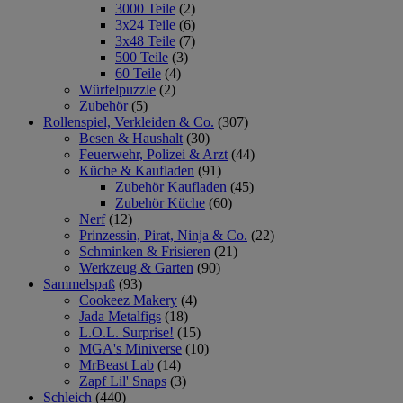
3000 Teile
(2)
3x24 Teile
(6)
3x48 Teile
(7)
500 Teile
(3)
60 Teile
(4)
Würfelpuzzle
(2)
Zubehör
(5)
Rollenspiel, Verkleiden & Co.
(307)
Besen & Haushalt
(30)
Feuerwehr, Polizei & Arzt
(44)
Küche & Kaufladen
(91)
Zubehör Kaufladen
(45)
Zubehör Küche
(60)
Nerf
(12)
Prinzessin, Pirat, Ninja & Co.
(22)
Schminken & Frisieren
(21)
Werkzeug & Garten
(90)
Sammelspaß
(93)
Cookeez Makery
(4)
Jada Metalfigs
(18)
L.O.L. Surprise!
(15)
MGA's Miniverse
(10)
MrBeast Lab
(14)
Zapf Lil' Snaps
(3)
Schleich
(440)