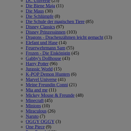
DC Universe
(25)
Die Biene Maja
(11)
Die Maus
(30)
Die Schlümpfe
(8)
Die Schule der magischen Tiere
(85)
Disney Classics
(97)
Disney Prinzessinnen
(103)
Dragons - Drachenzähmen leicht gemacht
(13)
Elefant und Hase
(14)
Feuerwehrmann Sam
(55)
Frozen - Die Eiskönigin
(45)
Gabby's Dollhouse
(43)
Harry Potter
(96)
Jurassic World
(15)
K-POP Demon Hunters
(6)
Marvel Universe
(41)
Meine Freundin Conni
(21)
Mia and me
(11)
Mickey Mouse & Freunde
(48)
Minecraft
(45)
Minions
(10)
Miraculous
(26)
Naruto
(7)
OGGY OGGY
(3)
One Piece
(9)