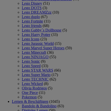
Lego Disney
(51)
Lego DOTS
(3)
Lego DREAMZzz
(10)
Lego duplo
(67)
Lego Fortnite
(11)
Lego friends
(68)
Lego Gabby´s Dollhouse
(5)
Lego Harry Potter
(33)
Lego Icons
(23)
Lego Jurassic World
(15)
Lego Marvel Super Heroes
(59)
Lego Minecraft
(36)
Lego NINJAGO
(55)
Lego Sonic
(9)
Lego Speed
(33)
Lego STAR WARS
(66)
Lego Super Mario
(17)
Lego TECHNIC
(62)
Lego Wicked
(8)
Olivia Rodrigos
(5)
One Piece
(11)
Pokemon
(5)
Lernen & Beschäftigen
(1045)
Bandolo & Bandolino
(63)
Digitales Lernen
(50)