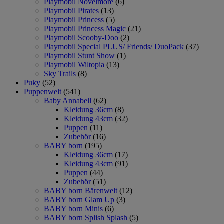
Playmobil Novelmore
(6)
Playmobil Pirates
(13)
Playmobil Princess
(5)
Playmobil Princess Magic
(21)
Playmobil Scooby-Doo
(2)
Playmobil Special PLUS/ Friends/ DuoPack
(37)
Playmobil Stunt Show
(1)
Playmobil Wiltopia
(13)
Sky Trails
(8)
Puky
(52)
Puppenwelt
(541)
Baby Annabell
(62)
Kleidung 36cm
(8)
Kleidung 43cm
(32)
Puppen
(11)
Zubehör
(16)
BABY born
(195)
Kleidung 36cm
(17)
Kleidung 43cm
(91)
Puppen
(44)
Zubehör
(51)
BABY born Bärenwelt
(12)
BABY born Glam Up
(3)
BABY born Minis
(6)
BABY born Splish Splash
(5)