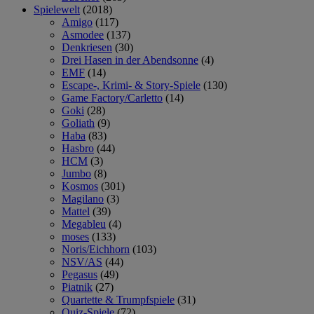
Spielewelt
(2018)
Amigo
(117)
Asmodee
(137)
Denkriesen
(30)
Drei Hasen in der Abendsonne
(4)
EMF
(14)
Escape-, Krimi- & Story-Spiele
(130)
Game Factory/Carletto
(14)
Goki
(28)
Goliath
(9)
Haba
(83)
Hasbro
(44)
HCM
(3)
Jumbo
(8)
Kosmos
(301)
Magilano
(3)
Mattel
(39)
Megableu
(4)
moses
(133)
Noris/Eichhorn
(103)
NSV/AS
(44)
Pegasus
(49)
Piatnik
(27)
Quartette & Trumpfspiele
(31)
Quiz-Spiele
(72)