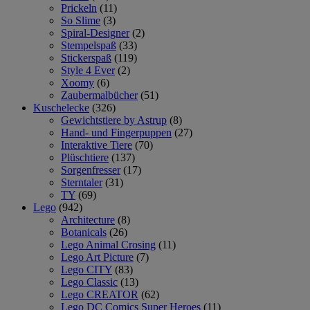
Prickeln
(11)
So Slime
(3)
Spiral-Designer
(2)
Stempelspaß
(33)
Stickerspaß
(119)
Style 4 Ever
(2)
Xoomy
(6)
Zaubermalbücher
(51)
Kuschelecke
(326)
Gewichtstiere by Astrup
(8)
Hand- und Fingerpuppen
(27)
Interaktive Tiere
(70)
Plüschtiere
(137)
Sorgenfresser
(17)
Sterntaler
(31)
TY
(69)
Lego
(942)
Architecture
(8)
Botanicals
(26)
Lego Animal Crosing
(11)
Lego Art Picture
(7)
Lego CITY
(83)
Lego Classic
(13)
Lego CREATOR
(62)
Lego DC Comics Super Heroes
(11)