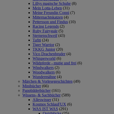
Lillys magische Schuhe
(8)
Mein Lotta-Leben
(31)
Meine Freundin Conni
(7)
Mitternachtskatzen
(4)
Pettersson und Findus
(10)
Racing Legends
(2)
Ruby Fairygale
(5)
Sternenschweif
(43)
Tafiti
(24)
Tiger Warrior
(2)
TKKG Junior
(20)
Vico Drachenbruder
(4)
Whisperworld
(6)
Wildpferde - mutig und frei
(6)
Windwalkers
(2)
Woodwalkers
(6)
Wundermähne
(4)
Märchen & Vorlesegeschichten
(49)
Minibücher
(66)
Pappbilderbücher
(161)
Wissens- & Sachbücher
(589)
Alleswisser
(31)
Kosmos SchlauFUX
(6)
WAS IST WAS
(291)
Quizblöcke
(25)