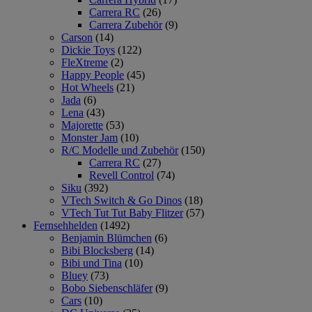
Carrera RC
(26)
Carrera Zubehör
(9)
Carson
(14)
Dickie Toys
(122)
FleXtreme
(2)
Happy People
(45)
Hot Wheels
(21)
Jada
(6)
Lena
(43)
Majorette
(53)
Monster Jam
(10)
R/C Modelle und Zubehör
(150)
Carrera RC
(27)
Revell Control
(74)
Siku
(392)
VTech Switch & Go Dinos
(18)
VTech Tut Tut Baby Flitzer
(57)
Fernsehhelden
(1492)
Benjamin Blümchen
(6)
Bibi Blocksberg
(14)
Bibi und Tina
(10)
Bluey
(73)
Bobo Siebenschläfer
(9)
Cars
(10)