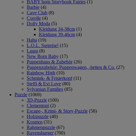
BABY born Storybook Fairies
(1)
Barbie
(4)
Cave Club
(8)
Corolle
(4)
Dolly Moda
(5)
Kleidung 34-38cm
(1)
Kleidung 39-46cm
(4)
Haba
(19)
L.O.L. Surprise!
(15)
Laura
(8)
New Born Baby
(17)
Puppenhaus & Zubehör
(26)
Puppenzubehör: Puppenwagen, -betten & Co.
(27)
Rainbow High
(10)
Schmink- & Frisierkopf
(11)
Steffi & Evi Love
(80)
Sylvanian Families
(85)
Puzzle
(1069)
3D-Puzzle
(100)
Clementoni
(2)
Escape-, Krimi- & Story-Puzzle
(58)
Holzpuzzle
(40)
Kosmos
(31)
Rahmenpuzzle
(67)
Ravensburger
(700)