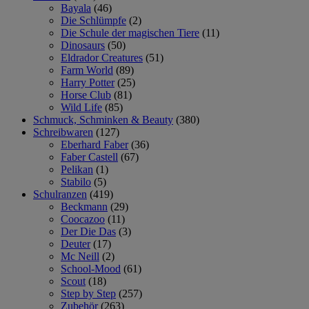
Bayala
(46)
Die Schlümpfe
(2)
Die Schule der magischen Tiere
(11)
Dinosaurs
(50)
Eldrador Creatures
(51)
Farm World
(89)
Harry Potter
(25)
Horse Club
(81)
Wild Life
(85)
Schmuck, Schminken & Beauty
(380)
Schreibwaren
(127)
Eberhard Faber
(36)
Faber Castell
(67)
Pelikan
(1)
Stabilo
(5)
Schulranzen
(419)
Beckmann
(29)
Coocazoo
(11)
Der Die Das
(3)
Deuter
(17)
Mc Neill
(2)
School-Mood
(61)
Scout
(18)
Step by Step
(257)
Zubehör
(263)