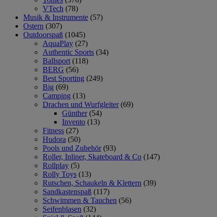
VTech
(78)
Musik & Instrumente
(57)
Ostern
(307)
Outdoorspaß
(1045)
AquaPlay
(27)
Authentic Sports
(34)
Ballsport
(118)
BERG
(56)
Best Sporting
(249)
Big
(69)
Camping
(13)
Drachen und Wurfgleiter
(69)
Günther
(54)
Invento
(13)
Fitness
(27)
Hudora
(50)
Pools und Zubehör
(93)
Roller, Inliner, Skateboard & Co
(147)
Rollplay
(5)
Rolly Toys
(13)
Rutschen, Schaukeln & Klettern
(39)
Sandkastenspaß
(117)
Schwimmen & Tauchen
(56)
Seifenblasen
(32)