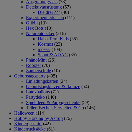
Ausgrabungssets
(38)
Detektivausrüstung
(57)
Die drei ???
(40)
Experimentierkästen
(111)
Glibbi
(13)
Hex Bots
(10)
Naturentdecker
(216)
Haba Terra Kids
(35)
Kosmos
(23)
moses.
(104)
Scout & ADAC
(35)
PhänoMint
(26)
Roboter
(70)
Zauberschule
(10)
Geburtstagsparty
(405)
Einladungskarten
(24)
Geburtstagskerzen & -kränze
(54)
Latexballons
(71)
Partydeko
(140)
Spielideen & Partygeschenke
(59)
Teller, Becher, Servietten & Co
(146)
Halloween
(114)
Hobby Horsing by Astrup
(26)
Kindergeschirr
(42)
Kinderrucksäcke
(61)