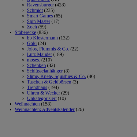
Ravensburger
(428)
Schmidt
(235)
Smart Games
(65)
Spin Master
(17)
Zoch
(59)
Stöberecke
(836)
bb Klostermann
(132)
Goki
(24)
Jojos, Flummis & Co.
(22)
Lutz Mauder
(189)
moses.
(210)
Schenken
(32)
Schlüsselanhänger
(8)
Slime, Knete, Squishies & Co.
(46)
Taschen & Geldbörsen
(3)
Trendhaus
(194)
Uhren & Wecker
(29)
Unkategorisiert
(10)
Weihnachten
(158)
Weihnachten: Adventskalender
(26)