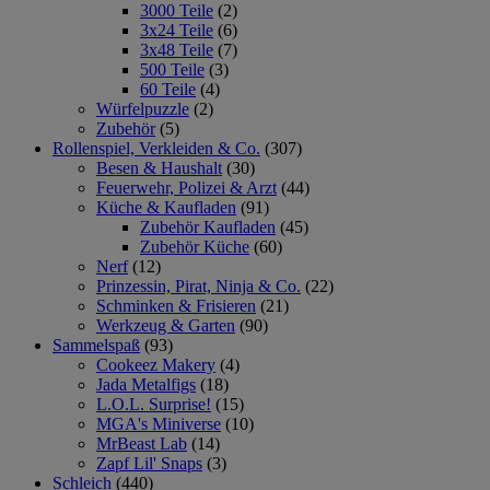
3000 Teile
(2)
3x24 Teile
(6)
3x48 Teile
(7)
500 Teile
(3)
60 Teile
(4)
Würfelpuzzle
(2)
Zubehör
(5)
Rollenspiel, Verkleiden & Co.
(307)
Besen & Haushalt
(30)
Feuerwehr, Polizei & Arzt
(44)
Küche & Kaufladen
(91)
Zubehör Kaufladen
(45)
Zubehör Küche
(60)
Nerf
(12)
Prinzessin, Pirat, Ninja & Co.
(22)
Schminken & Frisieren
(21)
Werkzeug & Garten
(90)
Sammelspaß
(93)
Cookeez Makery
(4)
Jada Metalfigs
(18)
L.O.L. Surprise!
(15)
MGA's Miniverse
(10)
MrBeast Lab
(14)
Zapf Lil' Snaps
(3)
Schleich
(440)