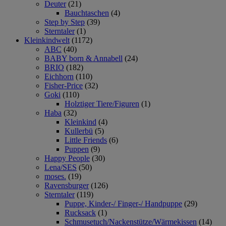
Deuter
(21)
Bauchtaschen
(4)
Step by Step
(39)
Sterntaler
(1)
Kleinkindwelt
(1172)
ABC
(40)
BABY born & Annabell
(24)
BRIO
(182)
Eichhorn
(110)
Fisher-Price
(32)
Goki
(110)
Holztiger Tiere/Figuren
(1)
Haba
(32)
Kleinkind
(4)
Kullerbü
(5)
Little Friends
(6)
Puppen
(9)
Happy People
(30)
Lena/SES
(50)
moses.
(19)
Ravensburger
(126)
Sterntaler
(119)
Puppe, Kinder-/ Finger-/ Handpuppe
(29)
Rucksack
(1)
Schmusetuch/Nackenstütze/Wärmekissen
(14)