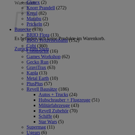
Glorex
(2)
Warenkorb
Knorr Prandell
(272)
Kreul
(82)
Marabu
(2)
Prickeln
(2)
Bauecke
(978)
BRIO Flora
(13)
Es befinden sich keine Produkte im Warenkorb.
BRIO Holzeisenbahn
(152)
Cobi
(360)
Zurück zum Shop
Constructor
(16)
Games Workshop
(62)
Gecko Run
(10)
GraviTrax
(63)
Kapla
(13)
Metal Earth
(10)
PlusPlus
(57)
Revell Bausätze
(186)
Autos + Trucks
(24)
Hubschrauber + Flugzeuge
(51)
Militärfahrzeuge
(43)
Revell Zubehör
(70)
Schiffe
(4)
Star Wars
(5)
Supermag
(11)
Ugears
(6)