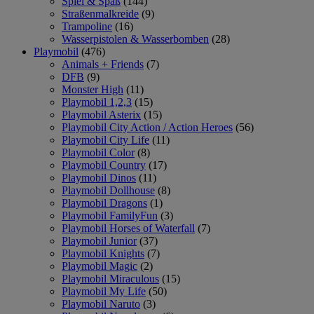
Spiel & Spaß
(144)
Straßenmalkreide
(9)
Trampoline
(16)
Wasserpistolen & Wasserbomben
(28)
Playmobil
(476)
Animals + Friends
(7)
DFB
(9)
Monster High
(11)
Playmobil 1,2,3
(15)
Playmobil Asterix
(15)
Playmobil City Action / Action Heroes
(56)
Playmobil City Life
(11)
Playmobil Color
(8)
Playmobil Country
(17)
Playmobil Dinos
(11)
Playmobil Dollhouse
(8)
Playmobil Dragons
(1)
Playmobil FamilyFun
(3)
Playmobil Horses of Waterfall
(7)
Playmobil Junior
(37)
Playmobil Knights
(7)
Playmobil Magic
(2)
Playmobil Miraculous
(15)
Playmobil My Life
(50)
Playmobil Naruto
(3)