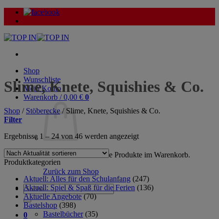
Zum
Inhalt
springen
Shop
Wunschliste
Slime, Knete, Squishies & Co.
Mein Konto
Warenkorb /
0,00
€
0
Shop
/
Stöberecke
/
Slime, Knete, Squishies & Co.
Filter
Nach
Ergebnisse 1 – 24 von 46 werden angezeigt
Aktualität
sortiert
Es befinden sich keine Produkte im Warenkorb.
Produktkategorien
Zurück zum Shop
Aktuell: Alles für den Schulanfang
(247)
Aktuell: Spiel & Spaß für die Ferien
(136)
Suche
Aktuelle Angebote
(70)
nach:
Bastelshop
(398)
Bastelbücher
(35)
0