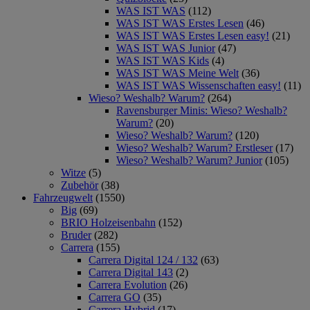
WAS IST WAS
(112)
WAS IST WAS Erstes Lesen
(46)
WAS IST WAS Erstes Lesen easy!
(21)
WAS IST WAS Junior
(47)
WAS IST WAS Kids
(4)
WAS IST WAS Meine Welt
(36)
WAS IST WAS Wissenschaften easy!
(11)
Wieso? Weshalb? Warum?
(264)
Ravensburger Minis: Wieso? Weshalb?
Warum?
(20)
Wieso? Weshalb? Warum?
(120)
Wieso? Weshalb? Warum? Erstleser
(17)
Wieso? Weshalb? Warum? Junior
(105)
Witze
(5)
Zubehör
(38)
Fahrzeugwelt
(1550)
Big
(69)
BRIO Holzeisenbahn
(152)
Bruder
(282)
Carrera
(155)
Carrera Digital 124 / 132
(63)
Carrera Digital 143
(2)
Carrera Evolution
(26)
Carrera GO
(35)
Carrera Hybrid
(17)