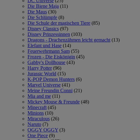
DC Universe
(25)
Die Biene Maja
(11)
Die Maus
(30)
Die Schlümpfe
(8)
Die Schule der magischen Tiere
(85)
Disney Classics
(97)
Disney Prinzessinnen
(103)
Dragons - Drachenzähmen leicht gemacht
(13)
Elefant und Hase
(14)
Feuerwehrmann Sam
(55)
Frozen - Die Eiskönigin
(45)
Gabby's Dollhouse
(43)
Harry Potter
(96)
Jurassic World
(15)
K-POP Demon Hunters
(6)
Marvel Universe
(41)
Meine Freundin Conni
(21)
Mia and me
(11)
Mickey Mouse & Freunde
(48)
Minecraft
(45)
Minions
(10)
Miraculous
(26)
Naruto
(7)
OGGY OGGY
(3)
One Piece
(9)