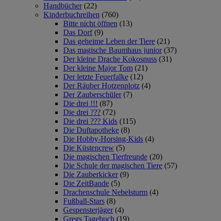
Handbücher
(22)
Kinderbuchreihen
(760)
Bitte nicht öffnen
(13)
Das Dorf
(9)
Das geheime Leben der Tiere
(21)
Das magische Baumhaus junior
(37)
Der kleine Drache Kokosnuss
(31)
Der kleine Major Tom
(21)
Der letzte Feuerfalke
(12)
Der Räuber Hotzenplotz
(4)
Der Zauberschüler
(7)
Die drei !!!
(87)
Die drei ???
(72)
Die drei ??? Kids
(115)
Die Duftapotheke
(8)
Die Hobby-Horsing-Kids
(4)
Die Küstencrew
(5)
Die magischen Tierfreunde
(20)
Die Schule der magischen Tiere
(57)
Die Zauberkicker
(9)
Die ZeitBande
(5)
Drachenschule Nebelsturm
(4)
Fußball-Stars
(8)
Gespensterjäger
(4)
Gregs Tagebuch
(19)