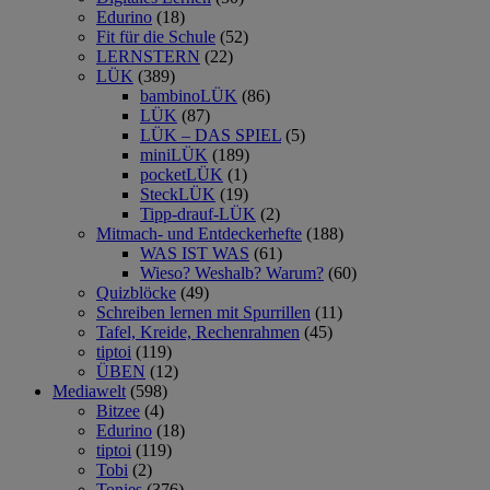
Edurino
(18)
Fit für die Schule
(52)
LERNSTERN
(22)
LÜK
(389)
bambinoLÜK
(86)
LÜK
(87)
LÜK – DAS SPIEL
(5)
miniLÜK
(189)
pocketLÜK
(1)
SteckLÜK
(19)
Tipp-drauf-LÜK
(2)
Mitmach- und Entdeckerhefte
(188)
WAS IST WAS
(61)
Wieso? Weshalb? Warum?
(60)
Quizblöcke
(49)
Schreiben lernen mit Spurrillen
(11)
Tafel, Kreide, Rechenrahmen
(45)
tiptoi
(119)
ÜBEN
(12)
Mediawelt
(598)
Bitzee
(4)
Edurino
(18)
tiptoi
(119)
Tobi
(2)
Tonies
(376)