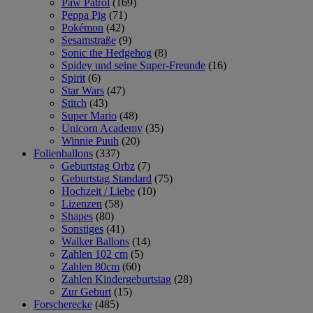
Paw Patrol
(169)
Peppa Pig
(71)
Pokémon
(42)
Sesamstraße
(9)
Sonic the Hedgehog
(8)
Spidey und seine Super-Freunde
(16)
Spirit
(6)
Star Wars
(47)
Stitch
(43)
Super Mario
(48)
Unicorn Academy
(35)
Winnie Puuh
(20)
Folienballons
(337)
Geburtstag Orbz
(7)
Geburtstag Standard
(75)
Hochzeit / Liebe
(10)
Lizenzen
(58)
Shapes
(80)
Sonstiges
(41)
Walker Ballons
(14)
Zahlen 102 cm
(5)
Zahlen 80cm
(60)
Zahlen Kindergeburtstag
(28)
Zur Geburt
(15)
Forscherecke
(485)