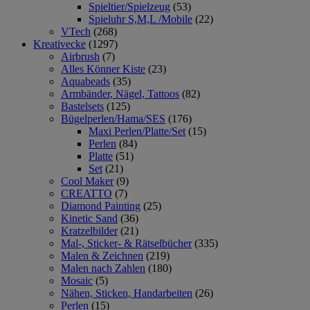
Spieltier/Spielzeug
(53)
Spieluhr S,M,L /Mobile
(22)
VTech
(268)
Kreativecke
(1297)
Airbrush
(7)
Alles Könner Kiste
(23)
Aquabeads
(35)
Armbänder, Nägel, Tattoos
(82)
Bastelsets
(125)
Bügelperlen/Hama/SES
(176)
Maxi Perlen/Platte/Set
(15)
Perlen
(84)
Platte
(51)
Set
(21)
Cool Maker
(9)
CREATTO
(7)
Diamond Painting
(25)
Kinetic Sand
(36)
Kratzelbilder
(21)
Mal-, Sticker- & Rätselbücher
(335)
Malen & Zeichnen
(219)
Malen nach Zahlen
(180)
Mosaic
(5)
Nähen, Sticken, Handarbeiten
(26)
Perlen
(15)