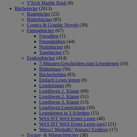
VTech Marble Rush
(8)
Bücherecke
(2013)
Badebücher
(22)
Bilderbücher
(85)
Comics & Graphic Novels
(30)
Eintragbücher
(67)
Fotoalben
(1)
Freundealben
(44)
Notizbücher
(8)
Tagebücher
(7)
Erstlesebücher
(414)
7-Minuten-Geschichten zum Lesenlernen
(10)
Bildermaus
(56)
Bücherhelden
(83)
Einfach Lesen lernen
(9)
Leselernstars
(9)
Leselöwen 1. Klasse
(69)
Leselöwen 2. Klasse
(51)
Leselöwen 3. Klasse
(13)
Leselöwen Lesetraining
(10)
Lesenlernen in 3 Schritten
(15)
WAS IST WAS Erstes Lesen
(46)
WAS IST WAS Erstes Lesen easy!
(21)
Wieso? Weshalb? Warum? Erstleser
(17)
Escape- & Mitmachbücher
(38)