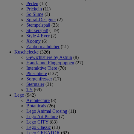
Perlen
(15)
Prickeln
(11)
So Slime
(3)
Spiral-Designer
(2)
Stempelspaß
(33)
Stickerspaß
(119)
Style 4 Ever
(2)
Xoomy
(6)
Zaubermalbücher
(51)
Kuschelecke
(326)
Gewichtstiere by Astrup
(8)
Hand- und Fingerpuppen
(27)
Interaktive Tiere
(70)
Plüschtiere
(137)
Sorgenfresser
(17)
Sterntaler
(31)
TY
(69)
Lego
(942)
Architecture
(8)
Botanicals
(26)
Lego Animal Crosing
(11)
Lego Art Picture
(7)
Lego CITY
(83)
Lego Classic
(13)
Lego CREATOR
(62)