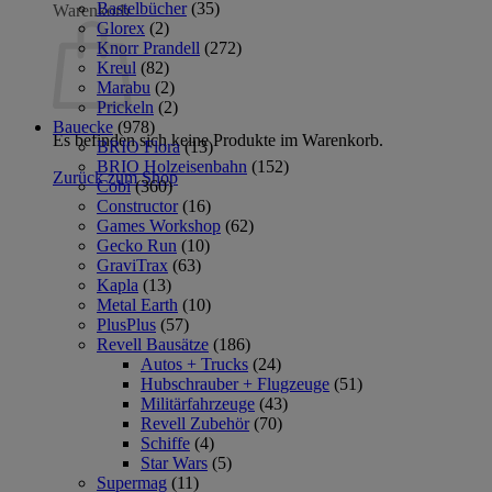
Bastelbücher
(35)
Warenkorb
Glorex
(2)
Knorr Prandell
(272)
Kreul
(82)
Marabu
(2)
Prickeln
(2)
Bauecke
(978)
Es befinden sich keine Produkte im Warenkorb.
BRIO Flora
(13)
BRIO Holzeisenbahn
(152)
Zurück zum Shop
Cobi
(360)
Constructor
(16)
Games Workshop
(62)
Gecko Run
(10)
GraviTrax
(63)
Kapla
(13)
Metal Earth
(10)
PlusPlus
(57)
Revell Bausätze
(186)
Autos + Trucks
(24)
Hubschrauber + Flugzeuge
(51)
Militärfahrzeuge
(43)
Revell Zubehör
(70)
Schiffe
(4)
Star Wars
(5)
Supermag
(11)