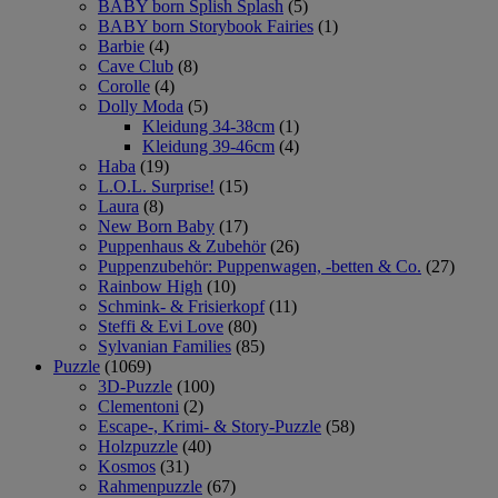
BABY born Splish Splash
(5)
BABY born Storybook Fairies
(1)
Barbie
(4)
Cave Club
(8)
Corolle
(4)
Dolly Moda
(5)
Kleidung 34-38cm
(1)
Kleidung 39-46cm
(4)
Haba
(19)
L.O.L. Surprise!
(15)
Laura
(8)
New Born Baby
(17)
Puppenhaus & Zubehör
(26)
Puppenzubehör: Puppenwagen, -betten & Co.
(27)
Rainbow High
(10)
Schmink- & Frisierkopf
(11)
Steffi & Evi Love
(80)
Sylvanian Families
(85)
Puzzle
(1069)
3D-Puzzle
(100)
Clementoni
(2)
Escape-, Krimi- & Story-Puzzle
(58)
Holzpuzzle
(40)
Kosmos
(31)
Rahmenpuzzle
(67)