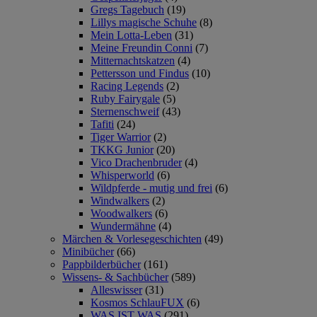
Gregs Tagebuch
(19)
Lillys magische Schuhe
(8)
Mein Lotta-Leben
(31)
Meine Freundin Conni
(7)
Mitternachtskatzen
(4)
Pettersson und Findus
(10)
Racing Legends
(2)
Ruby Fairygale
(5)
Sternenschweif
(43)
Tafiti
(24)
Tiger Warrior
(2)
TKKG Junior
(20)
Vico Drachenbruder
(4)
Whisperworld
(6)
Wildpferde - mutig und frei
(6)
Windwalkers
(2)
Woodwalkers
(6)
Wundermähne
(4)
Märchen & Vorlesegeschichten
(49)
Minibücher
(66)
Pappbilderbücher
(161)
Wissens- & Sachbücher
(589)
Alleswisser
(31)
Kosmos SchlauFUX
(6)
WAS IST WAS
(291)