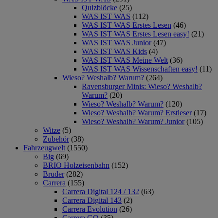
Quizblöcke
(25)
WAS IST WAS
(112)
WAS IST WAS Erstes Lesen
(46)
WAS IST WAS Erstes Lesen easy!
(21)
WAS IST WAS Junior
(47)
WAS IST WAS Kids
(4)
WAS IST WAS Meine Welt
(36)
WAS IST WAS Wissenschaften easy!
(11)
Wieso? Weshalb? Warum?
(264)
Ravensburger Minis: Wieso? Weshalb?
Warum?
(20)
Wieso? Weshalb? Warum?
(120)
Wieso? Weshalb? Warum? Erstleser
(17)
Wieso? Weshalb? Warum? Junior
(105)
Witze
(5)
Zubehör
(38)
Fahrzeugwelt
(1550)
Big
(69)
BRIO Holzeisenbahn
(152)
Bruder
(282)
Carrera
(155)
Carrera Digital 124 / 132
(63)
Carrera Digital 143
(2)
Carrera Evolution
(26)
Carrera GO
(35)