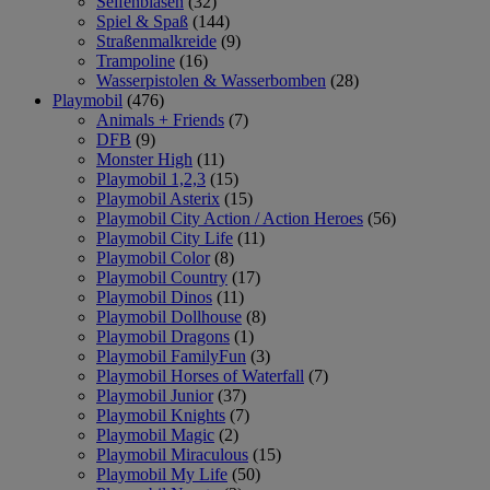
Seifenblasen
(32)
Spiel & Spaß
(144)
Straßenmalkreide
(9)
Trampoline
(16)
Wasserpistolen & Wasserbomben
(28)
Playmobil
(476)
Animals + Friends
(7)
DFB
(9)
Monster High
(11)
Playmobil 1,2,3
(15)
Playmobil Asterix
(15)
Playmobil City Action / Action Heroes
(56)
Playmobil City Life
(11)
Playmobil Color
(8)
Playmobil Country
(17)
Playmobil Dinos
(11)
Playmobil Dollhouse
(8)
Playmobil Dragons
(1)
Playmobil FamilyFun
(3)
Playmobil Horses of Waterfall
(7)
Playmobil Junior
(37)
Playmobil Knights
(7)
Playmobil Magic
(2)
Playmobil Miraculous
(15)
Playmobil My Life
(50)