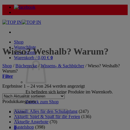
Zum
Inhalt
springen
Shop
Wunschliste
Wieso? Weshalb? Warum?
Mein Konto
Warenkorb /
0,00
€
0
Shop
/
Bücherecke
/
Wissens- & Sachbücher
/
Wieso? Weshalb?
Warum?
Filter
Nach
Ergebnisse 1 – 24 von 264 werden angezeigt
Aktualität
Es befinden sich keine Produkte im Warenkorb.
sortiert
Produktkategorien
Zurück zum Shop
Aktuell: Alles für den Schulanfang
(247)
Suche
Aktuell: Spiel & Spaß für die Ferien
(136)
nach:
Aktuelle Angebote
(70)
Bastelshop
(398)
0