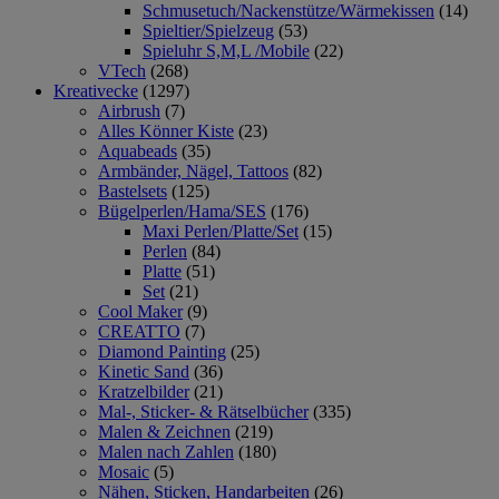
Schmusetuch/Nackenstütze/Wärmekissen
(14)
Spieltier/Spielzeug
(53)
Spieluhr S,M,L /Mobile
(22)
VTech
(268)
Kreativecke
(1297)
Airbrush
(7)
Alles Könner Kiste
(23)
Aquabeads
(35)
Armbänder, Nägel, Tattoos
(82)
Bastelsets
(125)
Bügelperlen/Hama/SES
(176)
Maxi Perlen/Platte/Set
(15)
Perlen
(84)
Platte
(51)
Set
(21)
Cool Maker
(9)
CREATTO
(7)
Diamond Painting
(25)
Kinetic Sand
(36)
Kratzelbilder
(21)
Mal-, Sticker- & Rätselbücher
(335)
Malen & Zeichnen
(219)
Malen nach Zahlen
(180)
Mosaic
(5)
Nähen, Sticken, Handarbeiten
(26)