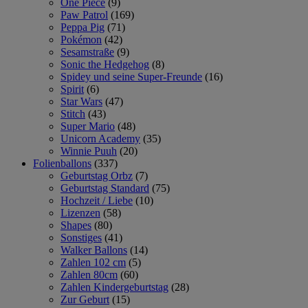
One Piece
(9)
Paw Patrol
(169)
Peppa Pig
(71)
Pokémon
(42)
Sesamstraße
(9)
Sonic the Hedgehog
(8)
Spidey und seine Super-Freunde
(16)
Spirit
(6)
Star Wars
(47)
Stitch
(43)
Super Mario
(48)
Unicorn Academy
(35)
Winnie Puuh
(20)
Folienballons
(337)
Geburtstag Orbz
(7)
Geburtstag Standard
(75)
Hochzeit / Liebe
(10)
Lizenzen
(58)
Shapes
(80)
Sonstiges
(41)
Walker Ballons
(14)
Zahlen 102 cm
(5)
Zahlen 80cm
(60)
Zahlen Kindergeburtstag
(28)
Zur Geburt
(15)