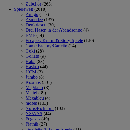
Zubehör
(263)
Spielewelt
(2018)
Amigo
(117)
Asmodee
(137)
Denkriesen
(30)
Drei Hasen in der Abendsonne
(4)
EMF
(14)
Escape-, Krimi- & Story-Spiele
(130)
Game Factory/Carletto
(14)
Goki
(28)
Goliath
(9)
Haba
(83)
Hasbro
(44)
HCM
(3)
Jumbo
(8)
Kosmos
(301)
Magilano
(3)
Mattel
(39)
Megableu
(4)
moses
(133)
Noris/Eichhorn
(103)
NSV/AS
(44)
Pegasus
(49)
Piatnik
(27)
Quartette & Trumpfspiele
(31)