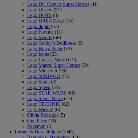
Lego DC Comics Super Heroes
(11)
Lego Disney
(51)
Lego DOTS
(3)
Lego DREAMZzz
(10)
Lego duplo
(67)
Lego Fortnite
(11)
Lego friends
(68)
Lego Gabby´s Dollhouse
(5)
Lego Harry Potter
(33)
Lego Icons
(23)
Lego Jurassic World
(15)
Lego Marvel Super Heroes
(59)
Lego Minecraft
(36)
Lego NINJAGO
(55)
Lego Sonic
(9)
Lego Speed
(33)
Lego STAR WARS
(66)
Lego Super Mario
(17)
Lego TECHNIC
(62)
Lego Wicked
(8)
Olivia Rodrigos
(5)
One Piece
(11)
Pokemon
(5)
Lernen & Beschäftigen
(1045)
Bandolo & Bandolino
(63)