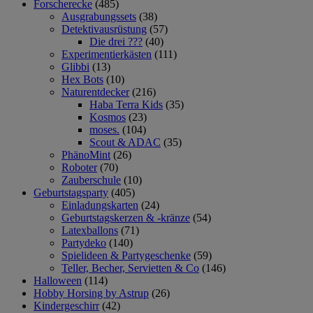
Forscherecke
(485)
Ausgrabungssets
(38)
Detektivausrüstung
(57)
Die drei ???
(40)
Experimentierkästen
(111)
Glibbi
(13)
Hex Bots
(10)
Naturentdecker
(216)
Haba Terra Kids
(35)
Kosmos
(23)
moses.
(104)
Scout & ADAC
(35)
PhänoMint
(26)
Roboter
(70)
Zauberschule
(10)
Geburtstagsparty
(405)
Einladungskarten
(24)
Geburtstagskerzen & -kränze
(54)
Latexballons
(71)
Partydeko
(140)
Spielideen & Partygeschenke
(59)
Teller, Becher, Servietten & Co
(146)
Halloween
(114)
Hobby Horsing by Astrup
(26)
Kindergeschirr
(42)