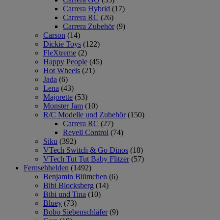
Carrera Hybrid
(17)
Carrera RC
(26)
Carrera Zubehör
(9)
Carson
(14)
Dickie Toys
(122)
FleXtreme
(2)
Happy People
(45)
Hot Wheels
(21)
Jada
(6)
Lena
(43)
Majorette
(53)
Monster Jam
(10)
R/C Modelle und Zubehör
(150)
Carrera RC
(27)
Revell Control
(74)
Siku
(392)
VTech Switch & Go Dinos
(18)
VTech Tut Tut Baby Flitzer
(57)
Fernsehhelden
(1492)
Benjamin Blümchen
(6)
Bibi Blocksberg
(14)
Bibi und Tina
(10)
Bluey
(73)
Bobo Siebenschläfer
(9)