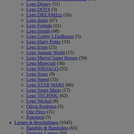
Lego Disney
(51)
Lego DOTS
(3)
Lego DREAMZzz
(10)
Lego duplo
(67)
Lego Fortnite
(11)
Lego friends
(68)
Lego Gabby´s Dollhouse
(5)
Lego Harry Potter
(33)
Lego Icons
(23)
Lego Jurassic World
(15)
Lego Marvel Super Heroes
(59)
Lego Minecraft
(36)
Lego NINJAGO
(55)
Lego Sonic
(9)
Lego Speed
(33)
Lego STAR WARS
(66)
Lego Super Mario
(17)
Lego TECHNIC
(62)
Lego Wicked
(8)
Olivia Rodrigos
(5)
One Piece
(11)
Pokemon
(5)
Lernen & Beschäftigen
(1045)
Bandolo & Bandolino
(63)
Digitales Lernen
(50)