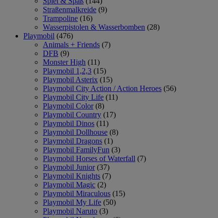
Spiel & Spaß
(144)
Straßenmalkreide
(9)
Trampoline
(16)
Wasserpistolen & Wasserbomben
(28)
Playmobil
(476)
Animals + Friends
(7)
DFB
(9)
Monster High
(11)
Playmobil 1,2,3
(15)
Playmobil Asterix
(15)
Playmobil City Action / Action Heroes
(56)
Playmobil City Life
(11)
Playmobil Color
(8)
Playmobil Country
(17)
Playmobil Dinos
(11)
Playmobil Dollhouse
(8)
Playmobil Dragons
(1)
Playmobil FamilyFun
(3)
Playmobil Horses of Waterfall
(7)
Playmobil Junior
(37)
Playmobil Knights
(7)
Playmobil Magic
(2)
Playmobil Miraculous
(15)
Playmobil My Life
(50)
Playmobil Naruto
(3)