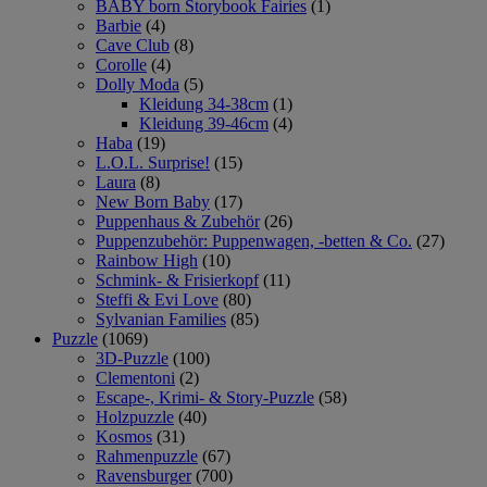
BABY born Storybook Fairies
(1)
Barbie
(4)
Cave Club
(8)
Corolle
(4)
Dolly Moda
(5)
Kleidung 34-38cm
(1)
Kleidung 39-46cm
(4)
Haba
(19)
L.O.L. Surprise!
(15)
Laura
(8)
New Born Baby
(17)
Puppenhaus & Zubehör
(26)
Puppenzubehör: Puppenwagen, -betten & Co.
(27)
Rainbow High
(10)
Schmink- & Frisierkopf
(11)
Steffi & Evi Love
(80)
Sylvanian Families
(85)
Puzzle
(1069)
3D-Puzzle
(100)
Clementoni
(2)
Escape-, Krimi- & Story-Puzzle
(58)
Holzpuzzle
(40)
Kosmos
(31)
Rahmenpuzzle
(67)
Ravensburger
(700)