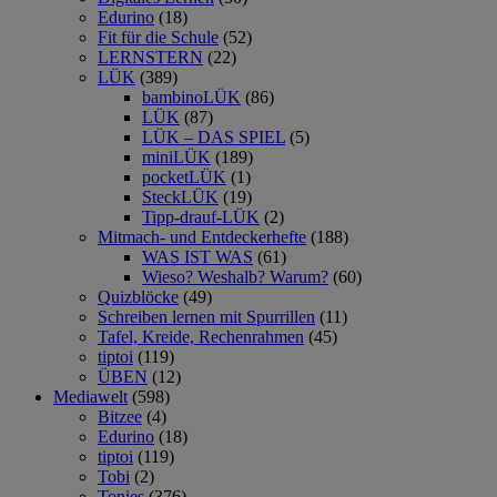
Edurino
(18)
Fit für die Schule
(52)
LERNSTERN
(22)
LÜK
(389)
bambinoLÜK
(86)
LÜK
(87)
LÜK – DAS SPIEL
(5)
miniLÜK
(189)
pocketLÜK
(1)
SteckLÜK
(19)
Tipp-drauf-LÜK
(2)
Mitmach- und Entdeckerhefte
(188)
WAS IST WAS
(61)
Wieso? Weshalb? Warum?
(60)
Quizblöcke
(49)
Schreiben lernen mit Spurrillen
(11)
Tafel, Kreide, Rechenrahmen
(45)
tiptoi
(119)
ÜBEN
(12)
Mediawelt
(598)
Bitzee
(4)
Edurino
(18)
tiptoi
(119)
Tobi
(2)
Tonies
(376)