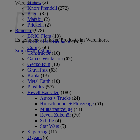
Glorex
(2)
Warenkorb
Knorr Prandell
(272)
Kreul
(82)
Marabu
(2)
Prickeln
(2)
Bauecke
(978)
BRIO Flora
(13)
Es befinden sich keine Produkte im Warenkorb.
BRIO Holzeisenbahn
(152)
Cobi
(360)
Zurück zum Shop
Constructor
(16)
Games Workshop
(62)
Gecko Run
(10)
GraviTrax
(63)
Kapla
(13)
Metal Earth
(10)
PlusPlus
(57)
Revell Bausätze
(186)
Autos + Trucks
(24)
Hubschrauber + Flugzeuge
(51)
Militärfahrzeuge
(43)
Revell Zubehör
(70)
Schiffe
(4)
Star Wars
(5)
Supermag
(11)
Ugears
(6)