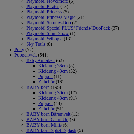
Playmobil Novelmore
(6)
Playmobil Pirates
(13)
Playmobil Princess
(5)
Playmobil Princess Magic
(21)
Playmobil Scooby-Doo
(2)
Playmobil Special PLUS/ Friends/ DuoPack
(37)
Playmobil Stunt Show
(1)
Playmobil Wiltopia
(13)
Sky Trails
(8)
Puky
(52)
Puppenwelt
(541)
Baby Annabell
(62)
Kleidung 36cm
(8)
Kleidung 43cm
(32)
Puppen
(11)
Zubehör
(16)
BABY born
(195)
Kleidung 36cm
(17)
Kleidung 43cm
(91)
Puppen
(44)
Zubehör
(51)
BABY born Bärenwelt
(12)
BABY born Glam Up
(3)
BABY born Minis
(6)
BABY born Splish Splash
(5)