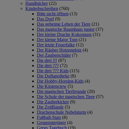
Handbücher
(22)
Kinderbuchreihen
(760)
Bitte nicht öffnen
(13)
Das Dorf
(9)
Das geheime Leben der Tiere
(21)
Das magische Baumhaus junior
(37)
Der kleine Drache Kokosnuss
(31)
Der kleine Major Tom
(21)
Der letzte Feuerfalke
(12)
Der Räuber Hotzenplotz
(4)
Der Zauberschüler
(7)
Die drei !!!
(87)
Die drei ???
(72)
Die drei ??? Kids
(115)
Die Duftapotheke
(8)
Die Hobby-Horsing-Kids
(4)
Die Küstencrew
(5)
Die magischen Tierfreunde
(20)
Die Schule der magischen Tiere
(57)
Die Zauberkicker
(9)
Die ZeitBande
(5)
Drachenschule Nebelsturm
(4)
Fußball-Stars
(8)
Gespensterjäger
(4)
Gregs Tagebuch
(19)