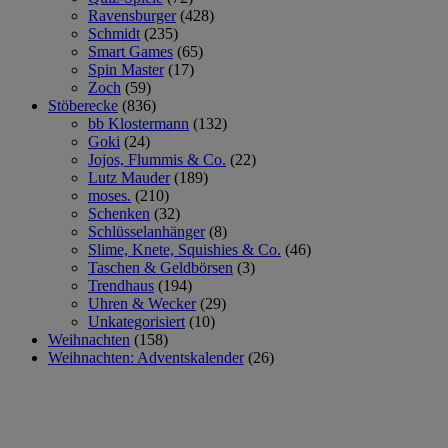
Ravensburger
(428)
Schmidt
(235)
Smart Games
(65)
Spin Master
(17)
Zoch
(59)
Stöberecke
(836)
bb Klostermann
(132)
Goki
(24)
Jojos, Flummis & Co.
(22)
Lutz Mauder
(189)
moses.
(210)
Schenken
(32)
Schlüsselanhänger
(8)
Slime, Knete, Squishies & Co.
(46)
Taschen & Geldbörsen
(3)
Trendhaus
(194)
Uhren & Wecker
(29)
Unkategorisiert
(10)
Weihnachten
(158)
Weihnachten: Adventskalender
(26)