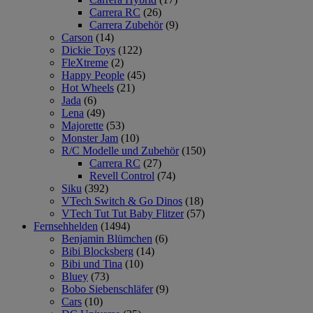
Carrera RC
(26)
Carrera Zubehör
(9)
Carson
(14)
Dickie Toys
(122)
FleXtreme
(2)
Happy People
(45)
Hot Wheels
(21)
Jada
(6)
Lena
(49)
Majorette
(53)
Monster Jam
(10)
R/C Modelle und Zubehör
(150)
Carrera RC
(27)
Revell Control
(74)
Siku
(392)
VTech Switch & Go Dinos
(18)
VTech Tut Tut Baby Flitzer
(57)
Fernsehhelden
(1494)
Benjamin Blümchen
(6)
Bibi Blocksberg
(14)
Bibi und Tina
(10)
Bluey
(73)
Bobo Siebenschläfer
(9)
Cars
(10)