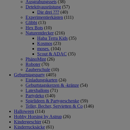
Ausgrabungssets
(38)
Detektivausrüstung
(57)
Die drei ???
(40)
Experimentierkästen
(111)
Glibbi
(13)
Hex Bots
(10)
Naturentdecker
(216)
Haba Terra Kids
(35)
Kosmos
(23)
moses.
(104)
Scout & ADAC
(35)
PhänoMint
(26)
Roboter
(70)
Zauberschule
(10)
Geburtstagsparty
(405)
Einladungskarten
(24)
Geburtstagskerzen & -kränze
(54)
Latexballons
(71)
Partydeko
(140)
Spielideen & Partygeschenke
(59)
Teller, Becher, Servietten & Co
(146)
Halloween
(114)
Hobby Horsing by Astrup
(26)
Kindergeschirr
(42)
Kinderrucksäcke
(61)