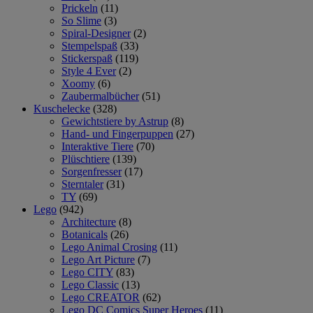
Prickeln
(11)
So Slime
(3)
Spiral-Designer
(2)
Stempelspaß
(33)
Stickerspaß
(119)
Style 4 Ever
(2)
Xoomy
(6)
Zaubermalbücher
(51)
Kuschelecke
(328)
Gewichtstiere by Astrup
(8)
Hand- und Fingerpuppen
(27)
Interaktive Tiere
(70)
Plüschtiere
(139)
Sorgenfresser
(17)
Sterntaler
(31)
TY
(69)
Lego
(942)
Architecture
(8)
Botanicals
(26)
Lego Animal Crosing
(11)
Lego Art Picture
(7)
Lego CITY
(83)
Lego Classic
(13)
Lego CREATOR
(62)
Lego DC Comics Super Heroes
(11)