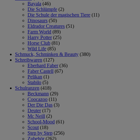
Bayala
(46)
Die Schlümpfe
(2)
Die Schule der magischen Tiere
(11)
Dinosaurs
(50)
Eldrador Creatures
(51)
Farm World
(89)
Harry Potter
(25)
Horse Club
(81)
Wild Life
(85)
Schmuck, Schminken & Beauty
(380)
Schreibwaren
(127)
Eberhard Faber
(36)
Faber Castell
(67)
Pelikan
(1)
Stabilo
(5)
Schulranzen
(418)
Beckmann
(29)
Coocazoo
(11)
Der Die Das
(3)
Deuter
(17)
Mc Neill
(2)
School-Mood
(61)
Scout
(18)
Step by Step
(256)
Zubehör
(262)