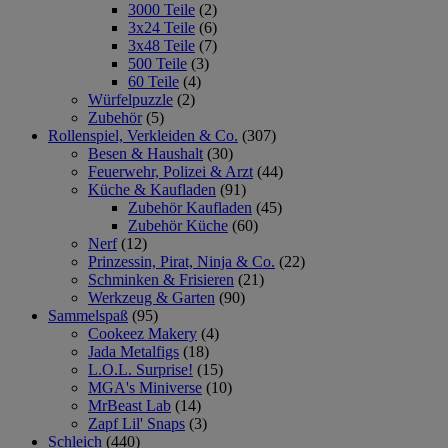
3000 Teile
(2)
3x24 Teile
(6)
3x48 Teile
(7)
500 Teile
(3)
60 Teile
(4)
Würfelpuzzle
(2)
Zubehör
(5)
Rollenspiel, Verkleiden & Co.
(307)
Besen & Haushalt
(30)
Feuerwehr, Polizei & Arzt
(44)
Küche & Kaufladen
(91)
Zubehör Kaufladen
(45)
Zubehör Küche
(60)
Nerf
(12)
Prinzessin, Pirat, Ninja & Co.
(22)
Schminken & Frisieren
(21)
Werkzeug & Garten
(90)
Sammelspaß
(95)
Cookeez Makery
(4)
Jada Metalfigs
(18)
L.O.L. Surprise!
(15)
MGA's Miniverse
(10)
MrBeast Lab
(14)
Zapf Lil' Snaps
(3)
Schleich
(440)