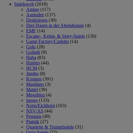
Spielewelt
(2018)
Amigo
(117)
Asmodee
(137)
Denkriesen
(30)
Drei Hasen in der Abendsonne
(4)
EMF
(14)
Escape-, Krimi- & Story-Spiele
(130)
Game Factory/Carletto
(14)
Goki
(28)
Goliath
(9)
Haba
(83)
Hasbro
(44)
HCM
(3)
Jumbo
(8)
Kosmos
(301)
Magilano
(3)
Mattel
(39)
Megableu
(4)
moses
(133)
Noris/Eichhorn
(103)
NSV/AS
(44)
Pegasus
(49)
Piatnik
(27)
Quartette & Trumpfspiele
(31)
Quiz-Spiele
(72)