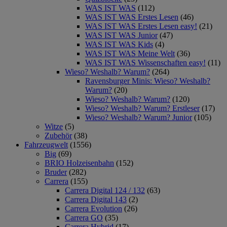
WAS IST WAS
(112)
WAS IST WAS Erstes Lesen
(46)
WAS IST WAS Erstes Lesen easy!
(21)
WAS IST WAS Junior
(47)
WAS IST WAS Kids
(4)
WAS IST WAS Meine Welt
(36)
WAS IST WAS Wissenschaften easy!
(11)
Wieso? Weshalb? Warum?
(264)
Ravensburger Minis: Wieso? Weshalb?
Warum?
(20)
Wieso? Weshalb? Warum?
(120)
Wieso? Weshalb? Warum? Erstleser
(17)
Wieso? Weshalb? Warum? Junior
(105)
Witze
(5)
Zubehör
(38)
Fahrzeugwelt
(1556)
Big
(69)
BRIO Holzeisenbahn
(152)
Bruder
(282)
Carrera
(155)
Carrera Digital 124 / 132
(63)
Carrera Digital 143
(2)
Carrera Evolution
(26)
Carrera GO
(35)
Carrera Hybrid
(17)