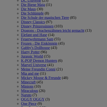
DC Universe
(25)
Die Biene Maja
(11)
Die Maus
(30)
Die Schlümpfe
(8)
Die Schule der magischen Tiere
(85)
Disney Classics
(97)
Disney Prinzessinnen
(103)
Dragons - Drachenzähmen leicht gemacht
(13)
Elefant und Hase
(14)
Feuerwehrmann Sam
(55)
Frozen - Die Eiskönigin
(45)
Gabby's Dollhouse
(43)
Harry Potter
(96)
Jurassic World
(15)
K-POP Demon Hunters
(6)
Marvel Universe
(41)
Meine Freundin Conni
(21)
Mia and me
(11)
Mickey Mouse & Freunde
(48)
Minecraft
(45)
Minions
(10)
Miraculous
(26)
Naruto
(7)
OGGY OGGY
(3)
One Piece
(9)