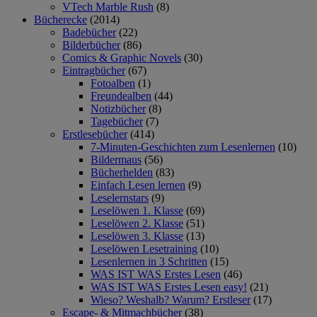
VTech Marble Rush
(8)
Bücherecke
(2014)
Badebücher
(22)
Bilderbücher
(86)
Comics & Graphic Novels
(30)
Eintragbücher
(67)
Fotoalben
(1)
Freundealben
(44)
Notizbücher
(8)
Tagebücher
(7)
Erstlesebücher
(414)
7-Minuten-Geschichten zum Lesenlernen
(10)
Bildermaus
(56)
Bücherhelden
(83)
Einfach Lesen lernen
(9)
Leselernstars
(9)
Leselöwen 1. Klasse
(69)
Leselöwen 2. Klasse
(51)
Leselöwen 3. Klasse
(13)
Leselöwen Lesetraining
(10)
Lesenlernen in 3 Schritten
(15)
WAS IST WAS Erstes Lesen
(46)
WAS IST WAS Erstes Lesen easy!
(21)
Wieso? Weshalb? Warum? Erstleser
(17)
Escape- & Mitmachbücher
(38)