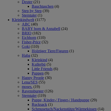
Deuter
(21)
Bauchtaschen
(4)
Step by Step
(39)
Sterntaler
(1)
Kleinkindwelt
(1177)
ABC
(40)
BABY born & Annabell
(24)
BRIO
(182)
Eichhorn
(110)
Fisher-Price
(32)
Goki
(110)
Holztiger Tiere/Figuren
(1)
Haba
(32)
Kleinkind
(4)
Kullerbü
(5)
Little Friends
(6)
Puppen
(9)
Happy People
(30)
Lena/SES
(55)
moses.
(19)
Ravensburger
(126)
Sterntaler
(119)
Puppe, Kinder-/ Finger-/ Handpuppe
(29)
Rucksack
(1)
Schmusetuch/Nackenstütze/Wärmekissen
(14)