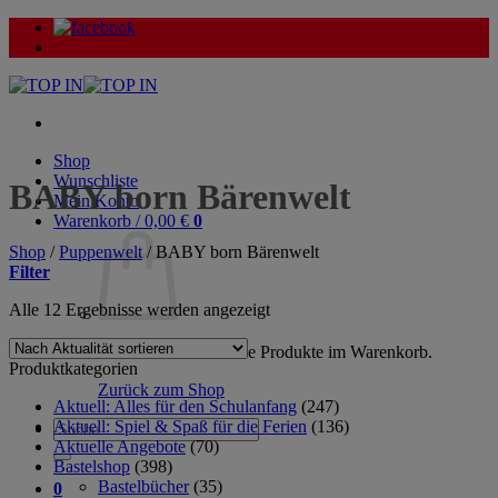
Zum
Inhalt
springen
Shop
Wunschliste
BABY born Bärenwelt
Mein Konto
Warenkorb /
0,00
€
0
Shop
/
Puppenwelt
/
BABY born Bärenwelt
Filter
Nach
Alle 12 Ergebnisse werden angezeigt
Aktualität
sortiert
Es befinden sich keine Produkte im Warenkorb.
Produktkategorien
Zurück zum Shop
Aktuell: Alles für den Schulanfang
(247)
Aktuell: Spiel & Spaß für die Ferien
(136)
Suche
Aktuelle Angebote
(70)
nach:
Bastelshop
(398)
Bastelbücher
(35)
0