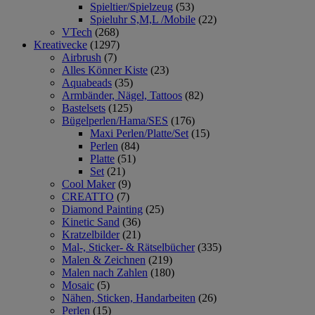
Spieltier/Spielzeug
(53)
Spieluhr S,M,L /Mobile
(22)
VTech
(268)
Kreativecke
(1297)
Airbrush
(7)
Alles Könner Kiste
(23)
Aquabeads
(35)
Armbänder, Nägel, Tattoos
(82)
Bastelsets
(125)
Bügelperlen/Hama/SES
(176)
Maxi Perlen/Platte/Set
(15)
Perlen
(84)
Platte
(51)
Set
(21)
Cool Maker
(9)
CREATTO
(7)
Diamond Painting
(25)
Kinetic Sand
(36)
Kratzelbilder
(21)
Mal-, Sticker- & Rätselbücher
(335)
Malen & Zeichnen
(219)
Malen nach Zahlen
(180)
Mosaic
(5)
Nähen, Sticken, Handarbeiten
(26)
Perlen
(15)