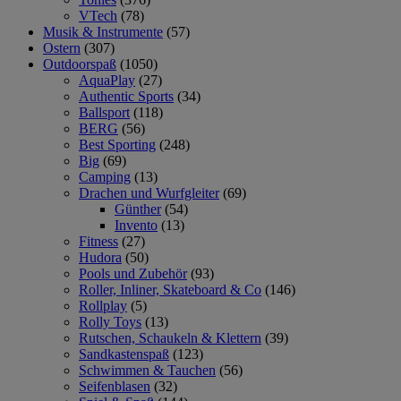
VTech
(78)
Musik & Instrumente
(57)
Ostern
(307)
Outdoorspaß
(1050)
AquaPlay
(27)
Authentic Sports
(34)
Ballsport
(118)
BERG
(56)
Best Sporting
(248)
Big
(69)
Camping
(13)
Drachen und Wurfgleiter
(69)
Günther
(54)
Invento
(13)
Fitness
(27)
Hudora
(50)
Pools und Zubehör
(93)
Roller, Inliner, Skateboard & Co
(146)
Rollplay
(5)
Rolly Toys
(13)
Rutschen, Schaukeln & Klettern
(39)
Sandkastenspaß
(123)
Schwimmen & Tauchen
(56)
Seifenblasen
(32)