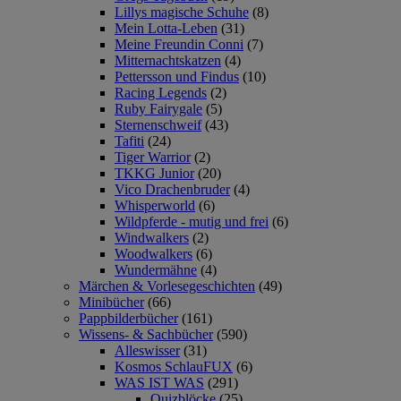
Lillys magische Schuhe
(8)
Mein Lotta-Leben
(31)
Meine Freundin Conni
(7)
Mitternachtskatzen
(4)
Pettersson und Findus
(10)
Racing Legends
(2)
Ruby Fairygale
(5)
Sternenschweif
(43)
Tafiti
(24)
Tiger Warrior
(2)
TKKG Junior
(20)
Vico Drachenbruder
(4)
Whisperworld
(6)
Wildpferde - mutig und frei
(6)
Windwalkers
(2)
Woodwalkers
(6)
Wundermähne
(4)
Märchen & Vorlesegeschichten
(49)
Minibücher
(66)
Pappbilderbücher
(161)
Wissens- & Sachbücher
(590)
Alleswisser
(31)
Kosmos SchlauFUX
(6)
WAS IST WAS
(291)
Quizblöcke
(25)