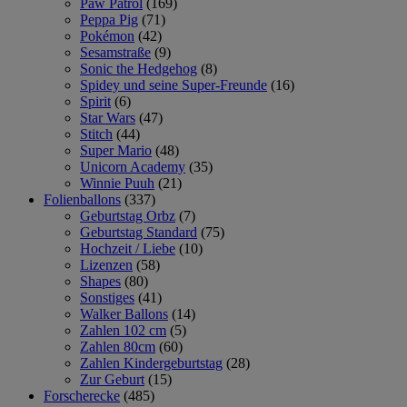
Paw Patrol
(169)
Peppa Pig
(71)
Pokémon
(42)
Sesamstraße
(9)
Sonic the Hedgehog
(8)
Spidey und seine Super-Freunde
(16)
Spirit
(6)
Star Wars
(47)
Stitch
(44)
Super Mario
(48)
Unicorn Academy
(35)
Winnie Puuh
(21)
Folienballons
(337)
Geburtstag Orbz
(7)
Geburtstag Standard
(75)
Hochzeit / Liebe
(10)
Lizenzen
(58)
Shapes
(80)
Sonstiges
(41)
Walker Ballons
(14)
Zahlen 102 cm
(5)
Zahlen 80cm
(60)
Zahlen Kindergeburtstag
(28)
Zur Geburt
(15)
Forscherecke
(485)