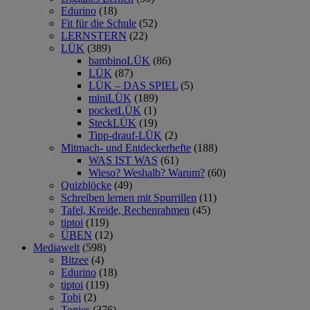
Edurino
(18)
Fit für die Schule
(52)
LERNSTERN
(22)
LÜK
(389)
bambinoLÜK
(86)
LÜK
(87)
LÜK – DAS SPIEL
(5)
miniLÜK
(189)
pocketLÜK
(1)
SteckLÜK
(19)
Tipp-drauf-LÜK
(2)
Mitmach- und Entdeckerhefte
(188)
WAS IST WAS
(61)
Wieso? Weshalb? Warum?
(60)
Quizblöcke
(49)
Schreiben lernen mit Spurrillen
(11)
Tafel, Kreide, Rechenrahmen
(45)
tiptoi
(119)
ÜBEN
(12)
Mediawelt
(598)
Bitzee
(4)
Edurino
(18)
tiptoi
(119)
Tobi
(2)
Tonies
(376)