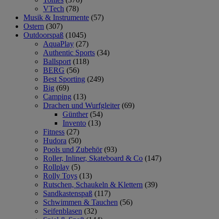
VTech
(78)
Musik & Instrumente
(57)
Ostern
(307)
Outdoorspaß
(1045)
AquaPlay
(27)
Authentic Sports
(34)
Ballsport
(118)
BERG
(56)
Best Sporting
(249)
Big
(69)
Camping
(13)
Drachen und Wurfgleiter
(69)
Günther
(54)
Invento
(13)
Fitness
(27)
Hudora
(50)
Pools und Zubehör
(93)
Roller, Inliner, Skateboard & Co
(147)
Rollplay
(5)
Rolly Toys
(13)
Rutschen, Schaukeln & Klettern
(39)
Sandkastenspaß
(117)
Schwimmen & Tauchen
(56)
Seifenblasen
(32)