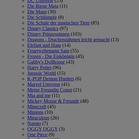
DC Universe
(25)
Die Biene Maja
(11)
Die Maus
(30)
Die Schlümpfe
(8)
Die Schule der magischen Tiere
(85)
Disney Classics
(97)
Disney Prinzessinnen
(103)
Dragons - Drachenzähmen leicht gemacht
(13)
Elefant und Hase
(14)
Feuerwehrmann Sam
(55)
Frozen - Die Eiskönigin
(45)
Gabby's Dollhouse
(43)
Harry Potter
(96)
Jurassic World
(15)
K-POP Demon Hunters
(6)
Marvel Universe
(41)
Meine Freundin Conni
(21)
Mia and me
(11)
Mickey Mouse & Freunde
(48)
Minecraft
(45)
Minions
(10)
Miraculous
(26)
Naruto
(7)
OGGY OGGY
(3)
One Piece
(9)