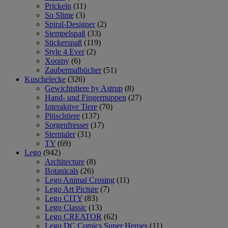
Prickeln
(11)
So Slime
(3)
Spiral-Designer
(2)
Stempelspaß
(33)
Stickerspaß
(119)
Style 4 Ever
(2)
Xoomy
(6)
Zaubermalbücher
(51)
Kuschelecke
(326)
Gewichtstiere by Astrup
(8)
Hand- und Fingerpuppen
(27)
Interaktive Tiere
(70)
Plüschtiere
(137)
Sorgenfresser
(17)
Sterntaler
(31)
TY
(69)
Lego
(942)
Architecture
(8)
Botanicals
(26)
Lego Animal Crosing
(11)
Lego Art Picture
(7)
Lego CITY
(83)
Lego Classic
(13)
Lego CREATOR
(62)
Lego DC Comics Super Heroes
(11)