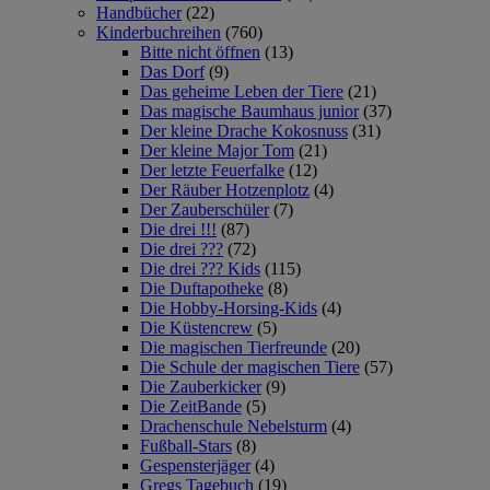
Handbücher
(22)
Kinderbuchreihen
(760)
Bitte nicht öffnen
(13)
Das Dorf
(9)
Das geheime Leben der Tiere
(21)
Das magische Baumhaus junior
(37)
Der kleine Drache Kokosnuss
(31)
Der kleine Major Tom
(21)
Der letzte Feuerfalke
(12)
Der Räuber Hotzenplotz
(4)
Der Zauberschüler
(7)
Die drei !!!
(87)
Die drei ???
(72)
Die drei ??? Kids
(115)
Die Duftapotheke
(8)
Die Hobby-Horsing-Kids
(4)
Die Küstencrew
(5)
Die magischen Tierfreunde
(20)
Die Schule der magischen Tiere
(57)
Die Zauberkicker
(9)
Die ZeitBande
(5)
Drachenschule Nebelsturm
(4)
Fußball-Stars
(8)
Gespensterjäger
(4)
Gregs Tagebuch
(19)