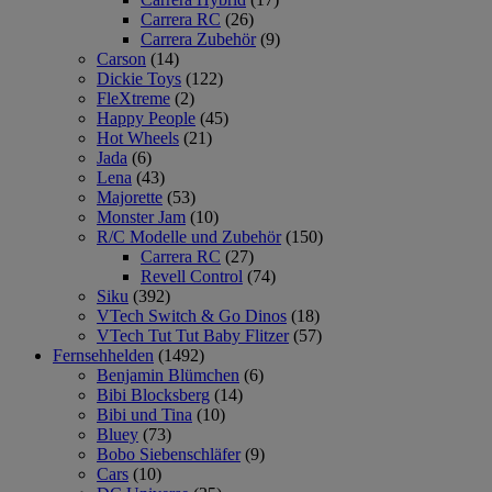
Carrera RC
(26)
Carrera Zubehör
(9)
Carson
(14)
Dickie Toys
(122)
FleXtreme
(2)
Happy People
(45)
Hot Wheels
(21)
Jada
(6)
Lena
(43)
Majorette
(53)
Monster Jam
(10)
R/C Modelle und Zubehör
(150)
Carrera RC
(27)
Revell Control
(74)
Siku
(392)
VTech Switch & Go Dinos
(18)
VTech Tut Tut Baby Flitzer
(57)
Fernsehhelden
(1492)
Benjamin Blümchen
(6)
Bibi Blocksberg
(14)
Bibi und Tina
(10)
Bluey
(73)
Bobo Siebenschläfer
(9)
Cars
(10)