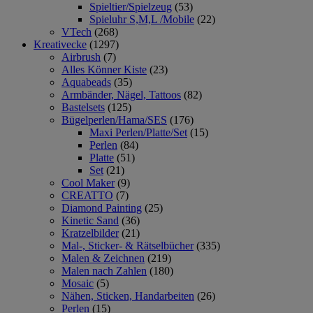
Spieltier/Spielzeug
(53)
Spieluhr S,M,L /Mobile
(22)
VTech
(268)
Kreativecke
(1297)
Airbrush
(7)
Alles Könner Kiste
(23)
Aquabeads
(35)
Armbänder, Nägel, Tattoos
(82)
Bastelsets
(125)
Bügelperlen/Hama/SES
(176)
Maxi Perlen/Platte/Set
(15)
Perlen
(84)
Platte
(51)
Set
(21)
Cool Maker
(9)
CREATTO
(7)
Diamond Painting
(25)
Kinetic Sand
(36)
Kratzelbilder
(21)
Mal-, Sticker- & Rätselbücher
(335)
Malen & Zeichnen
(219)
Malen nach Zahlen
(180)
Mosaic
(5)
Nähen, Sticken, Handarbeiten
(26)
Perlen
(15)