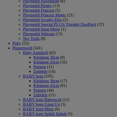
Playmobil Novelmore
(6)
Playmobil Pirates
(13)
Playmobil Princess
(5)
Playmobil Princess Magic
(21)
Playmobil Scooby-Doo
(2)
Playmobil Special PLUS/ Friends/ DuoPack
(37)
Playmobil Stunt Show
(1)
Playmobil Wiltopia
(13)
Sky Trails
(8)
Puky
(52)
Puppenwelt
(541)
Baby Annabell
(62)
Kleidung 36cm
(8)
Kleidung 43cm
(32)
Puppen
(11)
Zubehör
(16)
BABY born
(195)
Kleidung 36cm
(17)
Kleidung 43cm
(91)
Puppen
(44)
Zubehör
(51)
BABY born Bärenwelt
(12)
BABY born Glam Up
(3)
BABY born Minis
(6)
BABY born Splish Splash
(5)