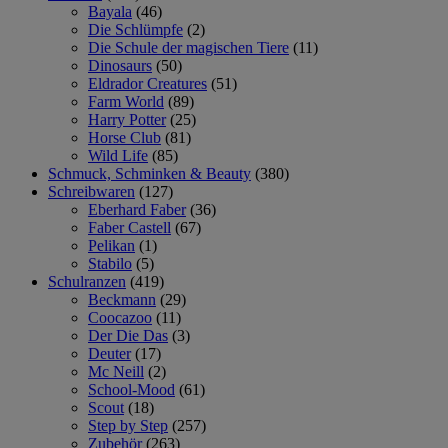
Bayala
(46)
Die Schlümpfe
(2)
Die Schule der magischen Tiere
(11)
Dinosaurs
(50)
Eldrador Creatures
(51)
Farm World
(89)
Harry Potter
(25)
Horse Club
(81)
Wild Life
(85)
Schmuck, Schminken & Beauty
(380)
Schreibwaren
(127)
Eberhard Faber
(36)
Faber Castell
(67)
Pelikan
(1)
Stabilo
(5)
Schulranzen
(419)
Beckmann
(29)
Coocazoo
(11)
Der Die Das
(3)
Deuter
(17)
Mc Neill
(2)
School-Mood
(61)
Scout
(18)
Step by Step
(257)
Zubehör
(263)