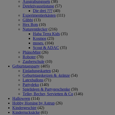
Ausgrabungssets
(38)
Detektivausrüstung
(57)
Die drei ???
(40)
Experimentierkästen
(111)
Glibbi
(13)
Hex Bots
(10)
Naturentdecker
(216)
Haba Terra Kids
(35)
Kosmos
(23)
moses.
(104)
Scout & ADAC
(35)
PhänoMint
(26)
Roboter
(70)
Zauberschule
(10)
Geburtstagsparty
(405)
Einladungskarten
(24)
Geburtstagskerzen & -kränze
(54)
Latexballons
(71)
Partydeko
(140)
Spielideen & Partygeschenke
(59)
Teller, Becher, Servietten & Co
(146)
Halloween
(114)
Hobby Horsing by Astrup
(26)
Kindergeschirr
(42)
Kinderrucksäcke
(61)