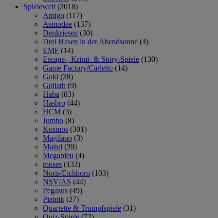
Spielewelt
(2018)
Amigo
(117)
Asmodee
(137)
Denkriesen
(30)
Drei Hasen in der Abendsonne
(4)
EMF
(14)
Escape-, Krimi- & Story-Spiele
(130)
Game Factory/Carletto
(14)
Goki
(28)
Goliath
(9)
Haba
(83)
Hasbro
(44)
HCM
(3)
Jumbo
(8)
Kosmos
(301)
Magilano
(3)
Mattel
(39)
Megableu
(4)
moses
(133)
Noris/Eichhorn
(103)
NSV/AS
(44)
Pegasus
(49)
Piatnik
(27)
Quartette & Trumpfspiele
(31)
Quiz-Spiele
(72)