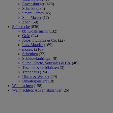
Ravensburger
(428)
Schmidt
(235)
Smart Games
(65)
Spin Master
(17)
Zoch
(59)
Stöberecke
(836)
bb Klostermann
(132)
Goki
(24)
Jojos, Flummis & Co.
(22)
Lutz Mauder
(189)
moses.
(210)
Schenken
(32)
Schlüsselanhänger
(8)
Slime, Knete, Squishies & Co.
(46)
Taschen & Geldbörsen
(3)
Trendhaus
(194)
Uhren & Wecker
(29)
Unkategorisiert
(10)
Weihnachten
(158)
Weihnachten: Adventskalender
(26)