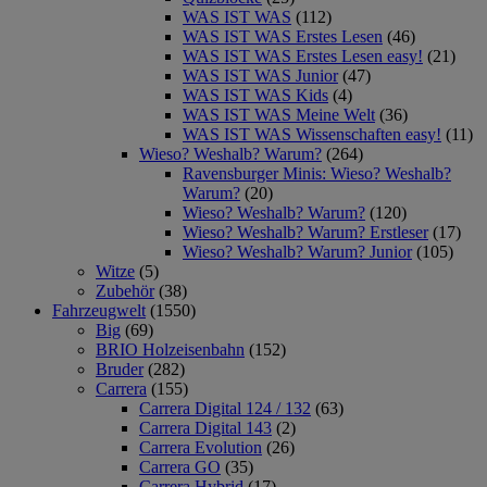
WAS IST WAS
(112)
WAS IST WAS Erstes Lesen
(46)
WAS IST WAS Erstes Lesen easy!
(21)
WAS IST WAS Junior
(47)
WAS IST WAS Kids
(4)
WAS IST WAS Meine Welt
(36)
WAS IST WAS Wissenschaften easy!
(11)
Wieso? Weshalb? Warum?
(264)
Ravensburger Minis: Wieso? Weshalb?
Warum?
(20)
Wieso? Weshalb? Warum?
(120)
Wieso? Weshalb? Warum? Erstleser
(17)
Wieso? Weshalb? Warum? Junior
(105)
Witze
(5)
Zubehör
(38)
Fahrzeugwelt
(1550)
Big
(69)
BRIO Holzeisenbahn
(152)
Bruder
(282)
Carrera
(155)
Carrera Digital 124 / 132
(63)
Carrera Digital 143
(2)
Carrera Evolution
(26)
Carrera GO
(35)
Carrera Hybrid
(17)