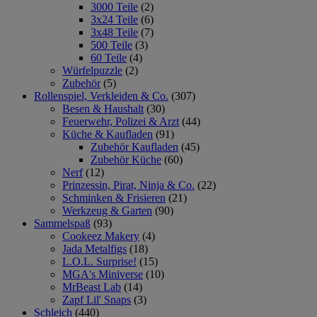
3000 Teile
(2)
3x24 Teile
(6)
3x48 Teile
(7)
500 Teile
(3)
60 Teile
(4)
Würfelpuzzle
(2)
Zubehör
(5)
Rollenspiel, Verkleiden & Co.
(307)
Besen & Haushalt
(30)
Feuerwehr, Polizei & Arzt
(44)
Küche & Kaufladen
(91)
Zubehör Kaufladen
(45)
Zubehör Küche
(60)
Nerf
(12)
Prinzessin, Pirat, Ninja & Co.
(22)
Schminken & Frisieren
(21)
Werkzeug & Garten
(90)
Sammelspaß
(93)
Cookeez Makery
(4)
Jada Metalfigs
(18)
L.O.L. Surprise!
(15)
MGA's Miniverse
(10)
MrBeast Lab
(14)
Zapf Lil' Snaps
(3)
Schleich
(440)