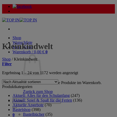
Zum
Inhalt
springen
Shop
Wunschliste
Kleinkindwelt
Mein Konto
Warenkorb /
0,00
€
0
Shop
/
Kleinkindwelt
Filter
Nach
Ergebnisse 1 – 24 von 1172 werden angezeigt
Aktualität
sortiert
Es befinden sich keine Produkte im Warenkorb.
Produktkategorien
Zurück zum Shop
Aktuell: Alles für den Schulanfang
(247)
Aktuell: Spiel & Spaß für die Ferien
(136)
Suche
Aktuelle Angebote
(70)
nach:
Bastelshop
(398)
Bastelbücher
(35)
0