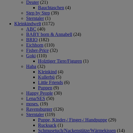
Deuter
(21)
Bauchtaschen
(4)
Step by Step
(39)
Sterntaler
(1)
Kleinkindwelt
(1172)
ABC
(40)
BABY born & Annabell
(24)
BRIO
(182)
Eichhorn
(110)
Fisher-Price
(32)
Goki
(110)
Holztiger Tiere/Figuren
(1)
Haba
(32)
Kleinkind
(4)
Kullerbü
(5)
Little Friends
(6)
Puppen
(9)
Happy People
(30)
Lena/SES
(50)
moses.
(19)
Ravensburger
(126)
Sterntaler
(119)
Puppe, Kinder-/ Finger-/ Handpuppe
(29)
Rucksack
(1)
Schmusetuch/Nackenstütze/Wärmekissen
(14)