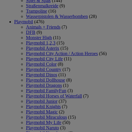
Spiel & Spaß
(144)
Straßenmalkreide
(9)
Trampoline
(16)
Wasserpistolen & Wasserbomben
(28)
Playmobil
(476)
Animals + Friends
(7)
DFB
(9)
Monster High
(11)
Playmobil 1,2,3
(15)
Playmobil Asterix
(15)
Playmobil City Action / Action Heroes
(56)
Playmobil City Life
(11)
Playmobil Color
(8)
Playmobil Country
(17)
Playmobil Dinos
(11)
Playmobil Dollhouse
(8)
Playmobil Dragons
(1)
Playmobil FamilyFun
(3)
Playmobil Horses of Waterfall
(7)
Playmobil Junior
(37)
Playmobil Knights
(7)
Playmobil Magic
(2)
Playmobil Miraculous
(15)
Playmobil My Life
(50)
Playmobil Naruto
(3)