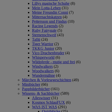
Lillys magische Schuhe
(8)
Mein Lotta-Leben
(31)
Meine Freundin Conni
(7)
Mitternachtskatzen
(4)
Pettersson und Findus
(10)
Racing Legends
(2)
Ruby Fairygale
(5)
Sternenschweif
(43)
Tafiti
(24)
Tiger Warrior
(2)
TKKG Junior
(20)
Vico Drachenbruder
(4)
Whisperworld
(6)
Wildpferde - mutig und frei
(6)
Windwalkers
(2)
Woodwalkers
(6)
Wundermähne
(4)
Märchen & Vorlesegeschichten
(49)
Minibücher
(66)
Pappbilderbücher
(161)
Wissens- & Sachbücher
(589)
Alleswisser
(31)
Kosmos SchlauFUX
(6)
WAS IST WAS
(291)
Quizblöcke
(25)