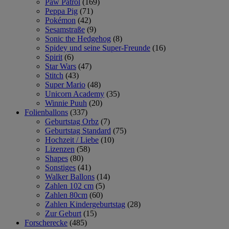
Paw Patrol
(169)
Peppa Pig
(71)
Pokémon
(42)
Sesamstraße
(9)
Sonic the Hedgehog
(8)
Spidey und seine Super-Freunde
(16)
Spirit
(6)
Star Wars
(47)
Stitch
(43)
Super Mario
(48)
Unicorn Academy
(35)
Winnie Puuh
(20)
Folienballons
(337)
Geburtstag Orbz
(7)
Geburtstag Standard
(75)
Hochzeit / Liebe
(10)
Lizenzen
(58)
Shapes
(80)
Sonstiges
(41)
Walker Ballons
(14)
Zahlen 102 cm
(5)
Zahlen 80cm
(60)
Zahlen Kindergeburtstag
(28)
Zur Geburt
(15)
Forscherecke
(485)