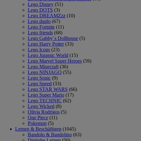
Lego Disney
(51)
Lego DOTS
(3)
Lego DREAMZzz
(10)
Lego duplo
(67)
Lego Fortnite
(11)
Lego friends
(68)
Lego Gabby´s Dollhouse
(5)
Lego Harry Potter
(33)
Lego Icons
(23)
Lego Jurassic World
(15)
Lego Marvel Super Heroes
(59)
Lego Minecraft
(36)
Lego NINJAGO
(55)
Lego Sonic
(9)
Lego Speed
(33)
Lego STAR WARS
(66)
Lego Super Mario
(17)
Lego TECHNIC
(62)
Lego Wicked
(8)
Olivia Rodrigos
(5)
One Piece
(11)
Pokemon
(5)
Lernen & Beschäftigen
(1045)
Bandolo & Bandolino
(63)
Digitales Lernen
(50)