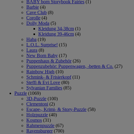
BABY born Storybook Fairies
(1)
Barbie
(4)
Cave Club
(8)
Corolle
(4)
Dolly Moda
(5)
Kleidung 34-38cm
(1)
Kleidung 39-46cm
(4)
Haba
(19)
L.O.L. Surprise!
(15)
Laura
(8)
New Born Baby
(17)
Puppenhaus & Zubehör
(26)
Puppenzubehör: Puppenwagen, -betten & Co.
(27)
Rainbow High
(10)
Schmink- & Frisierkopf
(11)
Steffi & Evi Love
(80)
Sylvanian Families
(85)
Puzzle
(1069)
3D-Puzzle
(100)
Clementoni
(2)
Escape-, Krimi- & Story-Puzzle
(58)
Holzpuzzle
(40)
Kosmos
(31)
Rahmenpuzzle
(67)
Ravensburger
(700)