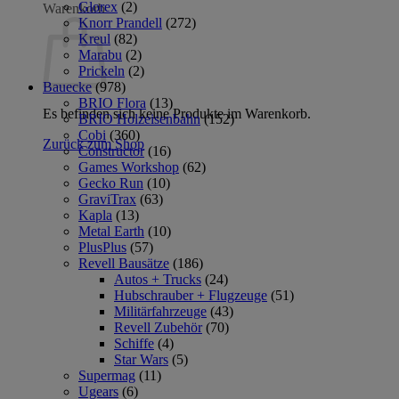
Glorex
(2)
Warenkorb
Knorr Prandell
(272)
Kreul
(82)
Marabu
(2)
Prickeln
(2)
Bauecke
(978)
BRIO Flora
(13)
Es befinden sich keine Produkte im Warenkorb.
BRIO Holzeisenbahn
(152)
Cobi
(360)
Zurück zum Shop
Constructor
(16)
Games Workshop
(62)
Gecko Run
(10)
GraviTrax
(63)
Kapla
(13)
Metal Earth
(10)
PlusPlus
(57)
Revell Bausätze
(186)
Autos + Trucks
(24)
Hubschrauber + Flugzeuge
(51)
Militärfahrzeuge
(43)
Revell Zubehör
(70)
Schiffe
(4)
Star Wars
(5)
Supermag
(11)
Ugears
(6)