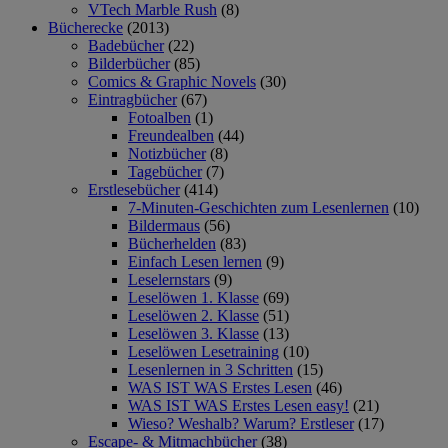
VTech Marble Rush
(8)
Bücherecke
(2013)
Badebücher
(22)
Bilderbücher
(85)
Comics & Graphic Novels
(30)
Eintragbücher
(67)
Fotoalben
(1)
Freundealben
(44)
Notizbücher
(8)
Tagebücher
(7)
Erstlesebücher
(414)
7-Minuten-Geschichten zum Lesenlernen
(10)
Bildermaus
(56)
Bücherhelden
(83)
Einfach Lesen lernen
(9)
Leselernstars
(9)
Leselöwen 1. Klasse
(69)
Leselöwen 2. Klasse
(51)
Leselöwen 3. Klasse
(13)
Leselöwen Lesetraining
(10)
Lesenlernen in 3 Schritten
(15)
WAS IST WAS Erstes Lesen
(46)
WAS IST WAS Erstes Lesen easy!
(21)
Wieso? Weshalb? Warum? Erstleser
(17)
Escape- & Mitmachbücher
(38)