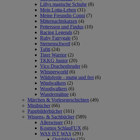
Lillys magische Schuhe
(8)
Mein Lotta-Leben
(31)
Meine Freundin Conni
(7)
Mitternachtskatzen
(4)
Pettersson und Findus
(10)
Racing Legends
(2)
Ruby Fairygale
(5)
Sternenschweif
(43)
Tafiti
(24)
Tiger Warrior
(2)
TKKG Junior
(20)
Vico Drachenbruder
(4)
Whisperworld
(6)
Wildpferde - mutig und frei
(6)
Windwalkers
(2)
Woodwalkers
(6)
Wundermähne
(4)
Märchen & Vorlesegeschichten
(49)
Minibücher
(66)
Pappbilderbücher
(161)
Wissens- & Sachbücher
(589)
Alleswisser
(31)
Kosmos SchlauFUX
(6)
WAS IST WAS
(291)
Quizblöcke
(25)