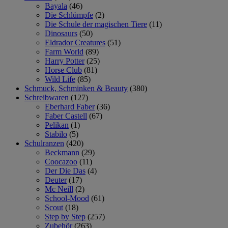
Bayala
(46)
Die Schlümpfe
(2)
Die Schule der magischen Tiere
(11)
Dinosaurs
(50)
Eldrador Creatures
(51)
Farm World
(89)
Harry Potter
(25)
Horse Club
(81)
Wild Life
(85)
Schmuck, Schminken & Beauty
(380)
Schreibwaren
(127)
Eberhard Faber
(36)
Faber Castell
(67)
Pelikan
(1)
Stabilo
(5)
Schulranzen
(420)
Beckmann
(29)
Coocazoo
(11)
Der Die Das
(4)
Deuter
(17)
Mc Neill
(2)
School-Mood
(61)
Scout
(18)
Step by Step
(257)
Zubehör
(263)