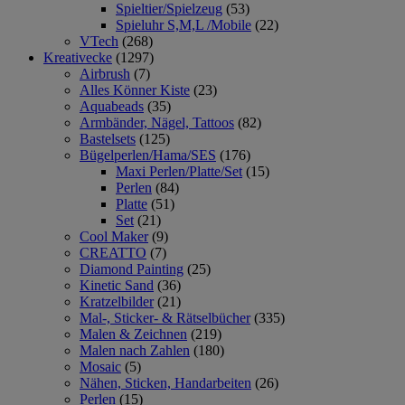
Spieltier/Spielzeug
(53)
Spieluhr S,M,L /Mobile
(22)
VTech
(268)
Kreativecke
(1297)
Airbrush
(7)
Alles Könner Kiste
(23)
Aquabeads
(35)
Armbänder, Nägel, Tattoos
(82)
Bastelsets
(125)
Bügelperlen/Hama/SES
(176)
Maxi Perlen/Platte/Set
(15)
Perlen
(84)
Platte
(51)
Set
(21)
Cool Maker
(9)
CREATTO
(7)
Diamond Painting
(25)
Kinetic Sand
(36)
Kratzelbilder
(21)
Mal-, Sticker- & Rätselbücher
(335)
Malen & Zeichnen
(219)
Malen nach Zahlen
(180)
Mosaic
(5)
Nähen, Sticken, Handarbeiten
(26)
Perlen
(15)