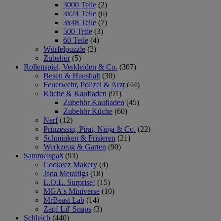
3000 Teile
(2)
3x24 Teile
(6)
3x48 Teile
(7)
500 Teile
(3)
60 Teile
(4)
Würfelpuzzle
(2)
Zubehör
(5)
Rollenspiel, Verkleiden & Co.
(307)
Besen & Haushalt
(30)
Feuerwehr, Polizei & Arzt
(44)
Küche & Kaufladen
(91)
Zubehör Kaufladen
(45)
Zubehör Küche
(60)
Nerf
(12)
Prinzessin, Pirat, Ninja & Co.
(22)
Schminken & Frisieren
(21)
Werkzeug & Garten
(90)
Sammelspaß
(93)
Cookeez Makery
(4)
Jada Metalfigs
(18)
L.O.L. Surprise!
(15)
MGA's Miniverse
(10)
MrBeast Lab
(14)
Zapf Lil' Snaps
(3)
Schleich
(440)