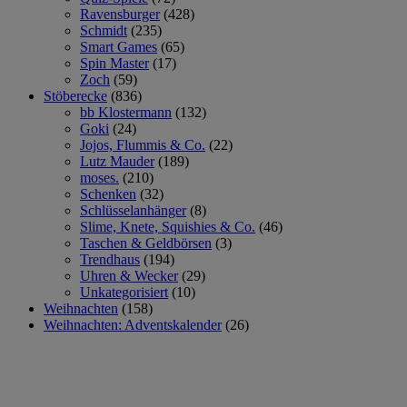
Ravensburger
(428)
Schmidt
(235)
Smart Games
(65)
Spin Master
(17)
Zoch
(59)
Stöberecke
(836)
bb Klostermann
(132)
Goki
(24)
Jojos, Flummis & Co.
(22)
Lutz Mauder
(189)
moses.
(210)
Schenken
(32)
Schlüsselanhänger
(8)
Slime, Knete, Squishies & Co.
(46)
Taschen & Geldbörsen
(3)
Trendhaus
(194)
Uhren & Wecker
(29)
Unkategorisiert
(10)
Weihnachten
(158)
Weihnachten: Adventskalender
(26)