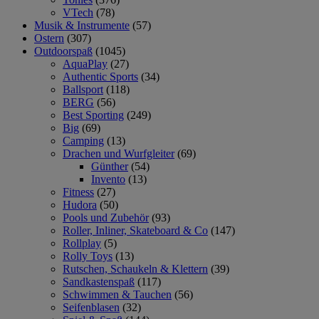
VTech
(78)
Musik & Instrumente
(57)
Ostern
(307)
Outdoorspaß
(1045)
AquaPlay
(27)
Authentic Sports
(34)
Ballsport
(118)
BERG
(56)
Best Sporting
(249)
Big
(69)
Camping
(13)
Drachen und Wurfgleiter
(69)
Günther
(54)
Invento
(13)
Fitness
(27)
Hudora
(50)
Pools und Zubehör
(93)
Roller, Inliner, Skateboard & Co
(147)
Rollplay
(5)
Rolly Toys
(13)
Rutschen, Schaukeln & Klettern
(39)
Sandkastenspaß
(117)
Schwimmen & Tauchen
(56)
Seifenblasen
(32)