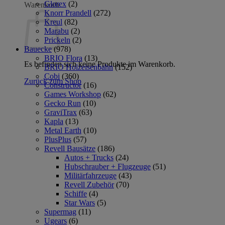
Glorex
(2)
Warenkorb
Knorr Prandell
(272)
Kreul
(82)
Marabu
(2)
Prickeln
(2)
Bauecke
(978)
BRIO Flora
(13)
Es befinden sich keine Produkte im Warenkorb.
BRIO Holzeisenbahn
(152)
Cobi
(360)
Zurück zum Shop
Constructor
(16)
Games Workshop
(62)
Gecko Run
(10)
GraviTrax
(63)
Kapla
(13)
Metal Earth
(10)
PlusPlus
(57)
Revell Bausätze
(186)
Autos + Trucks
(24)
Hubschrauber + Flugzeuge
(51)
Militärfahrzeuge
(43)
Revell Zubehör
(70)
Schiffe
(4)
Star Wars
(5)
Supermag
(11)
Ugears
(6)