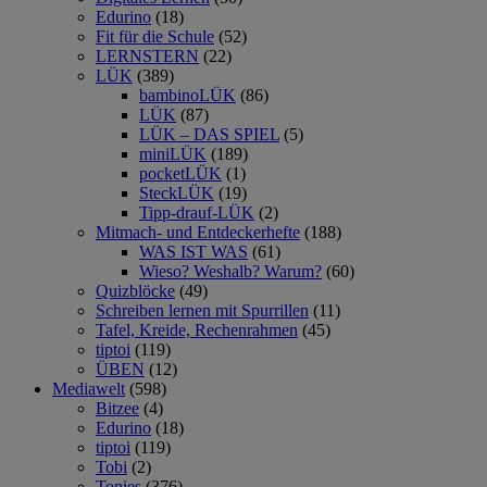
Edurino
(18)
Fit für die Schule
(52)
LERNSTERN
(22)
LÜK
(389)
bambinoLÜK
(86)
LÜK
(87)
LÜK – DAS SPIEL
(5)
miniLÜK
(189)
pocketLÜK
(1)
SteckLÜK
(19)
Tipp-drauf-LÜK
(2)
Mitmach- und Entdeckerhefte
(188)
WAS IST WAS
(61)
Wieso? Weshalb? Warum?
(60)
Quizblöcke
(49)
Schreiben lernen mit Spurrillen
(11)
Tafel, Kreide, Rechenrahmen
(45)
tiptoi
(119)
ÜBEN
(12)
Mediawelt
(598)
Bitzee
(4)
Edurino
(18)
tiptoi
(119)
Tobi
(2)
Tonies
(376)