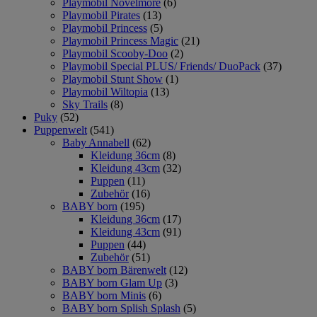
Playmobil Novelmore
(6)
Playmobil Pirates
(13)
Playmobil Princess
(5)
Playmobil Princess Magic
(21)
Playmobil Scooby-Doo
(2)
Playmobil Special PLUS/ Friends/ DuoPack
(37)
Playmobil Stunt Show
(1)
Playmobil Wiltopia
(13)
Sky Trails
(8)
Puky
(52)
Puppenwelt
(541)
Baby Annabell
(62)
Kleidung 36cm
(8)
Kleidung 43cm
(32)
Puppen
(11)
Zubehör
(16)
BABY born
(195)
Kleidung 36cm
(17)
Kleidung 43cm
(91)
Puppen
(44)
Zubehör
(51)
BABY born Bärenwelt
(12)
BABY born Glam Up
(3)
BABY born Minis
(6)
BABY born Splish Splash
(5)