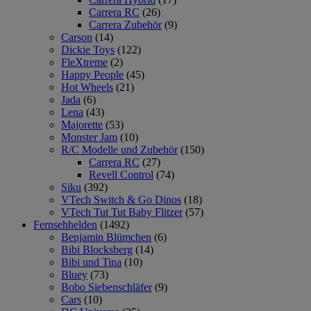
Carrera RC
(26)
Carrera Zubehör
(9)
Carson
(14)
Dickie Toys
(122)
FleXtreme
(2)
Happy People
(45)
Hot Wheels
(21)
Jada
(6)
Lena
(43)
Majorette
(53)
Monster Jam
(10)
R/C Modelle und Zubehör
(150)
Carrera RC
(27)
Revell Control
(74)
Siku
(392)
VTech Switch & Go Dinos
(18)
VTech Tut Tut Baby Flitzer
(57)
Fernsehhelden
(1492)
Benjamin Blümchen
(6)
Bibi Blocksberg
(14)
Bibi und Tina
(10)
Bluey
(73)
Bobo Siebenschläfer
(9)
Cars
(10)