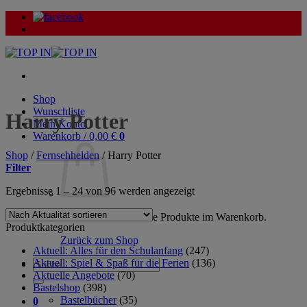
Zum
Inhalt
springen
Shop
Wunschliste
Harry Potter
Mein Konto
Warenkorb /
0,00
€
0
Shop
/
Fernsehhelden
/
Harry Potter
Filter
Nach
Ergebnisse 1 – 24 von 96 werden angezeigt
Aktualität
sortiert
Es befinden sich keine Produkte im Warenkorb.
Produktkategorien
Zurück zum Shop
Aktuell: Alles für den Schulanfang
(247)
Aktuell: Spiel & Spaß für die Ferien
(136)
Suche
Aktuelle Angebote
(70)
nach:
Bastelshop
(398)
Bastelbücher
(35)
0