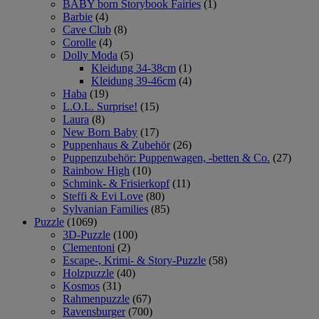
BABY born Storybook Fairies
(1)
Barbie
(4)
Cave Club
(8)
Corolle
(4)
Dolly Moda
(5)
Kleidung 34-38cm
(1)
Kleidung 39-46cm
(4)
Haba
(19)
L.O.L. Surprise!
(15)
Laura
(8)
New Born Baby
(17)
Puppenhaus & Zubehör
(26)
Puppenzubehör: Puppenwagen, -betten & Co.
(27)
Rainbow High
(10)
Schmink- & Frisierkopf
(11)
Steffi & Evi Love
(80)
Sylvanian Families
(85)
Puzzle
(1069)
3D-Puzzle
(100)
Clementoni
(2)
Escape-, Krimi- & Story-Puzzle
(58)
Holzpuzzle
(40)
Kosmos
(31)
Rahmenpuzzle
(67)
Ravensburger
(700)