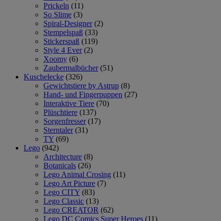
Prickeln
(11)
So Slime
(3)
Spiral-Designer
(2)
Stempelspaß
(33)
Stickerspaß
(119)
Style 4 Ever
(2)
Xoomy
(6)
Zaubermalbücher
(51)
Kuschelecke
(326)
Gewichtstiere by Astrup
(8)
Hand- und Fingerpuppen
(27)
Interaktive Tiere
(70)
Plüschtiere
(137)
Sorgenfresser
(17)
Sterntaler
(31)
TY
(69)
Lego
(942)
Architecture
(8)
Botanicals
(26)
Lego Animal Crosing
(11)
Lego Art Picture
(7)
Lego CITY
(83)
Lego Classic
(13)
Lego CREATOR
(62)
Lego DC Comics Super Heroes
(11)