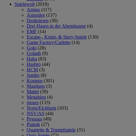
Spielewelt
(2018)
Amigo
(117)
Asmodee
(137)
Denkriesen
(30)
Drei Hasen in der Abendsonne
(4)
EMF
(14)
Escape-, Krimi- & Story-Spiele
(130)
Game Factory/Carletto
(14)
Goki
(28)
Goliath
(9)
Haba
(83)
Hasbro
(44)
HCM
(3)
Jumbo
(8)
Kosmos
(301)
Magilano
(3)
Mattel
(39)
Megableu
(4)
moses
(133)
Noris/Eichhorn
(103)
NSV/AS
(44)
Pegasus
(49)
Piatnik
(27)
Quartette & Trumpfspiele
(31)
Quiz-Spiele
(72)