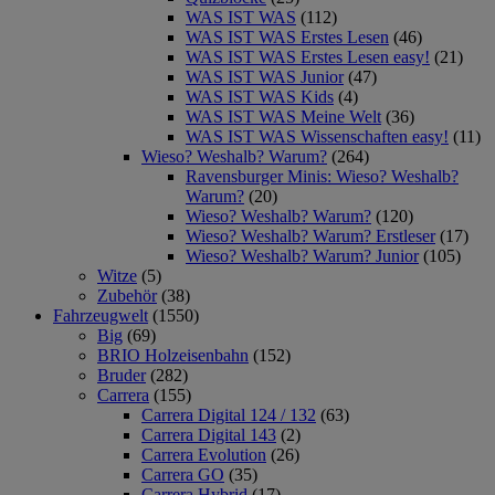
WAS IST WAS
(112)
WAS IST WAS Erstes Lesen
(46)
WAS IST WAS Erstes Lesen easy!
(21)
WAS IST WAS Junior
(47)
WAS IST WAS Kids
(4)
WAS IST WAS Meine Welt
(36)
WAS IST WAS Wissenschaften easy!
(11)
Wieso? Weshalb? Warum?
(264)
Ravensburger Minis: Wieso? Weshalb?
Warum?
(20)
Wieso? Weshalb? Warum?
(120)
Wieso? Weshalb? Warum? Erstleser
(17)
Wieso? Weshalb? Warum? Junior
(105)
Witze
(5)
Zubehör
(38)
Fahrzeugwelt
(1550)
Big
(69)
BRIO Holzeisenbahn
(152)
Bruder
(282)
Carrera
(155)
Carrera Digital 124 / 132
(63)
Carrera Digital 143
(2)
Carrera Evolution
(26)
Carrera GO
(35)
Carrera Hybrid
(17)