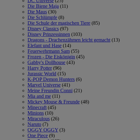
DC Universe
(25)
Die Biene Maja
(11)
Die Maus
(30)
Die Schlümpfe
(8)
Die Schule der magischen Tiere
(85)
Disney Classics
(97)
Disney Prinzessinnen
(103)
Dragons - Drachenzähmen leicht gemacht
(13)
Elefant und Hase
(14)
Feuerwehrmann Sam
(55)
Frozen - Die Eiskönigin
(45)
Gabby's Dollhouse
(43)
Harry Potter
(96)
Jurassic World
(15)
K-POP Demon Hunters
(6)
Marvel Universe
(41)
Meine Freundin Conni
(21)
Mia and me
(11)
Mickey Mouse & Freunde
(48)
Minecraft
(45)
Minions
(10)
Miraculous
(26)
Naruto
(7)
OGGY OGGY
(3)
One Piece
(9)