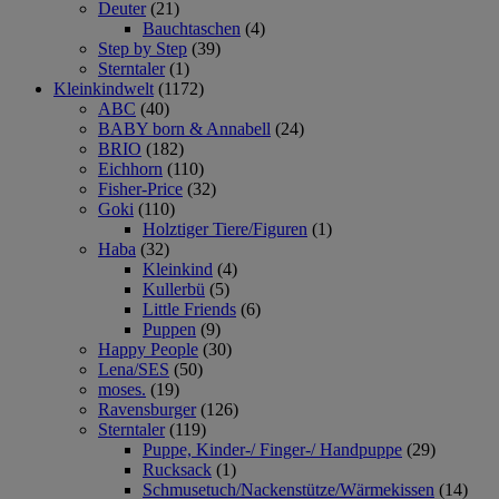
Deuter
(21)
Bauchtaschen
(4)
Step by Step
(39)
Sterntaler
(1)
Kleinkindwelt
(1172)
ABC
(40)
BABY born & Annabell
(24)
BRIO
(182)
Eichhorn
(110)
Fisher-Price
(32)
Goki
(110)
Holztiger Tiere/Figuren
(1)
Haba
(32)
Kleinkind
(4)
Kullerbü
(5)
Little Friends
(6)
Puppen
(9)
Happy People
(30)
Lena/SES
(50)
moses.
(19)
Ravensburger
(126)
Sterntaler
(119)
Puppe, Kinder-/ Finger-/ Handpuppe
(29)
Rucksack
(1)
Schmusetuch/Nackenstütze/Wärmekissen
(14)