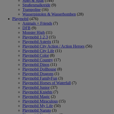
Spiel & Spaß
(144)
Straßenmalkreide
(9)
Trampoline
(16)
Wasserpistolen & Wasserbomben
(28)
Playmobil
(476)
Animals + Friends
(7)
DFB
(9)
Monster High
(11)
Playmobil 1,2,3
(15)
Playmobil Asterix
(15)
Playmobil City Action / Action Heroes
(56)
Playmobil City Life
(11)
Playmobil Color
(8)
Playmobil Country
(17)
Playmobil Dinos
(11)
Playmobil Dollhouse
(8)
Playmobil Dragons
(1)
Playmobil FamilyFun
(3)
Playmobil Horses of Waterfall
(7)
Playmobil Junior
(37)
Playmobil Knights
(7)
Playmobil Magic
(2)
Playmobil Miraculous
(15)
Playmobil My Life
(50)
Playmobil Naruto
(3)