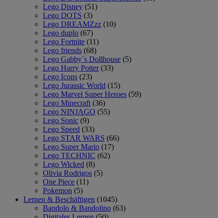
Lego Disney
(51)
Lego DOTS
(3)
Lego DREAMZzz
(10)
Lego duplo
(67)
Lego Fortnite
(11)
Lego friends
(68)
Lego Gabby´s Dollhouse
(5)
Lego Harry Potter
(33)
Lego Icons
(23)
Lego Jurassic World
(15)
Lego Marvel Super Heroes
(59)
Lego Minecraft
(36)
Lego NINJAGO
(55)
Lego Sonic
(9)
Lego Speed
(33)
Lego STAR WARS
(66)
Lego Super Mario
(17)
Lego TECHNIC
(62)
Lego Wicked
(8)
Olivia Rodrigos
(5)
One Piece
(11)
Pokemon
(5)
Lernen & Beschäftigen
(1045)
Bandolo & Bandolino
(63)
Digitales Lernen
(50)