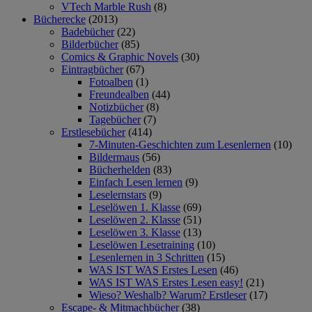
VTech Marble Rush
(8)
Bücherecke
(2013)
Badebücher
(22)
Bilderbücher
(85)
Comics & Graphic Novels
(30)
Eintragbücher
(67)
Fotoalben
(1)
Freundealben
(44)
Notizbücher
(8)
Tagebücher
(7)
Erstlesebücher
(414)
7-Minuten-Geschichten zum Lesenlernen
(10)
Bildermaus
(56)
Bücherhelden
(83)
Einfach Lesen lernen
(9)
Leselernstars
(9)
Leselöwen 1. Klasse
(69)
Leselöwen 2. Klasse
(51)
Leselöwen 3. Klasse
(13)
Leselöwen Lesetraining
(10)
Lesenlernen in 3 Schritten
(15)
WAS IST WAS Erstes Lesen
(46)
WAS IST WAS Erstes Lesen easy!
(21)
Wieso? Weshalb? Warum? Erstleser
(17)
Escape- & Mitmachbücher
(38)