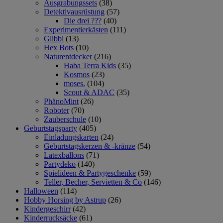
Ausgrabungssets
(38)
Detektivausrüstung
(57)
Die drei ???
(40)
Experimentierkästen
(111)
Glibbi
(13)
Hex Bots
(10)
Naturentdecker
(216)
Haba Terra Kids
(35)
Kosmos
(23)
moses.
(104)
Scout & ADAC
(35)
PhänoMint
(26)
Roboter
(70)
Zauberschule
(10)
Geburtstagsparty
(405)
Einladungskarten
(24)
Geburtstagskerzen & -kränze
(54)
Latexballons
(71)
Partydeko
(140)
Spielideen & Partygeschenke
(59)
Teller, Becher, Servietten & Co
(146)
Halloween
(114)
Hobby Horsing by Astrup
(26)
Kindergeschirr
(42)
Kinderrucksäcke
(61)