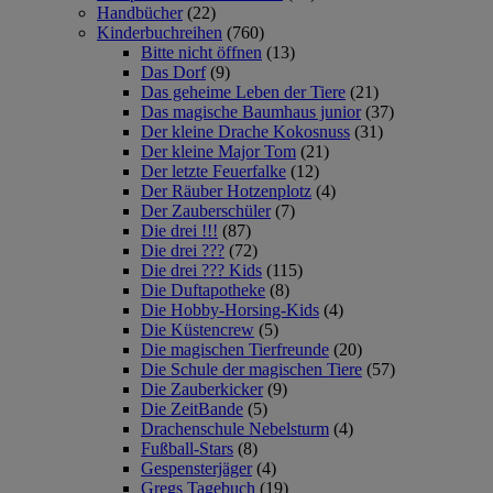
Handbücher
(22)
Kinderbuchreihen
(760)
Bitte nicht öffnen
(13)
Das Dorf
(9)
Das geheime Leben der Tiere
(21)
Das magische Baumhaus junior
(37)
Der kleine Drache Kokosnuss
(31)
Der kleine Major Tom
(21)
Der letzte Feuerfalke
(12)
Der Räuber Hotzenplotz
(4)
Der Zauberschüler
(7)
Die drei !!!
(87)
Die drei ???
(72)
Die drei ??? Kids
(115)
Die Duftapotheke
(8)
Die Hobby-Horsing-Kids
(4)
Die Küstencrew
(5)
Die magischen Tierfreunde
(20)
Die Schule der magischen Tiere
(57)
Die Zauberkicker
(9)
Die ZeitBande
(5)
Drachenschule Nebelsturm
(4)
Fußball-Stars
(8)
Gespensterjäger
(4)
Gregs Tagebuch
(19)