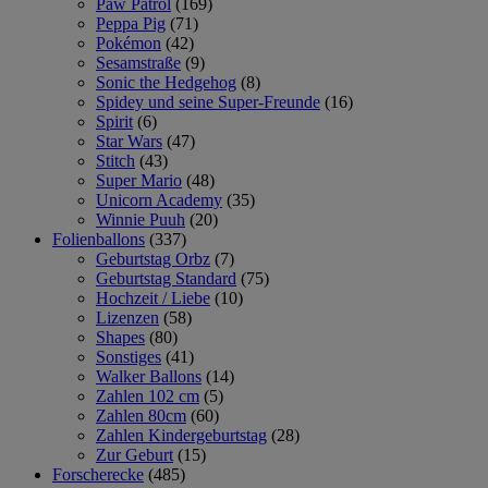
Paw Patrol
(169)
Peppa Pig
(71)
Pokémon
(42)
Sesamstraße
(9)
Sonic the Hedgehog
(8)
Spidey und seine Super-Freunde
(16)
Spirit
(6)
Star Wars
(47)
Stitch
(43)
Super Mario
(48)
Unicorn Academy
(35)
Winnie Puuh
(20)
Folienballons
(337)
Geburtstag Orbz
(7)
Geburtstag Standard
(75)
Hochzeit / Liebe
(10)
Lizenzen
(58)
Shapes
(80)
Sonstiges
(41)
Walker Ballons
(14)
Zahlen 102 cm
(5)
Zahlen 80cm
(60)
Zahlen Kindergeburtstag
(28)
Zur Geburt
(15)
Forscherecke
(485)