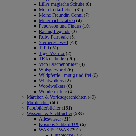
Lillys magische Schuhe
(8)
Mein Lotta-Leben
(31)
Meine Freundin Conni
(7)
Mitternachtskatzen
(4)
Pettersson und Findus
(10)
Racing Legends
(2)
Ruby Fairygale
(5)
Sternenschweif
(43)
Tafiti
(24)
Tiger Warrior
(2)
TKKG Junior
(20)
Vico Drachenbruder
(4)
Whisperworld
(6)
Wildpferde - mutig und frei
(6)
Windwalkers
(2)
Woodwalkers
(6)
Wundermähne
(4)
Märchen & Vorlesegeschichten
(49)
Minibücher
(66)
Pappbilderbücher
(161)
Wissens- & Sachbücher
(589)
Alleswisser
(31)
Kosmos SchlauFUX
(6)
WAS IST WAS
(291)
Quizblöcke
(25)