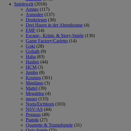
Spielewelt
(2018)
Amigo
(117)
Asmodee
(137)
Denkriesen
(30)
Drei Hasen in der Abendsonne
(4)
EMF
(14)
Escape-, Krimi- & Story-Spiele
(130)
Game Factory/Carletto
(14)
Goki
(28)
Goliath
(9)
Haba
(83)
Hasbro
(44)
HCM
(3)
Jumbo
(8)
Kosmos
(301)
Magilano
(3)
Mattel
(39)
Megableu
(4)
moses
(133)
Noris/Eichhorn
(103)
NSV/AS
(44)
Pegasus
(49)
Piatnik
(27)
Quartette & Trumpfspiele
(31)
Quiz-Spiele
(72)