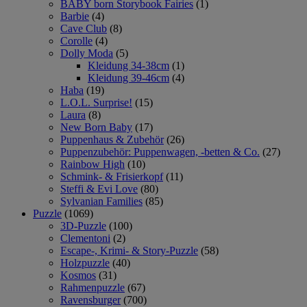
BABY born Storybook Fairies
(1)
Barbie
(4)
Cave Club
(8)
Corolle
(4)
Dolly Moda
(5)
Kleidung 34-38cm
(1)
Kleidung 39-46cm
(4)
Haba
(19)
L.O.L. Surprise!
(15)
Laura
(8)
New Born Baby
(17)
Puppenhaus & Zubehör
(26)
Puppenzubehör: Puppenwagen, -betten & Co.
(27)
Rainbow High
(10)
Schmink- & Frisierkopf
(11)
Steffi & Evi Love
(80)
Sylvanian Families
(85)
Puzzle
(1069)
3D-Puzzle
(100)
Clementoni
(2)
Escape-, Krimi- & Story-Puzzle
(58)
Holzpuzzle
(40)
Kosmos
(31)
Rahmenpuzzle
(67)
Ravensburger
(700)