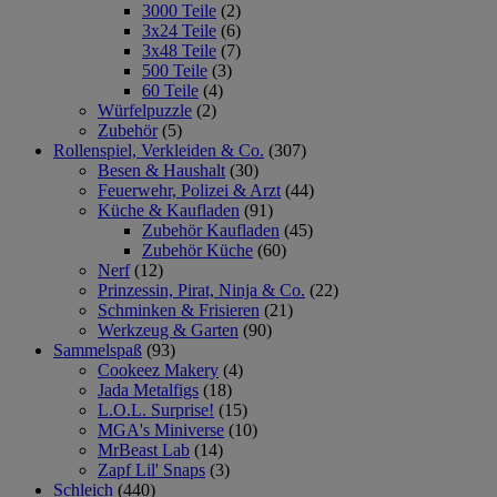
3000 Teile
(2)
3x24 Teile
(6)
3x48 Teile
(7)
500 Teile
(3)
60 Teile
(4)
Würfelpuzzle
(2)
Zubehör
(5)
Rollenspiel, Verkleiden & Co.
(307)
Besen & Haushalt
(30)
Feuerwehr, Polizei & Arzt
(44)
Küche & Kaufladen
(91)
Zubehör Kaufladen
(45)
Zubehör Küche
(60)
Nerf
(12)
Prinzessin, Pirat, Ninja & Co.
(22)
Schminken & Frisieren
(21)
Werkzeug & Garten
(90)
Sammelspaß
(93)
Cookeez Makery
(4)
Jada Metalfigs
(18)
L.O.L. Surprise!
(15)
MGA's Miniverse
(10)
MrBeast Lab
(14)
Zapf Lil' Snaps
(3)
Schleich
(440)