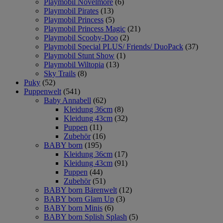
Playmobil Novelmore
(6)
Playmobil Pirates
(13)
Playmobil Princess
(5)
Playmobil Princess Magic
(21)
Playmobil Scooby-Doo
(2)
Playmobil Special PLUS/ Friends/ DuoPack
(37)
Playmobil Stunt Show
(1)
Playmobil Wiltopia
(13)
Sky Trails
(8)
Puky
(52)
Puppenwelt
(541)
Baby Annabell
(62)
Kleidung 36cm
(8)
Kleidung 43cm
(32)
Puppen
(11)
Zubehör
(16)
BABY born
(195)
Kleidung 36cm
(17)
Kleidung 43cm
(91)
Puppen
(44)
Zubehör
(51)
BABY born Bärenwelt
(12)
BABY born Glam Up
(3)
BABY born Minis
(6)
BABY born Splish Splash
(5)