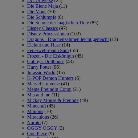
DC Universe
(25)
Die Biene Maja
(11)
Die Maus
(30)
Die Schlümpfe
(8)
Die Schule der magischen Tiere
(85)
Disney Classics
(97)
Disney Prinzessinnen
(103)
Dragons - Drachenzähmen leicht gemacht
(13)
Elefant und Hase
(14)
Feuerwehrmann Sam
(55)
Frozen - Die Eiskönigin
(45)
Gabby's Dollhouse
(43)
Harry Potter
(96)
Jurassic World
(15)
K-POP Demon Hunters
(6)
Marvel Universe
(41)
Meine Freundin Conni
(21)
Mia and me
(11)
Mickey Mouse & Freunde
(48)
Minecraft
(45)
Minions
(10)
Miraculous
(26)
Naruto
(7)
OGGY OGGY
(3)
One Piece
(9)