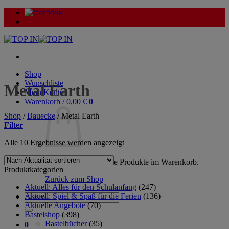
Zum
Inhalt
springen
Shop
Wunschliste
Metal Earth
Mein Konto
Warenkorb /
0,00
€
0
Shop
/
Bauecke
/
Metal Earth
Filter
Nach
Alle 10 Ergebnisse werden angezeigt
Aktualität
sortiert
Es befinden sich keine Produkte im Warenkorb.
Produktkategorien
Zurück zum Shop
Aktuell: Alles für den Schulanfang
(247)
Aktuell: Spiel & Spaß für die Ferien
(136)
Suche
Aktuelle Angebote
(70)
nach:
Bastelshop
(398)
Bastelbücher
(35)
0