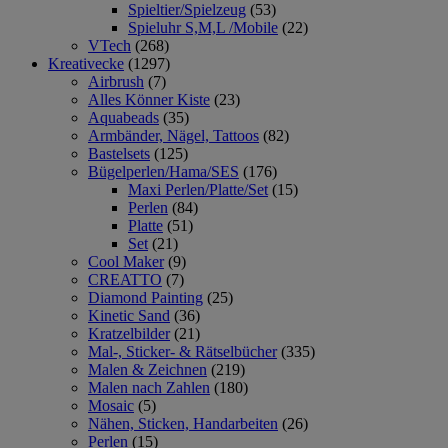
Spieltier/Spielzeug
(53)
Spieluhr S,M,L /Mobile
(22)
VTech
(268)
Kreativecke
(1297)
Airbrush
(7)
Alles Könner Kiste
(23)
Aquabeads
(35)
Armbänder, Nägel, Tattoos
(82)
Bastelsets
(125)
Bügelperlen/Hama/SES
(176)
Maxi Perlen/Platte/Set
(15)
Perlen
(84)
Platte
(51)
Set
(21)
Cool Maker
(9)
CREATTO
(7)
Diamond Painting
(25)
Kinetic Sand
(36)
Kratzelbilder
(21)
Mal-, Sticker- & Rätselbücher
(335)
Malen & Zeichnen
(219)
Malen nach Zahlen
(180)
Mosaic
(5)
Nähen, Sticken, Handarbeiten
(26)
Perlen
(15)