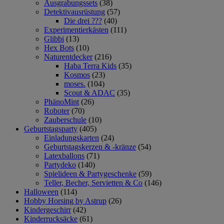
Ausgrabungssets
(38)
Detektivausrüstung
(57)
Die drei ???
(40)
Experimentierkästen
(111)
Glibbi
(13)
Hex Bots
(10)
Naturentdecker
(216)
Haba Terra Kids
(35)
Kosmos
(23)
moses.
(104)
Scout & ADAC
(35)
PhänoMint
(26)
Roboter
(70)
Zauberschule
(10)
Geburtstagsparty
(405)
Einladungskarten
(24)
Geburtstagskerzen & -kränze
(54)
Latexballons
(71)
Partydeko
(140)
Spielideen & Partygeschenke
(59)
Teller, Becher, Servietten & Co
(146)
Halloween
(114)
Hobby Horsing by Astrup
(26)
Kindergeschirr
(42)
Kinderrucksäcke
(61)