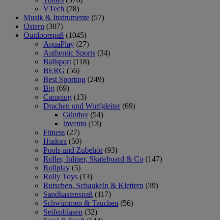
VTech
(78)
Musik & Instrumente
(57)
Ostern
(307)
Outdoorspaß
(1045)
AquaPlay
(27)
Authentic Sports
(34)
Ballsport
(118)
BERG
(56)
Best Sporting
(249)
Big
(69)
Camping
(13)
Drachen und Wurfgleiter
(69)
Günther
(54)
Invento
(13)
Fitness
(27)
Hudora
(50)
Pools und Zubehör
(93)
Roller, Inliner, Skateboard & Co
(147)
Rollplay
(5)
Rolly Toys
(13)
Rutschen, Schaukeln & Klettern
(39)
Sandkastenspaß
(117)
Schwimmen & Tauchen
(56)
Seifenblasen
(32)