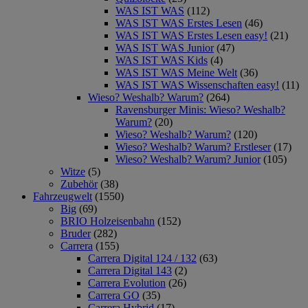
WAS IST WAS
(112)
WAS IST WAS Erstes Lesen
(46)
WAS IST WAS Erstes Lesen easy!
(21)
WAS IST WAS Junior
(47)
WAS IST WAS Kids
(4)
WAS IST WAS Meine Welt
(36)
WAS IST WAS Wissenschaften easy!
(11)
Wieso? Weshalb? Warum?
(264)
Ravensburger Minis: Wieso? Weshalb?
Warum?
(20)
Wieso? Weshalb? Warum?
(120)
Wieso? Weshalb? Warum? Erstleser
(17)
Wieso? Weshalb? Warum? Junior
(105)
Witze
(5)
Zubehör
(38)
Fahrzeugwelt
(1550)
Big
(69)
BRIO Holzeisenbahn
(152)
Bruder
(282)
Carrera
(155)
Carrera Digital 124 / 132
(63)
Carrera Digital 143
(2)
Carrera Evolution
(26)
Carrera GO
(35)
Carrera Hybrid
(17)