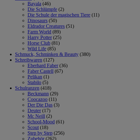
Bayala
(46)
Die Schlümpfe
(2)
Die Schule der magischen Tiere
(11)
Dinosaurs
(50)
Eldrador Creatures
(51)
Farm World
(89)
Harry Potter
(25)
Horse Club
(81)
Wild Life
(85)
Schmuck, Schminken & Beauty
(380)
Schreibwaren
(127)
Eberhard Faber
(36)
Faber Castell
(67)
Pelikan
(1)
Stabilo
(5)
Schulranzen
(418)
Beckmann
(29)
Coocazoo
(11)
Der Die Das
(3)
Deuter
(17)
Mc Neill
(2)
School-Mood
(61)
Scout
(18)
Step by Step
(256)
Zubehör
(262)