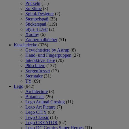
Prickeln
(11)
So Slime
(3)
Spiral-Designer
(2)
Stempelspaß
(33)
Stickerspaß
(119)
Style 4 Ever
(2)
Xoomy
(6)
Zaubermalbücher
(51)
Kuschelecke
(326)
Gewichtstiere by Astrup
(8)
Hand- und Fingerpuppen
(27)
Interaktive Tiere
(70)
Plüschtiere
(137)
Sorgenfresser
(17)
Sterntaler
(31)
TY
(69)
Lego
(942)
Architecture
(8)
Botanicals
(26)
Lego Animal Crosing
(11)
Lego Art Picture
(7)
Lego CITY
(83)
Lego Classic
(13)
Lego CREATOR
(62)
Lego DC Comics Super Heroes
(11)