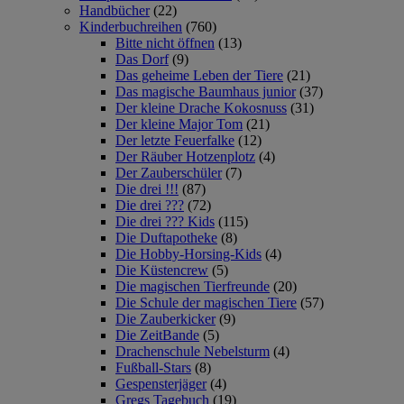
Handbücher
(22)
Kinderbuchreihen
(760)
Bitte nicht öffnen
(13)
Das Dorf
(9)
Das geheime Leben der Tiere
(21)
Das magische Baumhaus junior
(37)
Der kleine Drache Kokosnuss
(31)
Der kleine Major Tom
(21)
Der letzte Feuerfalke
(12)
Der Räuber Hotzenplotz
(4)
Der Zauberschüler
(7)
Die drei !!!
(87)
Die drei ???
(72)
Die drei ??? Kids
(115)
Die Duftapotheke
(8)
Die Hobby-Horsing-Kids
(4)
Die Küstencrew
(5)
Die magischen Tierfreunde
(20)
Die Schule der magischen Tiere
(57)
Die Zauberkicker
(9)
Die ZeitBande
(5)
Drachenschule Nebelsturm
(4)
Fußball-Stars
(8)
Gespensterjäger
(4)
Gregs Tagebuch
(19)