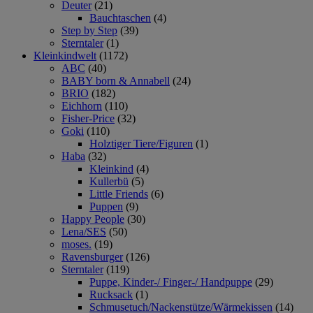
Deuter
(21)
Bauchtaschen
(4)
Step by Step
(39)
Sterntaler
(1)
Kleinkindwelt
(1172)
ABC
(40)
BABY born & Annabell
(24)
BRIO
(182)
Eichhorn
(110)
Fisher-Price
(32)
Goki
(110)
Holztiger Tiere/Figuren
(1)
Haba
(32)
Kleinkind
(4)
Kullerbü
(5)
Little Friends
(6)
Puppen
(9)
Happy People
(30)
Lena/SES
(50)
moses.
(19)
Ravensburger
(126)
Sterntaler
(119)
Puppe, Kinder-/ Finger-/ Handpuppe
(29)
Rucksack
(1)
Schmusetuch/Nackenstütze/Wärmekissen
(14)