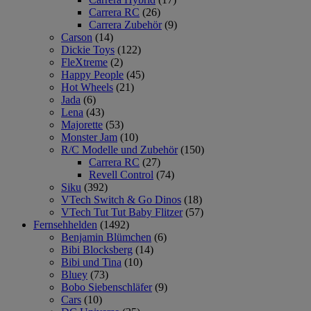
Carrera RC
(26)
Carrera Zubehör
(9)
Carson
(14)
Dickie Toys
(122)
FleXtreme
(2)
Happy People
(45)
Hot Wheels
(21)
Jada
(6)
Lena
(43)
Majorette
(53)
Monster Jam
(10)
R/C Modelle und Zubehör
(150)
Carrera RC
(27)
Revell Control
(74)
Siku
(392)
VTech Switch & Go Dinos
(18)
VTech Tut Tut Baby Flitzer
(57)
Fernsehhelden
(1492)
Benjamin Blümchen
(6)
Bibi Blocksberg
(14)
Bibi und Tina
(10)
Bluey
(73)
Bobo Siebenschläfer
(9)
Cars
(10)