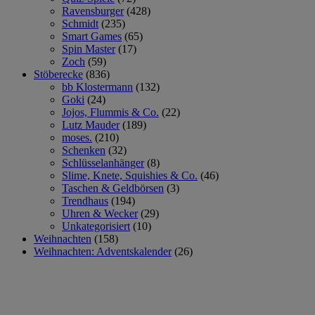
Ravensburger
(428)
Schmidt
(235)
Smart Games
(65)
Spin Master
(17)
Zoch
(59)
Stöberecke
(836)
bb Klostermann
(132)
Goki
(24)
Jojos, Flummis & Co.
(22)
Lutz Mauder
(189)
moses.
(210)
Schenken
(32)
Schlüsselanhänger
(8)
Slime, Knete, Squishies & Co.
(46)
Taschen & Geldbörsen
(3)
Trendhaus
(194)
Uhren & Wecker
(29)
Unkategorisiert
(10)
Weihnachten
(158)
Weihnachten: Adventskalender
(26)