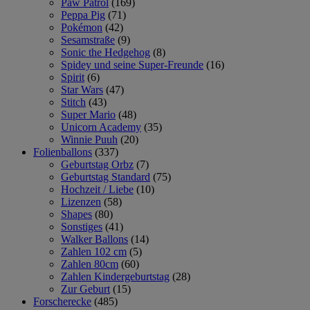
Paw Patrol
(169)
Peppa Pig
(71)
Pokémon
(42)
Sesamstraße
(9)
Sonic the Hedgehog
(8)
Spidey und seine Super-Freunde
(16)
Spirit
(6)
Star Wars
(47)
Stitch
(43)
Super Mario
(48)
Unicorn Academy
(35)
Winnie Puuh
(20)
Folienballons
(337)
Geburtstag Orbz
(7)
Geburtstag Standard
(75)
Hochzeit / Liebe
(10)
Lizenzen
(58)
Shapes
(80)
Sonstiges
(41)
Walker Ballons
(14)
Zahlen 102 cm
(5)
Zahlen 80cm
(60)
Zahlen Kindergeburtstag
(28)
Zur Geburt
(15)
Forscherecke
(485)