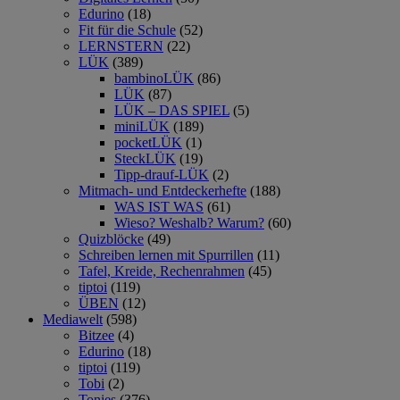
Edurino
(18)
Fit für die Schule
(52)
LERNSTERN
(22)
LÜK
(389)
bambinoLÜK
(86)
LÜK
(87)
LÜK – DAS SPIEL
(5)
miniLÜK
(189)
pocketLÜK
(1)
SteckLÜK
(19)
Tipp-drauf-LÜK
(2)
Mitmach- und Entdeckerhefte
(188)
WAS IST WAS
(61)
Wieso? Weshalb? Warum?
(60)
Quizblöcke
(49)
Schreiben lernen mit Spurrillen
(11)
Tafel, Kreide, Rechenrahmen
(45)
tiptoi
(119)
ÜBEN
(12)
Mediawelt
(598)
Bitzee
(4)
Edurino
(18)
tiptoi
(119)
Tobi
(2)
Tonies
(376)