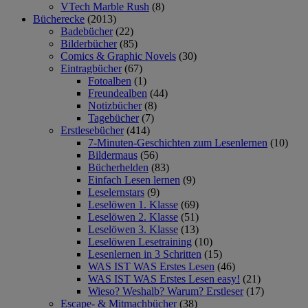
VTech Marble Rush
(8)
Bücherecke
(2013)
Badebücher
(22)
Bilderbücher
(85)
Comics & Graphic Novels
(30)
Eintragbücher
(67)
Fotoalben
(1)
Freundealben
(44)
Notizbücher
(8)
Tagebücher
(7)
Erstlesebücher
(414)
7-Minuten-Geschichten zum Lesenlernen
(10)
Bildermaus
(56)
Bücherhelden
(83)
Einfach Lesen lernen
(9)
Leselernstars
(9)
Leselöwen 1. Klasse
(69)
Leselöwen 2. Klasse
(51)
Leselöwen 3. Klasse
(13)
Leselöwen Lesetraining
(10)
Lesenlernen in 3 Schritten
(15)
WAS IST WAS Erstes Lesen
(46)
WAS IST WAS Erstes Lesen easy!
(21)
Wieso? Weshalb? Warum? Erstleser
(17)
Escape- & Mitmachbücher
(38)