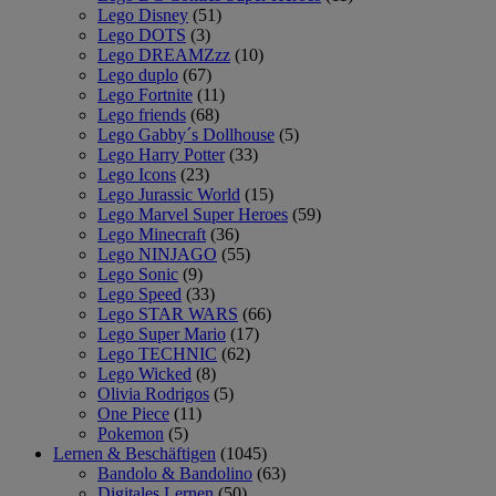
Lego Disney
(51)
Lego DOTS
(3)
Lego DREAMZzz
(10)
Lego duplo
(67)
Lego Fortnite
(11)
Lego friends
(68)
Lego Gabby´s Dollhouse
(5)
Lego Harry Potter
(33)
Lego Icons
(23)
Lego Jurassic World
(15)
Lego Marvel Super Heroes
(59)
Lego Minecraft
(36)
Lego NINJAGO
(55)
Lego Sonic
(9)
Lego Speed
(33)
Lego STAR WARS
(66)
Lego Super Mario
(17)
Lego TECHNIC
(62)
Lego Wicked
(8)
Olivia Rodrigos
(5)
One Piece
(11)
Pokemon
(5)
Lernen & Beschäftigen
(1045)
Bandolo & Bandolino
(63)
Digitales Lernen
(50)