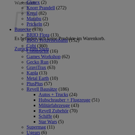
Glorex
(2)
Warenkorb
Knorr Prandell
(272)
Kreul
(82)
Marabu
(2)
Prickeln
(2)
Bauecke
(978)
BRIO Flora
(13)
Es befinden sich keine Produkte im Warenkorb.
BRIO Holzeisenbahn
(152)
Cobi
(360)
Zurück zum Shop
Constructor
(16)
Games Workshop
(62)
Gecko Run
(10)
GraviTrax
(63)
Kapla
(13)
Metal Earth
(10)
PlusPlus
(57)
Revell Bausätze
(186)
Autos + Trucks
(24)
Hubschrauber + Flugzeuge
(51)
Militärfahrzeuge
(43)
Revell Zubehör
(70)
Schiffe
(4)
Star Wars
(5)
Supermag
(11)
Ugears
(6)