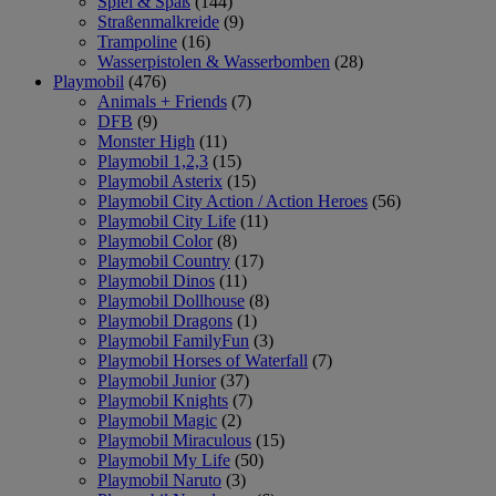
Spiel & Spaß
(144)
Straßenmalkreide
(9)
Trampoline
(16)
Wasserpistolen & Wasserbomben
(28)
Playmobil
(476)
Animals + Friends
(7)
DFB
(9)
Monster High
(11)
Playmobil 1,2,3
(15)
Playmobil Asterix
(15)
Playmobil City Action / Action Heroes
(56)
Playmobil City Life
(11)
Playmobil Color
(8)
Playmobil Country
(17)
Playmobil Dinos
(11)
Playmobil Dollhouse
(8)
Playmobil Dragons
(1)
Playmobil FamilyFun
(3)
Playmobil Horses of Waterfall
(7)
Playmobil Junior
(37)
Playmobil Knights
(7)
Playmobil Magic
(2)
Playmobil Miraculous
(15)
Playmobil My Life
(50)
Playmobil Naruto
(3)