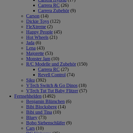
Carrera RC
(26)
Carrera Zubehör
(9)
Carson
(14)
Dickie Toys
(122)
FleXtreme
(2)
Happy People
(45)
Hot Wheels
(21)
Jada
(6)
Lena
(43)
Majorette
(53)
Monster Jam
(10)
R/C Modelle und Zubehör
(150)
Carrera RC
(27)
Revell Control
(74)
Siku
(392)
VTech Switch & Go Dinos
(18)
VTech Tut Tut Baby Flitzer
(57)
Fernsehhelden
(1492)
Benjamin Blümchen
(6)
Bibi Blocksberg
(14)
Bibi und Tina
(10)
Bluey
(73)
Bobo Siebenschläfer
(9)
Cars
(10)