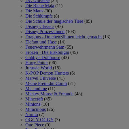
DC Universe
(25)
Die Biene Maja
(11)
Die Maus
(30)
Die Schlümpfe
(8)
Die Schule der magischen Tiere
(85)
Disney Classics
(97)
Disney Prinzessinnen
(103)
Dragons - Drachenzähmen leicht gemacht
(13)
Elefant und Hase
(14)
Feuerwehrmann Sam
(55)
Frozen - Die Eiskönigin
(45)
Gabby's Dollhouse
(43)
Harry Potter
(96)
Jurassic World
(15)
K-POP Demon Hunters
(6)
Marvel Universe
(41)
Meine Freundin Conni
(21)
Mia and me
(11)
Mickey Mouse & Freunde
(48)
Minecraft
(45)
Minions
(10)
Miraculous
(26)
Naruto
(7)
OGGY OGGY
(3)
One Piece
(9)