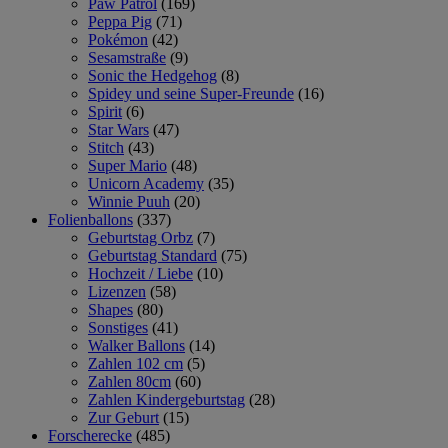
Paw Patrol
(169)
Peppa Pig
(71)
Pokémon
(42)
Sesamstraße
(9)
Sonic the Hedgehog
(8)
Spidey und seine Super-Freunde
(16)
Spirit
(6)
Star Wars
(47)
Stitch
(43)
Super Mario
(48)
Unicorn Academy
(35)
Winnie Puuh
(20)
Folienballons
(337)
Geburtstag Orbz
(7)
Geburtstag Standard
(75)
Hochzeit / Liebe
(10)
Lizenzen
(58)
Shapes
(80)
Sonstiges
(41)
Walker Ballons
(14)
Zahlen 102 cm
(5)
Zahlen 80cm
(60)
Zahlen Kindergeburtstag
(28)
Zur Geburt
(15)
Forscherecke
(485)