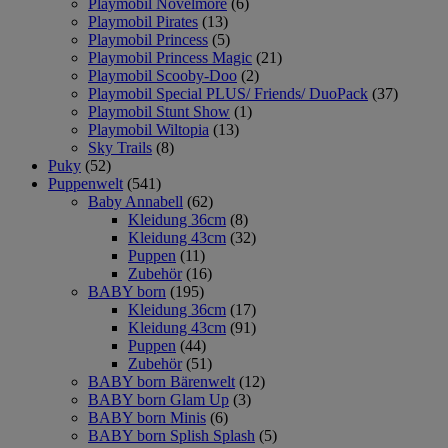
Playmobil Novelmore
(6)
Playmobil Pirates
(13)
Playmobil Princess
(5)
Playmobil Princess Magic
(21)
Playmobil Scooby-Doo
(2)
Playmobil Special PLUS/ Friends/ DuoPack
(37)
Playmobil Stunt Show
(1)
Playmobil Wiltopia
(13)
Sky Trails
(8)
Puky
(52)
Puppenwelt
(541)
Baby Annabell
(62)
Kleidung 36cm
(8)
Kleidung 43cm
(32)
Puppen
(11)
Zubehör
(16)
BABY born
(195)
Kleidung 36cm
(17)
Kleidung 43cm
(91)
Puppen
(44)
Zubehör
(51)
BABY born Bärenwelt
(12)
BABY born Glam Up
(3)
BABY born Minis
(6)
BABY born Splish Splash
(5)