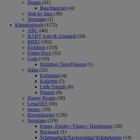
Deuter
(21)
Bauchtaschen
(4)
Step by Step
(39)
Sterntaler
(1)
Kleinkindwelt
(1172)
ABC
(40)
BABY born & Annabell
(24)
BRIO
(182)
Eichhorn
(110)
Fisher-Price
(32)
Goki
(110)
Holztiger Tiere/Figuren
(1)
Haba
(32)
Kleinkind
(4)
Kullerbü
(5)
Little Friends
(6)
Puppen
(9)
Happy People
(30)
Lena/SES
(50)
moses.
(19)
Ravensburger
(126)
Sterntaler
(119)
Puppe, Kinder-/ Finger-/ Handpuppe
(29)
Rucksack
(1)
Schmusetuch/Nackenstütze/Wärmekissen
(14)