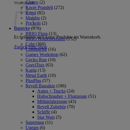
Glorex
(2)
Warenkorb
Knorr Prandell
(272)
Kreul
(82)
Marabu
(2)
Prickeln
(2)
Bauecke
(978)
BRIO Flora
(13)
Es befinden sich keine Produkte im Warenkorb.
BRIO Holzeisenbahn
(152)
Cobi
(360)
Zurück zum Shop
Constructor
(16)
Games Workshop
(62)
Gecko Run
(10)
GraviTrax
(63)
Kapla
(13)
Metal Earth
(10)
PlusPlus
(57)
Revell Bausätze
(186)
Autos + Trucks
(24)
Hubschrauber + Flugzeuge
(51)
Militärfahrzeuge
(43)
Revell Zubehör
(70)
Schiffe
(4)
Star Wars
(5)
Supermag
(11)
Ugears
(6)