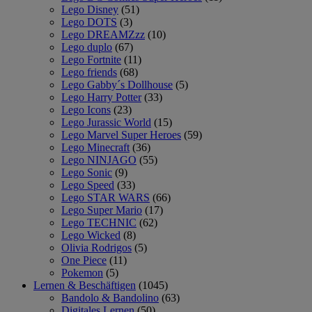
Lego Disney
(51)
Lego DOTS
(3)
Lego DREAMZzz
(10)
Lego duplo
(67)
Lego Fortnite
(11)
Lego friends
(68)
Lego Gabby´s Dollhouse
(5)
Lego Harry Potter
(33)
Lego Icons
(23)
Lego Jurassic World
(15)
Lego Marvel Super Heroes
(59)
Lego Minecraft
(36)
Lego NINJAGO
(55)
Lego Sonic
(9)
Lego Speed
(33)
Lego STAR WARS
(66)
Lego Super Mario
(17)
Lego TECHNIC
(62)
Lego Wicked
(8)
Olivia Rodrigos
(5)
One Piece
(11)
Pokemon
(5)
Lernen & Beschäftigen
(1045)
Bandolo & Bandolino
(63)
Digitales Lernen
(50)