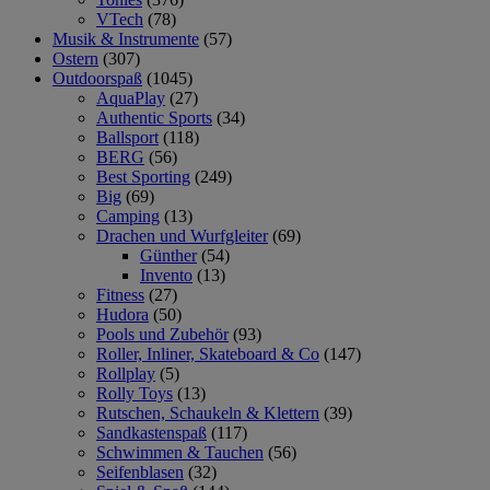
VTech
(78)
Musik & Instrumente
(57)
Ostern
(307)
Outdoorspaß
(1045)
AquaPlay
(27)
Authentic Sports
(34)
Ballsport
(118)
BERG
(56)
Best Sporting
(249)
Big
(69)
Camping
(13)
Drachen und Wurfgleiter
(69)
Günther
(54)
Invento
(13)
Fitness
(27)
Hudora
(50)
Pools und Zubehör
(93)
Roller, Inliner, Skateboard & Co
(147)
Rollplay
(5)
Rolly Toys
(13)
Rutschen, Schaukeln & Klettern
(39)
Sandkastenspaß
(117)
Schwimmen & Tauchen
(56)
Seifenblasen
(32)