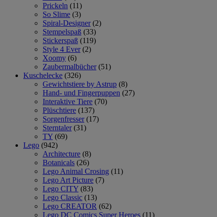
Prickeln
(11)
So Slime
(3)
Spiral-Designer
(2)
Stempelspaß
(33)
Stickerspaß
(119)
Style 4 Ever
(2)
Xoomy
(6)
Zaubermalbücher
(51)
Kuschelecke
(326)
Gewichtstiere by Astrup
(8)
Hand- und Fingerpuppen
(27)
Interaktive Tiere
(70)
Plüschtiere
(137)
Sorgenfresser
(17)
Sterntaler
(31)
TY
(69)
Lego
(942)
Architecture
(8)
Botanicals
(26)
Lego Animal Crosing
(11)
Lego Art Picture
(7)
Lego CITY
(83)
Lego Classic
(13)
Lego CREATOR
(62)
Lego DC Comics Super Heroes
(11)