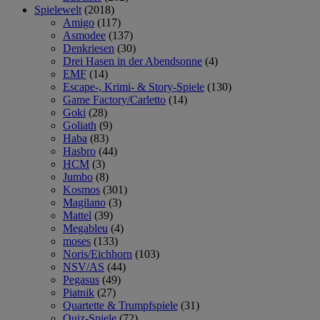
Spielewelt
(2018)
Amigo
(117)
Asmodee
(137)
Denkriesen
(30)
Drei Hasen in der Abendsonne
(4)
EMF
(14)
Escape-, Krimi- & Story-Spiele
(130)
Game Factory/Carletto
(14)
Goki
(28)
Goliath
(9)
Haba
(83)
Hasbro
(44)
HCM
(3)
Jumbo
(8)
Kosmos
(301)
Magilano
(3)
Mattel
(39)
Megableu
(4)
moses
(133)
Noris/Eichhorn
(103)
NSV/AS
(44)
Pegasus
(49)
Piatnik
(27)
Quartette & Trumpfspiele
(31)
Quiz-Spiele
(72)