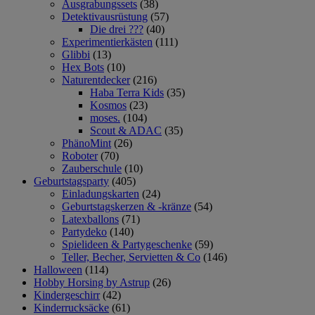
Ausgrabungssets
(38)
Detektivausrüstung
(57)
Die drei ???
(40)
Experimentierkästen
(111)
Glibbi
(13)
Hex Bots
(10)
Naturentdecker
(216)
Haba Terra Kids
(35)
Kosmos
(23)
moses.
(104)
Scout & ADAC
(35)
PhänoMint
(26)
Roboter
(70)
Zauberschule
(10)
Geburtstagsparty
(405)
Einladungskarten
(24)
Geburtstagskerzen & -kränze
(54)
Latexballons
(71)
Partydeko
(140)
Spielideen & Partygeschenke
(59)
Teller, Becher, Servietten & Co
(146)
Halloween
(114)
Hobby Horsing by Astrup
(26)
Kindergeschirr
(42)
Kinderrucksäcke
(61)