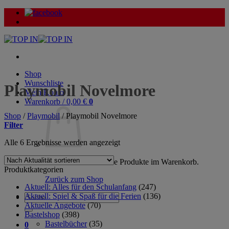
Zum
Inhalt
springen
Shop
Wunschliste
Playmobil Novelmore
Mein Konto
Warenkorb /
0,00
€
0
Shop
/
Playmobil
/
Playmobil Novelmore
Filter
Nach
Alle 6 Ergebnisse werden angezeigt
Aktualität
sortiert
Es befinden sich keine Produkte im Warenkorb.
Produktkategorien
Zurück zum Shop
Aktuell: Alles für den Schulanfang
(247)
Aktuell: Spiel & Spaß für die Ferien
(136)
Suche
Aktuelle Angebote
(70)
nach:
Bastelshop
(398)
Bastelbücher
(35)
0