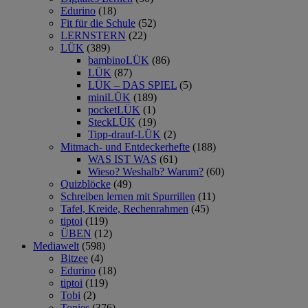
Edurino
(18)
Fit für die Schule
(52)
LERNSTERN
(22)
LÜK
(389)
bambinoLÜK
(86)
LÜK
(87)
LÜK – DAS SPIEL
(5)
miniLÜK
(189)
pocketLÜK
(1)
SteckLÜK
(19)
Tipp-drauf-LÜK
(2)
Mitmach- und Entdeckerhefte
(188)
WAS IST WAS
(61)
Wieso? Weshalb? Warum?
(60)
Quizblöcke
(49)
Schreiben lernen mit Spurrillen
(11)
Tafel, Kreide, Rechenrahmen
(45)
tiptoi
(119)
ÜBEN
(12)
Mediawelt
(598)
Bitzee
(4)
Edurino
(18)
tiptoi
(119)
Tobi
(2)
Tonies
(376)