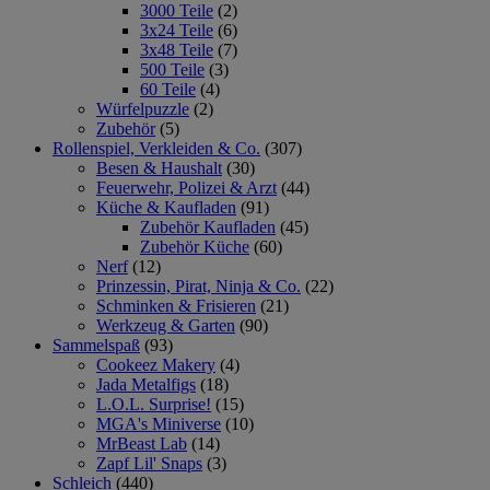
3000 Teile
(2)
3x24 Teile
(6)
3x48 Teile
(7)
500 Teile
(3)
60 Teile
(4)
Würfelpuzzle
(2)
Zubehör
(5)
Rollenspiel, Verkleiden & Co.
(307)
Besen & Haushalt
(30)
Feuerwehr, Polizei & Arzt
(44)
Küche & Kaufladen
(91)
Zubehör Kaufladen
(45)
Zubehör Küche
(60)
Nerf
(12)
Prinzessin, Pirat, Ninja & Co.
(22)
Schminken & Frisieren
(21)
Werkzeug & Garten
(90)
Sammelspaß
(93)
Cookeez Makery
(4)
Jada Metalfigs
(18)
L.O.L. Surprise!
(15)
MGA's Miniverse
(10)
MrBeast Lab
(14)
Zapf Lil' Snaps
(3)
Schleich
(440)