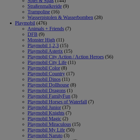
Spiel & Spaß
(144)
Straßenmalkreide
(9)
Trampoline
(16)
Wasserpistolen & Wasserbomben
(28)
Playmobil
(476)
Animals + Friends
(7)
DFB
(9)
Monster High
(11)
Playmobil 1,2,3
(15)
Playmobil Asterix
(15)
Playmobil City Action / Action Heroes
(56)
Playmobil City Life
(11)
Playmobil Color
(8)
Playmobil Country
(17)
Playmobil Dinos
(11)
Playmobil Dollhouse
(8)
Playmobil Dragons
(1)
Playmobil FamilyFun
(3)
Playmobil Horses of Waterfall
(7)
Playmobil Junior
(37)
Playmobil Knights
(7)
Playmobil Magic
(2)
Playmobil Miraculous
(15)
Playmobil My Life
(50)
Playmobil Naruto
(3)