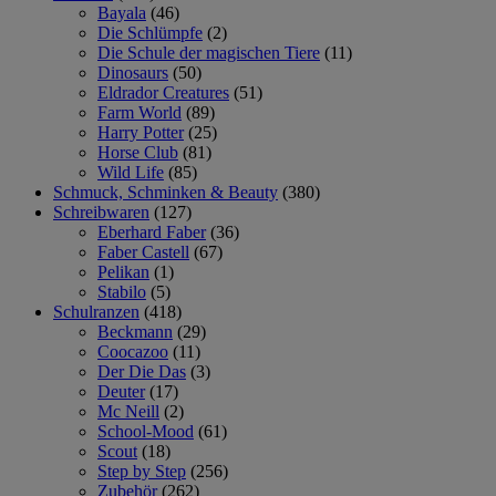
Bayala
(46)
Die Schlümpfe
(2)
Die Schule der magischen Tiere
(11)
Dinosaurs
(50)
Eldrador Creatures
(51)
Farm World
(89)
Harry Potter
(25)
Horse Club
(81)
Wild Life
(85)
Schmuck, Schminken & Beauty
(380)
Schreibwaren
(127)
Eberhard Faber
(36)
Faber Castell
(67)
Pelikan
(1)
Stabilo
(5)
Schulranzen
(418)
Beckmann
(29)
Coocazoo
(11)
Der Die Das
(3)
Deuter
(17)
Mc Neill
(2)
School-Mood
(61)
Scout
(18)
Step by Step
(256)
Zubehör
(262)