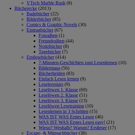
VTech Marble Rush
(8)
Bücherecke
(2013)
Badebücher
(22)
Bilderbücher
(85)
Comics & Graphic Novels
(30)
Eintragbücher
(67)
Fotoalben
(1)
Freundealben
(44)
Notizbücher
(8)
Tagebücher
(7)
Erstlesebücher
(414)
7-Minuten-Geschichten zum Lesenlernen
(10)
Bildermaus
(56)
Bücherhelden
(83)
Einfach Lesen lernen
(9)
Leselernstars
(9)
Leselöwen 1. Klasse
(69)
Leselöwen 2. Klasse
(51)
Leselöwen 3. Klasse
(13)
Leselöwen Lesetraining
(10)
Lesenlernen in 3 Schritten
(15)
WAS IST WAS Erstes Lesen
(46)
WAS IST WAS Erstes Lesen easy!
(21)
Wieso? Weshalb? Warum? Erstleser
(17)
Escape- & Mitmachbücher
(38)