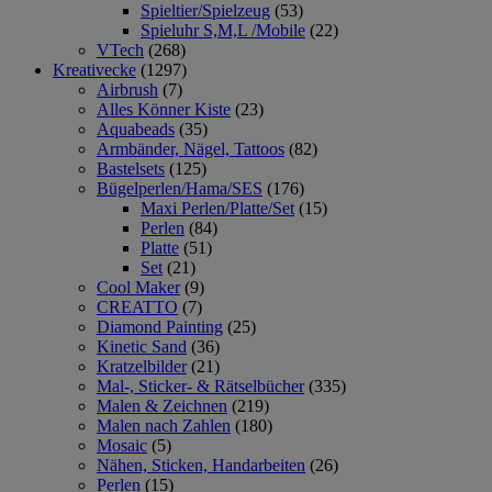
Spieltier/Spielzeug
(53)
Spieluhr S,M,L /Mobile
(22)
VTech
(268)
Kreativecke
(1297)
Airbrush
(7)
Alles Könner Kiste
(23)
Aquabeads
(35)
Armbänder, Nägel, Tattoos
(82)
Bastelsets
(125)
Bügelperlen/Hama/SES
(176)
Maxi Perlen/Platte/Set
(15)
Perlen
(84)
Platte
(51)
Set
(21)
Cool Maker
(9)
CREATTO
(7)
Diamond Painting
(25)
Kinetic Sand
(36)
Kratzelbilder
(21)
Mal-, Sticker- & Rätselbücher
(335)
Malen & Zeichnen
(219)
Malen nach Zahlen
(180)
Mosaic
(5)
Nähen, Sticken, Handarbeiten
(26)
Perlen
(15)