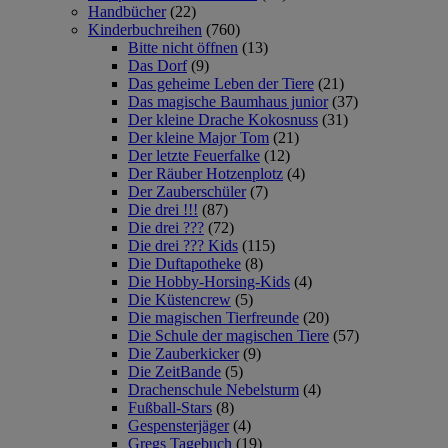
Handbücher
(22)
Kinderbuchreihen
(760)
Bitte nicht öffnen
(13)
Das Dorf
(9)
Das geheime Leben der Tiere
(21)
Das magische Baumhaus junior
(37)
Der kleine Drache Kokosnuss
(31)
Der kleine Major Tom
(21)
Der letzte Feuerfalke
(12)
Der Räuber Hotzenplotz
(4)
Der Zauberschüler
(7)
Die drei !!!
(87)
Die drei ???
(72)
Die drei ??? Kids
(115)
Die Duftapotheke
(8)
Die Hobby-Horsing-Kids
(4)
Die Küstencrew
(5)
Die magischen Tierfreunde
(20)
Die Schule der magischen Tiere
(57)
Die Zauberkicker
(9)
Die ZeitBande
(5)
Drachenschule Nebelsturm
(4)
Fußball-Stars
(8)
Gespensterjäger
(4)
Gregs Tagebuch
(19)