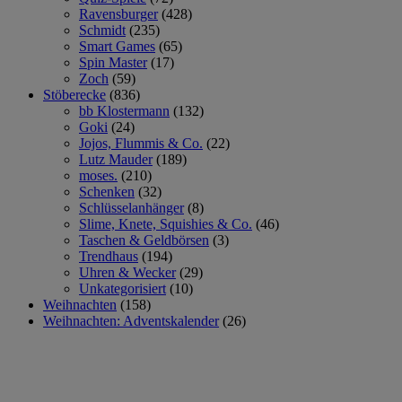
Ravensburger
(428)
Schmidt
(235)
Smart Games
(65)
Spin Master
(17)
Zoch
(59)
Stöberecke
(836)
bb Klostermann
(132)
Goki
(24)
Jojos, Flummis & Co.
(22)
Lutz Mauder
(189)
moses.
(210)
Schenken
(32)
Schlüsselanhänger
(8)
Slime, Knete, Squishies & Co.
(46)
Taschen & Geldbörsen
(3)
Trendhaus
(194)
Uhren & Wecker
(29)
Unkategorisiert
(10)
Weihnachten
(158)
Weihnachten: Adventskalender
(26)