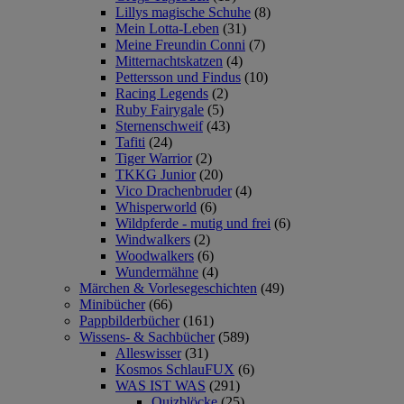
Lillys magische Schuhe
(8)
Mein Lotta-Leben
(31)
Meine Freundin Conni
(7)
Mitternachtskatzen
(4)
Pettersson und Findus
(10)
Racing Legends
(2)
Ruby Fairygale
(5)
Sternenschweif
(43)
Tafiti
(24)
Tiger Warrior
(2)
TKKG Junior
(20)
Vico Drachenbruder
(4)
Whisperworld
(6)
Wildpferde - mutig und frei
(6)
Windwalkers
(2)
Woodwalkers
(6)
Wundermähne
(4)
Märchen & Vorlesegeschichten
(49)
Minibücher
(66)
Pappbilderbücher
(161)
Wissens- & Sachbücher
(589)
Alleswisser
(31)
Kosmos SchlauFUX
(6)
WAS IST WAS
(291)
Quizblöcke
(25)