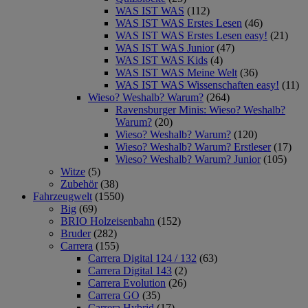
WAS IST WAS
(112)
WAS IST WAS Erstes Lesen
(46)
WAS IST WAS Erstes Lesen easy!
(21)
WAS IST WAS Junior
(47)
WAS IST WAS Kids
(4)
WAS IST WAS Meine Welt
(36)
WAS IST WAS Wissenschaften easy!
(11)
Wieso? Weshalb? Warum?
(264)
Ravensburger Minis: Wieso? Weshalb?
Warum?
(20)
Wieso? Weshalb? Warum?
(120)
Wieso? Weshalb? Warum? Erstleser
(17)
Wieso? Weshalb? Warum? Junior
(105)
Witze
(5)
Zubehör
(38)
Fahrzeugwelt
(1550)
Big
(69)
BRIO Holzeisenbahn
(152)
Bruder
(282)
Carrera
(155)
Carrera Digital 124 / 132
(63)
Carrera Digital 143
(2)
Carrera Evolution
(26)
Carrera GO
(35)
Carrera Hybrid
(17)