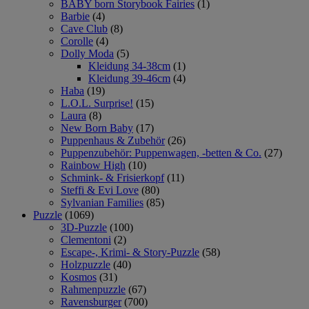
BABY born Storybook Fairies
(1)
Barbie
(4)
Cave Club
(8)
Corolle
(4)
Dolly Moda
(5)
Kleidung 34-38cm
(1)
Kleidung 39-46cm
(4)
Haba
(19)
L.O.L. Surprise!
(15)
Laura
(8)
New Born Baby
(17)
Puppenhaus & Zubehör
(26)
Puppenzubehör: Puppenwagen, -betten & Co.
(27)
Rainbow High
(10)
Schmink- & Frisierkopf
(11)
Steffi & Evi Love
(80)
Sylvanian Families
(85)
Puzzle
(1069)
3D-Puzzle
(100)
Clementoni
(2)
Escape-, Krimi- & Story-Puzzle
(58)
Holzpuzzle
(40)
Kosmos
(31)
Rahmenpuzzle
(67)
Ravensburger
(700)