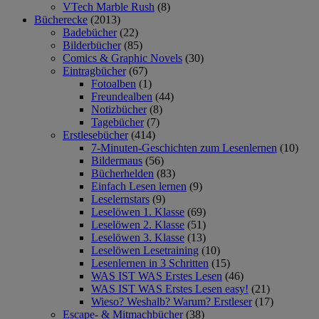
VTech Marble Rush
(8)
Bücherecke
(2013)
Badebücher
(22)
Bilderbücher
(85)
Comics & Graphic Novels
(30)
Eintragbücher
(67)
Fotoalben
(1)
Freundealben
(44)
Notizbücher
(8)
Tagebücher
(7)
Erstlesebücher
(414)
7-Minuten-Geschichten zum Lesenlernen
(10)
Bildermaus
(56)
Bücherhelden
(83)
Einfach Lesen lernen
(9)
Leselernstars
(9)
Leselöwen 1. Klasse
(69)
Leselöwen 2. Klasse
(51)
Leselöwen 3. Klasse
(13)
Leselöwen Lesetraining
(10)
Lesenlernen in 3 Schritten
(15)
WAS IST WAS Erstes Lesen
(46)
WAS IST WAS Erstes Lesen easy!
(21)
Wieso? Weshalb? Warum? Erstleser
(17)
Escape- & Mitmachbücher
(38)