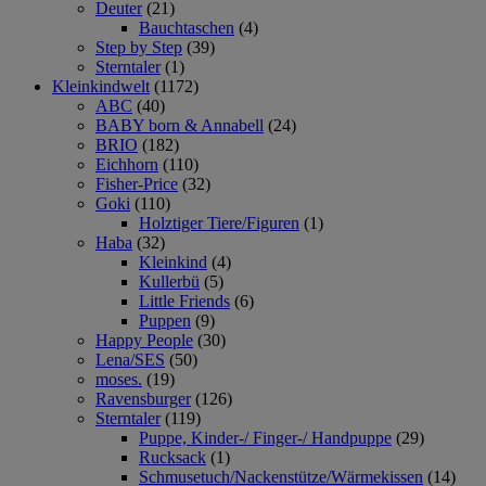
Deuter
(21)
Bauchtaschen
(4)
Step by Step
(39)
Sterntaler
(1)
Kleinkindwelt
(1172)
ABC
(40)
BABY born & Annabell
(24)
BRIO
(182)
Eichhorn
(110)
Fisher-Price
(32)
Goki
(110)
Holztiger Tiere/Figuren
(1)
Haba
(32)
Kleinkind
(4)
Kullerbü
(5)
Little Friends
(6)
Puppen
(9)
Happy People
(30)
Lena/SES
(50)
moses.
(19)
Ravensburger
(126)
Sterntaler
(119)
Puppe, Kinder-/ Finger-/ Handpuppe
(29)
Rucksack
(1)
Schmusetuch/Nackenstütze/Wärmekissen
(14)