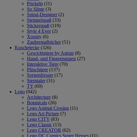
Prickeln
(11)
So Slime
(3)
Spiral-Designer
(2)
Stempelspaß
(33)
Stickerspaß
(119)
Style 4 Ever
(2)
Xoomy
(6)
Zaubermalbücher
(51)
Kuschelecke
(326)
Gewichtstiere by Astrup
(8)
Hand- und Fingerpuppen
(27)
Interaktive Tiere
(70)
Plüschtiere
(137)
Sorgenfresser
(17)
Sterntaler
(31)
TY
(69)
Lego
(942)
Architecture
(8)
Botanicals
(26)
Lego Animal Crosing
(11)
Lego Art Picture
(7)
Lego CITY
(83)
Lego Classic
(13)
Lego CREATOR
(62)
Lego DC Comics Super Heroes
(11)