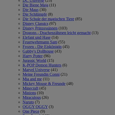
DC Universe
(25)
Die Biene Maja
(11)
Die Maus
(30)
Die Schlümpfe
(8)
Die Schule der magischen Tiere
(85)
Disney Classics
(97)
Disney Prinzessinnen
(103)
Dragons - Drachenzähmen leicht gemacht
(13)
Elefant und Hase
(14)
Feuerwehrmann Sam
(55)
Frozen - Die Eiskönigin
(45)
Gabby's Dollhouse
(43)
Harry Potter
(96)
Jurassic World
(15)
K-POP Demon Hunters
(6)
Marvel Universe
(41)
Meine Freundin Conni
(21)
Mia and me
(11)
Mickey Mouse & Freunde
(48)
Minecraft
(45)
Minions
(10)
Miraculous
(26)
Naruto
(7)
OGGY OGGY
(3)
One Piece
(9)