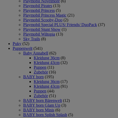
Playmobil Novelmore
(6)
Playmobil Pirates
(13)
Playmobil Princess
(5)
Playmobil Princess Magic
(21)
Playmobil Scooby-Doo
(2)
Playmobil Special PLUS/ Friends/ DuoPack
(37)
Playmobil Stunt Show
(1)
Playmobil Wiltopia
(13)
Sky Trails
(8)
Puky
(52)
Puppenwelt
(541)
Baby Annabell
(62)
Kleidung 36cm
(8)
Kleidung 43cm
(32)
Puppen
(11)
Zubehör
(16)
BABY born
(195)
Kleidung 36cm
(17)
Kleidung 43cm
(91)
Puppen
(44)
Zubehör
(51)
BABY born Bärenwelt
(12)
BABY born Glam Up
(3)
BABY born Minis
(6)
BABY born Splish Splash
(5)