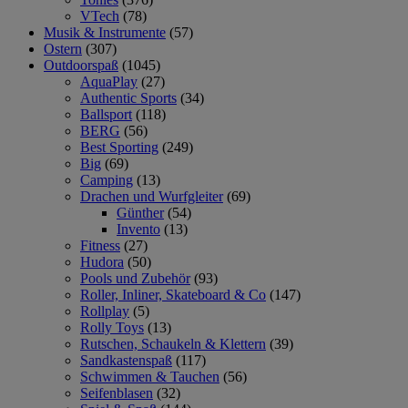
VTech
(78)
Musik & Instrumente
(57)
Ostern
(307)
Outdoorspaß
(1045)
AquaPlay
(27)
Authentic Sports
(34)
Ballsport
(118)
BERG
(56)
Best Sporting
(249)
Big
(69)
Camping
(13)
Drachen und Wurfgleiter
(69)
Günther
(54)
Invento
(13)
Fitness
(27)
Hudora
(50)
Pools und Zubehör
(93)
Roller, Inliner, Skateboard & Co
(147)
Rollplay
(5)
Rolly Toys
(13)
Rutschen, Schaukeln & Klettern
(39)
Sandkastenspaß
(117)
Schwimmen & Tauchen
(56)
Seifenblasen
(32)