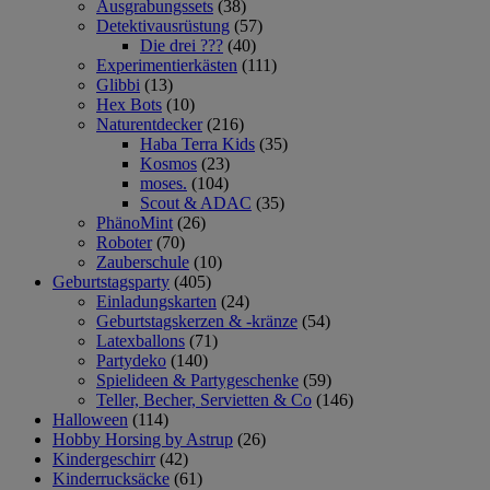
Ausgrabungssets
(38)
Detektivausrüstung
(57)
Die drei ???
(40)
Experimentierkästen
(111)
Glibbi
(13)
Hex Bots
(10)
Naturentdecker
(216)
Haba Terra Kids
(35)
Kosmos
(23)
moses.
(104)
Scout & ADAC
(35)
PhänoMint
(26)
Roboter
(70)
Zauberschule
(10)
Geburtstagsparty
(405)
Einladungskarten
(24)
Geburtstagskerzen & -kränze
(54)
Latexballons
(71)
Partydeko
(140)
Spielideen & Partygeschenke
(59)
Teller, Becher, Servietten & Co
(146)
Halloween
(114)
Hobby Horsing by Astrup
(26)
Kindergeschirr
(42)
Kinderrucksäcke
(61)