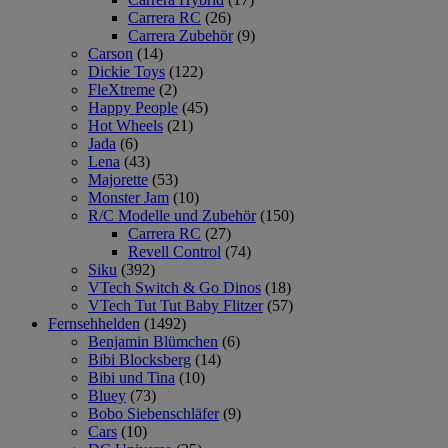
Carrera RC
(26)
Carrera Zubehör
(9)
Carson
(14)
Dickie Toys
(122)
FleXtreme
(2)
Happy People
(45)
Hot Wheels
(21)
Jada
(6)
Lena
(43)
Majorette
(53)
Monster Jam
(10)
R/C Modelle und Zubehör
(150)
Carrera RC
(27)
Revell Control
(74)
Siku
(392)
VTech Switch & Go Dinos
(18)
VTech Tut Tut Baby Flitzer
(57)
Fernsehhelden
(1492)
Benjamin Blümchen
(6)
Bibi Blocksberg
(14)
Bibi und Tina
(10)
Bluey
(73)
Bobo Siebenschläfer
(9)
Cars
(10)