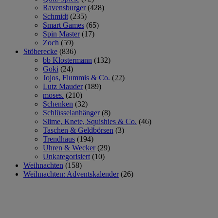
Ravensburger
(428)
Schmidt
(235)
Smart Games
(65)
Spin Master
(17)
Zoch
(59)
Stöberecke
(836)
bb Klostermann
(132)
Goki
(24)
Jojos, Flummis & Co.
(22)
Lutz Mauder
(189)
moses.
(210)
Schenken
(32)
Schlüsselanhänger
(8)
Slime, Knete, Squishies & Co.
(46)
Taschen & Geldbörsen
(3)
Trendhaus
(194)
Uhren & Wecker
(29)
Unkategorisiert
(10)
Weihnachten
(158)
Weihnachten: Adventskalender
(26)