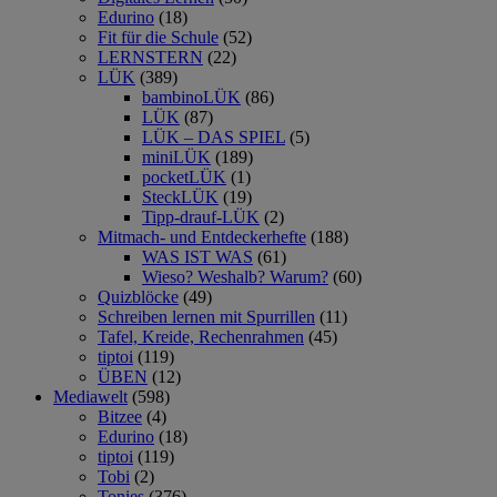
Edurino
(18)
Fit für die Schule
(52)
LERNSTERN
(22)
LÜK
(389)
bambinoLÜK
(86)
LÜK
(87)
LÜK – DAS SPIEL
(5)
miniLÜK
(189)
pocketLÜK
(1)
SteckLÜK
(19)
Tipp-drauf-LÜK
(2)
Mitmach- und Entdeckerhefte
(188)
WAS IST WAS
(61)
Wieso? Weshalb? Warum?
(60)
Quizblöcke
(49)
Schreiben lernen mit Spurrillen
(11)
Tafel, Kreide, Rechenrahmen
(45)
tiptoi
(119)
ÜBEN
(12)
Mediawelt
(598)
Bitzee
(4)
Edurino
(18)
tiptoi
(119)
Tobi
(2)
Tonies
(376)