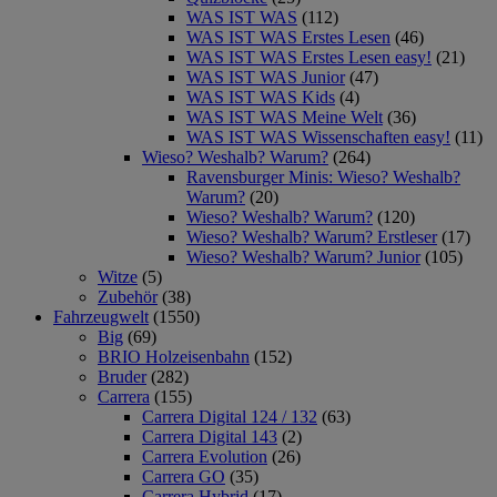
WAS IST WAS
(112)
WAS IST WAS Erstes Lesen
(46)
WAS IST WAS Erstes Lesen easy!
(21)
WAS IST WAS Junior
(47)
WAS IST WAS Kids
(4)
WAS IST WAS Meine Welt
(36)
WAS IST WAS Wissenschaften easy!
(11)
Wieso? Weshalb? Warum?
(264)
Ravensburger Minis: Wieso? Weshalb?
Warum?
(20)
Wieso? Weshalb? Warum?
(120)
Wieso? Weshalb? Warum? Erstleser
(17)
Wieso? Weshalb? Warum? Junior
(105)
Witze
(5)
Zubehör
(38)
Fahrzeugwelt
(1550)
Big
(69)
BRIO Holzeisenbahn
(152)
Bruder
(282)
Carrera
(155)
Carrera Digital 124 / 132
(63)
Carrera Digital 143
(2)
Carrera Evolution
(26)
Carrera GO
(35)
Carrera Hybrid
(17)