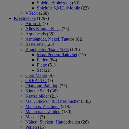
Spieltier/Spielzeug
(53)
Spieluhr S,M,L /Mobile
(22)
VTech
(268)
Kreativecke
(1297)
Airbrush
(7)
Alles Könner Kiste
(23)
Aquabeads
(35)
Armbänder, Nägel, Tattoos
(82)
Bastelsets
(125)
Bügelperlen/Hama/SES
(176)
Maxi Perlen/Platte/Set
(15)
Perlen
(84)
Platte
(51)
Set
(21)
Cool Maker
(9)
CREATTO
(7)
Diamond Painting
(25)
Kinetic Sand
(36)
Kratzelbilder
(21)
Mal-, Sticker- & Rätselbücher
(335)
Malen & Zeichnen
(219)
Malen nach Zahlen
(180)
Mosaic
(5)
Nähen, Sticken, Handarbeiten
(26)
Perlen
(15)