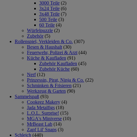
3000 Teile
(2)
3x24 Teile
(6)
3x48 Teile
(7)
500 Teile
(3)
60 Teile
(4)
Würfelpuzzle
(2)
Zubehör
(5)
Rollenspiel, Verkleiden & Co.
(307)
Besen & Haushalt
(30)
Feuerwehr, Polizei & Arzt
(44)
Küche & Kaufladen
(91)
Zubehör Kaufladen
(45)
Zubehör Küche
(60)
Nerf
(12)
Prinzessin, Pirat, Ninja & Co.
(22)
Schminken & Frisieren
(21)
Werkzeug & Garten
(90)
Sammelspaß
(93)
Cookeez Makery
(4)
Jada Metalfigs
(18)
L.O.L. Surprise!
(15)
MGA's Miniverse
(10)
MrBeast Lab
(14)
Zapf Lil' Snaps
(3)
Schleich
(440)