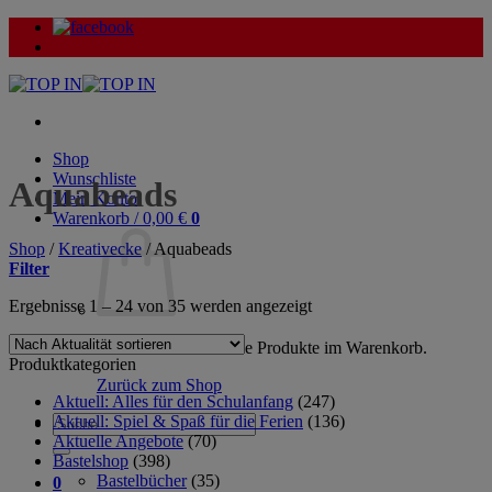
Zum
Inhalt
springen
Shop
Wunschliste
Aquabeads
Mein Konto
Warenkorb /
0,00
€
0
Shop
/
Kreativecke
/
Aquabeads
Filter
Nach
Ergebnisse 1 – 24 von 35 werden angezeigt
Aktualität
sortiert
Es befinden sich keine Produkte im Warenkorb.
Produktkategorien
Zurück zum Shop
Aktuell: Alles für den Schulanfang
(247)
Aktuell: Spiel & Spaß für die Ferien
(136)
Suche
Aktuelle Angebote
(70)
nach:
Bastelshop
(398)
Bastelbücher
(35)
0