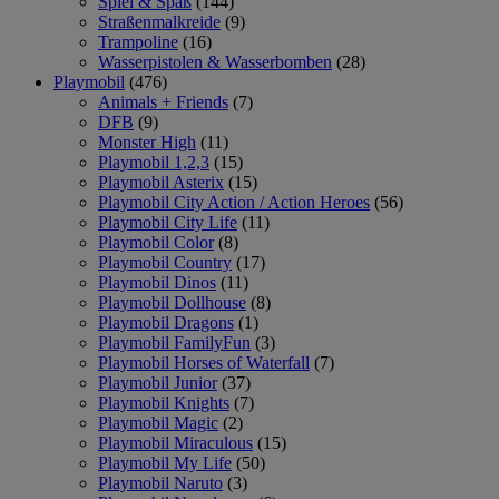
Spiel & Spaß
(144)
Straßenmalkreide
(9)
Trampoline
(16)
Wasserpistolen & Wasserbomben
(28)
Playmobil
(476)
Animals + Friends
(7)
DFB
(9)
Monster High
(11)
Playmobil 1,2,3
(15)
Playmobil Asterix
(15)
Playmobil City Action / Action Heroes
(56)
Playmobil City Life
(11)
Playmobil Color
(8)
Playmobil Country
(17)
Playmobil Dinos
(11)
Playmobil Dollhouse
(8)
Playmobil Dragons
(1)
Playmobil FamilyFun
(3)
Playmobil Horses of Waterfall
(7)
Playmobil Junior
(37)
Playmobil Knights
(7)
Playmobil Magic
(2)
Playmobil Miraculous
(15)
Playmobil My Life
(50)
Playmobil Naruto
(3)