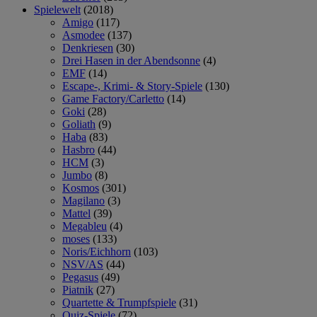
Spielewelt
(2018)
Amigo
(117)
Asmodee
(137)
Denkriesen
(30)
Drei Hasen in der Abendsonne
(4)
EMF
(14)
Escape-, Krimi- & Story-Spiele
(130)
Game Factory/Carletto
(14)
Goki
(28)
Goliath
(9)
Haba
(83)
Hasbro
(44)
HCM
(3)
Jumbo
(8)
Kosmos
(301)
Magilano
(3)
Mattel
(39)
Megableu
(4)
moses
(133)
Noris/Eichhorn
(103)
NSV/AS
(44)
Pegasus
(49)
Piatnik
(27)
Quartette & Trumpfspiele
(31)
Quiz-Spiele
(72)