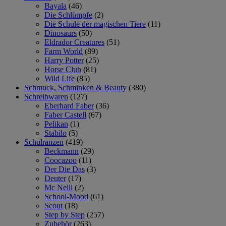
Bayala
(46)
Die Schlümpfe
(2)
Die Schule der magischen Tiere
(11)
Dinosaurs
(50)
Eldrador Creatures
(51)
Farm World
(89)
Harry Potter
(25)
Horse Club
(81)
Wild Life
(85)
Schmuck, Schminken & Beauty
(380)
Schreibwaren
(127)
Eberhard Faber
(36)
Faber Castell
(67)
Pelikan
(1)
Stabilo
(5)
Schulranzen
(419)
Beckmann
(29)
Coocazoo
(11)
Der Die Das
(3)
Deuter
(17)
Mc Neill
(2)
School-Mood
(61)
Scout
(18)
Step by Step
(257)
Zubehör
(263)