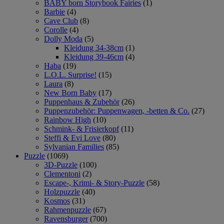
BABY born Storybook Fairies
(1)
Barbie
(4)
Cave Club
(8)
Corolle
(4)
Dolly Moda
(5)
Kleidung 34-38cm
(1)
Kleidung 39-46cm
(4)
Haba
(19)
L.O.L. Surprise!
(15)
Laura
(8)
New Born Baby
(17)
Puppenhaus & Zubehör
(26)
Puppenzubehör: Puppenwagen, -betten & Co.
(27)
Rainbow High
(10)
Schmink- & Frisierkopf
(11)
Steffi & Evi Love
(80)
Sylvanian Families
(85)
Puzzle
(1069)
3D-Puzzle
(100)
Clementoni
(2)
Escape-, Krimi- & Story-Puzzle
(58)
Holzpuzzle
(40)
Kosmos
(31)
Rahmenpuzzle
(67)
Ravensburger
(700)