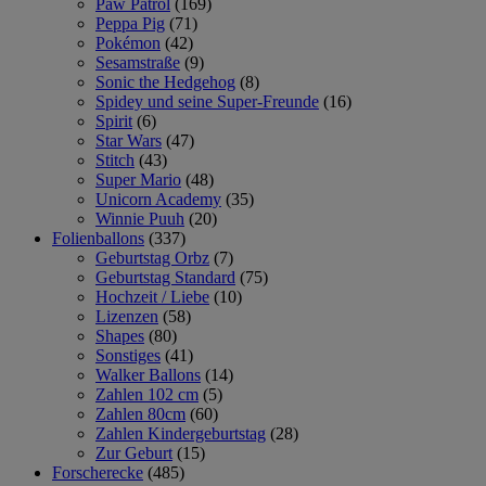
Paw Patrol
(169)
Peppa Pig
(71)
Pokémon
(42)
Sesamstraße
(9)
Sonic the Hedgehog
(8)
Spidey und seine Super-Freunde
(16)
Spirit
(6)
Star Wars
(47)
Stitch
(43)
Super Mario
(48)
Unicorn Academy
(35)
Winnie Puuh
(20)
Folienballons
(337)
Geburtstag Orbz
(7)
Geburtstag Standard
(75)
Hochzeit / Liebe
(10)
Lizenzen
(58)
Shapes
(80)
Sonstiges
(41)
Walker Ballons
(14)
Zahlen 102 cm
(5)
Zahlen 80cm
(60)
Zahlen Kindergeburtstag
(28)
Zur Geburt
(15)
Forscherecke
(485)