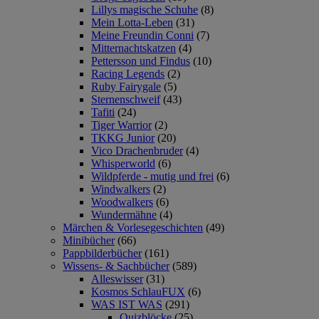
Lillys magische Schuhe
(8)
Mein Lotta-Leben
(31)
Meine Freundin Conni
(7)
Mitternachtskatzen
(4)
Pettersson und Findus
(10)
Racing Legends
(2)
Ruby Fairygale
(5)
Sternenschweif
(43)
Tafiti
(24)
Tiger Warrior
(2)
TKKG Junior
(20)
Vico Drachenbruder
(4)
Whisperworld
(6)
Wildpferde - mutig und frei
(6)
Windwalkers
(2)
Woodwalkers
(6)
Wundermähne
(4)
Märchen & Vorlesegeschichten
(49)
Minibücher
(66)
Pappbilderbücher
(161)
Wissens- & Sachbücher
(589)
Alleswisser
(31)
Kosmos SchlauFUX
(6)
WAS IST WAS
(291)
Quizblöcke
(25)