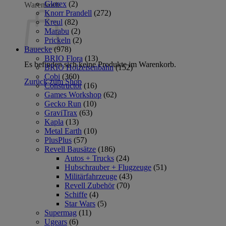
Glorex
(2)
Warenkorb
Knorr Prandell
(272)
Kreul
(82)
Marabu
(2)
Prickeln
(2)
Bauecke
(978)
BRIO Flora
(13)
Es befinden sich keine Produkte im Warenkorb.
BRIO Holzeisenbahn
(152)
Cobi
(360)
Zurück zum Shop
Constructor
(16)
Games Workshop
(62)
Gecko Run
(10)
GraviTrax
(63)
Kapla
(13)
Metal Earth
(10)
PlusPlus
(57)
Revell Bausätze
(186)
Autos + Trucks
(24)
Hubschrauber + Flugzeuge
(51)
Militärfahrzeuge
(43)
Revell Zubehör
(70)
Schiffe
(4)
Star Wars
(5)
Supermag
(11)
Ugears
(6)