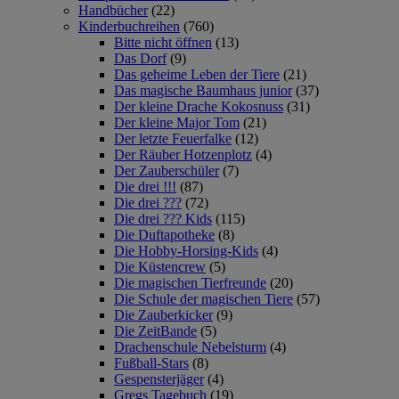
Handbücher
(22)
Kinderbuchreihen
(760)
Bitte nicht öffnen
(13)
Das Dorf
(9)
Das geheime Leben der Tiere
(21)
Das magische Baumhaus junior
(37)
Der kleine Drache Kokosnuss
(31)
Der kleine Major Tom
(21)
Der letzte Feuerfalke
(12)
Der Räuber Hotzenplotz
(4)
Der Zauberschüler
(7)
Die drei !!!
(87)
Die drei ???
(72)
Die drei ??? Kids
(115)
Die Duftapotheke
(8)
Die Hobby-Horsing-Kids
(4)
Die Küstencrew
(5)
Die magischen Tierfreunde
(20)
Die Schule der magischen Tiere
(57)
Die Zauberkicker
(9)
Die ZeitBande
(5)
Drachenschule Nebelsturm
(4)
Fußball-Stars
(8)
Gespensterjäger
(4)
Gregs Tagebuch
(19)