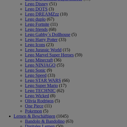
Lego Disney
(51)
Lego DOTS
(3)
Lego DREAMZzz
(10)
Lego duplo
(67)
Lego Fortnite
(11)
Lego friends
(68)
Lego Gabby´s Dollhouse
(5)
Lego Harry Potter
(33)
Lego Icons
(23)
Lego Jurassic World
(15)
Lego Marvel Super Heroes
(59)
Lego Minecraft
(36)
Lego NINJAGO
(55)
Lego Sonic
(9)
Lego Speed
(33)
Lego STAR WARS
(66)
Lego Super Mario
(17)
Lego TECHNIC
(62)
Lego Wicked
(8)
Olivia Rodrigos
(5)
One Piece
(11)
Pokemon
(5)
Lernen & Beschäftigen
(1045)
Bandolo & Bandolino
(63)
Digitales Lernen
(50)