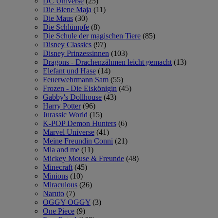
DC Universe
(25)
Die Biene Maja
(11)
Die Maus
(30)
Die Schlümpfe
(8)
Die Schule der magischen Tiere
(85)
Disney Classics
(97)
Disney Prinzessinnen
(103)
Dragons - Drachenzähmen leicht gemacht
(13)
Elefant und Hase
(14)
Feuerwehrmann Sam
(55)
Frozen - Die Eiskönigin
(45)
Gabby's Dollhouse
(43)
Harry Potter
(96)
Jurassic World
(15)
K-POP Demon Hunters
(6)
Marvel Universe
(41)
Meine Freundin Conni
(21)
Mia and me
(11)
Mickey Mouse & Freunde
(48)
Minecraft
(45)
Minions
(10)
Miraculous
(26)
Naruto
(7)
OGGY OGGY
(3)
One Piece
(9)