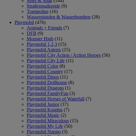
Spiel & Spaß
(144)
Straßenmalkreide
(9)
Trampoline
(16)
Wasserpistolen & Wasserbomben
(28)
Playmobil
(476)
Animals + Friends
(7)
DFB
(9)
Monster High
(11)
Playmobil 1,2,3
(15)
Playmobil Asterix
(15)
Playmobil City Action / Action Heroes
(56)
Playmobil City Life
(11)
Playmobil Color
(8)
Playmobil Country
(17)
Playmobil Dinos
(11)
Playmobil Dollhouse
(8)
Playmobil Dragons
(1)
Playmobil FamilyFun
(3)
Playmobil Horses of Waterfall
(7)
Playmobil Junior
(37)
Playmobil Knights
(7)
Playmobil Magic
(2)
Playmobil Miraculous
(15)
Playmobil My Life
(50)
Playmobil Naruto
(3)