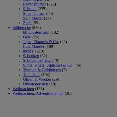
Ravensburger
(428)
Schmidt
(235)
Smart Games
(65)
Spin Master
(17)
Zoch
(59)
Stöberecke
(836)
bb Klostermann
(132)
Goki
(24)
Jojos, Flummis & Co.
(22)
Lutz Mauder
(189)
moses.
(210)
Schenken
(32)
Schlüsselanhänger
(8)
Slime, Knete, Squishies & Co.
(46)
Taschen & Geldbörsen
(3)
Trendhaus
(194)
Uhren & Wecker
(29)
Unkategorisiert
(10)
Weihnachten
(158)
Weihnachten: Adventskalender
(26)