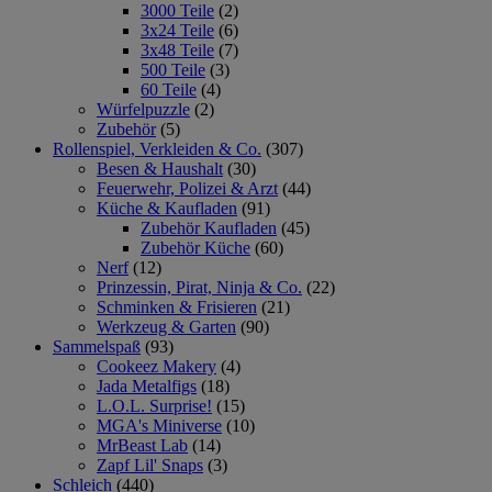
3000 Teile
(2)
3x24 Teile
(6)
3x48 Teile
(7)
500 Teile
(3)
60 Teile
(4)
Würfelpuzzle
(2)
Zubehör
(5)
Rollenspiel, Verkleiden & Co.
(307)
Besen & Haushalt
(30)
Feuerwehr, Polizei & Arzt
(44)
Küche & Kaufladen
(91)
Zubehör Kaufladen
(45)
Zubehör Küche
(60)
Nerf
(12)
Prinzessin, Pirat, Ninja & Co.
(22)
Schminken & Frisieren
(21)
Werkzeug & Garten
(90)
Sammelspaß
(93)
Cookeez Makery
(4)
Jada Metalfigs
(18)
L.O.L. Surprise!
(15)
MGA's Miniverse
(10)
MrBeast Lab
(14)
Zapf Lil' Snaps
(3)
Schleich
(440)