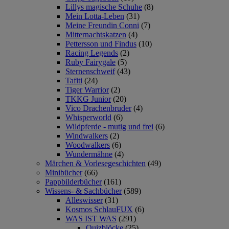
Lillys magische Schuhe
(8)
Mein Lotta-Leben
(31)
Meine Freundin Conni
(7)
Mitternachtskatzen
(4)
Pettersson und Findus
(10)
Racing Legends
(2)
Ruby Fairygale
(5)
Sternenschweif
(43)
Tafiti
(24)
Tiger Warrior
(2)
TKKG Junior
(20)
Vico Drachenbruder
(4)
Whisperworld
(6)
Wildpferde - mutig und frei
(6)
Windwalkers
(2)
Woodwalkers
(6)
Wundermähne
(4)
Märchen & Vorlesegeschichten
(49)
Minibücher
(66)
Pappbilderbücher
(161)
Wissens- & Sachbücher
(589)
Alleswisser
(31)
Kosmos SchlauFUX
(6)
WAS IST WAS
(291)
Quizblöcke
(25)