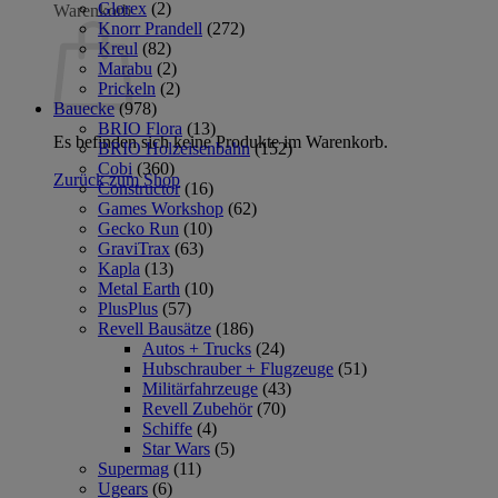
Glorex
(2)
Warenkorb
Knorr Prandell
(272)
Kreul
(82)
Marabu
(2)
Prickeln
(2)
Bauecke
(978)
BRIO Flora
(13)
Es befinden sich keine Produkte im Warenkorb.
BRIO Holzeisenbahn
(152)
Cobi
(360)
Zurück zum Shop
Constructor
(16)
Games Workshop
(62)
Gecko Run
(10)
GraviTrax
(63)
Kapla
(13)
Metal Earth
(10)
PlusPlus
(57)
Revell Bausätze
(186)
Autos + Trucks
(24)
Hubschrauber + Flugzeuge
(51)
Militärfahrzeuge
(43)
Revell Zubehör
(70)
Schiffe
(4)
Star Wars
(5)
Supermag
(11)
Ugears
(6)