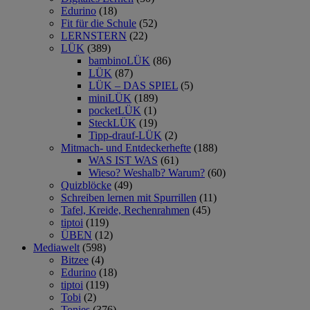
Edurino
(18)
Fit für die Schule
(52)
LERNSTERN
(22)
LÜK
(389)
bambinoLÜK
(86)
LÜK
(87)
LÜK – DAS SPIEL
(5)
miniLÜK
(189)
pocketLÜK
(1)
SteckLÜK
(19)
Tipp-drauf-LÜK
(2)
Mitmach- und Entdeckerhefte
(188)
WAS IST WAS
(61)
Wieso? Weshalb? Warum?
(60)
Quizblöcke
(49)
Schreiben lernen mit Spurrillen
(11)
Tafel, Kreide, Rechenrahmen
(45)
tiptoi
(119)
ÜBEN
(12)
Mediawelt
(598)
Bitzee
(4)
Edurino
(18)
tiptoi
(119)
Tobi
(2)
Tonies
(376)