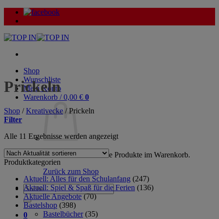
Zum
Inhalt
springen
Shop
Wunschliste
Prickeln
Mein Konto
Warenkorb /
0,00
€
0
Shop
/
Kreativecke
/
Prickeln
Filter
Nach
Alle 11 Ergebnisse werden angezeigt
Aktualität
sortiert
Es befinden sich keine Produkte im Warenkorb.
Produktkategorien
Zurück zum Shop
Aktuell: Alles für den Schulanfang
(247)
Aktuell: Spiel & Spaß für die Ferien
(136)
Suche
Aktuelle Angebote
(70)
nach:
Bastelshop
(398)
Bastelbücher
(35)
0