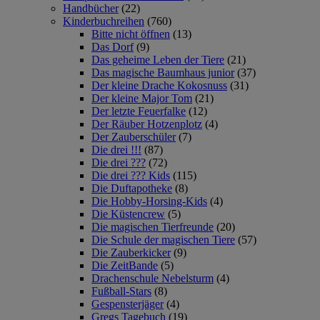
Handbücher
(22)
Kinderbuchreihen
(760)
Bitte nicht öffnen
(13)
Das Dorf
(9)
Das geheime Leben der Tiere
(21)
Das magische Baumhaus junior
(37)
Der kleine Drache Kokosnuss
(31)
Der kleine Major Tom
(21)
Der letzte Feuerfalke
(12)
Der Räuber Hotzenplotz
(4)
Der Zauberschüler
(7)
Die drei !!!
(87)
Die drei ???
(72)
Die drei ??? Kids
(115)
Die Duftapotheke
(8)
Die Hobby-Horsing-Kids
(4)
Die Küstencrew
(5)
Die magischen Tierfreunde
(20)
Die Schule der magischen Tiere
(57)
Die Zauberkicker
(9)
Die ZeitBande
(5)
Drachenschule Nebelsturm
(4)
Fußball-Stars
(8)
Gespensterjäger
(4)
Gregs Tagebuch
(19)