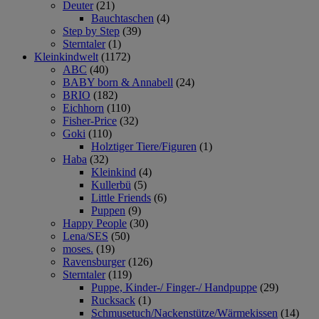
Deuter
(21)
Bauchtaschen
(4)
Step by Step
(39)
Sterntaler
(1)
Kleinkindwelt
(1172)
ABC
(40)
BABY born & Annabell
(24)
BRIO
(182)
Eichhorn
(110)
Fisher-Price
(32)
Goki
(110)
Holztiger Tiere/Figuren
(1)
Haba
(32)
Kleinkind
(4)
Kullerbü
(5)
Little Friends
(6)
Puppen
(9)
Happy People
(30)
Lena/SES
(50)
moses.
(19)
Ravensburger
(126)
Sterntaler
(119)
Puppe, Kinder-/ Finger-/ Handpuppe
(29)
Rucksack
(1)
Schmusetuch/Nackenstütze/Wärmekissen
(14)