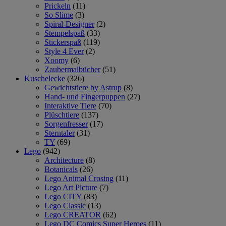
Prickeln
(11)
So Slime
(3)
Spiral-Designer
(2)
Stempelspaß
(33)
Stickerspaß
(119)
Style 4 Ever
(2)
Xoomy
(6)
Zaubermalbücher
(51)
Kuschelecke
(326)
Gewichtstiere by Astrup
(8)
Hand- und Fingerpuppen
(27)
Interaktive Tiere
(70)
Plüschtiere
(137)
Sorgenfresser
(17)
Sterntaler
(31)
TY
(69)
Lego
(942)
Architecture
(8)
Botanicals
(26)
Lego Animal Crosing
(11)
Lego Art Picture
(7)
Lego CITY
(83)
Lego Classic
(13)
Lego CREATOR
(62)
Lego DC Comics Super Heroes
(11)