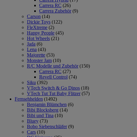
Carrera RC
(26)
Carrera Zubehör
(9)
Carson
(14)
Dickie Toys
(122)
FleXtreme
(2)
Happy People
(45)
Hot Wheels
(21)
Jada
(6)
Lena
(43)
Majorette
(53)
Monster Jam
(10)
R/C Modelle und Zubehör
(150)
Carrera RC
(27)
Revell Control
(74)
Siku
(392)
VTech Switch & Go Dinos
(18)
VTech Tut Tut Baby Flitzer
(57)
Fernsehhelden
(1492)
Benjamin Blümchen
(6)
Bibi Blocksberg
(14)
Bibi und Tina
(10)
Bluey
(73)
Bobo Siebenschläfer
(9)
Cars
(10)