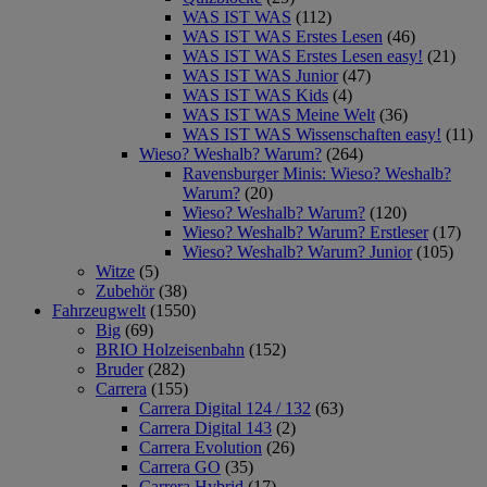
WAS IST WAS
(112)
WAS IST WAS Erstes Lesen
(46)
WAS IST WAS Erstes Lesen easy!
(21)
WAS IST WAS Junior
(47)
WAS IST WAS Kids
(4)
WAS IST WAS Meine Welt
(36)
WAS IST WAS Wissenschaften easy!
(11)
Wieso? Weshalb? Warum?
(264)
Ravensburger Minis: Wieso? Weshalb?
Warum?
(20)
Wieso? Weshalb? Warum?
(120)
Wieso? Weshalb? Warum? Erstleser
(17)
Wieso? Weshalb? Warum? Junior
(105)
Witze
(5)
Zubehör
(38)
Fahrzeugwelt
(1550)
Big
(69)
BRIO Holzeisenbahn
(152)
Bruder
(282)
Carrera
(155)
Carrera Digital 124 / 132
(63)
Carrera Digital 143
(2)
Carrera Evolution
(26)
Carrera GO
(35)
Carrera Hybrid
(17)