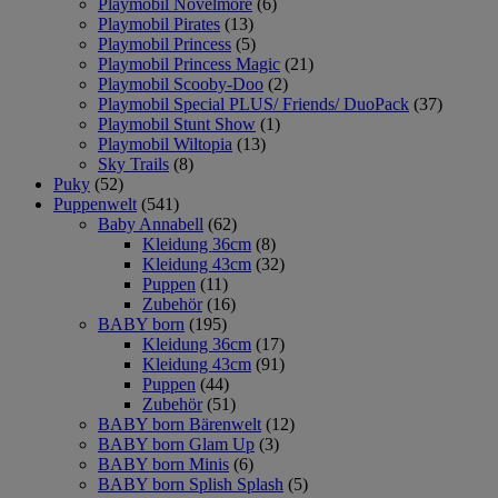
Playmobil Novelmore
(6)
Playmobil Pirates
(13)
Playmobil Princess
(5)
Playmobil Princess Magic
(21)
Playmobil Scooby-Doo
(2)
Playmobil Special PLUS/ Friends/ DuoPack
(37)
Playmobil Stunt Show
(1)
Playmobil Wiltopia
(13)
Sky Trails
(8)
Puky
(52)
Puppenwelt
(541)
Baby Annabell
(62)
Kleidung 36cm
(8)
Kleidung 43cm
(32)
Puppen
(11)
Zubehör
(16)
BABY born
(195)
Kleidung 36cm
(17)
Kleidung 43cm
(91)
Puppen
(44)
Zubehör
(51)
BABY born Bärenwelt
(12)
BABY born Glam Up
(3)
BABY born Minis
(6)
BABY born Splish Splash
(5)