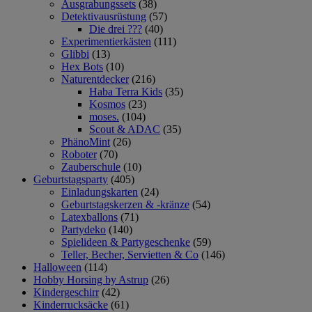
Ausgrabungssets
(38)
Detektivausrüstung
(57)
Die drei ???
(40)
Experimentierkästen
(111)
Glibbi
(13)
Hex Bots
(10)
Naturentdecker
(216)
Haba Terra Kids
(35)
Kosmos
(23)
moses.
(104)
Scout & ADAC
(35)
PhänoMint
(26)
Roboter
(70)
Zauberschule
(10)
Geburtstagsparty
(405)
Einladungskarten
(24)
Geburtstagskerzen & -kränze
(54)
Latexballons
(71)
Partydeko
(140)
Spielideen & Partygeschenke
(59)
Teller, Becher, Servietten & Co
(146)
Halloween
(114)
Hobby Horsing by Astrup
(26)
Kindergeschirr
(42)
Kinderrucksäcke
(61)