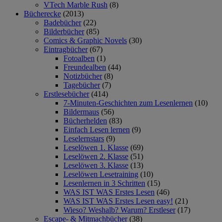
VTech Marble Rush
(8)
Bücherecke
(2013)
Badebücher
(22)
Bilderbücher
(85)
Comics & Graphic Novels
(30)
Eintragbücher
(67)
Fotoalben
(1)
Freundealben
(44)
Notizbücher
(8)
Tagebücher
(7)
Erstlesebücher
(414)
7-Minuten-Geschichten zum Lesenlernen
(10)
Bildermaus
(56)
Bücherhelden
(83)
Einfach Lesen lernen
(9)
Leselernstars
(9)
Leselöwen 1. Klasse
(69)
Leselöwen 2. Klasse
(51)
Leselöwen 3. Klasse
(13)
Leselöwen Lesetraining
(10)
Lesenlernen in 3 Schritten
(15)
WAS IST WAS Erstes Lesen
(46)
WAS IST WAS Erstes Lesen easy!
(21)
Wieso? Weshalb? Warum? Erstleser
(17)
Escape- & Mitmachbücher
(38)