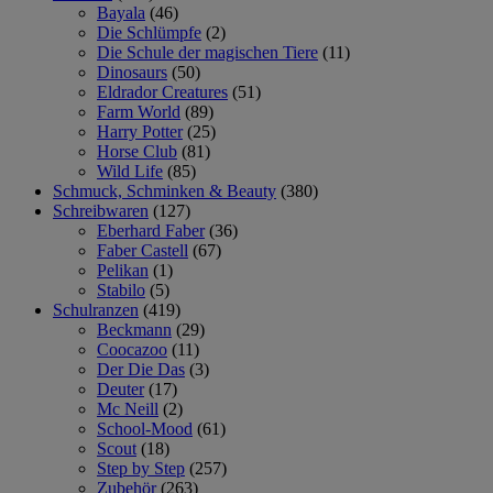
Bayala
(46)
Die Schlümpfe
(2)
Die Schule der magischen Tiere
(11)
Dinosaurs
(50)
Eldrador Creatures
(51)
Farm World
(89)
Harry Potter
(25)
Horse Club
(81)
Wild Life
(85)
Schmuck, Schminken & Beauty
(380)
Schreibwaren
(127)
Eberhard Faber
(36)
Faber Castell
(67)
Pelikan
(1)
Stabilo
(5)
Schulranzen
(419)
Beckmann
(29)
Coocazoo
(11)
Der Die Das
(3)
Deuter
(17)
Mc Neill
(2)
School-Mood
(61)
Scout
(18)
Step by Step
(257)
Zubehör
(263)