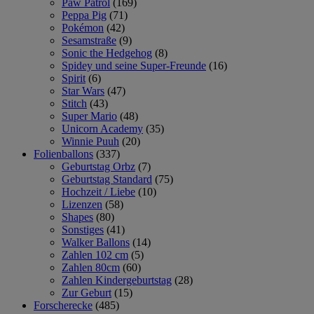
Paw Patrol
(169)
Peppa Pig
(71)
Pokémon
(42)
Sesamstraße
(9)
Sonic the Hedgehog
(8)
Spidey und seine Super-Freunde
(16)
Spirit
(6)
Star Wars
(47)
Stitch
(43)
Super Mario
(48)
Unicorn Academy
(35)
Winnie Puuh
(20)
Folienballons
(337)
Geburtstag Orbz
(7)
Geburtstag Standard
(75)
Hochzeit / Liebe
(10)
Lizenzen
(58)
Shapes
(80)
Sonstiges
(41)
Walker Ballons
(14)
Zahlen 102 cm
(5)
Zahlen 80cm
(60)
Zahlen Kindergeburtstag
(28)
Zur Geburt
(15)
Forscherecke
(485)