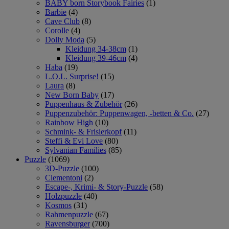
BABY born Storybook Fairies
(1)
Barbie
(4)
Cave Club
(8)
Corolle
(4)
Dolly Moda
(5)
Kleidung 34-38cm
(1)
Kleidung 39-46cm
(4)
Haba
(19)
L.O.L. Surprise!
(15)
Laura
(8)
New Born Baby
(17)
Puppenhaus & Zubehör
(26)
Puppenzubehör: Puppenwagen, -betten & Co.
(27)
Rainbow High
(10)
Schmink- & Frisierkopf
(11)
Steffi & Evi Love
(80)
Sylvanian Families
(85)
Puzzle
(1069)
3D-Puzzle
(100)
Clementoni
(2)
Escape-, Krimi- & Story-Puzzle
(58)
Holzpuzzle
(40)
Kosmos
(31)
Rahmenpuzzle
(67)
Ravensburger
(700)