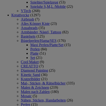
Spieltier/Spielzeug
(53)
Spieluhr S,M,L /Mobile
(22)
VTech
(268)
Kreativecke
(1297)
Airbrush
(7)
Alles Könner Kiste
(23)
Aquabeads
(35)
Armbänder, Nägel, Tattoos
(82)
Bastelsets
(125)
Bügelperlen/Hama/SES
(176)
Maxi Perlen/Platte/Set
(15)
Perlen
(84)
Platte
(51)
Set
(21)
Cool Maker
(9)
CREATTO
(7)
Diamond Painting
(25)
Kinetic Sand
(36)
Kratzelbilder
(21)
Mal-, Sticker- & Rätselbücher
(335)
Malen & Zeichnen
(219)
Malen nach Zahlen
(180)
Mosaic
(5)
Nähen, Sticken, Handarbeiten
(26)
Perlen
(15)