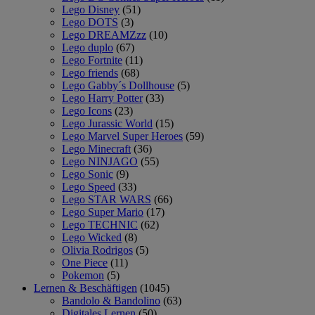
Lego Disney
(51)
Lego DOTS
(3)
Lego DREAMZzz
(10)
Lego duplo
(67)
Lego Fortnite
(11)
Lego friends
(68)
Lego Gabby´s Dollhouse
(5)
Lego Harry Potter
(33)
Lego Icons
(23)
Lego Jurassic World
(15)
Lego Marvel Super Heroes
(59)
Lego Minecraft
(36)
Lego NINJAGO
(55)
Lego Sonic
(9)
Lego Speed
(33)
Lego STAR WARS
(66)
Lego Super Mario
(17)
Lego TECHNIC
(62)
Lego Wicked
(8)
Olivia Rodrigos
(5)
One Piece
(11)
Pokemon
(5)
Lernen & Beschäftigen
(1045)
Bandolo & Bandolino
(63)
Digitales Lernen
(50)