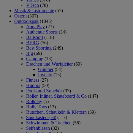
VTech
(78)
Musik & Instrumente
(57)
Ostern
(307)
Outdoorspaß
(1045)
AquaPlay
(27)
Authentic Sports
(34)
Ballsport
(118)
BERG
(56)
Best Sporting
(249)
Big
(69)
Camping
(13)
Drachen und Wurfgleiter
(69)
Günther
(54)
Invento
(13)
Fitness
(27)
Hudora
(50)
Pools und Zubehör
(93)
Roller, Inliner, Skateboard & Co
(147)
Rollplay
(5)
Rolly Toys
(13)
Rutschen, Schaukeln & Klettern
(39)
Sandkastenspaß
(117)
Schwimmen & Tauchen
(56)
Seifenblasen
(32)