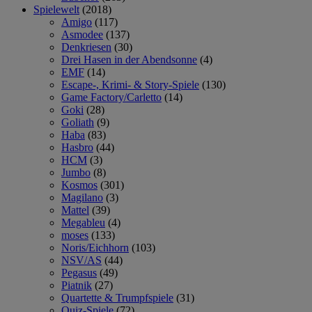
Spielewelt
(2018)
Amigo
(117)
Asmodee
(137)
Denkriesen
(30)
Drei Hasen in der Abendsonne
(4)
EMF
(14)
Escape-, Krimi- & Story-Spiele
(130)
Game Factory/Carletto
(14)
Goki
(28)
Goliath
(9)
Haba
(83)
Hasbro
(44)
HCM
(3)
Jumbo
(8)
Kosmos
(301)
Magilano
(3)
Mattel
(39)
Megableu
(4)
moses
(133)
Noris/Eichhorn
(103)
NSV/AS
(44)
Pegasus
(49)
Piatnik
(27)
Quartette & Trumpfspiele
(31)
Quiz-Spiele
(72)