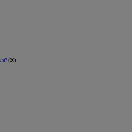
rum?
(20)