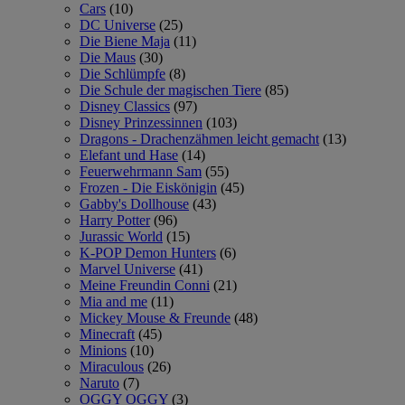
Cars
(10)
DC Universe
(25)
Die Biene Maja
(11)
Die Maus
(30)
Die Schlümpfe
(8)
Die Schule der magischen Tiere
(85)
Disney Classics
(97)
Disney Prinzessinnen
(103)
Dragons - Drachenzähmen leicht gemacht
(13)
Elefant und Hase
(14)
Feuerwehrmann Sam
(55)
Frozen - Die Eiskönigin
(45)
Gabby's Dollhouse
(43)
Harry Potter
(96)
Jurassic World
(15)
K-POP Demon Hunters
(6)
Marvel Universe
(41)
Meine Freundin Conni
(21)
Mia and me
(11)
Mickey Mouse & Freunde
(48)
Minecraft
(45)
Minions
(10)
Miraculous
(26)
Naruto
(7)
OGGY OGGY
(3)