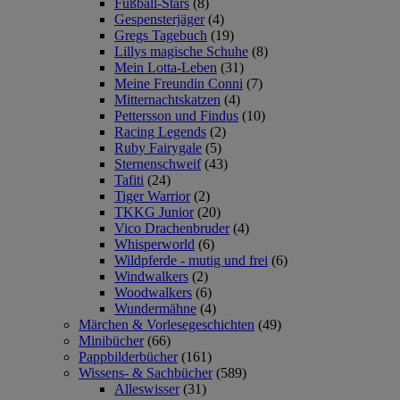
Fußball-Stars
(8)
Gespensterjäger
(4)
Gregs Tagebuch
(19)
Lillys magische Schuhe
(8)
Mein Lotta-Leben
(31)
Meine Freundin Conni
(7)
Mitternachtskatzen
(4)
Pettersson und Findus
(10)
Racing Legends
(2)
Ruby Fairygale
(5)
Sternenschweif
(43)
Tafiti
(24)
Tiger Warrior
(2)
TKKG Junior
(20)
Vico Drachenbruder
(4)
Whisperworld
(6)
Wildpferde - mutig und frei
(6)
Windwalkers
(2)
Woodwalkers
(6)
Wundermähne
(4)
Märchen & Vorlesegeschichten
(49)
Minibücher
(66)
Pappbilderbücher
(161)
Wissens- & Sachbücher
(589)
Alleswisser
(31)