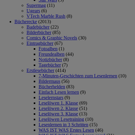
Supermag
(11)
Ugears
(6)
VTech Marble Rush
(8)
Bücherecke
(2013)
Badebücher
(22)
Bilderbücher
(85)
Comics & Graphic Novels
(30)
Eintragbücher
(67)
Fotoalben
(1)
Freundealben
(44)
Notizbücher
(8)
Tagebücher
(7)
Erstlesebücher
(414)
7-Minuten-Geschichten zum Lesenlernen
(10)
Bildermaus
(56)
Bücherhelden
(83)
Einfach Lesen lernen
(9)
Leselernstars
(9)
Leselöwen 1. Klasse
(69)
Leselöwen 2. Klasse
(51)
Leselöwen 3. Klasse
(13)
Leselöwen Lesetraining
(10)
Lesenlernen in 3 Schritten
(15)
WAS IST WAS Erstes Lesen
(46)