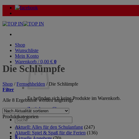
Zum
Inhalt
springen
Shop
Wunschliste
Mein Konto
Warenkorb /
0,00
€
0
Die Schlümpfe
Shop
/
Fernsehhelden
/
Die Schlümpfe
Filter
Es befinden sich keine Produkte im Warenkorb.
Nach
Alle 8 Ergebnisse werden angezeigt
Aktualität
Zurück zum Shop
sortiert
Produktkategorien
Suche
nach:
Aktuell: Alles für den Schulanfang
(247)
Aktuell: Spiel & Spaß für die Ferien
(136)
0
Aktuelle Angebote
(70)