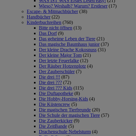
WAS IST WAS Erstes Lesen easy!
(21)
Wieso? Weshalb? Warum? Erstleser
(17)
Escape- & Mitmachbücher
(38)
Handbücher
(22)
Kinderbuchreihen
(760)
Bitte nicht öffnen
(13)
Das Dorf
(9)
Das geheime Leben der Tiere
(21)
Das magische Baumhaus junior
(37)
Der kleine Drache Kokosnuss
(31)
Der kleine Major Tom
(21)
Der letzte Feuerfalke
(12)
Der Räuber Hotzenplotz
(4)
Der Zauberschüler
(7)
Die drei !!!
(87)
Die drei ???
(72)
Die drei ??? Kids
(115)
Die Duftapotheke
(8)
Die Hobby-Horsing-Kids
(4)
Die Küstencrew
(5)
Die magischen Tierfreunde
(20)
Die Schule der magischen Tiere
(57)
Die Zauberkicker
(9)
Die ZeitBande
(5)
Drachenschule Nebelsturm
(4)