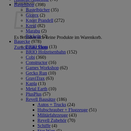
Warenkorb
Bastelshop
(398)
Bastelbücher
(35)
Glorex
(2)
Knorr Prandell
(272)
Kreul
(82)
Marabu
(2)
Prickeln
(2)
Es befinden sich keine Produkte im Warenkorb.
Bauecke
(978)
BRIO Flora
(13)
Zurück zum Shop
BRIO Holzeisenbahn
(152)
Cobi
(360)
Constructor
(16)
Games Workshop
(62)
Gecko Run
(10)
GraviTrax
(63)
Kapla
(13)
Metal Earth
(10)
PlusPlus
(57)
Revell Bausätze
(186)
Autos + Trucks
(24)
Hubschrauber + Flugzeuge
(51)
Militärfahrzeuge
(43)
Revell Zubehör
(70)
Schiffe
(4)
Star Wars
(5)