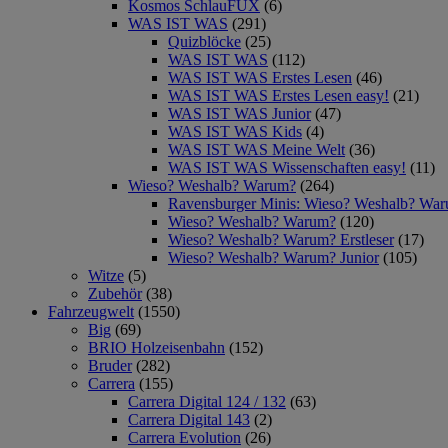
Kosmos SchlauFUX
(6)
WAS IST WAS
(291)
Quizblöcke
(25)
WAS IST WAS
(112)
WAS IST WAS Erstes Lesen
(46)
WAS IST WAS Erstes Lesen easy!
(21)
WAS IST WAS Junior
(47)
WAS IST WAS Kids
(4)
WAS IST WAS Meine Welt
(36)
WAS IST WAS Wissenschaften easy!
(11)
Wieso? Weshalb? Warum?
(264)
Ravensburger Minis: Wieso? Weshalb? Wa
Wieso? Weshalb? Warum?
(120)
Wieso? Weshalb? Warum? Erstleser
(17)
Wieso? Weshalb? Warum? Junior
(105)
Witze
(5)
Zubehör
(38)
Fahrzeugwelt
(1550)
Big
(69)
BRIO Holzeisenbahn
(152)
Bruder
(282)
Carrera
(155)
Carrera Digital 124 / 132
(63)
Carrera Digital 143
(2)
Carrera Evolution
(26)