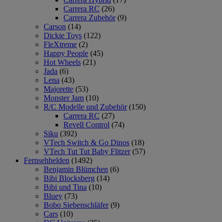
Carrera RC
(26)
Carrera Zubehör
(9)
Carson
(14)
Dickie Toys
(122)
FleXtreme
(2)
Happy People
(45)
Hot Wheels
(21)
Jada
(6)
Lena
(43)
Majorette
(53)
Monster Jam
(10)
R/C Modelle und Zubehör
(150)
Carrera RC
(27)
Revell Control
(74)
Siku
(392)
VTech Switch & Go Dinos
(18)
VTech Tut Tut Baby Flitzer
(57)
Fernsehhelden
(1492)
Benjamin Blümchen
(6)
Bibi Blocksberg
(14)
Bibi und Tina
(10)
Bluey
(73)
Bobo Siebenschläfer
(9)
Cars
(10)