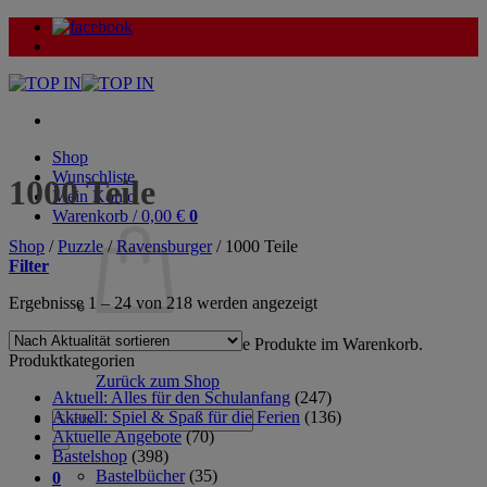
Zum
Inhalt
springen
Shop
Wunschliste
1000 Teile
Mein Konto
Warenkorb /
0,00
€
0
Shop
/
Puzzle
/
Ravensburger
/
1000 Teile
Filter
Nach
Ergebnisse 1 – 24 von 218 werden angezeigt
Aktualität
sortiert
Es befinden sich keine Produkte im Warenkorb.
Produktkategorien
Zurück zum Shop
Aktuell: Alles für den Schulanfang
(247)
Aktuell: Spiel & Spaß für die Ferien
(136)
Suche
Aktuelle Angebote
(70)
nach:
Bastelshop
(398)
Bastelbücher
(35)
0