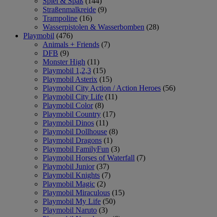
Spiel & Spaß
(144)
Straßenmalkreide
(9)
Trampoline
(16)
Wasserpistolen & Wasserbomben
(28)
Playmobil
(476)
Animals + Friends
(7)
DFB
(9)
Monster High
(11)
Playmobil 1,2,3
(15)
Playmobil Asterix
(15)
Playmobil City Action / Action Heroes
(56)
Playmobil City Life
(11)
Playmobil Color
(8)
Playmobil Country
(17)
Playmobil Dinos
(11)
Playmobil Dollhouse
(8)
Playmobil Dragons
(1)
Playmobil FamilyFun
(3)
Playmobil Horses of Waterfall
(7)
Playmobil Junior
(37)
Playmobil Knights
(7)
Playmobil Magic
(2)
Playmobil Miraculous
(15)
Playmobil My Life
(50)
Playmobil Naruto
(3)