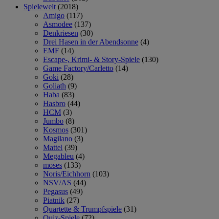
Spielewelt
(2018)
Amigo
(117)
Asmodee
(137)
Denkriesen
(30)
Drei Hasen in der Abendsonne
(4)
EMF
(14)
Escape-, Krimi- & Story-Spiele
(130)
Game Factory/Carletto
(14)
Goki
(28)
Goliath
(9)
Haba
(83)
Hasbro
(44)
HCM
(3)
Jumbo
(8)
Kosmos
(301)
Magilano
(3)
Mattel
(39)
Megableu
(4)
moses
(133)
Noris/Eichhorn
(103)
NSV/AS
(44)
Pegasus
(49)
Piatnik
(27)
Quartette & Trumpfspiele
(31)
Quiz-Spiele
(72)