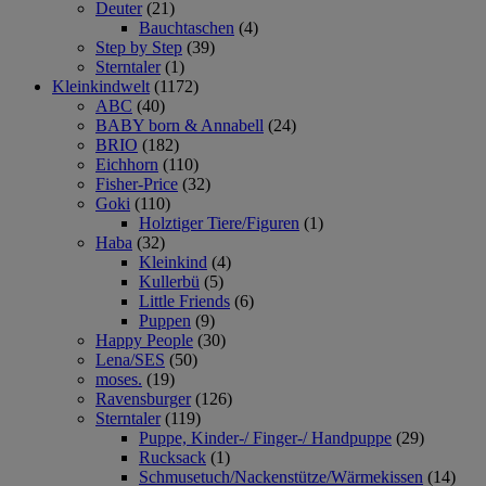
Deuter
(21)
Bauchtaschen
(4)
Step by Step
(39)
Sterntaler
(1)
Kleinkindwelt
(1172)
ABC
(40)
BABY born & Annabell
(24)
BRIO
(182)
Eichhorn
(110)
Fisher-Price
(32)
Goki
(110)
Holztiger Tiere/Figuren
(1)
Haba
(32)
Kleinkind
(4)
Kullerbü
(5)
Little Friends
(6)
Puppen
(9)
Happy People
(30)
Lena/SES
(50)
moses.
(19)
Ravensburger
(126)
Sterntaler
(119)
Puppe, Kinder-/ Finger-/ Handpuppe
(29)
Rucksack
(1)
Schmusetuch/Nackenstütze/Wärmekissen
(14)