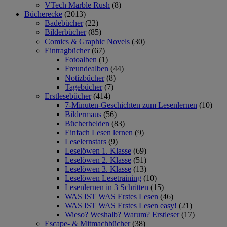
VTech Marble Rush
(8)
Bücherecke
(2013)
Badebücher
(22)
Bilderbücher
(85)
Comics & Graphic Novels
(30)
Eintragbücher
(67)
Fotoalben
(1)
Freundealben
(44)
Notizbücher
(8)
Tagebücher
(7)
Erstlesebücher
(414)
7-Minuten-Geschichten zum Lesenlernen
(10)
Bildermaus
(56)
Bücherhelden
(83)
Einfach Lesen lernen
(9)
Leselernstars
(9)
Leselöwen 1. Klasse
(69)
Leselöwen 2. Klasse
(51)
Leselöwen 3. Klasse
(13)
Leselöwen Lesetraining
(10)
Lesenlernen in 3 Schritten
(15)
WAS IST WAS Erstes Lesen
(46)
WAS IST WAS Erstes Lesen easy!
(21)
Wieso? Weshalb? Warum? Erstleser
(17)
Escape- & Mitmachbücher
(38)