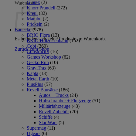
Glorex
(2)
Warenkorb
Knorr Prandell
(272)
Kreul
(82)
Marabu
(2)
Prickeln
(2)
Bauecke
(978)
BRIO Flora
(13)
Es befinden sich keine Produkte im Warenkorb.
BRIO Holzeisenbahn
(152)
Cobi
(360)
Zurück zum Shop
Constructor
(16)
Games Workshop
(62)
Gecko Run
(10)
GraviTrax
(63)
Kapla
(13)
Metal Earth
(10)
PlusPlus
(57)
Revell Bausätze
(186)
Autos + Trucks
(24)
Hubschrauber + Flugzeuge
(51)
Militärfahrzeuge
(43)
Revell Zubehör
(70)
Schiffe
(4)
Star Wars
(5)
Supermag
(11)
Ugears
(6)