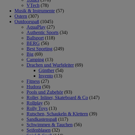
VTech
(78)
Musik & Instrumente
(57)
Ostern
(307)
Outdoorspaß
(1045)
AquaPlay
(27)
Authentic Sports
(34)
Ballsport
(118)
BERG
(56)
Best Sporting
(249)
Big
(69)
Camping
(13)
Drachen und Wurfgleiter
(69)
Günther
(54)
Invento
(13)
Fitness
(27)
Hudora
(50)
Pools und Zubehör
(93)
Roller, Inliner, Skateboard & Co
(147)
Rollplay
(5)
Rolly Toys
(13)
Rutschen, Schaukeln & Klettern
(39)
Sandkastenspaß
(117)
Schwimmen & Tauchen
(56)
Seifenblasen
(32)