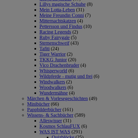
Lillys magische Schuhe
(8)
Mein Lotta-Leben
(31)
Meine Freundin Conni
(7)
Mitternachtskatzen
(4)
Pettersson und Findus
(10)
Racing Legends
(2)
Ruby Fairygale
(5)
Sternenschweif
(43)
Tafiti
(24)
Tiger Warrior
(2)
TKKG Junior
(20)
Vico Drachenbruder
(4)
Whisperworld
(6)
Wildpferde - mutig und frei
(6)
Windwalkers
(2)
Woodwalkers
(6)
Wundermähne
(4)
Märchen & Vorlesegeschichten
(49)
Minibücher
(66)
Pappbilderbücher
(161)
Wissens- & Sachbücher
(589)
Alleswisser
(31)
Kosmos SchlauFUX
(6)
WAS IST WAS
(291)
Quizblöcke
(25)