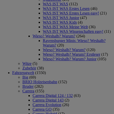
WAS IST WAS
(112)
WAS IST WAS Erstes Lesen
(46)
WAS IST WAS Erstes Lesen easy!
(21)
WAS IST WAS Junior
(47)
WAS IST WAS Kids
(4)
WAS IST WAS Meine Welt
(36)
WAS IST WAS Wissenschaften easy!
(11)
Wieso? Weshalb? Warum?
(264)
Ravensburger Minis: Wieso? Weshalb?
Warum?
(20)
Wieso? Weshalb? Warum?
(120)
Wieso? Weshalb? Warum? Erstleser
(17)
Wieso? Weshalb? Warum? Junior
(105)
Witze
(5)
Zubehör
(38)
Fahrzeugwelt
(1550)
Big
(69)
BRIO Holzeisenbahn
(152)
Bruder
(282)
Carrera
(155)
Carrera Digital 124 / 132
(63)
Carrera Digital 143
(2)
Carrera Evolution
(26)
Carrera GO
(35)
Carrera Hybrid
(17)