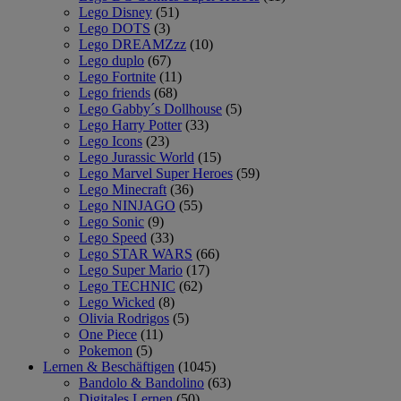
Lego Disney
(51)
Lego DOTS
(3)
Lego DREAMZzz
(10)
Lego duplo
(67)
Lego Fortnite
(11)
Lego friends
(68)
Lego Gabby´s Dollhouse
(5)
Lego Harry Potter
(33)
Lego Icons
(23)
Lego Jurassic World
(15)
Lego Marvel Super Heroes
(59)
Lego Minecraft
(36)
Lego NINJAGO
(55)
Lego Sonic
(9)
Lego Speed
(33)
Lego STAR WARS
(66)
Lego Super Mario
(17)
Lego TECHNIC
(62)
Lego Wicked
(8)
Olivia Rodrigos
(5)
One Piece
(11)
Pokemon
(5)
Lernen & Beschäftigen
(1045)
Bandolo & Bandolino
(63)
Digitales Lernen
(50)