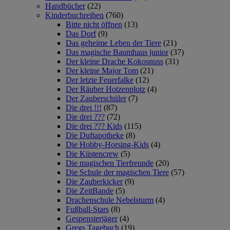
Handbücher
(22)
Kinderbuchreihen
(760)
Bitte nicht öffnen
(13)
Das Dorf
(9)
Das geheime Leben der Tiere
(21)
Das magische Baumhaus junior
(37)
Der kleine Drache Kokosnuss
(31)
Der kleine Major Tom
(21)
Der letzte Feuerfalke
(12)
Der Räuber Hotzenplotz
(4)
Der Zauberschüler
(7)
Die drei !!!
(87)
Die drei ???
(72)
Die drei ??? Kids
(115)
Die Duftapotheke
(8)
Die Hobby-Horsing-Kids
(4)
Die Küstencrew
(5)
Die magischen Tierfreunde
(20)
Die Schule der magischen Tiere
(57)
Die Zauberkicker
(9)
Die ZeitBande
(5)
Drachenschule Nebelsturm
(4)
Fußball-Stars
(8)
Gespensterjäger
(4)
Gregs Tagebuch
(19)