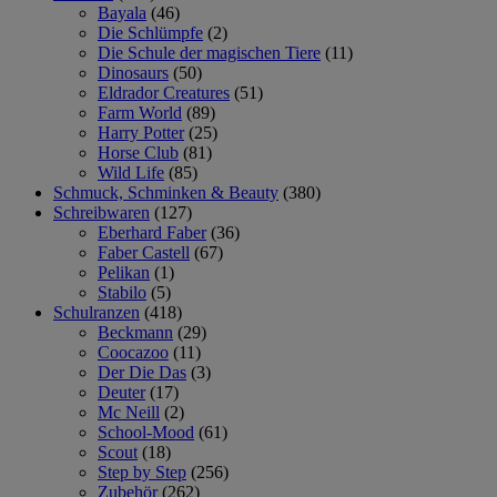
Bayala
(46)
Die Schlümpfe
(2)
Die Schule der magischen Tiere
(11)
Dinosaurs
(50)
Eldrador Creatures
(51)
Farm World
(89)
Harry Potter
(25)
Horse Club
(81)
Wild Life
(85)
Schmuck, Schminken & Beauty
(380)
Schreibwaren
(127)
Eberhard Faber
(36)
Faber Castell
(67)
Pelikan
(1)
Stabilo
(5)
Schulranzen
(418)
Beckmann
(29)
Coocazoo
(11)
Der Die Das
(3)
Deuter
(17)
Mc Neill
(2)
School-Mood
(61)
Scout
(18)
Step by Step
(256)
Zubehör
(262)