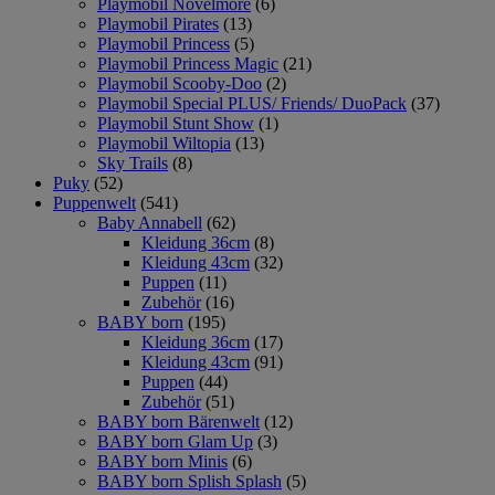
Playmobil Novelmore
(6)
Playmobil Pirates
(13)
Playmobil Princess
(5)
Playmobil Princess Magic
(21)
Playmobil Scooby-Doo
(2)
Playmobil Special PLUS/ Friends/ DuoPack
(37)
Playmobil Stunt Show
(1)
Playmobil Wiltopia
(13)
Sky Trails
(8)
Puky
(52)
Puppenwelt
(541)
Baby Annabell
(62)
Kleidung 36cm
(8)
Kleidung 43cm
(32)
Puppen
(11)
Zubehör
(16)
BABY born
(195)
Kleidung 36cm
(17)
Kleidung 43cm
(91)
Puppen
(44)
Zubehör
(51)
BABY born Bärenwelt
(12)
BABY born Glam Up
(3)
BABY born Minis
(6)
BABY born Splish Splash
(5)