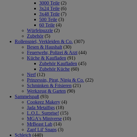
3000 Teile
(2)
3x24 Teile
(6)
3x48 Teile
(7)
500 Teile
(3)
60 Teile
(4)
Würfelpuzzle
(2)
Zubehör
(5)
Rollenspiel, Verkleiden & Co.
(307)
Besen & Haushalt
(30)
Feuerwehr, Polizei & Arzt
(44)
Küche & Kaufladen
(91)
Zubehör Kaufladen
(45)
Zubehör Küche
(60)
Nerf
(12)
Prinzessin, Pirat, Ninja & Co.
(22)
Schminken & Frisieren
(21)
Werkzeug & Garten
(90)
Sammelspaß
(93)
Cookeez Makery
(4)
Jada Metalfigs
(18)
L.O.L. Surprise!
(15)
MGA's Miniverse
(10)
MrBeast Lab
(14)
Zapf Lil' Snaps
(3)
Schleich
(440)