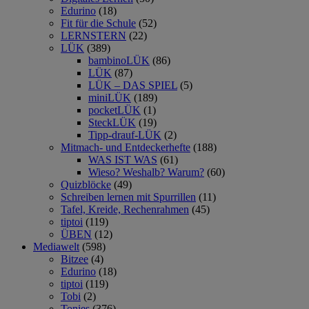
Edurino
(18)
Fit für die Schule
(52)
LERNSTERN
(22)
LÜK
(389)
bambinoLÜK
(86)
LÜK
(87)
LÜK – DAS SPIEL
(5)
miniLÜK
(189)
pocketLÜK
(1)
SteckLÜK
(19)
Tipp-drauf-LÜK
(2)
Mitmach- und Entdeckerhefte
(188)
WAS IST WAS
(61)
Wieso? Weshalb? Warum?
(60)
Quizblöcke
(49)
Schreiben lernen mit Spurrillen
(11)
Tafel, Kreide, Rechenrahmen
(45)
tiptoi
(119)
ÜBEN
(12)
Mediawelt
(598)
Bitzee
(4)
Edurino
(18)
tiptoi
(119)
Tobi
(2)
Tonies
(376)