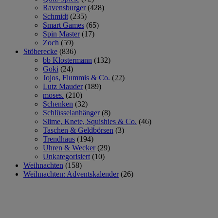
Ravensburger
(428)
Schmidt
(235)
Smart Games
(65)
Spin Master
(17)
Zoch
(59)
Stöberecke
(836)
bb Klostermann
(132)
Goki
(24)
Jojos, Flummis & Co.
(22)
Lutz Mauder
(189)
moses.
(210)
Schenken
(32)
Schlüsselanhänger
(8)
Slime, Knete, Squishies & Co.
(46)
Taschen & Geldbörsen
(3)
Trendhaus
(194)
Uhren & Wecker
(29)
Unkategorisiert
(10)
Weihnachten
(158)
Weihnachten: Adventskalender
(26)