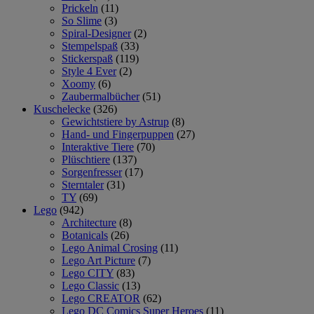
Prickeln
(11)
So Slime
(3)
Spiral-Designer
(2)
Stempelspaß
(33)
Stickerspaß
(119)
Style 4 Ever
(2)
Xoomy
(6)
Zaubermalbücher
(51)
Kuschelecke
(326)
Gewichtstiere by Astrup
(8)
Hand- und Fingerpuppen
(27)
Interaktive Tiere
(70)
Plüschtiere
(137)
Sorgenfresser
(17)
Sterntaler
(31)
TY
(69)
Lego
(942)
Architecture
(8)
Botanicals
(26)
Lego Animal Crosing
(11)
Lego Art Picture
(7)
Lego CITY
(83)
Lego Classic
(13)
Lego CREATOR
(62)
Lego DC Comics Super Heroes
(11)