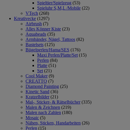
Spieltier/Spielzeug
(53)
Spieluhr S,M,L /Mobile
(22)
VTech
(268)
Kreativecke
(1297)
Airbrush
(7)
Alles Könner Kiste
(23)
Aquabeads
(35)
Armbänder, Nägel, Tattoos
(82)
Bastelsets
(125)
Bügelperlen/Hama/SES
(176)
Maxi Perlen/Platte/Set
(15)
Perlen
(84)
Platte
(51)
Set
(21)
Cool Maker
(9)
CREATTO
(7)
Diamond Painting
(25)
Kinetic Sand
(36)
Kratzelbilder
(21)
Mal-, Sticker- & Rätselbücher
(335)
Malen & Zeichnen
(219)
Malen nach Zahlen
(180)
Mosaic
(5)
Nähen, Sticken, Handarbeiten
(26)
Perlen
(15)