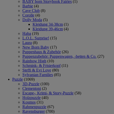
BABY born Storybook Fairies
(1)
Barbie
(4)
Cave Club
(8)
Corolle
(4)
Dolly Moda
(5)
Kleidung 34-38cm
(1)
Kleidung 39-46cm
(4)
Haba
(19)
L.O.L. Surprise!
(15)
Laura
(8)
New Born Baby
(17)
Puppenhaus & Zubehör
(26)
Puppenzubehör: Puppenwagen, -betten & Co.
(27)
Rainbow High
(10)
Schmink- & Frisierkopf
(11)
Steffi & Evi Love
(80)
Sylvanian Families
(85)
Puzzle
(1069)
3D-Puzzle
(100)
Clementoni
(2)
Escape-, Krimi- & Story-Puzzle
(58)
Holzpuzzle
(40)
Kosmos
(31)
Rahmenpuzzle
(67)
Ravensburger
(700)