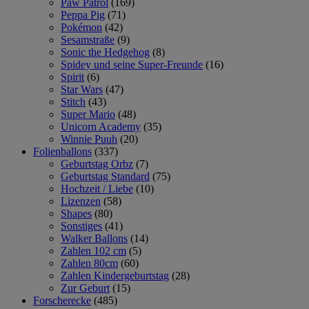
Paw Patrol
(169)
Peppa Pig
(71)
Pokémon
(42)
Sesamstraße
(9)
Sonic the Hedgehog
(8)
Spidey und seine Super-Freunde
(16)
Spirit
(6)
Star Wars
(47)
Stitch
(43)
Super Mario
(48)
Unicorn Academy
(35)
Winnie Puuh
(20)
Folienballons
(337)
Geburtstag Orbz
(7)
Geburtstag Standard
(75)
Hochzeit / Liebe
(10)
Lizenzen
(58)
Shapes
(80)
Sonstiges
(41)
Walker Ballons
(14)
Zahlen 102 cm
(5)
Zahlen 80cm
(60)
Zahlen Kindergeburtstag
(28)
Zur Geburt
(15)
Forscherecke
(485)