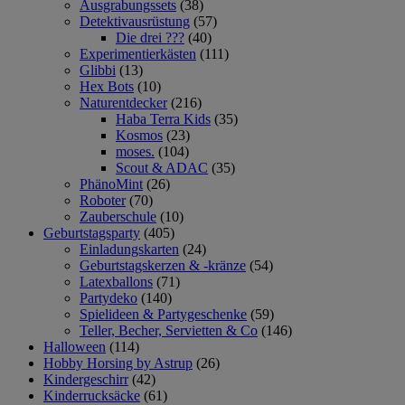
Ausgrabungssets
(38)
Detektivausrüstung
(57)
Die drei ???
(40)
Experimentierkästen
(111)
Glibbi
(13)
Hex Bots
(10)
Naturentdecker
(216)
Haba Terra Kids
(35)
Kosmos
(23)
moses.
(104)
Scout & ADAC
(35)
PhänoMint
(26)
Roboter
(70)
Zauberschule
(10)
Geburtstagsparty
(405)
Einladungskarten
(24)
Geburtstagskerzen & -kränze
(54)
Latexballons
(71)
Partydeko
(140)
Spielideen & Partygeschenke
(59)
Teller, Becher, Servietten & Co
(146)
Halloween
(114)
Hobby Horsing by Astrup
(26)
Kindergeschirr
(42)
Kinderrucksäcke
(61)