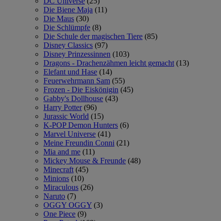
DC Universe
(25)
Die Biene Maja
(11)
Die Maus
(30)
Die Schlümpfe
(8)
Die Schule der magischen Tiere
(85)
Disney Classics
(97)
Disney Prinzessinnen
(103)
Dragons - Drachenzähmen leicht gemacht
(13)
Elefant und Hase
(14)
Feuerwehrmann Sam
(55)
Frozen - Die Eiskönigin
(45)
Gabby's Dollhouse
(43)
Harry Potter
(96)
Jurassic World
(15)
K-POP Demon Hunters
(6)
Marvel Universe
(41)
Meine Freundin Conni
(21)
Mia and me
(11)
Mickey Mouse & Freunde
(48)
Minecraft
(45)
Minions
(10)
Miraculous
(26)
Naruto
(7)
OGGY OGGY
(3)
One Piece
(9)