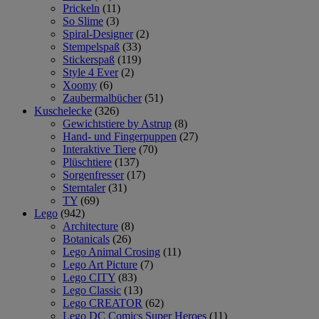
Prickeln
(11)
So Slime
(3)
Spiral-Designer
(2)
Stempelspaß
(33)
Stickerspaß
(119)
Style 4 Ever
(2)
Xoomy
(6)
Zaubermalbücher
(51)
Kuschelecke
(326)
Gewichtstiere by Astrup
(8)
Hand- und Fingerpuppen
(27)
Interaktive Tiere
(70)
Plüschtiere
(137)
Sorgenfresser
(17)
Sterntaler
(31)
TY
(69)
Lego
(942)
Architecture
(8)
Botanicals
(26)
Lego Animal Crosing
(11)
Lego Art Picture
(7)
Lego CITY
(83)
Lego Classic
(13)
Lego CREATOR
(62)
Lego DC Comics Super Heroes
(11)