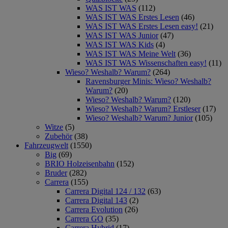
WAS IST WAS
(112)
WAS IST WAS Erstes Lesen
(46)
WAS IST WAS Erstes Lesen easy!
(21)
WAS IST WAS Junior
(47)
WAS IST WAS Kids
(4)
WAS IST WAS Meine Welt
(36)
WAS IST WAS Wissenschaften easy!
(11)
Wieso? Weshalb? Warum?
(264)
Ravensburger Minis: Wieso? Weshalb?
Warum?
(20)
Wieso? Weshalb? Warum?
(120)
Wieso? Weshalb? Warum? Erstleser
(17)
Wieso? Weshalb? Warum? Junior
(105)
Witze
(5)
Zubehör
(38)
Fahrzeugwelt
(1550)
Big
(69)
BRIO Holzeisenbahn
(152)
Bruder
(282)
Carrera
(155)
Carrera Digital 124 / 132
(63)
Carrera Digital 143
(2)
Carrera Evolution
(26)
Carrera GO
(35)
Carrera Hybrid
(17)