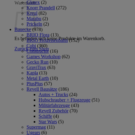
Glorex
(2)
Warenkorb
Knorr Prandell
(272)
Kreul
(82)
Marabu
(2)
Prickeln
(2)
Bauecke
(978)
BRIO Flora
(13)
Es befinden sich keine Produkte im Warenkorb.
BRIO Holzeisenbahn
(152)
Cobi
(360)
Zurück zum Shop
Constructor
(16)
Games Workshop
(62)
Gecko Run
(10)
GraviTrax
(63)
Kapla
(13)
Metal Earth
(10)
PlusPlus
(57)
Revell Bausätze
(186)
Autos + Trucks
(24)
Hubschrauber + Flugzeuge
(51)
Militärfahrzeuge
(43)
Revell Zubehör
(70)
Schiffe
(4)
Star Wars
(5)
Supermag
(11)
Ugears
(6)