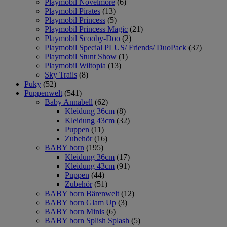
Playmobil Novelmore
(6)
Playmobil Pirates
(13)
Playmobil Princess
(5)
Playmobil Princess Magic
(21)
Playmobil Scooby-Doo
(2)
Playmobil Special PLUS/ Friends/ DuoPack
(37)
Playmobil Stunt Show
(1)
Playmobil Wiltopia
(13)
Sky Trails
(8)
Puky
(52)
Puppenwelt
(541)
Baby Annabell
(62)
Kleidung 36cm
(8)
Kleidung 43cm
(32)
Puppen
(11)
Zubehör
(16)
BABY born
(195)
Kleidung 36cm
(17)
Kleidung 43cm
(91)
Puppen
(44)
Zubehör
(51)
BABY born Bärenwelt
(12)
BABY born Glam Up
(3)
BABY born Minis
(6)
BABY born Splish Splash
(5)