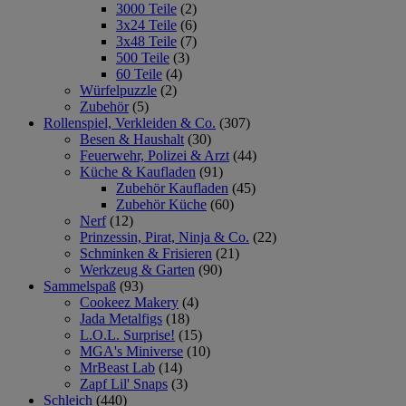
3000 Teile
(2)
3x24 Teile
(6)
3x48 Teile
(7)
500 Teile
(3)
60 Teile
(4)
Würfelpuzzle
(2)
Zubehör
(5)
Rollenspiel, Verkleiden & Co.
(307)
Besen & Haushalt
(30)
Feuerwehr, Polizei & Arzt
(44)
Küche & Kaufladen
(91)
Zubehör Kaufladen
(45)
Zubehör Küche
(60)
Nerf
(12)
Prinzessin, Pirat, Ninja & Co.
(22)
Schminken & Frisieren
(21)
Werkzeug & Garten
(90)
Sammelspaß
(93)
Cookeez Makery
(4)
Jada Metalfigs
(18)
L.O.L. Surprise!
(15)
MGA's Miniverse
(10)
MrBeast Lab
(14)
Zapf Lil' Snaps
(3)
Schleich
(440)