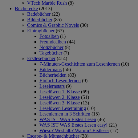
VTech Marble Rush
(8)
Bücherecke
(2013)
Badebücher
(22)
Bilderbücher
(85)
Comics & Graphic Novels
(30)
Eintragbücher
(67)
Fotoalben
(1)
Freundealben
(44)
Notizbücher
(8)
Tagebücher
(7)
Erstlesebücher
(414)
7-Minuten-Geschichten zum Lesenlernen
(10)
Bildermaus
(56)
Bücherhelden
(83)
Einfach Lesen lernen
(9)
Leselernstars
(9)
Leselöwen 1. Klasse
(69)
Leselöwen 2. Klasse
(51)
Leselöwen 3. Klasse
(13)
Leselöwen Lesetraining
(10)
Lesenlernen in 3 Schritten
(15)
WAS IST WAS Erstes Lesen
(46)
WAS IST WAS Erstes Lesen easy!
(21)
Wieso? Weshalb? Warum? Erstleser
(17)
Escape- & Mitmachbücher
(38)