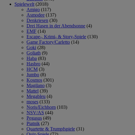
Spielewelt
(2018)
Amigo
(117)
Asmodee
(137)
Denkriesen
(30)
Drei Hasen in der Abendsonne
(4)
EMF
(14)
Escape-, Krimi- & Story-Spiele
(130)
Game Factory/Carletto
(14)
Goki
(28)
Goliath
(9)
Haba
(83)
Hasbro
(44)
HCM
(3)
Jumbo
(8)
Kosmos
(301)
Magilano
(3)
Mattel
(39)
Megableu
(4)
moses
(133)
Noris/Eichhorn
(103)
NSV/AS
(44)
Pegasus
(49)
Piatnik
(27)
Quartette & Trumpfspiele
(31)
Quiz-Spiele
(72)