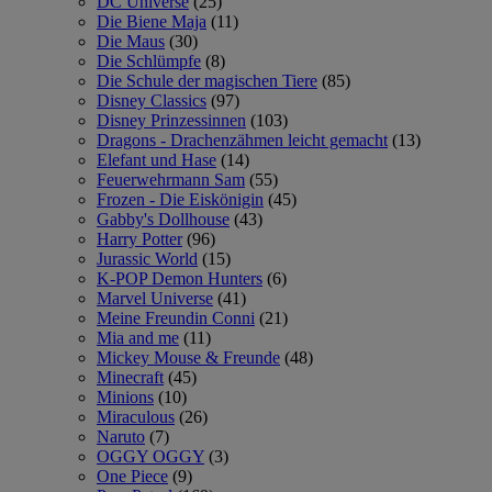
DC Universe
(25)
Die Biene Maja
(11)
Die Maus
(30)
Die Schlümpfe
(8)
Die Schule der magischen Tiere
(85)
Disney Classics
(97)
Disney Prinzessinnen
(103)
Dragons - Drachenzähmen leicht gemacht
(13)
Elefant und Hase
(14)
Feuerwehrmann Sam
(55)
Frozen - Die Eiskönigin
(45)
Gabby's Dollhouse
(43)
Harry Potter
(96)
Jurassic World
(15)
K-POP Demon Hunters
(6)
Marvel Universe
(41)
Meine Freundin Conni
(21)
Mia and me
(11)
Mickey Mouse & Freunde
(48)
Minecraft
(45)
Minions
(10)
Miraculous
(26)
Naruto
(7)
OGGY OGGY
(3)
One Piece
(9)