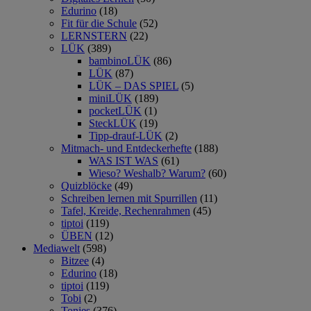
Edurino
(18)
Fit für die Schule
(52)
LERNSTERN
(22)
LÜK
(389)
bambinoLÜK
(86)
LÜK
(87)
LÜK – DAS SPIEL
(5)
miniLÜK
(189)
pocketLÜK
(1)
SteckLÜK
(19)
Tipp-drauf-LÜK
(2)
Mitmach- und Entdeckerhefte
(188)
WAS IST WAS
(61)
Wieso? Weshalb? Warum?
(60)
Quizblöcke
(49)
Schreiben lernen mit Spurrillen
(11)
Tafel, Kreide, Rechenrahmen
(45)
tiptoi
(119)
ÜBEN
(12)
Mediawelt
(598)
Bitzee
(4)
Edurino
(18)
tiptoi
(119)
Tobi
(2)
Tonies
(376)