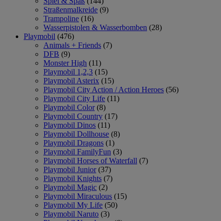
Spiel & Spaß
(144)
Straßenmalkreide
(9)
Trampoline
(16)
Wasserpistolen & Wasserbomben
(28)
Playmobil
(476)
Animals + Friends
(7)
DFB
(9)
Monster High
(11)
Playmobil 1,2,3
(15)
Playmobil Asterix
(15)
Playmobil City Action / Action Heroes
(56)
Playmobil City Life
(11)
Playmobil Color
(8)
Playmobil Country
(17)
Playmobil Dinos
(11)
Playmobil Dollhouse
(8)
Playmobil Dragons
(1)
Playmobil FamilyFun
(3)
Playmobil Horses of Waterfall
(7)
Playmobil Junior
(37)
Playmobil Knights
(7)
Playmobil Magic
(2)
Playmobil Miraculous
(15)
Playmobil My Life
(50)
Playmobil Naruto
(3)