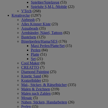
Spieltier/Spielzeug
(53)
Spieluhr S,M,L /Mobile
(22)
VTech
(268)
Kreativecke
(1297)
Airbrush
(7)
Alles Könner Kiste
(23)
Aquabeads
(35)
Armbänder, Nägel, Tattoos
(82)
Bastelsets
(125)
Bügelperlen/Hama/SES
(176)
Maxi Perlen/Platte/Set
(15)
Perlen
(84)
Platte
(51)
Set
(21)
Cool Maker
(9)
CREATTO
(7)
Diamond Painting
(25)
Kinetic Sand
(36)
Kratzelbilder
(21)
Mal-, Sticker- & Rätselbücher
(335)
Malen & Zeichnen
(219)
Malen nach Zahlen
(180)
Mosaic
(5)
Nähen, Sticken, Handarbeiten
(26)
Perlen
(15)