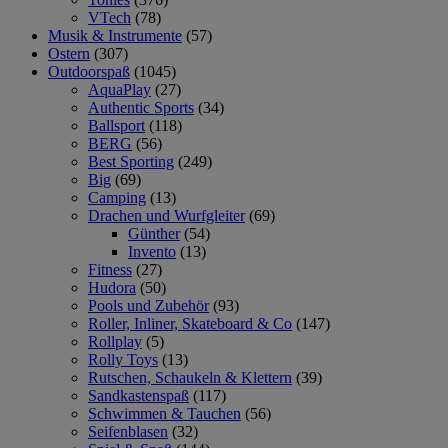
VTech
(78)
Musik & Instrumente
(57)
Ostern
(307)
Outdoorspaß
(1045)
AquaPlay
(27)
Authentic Sports
(34)
Ballsport
(118)
BERG
(56)
Best Sporting
(249)
Big
(69)
Camping
(13)
Drachen und Wurfgleiter
(69)
Günther
(54)
Invento
(13)
Fitness
(27)
Hudora
(50)
Pools und Zubehör
(93)
Roller, Inliner, Skateboard & Co
(147)
Rollplay
(5)
Rolly Toys
(13)
Rutschen, Schaukeln & Klettern
(39)
Sandkastenspaß
(117)
Schwimmen & Tauchen
(56)
Seifenblasen
(32)