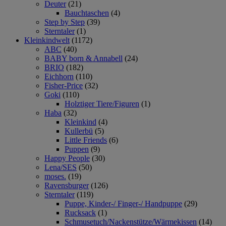
Deuter
(21)
Bauchtaschen
(4)
Step by Step
(39)
Sterntaler
(1)
Kleinkindwelt
(1172)
ABC
(40)
BABY born & Annabell
(24)
BRIO
(182)
Eichhorn
(110)
Fisher-Price
(32)
Goki
(110)
Holztiger Tiere/Figuren
(1)
Haba
(32)
Kleinkind
(4)
Kullerbü
(5)
Little Friends
(6)
Puppen
(9)
Happy People
(30)
Lena/SES
(50)
moses.
(19)
Ravensburger
(126)
Sterntaler
(119)
Puppe, Kinder-/ Finger-/ Handpuppe
(29)
Rucksack
(1)
Schmusetuch/Nackenstütze/Wärmekissen
(14)