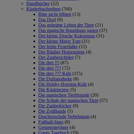
Handbücher
(22)
Kinderbuchreihen
(760)
Bitte nicht öffnen
(13)
Das Dorf
(9)
Das geheime Leben der Tiere
(21)
Das magische Baumhaus junior
(37)
Der kleine Drache Kokosnuss
(31)
Der kleine Major Tom
(21)
Der letzte Feuerfalke
(12)
Der Räuber Hotzenplotz
(4)
Der Zauberschüler
(7)
Die drei !!!
(87)
Die drei ???
(72)
Die drei ??? Kids
(115)
Die Duftapotheke
(8)
Die Hobby-Horsing-Kids
(4)
Die Küstencrew
(5)
Die magischen Tierfreunde
(20)
Die Schule der magischen Tiere
(57)
Die Zauberkicker
(9)
Die ZeitBande
(5)
Drachenschule Nebelsturm
(4)
Fußball-Stars
(8)
Gespensterjäger
(4)
Gregs Tagebuch
(19)