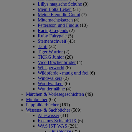
Lillys magische Schuhe
(8)
Mein Lotta-Leben
(31)
Meine Freundin Conni
(7)
Mitternachtskatzen
(4)
Pettersson und Findus
(10)
Racing Legends
(2)
Ruby Fairygale
(5)
Sternenschweif
(43)
Tafiti
(24)
Tiger Warrior
(2)
TKKG Junior
(20)
Vico Drachenbruder
(4)
Whisperworld
(6)
Wildpferde - mutig und frei
(6)
Windwalkers
(2)
Woodwalkers
(6)
Wundermähne
(4)
Märchen & Vorlesegeschichten
(49)
Minibücher
(66)
Pappbilderbücher
(161)
Wissens- & Sachbücher
(589)
Alleswisser
(31)
Kosmos SchlauFUX
(6)
WAS IST WAS
(291)
Quizblöcke
(25)