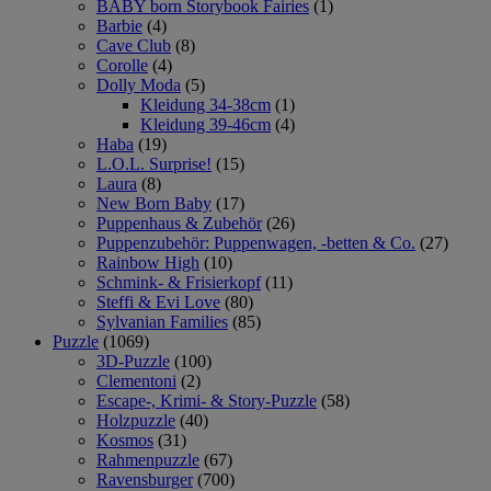
BABY born Storybook Fairies
(1)
Barbie
(4)
Cave Club
(8)
Corolle
(4)
Dolly Moda
(5)
Kleidung 34-38cm
(1)
Kleidung 39-46cm
(4)
Haba
(19)
L.O.L. Surprise!
(15)
Laura
(8)
New Born Baby
(17)
Puppenhaus & Zubehör
(26)
Puppenzubehör: Puppenwagen, -betten & Co.
(27)
Rainbow High
(10)
Schmink- & Frisierkopf
(11)
Steffi & Evi Love
(80)
Sylvanian Families
(85)
Puzzle
(1069)
3D-Puzzle
(100)
Clementoni
(2)
Escape-, Krimi- & Story-Puzzle
(58)
Holzpuzzle
(40)
Kosmos
(31)
Rahmenpuzzle
(67)
Ravensburger
(700)