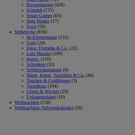
Ravensburger
(428)
Schmidt
(235)
Smart Games
(65)
Spin Master
(17)
Zoch
(59)
Stöberecke
(836)
bb Klostermann
(132)
Goki
(24)
Jojos, Flummis & Co.
(22)
Lutz Mauder
(189)
moses.
(210)
Schenken
(32)
Schlüsselanhänger
(8)
Slime, Knete, Squishies & Co.
(46)
Taschen & Geldbörsen
(3)
Trendhaus
(194)
Uhren & Wecker
(29)
Unkategorisiert
(10)
Weihnachten
(158)
Weihnachten: Adventskalender
(26)