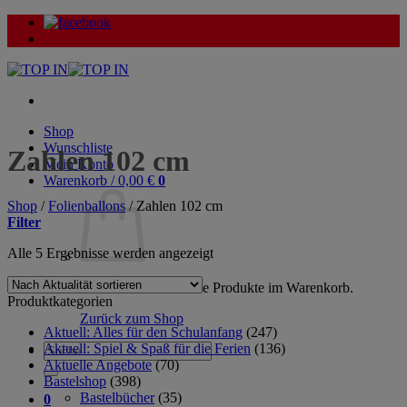
Zum
Inhalt
springen
Shop
Wunschliste
Zahlen 102 cm
Mein Konto
Warenkorb /
0,00
€
0
Shop
/
Folienballons
/
Zahlen 102 cm
Filter
Nach
Alle 5 Ergebnisse werden angezeigt
Aktualität
sortiert
Es befinden sich keine Produkte im Warenkorb.
Produktkategorien
Zurück zum Shop
Aktuell: Alles für den Schulanfang
(247)
Aktuell: Spiel & Spaß für die Ferien
(136)
Suche
Aktuelle Angebote
(70)
nach:
Bastelshop
(398)
Bastelbücher
(35)
0