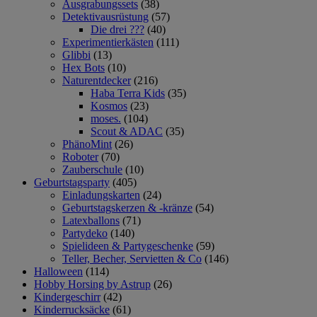
Ausgrabungssets
(38)
Detektivausrüstung
(57)
Die drei ???
(40)
Experimentierkästen
(111)
Glibbi
(13)
Hex Bots
(10)
Naturentdecker
(216)
Haba Terra Kids
(35)
Kosmos
(23)
moses.
(104)
Scout & ADAC
(35)
PhänoMint
(26)
Roboter
(70)
Zauberschule
(10)
Geburtstagsparty
(405)
Einladungskarten
(24)
Geburtstagskerzen & -kränze
(54)
Latexballons
(71)
Partydeko
(140)
Spielideen & Partygeschenke
(59)
Teller, Becher, Servietten & Co
(146)
Halloween
(114)
Hobby Horsing by Astrup
(26)
Kindergeschirr
(42)
Kinderrucksäcke
(61)