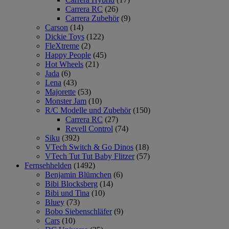
Carrera RC
(26)
Carrera Zubehör
(9)
Carson
(14)
Dickie Toys
(122)
FleXtreme
(2)
Happy People
(45)
Hot Wheels
(21)
Jada
(6)
Lena
(43)
Majorette
(53)
Monster Jam
(10)
R/C Modelle und Zubehör
(150)
Carrera RC
(27)
Revell Control
(74)
Siku
(392)
VTech Switch & Go Dinos
(18)
VTech Tut Tut Baby Flitzer
(57)
Fernsehhelden
(1492)
Benjamin Blümchen
(6)
Bibi Blocksberg
(14)
Bibi und Tina
(10)
Bluey
(73)
Bobo Siebenschläfer
(9)
Cars
(10)