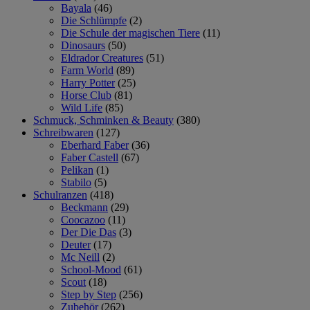
Bayala
(46)
Die Schlümpfe
(2)
Die Schule der magischen Tiere
(11)
Dinosaurs
(50)
Eldrador Creatures
(51)
Farm World
(89)
Harry Potter
(25)
Horse Club
(81)
Wild Life
(85)
Schmuck, Schminken & Beauty
(380)
Schreibwaren
(127)
Eberhard Faber
(36)
Faber Castell
(67)
Pelikan
(1)
Stabilo
(5)
Schulranzen
(418)
Beckmann
(29)
Coocazoo
(11)
Der Die Das
(3)
Deuter
(17)
Mc Neill
(2)
School-Mood
(61)
Scout
(18)
Step by Step
(256)
Zubehör
(262)