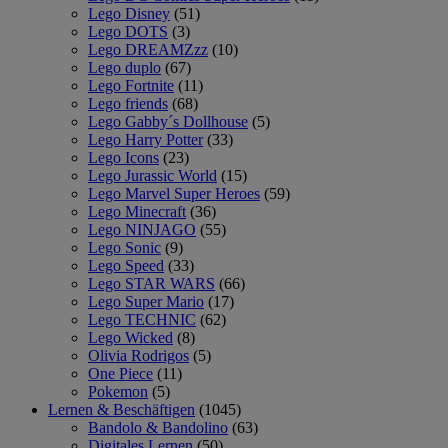
Lego Disney
(51)
Lego DOTS
(3)
Lego DREAMZzz
(10)
Lego duplo
(67)
Lego Fortnite
(11)
Lego friends
(68)
Lego Gabby´s Dollhouse
(5)
Lego Harry Potter
(33)
Lego Icons
(23)
Lego Jurassic World
(15)
Lego Marvel Super Heroes
(59)
Lego Minecraft
(36)
Lego NINJAGO
(55)
Lego Sonic
(9)
Lego Speed
(33)
Lego STAR WARS
(66)
Lego Super Mario
(17)
Lego TECHNIC
(62)
Lego Wicked
(8)
Olivia Rodrigos
(5)
One Piece
(11)
Pokemon
(5)
Lernen & Beschäftigen
(1045)
Bandolo & Bandolino
(63)
Digitales Lernen
(50)