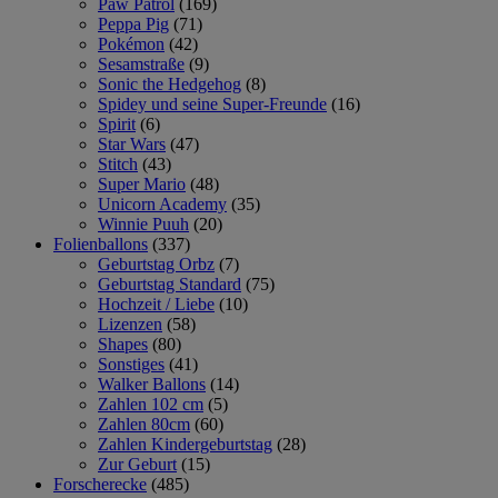
Paw Patrol
(169)
Peppa Pig
(71)
Pokémon
(42)
Sesamstraße
(9)
Sonic the Hedgehog
(8)
Spidey und seine Super-Freunde
(16)
Spirit
(6)
Star Wars
(47)
Stitch
(43)
Super Mario
(48)
Unicorn Academy
(35)
Winnie Puuh
(20)
Folienballons
(337)
Geburtstag Orbz
(7)
Geburtstag Standard
(75)
Hochzeit / Liebe
(10)
Lizenzen
(58)
Shapes
(80)
Sonstiges
(41)
Walker Ballons
(14)
Zahlen 102 cm
(5)
Zahlen 80cm
(60)
Zahlen Kindergeburtstag
(28)
Zur Geburt
(15)
Forscherecke
(485)