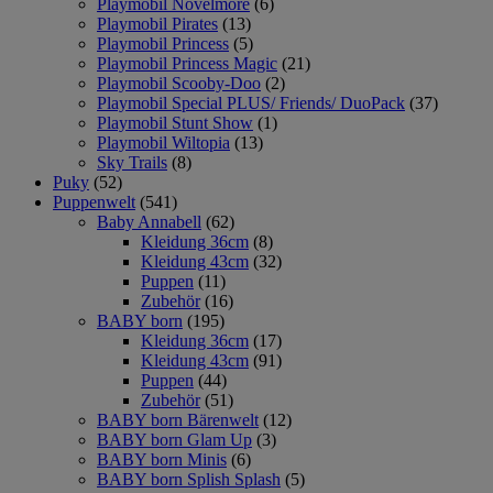
Playmobil Novelmore
(6)
Playmobil Pirates
(13)
Playmobil Princess
(5)
Playmobil Princess Magic
(21)
Playmobil Scooby-Doo
(2)
Playmobil Special PLUS/ Friends/ DuoPack
(37)
Playmobil Stunt Show
(1)
Playmobil Wiltopia
(13)
Sky Trails
(8)
Puky
(52)
Puppenwelt
(541)
Baby Annabell
(62)
Kleidung 36cm
(8)
Kleidung 43cm
(32)
Puppen
(11)
Zubehör
(16)
BABY born
(195)
Kleidung 36cm
(17)
Kleidung 43cm
(91)
Puppen
(44)
Zubehör
(51)
BABY born Bärenwelt
(12)
BABY born Glam Up
(3)
BABY born Minis
(6)
BABY born Splish Splash
(5)