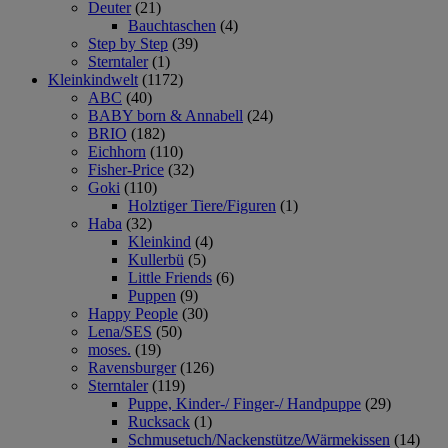
Deuter
(21)
Bauchtaschen
(4)
Step by Step
(39)
Sterntaler
(1)
Kleinkindwelt
(1172)
ABC
(40)
BABY born & Annabell
(24)
BRIO
(182)
Eichhorn
(110)
Fisher-Price
(32)
Goki
(110)
Holztiger Tiere/Figuren
(1)
Haba
(32)
Kleinkind
(4)
Kullerbü
(5)
Little Friends
(6)
Puppen
(9)
Happy People
(30)
Lena/SES
(50)
moses.
(19)
Ravensburger
(126)
Sterntaler
(119)
Puppe, Kinder-/ Finger-/ Handpuppe
(29)
Rucksack
(1)
Schmusetuch/Nackenstütze/Wärmekissen
(14)