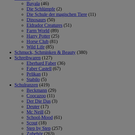
Bayala
(46)
Die Schlümpfe
(2)
Die Schule der magischen Tiere
(11)
Dinosaurs
(50)
Eldrador Creatures
(51)
Farm World
(89)
Harry Potter
(25)
Horse Club
(81)
Wild Life
(85)
Schmuck, Schminken & Beauty
(380)
Schreibwaren
(127)
Eberhard Faber
(36)
Faber Castell
(67)
Pelikan
(1)
Stabilo
(5)
Schulranzen
(419)
Beckmann
(29)
Coocazoo
(11)
Der Die Das
(3)
Deuter
(17)
Mc Neill
(2)
School-Mood
(61)
Scout
(18)
Step by Step
(257)
Zubehör
(263)