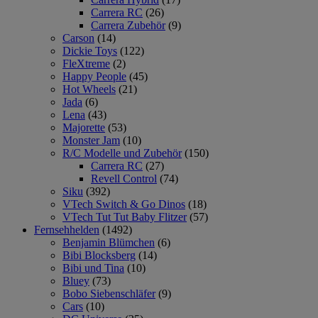
Carrera RC
(26)
Carrera Zubehör
(9)
Carson
(14)
Dickie Toys
(122)
FleXtreme
(2)
Happy People
(45)
Hot Wheels
(21)
Jada
(6)
Lena
(43)
Majorette
(53)
Monster Jam
(10)
R/C Modelle und Zubehör
(150)
Carrera RC
(27)
Revell Control
(74)
Siku
(392)
VTech Switch & Go Dinos
(18)
VTech Tut Tut Baby Flitzer
(57)
Fernsehhelden
(1492)
Benjamin Blümchen
(6)
Bibi Blocksberg
(14)
Bibi und Tina
(10)
Bluey
(73)
Bobo Siebenschläfer
(9)
Cars
(10)