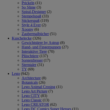
Prickeln
(11)
So Slime
(3)
Spiral-Designer
(2)
Stempelspaß
(33)
Stickerspaß
(119)
Style 4 Ever
(2)
Xoomy
(6)
Zaubermalbücher
(51)
Kuschelecke
(326)
Gewichtstiere by Astrup
(8)
Hand- und Fingerpuppen
(27)
Interaktive Tiere
(70)
Plüschtiere
(137)
Sorgenfresser
(17)
Sterntaler
(31)
TY
(69)
Lego
(942)
Architecture
(8)
Botanicals
(26)
Lego Animal Crosing
(11)
Lego Art Picture
(7)
Lego CITY
(83)
Lego Classic
(13)
Lego CREATOR
(62)
Lego DC Comics Super Heroes
(11)