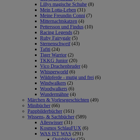
Lillys magische Schuhe
(8)
Mein Lotta-Leben
(31)
Meine Freundin Conni
(7)
Mitternachtskatzen
(4)
Pettersson und Findus
(10)
Racing Legends
(2)
Ruby Fairygale
(5)
Sternenschweif
(43)
Tafiti
(24)
Tiger Warrior
(2)
TKKG Junior
(20)
Vico Drachenbruder
(4)
Whisperworld
(6)
Wildpferde - mutig und frei
(6)
Windwalkers
(2)
Woodwalkers
(6)
Wundermähne
(4)
Märchen & Vorlesegeschichten
(49)
Minibücher
(66)
Pappbilderbücher
(161)
Wissens- & Sachbücher
(589)
Alleswisser
(31)
Kosmos SchlauFUX
(6)
WAS IST WAS
(291)
Quizblöcke
(25)