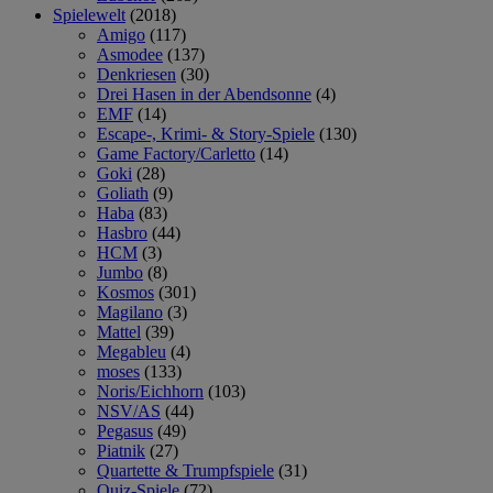
Spielewelt
(2018)
Amigo
(117)
Asmodee
(137)
Denkriesen
(30)
Drei Hasen in der Abendsonne
(4)
EMF
(14)
Escape-, Krimi- & Story-Spiele
(130)
Game Factory/Carletto
(14)
Goki
(28)
Goliath
(9)
Haba
(83)
Hasbro
(44)
HCM
(3)
Jumbo
(8)
Kosmos
(301)
Magilano
(3)
Mattel
(39)
Megableu
(4)
moses
(133)
Noris/Eichhorn
(103)
NSV/AS
(44)
Pegasus
(49)
Piatnik
(27)
Quartette & Trumpfspiele
(31)
Quiz-Spiele
(72)