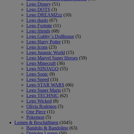
Lego Disney
(51)
Lego DOTS
(3)
Lego DREAMZzz
(10)
Lego duplo
(67)
Lego Fortnite
(11)
Lego friends
(68)
Lego Gabby´s Dollhouse
(5)
Lego Harry Potter
(33)
Lego Icons
(23)
Lego Jurassic World
(15)
Lego Marvel Super Heroes
(59)
Lego Minecraft
(36)
Lego NINJAGO
(55)
Lego Sonic
(9)
Lego Speed
(33)
Lego STAR WARS
(66)
Lego Super Mario
(17)
Lego TECHNIC
(62)
Lego Wicked
(8)
Olivia Rodrigos
(5)
One Piece
(11)
Pokemon
(5)
Lernen & Beschäftigen
(1045)
Bandolo & Bandolino
(63)
Digitales Lernen
(50)