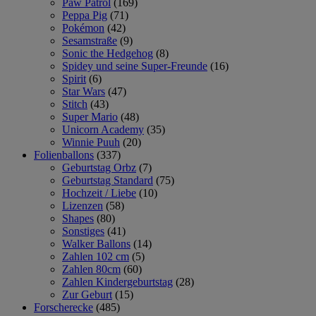
Paw Patrol
(169)
Peppa Pig
(71)
Pokémon
(42)
Sesamstraße
(9)
Sonic the Hedgehog
(8)
Spidey und seine Super-Freunde
(16)
Spirit
(6)
Star Wars
(47)
Stitch
(43)
Super Mario
(48)
Unicorn Academy
(35)
Winnie Puuh
(20)
Folienballons
(337)
Geburtstag Orbz
(7)
Geburtstag Standard
(75)
Hochzeit / Liebe
(10)
Lizenzen
(58)
Shapes
(80)
Sonstiges
(41)
Walker Ballons
(14)
Zahlen 102 cm
(5)
Zahlen 80cm
(60)
Zahlen Kindergeburtstag
(28)
Zur Geburt
(15)
Forscherecke
(485)