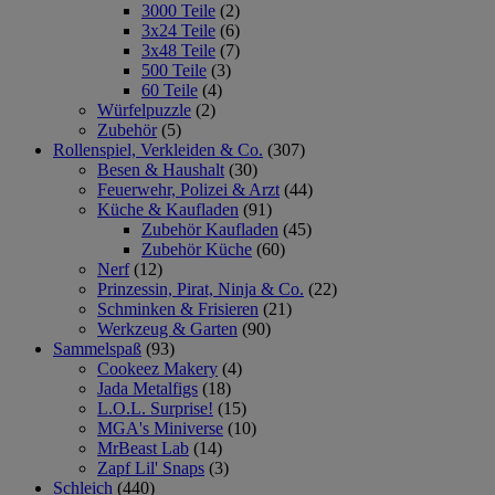
3000 Teile
(2)
3x24 Teile
(6)
3x48 Teile
(7)
500 Teile
(3)
60 Teile
(4)
Würfelpuzzle
(2)
Zubehör
(5)
Rollenspiel, Verkleiden & Co.
(307)
Besen & Haushalt
(30)
Feuerwehr, Polizei & Arzt
(44)
Küche & Kaufladen
(91)
Zubehör Kaufladen
(45)
Zubehör Küche
(60)
Nerf
(12)
Prinzessin, Pirat, Ninja & Co.
(22)
Schminken & Frisieren
(21)
Werkzeug & Garten
(90)
Sammelspaß
(93)
Cookeez Makery
(4)
Jada Metalfigs
(18)
L.O.L. Surprise!
(15)
MGA's Miniverse
(10)
MrBeast Lab
(14)
Zapf Lil' Snaps
(3)
Schleich
(440)