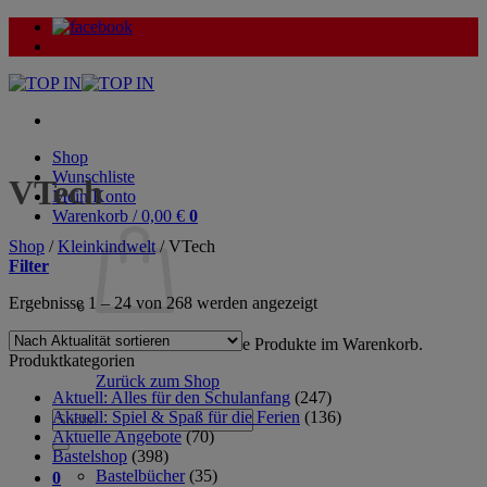
Zum
Inhalt
springen
Shop
Wunschliste
VTech
Mein Konto
Warenkorb /
0,00
€
0
Shop
/
Kleinkindwelt
/
VTech
Filter
Nach
Ergebnisse 1 – 24 von 268 werden angezeigt
Aktualität
sortiert
Es befinden sich keine Produkte im Warenkorb.
Produktkategorien
Zurück zum Shop
Aktuell: Alles für den Schulanfang
(247)
Aktuell: Spiel & Spaß für die Ferien
(136)
Suche
Aktuelle Angebote
(70)
nach:
Bastelshop
(398)
Bastelbücher
(35)
0