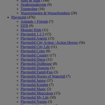
Spiel & Spaß
(144)
Straßenmalkreide
(9)
Trampoline
(16)
Wasserpistolen & Wasserbomben
(28)
Playmobil
(476)
Animals + Friends
(7)
DFB
(9)
Monster High
(11)
Playmobil 1,2,3
(15)
Playmobil Asterix
(15)
Playmobil City Action / Action Heroes
(56)
Playmobil City Life
(11)
Playmobil Color
(8)
Playmobil Country
(17)
Playmobil Dinos
(11)
Playmobil Dollhouse
(8)
Playmobil Dragons
(1)
Playmobil FamilyFun
(3)
Playmobil Horses of Waterfall
(7)
Playmobil Junior
(37)
Playmobil Knights
(7)
Playmobil Magic
(2)
Playmobil Miraculous
(15)
Playmobil My Life
(50)
Playmobil Naruto
(3)