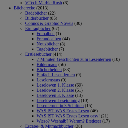
VTech Marble Rush
(8)
Bücherecke
(2013)
Badebücher
(22)
Bilderbücher
(85)
Comics & Graphic Novels
(30)
Eintragbücher
(67)
Fotoalben
(1)
Freundealben
(44)
Notizbücher
(8)
Tagebücher
(7)
Erstlesebücher
(414)
7-Minuten-Geschichten zum Lesenlernen
(10)
Bildermaus
(56)
Bücherhelden
(83)
Einfach Lesen lernen
(9)
Leselernstars
(9)
Leselöwen 1. Klasse
(69)
Leselöwen 2. Klasse
(51)
Leselöwen 3. Klasse
(13)
Leselöwen Lesetraining
(10)
Lesenlernen in 3 Schritten
(15)
WAS IST WAS Erstes Lesen
(46)
WAS IST WAS Erstes Lesen easy!
(21)
Wieso? Weshalb? Warum? Erstleser
(17)
Escape- & Mitmachbücher
(38)