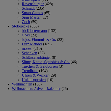
Ravensburger
(428)
Schmidt
(235)
Smart Games
(65)
Spin Master
(17)
Zoch
(59)
Stöberecke
(836)
bb Klostermann
(132)
Goki
(24)
Jojos, Flummis & Co.
(22)
Lutz Mauder
(189)
moses.
(210)
Schenken
(32)
Schlüsselanhänger
(8)
Slime, Knete, Squishies & Co.
(46)
Taschen & Geldbörsen
(3)
Trendhaus
(194)
Uhren & Wecker
(29)
Unkategorisiert
(10)
Weihnachten
(158)
Weihnachten: Adventskalender
(26)