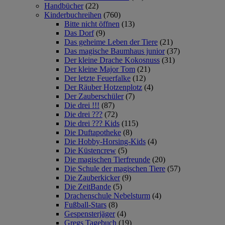
Handbücher
(22)
Kinderbuchreihen
(760)
Bitte nicht öffnen
(13)
Das Dorf
(9)
Das geheime Leben der Tiere
(21)
Das magische Baumhaus junior
(37)
Der kleine Drache Kokosnuss
(31)
Der kleine Major Tom
(21)
Der letzte Feuerfalke
(12)
Der Räuber Hotzenplotz
(4)
Der Zauberschüler
(7)
Die drei !!!
(87)
Die drei ???
(72)
Die drei ??? Kids
(115)
Die Duftapotheke
(8)
Die Hobby-Horsing-Kids
(4)
Die Küstencrew
(5)
Die magischen Tierfreunde
(20)
Die Schule der magischen Tiere
(57)
Die Zauberkicker
(9)
Die ZeitBande
(5)
Drachenschule Nebelsturm
(4)
Fußball-Stars
(8)
Gespensterjäger
(4)
Gregs Tagebuch
(19)