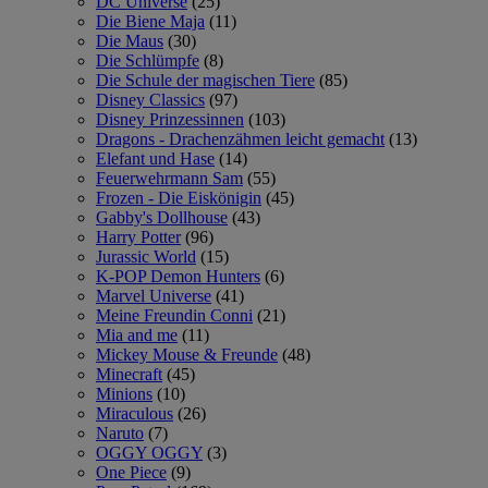
DC Universe
(25)
Die Biene Maja
(11)
Die Maus
(30)
Die Schlümpfe
(8)
Die Schule der magischen Tiere
(85)
Disney Classics
(97)
Disney Prinzessinnen
(103)
Dragons - Drachenzähmen leicht gemacht
(13)
Elefant und Hase
(14)
Feuerwehrmann Sam
(55)
Frozen - Die Eiskönigin
(45)
Gabby's Dollhouse
(43)
Harry Potter
(96)
Jurassic World
(15)
K-POP Demon Hunters
(6)
Marvel Universe
(41)
Meine Freundin Conni
(21)
Mia and me
(11)
Mickey Mouse & Freunde
(48)
Minecraft
(45)
Minions
(10)
Miraculous
(26)
Naruto
(7)
OGGY OGGY
(3)
One Piece
(9)