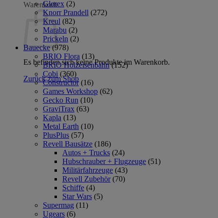
Glorex
(2)
Warenkorb
Knorr Prandell
(272)
Kreul
(82)
Marabu
(2)
Prickeln
(2)
Bauecke
(978)
BRIO Flora
(13)
Es befinden sich keine Produkte im Warenkorb.
BRIO Holzeisenbahn
(152)
Cobi
(360)
Zurück zum Shop
Constructor
(16)
Games Workshop
(62)
Gecko Run
(10)
GraviTrax
(63)
Kapla
(13)
Metal Earth
(10)
PlusPlus
(57)
Revell Bausätze
(186)
Autos + Trucks
(24)
Hubschrauber + Flugzeuge
(51)
Militärfahrzeuge
(43)
Revell Zubehör
(70)
Schiffe
(4)
Star Wars
(5)
Supermag
(11)
Ugears
(6)