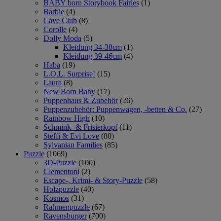
BABY born Storybook Fairies
(1)
Barbie
(4)
Cave Club
(8)
Corolle
(4)
Dolly Moda
(5)
Kleidung 34-38cm
(1)
Kleidung 39-46cm
(4)
Haba
(19)
L.O.L. Surprise!
(15)
Laura
(8)
New Born Baby
(17)
Puppenhaus & Zubehör
(26)
Puppenzubehör: Puppenwagen, -betten & Co.
(27)
Rainbow High
(10)
Schmink- & Frisierkopf
(11)
Steffi & Evi Love
(80)
Sylvanian Families
(85)
Puzzle
(1069)
3D-Puzzle
(100)
Clementoni
(2)
Escape-, Krimi- & Story-Puzzle
(58)
Holzpuzzle
(40)
Kosmos
(31)
Rahmenpuzzle
(67)
Ravensburger
(700)