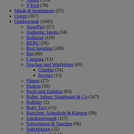
VTech
(78)
Musik & Instrumente
(57)
Ostern
(307)
Outdoorspaß
(1045)
AquaPlay
(27)
Authentic Sports
(34)
Ballsport
(118)
BERG
(56)
Best Sporting
(249)
Big
(69)
Camping
(13)
Drachen und Wurfgleiter
(69)
Günther
(54)
Invento
(13)
Fitness
(27)
Hudora
(50)
Pools und Zubehör
(93)
Roller, Inliner, Skateboard & Co
(147)
Rollplay
(5)
Rolly Toys
(13)
Rutschen, Schaukeln & Klettern
(39)
Sandkastenspaß
(117)
Schwimmen & Tauchen
(56)
Seifenblasen
(32)