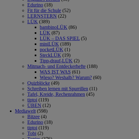
Edurino
(18)
Fit für die Schule
(52)
LERNSTERN
(22)
LÜK
(389)
bambinoLÜK
(86)
LÜK
(87)
LÜK – DAS SPIEL
(5)
miniLÜK
(189)
pocketLÜK
(1)
SteckLÜK
(19)
Tipp-drauf-LÜK
(2)
Mitmach- und Entdeckerhefte
(188)
WAS IST WAS
(61)
Wieso? Weshalb? Warum?
(60)
Quizblöcke
(49)
Schreiben lernen mit Spurrillen
(11)
Tafel, Kreide, Rechenrahmen
(45)
tiptoi
(119)
ÜBEN
(12)
Mediawelt
(598)
Bitzee
(4)
Edurino
(18)
tiptoi
(119)
Tobi
(2)
Tonies
(376)