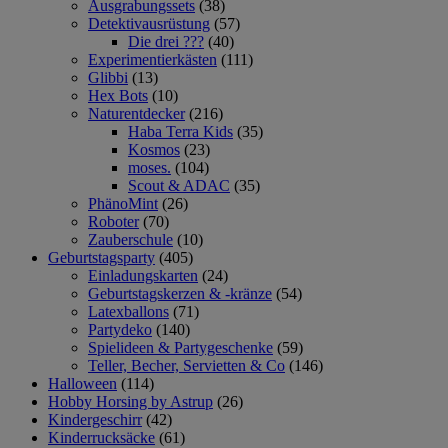
Ausgrabungssets
(38)
Detektivausrüstung
(57)
Die drei ???
(40)
Experimentierkästen
(111)
Glibbi
(13)
Hex Bots
(10)
Naturentdecker
(216)
Haba Terra Kids
(35)
Kosmos
(23)
moses.
(104)
Scout & ADAC
(35)
PhänoMint
(26)
Roboter
(70)
Zauberschule
(10)
Geburtstagsparty
(405)
Einladungskarten
(24)
Geburtstagskerzen & -kränze
(54)
Latexballons
(71)
Partydeko
(140)
Spielideen & Partygeschenke
(59)
Teller, Becher, Servietten & Co
(146)
Halloween
(114)
Hobby Horsing by Astrup
(26)
Kindergeschirr
(42)
Kinderrucksäcke
(61)