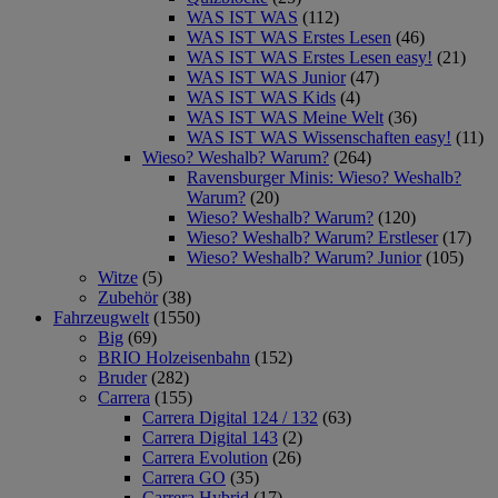
WAS IST WAS
(112)
WAS IST WAS Erstes Lesen
(46)
WAS IST WAS Erstes Lesen easy!
(21)
WAS IST WAS Junior
(47)
WAS IST WAS Kids
(4)
WAS IST WAS Meine Welt
(36)
WAS IST WAS Wissenschaften easy!
(11)
Wieso? Weshalb? Warum?
(264)
Ravensburger Minis: Wieso? Weshalb?
Warum?
(20)
Wieso? Weshalb? Warum?
(120)
Wieso? Weshalb? Warum? Erstleser
(17)
Wieso? Weshalb? Warum? Junior
(105)
Witze
(5)
Zubehör
(38)
Fahrzeugwelt
(1550)
Big
(69)
BRIO Holzeisenbahn
(152)
Bruder
(282)
Carrera
(155)
Carrera Digital 124 / 132
(63)
Carrera Digital 143
(2)
Carrera Evolution
(26)
Carrera GO
(35)
Carrera Hybrid
(17)