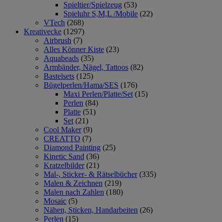
Spieltier/Spielzeug
(53)
Spieluhr S,M,L /Mobile
(22)
VTech
(268)
Kreativecke
(1297)
Airbrush
(7)
Alles Könner Kiste
(23)
Aquabeads
(35)
Armbänder, Nägel, Tattoos
(82)
Bastelsets
(125)
Bügelperlen/Hama/SES
(176)
Maxi Perlen/Platte/Set
(15)
Perlen
(84)
Platte
(51)
Set
(21)
Cool Maker
(9)
CREATTO
(7)
Diamond Painting
(25)
Kinetic Sand
(36)
Kratzelbilder
(21)
Mal-, Sticker- & Rätselbücher
(335)
Malen & Zeichnen
(219)
Malen nach Zahlen
(180)
Mosaic
(5)
Nähen, Sticken, Handarbeiten
(26)
Perlen
(15)