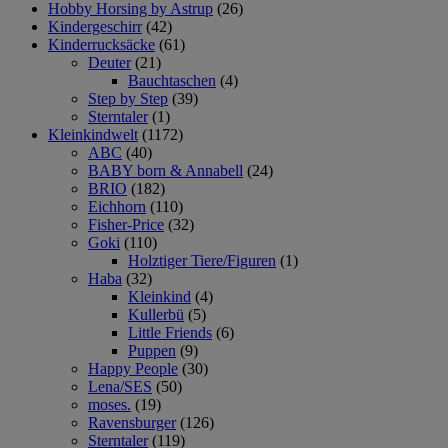
Hobby Horsing by Astrup
(26)
Kindergeschirr
(42)
Kinderrucksäcke
(61)
Deuter
(21)
Bauchtaschen
(4)
Step by Step
(39)
Sterntaler
(1)
Kleinkindwelt
(1172)
ABC
(40)
BABY born & Annabell
(24)
BRIO
(182)
Eichhorn
(110)
Fisher-Price
(32)
Goki
(110)
Holztiger Tiere/Figuren
(1)
Haba
(32)
Kleinkind
(4)
Kullerbü
(5)
Little Friends
(6)
Puppen
(9)
Happy People
(30)
Lena/SES
(50)
moses.
(19)
Ravensburger
(126)
Sterntaler
(119)