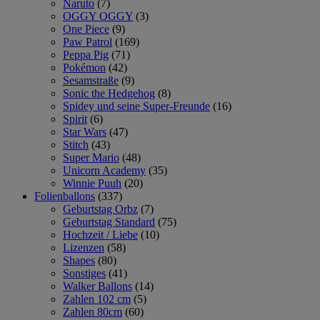
Naruto
(7)
OGGY OGGY
(3)
One Piece
(9)
Paw Patrol
(169)
Peppa Pig
(71)
Pokémon
(42)
Sesamstraße
(9)
Sonic the Hedgehog
(8)
Spidey und seine Super-Freunde
(16)
Spirit
(6)
Star Wars
(47)
Stitch
(43)
Super Mario
(48)
Unicorn Academy
(35)
Winnie Puuh
(20)
Folienballons
(337)
Geburtstag Orbz
(7)
Geburtstag Standard
(75)
Hochzeit / Liebe
(10)
Lizenzen
(58)
Shapes
(80)
Sonstiges
(41)
Walker Ballons
(14)
Zahlen 102 cm
(5)
Zahlen 80cm
(60)