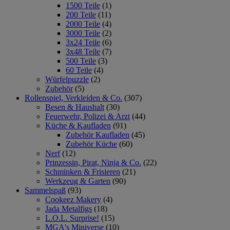
1500 Teile
(1)
200 Teile
(11)
2000 Teile
(4)
3000 Teile
(2)
3x24 Teile
(6)
3x48 Teile
(7)
500 Teile
(3)
60 Teile
(4)
Würfelpuzzle
(2)
Zubehör
(5)
Rollenspiel, Verkleiden & Co.
(307)
Besen & Haushalt
(30)
Feuerwehr, Polizei & Arzt
(44)
Küche & Kaufladen
(91)
Zubehör Kaufladen
(45)
Zubehör Küche
(60)
Nerf
(12)
Prinzessin, Pirat, Ninja & Co.
(22)
Schminken & Frisieren
(21)
Werkzeug & Garten
(90)
Sammelspaß
(93)
Cookeez Makery
(4)
Jada Metalfigs
(18)
L.O.L. Surprise!
(15)
MGA's Miniverse
(10)