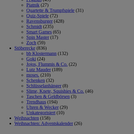
Piatnik
(27)
Quartette & Trumpfspiele
(31)
Quiz-Spiele
(72)
Ravensburger
(428)
Schmidt
(235)
Smart Games
(65)
Spin Master
(17)
Zoch
(59)
Stöberecke
(836)
bb Klostermann
(132)
Goki
(24)
Jojos, Flummis & Co.
(22)
Lutz Mauder
(189)
moses.
(210)
Schenken
(32)
Schlüsselanhänger
(8)
Slime, Knete, Squishies & Co.
(46)
Taschen & Geldbörsen
(3)
Trendhaus
(194)
Uhren & Wecker
(29)
Unkategorisiert
(10)
Weihnachten
(158)
Weihnachten: Adventskalender
(26)