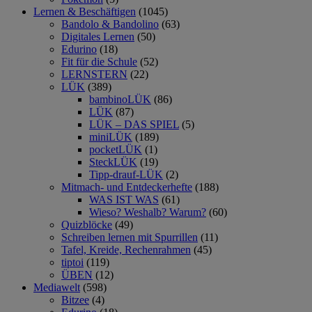
Lernen & Beschäftigen
(1045)
Bandolo & Bandolino
(63)
Digitales Lernen
(50)
Edurino
(18)
Fit für die Schule
(52)
LERNSTERN
(22)
LÜK
(389)
bambinoLÜK
(86)
LÜK
(87)
LÜK – DAS SPIEL
(5)
miniLÜK
(189)
pocketLÜK
(1)
SteckLÜK
(19)
Tipp-drauf-LÜK
(2)
Mitmach- und Entdeckerhefte
(188)
WAS IST WAS
(61)
Wieso? Weshalb? Warum?
(60)
Quizblöcke
(49)
Schreiben lernen mit Spurrillen
(11)
Tafel, Kreide, Rechenrahmen
(45)
tiptoi
(119)
ÜBEN
(12)
Mediawelt
(598)
Bitzee
(4)