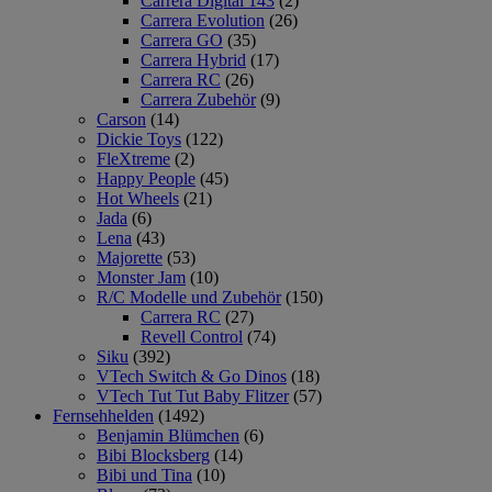
Carrera Digital 143
(2)
Carrera Evolution
(26)
Carrera GO
(35)
Carrera Hybrid
(17)
Carrera RC
(26)
Carrera Zubehör
(9)
Carson
(14)
Dickie Toys
(122)
FleXtreme
(2)
Happy People
(45)
Hot Wheels
(21)
Jada
(6)
Lena
(43)
Majorette
(53)
Monster Jam
(10)
R/C Modelle und Zubehör
(150)
Carrera RC
(27)
Revell Control
(74)
Siku
(392)
VTech Switch & Go Dinos
(18)
VTech Tut Tut Baby Flitzer
(57)
Fernsehhelden
(1492)
Benjamin Blümchen
(6)
Bibi Blocksberg
(14)
Bibi und Tina
(10)