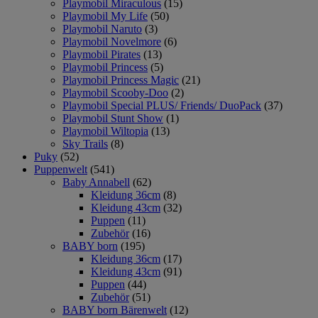
Playmobil Miraculous
(15)
Playmobil My Life
(50)
Playmobil Naruto
(3)
Playmobil Novelmore
(6)
Playmobil Pirates
(13)
Playmobil Princess
(5)
Playmobil Princess Magic
(21)
Playmobil Scooby-Doo
(2)
Playmobil Special PLUS/ Friends/ DuoPack
(37)
Playmobil Stunt Show
(1)
Playmobil Wiltopia
(13)
Sky Trails
(8)
Puky
(52)
Puppenwelt
(541)
Baby Annabell
(62)
Kleidung 36cm
(8)
Kleidung 43cm
(32)
Puppen
(11)
Zubehör
(16)
BABY born
(195)
Kleidung 36cm
(17)
Kleidung 43cm
(91)
Puppen
(44)
Zubehör
(51)
BABY born Bärenwelt
(12)