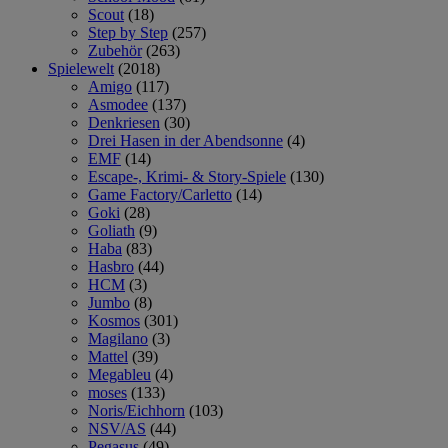
Scout
(18)
Step by Step
(257)
Zubehör
(263)
Spielewelt
(2018)
Amigo
(117)
Asmodee
(137)
Denkriesen
(30)
Drei Hasen in der Abendsonne
(4)
EMF
(14)
Escape-, Krimi- & Story-Spiele
(130)
Game Factory/Carletto
(14)
Goki
(28)
Goliath
(9)
Haba
(83)
Hasbro
(44)
HCM
(3)
Jumbo
(8)
Kosmos
(301)
Magilano
(3)
Mattel
(39)
Megableu
(4)
moses
(133)
Noris/Eichhorn
(103)
NSV/AS
(44)
Pegasus
(49)