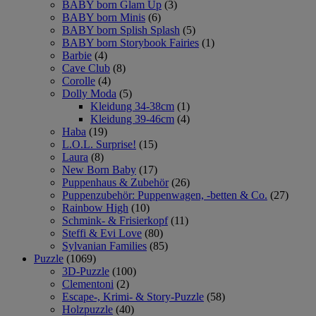
BABY born Glam Up
(3)
BABY born Minis
(6)
BABY born Splish Splash
(5)
BABY born Storybook Fairies
(1)
Barbie
(4)
Cave Club
(8)
Corolle
(4)
Dolly Moda
(5)
Kleidung 34-38cm
(1)
Kleidung 39-46cm
(4)
Haba
(19)
L.O.L. Surprise!
(15)
Laura
(8)
New Born Baby
(17)
Puppenhaus & Zubehör
(26)
Puppenzubehör: Puppenwagen, -betten & Co.
(27)
Rainbow High
(10)
Schmink- & Frisierkopf
(11)
Steffi & Evi Love
(80)
Sylvanian Families
(85)
Puzzle
(1069)
3D-Puzzle
(100)
Clementoni
(2)
Escape-, Krimi- & Story-Puzzle
(58)
Holzpuzzle
(40)