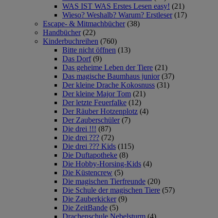
WAS IST WAS Erstes Lesen easy!
(21)
Wieso? Weshalb? Warum? Erstleser
(17)
Escape- & Mitmachbücher
(38)
Handbücher
(22)
Kinderbuchreihen
(760)
Bitte nicht öffnen
(13)
Das Dorf
(9)
Das geheime Leben der Tiere
(21)
Das magische Baumhaus junior
(37)
Der kleine Drache Kokosnuss
(31)
Der kleine Major Tom
(21)
Der letzte Feuerfalke
(12)
Der Räuber Hotzenplotz
(4)
Der Zauberschüler
(7)
Die drei !!!
(87)
Die drei ???
(72)
Die drei ??? Kids
(115)
Die Duftapotheke
(8)
Die Hobby-Horsing-Kids
(4)
Die Küstencrew
(5)
Die magischen Tierfreunde
(20)
Die Schule der magischen Tiere
(57)
Die Zauberkicker
(9)
Die ZeitBande
(5)
Drachenschule Nebelsturm
(4)