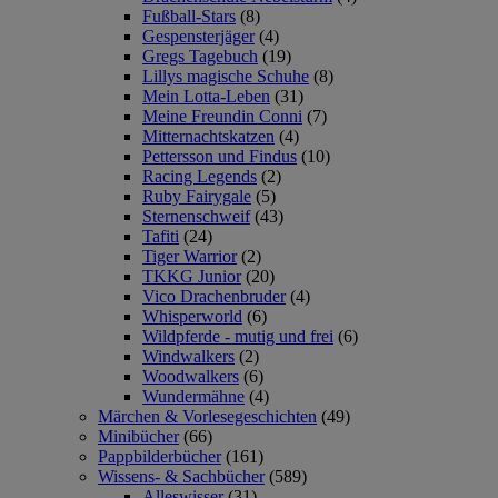
Fußball-Stars
(8)
Gespensterjäger
(4)
Gregs Tagebuch
(19)
Lillys magische Schuhe
(8)
Mein Lotta-Leben
(31)
Meine Freundin Conni
(7)
Mitternachtskatzen
(4)
Pettersson und Findus
(10)
Racing Legends
(2)
Ruby Fairygale
(5)
Sternenschweif
(43)
Tafiti
(24)
Tiger Warrior
(2)
TKKG Junior
(20)
Vico Drachenbruder
(4)
Whisperworld
(6)
Wildpferde - mutig und frei
(6)
Windwalkers
(2)
Woodwalkers
(6)
Wundermähne
(4)
Märchen & Vorlesegeschichten
(49)
Minibücher
(66)
Pappbilderbücher
(161)
Wissens- & Sachbücher
(589)
Alleswisser
(31)