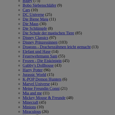
Bluey
(73)
Bobo Siebenschläfer
(9)
Cars
(10)
DC Universe
(25)
Die Biene Maja
(11)
Die Maus
(30)
Die Schlümpfe
(8)
Die Schule der magischen Tiere
(85)
Disney Classics
(97)
Disney Prinzessinnen
(103)
Dragons - Drachenzähmen leicht gemacht
(13)
Elefant und Hase
(14)
Feuerwehrmann Sam
(55)
Frozen - Die Eiskönigin
(45)
Gabby's Dollhouse
(43)
Harry Potter
(96)
Jurassic World
(15)
K-POP Demon Hunters
(6)
Marvel Universe
(41)
Meine Freundin Conni
(21)
Mia and me
(11)
Mickey Mouse & Freunde
(48)
Minecraft
(45)
Minions
(10)
Miraculous
(26)