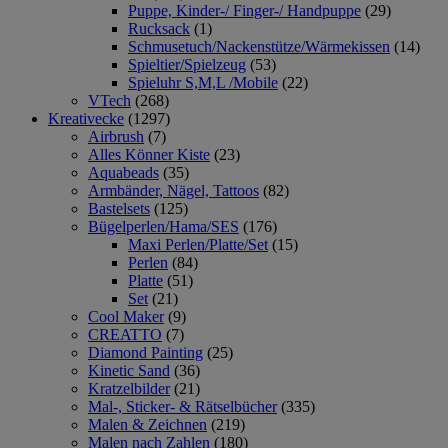
Puppe, Kinder-/ Finger-/ Handpuppe
(29)
Rucksack
(1)
Schmusetuch/Nackenstütze/Wärmekissen
(14)
Spieltier/Spielzeug
(53)
Spieluhr S,M,L /Mobile
(22)
VTech
(268)
Kreativecke
(1297)
Airbrush
(7)
Alles Könner Kiste
(23)
Aquabeads
(35)
Armbänder, Nägel, Tattoos
(82)
Bastelsets
(125)
Bügelperlen/Hama/SES
(176)
Maxi Perlen/Platte/Set
(15)
Perlen
(84)
Platte
(51)
Set
(21)
Cool Maker
(9)
CREATTO
(7)
Diamond Painting
(25)
Kinetic Sand
(36)
Kratzelbilder
(21)
Mal-, Sticker- & Rätselbücher
(335)
Malen & Zeichnen
(219)
Malen nach Zahlen
(180)