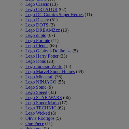
Lego Classic
(13)
Lego CREATOR
(62)
Lego DC Comics Super Heroes
(11)
Lego Disney
(51)
Lego DOTS
(3)
Lego DREAMZzz
(10)
Lego duplo
(67)
Lego Fortnite
(11)
Lego friends
(68)
Lego Gabby´s Dollhouse
(5)
Lego Harry Potter
(33)
Lego Icons
(23)
Lego Jurassic World
(15)
Lego Marvel Super Heroes
(59)
Lego Minecraft
(36)
Lego NINJAGO
(55)
Lego Sonic
(9)
Lego Speed
(33)
Lego STAR WARS
(66)
Lego Super Mario
(17)
Lego TECHNIC
(62)
Lego Wicked
(8)
Olivia Rodrigos
(5)
One Piece
(11)
Pokemon
(5)