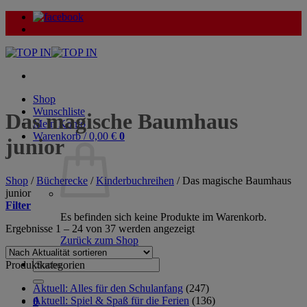
Zum
Inhalt
springen
Shop
Wunschliste
Das magische Baumhaus
Mein Konto
Warenkorb /
0,00
€
0
junior
Shop
/
Bücherecke
/
Kinderbuchreihen
/
Das magische Baumhaus
junior
Filter
Es befinden sich keine Produkte im Warenkorb.
Nach
Ergebnisse 1 – 24 von 37 werden angezeigt
Aktualität
Zurück zum Shop
sortiert
Suche
Produktkategorien
nach:
Aktuell: Alles für den Schulanfang
(247)
Aktuell: Spiel & Spaß für die Ferien
(136)
0