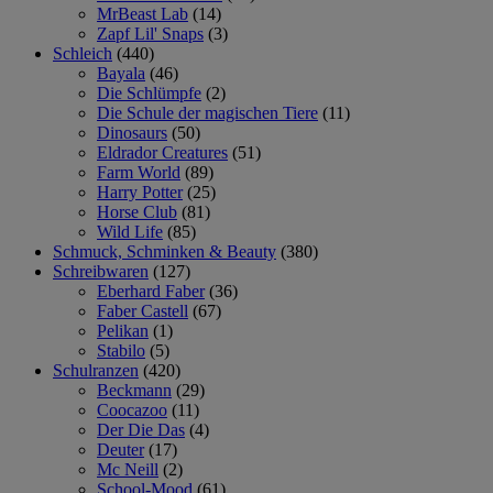
MrBeast Lab
(14)
Zapf Lil' Snaps
(3)
Schleich
(440)
Bayala
(46)
Die Schlümpfe
(2)
Die Schule der magischen Tiere
(11)
Dinosaurs
(50)
Eldrador Creatures
(51)
Farm World
(89)
Harry Potter
(25)
Horse Club
(81)
Wild Life
(85)
Schmuck, Schminken & Beauty
(380)
Schreibwaren
(127)
Eberhard Faber
(36)
Faber Castell
(67)
Pelikan
(1)
Stabilo
(5)
Schulranzen
(420)
Beckmann
(29)
Coocazoo
(11)
Der Die Das
(4)
Deuter
(17)
Mc Neill
(2)
School-Mood
(61)