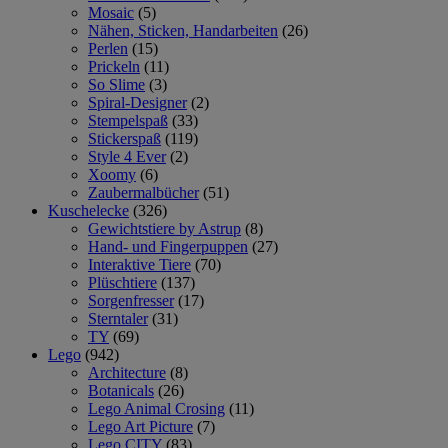
Mosaic
(5)
Nähen, Sticken, Handarbeiten
(26)
Perlen
(15)
Prickeln
(11)
So Slime
(3)
Spiral-Designer
(2)
Stempelspaß
(33)
Stickerspaß
(119)
Style 4 Ever
(2)
Xoomy
(6)
Zaubermalbücher
(51)
Kuschelecke
(326)
Gewichtstiere by Astrup
(8)
Hand- und Fingerpuppen
(27)
Interaktive Tiere
(70)
Plüschtiere
(137)
Sorgenfresser
(17)
Sterntaler
(31)
TY
(69)
Lego
(942)
Architecture
(8)
Botanicals
(26)
Lego Animal Crosing
(11)
Lego Art Picture
(7)
Lego CITY
(83)