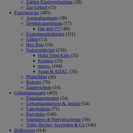
Zahlen Kindergeburtstag
(28)
Zur Geburt
(15)
Forscherecke
(485)
Ausgrabungssets
(38)
Detektivausrüstung
(57)
Die drei ???
(40)
Experimentierkästen
(111)
Glibbi
(13)
Hex Bots
(10)
Naturentdecker
(216)
Haba Terra Kids
(35)
Kosmos
(23)
moses.
(104)
Scout & ADAC
(35)
PhänoMint
(26)
Roboter
(70)
Zauberschule
(10)
Geburtstagsparty
(405)
Einladungskarten
(24)
Geburtstagskerzen & -kränze
(54)
Latexballons
(71)
Partydeko
(140)
Spielideen & Partygeschenke
(59)
Teller, Becher, Servietten & Co
(146)
Halloween
(114)