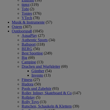
Edurino
(18)
tiptoi
(119)
Tobi
(2)
Tonies
(376)
VTech
(78)
Musik & Instrumente
(57)
Ostern
(307)
Outdoorspaß
(1045)
AquaPlay
(27)
Authentic Sports
(34)
Ballsport
(118)
BERG
(56)
Best Sporting
(249)
Big
(69)
Camping
(13)
Drachen und Wurfgleiter
(69)
Günther
(54)
Invento
(13)
Fitness
(27)
Hudora
(50)
Pools und Zubehör
(93)
Roller, Inliner, Skateboard & Co
(147)
Rollplay
(5)
Rolly Toys
(13)
Rutschen, Schaukeln & Klettern
(39)