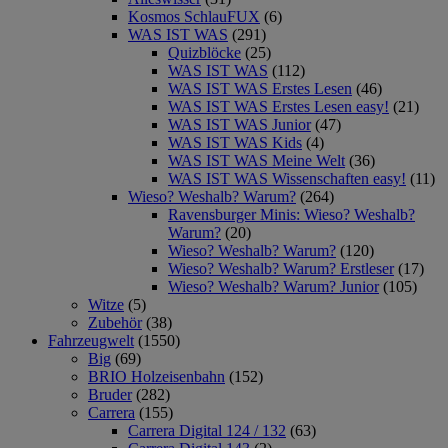
Kosmos SchlauFUX
(6)
WAS IST WAS
(291)
Quizblöcke
(25)
WAS IST WAS
(112)
WAS IST WAS Erstes Lesen
(46)
WAS IST WAS Erstes Lesen easy!
(21)
WAS IST WAS Junior
(47)
WAS IST WAS Kids
(4)
WAS IST WAS Meine Welt
(36)
WAS IST WAS Wissenschaften easy!
(11)
Wieso? Weshalb? Warum?
(264)
Ravensburger Minis: Wieso? Weshalb?
Warum?
(20)
Wieso? Weshalb? Warum?
(120)
Wieso? Weshalb? Warum? Erstleser
(17)
Wieso? Weshalb? Warum? Junior
(105)
Witze
(5)
Zubehör
(38)
Fahrzeugwelt
(1550)
Big
(69)
BRIO Holzeisenbahn
(152)
Bruder
(282)
Carrera
(155)
Carrera Digital 124 / 132
(63)