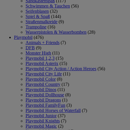
Sandkastenspaß
(117)
Schwimmen & Tauchen
(56)
Seifenblasen
(32)
Spiel & Spaß
(144)
Straßenmalkreide
(9)
Trampoline
(16)
Wasserpistolen & Wasserbomben
(28)
Playmobil
(476)
Animals + Friends
(7)
DFB
(9)
Monster High
(11)
Playmobil 1,2,3
(15)
Playmobil Asterix
(15)
Playmobil City Action / Action Heroes
(56)
Playmobil City Life
(11)
Playmobil Color
(8)
Playmobil Country
(17)
Playmobil Dinos
(11)
Playmobil Dollhouse
(8)
Playmobil Dragons
(1)
Playmobil FamilyFun
(3)
Playmobil Horses of Waterfall
(7)
Playmobil Junior
(37)
Playmobil Knights
(7)
Playmobil Magic
(2)