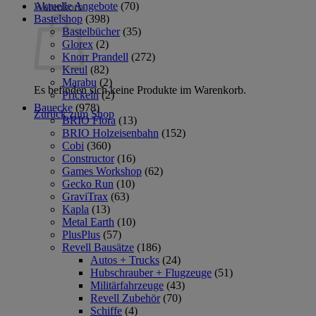
Aktuelle Angebote
(70)
Warenkorb
Bastelshop
(398)
Bastelbücher
(35)
Glorex
(2)
Knorr Prandell
(272)
Kreul
(82)
Marabu
(2)
Es befinden sich keine Produkte im Warenkorb.
Prickeln
(2)
Bauecke
(978)
Zurück zum Shop
BRIO Flora
(13)
BRIO Holzeisenbahn
(152)
Cobi
(360)
Constructor
(16)
Games Workshop
(62)
Gecko Run
(10)
GraviTrax
(63)
Kapla
(13)
Metal Earth
(10)
PlusPlus
(57)
Revell Bausätze
(186)
Autos + Trucks
(24)
Hubschrauber + Flugzeuge
(51)
Militärfahrzeuge
(43)
Revell Zubehör
(70)
Schiffe
(4)