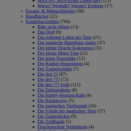
WAS IST WAS Erstes Lesen easy!
(21)
Wieso? Weshalb? Warum? Erstleser
(17)
Escape- & Mitmachbücher
(38)
Handbücher
(22)
Kinderbuchreihen
(760)
Bitte nicht öffnen
(13)
Das Dorf
(9)
Das geheime Leben der Tiere
(21)
Das magische Baumhaus junior
(37)
Der kleine Drache Kokosnuss
(31)
Der kleine Major Tom
(21)
Der letzte Feuerfalke
(12)
Der Räuber Hotzenplotz
(4)
Der Zauberschüler
(7)
Die drei !!!
(87)
Die drei ???
(72)
Die drei ??? Kids
(115)
Die Duftapotheke
(8)
Die Hobby-Horsing-Kids
(4)
Die Küstencrew
(5)
Die magischen Tierfreunde
(20)
Die Schule der magischen Tiere
(57)
Die Zauberkicker
(9)
Die ZeitBande
(5)
Drachenschule Nebelsturm
(4)