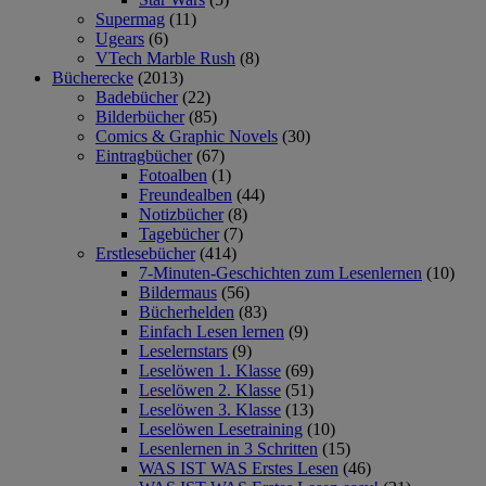
Supermag
(11)
Ugears
(6)
VTech Marble Rush
(8)
Bücherecke
(2013)
Badebücher
(22)
Bilderbücher
(85)
Comics & Graphic Novels
(30)
Eintragbücher
(67)
Fotoalben
(1)
Freundealben
(44)
Notizbücher
(8)
Tagebücher
(7)
Erstlesebücher
(414)
7-Minuten-Geschichten zum Lesenlernen
(10)
Bildermaus
(56)
Bücherhelden
(83)
Einfach Lesen lernen
(9)
Leselernstars
(9)
Leselöwen 1. Klasse
(69)
Leselöwen 2. Klasse
(51)
Leselöwen 3. Klasse
(13)
Leselöwen Lesetraining
(10)
Lesenlernen in 3 Schritten
(15)
WAS IST WAS Erstes Lesen
(46)