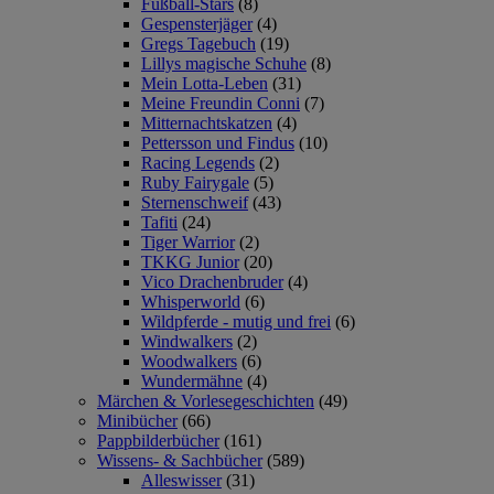
Fußball-Stars
(8)
Gespensterjäger
(4)
Gregs Tagebuch
(19)
Lillys magische Schuhe
(8)
Mein Lotta-Leben
(31)
Meine Freundin Conni
(7)
Mitternachtskatzen
(4)
Pettersson und Findus
(10)
Racing Legends
(2)
Ruby Fairygale
(5)
Sternenschweif
(43)
Tafiti
(24)
Tiger Warrior
(2)
TKKG Junior
(20)
Vico Drachenbruder
(4)
Whisperworld
(6)
Wildpferde - mutig und frei
(6)
Windwalkers
(2)
Woodwalkers
(6)
Wundermähne
(4)
Märchen & Vorlesegeschichten
(49)
Minibücher
(66)
Pappbilderbücher
(161)
Wissens- & Sachbücher
(589)
Alleswisser
(31)