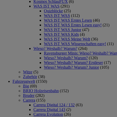
Kosmos SchlauFUX
(6)
WAS IST WAS
(291)
Quizblöcke
(25)
WAS IST WAS
(112)
WAS IST WAS Erstes Lesen
(46)
WAS IST WAS Erstes Lesen easy!
(21)
WAS IST WAS Junior
(47)
WAS IST WAS Kids
(4)
WAS IST WAS Meine Welt
(36)
WAS IST WAS Wissenschaften easy!
(11)
Wieso? Weshalb? Warum?
(264)
Ravensburger Minis: Wieso? Weshalb? Wa
Wieso? Weshalb? Warum?
(120)
Wieso? Weshalb? Warum? Erstleser
(17)
Wieso? Weshalb? Warum? Junior
(105)
Witze
(5)
Zubehör
(38)
Fahrzeugwelt
(1550)
Big
(69)
BRIO Holzeisenbahn
(152)
Bruder
(282)
Carrera
(155)
Carrera Digital 124 / 132
(63)
Carrera Digital 143
(2)
Carrera Evolution
(26)