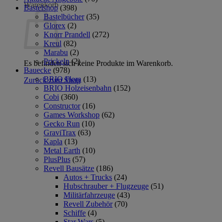
Warenkorb
Bastelshop
(398)
Bastelbücher
(35)
Glorex
(2)
Knorr Prandell
(272)
Kreul
(82)
Marabu
(2)
Prickeln
(2)
Es befinden sich keine Produkte im Warenkorb.
Bauecke
(978)
BRIO Flora
(13)
Zurück zum Shop
BRIO Holzeisenbahn
(152)
Cobi
(360)
Constructor
(16)
Games Workshop
(62)
Gecko Run
(10)
GraviTrax
(63)
Kapla
(13)
Metal Earth
(10)
PlusPlus
(57)
Revell Bausätze
(186)
Autos + Trucks
(24)
Hubschrauber + Flugzeuge
(51)
Militärfahrzeuge
(43)
Revell Zubehör
(70)
Schiffe
(4)
Star Wars
(5)