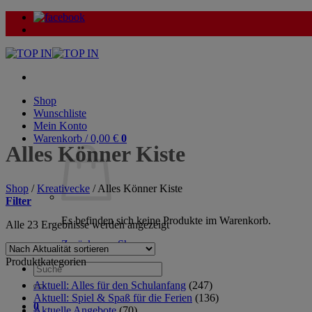
Zum
Inhalt
springen
Shop
Wunschliste
Mein Konto
Warenkorb /
0,00
€
0
Alles Könner Kiste
Shop
/
Kreativecke
/
Alles Könner Kiste
Filter
Es befinden sich keine Produkte im Warenkorb.
Nach
Alle 23 Ergebnisse werden angezeigt
Aktualität
Zurück zum Shop
sortiert
Produktkategorien
Suche
nach:
Aktuell: Alles für den Schulanfang
(247)
Aktuell: Spiel & Spaß für die Ferien
(136)
0
Aktuelle Angebote
(70)