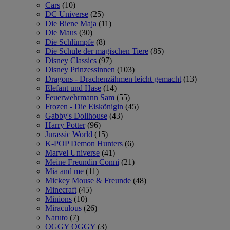
Cars
(10)
DC Universe
(25)
Die Biene Maja
(11)
Die Maus
(30)
Die Schlümpfe
(8)
Die Schule der magischen Tiere
(85)
Disney Classics
(97)
Disney Prinzessinnen
(103)
Dragons - Drachenzähmen leicht gemacht
(13)
Elefant und Hase
(14)
Feuerwehrmann Sam
(55)
Frozen - Die Eiskönigin
(45)
Gabby's Dollhouse
(43)
Harry Potter
(96)
Jurassic World
(15)
K-POP Demon Hunters
(6)
Marvel Universe
(41)
Meine Freundin Conni
(21)
Mia and me
(11)
Mickey Mouse & Freunde
(48)
Minecraft
(45)
Minions
(10)
Miraculous
(26)
Naruto
(7)
OGGY OGGY
(3)