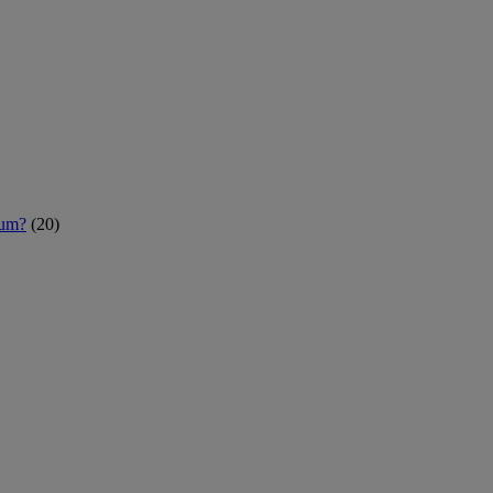
rum?
(20)