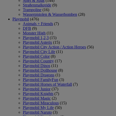
Spiel & Spaß
(144)
Straßenmalkreide
(9)
Trampoline
(16)
Wasserpistolen & Wasserbomben
(28)
Playmobil
(476)
Animals + Friends
(7)
DFB
(9)
Monster High
(11)
Playmobil 1,2,3
(15)
Playmobil Asterix
(15)
Playmobil City Action / Action Heroes
(56)
Playmobil City Life
(11)
Playmobil Color
(8)
Playmobil Country
(17)
Playmobil Dinos
(11)
Playmobil Dollhouse
(8)
Playmobil Dragons
(1)
Playmobil FamilyFun
(3)
Playmobil Horses of Waterfall
(7)
Playmobil Junior
(37)
Playmobil Knights
(7)
Playmobil Magic
(2)
Playmobil Miraculous
(15)
Playmobil My Life
(50)
Playmobil Naruto
(3)