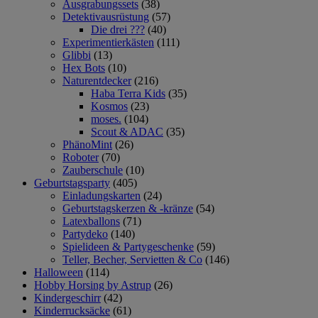
Ausgrabungssets
(38)
Detektivausrüstung
(57)
Die drei ???
(40)
Experimentierkästen
(111)
Glibbi
(13)
Hex Bots
(10)
Naturentdecker
(216)
Haba Terra Kids
(35)
Kosmos
(23)
moses.
(104)
Scout & ADAC
(35)
PhänoMint
(26)
Roboter
(70)
Zauberschule
(10)
Geburtstagsparty
(405)
Einladungskarten
(24)
Geburtstagskerzen & -kränze
(54)
Latexballons
(71)
Partydeko
(140)
Spielideen & Partygeschenke
(59)
Teller, Becher, Servietten & Co
(146)
Halloween
(114)
Hobby Horsing by Astrup
(26)
Kindergeschirr
(42)
Kinderrucksäcke
(61)