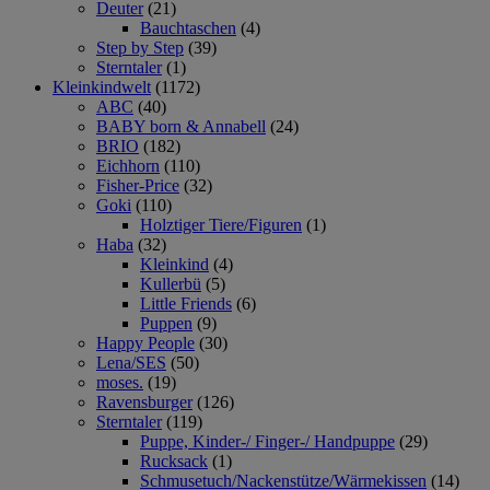
Deuter
(21)
Bauchtaschen
(4)
Step by Step
(39)
Sterntaler
(1)
Kleinkindwelt
(1172)
ABC
(40)
BABY born & Annabell
(24)
BRIO
(182)
Eichhorn
(110)
Fisher-Price
(32)
Goki
(110)
Holztiger Tiere/Figuren
(1)
Haba
(32)
Kleinkind
(4)
Kullerbü
(5)
Little Friends
(6)
Puppen
(9)
Happy People
(30)
Lena/SES
(50)
moses.
(19)
Ravensburger
(126)
Sterntaler
(119)
Puppe, Kinder-/ Finger-/ Handpuppe
(29)
Rucksack
(1)
Schmusetuch/Nackenstütze/Wärmekissen
(14)