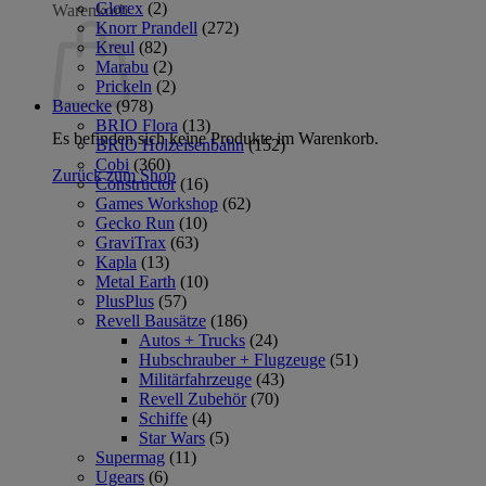
Glorex
(2)
Warenkorb
Knorr Prandell
(272)
Kreul
(82)
Marabu
(2)
Prickeln
(2)
Bauecke
(978)
BRIO Flora
(13)
Es befinden sich keine Produkte im Warenkorb.
BRIO Holzeisenbahn
(152)
Cobi
(360)
Zurück zum Shop
Constructor
(16)
Games Workshop
(62)
Gecko Run
(10)
GraviTrax
(63)
Kapla
(13)
Metal Earth
(10)
PlusPlus
(57)
Revell Bausätze
(186)
Autos + Trucks
(24)
Hubschrauber + Flugzeuge
(51)
Militärfahrzeuge
(43)
Revell Zubehör
(70)
Schiffe
(4)
Star Wars
(5)
Supermag
(11)
Ugears
(6)