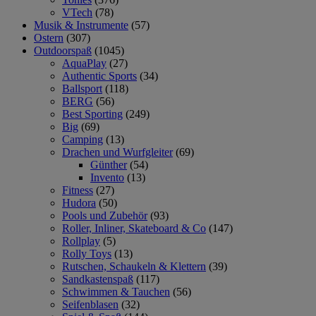
VTech
(78)
Musik & Instrumente
(57)
Ostern
(307)
Outdoorspaß
(1045)
AquaPlay
(27)
Authentic Sports
(34)
Ballsport
(118)
BERG
(56)
Best Sporting
(249)
Big
(69)
Camping
(13)
Drachen und Wurfgleiter
(69)
Günther
(54)
Invento
(13)
Fitness
(27)
Hudora
(50)
Pools und Zubehör
(93)
Roller, Inliner, Skateboard & Co
(147)
Rollplay
(5)
Rolly Toys
(13)
Rutschen, Schaukeln & Klettern
(39)
Sandkastenspaß
(117)
Schwimmen & Tauchen
(56)
Seifenblasen
(32)