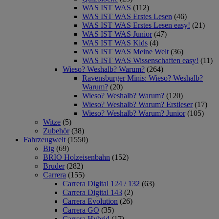
WAS IST WAS
(112)
WAS IST WAS Erstes Lesen
(46)
WAS IST WAS Erstes Lesen easy!
(21)
WAS IST WAS Junior
(47)
WAS IST WAS Kids
(4)
WAS IST WAS Meine Welt
(36)
WAS IST WAS Wissenschaften easy!
(11)
Wieso? Weshalb? Warum?
(264)
Ravensburger Minis: Wieso? Weshalb?
Warum?
(20)
Wieso? Weshalb? Warum?
(120)
Wieso? Weshalb? Warum? Erstleser
(17)
Wieso? Weshalb? Warum? Junior
(105)
Witze
(5)
Zubehör
(38)
Fahrzeugwelt
(1550)
Big
(69)
BRIO Holzeisenbahn
(152)
Bruder
(282)
Carrera
(155)
Carrera Digital 124 / 132
(63)
Carrera Digital 143
(2)
Carrera Evolution
(26)
Carrera GO
(35)
Carrera Hybrid
(17)