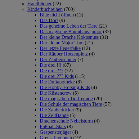
Handbücher
(22)
Kinderbuchreihen
(760)
Bitte nicht öffnen
(13)
Das Dorf
(9)
Das geheime Leben der Tiere
(21)
Das magische Baumhaus junior
(37)
Der kleine Drache Kokosnuss
(31)
Der kleine Major Tom
(21)
Der letzte Feuerfalke
(12)
Der Räuber Hotzenplotz
(4)
Der Zauberschüler
(7)
Die drei !!!
(87)
Die drei ???
(72)
Die drei ??? Kids
(115)
Die Duftapotheke
(8)
Die Hobby-Horsing-Kids
(4)
Die Küstencrew
(5)
Die magischen Tierfreunde
(20)
Die Schule der magischen Tiere
(57)
Die Zauberkicker
(9)
Die ZeitBande
(5)
Drachenschule Nebelsturm
(4)
Fußball-Stars
(8)
Gespensterjäger
(4)
Gregs Tagebuch
(19)