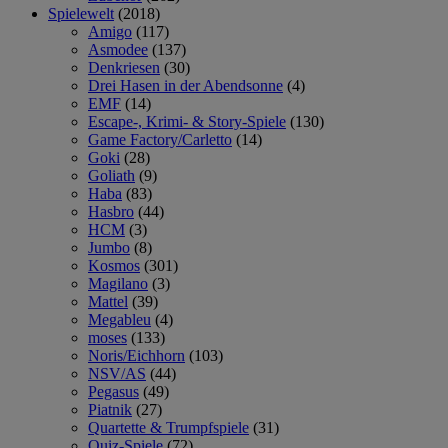
Spielewelt
(2018)
Amigo
(117)
Asmodee
(137)
Denkriesen
(30)
Drei Hasen in der Abendsonne
(4)
EMF
(14)
Escape-, Krimi- & Story-Spiele
(130)
Game Factory/Carletto
(14)
Goki
(28)
Goliath
(9)
Haba
(83)
Hasbro
(44)
HCM
(3)
Jumbo
(8)
Kosmos
(301)
Magilano
(3)
Mattel
(39)
Megableu
(4)
moses
(133)
Noris/Eichhorn
(103)
NSV/AS
(44)
Pegasus
(49)
Piatnik
(27)
Quartette & Trumpfspiele
(31)
Quiz-Spiele
(72)