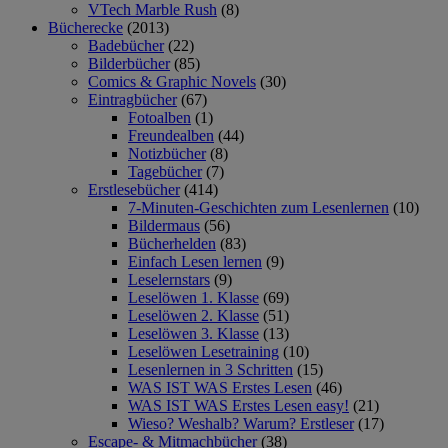
VTech Marble Rush
(8)
Bücherecke
(2013)
Badebücher
(22)
Bilderbücher
(85)
Comics & Graphic Novels
(30)
Eintragbücher
(67)
Fotoalben
(1)
Freundealben
(44)
Notizbücher
(8)
Tagebücher
(7)
Erstlesebücher
(414)
7-Minuten-Geschichten zum Lesenlernen
(10)
Bildermaus
(56)
Bücherhelden
(83)
Einfach Lesen lernen
(9)
Leselernstars
(9)
Leselöwen 1. Klasse
(69)
Leselöwen 2. Klasse
(51)
Leselöwen 3. Klasse
(13)
Leselöwen Lesetraining
(10)
Lesenlernen in 3 Schritten
(15)
WAS IST WAS Erstes Lesen
(46)
WAS IST WAS Erstes Lesen easy!
(21)
Wieso? Weshalb? Warum? Erstleser
(17)
Escape- & Mitmachbücher
(38)