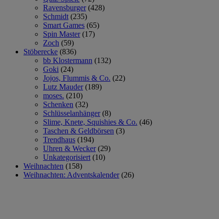
Ravensburger
(428)
Schmidt
(235)
Smart Games
(65)
Spin Master
(17)
Zoch
(59)
Stöberecke
(836)
bb Klostermann
(132)
Goki
(24)
Jojos, Flummis & Co.
(22)
Lutz Mauder
(189)
moses.
(210)
Schenken
(32)
Schlüsselanhänger
(8)
Slime, Knete, Squishies & Co.
(46)
Taschen & Geldbörsen
(3)
Trendhaus
(194)
Uhren & Wecker
(29)
Unkategorisiert
(10)
Weihnachten
(158)
Weihnachten: Adventskalender
(26)