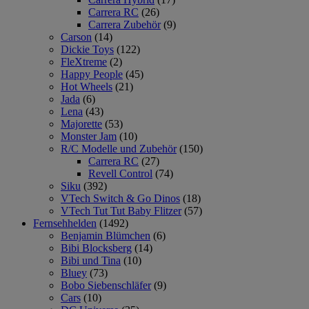
Carrera RC
(26)
Carrera Zubehör
(9)
Carson
(14)
Dickie Toys
(122)
FleXtreme
(2)
Happy People
(45)
Hot Wheels
(21)
Jada
(6)
Lena
(43)
Majorette
(53)
Monster Jam
(10)
R/C Modelle und Zubehör
(150)
Carrera RC
(27)
Revell Control
(74)
Siku
(392)
VTech Switch & Go Dinos
(18)
VTech Tut Tut Baby Flitzer
(57)
Fernsehhelden
(1492)
Benjamin Blümchen
(6)
Bibi Blocksberg
(14)
Bibi und Tina
(10)
Bluey
(73)
Bobo Siebenschläfer
(9)
Cars
(10)