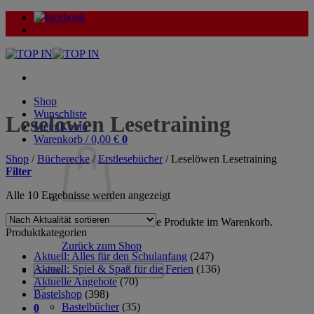
Zum
Inhalt
springen
Shop
Wunschliste
Leselöwen Lesetraining
Mein Konto
Warenkorb /
0,00
€
0
Shop
/
Bücherecke
/
Erstlesebücher
/
Leselöwen Lesetraining
Filter
Nach
Alle 10 Ergebnisse werden angezeigt
Aktualität
sortiert
Es befinden sich keine Produkte im Warenkorb.
Produktkategorien
Zurück zum Shop
Aktuell: Alles für den Schulanfang
(247)
Aktuell: Spiel & Spaß für die Ferien
(136)
Suche
Aktuelle Angebote
(70)
nach:
Bastelshop
(398)
Bastelbücher
(35)
0