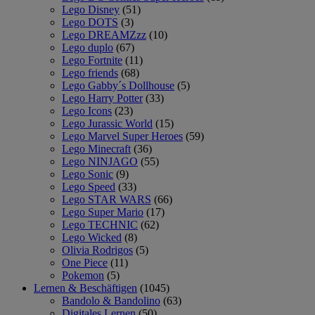
Lego Disney
(51)
Lego DOTS
(3)
Lego DREAMZzz
(10)
Lego duplo
(67)
Lego Fortnite
(11)
Lego friends
(68)
Lego Gabby´s Dollhouse
(5)
Lego Harry Potter
(33)
Lego Icons
(23)
Lego Jurassic World
(15)
Lego Marvel Super Heroes
(59)
Lego Minecraft
(36)
Lego NINJAGO
(55)
Lego Sonic
(9)
Lego Speed
(33)
Lego STAR WARS
(66)
Lego Super Mario
(17)
Lego TECHNIC
(62)
Lego Wicked
(8)
Olivia Rodrigos
(5)
One Piece
(11)
Pokemon
(5)
Lernen & Beschäftigen
(1045)
Bandolo & Bandolino
(63)
Digitales Lernen
(50)