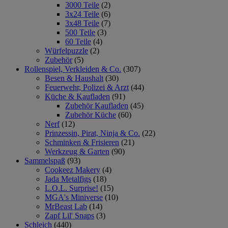
3000 Teile
(2)
3x24 Teile
(6)
3x48 Teile
(7)
500 Teile
(3)
60 Teile
(4)
Würfelpuzzle
(2)
Zubehör
(5)
Rollenspiel, Verkleiden & Co.
(307)
Besen & Haushalt
(30)
Feuerwehr, Polizei & Arzt
(44)
Küche & Kaufladen
(91)
Zubehör Kaufladen
(45)
Zubehör Küche
(60)
Nerf
(12)
Prinzessin, Pirat, Ninja & Co.
(22)
Schminken & Frisieren
(21)
Werkzeug & Garten
(90)
Sammelspaß
(93)
Cookeez Makery
(4)
Jada Metalfigs
(18)
L.O.L. Surprise!
(15)
MGA's Miniverse
(10)
MrBeast Lab
(14)
Zapf Lil' Snaps
(3)
Schleich
(440)