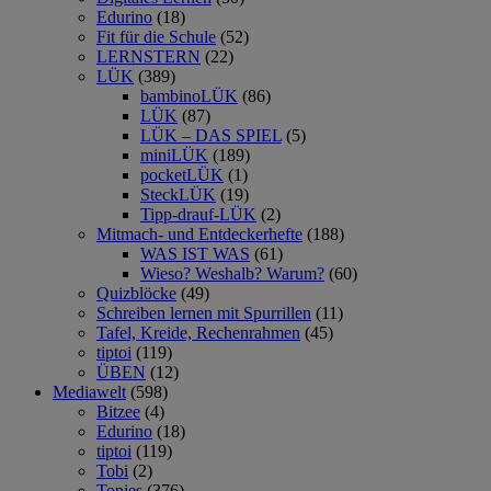
Edurino
(18)
Fit für die Schule
(52)
LERNSTERN
(22)
LÜK
(389)
bambinoLÜK
(86)
LÜK
(87)
LÜK – DAS SPIEL
(5)
miniLÜK
(189)
pocketLÜK
(1)
SteckLÜK
(19)
Tipp-drauf-LÜK
(2)
Mitmach- und Entdeckerhefte
(188)
WAS IST WAS
(61)
Wieso? Weshalb? Warum?
(60)
Quizblöcke
(49)
Schreiben lernen mit Spurrillen
(11)
Tafel, Kreide, Rechenrahmen
(45)
tiptoi
(119)
ÜBEN
(12)
Mediawelt
(598)
Bitzee
(4)
Edurino
(18)
tiptoi
(119)
Tobi
(2)
Tonies
(376)