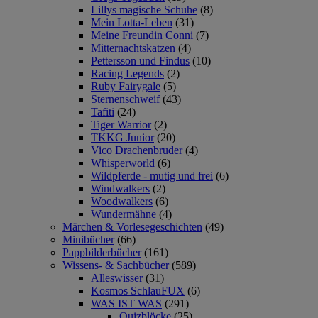
Lillys magische Schuhe
(8)
Mein Lotta-Leben
(31)
Meine Freundin Conni
(7)
Mitternachtskatzen
(4)
Pettersson und Findus
(10)
Racing Legends
(2)
Ruby Fairygale
(5)
Sternenschweif
(43)
Tafiti
(24)
Tiger Warrior
(2)
TKKG Junior
(20)
Vico Drachenbruder
(4)
Whisperworld
(6)
Wildpferde - mutig und frei
(6)
Windwalkers
(2)
Woodwalkers
(6)
Wundermähne
(4)
Märchen & Vorlesegeschichten
(49)
Minibücher
(66)
Pappbilderbücher
(161)
Wissens- & Sachbücher
(589)
Alleswisser
(31)
Kosmos SchlauFUX
(6)
WAS IST WAS
(291)
Quizblöcke
(25)