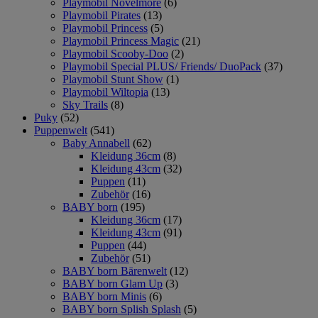
Playmobil Novelmore
(6)
Playmobil Pirates
(13)
Playmobil Princess
(5)
Playmobil Princess Magic
(21)
Playmobil Scooby-Doo
(2)
Playmobil Special PLUS/ Friends/ DuoPack
(37)
Playmobil Stunt Show
(1)
Playmobil Wiltopia
(13)
Sky Trails
(8)
Puky
(52)
Puppenwelt
(541)
Baby Annabell
(62)
Kleidung 36cm
(8)
Kleidung 43cm
(32)
Puppen
(11)
Zubehör
(16)
BABY born
(195)
Kleidung 36cm
(17)
Kleidung 43cm
(91)
Puppen
(44)
Zubehör
(51)
BABY born Bärenwelt
(12)
BABY born Glam Up
(3)
BABY born Minis
(6)
BABY born Splish Splash
(5)