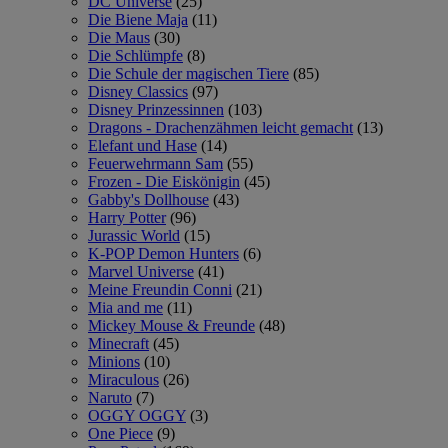
DC Universe
(25)
Die Biene Maja
(11)
Die Maus
(30)
Die Schlümpfe
(8)
Die Schule der magischen Tiere
(85)
Disney Classics
(97)
Disney Prinzessinnen
(103)
Dragons - Drachenzähmen leicht gemacht
(13)
Elefant und Hase
(14)
Feuerwehrmann Sam
(55)
Frozen - Die Eiskönigin
(45)
Gabby's Dollhouse
(43)
Harry Potter
(96)
Jurassic World
(15)
K-POP Demon Hunters
(6)
Marvel Universe
(41)
Meine Freundin Conni
(21)
Mia and me
(11)
Mickey Mouse & Freunde
(48)
Minecraft
(45)
Minions
(10)
Miraculous
(26)
Naruto
(7)
OGGY OGGY
(3)
One Piece
(9)