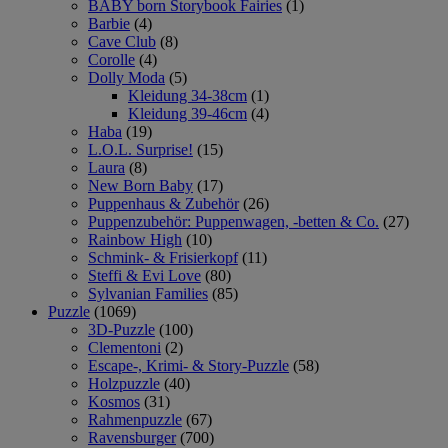
BABY born Storybook Fairies
(1)
Barbie
(4)
Cave Club
(8)
Corolle
(4)
Dolly Moda
(5)
Kleidung 34-38cm
(1)
Kleidung 39-46cm
(4)
Haba
(19)
L.O.L. Surprise!
(15)
Laura
(8)
New Born Baby
(17)
Puppenhaus & Zubehör
(26)
Puppenzubehör: Puppenwagen, -betten & Co.
(27)
Rainbow High
(10)
Schmink- & Frisierkopf
(11)
Steffi & Evi Love
(80)
Sylvanian Families
(85)
Puzzle
(1069)
3D-Puzzle
(100)
Clementoni
(2)
Escape-, Krimi- & Story-Puzzle
(58)
Holzpuzzle
(40)
Kosmos
(31)
Rahmenpuzzle
(67)
Ravensburger
(700)