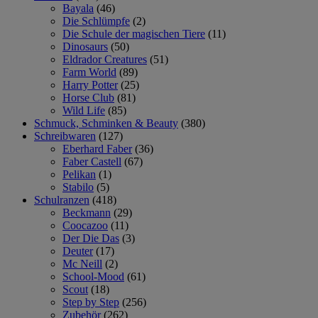
Bayala
(46)
Die Schlümpfe
(2)
Die Schule der magischen Tiere
(11)
Dinosaurs
(50)
Eldrador Creatures
(51)
Farm World
(89)
Harry Potter
(25)
Horse Club
(81)
Wild Life
(85)
Schmuck, Schminken & Beauty
(380)
Schreibwaren
(127)
Eberhard Faber
(36)
Faber Castell
(67)
Pelikan
(1)
Stabilo
(5)
Schulranzen
(418)
Beckmann
(29)
Coocazoo
(11)
Der Die Das
(3)
Deuter
(17)
Mc Neill
(2)
School-Mood
(61)
Scout
(18)
Step by Step
(256)
Zubehör
(262)