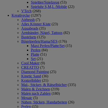
Spieltier/Spielzeug
(53)
Spieluhr S,M,L /Mobile
(22)
VTech
(268)
Kreativecke
(1297)
Airbrush
(7)
Alles Könner Kiste
(23)
Aquabeads
(35)
Armbänder, Nägel, Tattoos
(82)
Bastelsets
(125)
Bügelperlen/Hama/SES
(176)
Maxi Perlen/Platte/Set
(15)
Perlen
(84)
Platte
(51)
Set
(21)
Cool Maker
(9)
CREATTO
(7)
Diamond Painting
(25)
Kinetic Sand
(36)
Kratzelbilder
(21)
Mal-, Sticker- & Rätselbücher
(335)
Malen & Zeichnen
(219)
Malen nach Zahlen
(180)
Mosaic
(5)
Nähen, Sticken, Handarbeiten
(26)
Perlen
(15)