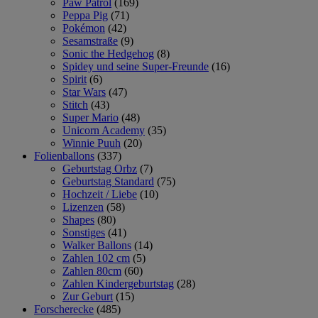
Paw Patrol
(169)
Peppa Pig
(71)
Pokémon
(42)
Sesamstraße
(9)
Sonic the Hedgehog
(8)
Spidey und seine Super-Freunde
(16)
Spirit
(6)
Star Wars
(47)
Stitch
(43)
Super Mario
(48)
Unicorn Academy
(35)
Winnie Puuh
(20)
Folienballons
(337)
Geburtstag Orbz
(7)
Geburtstag Standard
(75)
Hochzeit / Liebe
(10)
Lizenzen
(58)
Shapes
(80)
Sonstiges
(41)
Walker Ballons
(14)
Zahlen 102 cm
(5)
Zahlen 80cm
(60)
Zahlen Kindergeburtstag
(28)
Zur Geburt
(15)
Forscherecke
(485)