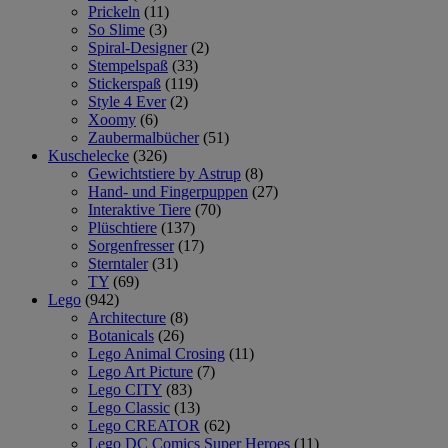
Prickeln
(11)
So Slime
(3)
Spiral-Designer
(2)
Stempelspaß
(33)
Stickerspaß
(119)
Style 4 Ever
(2)
Xoomy
(6)
Zaubermalbücher
(51)
Kuschelecke
(326)
Gewichtstiere by Astrup
(8)
Hand- und Fingerpuppen
(27)
Interaktive Tiere
(70)
Plüschtiere
(137)
Sorgenfresser
(17)
Sterntaler
(31)
TY
(69)
Lego
(942)
Architecture
(8)
Botanicals
(26)
Lego Animal Crosing
(11)
Lego Art Picture
(7)
Lego CITY
(83)
Lego Classic
(13)
Lego CREATOR
(62)
Lego DC Comics Super Heroes
(11)