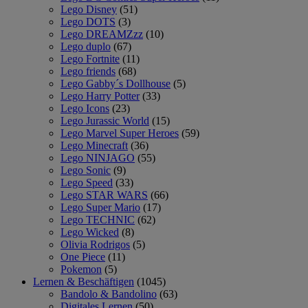
Lego Disney
(51)
Lego DOTS
(3)
Lego DREAMZzz
(10)
Lego duplo
(67)
Lego Fortnite
(11)
Lego friends
(68)
Lego Gabby´s Dollhouse
(5)
Lego Harry Potter
(33)
Lego Icons
(23)
Lego Jurassic World
(15)
Lego Marvel Super Heroes
(59)
Lego Minecraft
(36)
Lego NINJAGO
(55)
Lego Sonic
(9)
Lego Speed
(33)
Lego STAR WARS
(66)
Lego Super Mario
(17)
Lego TECHNIC
(62)
Lego Wicked
(8)
Olivia Rodrigos
(5)
One Piece
(11)
Pokemon
(5)
Lernen & Beschäftigen
(1045)
Bandolo & Bandolino
(63)
Digitales Lernen
(50)