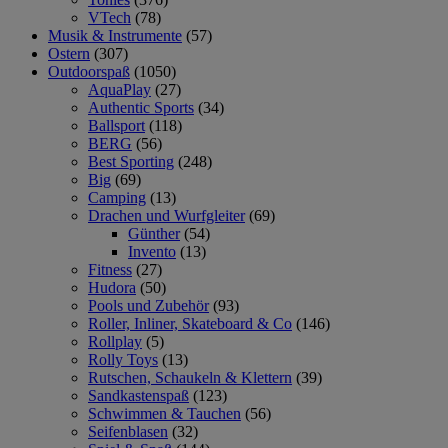
VTech
(78)
Musik & Instrumente
(57)
Ostern
(307)
Outdoorspaß
(1050)
AquaPlay
(27)
Authentic Sports
(34)
Ballsport
(118)
BERG
(56)
Best Sporting
(248)
Big
(69)
Camping
(13)
Drachen und Wurfgleiter
(69)
Günther
(54)
Invento
(13)
Fitness
(27)
Hudora
(50)
Pools und Zubehör
(93)
Roller, Inliner, Skateboard & Co
(146)
Rollplay
(5)
Rolly Toys
(13)
Rutschen, Schaukeln & Klettern
(39)
Sandkastenspaß
(123)
Schwimmen & Tauchen
(56)
Seifenblasen
(32)