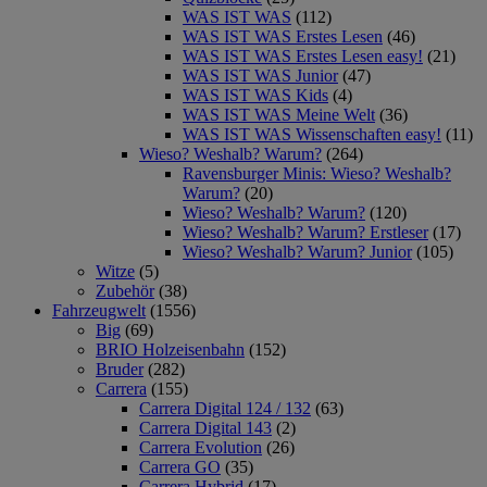
WAS IST WAS
(112)
WAS IST WAS Erstes Lesen
(46)
WAS IST WAS Erstes Lesen easy!
(21)
WAS IST WAS Junior
(47)
WAS IST WAS Kids
(4)
WAS IST WAS Meine Welt
(36)
WAS IST WAS Wissenschaften easy!
(11)
Wieso? Weshalb? Warum?
(264)
Ravensburger Minis: Wieso? Weshalb?
Warum?
(20)
Wieso? Weshalb? Warum?
(120)
Wieso? Weshalb? Warum? Erstleser
(17)
Wieso? Weshalb? Warum? Junior
(105)
Witze
(5)
Zubehör
(38)
Fahrzeugwelt
(1556)
Big
(69)
BRIO Holzeisenbahn
(152)
Bruder
(282)
Carrera
(155)
Carrera Digital 124 / 132
(63)
Carrera Digital 143
(2)
Carrera Evolution
(26)
Carrera GO
(35)
Carrera Hybrid
(17)