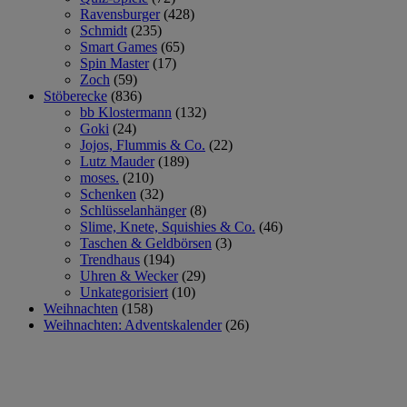
Ravensburger
(428)
Schmidt
(235)
Smart Games
(65)
Spin Master
(17)
Zoch
(59)
Stöberecke
(836)
bb Klostermann
(132)
Goki
(24)
Jojos, Flummis & Co.
(22)
Lutz Mauder
(189)
moses.
(210)
Schenken
(32)
Schlüsselanhänger
(8)
Slime, Knete, Squishies & Co.
(46)
Taschen & Geldbörsen
(3)
Trendhaus
(194)
Uhren & Wecker
(29)
Unkategorisiert
(10)
Weihnachten
(158)
Weihnachten: Adventskalender
(26)