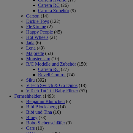
Carrera RC
(26)
Carrera Zubehör
(9)
Carson
(14)
Dickie Toys
(122)
FleXtreme
(2)
Happy People
(45)
Hot Wheels
(21)
Jada
(6)
Lena
(49)
Majorette
(53)
Monster Jam
(10)
R/C Modelle und Zubehör
(150)
Carrera RC
(27)
Revell Control
(74)
Siku
(392)
VTech Switch & Go Dinos
(18)
VTech Tut Tut Baby Flitzer
(57)
Fernsehhelden
(1493)
Benjamin Blümchen
(6)
Bibi Blocksberg
(14)
Bibi und Tina
(10)
Bluey
(73)
Bobo Siebenschläfer
(9)
Cars
(10)