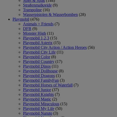
Spiel & Spaß
(144)
Straßenmalkreide
(9)
Trampoline
(16)
Wasserpistolen & Wasserbomben
(28)
Playmobil
(476)
Animals + Friends
(7)
DFB
(9)
Monster High
(11)
Playmobil 1,2,3
(15)
Playmobil Asterix
(15)
Playmobil City Action / Action Heroes
(56)
Playmobil City Life
(11)
Playmobil Color
(8)
Playmobil Country
(17)
Playmobil Dinos
(11)
Playmobil Dollhouse
(8)
Playmobil Dragons
(1)
Playmobil FamilyFun
(3)
Playmobil Horses of Waterfall
(7)
Playmobil Junior
(37)
Playmobil Knights
(7)
Playmobil Magic
(2)
Playmobil Miraculous
(15)
Playmobil My Life
(50)
Playmobil Naruto
(3)