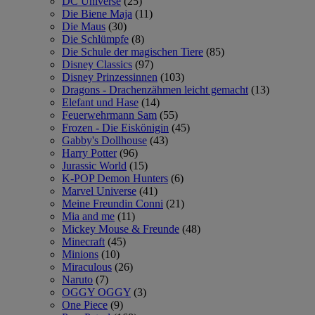
DC Universe
(25)
Die Biene Maja
(11)
Die Maus
(30)
Die Schlümpfe
(8)
Die Schule der magischen Tiere
(85)
Disney Classics
(97)
Disney Prinzessinnen
(103)
Dragons - Drachenzähmen leicht gemacht
(13)
Elefant und Hase
(14)
Feuerwehrmann Sam
(55)
Frozen - Die Eiskönigin
(45)
Gabby's Dollhouse
(43)
Harry Potter
(96)
Jurassic World
(15)
K-POP Demon Hunters
(6)
Marvel Universe
(41)
Meine Freundin Conni
(21)
Mia and me
(11)
Mickey Mouse & Freunde
(48)
Minecraft
(45)
Minions
(10)
Miraculous
(26)
Naruto
(7)
OGGY OGGY
(3)
One Piece
(9)