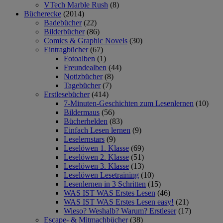
VTech Marble Rush
(8)
Bücherecke
(2014)
Badebücher
(22)
Bilderbücher
(86)
Comics & Graphic Novels
(30)
Eintragbücher
(67)
Fotoalben
(1)
Freundealben
(44)
Notizbücher
(8)
Tagebücher
(7)
Erstlesebücher
(414)
7-Minuten-Geschichten zum Lesenlernen
(10)
Bildermaus
(56)
Bücherhelden
(83)
Einfach Lesen lernen
(9)
Leselernstars
(9)
Leselöwen 1. Klasse
(69)
Leselöwen 2. Klasse
(51)
Leselöwen 3. Klasse
(13)
Leselöwen Lesetraining
(10)
Lesenlernen in 3 Schritten
(15)
WAS IST WAS Erstes Lesen
(46)
WAS IST WAS Erstes Lesen easy!
(21)
Wieso? Weshalb? Warum? Erstleser
(17)
Escape- & Mitmachbücher
(38)