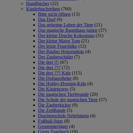
Handbücher
(22)
Kinderbuchreihen
(760)
Bitte nicht öffnen
(13)
Das Dorf
(9)
Das geheime Leben der Tiere
(21)
Das magische Baumhaus junior
(37)
Der kleine Drache Kokosnuss
(31)
Der kleine Major Tom
(21)
Der letzte Feuerfalke
(12)
Der Räuber Hotzenplotz
(4)
Der Zauberschüler
(7)
Die drei !!!
(87)
Die drei ???
(72)
Die drei ??? Kids
(115)
Die Duftapotheke
(8)
Die Hobby-Horsing-Kids
(4)
Die Küstencrew
(5)
Die magischen Tierfreunde
(20)
Die Schule der magischen Tiere
(57)
Die Zauberkicker
(9)
Die ZeitBande
(5)
Drachenschule Nebelsturm
(4)
Fußball-Stars
(8)
Gespensterjäger
(4)
Gregs Tagebuch
(19)