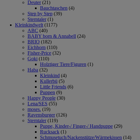
Deuter
(21)
Bauchtaschen
(4)
Step by Step
(39)
Sterntaler
(1)
Kleinkindwelt
(1177)
ABC
(40)
BABY born & Annabell
(24)
BRIO
(182)
Eichhorn
(110)
Fisher-Price
(32)
Goki
(110)
Holztiger Tiere/Figuren
(1)
Haba
(32)
Kleinkind
(4)
Kullerbü
(5)
Little Friends
(6)
Puppen
(9)
Happy People
(30)
Lena/SES
(55)
moses.
(19)
Ravensburger
(126)
Sterntaler
(119)
Puppe, Kinder-/ Finger-/ Handpuppe
(29)
Rucksack
(1)
Schmusetuch/Nackenstütze/Wärmekissen
(14)