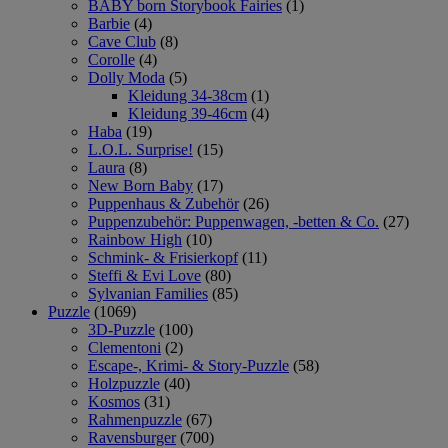
BABY born Storybook Fairies
(1)
Barbie
(4)
Cave Club
(8)
Corolle
(4)
Dolly Moda
(5)
Kleidung 34-38cm
(1)
Kleidung 39-46cm
(4)
Haba
(19)
L.O.L. Surprise!
(15)
Laura
(8)
New Born Baby
(17)
Puppenhaus & Zubehör
(26)
Puppenzubehör: Puppenwagen, -betten & Co.
(27)
Rainbow High
(10)
Schmink- & Frisierkopf
(11)
Steffi & Evi Love
(80)
Sylvanian Families
(85)
Puzzle
(1069)
3D-Puzzle
(100)
Clementoni
(2)
Escape-, Krimi- & Story-Puzzle
(58)
Holzpuzzle
(40)
Kosmos
(31)
Rahmenpuzzle
(67)
Ravensburger
(700)