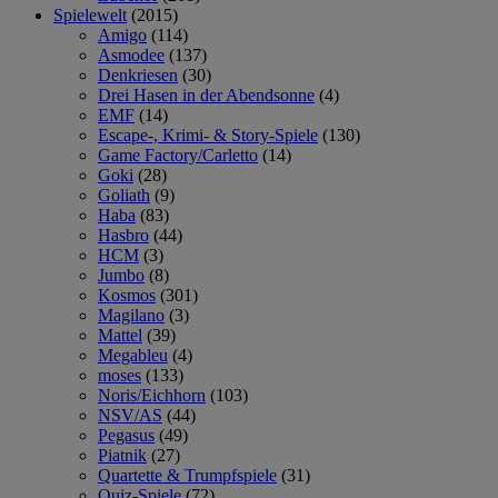
Spielewelt
(2015)
Amigo
(114)
Asmodee
(137)
Denkriesen
(30)
Drei Hasen in der Abendsonne
(4)
EMF
(14)
Escape-, Krimi- & Story-Spiele
(130)
Game Factory/Carletto
(14)
Goki
(28)
Goliath
(9)
Haba
(83)
Hasbro
(44)
HCM
(3)
Jumbo
(8)
Kosmos
(301)
Magilano
(3)
Mattel
(39)
Megableu
(4)
moses
(133)
Noris/Eichhorn
(103)
NSV/AS
(44)
Pegasus
(49)
Piatnik
(27)
Quartette & Trumpfspiele
(31)
Quiz-Spiele
(72)