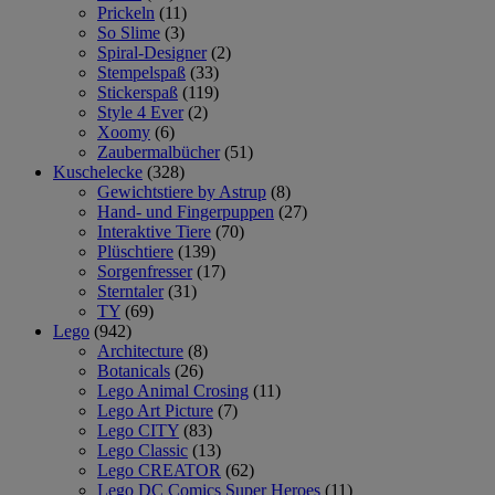
Prickeln
(11)
So Slime
(3)
Spiral-Designer
(2)
Stempelspaß
(33)
Stickerspaß
(119)
Style 4 Ever
(2)
Xoomy
(6)
Zaubermalbücher
(51)
Kuschelecke
(328)
Gewichtstiere by Astrup
(8)
Hand- und Fingerpuppen
(27)
Interaktive Tiere
(70)
Plüschtiere
(139)
Sorgenfresser
(17)
Sterntaler
(31)
TY
(69)
Lego
(942)
Architecture
(8)
Botanicals
(26)
Lego Animal Crosing
(11)
Lego Art Picture
(7)
Lego CITY
(83)
Lego Classic
(13)
Lego CREATOR
(62)
Lego DC Comics Super Heroes
(11)