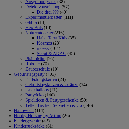
Ausgrabungssets
(38)
Detektivausrüstung
(57)
Die drei ???
(40)
Experimentierkästen
(111)
Glibbi
(13)
Hex Bots
(10)
Naturentdecker
(216)
Haba Terra Kids
(35)
Kosmos
(23)
moses.
(104)
Scout & ADAC
(35)
PhänoMint
(26)
Roboter
(70)
Zauberschule
(10)
Geburtstagsparty
(405)
Einladungskarten
(24)
Geburtstagskerzen & -kränze
(54)
Latexballons
(71)
Partydeko
(140)
Spielideen & Partygeschenke
(59)
Teller, Becher, Servietten & Co
(146)
Halloween
(114)
Hobby Horsing by Astrup
(26)
Kindergeschirr
(42)
Kinderrucksäcke
(61)