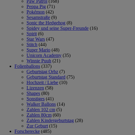
Paw Patrol
(168)
Peppa Pig
(71)
Pokémon
(42)
Sesamstraße
(9)
Sonic the Hedgehog
(8)
Spidey und seine Super-Freunde
(16)
Spirit
(6)
Star Wars
(47)
Stitch
(44)
Super Mario
(48)
Unicorn Academy
(35)
Winnie Puuh
(21)
Folienballons
(337)
Geburtstag Orbz
(7)
Geburtstag Standard
(75)
Hochzeit / Liebe
(10)
Lizenzen
(58)
Shapes
(80)
Sonstiges
(41)
Walker Ballons
(14)
Zahlen 102 cm
(5)
Zahlen 80cm
(60)
Zahlen Kindergeburtstag
(28)
Zur Geburt
(15)
Forscherecke
(485)