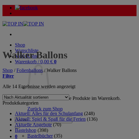
Zum
Inhalt
springen
Shop
Wunschliste
Walker Ballons
Mein Konto
Warenkorb /
0,00
€
0
Shop
/
Folienballons
/
Walker Ballons
Filter
Nach
Alle 14 Ergebnisse werden angezeigt
Aktualität
sortiert
Es befinden sich keine Produkte im Warenkorb.
Produktkategorien
Zurück zum Shop
Aktuell: Alles für den Schulanfang
(248)
Aktuell: Spiel & Spaß für die Ferien
(136)
Suche
Aktuelle Angebote
(70)
nach:
Bastelshop
(398)
Bastelbücher
(35)
0