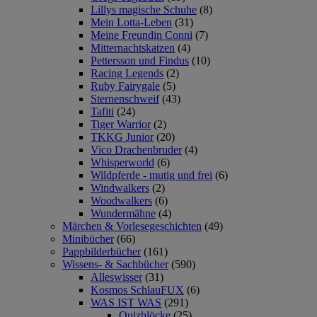
Lillys magische Schuhe
(8)
Mein Lotta-Leben
(31)
Meine Freundin Conni
(7)
Mitternachtskatzen
(4)
Pettersson und Findus
(10)
Racing Legends
(2)
Ruby Fairygale
(5)
Sternenschweif
(43)
Tafiti
(24)
Tiger Warrior
(2)
TKKG Junior
(20)
Vico Drachenbruder
(4)
Whisperworld
(6)
Wildpferde - mutig und frei
(6)
Windwalkers
(2)
Woodwalkers
(6)
Wundermähne
(4)
Märchen & Vorlesegeschichten
(49)
Minibücher
(66)
Pappbilderbücher
(161)
Wissens- & Sachbücher
(590)
Alleswisser
(31)
Kosmos SchlauFUX
(6)
WAS IST WAS
(291)
Quizblöcke
(25)