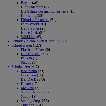
Bayala
(46)
Die Schlümpfe
(2)
Die Schule der magischen Tiere
(11)
Dinosaurs
(50)
Eldrador Creatures
(51)
Farm World
(89)
Harry Potter
(25)
Horse Club
(81)
Wild Life
(85)
Schmuck, Schminken & Beauty
(380)
Schreibwaren
(127)
Eberhard Faber
(36)
Faber Castell
(67)
Pelikan
(1)
Stabilo
(5)
Schulranzen
(417)
Beckmann
(29)
Coocazoo
(11)
Der Die Das
(3)
Deuter
(17)
Mc Neill
(2)
School-Mood
(60)
Scout
(18)
Step by Step
(256)
Zubehör
(261)