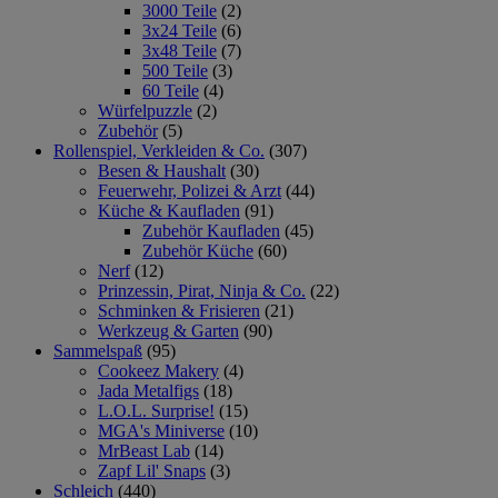
3000 Teile
(2)
3x24 Teile
(6)
3x48 Teile
(7)
500 Teile
(3)
60 Teile
(4)
Würfelpuzzle
(2)
Zubehör
(5)
Rollenspiel, Verkleiden & Co.
(307)
Besen & Haushalt
(30)
Feuerwehr, Polizei & Arzt
(44)
Küche & Kaufladen
(91)
Zubehör Kaufladen
(45)
Zubehör Küche
(60)
Nerf
(12)
Prinzessin, Pirat, Ninja & Co.
(22)
Schminken & Frisieren
(21)
Werkzeug & Garten
(90)
Sammelspaß
(95)
Cookeez Makery
(4)
Jada Metalfigs
(18)
L.O.L. Surprise!
(15)
MGA's Miniverse
(10)
MrBeast Lab
(14)
Zapf Lil' Snaps
(3)
Schleich
(440)