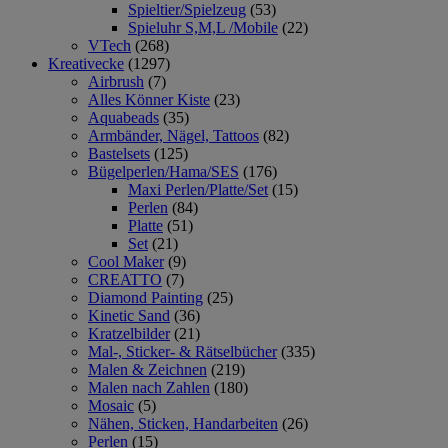
Spieltier/Spielzeug
(53)
Spieluhr S,M,L /Mobile
(22)
VTech
(268)
Kreativecke
(1297)
Airbrush
(7)
Alles Könner Kiste
(23)
Aquabeads
(35)
Armbänder, Nägel, Tattoos
(82)
Bastelsets
(125)
Bügelperlen/Hama/SES
(176)
Maxi Perlen/Platte/Set
(15)
Perlen
(84)
Platte
(51)
Set
(21)
Cool Maker
(9)
CREATTO
(7)
Diamond Painting
(25)
Kinetic Sand
(36)
Kratzelbilder
(21)
Mal-, Sticker- & Rätselbücher
(335)
Malen & Zeichnen
(219)
Malen nach Zahlen
(180)
Mosaic
(5)
Nähen, Sticken, Handarbeiten
(26)
Perlen
(15)