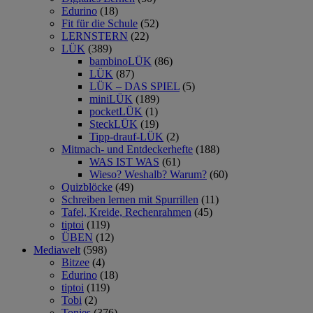
Edurino
(18)
Fit für die Schule
(52)
LERNSTERN
(22)
LÜK
(389)
bambinoLÜK
(86)
LÜK
(87)
LÜK – DAS SPIEL
(5)
miniLÜK
(189)
pocketLÜK
(1)
SteckLÜK
(19)
Tipp-drauf-LÜK
(2)
Mitmach- und Entdeckerhefte
(188)
WAS IST WAS
(61)
Wieso? Weshalb? Warum?
(60)
Quizblöcke
(49)
Schreiben lernen mit Spurrillen
(11)
Tafel, Kreide, Rechenrahmen
(45)
tiptoi
(119)
ÜBEN
(12)
Mediawelt
(598)
Bitzee
(4)
Edurino
(18)
tiptoi
(119)
Tobi
(2)
Tonies
(376)