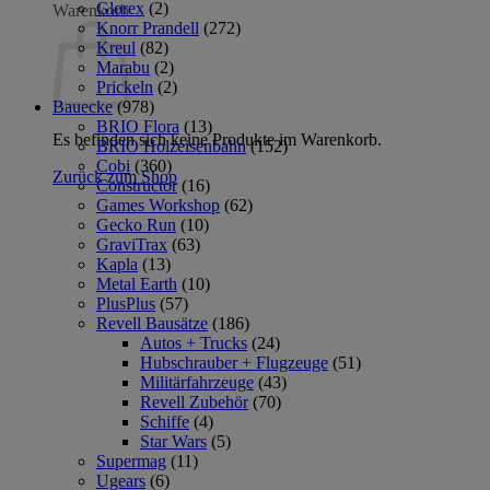
Glorex
(2)
Warenkorb
Knorr Prandell
(272)
Kreul
(82)
Marabu
(2)
Prickeln
(2)
Bauecke
(978)
BRIO Flora
(13)
Es befinden sich keine Produkte im Warenkorb.
BRIO Holzeisenbahn
(152)
Cobi
(360)
Zurück zum Shop
Constructor
(16)
Games Workshop
(62)
Gecko Run
(10)
GraviTrax
(63)
Kapla
(13)
Metal Earth
(10)
PlusPlus
(57)
Revell Bausätze
(186)
Autos + Trucks
(24)
Hubschrauber + Flugzeuge
(51)
Militärfahrzeuge
(43)
Revell Zubehör
(70)
Schiffe
(4)
Star Wars
(5)
Supermag
(11)
Ugears
(6)