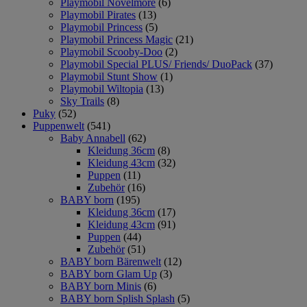
Playmobil Novelmore
(6)
Playmobil Pirates
(13)
Playmobil Princess
(5)
Playmobil Princess Magic
(21)
Playmobil Scooby-Doo
(2)
Playmobil Special PLUS/ Friends/ DuoPack
(37)
Playmobil Stunt Show
(1)
Playmobil Wiltopia
(13)
Sky Trails
(8)
Puky
(52)
Puppenwelt
(541)
Baby Annabell
(62)
Kleidung 36cm
(8)
Kleidung 43cm
(32)
Puppen
(11)
Zubehör
(16)
BABY born
(195)
Kleidung 36cm
(17)
Kleidung 43cm
(91)
Puppen
(44)
Zubehör
(51)
BABY born Bärenwelt
(12)
BABY born Glam Up
(3)
BABY born Minis
(6)
BABY born Splish Splash
(5)