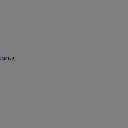
rum?
(20)