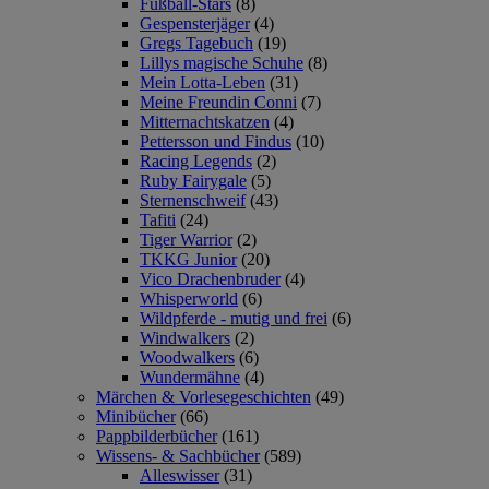
Fußball-Stars
(8)
Gespensterjäger
(4)
Gregs Tagebuch
(19)
Lillys magische Schuhe
(8)
Mein Lotta-Leben
(31)
Meine Freundin Conni
(7)
Mitternachtskatzen
(4)
Pettersson und Findus
(10)
Racing Legends
(2)
Ruby Fairygale
(5)
Sternenschweif
(43)
Tafiti
(24)
Tiger Warrior
(2)
TKKG Junior
(20)
Vico Drachenbruder
(4)
Whisperworld
(6)
Wildpferde - mutig und frei
(6)
Windwalkers
(2)
Woodwalkers
(6)
Wundermähne
(4)
Märchen & Vorlesegeschichten
(49)
Minibücher
(66)
Pappbilderbücher
(161)
Wissens- & Sachbücher
(589)
Alleswisser
(31)