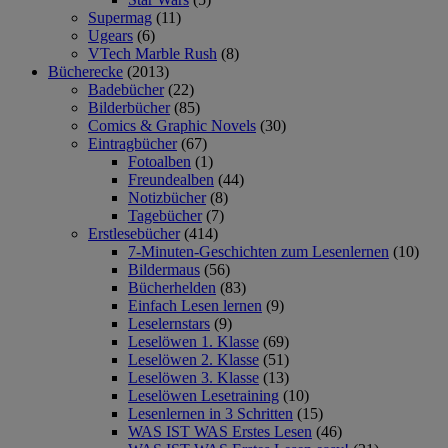
Supermag
(11)
Ugears
(6)
VTech Marble Rush
(8)
Bücherecke
(2013)
Badebücher
(22)
Bilderbücher
(85)
Comics & Graphic Novels
(30)
Eintragbücher
(67)
Fotoalben
(1)
Freundealben
(44)
Notizbücher
(8)
Tagebücher
(7)
Erstlesebücher
(414)
7-Minuten-Geschichten zum Lesenlernen
(10)
Bildermaus
(56)
Bücherhelden
(83)
Einfach Lesen lernen
(9)
Leselernstars
(9)
Leselöwen 1. Klasse
(69)
Leselöwen 2. Klasse
(51)
Leselöwen 3. Klasse
(13)
Leselöwen Lesetraining
(10)
Lesenlernen in 3 Schritten
(15)
WAS IST WAS Erstes Lesen
(46)