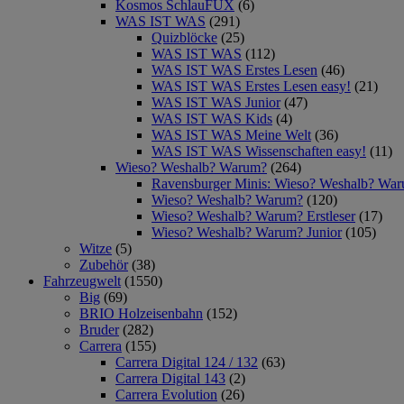
Kosmos SchlauFUX
(6)
WAS IST WAS
(291)
Quizblöcke
(25)
WAS IST WAS
(112)
WAS IST WAS Erstes Lesen
(46)
WAS IST WAS Erstes Lesen easy!
(21)
WAS IST WAS Junior
(47)
WAS IST WAS Kids
(4)
WAS IST WAS Meine Welt
(36)
WAS IST WAS Wissenschaften easy!
(11)
Wieso? Weshalb? Warum?
(264)
Ravensburger Minis: Wieso? Weshalb? Wa
Wieso? Weshalb? Warum?
(120)
Wieso? Weshalb? Warum? Erstleser
(17)
Wieso? Weshalb? Warum? Junior
(105)
Witze
(5)
Zubehör
(38)
Fahrzeugwelt
(1550)
Big
(69)
BRIO Holzeisenbahn
(152)
Bruder
(282)
Carrera
(155)
Carrera Digital 124 / 132
(63)
Carrera Digital 143
(2)
Carrera Evolution
(26)