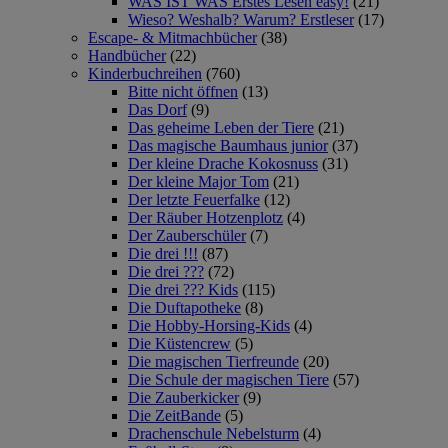
WAS IST WAS Erstes Lesen easy!
(21)
Wieso? Weshalb? Warum? Erstleser
(17)
Escape- & Mitmachbücher
(38)
Handbücher
(22)
Kinderbuchreihen
(760)
Bitte nicht öffnen
(13)
Das Dorf
(9)
Das geheime Leben der Tiere
(21)
Das magische Baumhaus junior
(37)
Der kleine Drache Kokosnuss
(31)
Der kleine Major Tom
(21)
Der letzte Feuerfalke
(12)
Der Räuber Hotzenplotz
(4)
Der Zauberschüler
(7)
Die drei !!!
(87)
Die drei ???
(72)
Die drei ??? Kids
(115)
Die Duftapotheke
(8)
Die Hobby-Horsing-Kids
(4)
Die Küstencrew
(5)
Die magischen Tierfreunde
(20)
Die Schule der magischen Tiere
(57)
Die Zauberkicker
(9)
Die ZeitBande
(5)
Drachenschule Nebelsturm
(4)