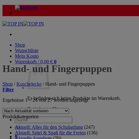
Zum
Inhalt
springen
Shop
Wunschliste
Mein Konto
Warenkorb /
0,00
€
0
Hand- und Fingerpuppen
Shop
/
Kuschelecke
/
Hand- und Fingerpuppen
Filter
Es befinden sich keine Produkte im Warenkorb.
Nach
Ergebnisse 1 – 24 von 27 werden angezeigt
Aktualität
Zurück zum Shop
sortiert
Produktkategorien
Suche
nach:
Aktuell: Alles für den Schulanfang
(247)
Aktuell: Spiel & Spaß für die Ferien
(136)
0
Aktuelle Angebote
(70)