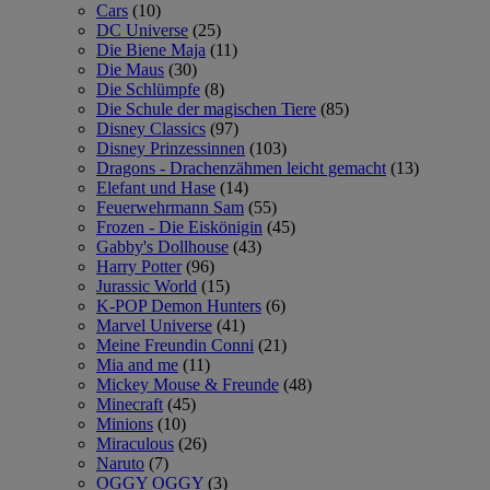
Cars
(10)
DC Universe
(25)
Die Biene Maja
(11)
Die Maus
(30)
Die Schlümpfe
(8)
Die Schule der magischen Tiere
(85)
Disney Classics
(97)
Disney Prinzessinnen
(103)
Dragons - Drachenzähmen leicht gemacht
(13)
Elefant und Hase
(14)
Feuerwehrmann Sam
(55)
Frozen - Die Eiskönigin
(45)
Gabby's Dollhouse
(43)
Harry Potter
(96)
Jurassic World
(15)
K-POP Demon Hunters
(6)
Marvel Universe
(41)
Meine Freundin Conni
(21)
Mia and me
(11)
Mickey Mouse & Freunde
(48)
Minecraft
(45)
Minions
(10)
Miraculous
(26)
Naruto
(7)
OGGY OGGY
(3)