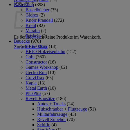
Warenkorb
Bastelshop
(398)
Bastelbücher
(35)
Glorex
(2)
Knorr Prandell
(272)
Kreul
(82)
Marabu
(2)
Prickeln
(2)
Es befinden sich keine Produkte im Warenkorb.
Bauecke
(978)
BRIO Flora
(13)
Zurück zum Shop
BRIO Holzeisenbahn
(152)
Cobi
(360)
Constructor
(16)
Games Workshop
(62)
Gecko Run
(10)
GraviTrax
(63)
Kapla
(13)
Metal Earth
(10)
PlusPlus
(57)
Revell Bausätze
(186)
Autos + Trucks
(24)
Hubschrauber + Flugzeuge
(51)
Militärfahrzeuge
(43)
Revell Zubehör
(70)
Schiffe
(4)
Star Wars
(5)