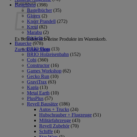
Warenkorb
Bastelshop
(398)
Bastelbücher
(35)
Glorex
(2)
Knorr Prandell
(272)
Kreul
(82)
Marabu
(2)
Prickeln
(2)
Es befinden sich keine Produkte im Warenkorb.
Bauecke
(978)
BRIO Flora
(13)
Zurück zum Shop
BRIO Holzeisenbahn
(152)
Cobi
(360)
Constructor
(16)
Games Workshop
(62)
Gecko Run
(10)
GraviTrax
(63)
Kapla
(13)
Metal Earth
(10)
PlusPlus
(57)
Revell Bausätze
(186)
Autos + Trucks
(24)
Hubschrauber + Flugzeuge
(51)
Militärfahrzeuge
(43)
Revell Zubehör
(70)
Schiffe
(4)
Star Wars
(5)