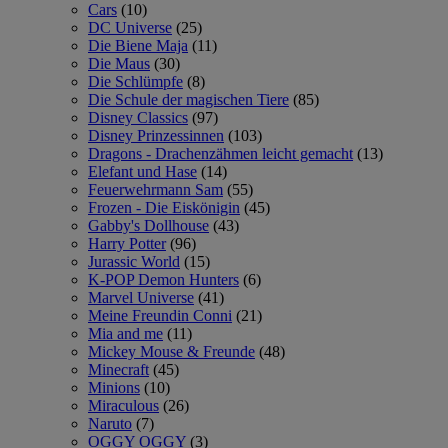
Cars
(10)
DC Universe
(25)
Die Biene Maja
(11)
Die Maus
(30)
Die Schlümpfe
(8)
Die Schule der magischen Tiere
(85)
Disney Classics
(97)
Disney Prinzessinnen
(103)
Dragons - Drachenzähmen leicht gemacht
(13)
Elefant und Hase
(14)
Feuerwehrmann Sam
(55)
Frozen - Die Eiskönigin
(45)
Gabby's Dollhouse
(43)
Harry Potter
(96)
Jurassic World
(15)
K-POP Demon Hunters
(6)
Marvel Universe
(41)
Meine Freundin Conni
(21)
Mia and me
(11)
Mickey Mouse & Freunde
(48)
Minecraft
(45)
Minions
(10)
Miraculous
(26)
Naruto
(7)
OGGY OGGY
(3)