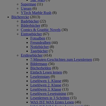
Supermag
(11)
Ugears
(6)
VTech Marble Rush
(8)
Bücherecke
(2013)
Badebücher
(22)
Bilderbücher
(85)
Comics & Graphic Novels
(30)
Eintragbücher
(67)
Fotoalben
(1)
Freundealben
(44)
Notizbücher
(8)
Tagebücher
(7)
Erstlesebücher
(414)
7-Minuten-Geschichten zum Lesenlernen
(10)
Bildermaus
(56)
Bücherhelden
(83)
Einfach Lesen lernen
(9)
Leselernstars
(9)
Leselöwen 1. Klasse
(69)
Leselöwen 2. Klasse
(51)
Leselöwen 3. Klasse
(13)
Leselöwen Lesetraining
(10)
Lesenlernen in 3 Schritten
(15)
WAS IST WAS Erstes Lesen
(46)