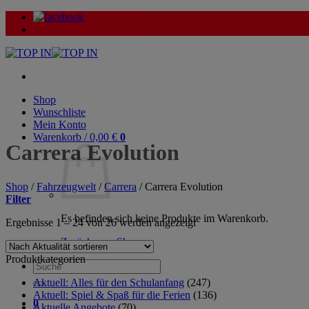
Zum
Inhalt
springen
Shop
Wunschliste
Mein Konto
Warenkorb /
0,00
€
0
Carrera Evolution
Shop
/
Fahrzeugwelt
/
Carrera
/
Carrera Evolution
Filter
Es befinden sich keine Produkte im Warenkorb.
Nach
Ergebnisse 1 – 24 von 26 werden angezeigt
Aktualität
Zurück zum Shop
sortiert
Produktkategorien
Suche
nach:
Aktuell: Alles für den Schulanfang
(247)
Aktuell: Spiel & Spaß für die Ferien
(136)
0
Aktuelle Angebote
(70)