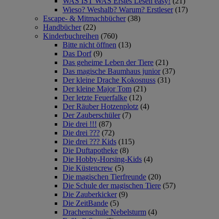
WAS IST WAS Erstes Lesen easy!
(21)
Wieso? Weshalb? Warum? Erstleser
(17)
Escape- & Mitmachbücher
(38)
Handbücher
(22)
Kinderbuchreihen
(760)
Bitte nicht öffnen
(13)
Das Dorf
(9)
Das geheime Leben der Tiere
(21)
Das magische Baumhaus junior
(37)
Der kleine Drache Kokosnuss
(31)
Der kleine Major Tom
(21)
Der letzte Feuerfalke
(12)
Der Räuber Hotzenplotz
(4)
Der Zauberschüler
(7)
Die drei !!!
(87)
Die drei ???
(72)
Die drei ??? Kids
(115)
Die Duftapotheke
(8)
Die Hobby-Horsing-Kids
(4)
Die Küstencrew
(5)
Die magischen Tierfreunde
(20)
Die Schule der magischen Tiere
(57)
Die Zauberkicker
(9)
Die ZeitBande
(5)
Drachenschule Nebelsturm
(4)