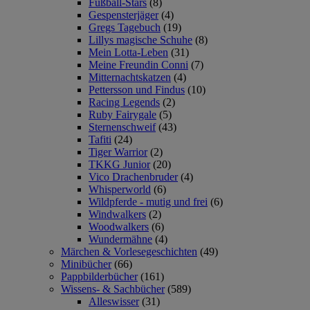
Fußball-Stars
(8)
Gespensterjäger
(4)
Gregs Tagebuch
(19)
Lillys magische Schuhe
(8)
Mein Lotta-Leben
(31)
Meine Freundin Conni
(7)
Mitternachtskatzen
(4)
Pettersson und Findus
(10)
Racing Legends
(2)
Ruby Fairygale
(5)
Sternenschweif
(43)
Tafiti
(24)
Tiger Warrior
(2)
TKKG Junior
(20)
Vico Drachenbruder
(4)
Whisperworld
(6)
Wildpferde - mutig und frei
(6)
Windwalkers
(2)
Woodwalkers
(6)
Wundermähne
(4)
Märchen & Vorlesegeschichten
(49)
Minibücher
(66)
Pappbilderbücher
(161)
Wissens- & Sachbücher
(589)
Alleswisser
(31)