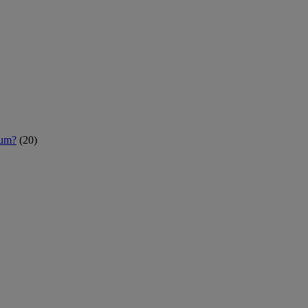
rum?
(20)