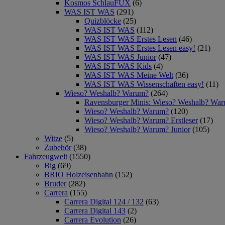
Kosmos SchlauFUX
(6)
WAS IST WAS
(291)
Quizblöcke
(25)
WAS IST WAS
(112)
WAS IST WAS Erstes Lesen
(46)
WAS IST WAS Erstes Lesen easy!
(21)
WAS IST WAS Junior
(47)
WAS IST WAS Kids
(4)
WAS IST WAS Meine Welt
(36)
WAS IST WAS Wissenschaften easy!
(11)
Wieso? Weshalb? Warum?
(264)
Ravensburger Minis: Wieso? Weshalb? Wa
Wieso? Weshalb? Warum?
(120)
Wieso? Weshalb? Warum? Erstleser
(17)
Wieso? Weshalb? Warum? Junior
(105)
Witze
(5)
Zubehör
(38)
Fahrzeugwelt
(1550)
Big
(69)
BRIO Holzeisenbahn
(152)
Bruder
(282)
Carrera
(155)
Carrera Digital 124 / 132
(63)
Carrera Digital 143
(2)
Carrera Evolution
(26)